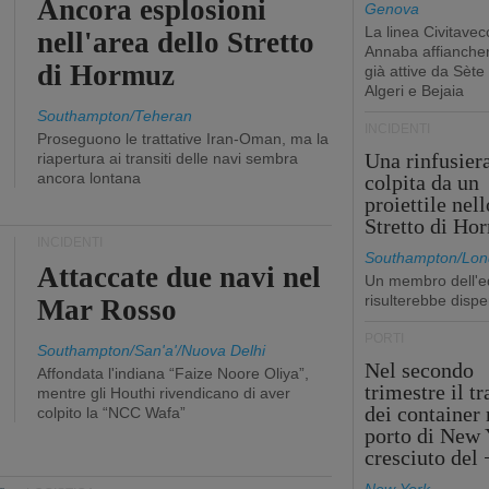
Ancora esplosioni
Genova
La linea Civitavec
nell'area dello Stretto
Annaba affiancher
di Hormuz
già attive da Sète
Algeri e Bejaia
Southampton/Teheran
INCIDENTI
Proseguono le trattative Iran-Oman, ma la
Una rinfusier
riapertura ai transiti delle navi sembra
ancora lontana
colpita da un
proiettile nell
Stretto di Ho
INCIDENTI
Southampton/Lon
Attaccate due navi nel
Un membro dell'e
risulterebbe dispe
Mar Rosso
PORTI
Southampton/San'a'/Nuova Delhi
Nel secondo
Affondata l'indiana “Faize Noore Oliya”,
trimestre il tr
mentre gli Houthi rivendicano di aver
dei container 
colpito la “NCC Wafa”
porto di New 
cresciuto del