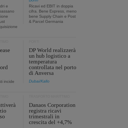
Bonn
dri e
Ricavi ed EBIT in doppia
 passano
cifra. Bene Express, meno
sione
bene Supply Chain e Post
ust
& Parcel Germania
cquisizione
TIMO
PORTI
ease
DP World realizzerà
un hub logistico a
temperatura
cord
controllata nel porto
di Anversa
Dubai/Kallo
i incide
TIMO
TRASPORTO MARITTIMO
ttiverà
Danaos Corporation
zio
registra ricavi
so
trimestrali in
crescita del +4,7%