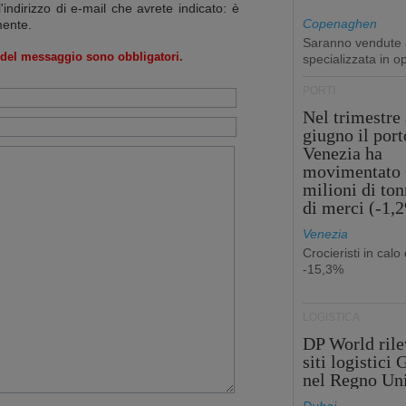
l'indirizzo di e-mail che avrete indicato: è
Copenaghen
mente.
Saranno vendute a
o del messaggio sono obbligatori.
specializzata in o
PORTI
Nel trimestre 
giugno il port
Venezia ha
movimentato 
milioni di ton
di merci (-1,
Venezia
Crocieristi in calo 
-15,3%
LOGISTICA
DP World rile
siti logistici
nel Regno Un