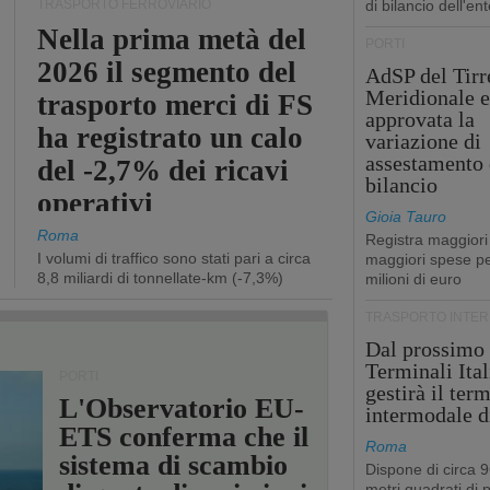
TRASPORTO FERROVIARIO
di bilancio dell'ent
Nella prima metà del
PORTI
2026 il segmento del
AdSP del Tirr
Meridionale e
trasporto merci di FS
approvata la
ha registrato un calo
variazione di
assestamento 
del -2,7% dei ricavi
bilancio
operativi
Gioia Tauro
Roma
Registra maggiori
I volumi di traffico sono stati pari a circa
maggiori spese pe
8,8 miliardi di tonnellate-km (-7,3%)
milioni di euro
TRASPORTO INTE
Dal prossimo
Terminali Ital
PORTI
gestirà il ter
L'Observatorio EU-
intermodale d
ETS conferma che il
Roma
sistema di scambio
Dispone di circa 
metri quadrati di p