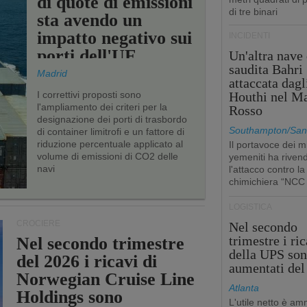
di quote di emissioni
di tre binari
sta avendo un
impatto negativo sui
INCIDENTI
porti dell'UE
Un'altra nave 
saudita Bahri
Madrid
attaccata dagl
I correttivi proposti sono
Houthi nel M
l'ampliamento dei criteri per la
Rosso
designazione dei porti di trasbordo
Southampton/San'
di container limitrofi e un fattore di
riduzione percentuale applicato al
Il portavoce dei mi
volume di emissioni di CO2 delle
yemeniti ha rivend
navi
l'attacco contro la
chimichiera “NCC
LOGISTICA
CROCIERE
Nel secondo
trimestre i ric
Nel secondo trimestre
della UPS so
del 2026 i ricavi di
aumentati de
Norwegian Cruise Line
Atlanta
Holdings sono
L'utile netto è a