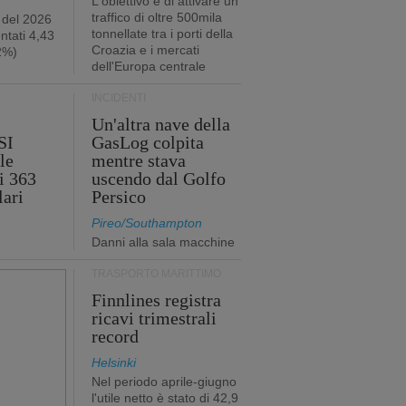
L'obiettivo è di attivare un
traffico di oltre 500mila
 del 2026
tonnellate tra i porti della
ntati 4,43
Croazia e i mercati
,2%)
dell'Europa centrale
INCIDENTI
Un'altra nave della
SI
GasLog colpita
le
mentre stava
i 363
uscendo dal Golfo
lari
Persico
Pireo/Southampton
Danni alla sala macchine
TRASPORTO MARITTIMO
Finnlines registra
ricavi trimestrali
record
Helsinki
Nel periodo aprile-giugno
l'utile netto è stato di 42,9