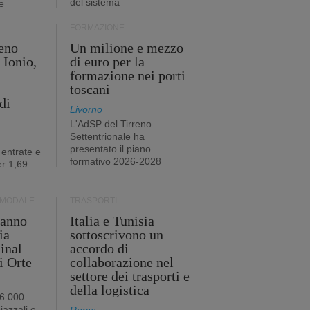
del sistema
e
FORMAZIONE
eno
Un milione e mezzo
 Ionio,
di euro per la
formazione nei porti
toscani
di
Livorno
L'AdSP del Tirreno
Settentrionale ha
presentato il piano
 entrate e
formativo 2026-2028
r 1,69
RMODALE
TRASPORTI
 anno
Italia e Tunisia
ia
sottoscrivono un
minal
accordo di
i Orte
collaborazione nel
settore dei trasporti e
della logistica
96.000
iazzali e