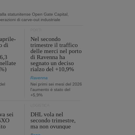
lla statunitense Open Gate Capital,
perazioni di carve-out industriale
PORTI
aprile-
Nel secondo
o di
trimestre il traffico
delle merci nel porto
6,3
di Ravenna ha
nellate
segnato un deciso
2%)
rialzo del +10,9%
Ravenna
del
Nei primi sei mesi del 2026
l'aumento è stato del
+5,9%
LOGISTICA
va sei
DHL vola nel
 GXO
secondo trimestre,
ito
ma non ovunque