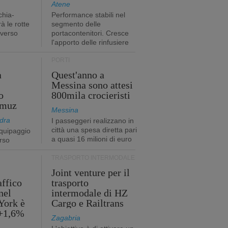
Atene
chia-
Performance stabili nel
à le rotte
segmento delle
 verso
portacontenitori. Cresce
l'apporto delle rinfusiere
PORTI
a
Quest'anno a
Messina sono attesi
o
800mila crocieristi
rmuz
Messina
dra
I passeggeri realizzano in
città una spesa diretta pari
quipaggio
a quasi 16 milioni di euro
rso
TRASPORTO INTERMODALE
Joint venture per il
affico
trasporto
nel
intermodale di HZ
York è
Cargo e Railtrans
 +1,6%
Zagabria