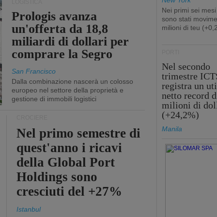
New York
LOGISTICA
Nei primi sei mesi
Prologis avanza
sono stati movime
un'offerta da 18,8
milioni di teu (+0
miliardi di dollari per
comprare la Segro
PORTI
Nel secondo
San Francisco
trimestre ICT
Dalla combinazione nascerà un colosso
registra un uti
europeo nel settore della proprietà e
netto record d
gestione di immobili logistici
milioni di dol
(+24,2%)
CROCIERE
Manila
Nel primo semestre di
quest'anno i ricavi
della Global Port
Holdings sono
cresciuti del +27%
Istanbul