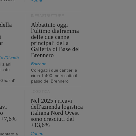
Roma
INFRASTRUTTURE
della
Abbattuto oggi
l'ultimo diaframma
i
delle due canne
ar
principali della
Galleria di Base del
Brennero
a'/Riyadh
Bolzano
liziani
icato
Collegati i due cantieri a
circa 1.400 metri sotto il
 Ghazal”
passo del Brennero
LOGISTICA
Nel 2025 i ricavi
avi
dell'azienda logistica
no
italiana Nord Ovest
l +7,6%
sono cresciuti del
+13,6%
Cuneo
mmontato a