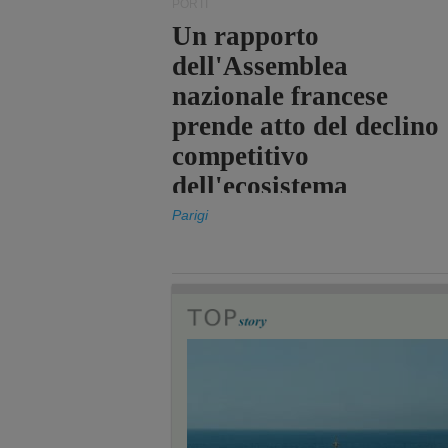
PORTI
Un rapporto
dell'Assemblea
nazionale francese
prende atto del declino
competitivo
dell'ecosistema
portuale statale
Parigi