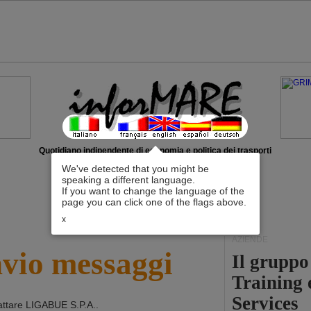
Quotidiano indipendente di economia e politica dei trasporti
We've detected that you might be
speaking a different language.
If you want to change the language of the
page you can click one of the flags above.
x
AZIENDE
nvio messaggi
Il grupp
Training 
Services
attare
LIGABUE S.P.A.
.