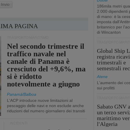
Dubai
Invio
186mila metri qua
2.000 dipendenti
di mano: è la ces
imposta dall'Antitr
RIMA PAGINA
britannico per l'a
di Wincanton
TRASPORTO MARITTIMO
TRASPORTO MARIT
Nel secondo trimestre il
Global Ship L
traffico navale nel
registra ricavi
canale di Panama è
trimestrali e
cresciuto del +9,6%, ma
semestrali re
si è ridotto
Atene
notevolmente a giugno
L'aumento dei cost
sui profitti
Panamá/Balboa
TRASPORTO MARIT
L'ACP introduce nuove limitazioni al
pescaggio delle navi e non esclude anche
Sabato GNV a
riduzioni del numero giornaliero dei transiti
un terzo servi
marittimo ver
l'Algeria
INCIDENTI