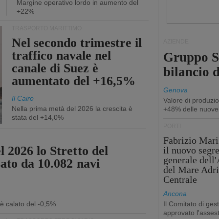
Margine operativo lordo in aumento del
+22%
TRASPORTO MARITTIMO
Nel secondo trimestre il
AZIENDE
traffico navale nel
Gruppo Sp
canale di Suez è
bilancio d
aumentato del +16,5%
Genova
Il Cairo
Valore di produzio
Nella prima metà del 2026 la crescita è
+48% delle nuove
stata del +14,0%
PORTI
Fabrizio Maril
 2026 lo Stretto del
il nuovo segre
generale dell
sato da 10.082 navi
del Mare Adri
Centrale
Ancona
 è calato del -0,5%
Il Comitato di ges
approvato l'asse