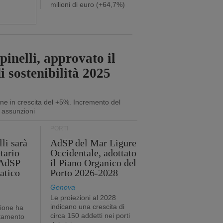
milioni di euro (+64,7%)
inelli, approvato il
i sostenibilità 2025
ne in crescita del +5%. Incremento del
 assunzioni
PORTI
li sarà
AdSP del Mar Ligure
tario
Occidentale, adottato
'AdSP
il Piano Organico del
atico
Porto 2026-2028
Genova
Le proiezioni al 2028
indicano una crescita di
tione ha
circa 150 addetti nei porti
stamento