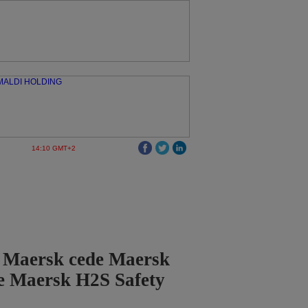
14:10 GMT+2
o Maersk cede Maersk
e Maersk H2S Safety