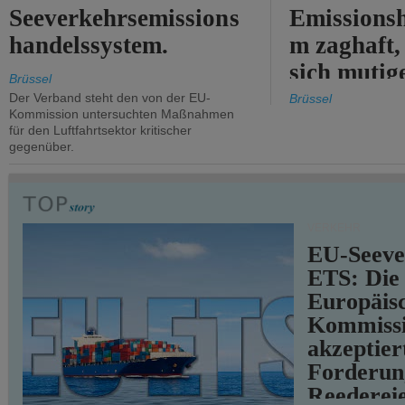
Seeverkehrsemissions
Emissionsh
handelssystem.
m zaghaft, 
sich mutig
Brüssel
Maßnahmen
Der Verband steht den von der EU-
Brüssel
Kommission untersuchten Maßnahmen
für den Luftfahrtsektor kritischer
gegenüber.
VERKEHR
EU-Seeve
ETS: Die
Europäis
Kommiss
akzeptier
Forderun
Reederei