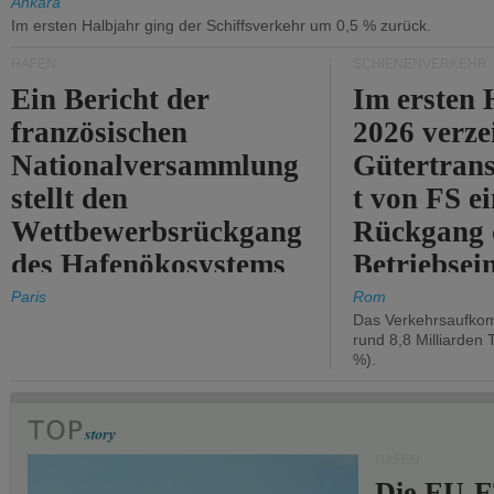
Ankara
Im ersten Halbjahr ging der Schiffsverkehr um 0,5 % zurück.
HÄFEN
SCHIENENVERKEHR
Ein Bericht der
Im ersten 
französischen
2026 verze
Nationalversammlung
Gütertran
stellt den
t von FS e
Wettbewerbsrückgang
Rückgang 
des Hafenökosystems
Betriebse
des Staates fest.
um 2,7 %.
Paris
Rom
Das Verkehrsaufkom
rund 8,8 Milliarden 
%).
HÄFEN
Die EU-E