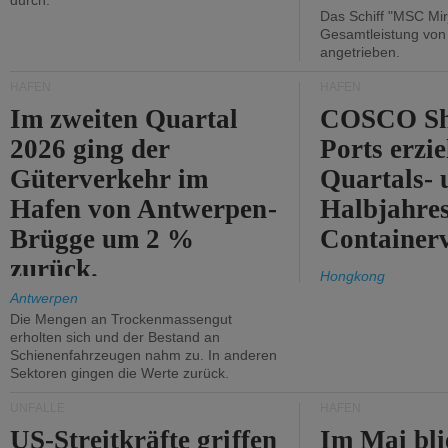
durch.
Das Schiff "MSC Mir
Gesamtleistung vo
angetrieben.
HÄFEN
HÄFEN
Im zweiten Quartal
COSCO Sh
2026 ging der
Ports erzie
Güterverkehr im
Quartals- 
Hafen von Antwerpen-
Halbjahre
Brügge um 2 %
Container
zurück.
Hongkong
Antwerpen
Die Mengen an Trockenmassengut
erholten sich und der Bestand an
Schienenfahrzeugen nahm zu. In anderen
Sektoren gingen die Werte zurück.
UNFÄLLE
HÄFEN
US-Streitkräfte griffen
Im Mai bli