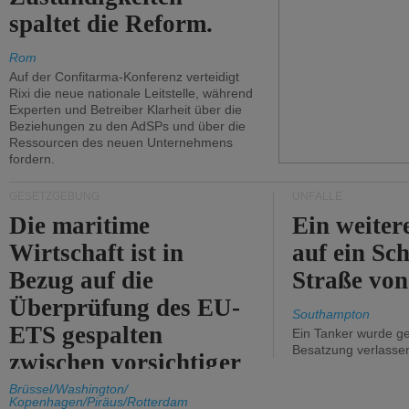
spaltet die Reform.
Rom
Auf der Confitarma-Konferenz verteidigt
Rixi die neue nationale Leitstelle, während
Experten und Betreiber Klarheit über die
Beziehungen zu den AdSPs und über die
Ressourcen des neuen Unternehmens
fordern.
GESETZGEBUNG
UNFÄLLE
Die maritime
Ein weiter
Wirtschaft ist in
auf ein Sch
Bezug auf die
Straße vo
Überprüfung des EU-
Southampton
ETS gespalten
Ein Tanker wurde ge
Besatzung verlasse
zwischen vorsichtiger
Unterstützung und
Brüssel/Washington/
Kopenhagen/Piräus/Rotterdam