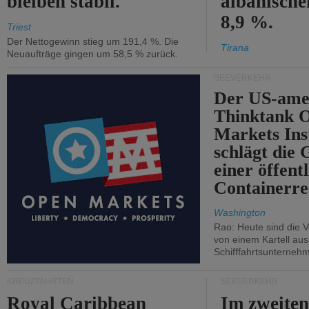
bleiben stabil.
albanisch
8,9 %.
Triest
Der Nettogewinn stieg um 191,4 %. Die
Tirana
Neuaufträge gingen um 58,5 % zurück.
SEEVERKEHR
Der US-ame
Thinktank 
Markets Ins
schlägt die
einer öffent
Containerre
Washington
Rao: Heute sind die V
von einem Kartell au
Schifffahrtsunterneh
KREUZFAHRTEN
SEEVERKEHR
Royal Caribbean
Im zweiten