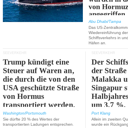
von Hormu
angegriffen.
Abu Dhabi/Tampa
Das US-Zentralkomma
Wiedereinführung der
Schiffsverkehrs in un
Häfen an.
SEEVERKEHR
SEEVERKEHR
Trump kündigt eine
Der Schiff
Steuer auf Waren an,
der Straße
die durch die von den
Malakka 
USA geschützte Straße
Singapur s
von Hormus
Halbjahres
transportiert werden.
um 3,7 %.
Washington/Portsmouth
Port Klang
Sie dürfte 20 % des Wertes der
Allein im zweiten Qu
transportierten Ladungen entsprechen.
wurde ein Rückgang