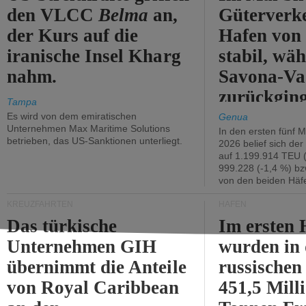
den VLCC
Belma
an,
Güterverk
der Kurs auf die
Hafen von
iranische Insel Kharg
stabil, wäh
nahm.
Savona-Va
zurückging
Tampa
Es wird von dem emiratischen
Genua
Unternehmen Max Maritime Solutions
In den ersten fünf 
betrieben, das US-Sanktionen unterliegt.
2026 belief sich de
auf 1.199.914 TEU 
999.228 (-1,4 %) bz
von den beiden Häfe
KREUZFAHRTEN
HÄFEN
Das türkische
Im ersten 
Unternehmen GIH
wurden in
übernimmt die Anteile
russischen
von Royal Caribbean
451,5 Mill