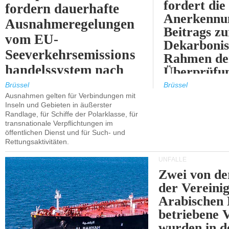
fordert die
fordern dauerhafte
Anerkennun
Ausnahmeregelungen
Beitrags zu
vom EU-
Dekarbonis
Seeverkehrsemissions
Rahmen de
handelssystem nach
Überprüfun
2030.
ETS.
Brüssel
Brüssel
Ausnahmen gelten für Verbindungen mit
Inseln und Gebieten in äußerster
Randlage, für Schiffe der Polarklasse, für
transnationale Verpflichtungen im
öffentlichen Dienst und für Such- und
Rettungsaktivitäten.
UNFÄLLE
Zwei von 
der Vereini
Arabischen
betriebene
wurden in d