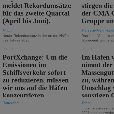
meldet Rekordumsätze
stiegen di
für das zweite Quartal
der CMA
(April bis Juni).
Gruppe um
Miami
Marseille/New York/
Neuer Rekordumsatz in der ersten Hälfte
Das Joint Venture v
des Jahres 2026
Stonepeak wurde a
HÄFEN
HÄFEN
PortXchange: Um die
Im Hafen v
Emissionen im
nimmt der
Schiffsverkehr sofort
Massengut
zu reduzieren, müssen
zu, währen
wir uns auf die Häfen
Umschlag 
konzentrieren.
sonstigen 
abnimmt.
Rotterdam
Triest
In den ersten sech
2026 ging der Verk