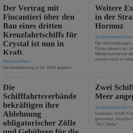
Der Vertrag mit
Weitere Ex
Fincantieri über den
in der Str
Bau eines dritten
Hormuz
Kreuzfahrtschiffs für
Southampton/Teher
Crystal ist nun in
Die Verhandlungen 
Oman dauern an, d
Kraft.
Wiederaufnahme des 
scheint noch in weit
Monaco/Miami
Die Auslieferung ist für 2034 geplant.
SEEVERKEHR
UNFÄLLE
Die
Zwei Schif
Schifffahrtsverbände
Meer angeg
bekräftigen ihre
Southampton/San'a'
Ablehnung
Indisches Schiff "Fa
gesunken, Houthis b
obligatorischer Zölle
"NCC Wafa"
und Gebühren für die