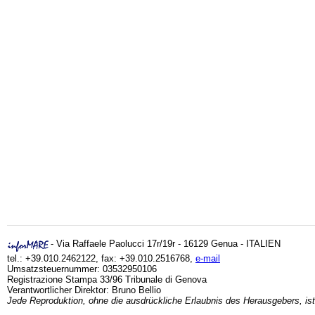
- Via Raffaele Paolucci 17r/19r - 16129 Genua - ITALIEN
tel.: +39.010.2462122, fax: +39.010.2516768,
e-mail
Umsatzsteuernummer: 03532950106
Registrazione Stampa 33/96 Tribunale di Genova
Verantwortlicher Direktor: Bruno Bellio
Jede Reproduktion, ohne die ausdrückliche Erlaubnis des Herausgebers, ist