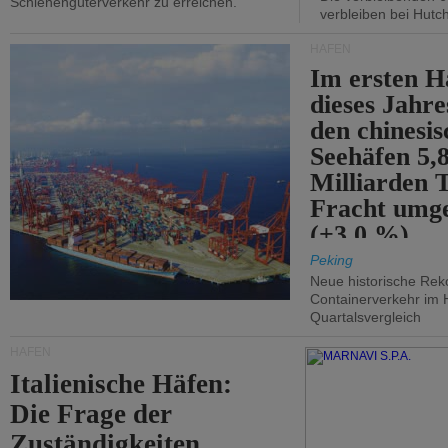
Schienengüterverkehr zu erreichen.
verbleiben bei Hutch
HÄFEN
Im ersten H
dieses Jahr
den chinesi
Seehäfen 5,
Milliarden 
Fracht umg
(+3,0 %).
Peking
Neue historische Rek
Containerverkehr im 
Quartalsvergleich
HÄFEN
Italienische Häfen:
Die Frage der
Zuständigkeiten