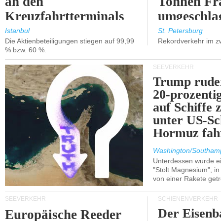
an den
Tonnen Fr
Kreuzfahrtterminals
umgeschla
in Kusadasi und
%).
Istanbul
St. Petersburg
Die Aktienbeteiligungen stiegen auf 99,99
Rekordverkehr im z
Lissabon.
% bzw. 60 %.
SEEVERKEHR
Trump ruder
20-prozenti
auf Schiffe 
unter US-Sc
Hormuz fah
Washington/Southam
Unterdessen wurde ein
"Stolt Magnesium", i
von einer Rakete getr
SEEVERKEHR
SCHIENENVERKEHR
Der Eisenb
Europäische Reeder