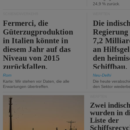
24,9 % zurück.
SCHIENENVERKEHR
WERFTEN
Fermerci, die
Die indisc
Güterzugproduktion
Regierung
in Italien könnte in
7,2 Millia
diesem Jahr auf das
an Hilfsge
Niveau von 2015
den heimi
zurückfallen.
Schiffbau.
Rom
Neu-Delhi
Karte: Wir stehen vor Daten, die alle
Die heute verabschie
Erwartungen übertreffen.
den Sektor wiederb
WERFTEN
Zwei indisc
wurden in d
Liste der
Schiffsrecyc