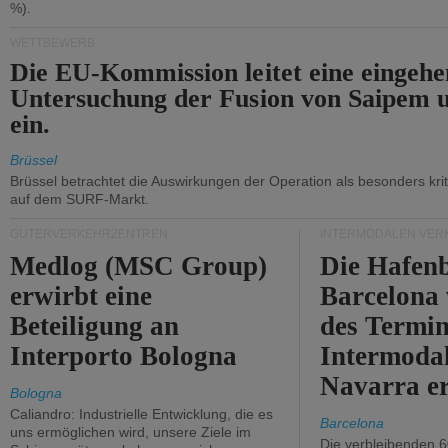
%).
WETTBEWERB
Die EU-Kommission leitet eine eingeh
Untersuchung der Fusion von Saipem 
ein.
Brüssel
Brüssel betrachtet die Auswirkungen der Operation als besonders kri
auf dem SURF-Markt.
GÜTERVERKEHRZENTREN
INTERMODALEN VER
Medlog (MSC Group)
Die Hafen
erwirbt eine
Barcelona
Beteiligung an
des Termin
Interporto Bologna
Intermodal
Navarra e
Bologna
Caliandro: Industrielle Entwicklung, die es
Barcelona
uns ermöglichen wird, unsere Ziele im
Die verbleibenden 6