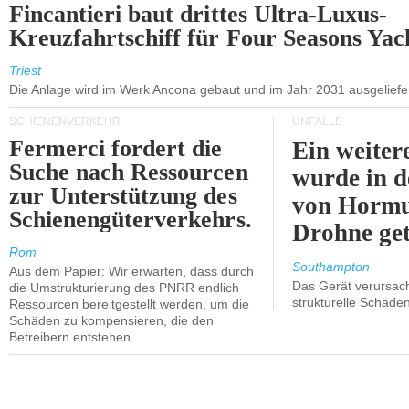
Fincantieri baut drittes Ultra-Luxus-
Kreuzfahrtschiff für Four Seasons Yac
Triest
Die Anlage wird im Werk Ancona gebaut und im Jahr 2031 ausgeliefer
SCHIENENVERKEHR
UNFÄLLE
Fermerci fordert die
Ein weiter
Suche nach Ressourcen
wurde in d
zur Unterstützung des
von Hormu
Schienengüterverkehrs.
Drohne get
Rom
Southampton
Aus dem Papier: Wir erwarten, dass durch
Das Gerät verursach
die Umstrukturierung des PNRR endlich
strukturelle Schäden
Ressourcen bereitgestellt werden, um die
Schäden zu kompensieren, die den
Betreibern entstehen.