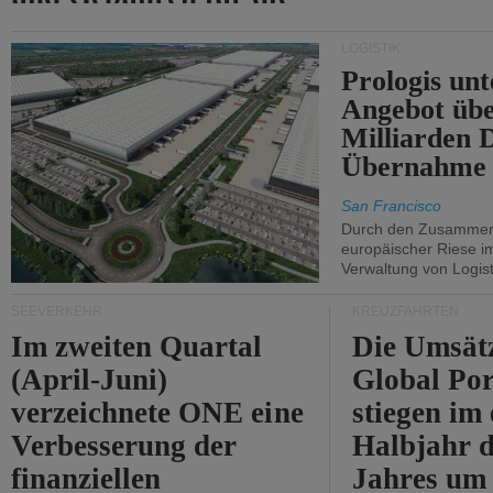
Durchfahrt der Straße
LOGISTIK
von Hormuz.
Prologis unt
Angebot übe
Milliarden 
Übernahme 
San Francisco
Durch den Zusammens
europäischer Riese i
Verwaltung von Logist
SEEVERKEHR
KREUZFAHRTEN
Im zweiten Quartal
Die Umsät
(April-Juni)
Global Por
verzeichnete ONE eine
stiegen im 
Verbesserung der
Halbjahr d
finanziellen
Jahres um