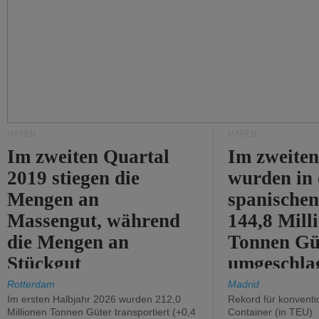
HÄFEN
HÄFEN
Im zweiten Quartal
Im zweiten
2019 stiegen die
wurden in
Mengen an
spanische
Massengut, während
144,8 Mill
die Mengen an
Tonnen Gü
Stückgut
umgeschla
zurückgingen.
%).
Rotterdam
Madrid
Im ersten Halbjahr 2026 wurden 212,0
Rekord für konventi
Millionen Tonnen Güter transportiert (+0,4
Container (in TEU)