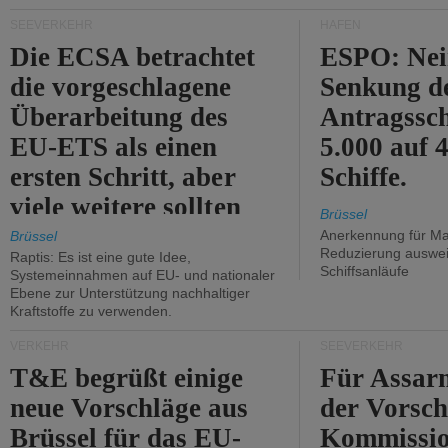
Kritik.
SEEVERKEHR
HÄFEN
Die ECSA betrachtet
ESPO: Nei
die vorgeschlagene
Senkung d
Überarbeitung des
Antragssc
EU-ETS als einen
5.000 auf
ersten Schritt, aber
Schiffe.
viele weitere sollten
Brüssel
folgen.
Anerkennung für M
Brüssel
Reduzierung auswe
Raptis: Es ist eine gute Idee,
Schiffsanläufe
Systemeinnahmen auf EU- und nationaler
Ebene zur Unterstützung nachhaltiger
Kraftstoffe zu verwenden.
VERKEHR
SEEVERKEHR
T&E begrüßt einige
Für Assarm
neue Vorschläge aus
der Vorsch
Brüssel für das EU-
Kommissi