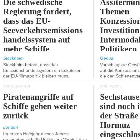
Die schwedische
Assitermin
Regierung fordert,
Themen
dass das EU-
Konzessio
Seeverkehrsemissions
Investitio
handelssystem auf
Intermodal
mehr Schiffe
Politikern
ausgeweitet wird.
näherbring
Stockholm
Genua
Stockholm betont, dass das
Vorschlag zur Gewä
Emissionshandelssystem ein Eckpfeiler
auf die Konzessions
der EU-Klimapolitik bleiben muss.
die den Schienenve
SEERÄUBEREI
SEELEUTEN
Piratenangriffe auf
Sechstause
Schiffe gehen weiter
sind noch 
zurück
der Straße
Hormuz
London
eingeschlo
Im ersten Halbjahr dieses Jahres
ereigneten sich 38 Unfälle, im Vergleich zu