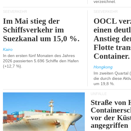
verzeichnet.
SEEVERKEHR
SEEVERKEHR
Im Mai stieg der
OOCL verz
Schiffsverkehr im
einen deut
Suezkanal um 15,0 %.
Anstieg de
Flotte tran
Kairo
Container.
In den ersten fünf Monaten des Jahres
2026 passierten 5.696 Schiffe den Hafen
(+12,7 %).
Hongkong
Im zweiten Quartal (
die durch diese Akti
um 19,8 %.
UNFÄLLE
Straße von 
Containersc
vor der Kü
angegriffen