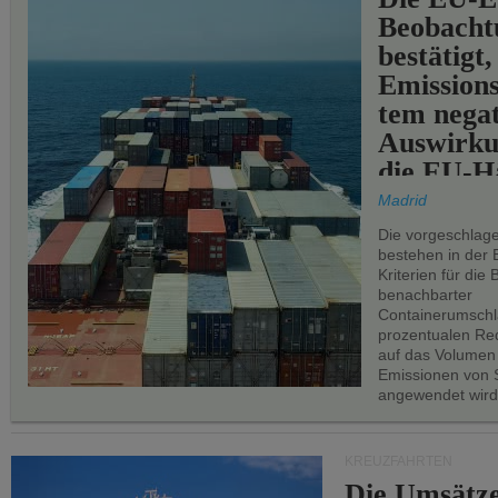
Beobachtu
bestätigt,
Emissions
tem negat
Auswirku
die EU-Hä
Madrid
Die vorgeschlag
bestehen in der 
Kriterien für di
benachbarter
Containerumschl
prozentualen Red
auf das Volumen
Emissionen von S
angewendet wird
KREUZFAHRTEN
Die Umsätze