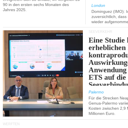
90 in den ersten sechs Monaten des
London
Jahres 2025.
Dominguez (IMO): Ic
zuversichtlich, das
wieder aufgenomme
SEEVERKEHR
Eine Studie 
erheblichen
kontraprodu
Auswirkung
Anwendung 
ETS auf die
Seeverbindu
Westsizilien
Palermo
Für die Strecken Nea
Genua-Palermo variier
Kosten zwischen 2,9 
Millionen Euro.
WERFTEN