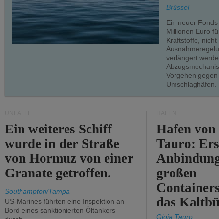
teilweise.
Brüssel
Ein neuer Fonds
Millionen Euro f
Kraftstoffe, nich
Ausnahmeregelun
verlängert werde
Abzugsmechanism
Vorgehen gegen
Umschlaghäfen.
UNFÄLLE
HÄFEN
Ein weiteres Schiff
Hafen von
wurde in der Straße
Tauro: Ers
von Hormuz von einer
Anbindung
Granate getroffen.
großen
Containers
Southampton/Tampa
das Kaltbü
US-Marines führten eine Inspektion an
Bord eines sanktionierten Öltankers
Gioia Tauro