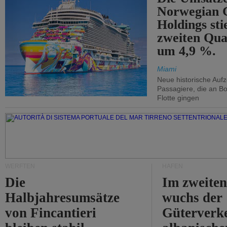
Norwegian C
Holdings sti
zweiten Qua
um 4,9 %.
Miami
Neue historische Auf
Passagiere, die an Bo
Flotte gingen
WERFTEN
HÄFEN
Die
Im zweiten
Halbjahresumsätze
wuchs der
von Fincantieri
Güterverke