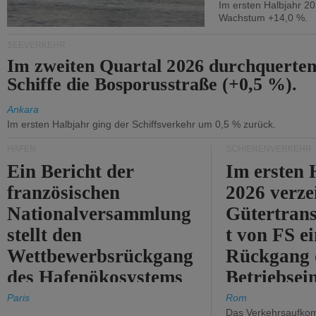
Im ersten Halbjahr 2
Wachstum +14,0 %.
SEEVERKEHR
Im zweiten Quartal 2026 durchquerten
Schiffe die Bosporusstraße (+0,5 %).
Ankara
Im ersten Halbjahr ging der Schiffsverkehr um 0,5 % zurück.
HÄFEN
SCHIENENVERKEHR
Ein Bericht der
Im ersten 
französischen
2026 verze
Nationalversammlung
Gütertran
stellt den
t von FS e
Wettbewerbsrückgang
Rückgang 
des Hafenökosystems
Betriebse
des Staates fest.
um 2,7 %.
Paris
Rom
Das Verkehrsaufkom