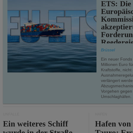
ETS: Die
Europäis
Kommiss
akzeptier
Forderun
Reederei
teilweise.
Brüssel
Ein neuer Fonds
Millionen Euro f
Kraftstoffe, nich
Ausnahmeregelun
verlängert werde
Abzugsmechanism
Vorgehen gegen
Umschlaghäfen.
UNFÄLLE
HÄFEN
Ein weiteres Schiff
Hafen von
wurde in der Straße
Tauro: Ers