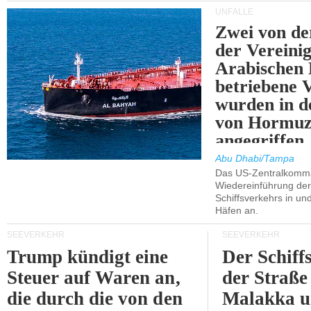
UNFÄLLE
Zwei von 
der Vereini
Arabischen
betriebene
wurden in d
von Hormu
angegriffen.
Abu Dhabi/Tampa
Das US-Zentralkomma
Wiedereinführung der
Schiffsverkehrs in un
Häfen an.
SEEVERKEHR
SEEVERKEHR
Trump kündigt eine
Der Schiff
Steuer auf Waren an,
der Straße
die durch die von den
Malakka 