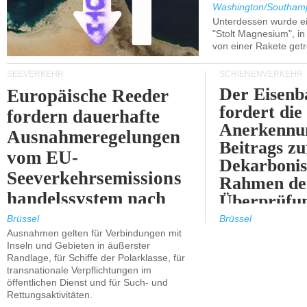
Washington/Southam
Unterdessen wurde ein
"Stolt Magnesium", i
von einer Rakete getr
SEEVERKEHR
SCHIENENVERKEHR
Der Eisenb
Europäische Reeder
fordert die
fordern dauerhafte
Anerkennun
Ausnahmeregelungen
Beitrags zu
vom EU-
Dekarbonis
Seeverkehrsemissions
Rahmen de
handelssystem nach
Überprüfun
2030.
ETS.
Brüssel
Brüssel
Ausnahmen gelten für Verbindungen mit
Inseln und Gebieten in äußerster
Randlage, für Schiffe der Polarklasse, für
transnationale Verpflichtungen im
öffentlichen Dienst und für Such- und
Rettungsaktivitäten.