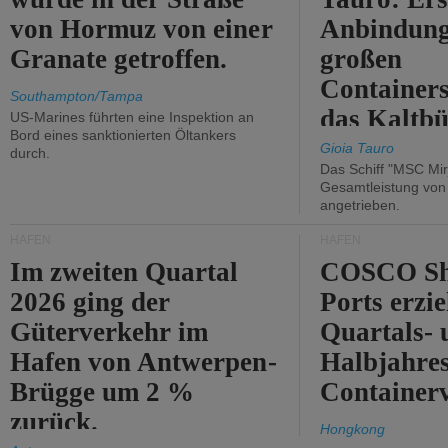
von Hormuz von einer
Anbindung
Granate getroffen.
großen
Containers
Southampton/Tampa
das Kaltbü
US-Marines führten eine Inspektion an
Bord eines sanktionierten Öltankers
Gioia Tauro
durch.
Das Schiff "MSC Mir
Gesamtleistung vo
angetrieben.
HÄFEN
HÄFEN
Im zweiten Quartal
COSCO Sh
2026 ging der
Ports erzie
Güterverkehr im
Quartals- 
Hafen von Antwerpen-
Halbjahre
Brügge um 2 %
Container
zurück.
Hongkong