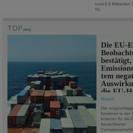
rund 8,8 Milliarden 
%).
HÄFEN
Die EU-E
Beobachtu
bestätigt,
Emissions
tem negat
Auswirku
die EU-Hä
Madrid
Die vorgeschlag
bestehen in der 
Kriterien für di
benachbarter
Containerumschl