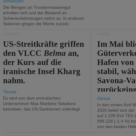
Antwerpen
Die Mengen an Trockenmassengut
erholten sich und der Bestand an
Schienenfahrzeugen nahm zu. In anderen
Sektoren gingen die Werte zurück.
UNFÄLLE
HÄFEN
US-Streitkräfte griffen
Im Mai bli
den VLCC
Belma
an,
Güterverk
der Kurs auf die
Hafen von
iranische Insel Kharg
stabil, wäh
nahm.
Savona-Va
zurückging
Tampa
Es wird von dem emiratischen
Genua
Unternehmen Max Maritime Solutions
In den ersten fünf 
betrieben, das US-Sanktionen unterliegt.
2026 belief sich de
auf 1.199.914 TEU 
999.228 (-1,4 %) bz
von den beiden Häfe