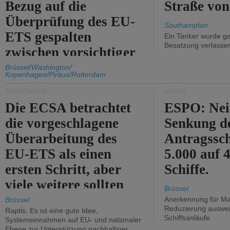
Bezug auf die
Straße vo
Überprüfung des EU-
Southampton
ETS gespalten
Ein Tanker wurde ge
Besatzung verlasse
zwischen vorsichtiger
Unterstützung und
Brüssel/Washington/
Kopenhagen/Piräus/Rotterdam
Kritik.
SEEVERKEHR
HÄFEN
Die ECSA betrachtet
ESPO: Nei
die vorgeschlagene
Senkung d
Überarbeitung des
Antragssc
EU-ETS als einen
5.000 auf
ersten Schritt, aber
Schiffe.
viele weitere sollten
Brüssel
folgen.
Anerkennung für M
Brüssel
Reduzierung auswe
Raptis: Es ist eine gute Idee,
Schiffsanläufe
Systemeinnahmen auf EU- und nationaler
Ebene zur Unterstützung nachhaltiger