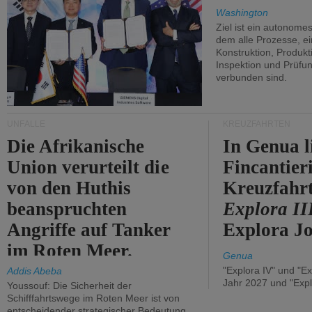
Washington
Ziel ist ein autonome
dem alle Prozesse, ei
Konstruktion, Produkti
Inspektion und Prüfun
verbunden sind.
UNFÄLLE
KREUZFAHRTEN
Die Afrikanische
In Genua l
Union verurteilt die
Fincantier
von den Huthis
Kreuzfahrt
beanspruchten
Explora II
Angriffe auf Tanker
Explora Jo
im Roten Meer.
Genua
"Explora IV" und "Ex
Addis Abeba
Jahr 2027 und "Expl
Youssouf: Die Sicherheit der
Schifffahrtswege im Roten Meer ist von
entscheidender strategischer Bedeutung