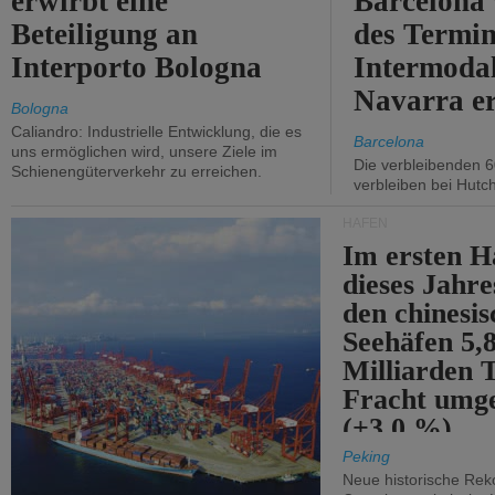
erwirbt eine
Barcelona
Beteiligung an
des Termin
Interporto Bologna
Intermodal
Navarra e
Bologna
Caliandro: Industrielle Entwicklung, die es
Barcelona
uns ermöglichen wird, unsere Ziele im
Die verbleibenden 6
Schienengüterverkehr zu erreichen.
verbleiben bei Hutch
HÄFEN
Im ersten H
dieses Jahr
den chinesi
Seehäfen 5,
Milliarden 
Fracht umg
(+3,0 %).
Peking
Neue historische Rek