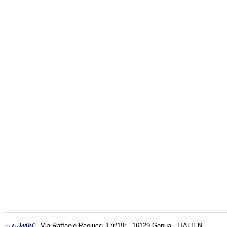
- Via Raffaele Paolucci 17r/19r - 16129 Genua - ITALIEN