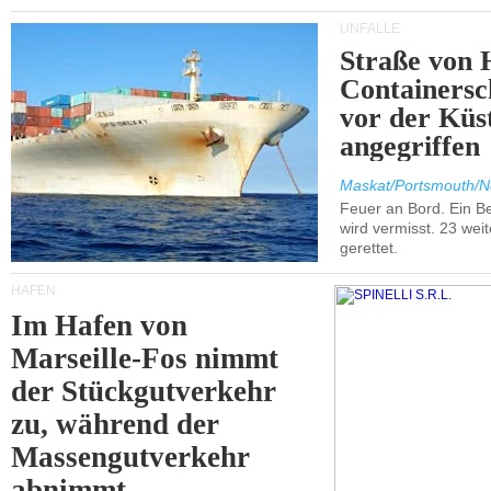
UNFÄLLE
Straße von 
Containersc
vor der Kü
angegriffen
Maskat/Portsmouth/N
Feuer an Bord. Ein B
wird vermisst. 23 wei
gerettet.
HÄFEN
Im Hafen von
Marseille-Fos nimmt
der Stückgutverkehr
zu, während der
Massengutverkehr
abnimmt.