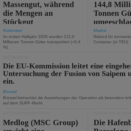
Massengut, während
144,8 Mill
die Mengen an
Tonnen Gü
Stückgut
umgeschla
zurückgingen.
%).
Rotterdam
Madrid
Im ersten Halbjahr 2026 wurden 212,0
Rekord für konventi
Millionen Tonnen Güter transportiert (+0,4
Container (in TEU)
%).
WETTBEWERB
Die EU-Kommission leitet eine eingeh
Untersuchung der Fusion von Saipem 
ein.
Brüssel
Brüssel betrachtet die Auswirkungen der Operation als besonders kri
auf dem SURF-Markt.
GÜTERVERKEHRZENTREN
INTERMODALEN VER
Medlog (MSC Group)
Die Hafen