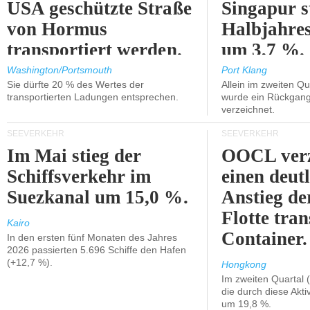
USA geschützte Straße
Singapur s
von Hormus
Halbjahres
transportiert werden.
um 3,7 %.
Washington/Portsmouth
Port Klang
Sie dürfte 20 % des Wertes der
Allein im zweiten Qu
transportierten Ladungen entsprechen.
wurde ein Rückgang
verzeichnet.
SEEVERKEHR
SEEVERKEHR
Im Mai stieg der
OOCL verz
Schiffsverkehr im
einen deut
Suezkanal um 15,0 %.
Anstieg de
Flotte tran
Kairo
Container.
In den ersten fünf Monaten des Jahres
2026 passierten 5.696 Schiffe den Hafen
(+12,7 %).
Hongkong
Im zweiten Quartal (
die durch diese Akti
um 19,8 %.