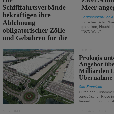
Schifffahrtsverbände
Meer angeg
bekräftigen ihre
Southampton/San'a'
Ablehnung
Indisches Schiff "Fa
gesunken, Houthis b
obligatorischer Zölle
"NCC Wafa"
und Gebühren für die
Durchfahrt der Straße
LOGISTIK
von Hormuz.
Prologis unt
Angebot übe
Milliarden 
Übernahme 
San Francisco
Durch den Zusammens
europäischer Riese i
Verwaltung von Logist
SEEVERKEHR
KREUZFAHRTEN