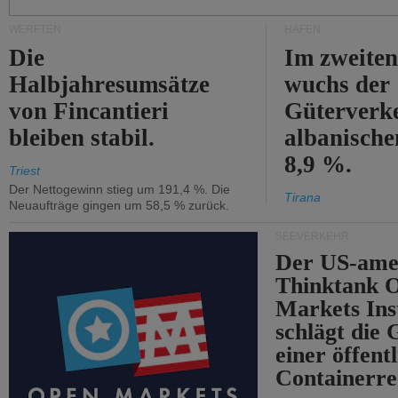
WERFTEN
HÄFEN
Die
Im zweiten
Halbjahresumsätze
wuchs der
von Fincantieri
Güterverke
bleiben stabil.
albanisch
8,9 %.
Triest
Der Nettogewinn stieg um 191,4 %. Die
Tirana
Neuaufträge gingen um 58,5 % zurück.
SEEVERKEHR
Der US-ame
Thinktank 
Markets Ins
schlägt die
einer öffent
Containerre