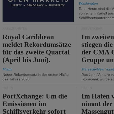
Washington
Rao: Heute sind die V
von einem Kartell au
Schifffahrtsunterneh
KREUZFAHRTEN
SEEVERKEHR
Royal Caribbean
Im zweiten
meldet Rekordumsätze
stiegen di
für das zweite Quartal
der CMA
(April bis Juni).
Gruppe um
Miami
Marseille/New York/
Neuer Rekordumsatz in der ersten Hälfte
Das Joint Venture v
des Jahres 2026
Stonepeak wurde a
HÄFEN
HÄFEN
PortXchange: Um die
Im Hafen v
Emissionen im
nimmt der
Schiffsverkehr sofort
Massengut