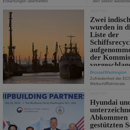
Erwartungen übertreffen.
den Sektor wiederb
WERFTEN
Zwei indisc
wurden in d
Liste der
Schiffsrecyc
aufgenomme
der Kommis
vorgeschlag
Brüssel/Washington
Zufriedenheit der EC
Weltschifffahrtsrats
WERFTEN
Hyundai un
unterzeichn
Abkommen 
gestützten S