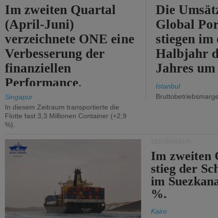
Im zweiten Quartal
Die Umsät
(April-Juni)
Global Por
verzeichnete ONE eine
stiegen im 
Verbesserung der
Halbjahr d
finanziellen
Jahres um
Performance.
Istanbul
Bruttobetriebsmarg
Singapur
In diesem Zeitraum transportierte die
Flotte fast 3,3 Millionen Container (+2,9
%).
SEEVERKEHR
Im zweiten 
stieg der Sc
im Suezkana
%.
Kairo