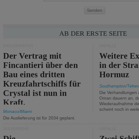
Senden
AB DER ERSTE SEITE
KREUZFAHRTEN
UNFÄLLE
Der Vertrag mit
Weitere Ex
Fincantieri über den
in der Str
Bau eines dritten
Hormuz
Kreuzfahrtschiffs für
Southampton/Teher
Crystal ist nun in
Die Verhandlungen 
Oman dauern an, d
Kraft.
Wiederaufnahme des 
scheint noch in weit
Monaco/Miami
Die Auslieferung ist für 2034 geplant.
SEEVERKEHR
UNFÄLLE
Die
Zwei Schif