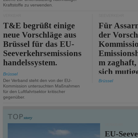
Kraftstoffe zu verwenden.
VERKEHR
SEEVERKEHR
T&E begrüßt einige
Für Assarm
neue Vorschläge aus
der Vorsch
Brüssel für das EU-
Kommissi
Seeverkehrsemissions
Emissionsh
handelssystem.
m zaghaft, 
sich mutig
Brüssel
Maßnahmen
Der Verband steht den von der EU-
Brüssel
Kommission untersuchten Maßnahmen
für den Luftfahrtsektor kritischer
gegenüber.
VERKEHR
EU-Seeve