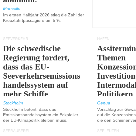
Marseille
Im ersten Halbjahr 2026 stieg die Zahl der
Kreuzfahrtpassagiere um 5 %.
SEEVERKEHR
HÄFEN
Die schwedische
Assitermin
Regierung fordert,
Themen
dass das EU-
Konzessio
Seeverkehrsemissions
Investitio
handelssystem auf
Intermodal
mehr Schiffe
Politikern
ausgeweitet wird.
näherbring
Stockholm
Genua
Stockholm betont, dass das
Vorschlag zur Gewä
Emissionshandelssystem ein Eckpfeiler
auf die Konzessions
der EU-Klimapolitik bleiben muss.
die den Schienenve
SEERÄUBEREI
SEELEUTEN