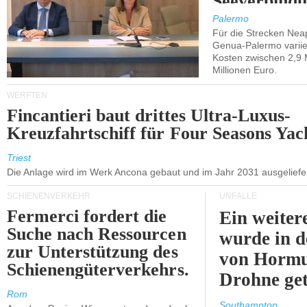
Seeverbindu
Westsizilien
Palermo
Für die Strecken Nea
Genua-Palermo variier
Kosten zwischen 2,9 
Millionen Euro.
WERFTEN
Fincantieri baut drittes Ultra-Luxus-
Kreuzfahrtschiff für Four Seasons Yac
Triest
Die Anlage wird im Werk Ancona gebaut und im Jahr 2031 ausgeliefer
SCHIENENVERKEHR
UNFÄLLE
Fermerci fordert die
Ein weiter
Suche nach Ressourcen
wurde in d
zur Unterstützung des
von Hormu
Schienengüterverkehrs.
Drohne get
Rom
Southampton