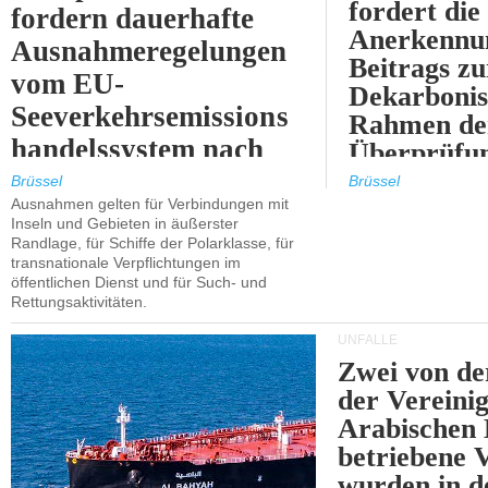
fordert die
fordern dauerhafte
Anerkennun
Ausnahmeregelungen
Beitrags zu
vom EU-
Dekarbonis
Seeverkehrsemissions
Rahmen de
handelssystem nach
Überprüfun
2030.
ETS.
Brüssel
Brüssel
Ausnahmen gelten für Verbindungen mit
Inseln und Gebieten in äußerster
Randlage, für Schiffe der Polarklasse, für
transnationale Verpflichtungen im
öffentlichen Dienst und für Such- und
Rettungsaktivitäten.
UNFÄLLE
Zwei von 
der Vereini
Arabischen
betriebene
wurden in d