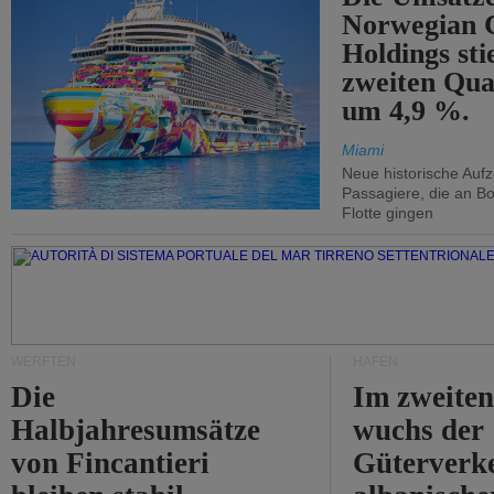
Norwegian C
Holdings sti
zweiten Qua
um 4,9 %.
Miami
Neue historische Auf
Passagiere, die an Bo
Flotte gingen
WERFTEN
HÄFEN
Die
Im zweiten
Halbjahresumsätze
wuchs der
von Fincantieri
Güterverke