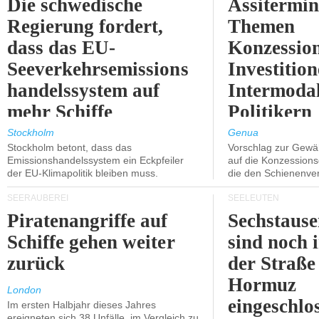
Die schwedische
Assitermin
Regierung fordert,
Themen
dass das EU-
Konzessio
Seeverkehrsemissions
Investitio
handelssystem auf
Intermodal
mehr Schiffe
Politikern
ausgeweitet wird.
näherbring
Stockholm
Genua
Stockholm betont, dass das
Vorschlag zur Gewä
Emissionshandelssystem ein Eckpfeiler
auf die Konzessions
der EU-Klimapolitik bleiben muss.
die den Schienenve
SEERÄUBEREI
SEELEUTEN
Piratenangriffe auf
Sechstause
Schiffe gehen weiter
sind noch 
zurück
der Straße
Hormuz
London
eingeschlo
Im ersten Halbjahr dieses Jahres
ereigneten sich 38 Unfälle, im Vergleich zu