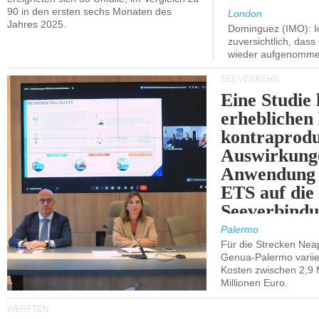
90 in den ersten sechs Monaten des
London
Jahres 2025.
Dominguez (IMO): Ic
zuversichtlich, das
wieder aufgenomme
SEEVERKEHR
Eine Studie 
erheblichen
kontraprodu
Auswirkung
Anwendung 
ETS auf die
Seeverbindu
Westsizilien
Palermo
Für die Strecken Nea
Genua-Palermo variier
Kosten zwischen 2,9 
Millionen Euro.
WERFTEN