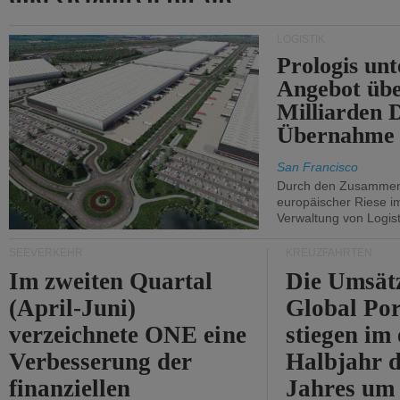
Durchfahrt der Straße
LOGISTIK
von Hormuz.
Prologis unt
Angebot übe
Milliarden 
Übernahme 
San Francisco
Durch den Zusammens
europäischer Riese i
Verwaltung von Logist
SEEVERKEHR
KREUZFAHRTEN
Im zweiten Quartal
Die Umsät
(April-Juni)
Global Por
verzeichnete ONE eine
stiegen im 
Verbesserung der
Halbjahr d
finanziellen
Jahres um