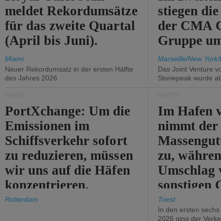
meldet Rekordumsätze
stiegen di
für das zweite Quartal
der CMA
(April bis Juni).
Gruppe um
Miami
Marseille/New York/
Neuer Rekordumsatz in der ersten Hälfte
Das Joint Venture v
des Jahres 2026
Stonepeak wurde a
HÄFEN
HÄFEN
PortXchange: Um die
Im Hafen v
Emissionen im
nimmt der
Schiffsverkehr sofort
Massengut
zu reduzieren, müssen
zu, währen
wir uns auf die Häfen
Umschlag 
konzentrieren.
sonstigen 
abnimmt.
Rotterdam
Triest
In den ersten sech
2026 ging der Verk