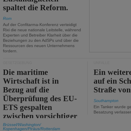
spaltet die Reform.
Rom
Auf der Confitarma-Konferenz verteidigt
Rixi die neue nationale Leitstelle, während
Experten und Betreiber Klarheit über die
Beziehungen zu den AdSPs und über die
Ressourcen des neuen Unternehmens
fordern.
GESETZGEBUNG
UNFÄLLE
Die maritime
Ein weiter
Wirtschaft ist in
auf ein Sch
Bezug auf die
Straße vo
Überprüfung des EU-
Southampton
ETS gespalten
Ein Tanker wurde ge
Besatzung verlasse
zwischen vorsichtiger
Unterstützung und
Brüssel/Washington/
Kopenhagen/Piräus/Rotterdam