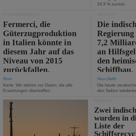
24,9 % zurück.
SCHIENENVERKEHR
WERFTEN
Fermerci, die
Die indisc
Güterzugproduktion
Regierung
in Italien könnte in
7,2 Millia
diesem Jahr auf das
an Hilfsge
Niveau von 2015
den heimi
zurückfallen.
Schiffbau.
Rom
Neu-Delhi
Karte: Wir stehen vor Daten, die alle
Die heute verabschie
Erwartungen übertreffen.
den Sektor wiederb
WERFTEN
Zwei indisc
wurden in d
Liste der
Schiffsrecyc