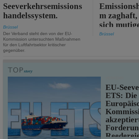
Seeverkehrsemissions
Emissionsh
handelssystem.
m zaghaft, 
sich mutig
Brüssel
Maßnahmen
Der Verband steht den von der EU-
Brüssel
Kommission untersuchten Maßnahmen
für den Luftfahrtsektor kritischer
gegenüber.
VERKEHR
EU-Seeve
ETS: Die
Europäis
Kommiss
akzeptier
Forderun
Reederei