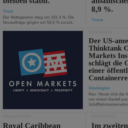
bleiben stabil.
albanisch
8,9 %.
Triest
Der Nettogewinn stieg um 191,4 %. Die
Tirana
Neuaufträge gingen um 58,5 % zurück.
SEEVERKEHR
Der US-ame
Thinktank 
Markets Ins
schlägt die
einer öffent
Containerre
Washington
Rao: Heute sind die V
von einem Kartell au
Schifffahrtsunterneh
KREUZFAHRTEN
SEEVERKEHR
Royal Caribbean
Im zweiten