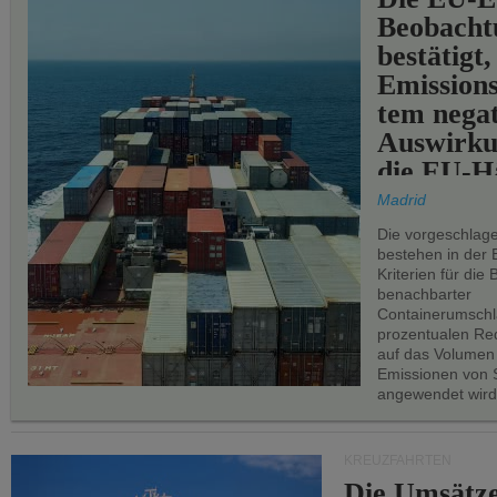
Beobachtu
bestätigt,
Emissions
tem negat
Auswirku
die EU-Hä
Madrid
Die vorgeschlag
bestehen in der 
Kriterien für di
benachbarter
Containerumschl
prozentualen Red
auf das Volumen
Emissionen von S
angewendet wird
KREUZFAHRTEN
Die Umsätze