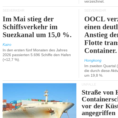
verzeichnet.
SEEVERKEHR
SEEVERKEHR
Im Mai stieg der
OOCL verz
Schiffsverkehr im
einen deut
Suezkanal um 15,0 %.
Anstieg de
Flotte tran
Kairo
Container.
In den ersten fünf Monaten des Jahres
2026 passierten 5.696 Schiffe den Hafen
(+12,7 %).
Hongkong
Im zweiten Quartal (
die durch diese Akti
um 19,8 %.
UNFÄLLE
Straße von 
Containersc
vor der Kü
angegriffen