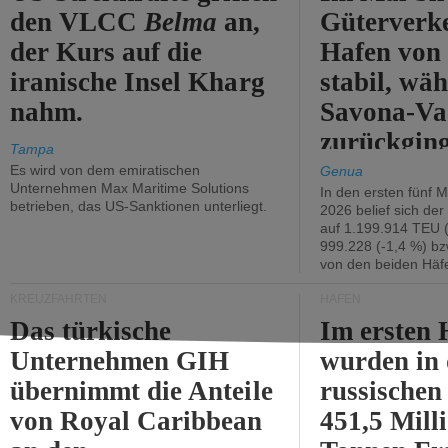
den VLCC
Belma
an,
Güterverk
der Kurs auf die
Hafen von
iranische Insel Kharg
stabil, wäh
nahm.
Savona-Va
zurückging
Tampa
Es wird von dem emiratischen
Genua
Unternehmen Max Maritime Solutions
In den ersten fünf 
betrieben, das US-Sanktionen unterliegt.
2026 belief sich de
auf 1.199.914 TEU 
999.228 (-1,4 %) bz
von den beiden Häfe
KREUZFAHRTEN
HÄFEN
Das türkische
Im ersten 
Unternehmen GIH
wurden in
übernimmt die Anteile
russischen
von Royal Caribbean
451,5 Mill