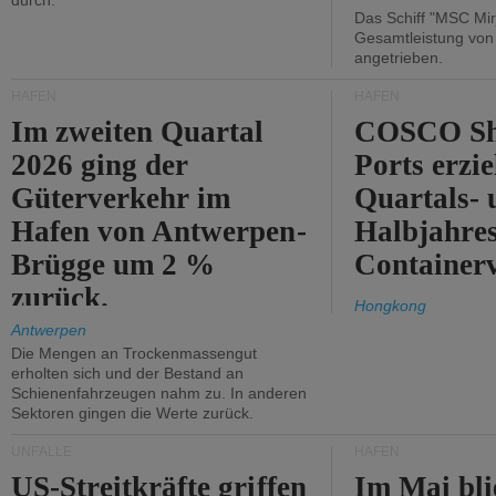
durch.
Das Schiff "MSC Mir
Gesamtleistung vo
angetrieben.
HÄFEN
HÄFEN
Im zweiten Quartal
COSCO Sh
2026 ging der
Ports erzie
Güterverkehr im
Quartals- 
Hafen von Antwerpen-
Halbjahre
Brügge um 2 %
Container
zurück.
Hongkong
Antwerpen
Die Mengen an Trockenmassengut
erholten sich und der Bestand an
Schienenfahrzeugen nahm zu. In anderen
Sektoren gingen die Werte zurück.
UNFÄLLE
HÄFEN
US-Streitkräfte griffen
Im Mai bli