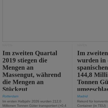
HÄFEN
HÄFEN
Im zweiten Quartal
Im zweiten
2019 stiegen die
wurden in
Mengen an
spanische
Massengut, während
144,8 Mill
die Mengen an
Tonnen Gü
Stückgut
umgeschla
zurückgingen.
%).
Rotterdam
Madrid
Im ersten Halbjahr 2026 wurden 212,0
Rekord für konventi
Millionen Tonnen Güter transportiert (+0,4
Container (in TEU)