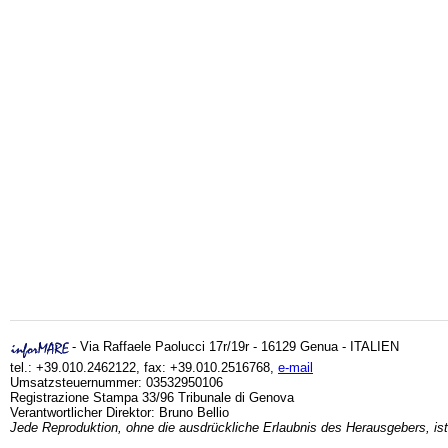
- Via Raffaele Paolucci 17r/19r - 16129 Genua - ITALIEN
tel.: +39.010.2462122, fax: +39.010.2516768,
e-mail
Umsatzsteuernummer: 03532950106
Registrazione Stampa 33/96 Tribunale di Genova
Verantwortlicher Direktor: Bruno Bellio
Jede Reproduktion, ohne die ausdrückliche Erlaubnis des Herausgebers, ist