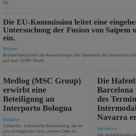
%).
WETTBEWERB
Die EU-Kommission leitet eine eingeh
Untersuchung der Fusion von Saipem 
ein.
Brüssel
Brüssel betrachtet die Auswirkungen der Operation als besonders kri
auf dem SURF-Markt.
GÜTERVERKEHRZENTREN
INTERMODALEN VER
Medlog (MSC Group)
Die Hafen
erwirbt eine
Barcelona
Beteiligung an
des Termin
Interporto Bologna
Intermodal
Navarra e
Bologna
Caliandro: Industrielle Entwicklung, die es
Barcelona
uns ermöglichen wird, unsere Ziele im
Die verbleibenden 6