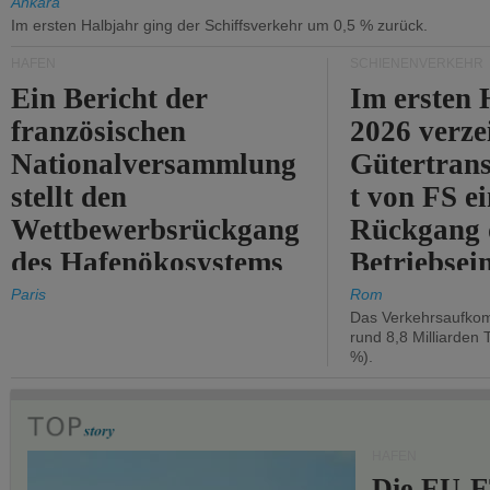
Ankara
Im ersten Halbjahr ging der Schiffsverkehr um 0,5 % zurück.
HÄFEN
SCHIENENVERKEHR
Ein Bericht der
Im ersten 
französischen
2026 verze
Nationalversammlung
Gütertran
stellt den
t von FS e
Wettbewerbsrückgang
Rückgang 
des Hafenökosystems
Betriebse
des Staates fest.
um 2,7 %.
Paris
Rom
Das Verkehrsaufkom
rund 8,8 Milliarden 
%).
HÄFEN
Die EU-E