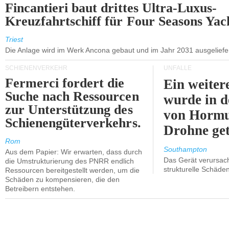
Fincantieri baut drittes Ultra-Luxus-
Kreuzfahrtschiff für Four Seasons Yac
Triest
Die Anlage wird im Werk Ancona gebaut und im Jahr 2031 ausgeliefer
SCHIENENVERKEHR
UNFÄLLE
Fermerci fordert die
Ein weiter
Suche nach Ressourcen
wurde in d
zur Unterstützung des
von Hormu
Schienengüterverkehrs.
Drohne get
Rom
Southampton
Aus dem Papier: Wir erwarten, dass durch
Das Gerät verursach
die Umstrukturierung des PNRR endlich
strukturelle Schäden
Ressourcen bereitgestellt werden, um die
Schäden zu kompensieren, die den
Betreibern entstehen.