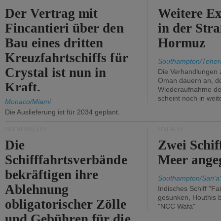
Der Vertrag mit
Weitere Ex
Fincantieri über den
in der Str
Bau eines dritten
Hormuz
Kreuzfahrtschiffs für
Southampton/Teher
Crystal ist nun in
Die Verhandlungen 
Oman dauern an, d
Kraft.
Wiederaufnahme des 
scheint noch in weit
Monaco/Miami
Die Auslieferung ist für 2034 geplant.
SEEVERKEHR
UNFÄLLE
Die
Zwei Schif
Schifffahrtsverbände
Meer angeg
bekräftigen ihre
Southampton/San'a'
Ablehnung
Indisches Schiff "Fa
gesunken, Houthis b
obligatorischer Zölle
"NCC Wafa"
und Gebühren für die