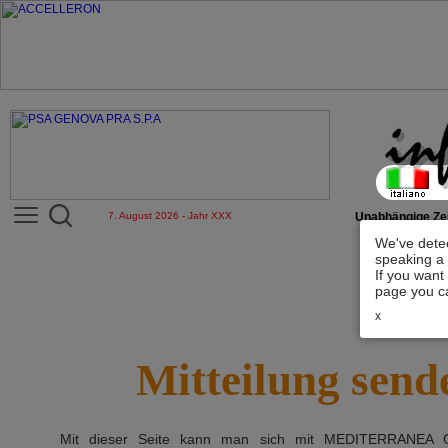
7. August 2026 - Jahr XXX
Unabhängige Zei
We've detec
speaking a 
If you want
page you ca
x
Mitteilung send
Mit dieser Seite kann man sich mit
MEDITERRANEA 