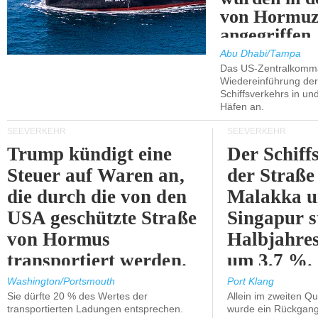
von Hormu
angegriffen.
Abu Dhabi/Tampa
Das US-Zentralkomma
Wiedereinführung der
Schiffsverkehrs in un
Häfen an.
SEEVERKEHR
SEEVERKEHR
Trump kündigt eine
Der Schiff
Steuer auf Waren an,
der Straße
die durch die von den
Malakka 
USA geschützte Straße
Singapur s
von Hormus
Halbjahres
transportiert werden.
um 3,7 %.
Washington/Portsmouth
Port Klang
Sie dürfte 20 % des Wertes der
Allein im zweiten Qu
transportierten Ladungen entsprechen.
wurde ein Rückgang