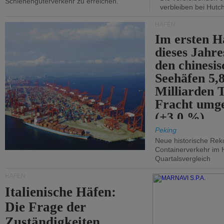
Schienengüterverkehr zu erreichen.
verbleiben bei Hutch
HÄFEN
Im ersten H
dieses Jahr
den chinesi
Seehäfen 5,
Milliarden 
Fracht umg
(+3,0 %).
Peking
Neue historische Rek
Containerverkehr im 
Quartalsvergleich
HÄFEN
Italienische Häfen:
Die Frage der
Zuständigkeiten