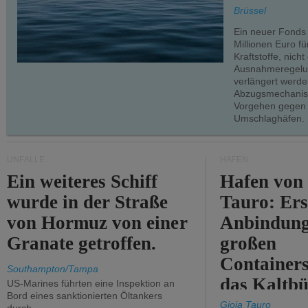
teilweise.
Brüssel
Ein neuer Fonds
Millionen Euro f
Kraftstoffe, nich
Ausnahmeregelun
verlängert werde
Abzugsmechanism
Vorgehen gegen
Umschlaghäfen.
UNFÄLLE
HÄFEN
Ein weiteres Schiff
Hafen von
wurde in der Straße
Tauro: Ers
von Hormuz von einer
Anbindung
Granate getroffen.
großen
Containers
Southampton/Tampa
das Kaltbü
US-Marines führten eine Inspektion an
Bord eines sanktionierten Öltankers
Gioia Tauro