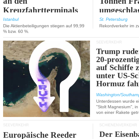
an den
Tonnen Fr
Kreuzfahrtterminals
umgeschla
in Kusadasi und
%).
Istanbul
St. Petersburg
Die Aktienbeteiligungen stiegen auf 99,99
Rekordverkehr im z
Lissabon.
% bzw. 60 %.
SEEVERKEHR
Trump ruder
20-prozenti
auf Schiffe 
unter US-Sc
Hormuz fah
Washington/Southam
Unterdessen wurde ein
"Stolt Magnesium", i
von einer Rakete getr
SEEVERKEHR
SCHIENENVERKEHR
Der Eisenb
Europäische Reeder