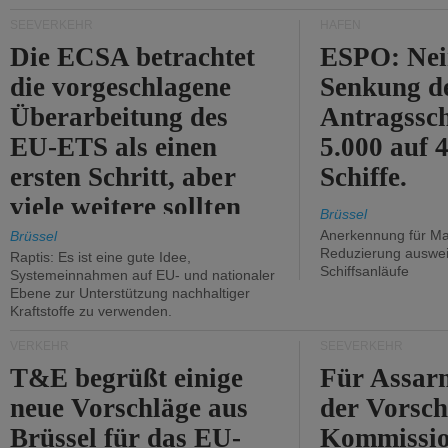
Kritik.
SEEVERKEHR
HÄFEN
Die ECSA betrachtet
ESPO: Nei
die vorgeschlagene
Senkung d
Überarbeitung des
Antragssc
EU-ETS als einen
5.000 auf
ersten Schritt, aber
Schiffe.
viele weitere sollten
Brüssel
folgen.
Anerkennung für M
Brüssel
Reduzierung auswe
Raptis: Es ist eine gute Idee,
Schiffsanläufe
Systemeinnahmen auf EU- und nationaler
Ebene zur Unterstützung nachhaltiger
Kraftstoffe zu verwenden.
VERKEHR
SEEVERKEHR
T&E begrüßt einige
Für Assarm
neue Vorschläge aus
der Vorsch
Brüssel für das EU-
Kommissi