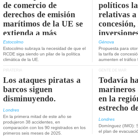
de comercio de
políticos l
derechos de emisión
relativas a
marítimos de la UE se
concesión, 
extienda a más
inversiones
buques.
intermodal
Estocolmo
Génova
Estocolmo subraya la necesidad de que el
Propuesta para oto
RCDE siga siendo un pilar de la política
la tarifa de concesi
climática de la UE.
aumenten el tráfico f
PIRATERÍA
GENTE DE MAR
Los ataques piratas a
Todavía ha
barcos siguen
marineros
disminuyendo.
en la regió
estrecho d
Londres
En la primera mitad de este año se
Londres
produjeron 38 accidentes, en
Domínguez (IMO): S
comparación con los 90 registrados en los
el plan de evacuac
primeros seis meses de 2025.