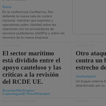
Roma
En la conferencia Confitarma, Rixi
defiende la nueva sala de control
nacional, mientras que expertos y
operadores piden claridad sobre las
relaciones con los proveedores de
servicios publicitarios (AdSPs) y sobre los
recursos de la nueva empresa.
LEGISLACIÓN
ACCIDENTES
El sector marítimo
Otro ataq
está dividido entre el
contra un 
apoyo cauteloso y las
estrecho d
críticas a la revisión
Southampton
del RCDE UE.
Un buque cisterna f
abandonado por su t
Bruselas/Washington/
Copenhague/El Pireo/Róterdam
TRANSPORTE MARÍTIMO
PUERTOS