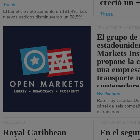
creció un 
Trieste
El beneficio neto aumentó un 191,4%. Los
Tirana
nuevos pedidos disminuyeron un 58,5%.
TRANSPORTE MARÍTIM
El grupo de
estadounide
Markets Ins
propone la 
una empresa
transporte 
contenedore
Washington
Rao: Hoy Estados Un
cártel de seis compañ
extranjeras.
CRUCEROS
TRANSPORTE MARÍT
Royal Caribbean
En el segu