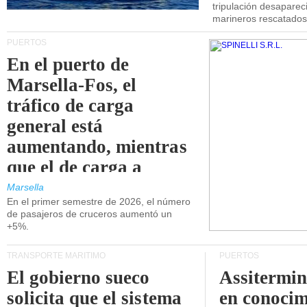
tripulación desaparec
marineros rescatados
PUERTOS
En el puerto de
Marsella-Fos, el
tráfico de carga
general está
aumentando, mientras
que el de carga a
granel está
Marsella
En el primer semestre de 2026, el número
disminuyendo.
de pasajeros de cruceros aumentó un
+5%.
TRANSPORTE MARÍTIMO
PUERTOS
El gobierno sueco
Assitermin
solicita que el sistema
en conocim