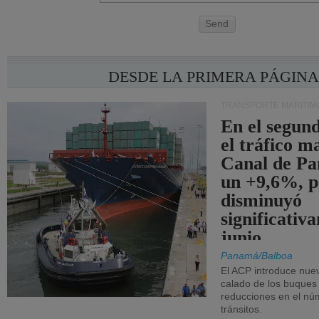
Send
DESDE LA PRIMERA PÁGIN
TRANSPORTE MARÍTIM
En el segund
el tráfico m
Canal de Pa
un +9,6%, p
disminuyó
significativ
junio.
Panamá/Balboa
El ACP introduce nuev
calado de los buques
reducciones en el nú
tránsitos.