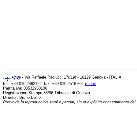
- Via Raffaele Paolucci 17r/19r - 16129 Génova - ITALIA
tel.: +39.010.2462122, fax: +39.010.2516768,
e-mail
Partita iva: 03532950106
Registrazione Stampa 33/96 Tribunale di Genova
Director: Bruno Bellio
Prohibida la reproducción, total o parcial, sin el explicito consentimento del 