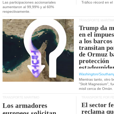
Las participaciones accionariales
Tráfico récord en el
aumentaron al 99,99% y al 60%
respectivamente.
TRANSPORTE MARÍTIM
Trump da m
en el impue
a los barcos
transitan po
de Ormuz b
protección
estadounide
Washington/Southam
Mientras tanto, otro b
"Stolt Magnesium", f
misil cerca de Omán.
TRANSPORTE MARÍTIMO
TRANSPORTE POR F
El sector f
Los armadores
reclama qu
europeos solicitan