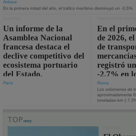
Ankara
En la primera mitad del año, el tráfico marítimo disminuyó un -0,5%.
PUERTOS
TRANSPORTE POR F
Un informe de la
En el prim
Asamblea Nacional
de 2026, e
francesa destaca el
de transpo
declive competitivo del
mercancía
ecosistema portuario
registró un
del Estado.
-2,7% en l
operativos
París
Roma
Los volúmenes de tr
aproximadamente 8.
toneladas-km (-7,3%
PUERTOS