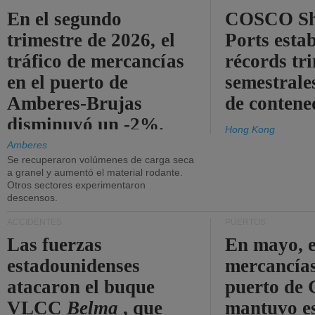
En el segundo
COSCO Sh
trimestre de 2026, el
Ports esta
tráfico de mercancías
récords tr
en el puerto de
semestrales
Amberes-Brujas
de contene
disminuyó un -2%.
Hong Kong
Amberes
Se recuperaron volúmenes de carga seca
a granel y aumentó el material rodante.
Otros sectores experimentaron
descensos.
ACCIDENTES
PUERTOS
Las fuerzas
En mayo, e
estadounidenses
mercancías
atacaron el buque
puerto de 
VLCC
Belma
, que
mantuvo es