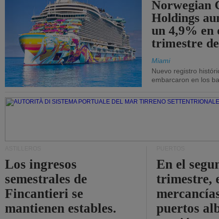
Norwegian C
Holdings a
un 4,9% en 
trimestre de
Miami
Nuevo registro histór
embarcaron en los bar
ASTILLEROS
PUERTOS
Los ingresos
En el segu
semestrales de
trimestre, 
Fincantieri se
mercancías
mantienen estables.
puertos al