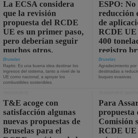
La ECSA considera
ESPO: No 
que la revisión
reducción 
propuesta del RCDE
de aplicaci
UE es un primer paso,
RCDE UE d
pero deberían seguir
400 tonela
muchos otros.
registro br
Bruselas
Bruselas
Raptis: Es una buena idea destinar los
Agradecimiento por
ingresos del sistema, tanto a nivel de la
destinadas a reducir
UE como nacional, a apoyar los
buques evasivas.
combustibles sostenibles.
TRANSPORTE
TRANSPORTE MARÍT
T&E acoge con
Para Assar
satisfacción algunas
propuesta 
nuevas propuestas de
Comisión s
Bruselas para el
RCDE UE e