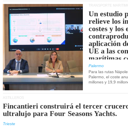
TRANSPORTE MARÍTIM
Un estudio 
relieve los 
costes y los 
contraprodu
aplicación 
UE a las co
marítimas co
de Sicilia.
Palermo
Para las rutas Nápol
Palermo, el coste anu
millones y 19,9 millo
ASTILLEROS
Fincantieri construirá el tercer crucer
ultralujo para Four Seasons Yachts.
Trieste