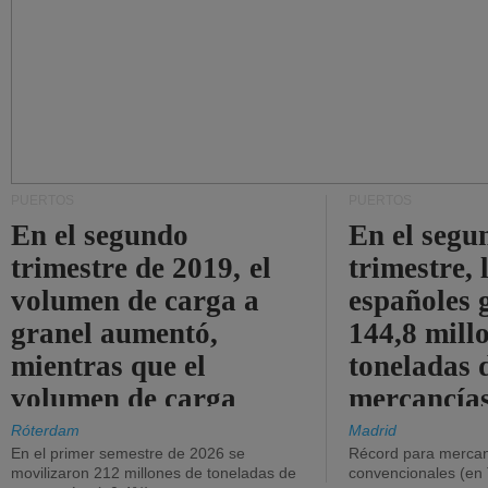
PUERTOS
PUERTOS
En el segundo
En el segu
trimestre de 2019, el
trimestre, 
volumen de carga a
españoles 
granel aumentó,
144,8 mill
mientras que el
toneladas 
volumen de carga
mercancías
general disminuyó.
Róterdam
Madrid
En el primer semestre de 2026 se
Récord para mercan
movilizaron 212 millones de toneladas de
convencionales (en