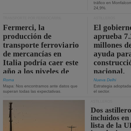
tráfico en Monfalco
24,9%.
TRANSPORTE POR FERROCARRIL
ASTILLEROS
Fermerci, la
El gobiern
producción de
aprueba 7
transporte ferroviario
millones d
de mercancías en
ayuda para
Italia podría caer este
construcci
año a los niveles de
nacional.
2015.
Roma
Nueva Delhi
Mapa: Nos encontramos ante datos que
Estrategia adoptada 
superan todas las expectativas.
el sector.
ASTILLEROS
Dos astillero
incluidos en
lista de la 