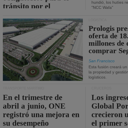
hundió, los hutíes re
tránsito por el
"NCC Wafa"
estrecho de Ormuz.
LOGÍSTICA
Prologis pr
oferta de 18
millones de 
comprar Se
San Francisco
Esta fusión creará u
la propiedad y gestió
logísticos.
TRANSPORTE MARÍTIMO
CRUCEROS
En el trimestre de
Los ingres
abril a junio, ONE
Global Por
registró una mejora en
crecieron 
su desempeño
el primer 