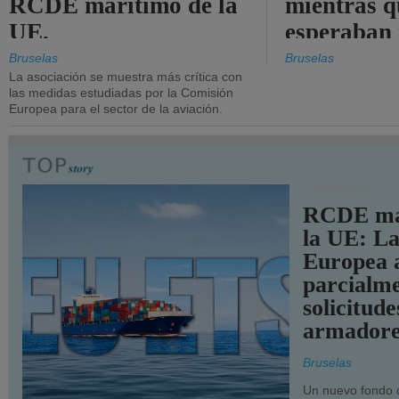
RCDE marítimo de la
mientras q
UE.
esperaban
más audac
Bruselas
Bruselas
La asociación se muestra más crítica con
las medidas estudiadas por la Comisión
Europea para el sector de la aviación.
TRANSPORTE
RCDE ma
la UE: L
Europea 
parcialme
solicitude
armadore
Bruselas
Un nuevo fondo 