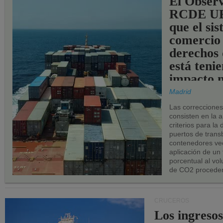
El Observ
RCDE UE
que el si
comercio
derechos 
está teni
impacto n
los puerto
Madrid
UE.
Las correccione
consisten en la a
criterios para la
puertos de trans
contenedores vec
aplicación de un
porcentual al vo
de CO2 proceden
CRUCEROS
Los ingresos