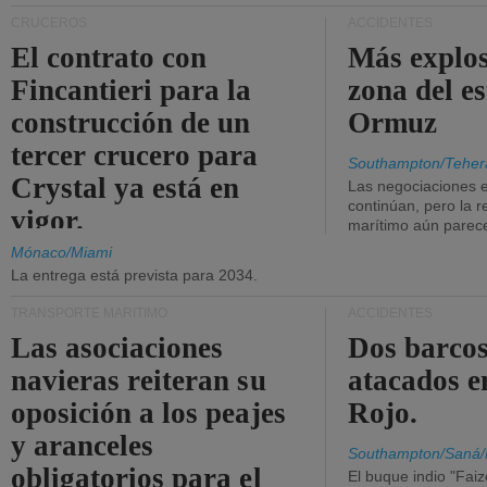
CRUCEROS
ACCIDENTES
El contrato con
Más explos
Fincantieri para la
zona del e
construcción de un
Ormuz
tercer crucero para
Southampton/Teher
Crystal ya está en
Las negociaciones 
continúan, pero la r
vigor.
marítimo aún parece
Mónaco/Miami
La entrega está prevista para 2034.
TRANSPORTE MARÍTIMO
ACCIDENTES
Las asociaciones
Dos barcos
navieras reiteran su
atacados e
oposición a los peajes
Rojo.
y aranceles
Southampton/Saná/
obligatorios para el
El buque indio "Fai