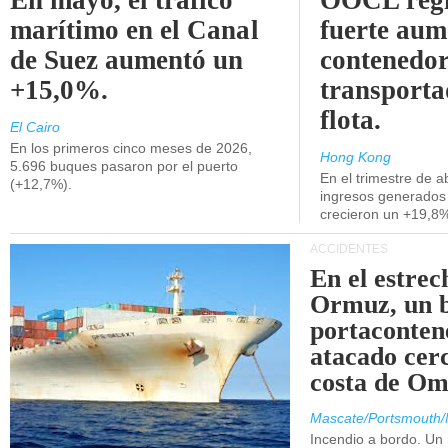
En mayo, el tráfico
OOCL regi
marítimo en el Canal
fuerte aum
de Suez aumentó un
contenedor
+15,0%.
transporta
flota.
El Cairo
En los primeros cinco meses de 2026,
Hong Kong
5.696 buques pasaron por el puerto
En el trimestre de abr
(+12,7%).
ingresos generados 
crecieron un +19,8
ACCIDENTES
En el estrec
Ormuz, un 
portaconten
atacado cerc
costa de Om
Mascate/Portsmouth/
Incendio a bordo. Un