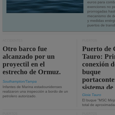
euros para combu
exenciones no p
prorrogadas has
mecanismo de de
y medidas enérgi
puertos de trans
ACCIDENTES
PUERTOS
Otro barco fue
Puerto de 
alcanzado por un
Tauro: Pr
proyectil en el
conexión d
estrecho de Ormuz.
buque
portaconte
Southampton/Tampa
sistema de
Infantes de Marina estadounidenses
realizaron una inspección a bordo de un
la red eléc
Gioia Tauro
petrolero autorizado.
El buque "MSC Mirja
total de aproximad
PUERTOS
PUERTOS