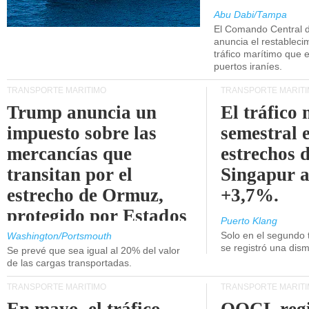
Abu Dabi/Tampa
El Comando Central 
anuncia el restableci
tráfico marítimo que e
puertos iraníes.
TRANSPORTE MARÍTIMO
TRANSPORTE MARÍT
Trump anuncia un
El tráfico
impuesto sobre las
semestral e
mercancías que
estrechos 
transitan por el
Singapur 
estrecho de Ormuz,
+3,7%.
protegido por Estados
Puerto Klang
Unidos.
Solo en el segundo 
Washington/Portsmouth
se registró una dism
Se prevé que sea igual al 20% del valor
de las cargas transportadas.
TRANSPORTE MARÍTIMO
TRANSPORTE MARÍT