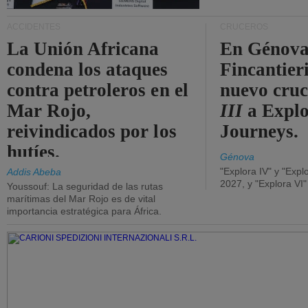
ACCIDENTES
CRUCEROS
La Unión Africana
En Génova
condena los ataques
Fincantieri
contra petroleros en el
nuevo cru
Mar Rojo,
III
a Expl
reivindicados por los
Journeys.
hutíes.
Génova
"Explora IV" y "Expl
Addis Abeba
2027, y "Explora VI
Youssouf: La seguridad de las rutas
marítimas del Mar Rojo es de vital
importancia estratégica para África.