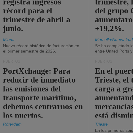
registra ingresos
trimestre, 
récord para el
del grup
trimestre de abril a
aumentaro
junio.
+19,2%.
Miami
Marsella/Nueva Yor
Nuevo récord histórico de facturación en
Se ha completado l
el primer semestre de 2026.
entre United Ports 
PUERTOS
PUERTOS
PortXchange: Para
En el puer
reducir de inmediato
Trieste, el 
las emisiones del
carga a gr
transporte marítimo,
aumentando
debemos centrarnos en
mercancías
los puertos.
está dismi
Róterdam
Trieste
En los primeros sei