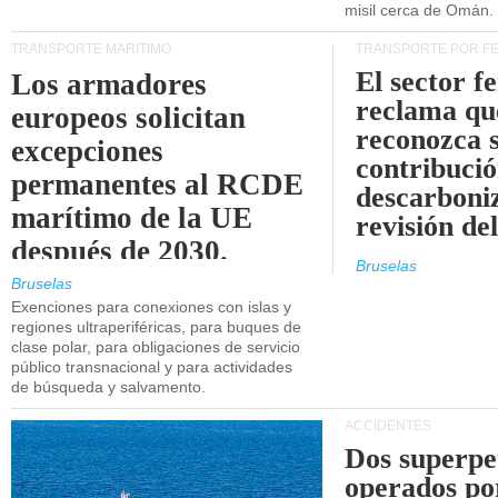
misil cerca de Omán.
TRANSPORTE MARÍTIMO
TRANSPORTE POR F
El sector f
Los armadores
reclama qu
europeos solicitan
reconozca 
excepciones
contribució
permanentes al RCDE
descarboniz
marítimo de la UE
revisión d
después de 2030.
Bruselas
Bruselas
Exenciones para conexiones con islas y
regiones ultraperiféricas, para buques de
clase polar, para obligaciones de servicio
público transnacional y para actividades
de búsqueda y salvamento.
ACCIDENTES
Dos superpe
operados po