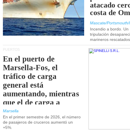
atacado cerc
costa de Om
Mascate/Portsmouth/
Incendio a bordo. Un
tripulación desaparec
marineros rescatados
PUERTOS
En el puerto de
Marsella-Fos, el
tráfico de carga
general está
aumentando, mientras
que el de carga a
granel está
Marsella
En el primer semestre de 2026, el número
disminuyendo.
de pasajeros de cruceros aumentó un
+5%.