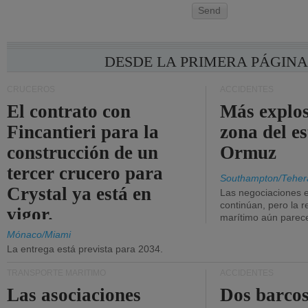
Send
DESDE LA PRIMERA PÁGIN
CRUCEROS
ACCIDENTES
El contrato con
Más explos
Fincantieri para la
zona del e
construcción de un
Ormuz
tercer crucero para
Southampton/Teher
Crystal ya está en
Las negociaciones 
continúan, pero la r
vigor.
marítimo aún parece
Mónaco/Miami
La entrega está prevista para 2034.
TRANSPORTE MARÍTIMO
ACCIDENTES
Las asociaciones
Dos barcos