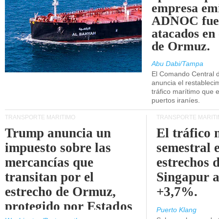
empresa emi
ADNOC fue
atacados en 
de Ormuz.
Abu Dabi/Tampa
El Comando Central 
anuncia el restableci
tráfico marítimo que e
puertos iraníes.
TRANSPORTE MARÍTIMO
TRANSPORTE MARÍT
Trump anuncia un
El tráfico
impuesto sobre las
semestral e
mercancías que
estrechos 
transitan por el
Singapur 
estrecho de Ormuz,
+3,7%.
protegido por Estados
Puerto Klang