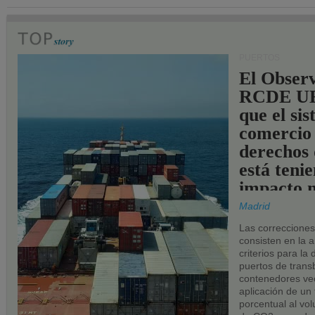
PUERTOS
El Observ
RCDE UE
que el si
comercio
derechos 
está teni
impacto n
los puerto
Madrid
UE.
Las correccione
consisten en la a
criterios para la
puertos de trans
contenedores vec
aplicación de un
porcentual al vo