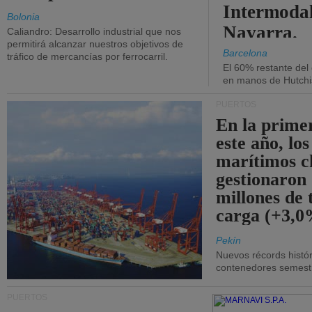
Intermodal
Bolonia
Navarra.
Caliandro: Desarrollo industrial que nos
permitirá alcanzar nuestros objetivos de
Barcelona
tráfico de mercancías por ferrocarril.
El 60% restante del
en manos de Hutchi
PUERTOS
En la prime
este año, lo
marítimos c
gestionaron
millones de 
carga (+3,0
Pekín
Nuevos récords histór
contenedores semestra
PUERTOS