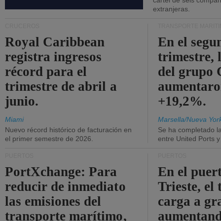
cártel de seis compañ
extranjeras.
CRUCEROS
TRANSPORTE MARÍT
Royal Caribbean
En el segu
registra ingresos
trimestre, 
récord para el
del grup
trimestre de abril a
aumentaro
junio.
+19,2%.
Miami
Marsella/Nueva Yor
Nuevo récord histórico de facturación en
Se ha completado l
el primer semestre de 2026.
entre United Ports 
PUERTOS
PUERTOS
PortXchange: Para
En el puer
reducir de inmediato
Trieste, el 
las emisiones del
carga a gr
transporte marítimo,
aumentando