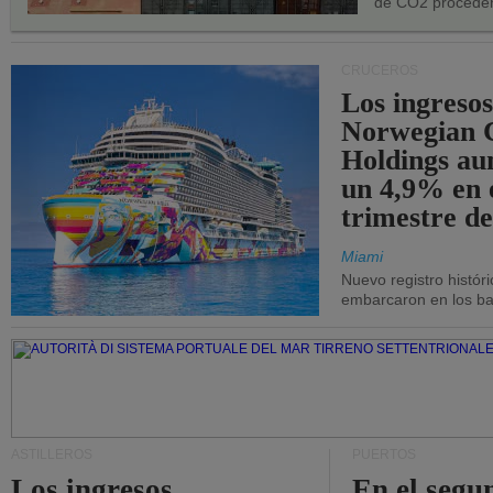
de CO2 proceden
CRUCEROS
Los ingresos
Norwegian C
Holdings a
un 4,9% en 
trimestre de
Miami
Nuevo registro histór
embarcaron en los bar
ASTILLEROS
PUERTOS
Los ingresos
En el segu