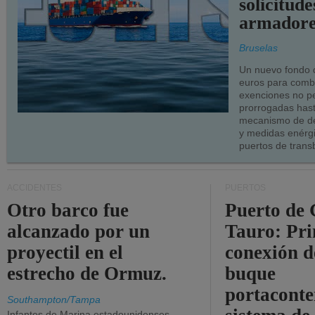
solicitude
armadore
Bruselas
Un nuevo fondo 
euros para combu
exenciones no p
prorrogadas has
mecanismo de de
y medidas enérgi
puertos de trans
ACCIDENTES
PUERTOS
Otro barco fue
Puerto de 
alcanzado por un
Tauro: Pr
proyectil en el
conexión d
estrecho de Ormuz.
buque
portaconte
Southampton/Tampa
Infantes de Marina estadounidenses