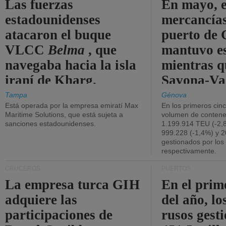
Las fuerzas
En mayo, e
estadounidenses
mercancías
atacaron el buque
puerto de 
VLCC
Belma
, que
mantuvo es
navegaba hacia la isla
mientras q
iraní de Kharg.
Savona-Va
disminuyó
Tampa
Génova
Está operada por la empresa emiratí Max
En los primeros cin
Maritime Solutions, que está sujeta a
volumen de contene
sanciones estadounidenses.
1.199.914 TEU (-2,8
999.228 (-1,4%) y 2
gestionados por los
respectivamente.
CRUCEROS
PUERTOS
La empresa turca GIH
En el prim
adquiere las
del año, lo
participaciones de
rusos gest