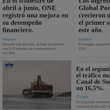
En el trimestre de
Los ingres
abril a junio, ONE
Global Por
registró una mejora en
crecieron 
su desempeño
el primer 
financiero.
este año.
Singapur
Estanbul
Durante ese período, la flota transportó
El margen operativ
casi 3,3 millones de contenedores
22%.
(+2,9%).
TRANSPORTE MARÍTIM
En el segund
el tráfico m
Canal de Su
un 16,5%.
El Cairo
En el primer semestre
crecimiento fue del +