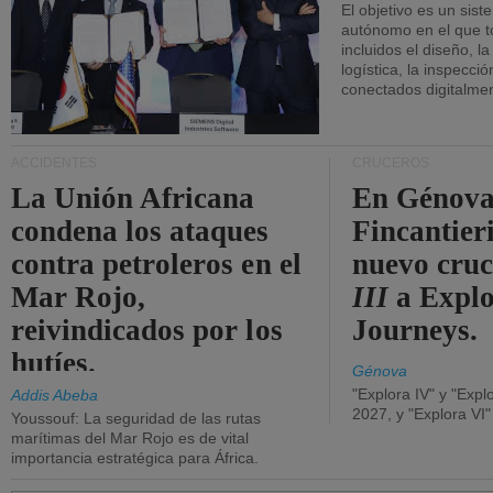
El objetivo es un sist
autónomo en el que t
incluidos el diseño, la
logística, la inspecci
conectados digitalme
ACCIDENTES
CRUCEROS
La Unión Africana
En Génova
condena los ataques
Fincantieri
contra petroleros en el
nuevo cru
Mar Rojo,
III
a Expl
reivindicados por los
Journeys.
hutíes.
Génova
"Explora IV" y "Expl
Addis Abeba
2027, y "Explora VI
Youssouf: La seguridad de las rutas
marítimas del Mar Rojo es de vital
importancia estratégica para África.