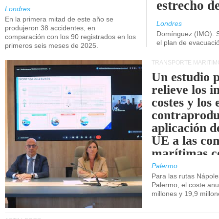
estrecho d
Londres
En la primera mitad de este año se
Londres
produjeron 38 accidentes, en
Domínguez (IMO): S
comparación con los 90 registrados en los
el plan de evacuac
primeros seis meses de 2025.
TRANSPORTE MARÍTIM
Un estudio 
relieve los 
costes y los 
contraprodu
aplicación 
UE a las co
marítimas co
de Sicilia.
Palermo
Para las rutas Nápol
Palermo, el coste anu
millones y 19,9 millo