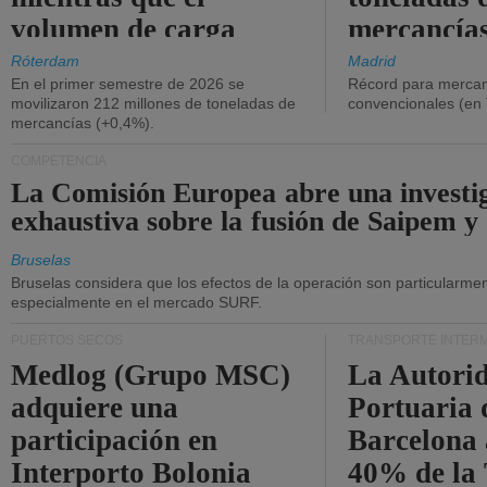
volumen de carga
mercancías
general disminuyó.
Róterdam
Madrid
En el primer semestre de 2026 se
Récord para mercan
movilizaron 212 millones de toneladas de
convencionales (en
mercancías (+0,4%).
COMPETENCIA
La Comisión Europea abre una investi
exhaustiva sobre la fusión de Saipem y
Bruselas
Bruselas considera que los efectos de la operación son particularment
especialmente en el mercado SURF.
PUERTOS SECOS
TRANSPORTE INTER
Medlog (Grupo MSC)
La Autori
adquiere una
Portuaria 
participación en
Barcelona 
Interporto Bolonia
40% de la