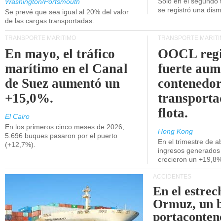
Unidos.
Solo en el segundo 
Washington/Portsmouth
se registró una dism
Se prevé que sea igual al 20% del valor
de las cargas transportadas.
TRANSPORTE MARÍTIMO
TRANSPORTE MARÍT
En mayo, el tráfico
OOCL regi
marítimo en el Canal
fuerte aum
de Suez aumentó un
contenedor
+15,0%.
transporta
flota.
El Cairo
En los primeros cinco meses de 2026,
Hong Kong
5.696 buques pasaron por el puerto
En el trimestre de abr
(+12,7%).
ingresos generados 
crecieron un +19,8
ACCIDENTES
En el estrec
Ormuz, un 
portaconten