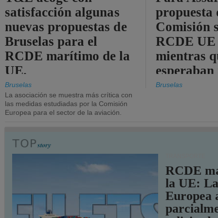
satisfacción algunas
propuesta 
nuevas propuestas de
Comisión s
Bruselas para el
RCDE UE e
RCDE marítimo de la
mientras q
UE.
esperaban
más audac
Bruselas
Bruselas
La asociación se muestra más crítica con
las medidas estudiadas por la Comisión
Europea para el sector de la aviación.
TRANSPORTE
RCDE ma
la UE: L
Europea 
parcialme