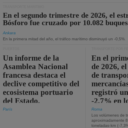
TRANSPORTE MARÍTIMO
En el segundo trimestre de 2026, el est
Bósforo fue cruzado por 10.082 buques
Ankara
En la primera mitad del año, el tráfico marítimo disminuyó un -0,5%.
PUERTOS
TRANSPORTE POR F
Un informe de la
En el prim
Asamblea Nacional
de 2026, e
francesa destaca el
de transpo
declive competitivo del
mercancía
ecosistema portuario
registró un
del Estado.
-2,7% en l
operativos
París
Roma
Los volúmenes de tr
aproximadamente 8.
toneladas-km (-7,3%