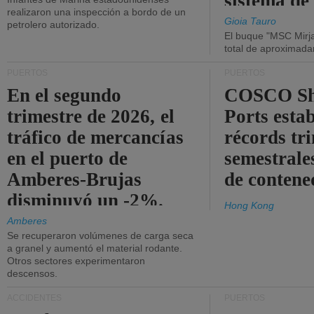
sistema de
realizaron una inspección a bordo de un
la red eléc
Gioia Tauro
petrolero autorizado.
El buque "MSC Mirja
total de aproximad
PUERTOS
PUERTOS
En el segundo
COSCO Sh
trimestre de 2026, el
Ports esta
tráfico de mercancías
récords tr
en el puerto de
semestrales
Amberes-Brujas
de contene
disminuyó un -2%.
Hong Kong
Amberes
Se recuperaron volúmenes de carga seca
a granel y aumentó el material rodante.
Otros sectores experimentaron
descensos.
ACCIDENTES
PUERTOS