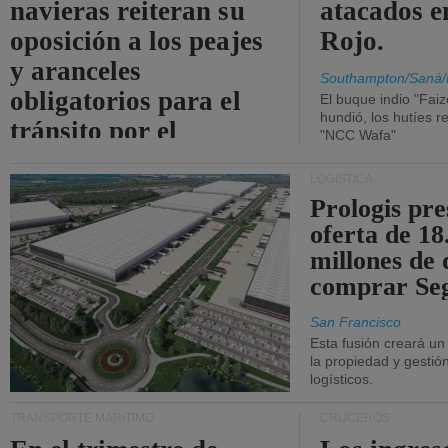
navieras reiteran su
atacados e
oposición a los peajes
Rojo.
y aranceles
Southampton/Saná/
obligatorios para el
El buque indio "Fai
hundió, los hutíes re
tránsito por el
"NCC Wafa"
estrecho de Ormuz.
LOGÍSTICA
Prologis pr
oferta de 18
millones de 
comprar Se
San Francisco
Esta fusión creará u
la propiedad y gestió
logísticos.
TRANSPORTE MARÍTIMO
CRUCEROS