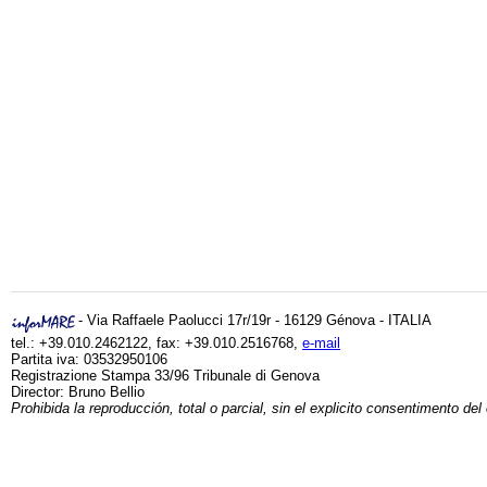
- Via Raffaele Paolucci 17r/19r - 16129 Génova - ITALIA
tel.: +39.010.2462122, fax: +39.010.2516768,
e-mail
Partita iva: 03532950106
Registrazione Stampa 33/96 Tribunale di Genova
Director: Bruno Bellio
Prohibida la reproducción, total o parcial, sin el explicito consentimento del 