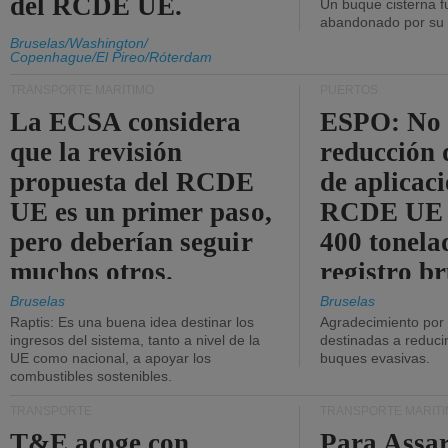
del RCDE UE.
Un buque cisterna f
abandonado por su t
Bruselas/Washington/
Copenhague/El Pireo/Róterdam
TRANSPORTE MARÍTIMO
PUERTOS
La ECSA considera
ESPO: No 
que la revisión
reducción 
propuesta del RCDE
de aplicaci
UE es un primer paso,
RCDE UE d
pero deberían seguir
400 tonela
muchos otros.
registro br
Bruselas
Bruselas
Raptis: Es una buena idea destinar los
Agradecimiento por
ingresos del sistema, tanto a nivel de la
destinadas a reducir
UE como nacional, a apoyar los
buques evasivas.
combustibles sostenibles.
TRANSPORTE
TRANSPORTE MARÍT
T&E acoge con
Para Assar