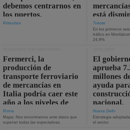
debemos centrarnos en
mercancías
los puertos.
está dismi
Róterdam
Trieste
En los primeros sei
tráfico en Monfalco
24,9%.
TRANSPORTE POR FERROCARRIL
ASTILLEROS
Fermerci, la
El gobiern
producción de
aprueba 7
transporte ferroviario
millones d
de mercancías en
ayuda para
Italia podría caer este
construcci
año a los niveles de
nacional.
2015.
Roma
Nueva Delhi
Mapa: Nos encontramos ante datos que
Estrategia adoptada 
superan todas las expectativas.
el sector.