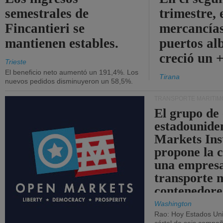
semestrales de
trimestre, 
Fincantieri se
mercancías
mantienen estables.
puertos al
creció un 
Trieste
El beneficio neto aumentó un 191,4%. Los
Tirana
nuevos pedidos disminuyeron un 58,5%.
TRANSPORTE MARÍTIM
El grupo de
estadounide
Markets Ins
propone la 
una empresa
transporte 
contenedore
Washington
Rao: Hoy Estados Un