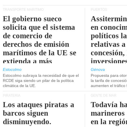
TRANSPORTE MARÍTIMO
PUERTOS
El gobierno sueco
Assitermin
solicita que el sistema
en conocim
de comercio de
políticos l
derechos de emisión
relativas a
marítimos de la UE se
concesión, 
extienda a más
inversiones
buques.
intermodal
Estocolmo
Génova
Estocolmo subraya la necesidad de que el
Propuesta para oto
RCDE siga siendo un pilar de la política
la tarifa de concesi
climática de la UE.
aumenten el tráfico f
PIRATERÍA
GENTE DE MAR
Los ataques piratas a
Todavía ha
barcos siguen
marineros
disminuyendo.
en la regió