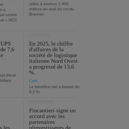
reliés à environ 1 400
es
mètres en aval du col du
s a
Brenner.
que contre
ique « NCC
LOGISTIQUE
d'UPS
En 2025, le chiffre
de 7,6
d'affaires de la
me
société de logistique
italienne Nord Ovest
a progressé de 13,6
%.
est élevé
dollars
Coin
Le bénéfice net a baissé de
8,3 %
ENTREPRISES
Fincantieri signe un
accord avec les
partenaires
s les
réinvestisseurs de