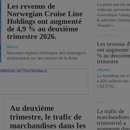
Les revenus de
Le porte-parole d
militants yéménite
Norwegian Cruise Line
revendiqué l'atta
Holdings ont augmenté
le pétrolier chim
Ghazal ».
de 4,9 % au deuxième
trimestre 2026.
LOGISTIQUE
Les revenus 
Miami
ont augmenté 
Nouveau registre historique des passagers
% au deuxiè
embarquant sur les navires de la flotte
trimestre
Atlanta
Le bénéfice net s'
à 604 millions de 
(-52,9 %).
PORTS
PORTS
Au deuxième
Le trafic de
trimestre, le trafic de
marchandises
trimestriel a
marchandises dans les
augmenté dan