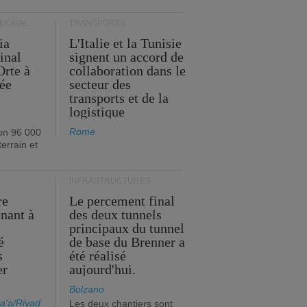
RMODAL
TRANSPORTS
ia
L'Italie et la Tunisie
inal
signent un accord de
Orte à
collaboration dans le
née
secteur des
transports et de la
logistique
Rome
on 96 000
errain et
INFRASTRUCTURES
re
Le percement final
enant à
des deux tunnels
principaux du tunnel
é
de base du Brenner a
s
été réalisé
er
aujourd'hui.
Bolzano
a'a/Riyad
Les deux chantiers sont