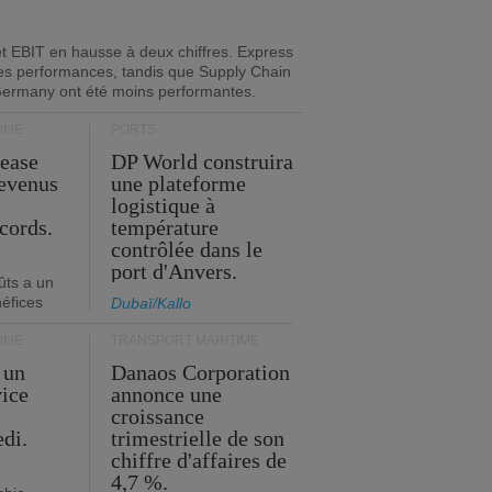
 et EBIT en hausse à deux chiffres. Express
es performances, tandis que Supply Chain
Germany ont été moins performantes.
IME
PORTS
Lease
DP World construira
revenus
une plateforme
t
logistique à
cords.
température
contrôlée dans le
port d'Anvers.
ûts a un
néfices
Dubaï/Kallo
IME
TRANSPORT MARITIME
 un
Danaos Corporation
vice
annonce une
s
croissance
edi.
trimestrielle de son
chiffre d'affaires de
4,7 %.