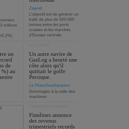
Zagreb
L’objectif est de générer un
trafic de plus de 500 000
premiers
tonnes entre les ports
3 millions
croates et les marchés
d’Europe centrale.
+0,2%).
ACCIDENTS
tre un
Un autre navire de
record
GasLog a heurté une
ns de
côte alors qu'il
2 %) au
quittait le golfe
mestre
Persique.
Le Pirée/Southampton
Dommages à la salle des
machines
TRANSPORT MARITIME
Finnlines annonce
des revenus
trimestriels records