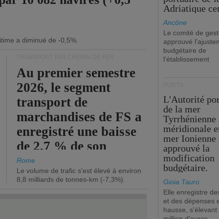
Adriatique cen
Ancône
Le comité de gest
itime a diminué de -0,5%.
approuvé l'ajuste
budgétaire de
TRANSPORT PAR CHEMIN DE FER
l'établissement
Au premier semestre
2026, le segment
PORTS
L'Autorité po
transport de
de la mer
marchandises de FS a
Tyrrhénienne
méridionale et
enregistré une baisse
mer Ionienne 
de 2,7 % de son
approuvé la
modification
chiffre d'affaires
Rome
budgétaire.
Le volume de trafic s'est élevé à environ
opérationnel.
8,8 milliards de tonnes-km (-7,3%).
Gioia Tauro
Elle enregistre de
et des dépenses 
hausse, s'élevant
million d'euros.