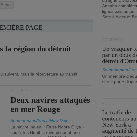
La ligne Civitavec
Send
Annaba compléter
lignes existantes r
Sète à Alger et Bé
REMIÈRE PAGE
ACCIDENTS
s la région du détroit
Un vraquier t
par un obus d
détroit d'Orm
Southampton/Lon
ursuivent, mais la réouverture au transit
Un membre d'équ
serait porté dispa
ACCIDENTS
Deux navires attaqués
PORTS
en mer Rouge
Le trafic de
conteneurs au
Southampton/San'a/New Delhi
New York a
Le navire indien « Faize Noore Oliya »
augmenté de 
coulé, les Houthis revendiquent une
au deuxième