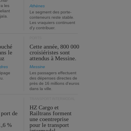
chia-
a les
Athènes
eliant
Le segment des porte-
jaïa.
conteneurs reste stable.
Les vraquiers continuent
d'y contribuer.
PORTS
ouché
Cette année, 800 000
ans le
croisiéristes sont
uz
attendus à Messine.
dres
Messine
ipage
Les passagers effectuent
ru.
des dépenses directes de
près de 16 millions d'euros
dans la ville.
TRANSPORT INTERMODAL
HZ Cargo et
 port de
Railtrans forment
une coentreprise
1,6 %
pour le transport
intermodal