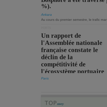
%).
Ankara
Au cours du premier semestre, le trafic mar
PORTS
Un rapport de
l'Assemblée nationale
française constate le
déclin de la
compétitivité de
l'écosystème portuaire
de l'État.
Paris