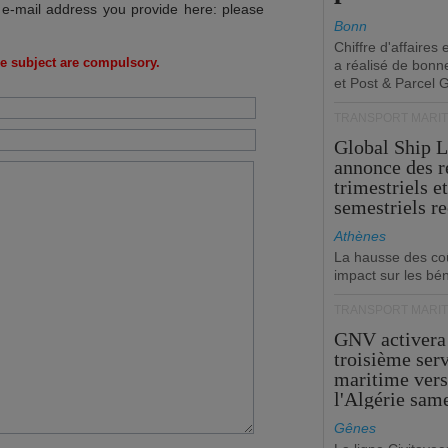
 e-mail address you provide here: please
Bonn
Chiffre d'affaires
e subject are compulsory.
a réalisé de bonn
et Post & Parcel 
TRANSPORT MARIT
Global Ship 
annonce des 
trimestriels e
semestriels re
Athènes
La hausse des co
impact sur les bé
TRANSPORT MARIT
GNV activera
troisième ser
maritime ver
l'Algérie sam
Gênes