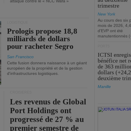
attaque contre le « NCC Wafa »
trimestre
New York
Au cours des six 
LOGISTIQUE
mois de 2026, 4,4
Prologis propose 18,8
d'EVP ont été
manutentionnés (
milliards de dollars
pour racheter Segro
PORTS
ICTSI enregis
San Francisco
bénéfice net 
Cette fusion donnera naissance à un géant
de 363 millio
européen de la propriété et de la gestion
dollars (+24,
d'infrastructures logistiques.
deuxième tri
Manille
CROISIÈRES
Les revenus de Global
Port Holdings ont
progressé de 27 % au
premier semestre de