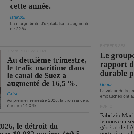
cette année.
Istanbul
La marge brute d'exploitation a augmenté
de 22 %.
ENTREPRISES
TRANSPORT MARITIME
Le groupe
Au deuxième trimestre,
rapport 
le trafic maritime dans
durable 
le canal de Suez a
augmenté de 16,5 %.
Gênes
La valeur de la p
Caire
embauches ont a
Au premier semestre 2026, la croissance a
été de +14,0 %.
PORTS
Fabrizio Maril
le nouveau se
26, le détroit du
général de l'A
par 10 082 navires (+0,5
portuaire de 