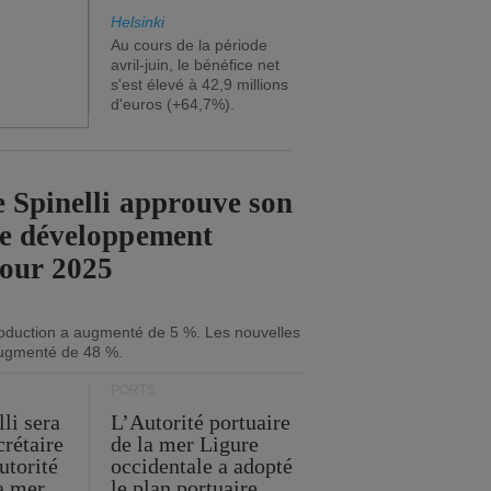
Helsinki
Au cours de la période
avril-juin, le bénéfice net
s'est élevé à 42,9 millions
d'euros (+64,7%).
 Spinelli approuve son
de développement
pour 2025
roduction a augmenté de 5 %. Les nouvelles
ugmenté de 48 %.
PORTS
li sera
L’Autorité portuaire
crétaire
de la mer Ligure
utorité
occidentale a adopté
la mer
le plan portuaire