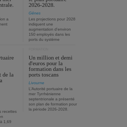
trale.
2026-2028.
Gênes
ion a
Les projections pour 2028
ment
indiquent une
augmentation d'environ
150 employés dans les
ports du système
FORMATION
rtuaire
Un million et demi
d'euros pour la
formation dans les
 de la
ports toscans
a
Livourne
L’Autorité portuaire de la
mer Tyrrhénienne
septentrionale a présenté
son plan de formation pour
la période 2026-2028.
s recettes
en
 à 1,69