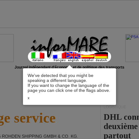
Journal indépendant d'économie et de politique des transports
We've detected that you might be
speaking a different language.
If you want to change the language of the
page you can click one of the flags above.
x
LOGISTIQUE
e service
DHL conna
deuxième 
partout
 ROHDEN SHIPPING GMBH & CO. KG
.