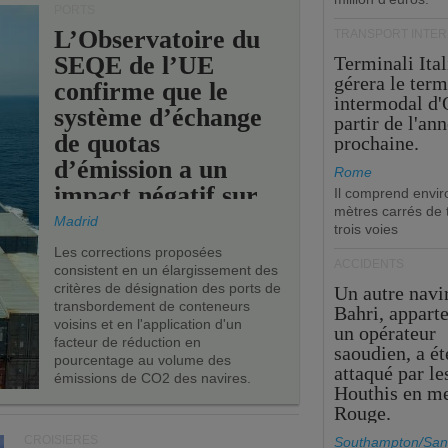
PORTS
L’Observatoire du
TRANSPORT INTE
SEQE de l’UE
Terminali Ital
gérera le term
confirme que le
intermodal d'
système d’échange
partir de l'an
de quotas
prochaine.
d’émission a un
Rome
impact négatif sur
Il comprend envir
mètres carrés de t
les ports de l’UE.
Madrid
trois voies
Les corrections proposées
ACCIDENTS
consistent en un élargissement des
critères de désignation des ports de
Un autre navi
transbordement de conteneurs
Bahri, appart
voisins et en l'application d'un
un opérateur
facteur de réduction en
saoudien, a ét
pourcentage au volume des
attaqué par le
émissions de CO2 des navires.
Houthis en m
Rouge.
CROISIÈRES
Southampton/San