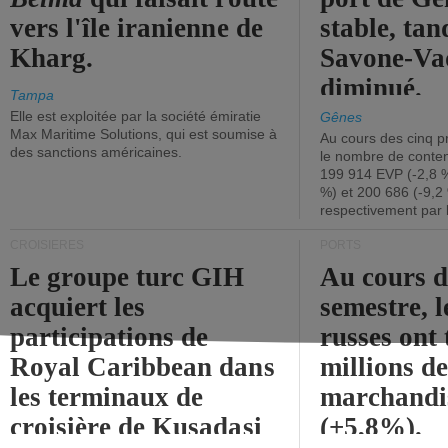
vers l'île iranienne de
stable, tan
Kharg.
Savone-Vad
diminué.
Tampa
Elle est exploitée par la société émiratie
Gênes
Max Maritime Solutions, qui est soumise à
Au cours des cinq p
des sanctions américaines.
le nombre de conten
199 914 EVP (-2,8 %
%) et 200 686 (-9,2 
respectivement par 
CROISIÈRES
PORTS
Le groupe turc GIH
Au cours 
acquiert les
semestre, l
participations de
russes ont 
Royal Caribbean dans
millions d
les terminaux de
marchandi
croisière de Kusadasi
(+5,8%).