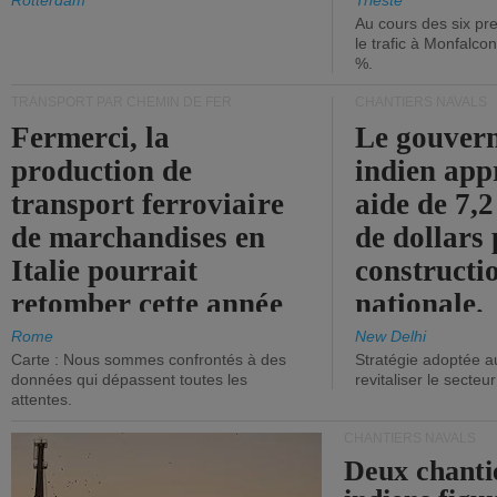
les ports.
diminue.
Rotterdam
Trieste
Au cours des six pr
le trafic à Monfalco
%.
TRANSPORT PAR CHEMIN DE FER
CHANTIERS NAVALS
Fermerci, la
Le gouver
production de
indien app
transport ferroviaire
aide de 7,2
de marchandises en
de dollars 
Italie pourrait
constructi
retomber cette année
nationale.
aux niveaux de 2015.
Rome
New Delhi
Carte : Nous sommes confrontés à des
Stratégie adoptée a
données qui dépassent toutes les
revitaliser le secteur
attentes.
CHANTIERS NAVALS
Deux chanti