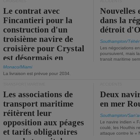
CROISIÈRES
ACCIDENTS
Le contrat avec
Nouvelles 
Fincantieri pour la
dans la ré
construction d'un
détroit d'
troisième navire de
Southampton/Téhér
croisière pour Crystal
Les négociations en
poursuivent, mais l
est désormais en
transit maritime sem
vigueur.
Monaco/Miami
La livraison est prévue pour 2034.
TRANSPORT MARITIME
ACCIDENTS
Les associations de
Deux navir
transport maritime
en mer Ro
réitèrent leur
Southampton/San'a
opposition aux péages
Le navire indien « F
coulé, les Houthis 
et tarifs obligatoires
attaque contre le «