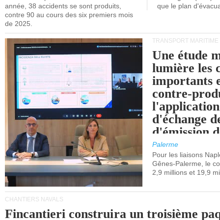
année, 38 accidents se sont produits,
que le plan d'évacua
contre 90 au cours des six premiers mois
de 2025.
TRANSPORT MARITIME
Une étude m
lumière les 
importants e
contre-produ
l'applicatio
d'échange d
d'émission d
(SEQE-UE) a
Palerme
maritimes av
Pour les liaisons Nap
Gênes-Palerme, le coû
occidentale.
2,9 millions et 19,9 mi
CHANTIERS NAVALS
Fincantieri construira un troisième pa