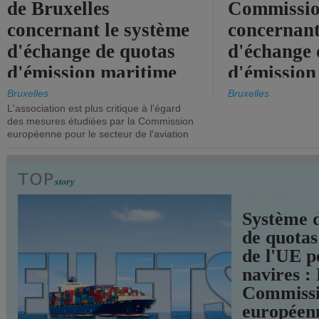
de Bruxelles
Commissi
concernant le système
concernant
d'échange de quotas
d'échange 
d'émission maritime
d'émission
de l'UE.
timide, alo
Bruxelles
Bruxelles
L'association est plus critique à l'égard
mesures pl
des mesures étudiées par la Commission
courageuse
européenne pour le secteur de l'aviation
attendues.
TRANSPORTS
Système 
de quotas
de l'UE p
navires :
Commiss
européen