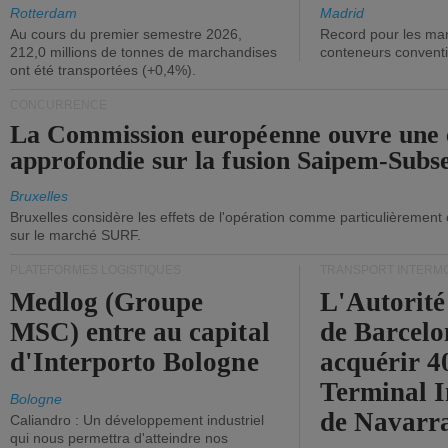
ont diminué.
(+2,9%).
Rotterdam
Madrid
Au cours du premier semestre 2026,
Record pour les ma
212,0 millions de tonnes de marchandises
conteneurs convent
ont été transportées (+0,4%).
CONCURRENCE
La Commission européenne ouvre une 
approfondie sur la fusion Saipem-Subs
Bruxelles
Bruxelles considère les effets de l'opération comme particulièrement
sur le marché SURF.
PLATEFORMES LOGISTIQUES
TRANSPORT INTERM
Medlog (Groupe
L'Autorité
MSC) entre au capital
de Barcelo
d'Interporto Bologne
acquérir 
Terminal 
Bologne
de Navarr
Caliandro : Un développement industriel
qui nous permettra d'atteindre nos