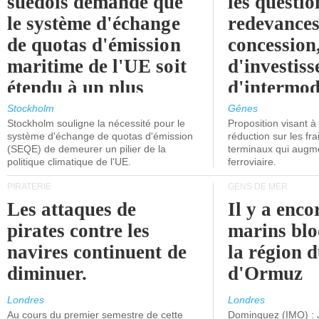
suédois demande que
les questio
le système d'échange
redevances
de quotas d'émission
concession
maritime de l'UE soit
d'investiss
étendu à un plus
d'intermod
grand nombre de
l'attention
Stockholm
Gênes
Stockholm souligne la nécessité pour le
Proposition visant 
navires.
politiciens.
système d'échange de quotas d'émission
réduction sur les fr
(SEQE) de demeurer un pilier de la
terminaux qui augmen
politique climatique de l'UE.
ferroviaire.
PIRATERIE
GENS DE MER
Les attaques de
Il y a enco
pirates contre les
marins blo
navires continuent de
la région d
diminuer.
d'Ormuz
Londres
Londres
Au cours du premier semestre de cette
Dominguez (IMO) : 