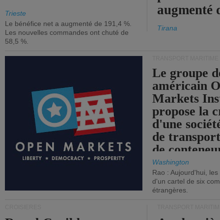
augmenté 
Trieste
Le bénéfice net a augmenté de 191,4 %.
Tirana
Les nouvelles commandes ont chuté de
58,5 %.
TRANSPORT MARITIME
Le groupe d
américain 
Markets Ins
propose la c
d'une sociét
de transpor
de conteneu
Washington
Rao : Aujourd'hui, le
d'un cartel de six co
étrangères.
CROISIÈRES
TRANSPORT MARITIM