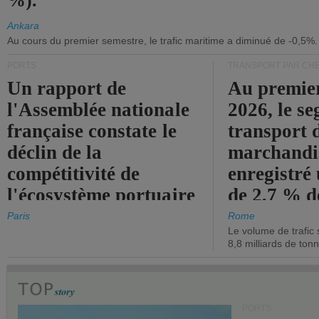
%).
Ankara
Au cours du premier semestre, le trafic maritime a diminué de -0,5%.
PORTS
TRANSPORT PAR CHE
Un rapport de
Au premie
l'Assemblée nationale
2026, le s
française constate le
transport 
déclin de la
marchandis
compétitivité de
enregistré
l'écosystème portuaire
de 2,7 % d
de l'État.
chiffre d'a
Paris
Rome
Le volume de trafic 
opérationn
8,8 milliards de ton
PORTS