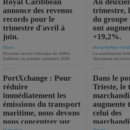
Royal Caribbean
Au deuxiè
annonce des revenus
trimestre, 
records pour le
du group
trimestre d'avril à
ont augme
juin.
+19,2%.
Miami
Marseille/New York/
Nouveau record historique de chiffre
La coentreprise Uni
d'affaires au premier semestre 2026
Stonepeak est term
PORTS
PORTS
PortXchange : Pour
Dans le po
réduire
Trieste, le 
immédiatement les
marchandis
émissions du transport
augmente t
maritime, nous devons
celui des
nous concentrer sur
marchandis