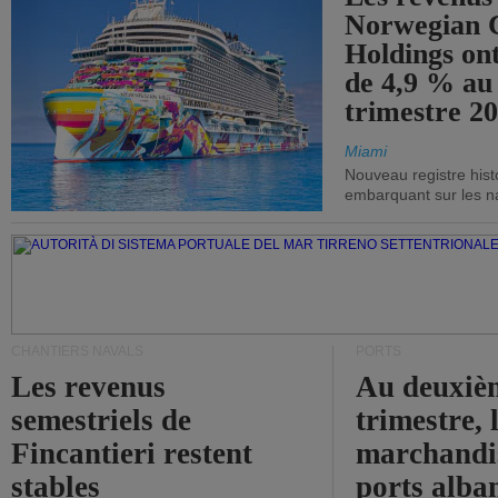
Norwegian C
Holdings on
de 4,9 % au
trimestre 20
Miami
Nouveau registre his
embarquant sur les nav
CHANTIERS NAVALS
PORTS
Les revenus
Au deuxiè
semestriels de
trimestre, 
Fincantieri restent
marchandis
stables
ports alba