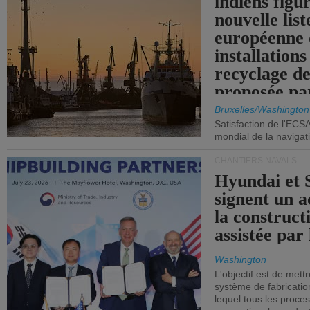
indiens figu
nouvelle list
européenne 
installations
recyclage de
proposée pa
Commission
Bruxelles/Washington
Satisfaction de l'ECS
mondial de la navigat
CHANTIERS NAVALS
Hyundai et 
signent un 
la construct
assistée par 
Washington
L'objectif est de mett
système de fabricati
lequel tous les proces