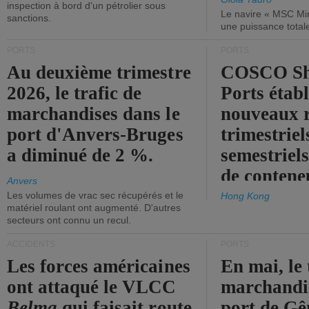
inspection à bord d'un pétrolier sous
Le navire « MSC Mir
sanctions.
une puissance total
PORTS
PORTS
Au deuxième trimestre
COSCO Sh
2026, le trafic de
Ports établ
marchandises dans le
nouveaux 
port d'Anvers-Bruges
trimestriel
a diminué de 2 %.
semestriels
de contene
Anvers
Les volumes de vrac sec récupérés et le
Hong Kong
matériel roulant ont augmenté. D'autres
secteurs ont connu un recul.
ACCIDENTS
PORTS
Les forces américaines
En mai, le 
ont attaqué le VLCC
marchandis
Belma
qui faisait route
port de Gên