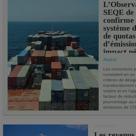
L’Observ
SEQE de 
confirme 
système 
de quotas
d’émissio
impact né
les ports 
Madrid
Les corrections 
consistent en un
critères de désig
transbordement 
voisins et en l'ap
facteur de réduc
pourcentage au 
émissions de CO
CROISIÈRES
Les revenus