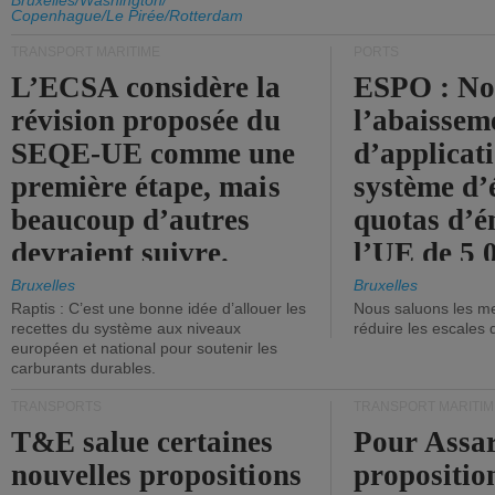
d'émission de l'UE.
Bruxelles/Washington/
Copenhague/Le Pirée/Rotterdam
TRANSPORT MARITIME
PORTS
L’ECSA considère la
ESPO : No
révision proposée du
l’abaissem
SEQE-UE comme une
d’applicat
première étape, mais
système d’
beaucoup d’autres
quotas d’é
devraient suivre.
l’UE de 5 
tonneaux d
Bruxelles
Bruxelles
Raptis : C’est une bonne idée d’allouer les
Nous saluons les me
brute.
recettes du système aux niveaux
réduire les escales 
européen et national pour soutenir les
carburants durables.
TRANSPORTS
TRANSPORT MARITIM
T&E salue certaines
Pour Assar
nouvelles propositions
propositio