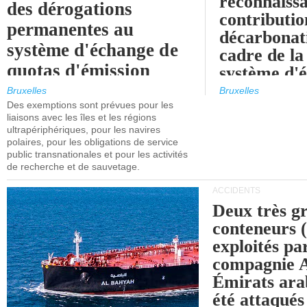
reconnaissa
des dérogations
contributio
permanentes au
décarbonat
système d'échange de
cadre de la
quotas d'émission
système d'
maritimes de l'UE
quotas d'ém
Bruxelles
Bruxelles
l'UE (SEQ
Des exemptions sont prévues pour les
après 2030.
liaisons avec les îles et les régions
ultrapériphériques, pour les navires
polaires, pour les obligations de service
public transnationales et pour les activités
de recherche et de sauvetage.
ACCIDENTS
Deux très g
conteneurs
exploités pa
compagnie
Émirats ara
été attaqués