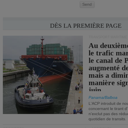
Send
DÈS LA PREMIÈRE PAGE
TRANSPORT MARITIME
Au deuxième
le trafic ma
le canal de
augmenté de
mais a dimi
manière sign
juin.
Panama/Balboa
L'ACP introduit de nou
concernant le tirant d
n'exclut pas des réd
quotidien de transits.