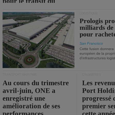
pour le transit du
détroit d'Ormuz.
LOGISTIQUE
Prologis pro
milliards de
pour rachet
San Francisco
Cette fusion donnera
européen de la propri
d'infrastructures logis
TRANSPORT MARITIME
CROISIÈRES
Au cours du trimestre
Les revenu
avril-juin, ONE a
Port Holdi
enregistré une
progressé 
amélioration de ses
premier se
performances
cette année