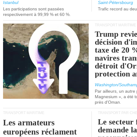
et de Lisbonne.
Istanbul
Saint-Pétersbourg
Les participations sont passées
Trafic record au de
respectivement à 99,99 % et 60 %.
TRANSPORT MARITIME
Trump revie
décision d'
taxe de 20 %
navires tran
détroit d'O
protection 
Washington/Southam
Par ailleurs, un autre p
Magnesium », a été t
près d'Oman.
TRANSPORT MARITIME
TRANSPORT PAR CHE
Le secteur 
Les armateurs
demande l
européens réclament