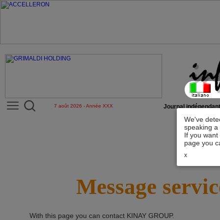
7 août 2026 - Année XXX
Journal indépendant
We've detec
speaking a 
If you want
page you ca
x
Message servic
With this page you can contact
KINAY GROUP
.