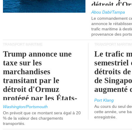
détroit d'O
Abou Dabi/Tampa
Le commandement cen
annonce le rétabliss
trafic maritime à dest
provenance des ports 
TRANSPORT MARITIME
TRANSPORT MARITIM
Trump annonce une
Le trafic 
taxe sur les
semestriel 
marchandises
détroits d
transitant par le
de Singapo
détroit d'Ormuz
augmenté 
protégé par les États-
Port Klang
Unis.
Au cours du seul de
Washington/Portsmouth
cette année, une ba
On prévoit que ce montant sera égal à 20
enregistrée.
% de la valeur des chargements
transportés.