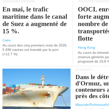
TRANSPORT MARITIME
TRANSPORT MARITIM
En mai, le trafic
OOCL enre
maritime dans le canal
forte augm
de Suez a augmenté de
nombre de
15 %.
transporté
flotte
Caire
Au cours des cinq premiers mois de 2026,
Hong Kong
5 696 navires ont transité par le port
Au cours du trimestre
(+12,7 %).
revenus générés par 
progressé de 19,8 
ACCIDENTS
Dans le détr
d'Ormuz, un
conteneurs a
près des cô
Mascate/Portsmouth