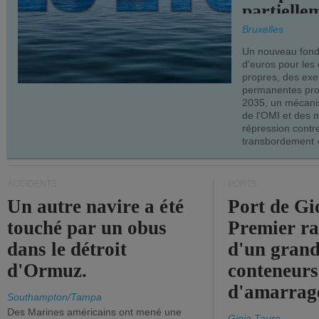
partielle
demandes
Bruxelles
armateur
Un nouveau fonds
d'euros pour les
propres, des ex
permanentes pro
2035, un mécani
de l'OMI et des 
répression contre
transbordement «
ACCIDENTS
PORTS
Un autre navire a été
Port de Gi
touché par un obus
Premier r
dans le détroit
d'un grand
d'Ormuz.
conteneurs
d'amarrage
Southampton/Tampa
Des Marines américains ont mené une
Gioia Tauro