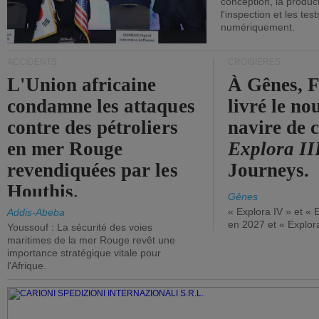
conception, la producti
l'inspection et les tes
numériquement.
ACCIDENTS
CROISIÈRES
L'Union africaine
À Gênes, F
condamne les attaques
livré le n
contre des pétroliers
navire de c
en mer Rouge
Explora II
revendiquées par les
Journeys.
Houthis.
Gênes
« Explora IV » et « 
Addis-Abeba
en 2027 et « Explor
Youssouf : La sécurité des voies
maritimes de la mer Rouge revêt une
importance stratégique vitale pour
l'Afrique.