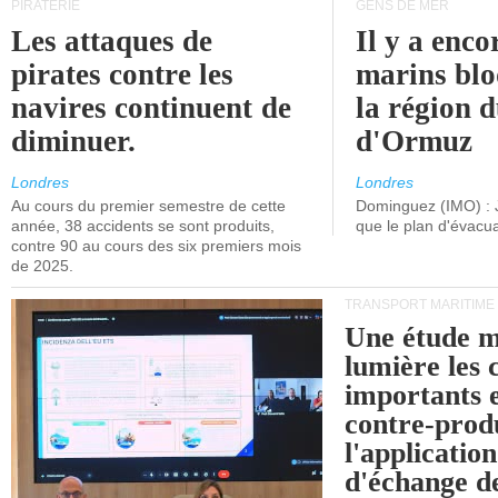
PIRATERIE
GENS DE MER
Les attaques de
Il y a enco
pirates contre les
marins blo
navires continuent de
la région d
diminuer.
d'Ormuz
Londres
Londres
Au cours du premier semestre de cette
Dominguez (IMO) : 
année, 38 accidents se sont produits,
que le plan d'évacua
contre 90 au cours des six premiers mois
de 2025.
TRANSPORT MARITIME
Une étude m
lumière les 
importants e
contre-produ
l'applicatio
d'échange d