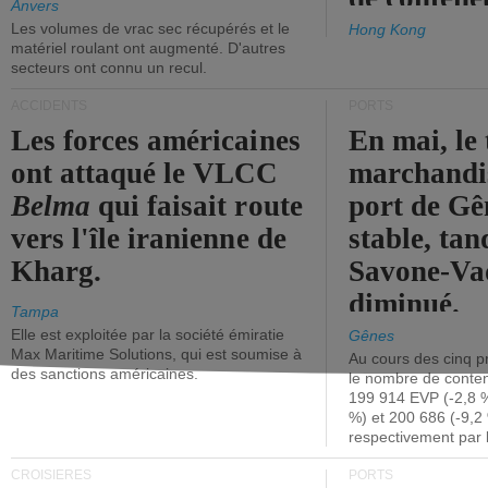
Anvers
Les volumes de vrac sec récupérés et le
Hong Kong
matériel roulant ont augmenté. D'autres
secteurs ont connu un recul.
ACCIDENTS
PORTS
Les forces américaines
En mai, le 
ont attaqué le VLCC
marchandis
Belma
qui faisait route
port de Gên
vers l'île iranienne de
stable, tan
Kharg.
Savone-Vad
diminué.
Tampa
Elle est exploitée par la société émiratie
Gênes
Max Maritime Solutions, qui est soumise à
Au cours des cinq p
des sanctions américaines.
le nombre de conten
199 914 EVP (-2,8 %
%) et 200 686 (-9,2 
respectivement par 
CROISIÈRES
PORTS