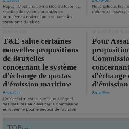
tonneaux d
Bruxelles
Bruxelles
Raptis : C’est une bonne idée d’allouer les
Nous saluons les me
brute.
recettes du système aux niveaux
réduire les escales 
européen et national pour soutenir les
carburants durables.
TRANSPORTS
TRANSPORT MARITIM
T&E salue certaines
Pour Assar
nouvelles propositions
propositio
de Bruxelles
Commissi
concernant le système
concernant
d'échange de quotas
d'échange 
d'émission maritime
d'émission
de l'UE.
timide, alo
Bruxelles
Bruxelles
L'association est plus critique à l'égard
mesures pl
des mesures étudiées par la Commission
courageuse
européenne pour le secteur de l'aviation
attendues.