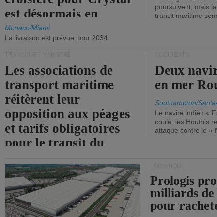
poursuivent, mais l
est désormais en
transit maritime sem
vigueur.
Monaco/Miami
La livraison est prévue pour 2034.
TRANSPORT MARITIME
ACCIDENTS
Les associations de
Deux navir
transport maritime
en mer Ro
réitèrent leur
Southampton/San'a
opposition aux péages
Le navire indien « F
coulé, les Houthis 
et tarifs obligatoires
attaque contre le «
pour le transit du
détroit d'Ormuz.
LOGISTIQUE
Prologis pro
milliards de
pour rachet