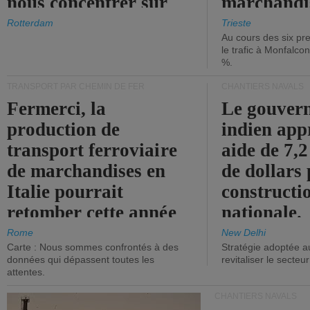
nous concentrer sur
marchandis
les ports.
diminue.
Rotterdam
Trieste
Au cours des six pr
le trafic à Monfalco
%.
TRANSPORT PAR CHEMIN DE FER
CHANTIERS NAVALS
Fermerci, la
Le gouver
production de
indien app
transport ferroviaire
aide de 7,2
de marchandises en
de dollars 
Italie pourrait
constructi
retomber cette année
nationale.
aux niveaux de 2015.
Rome
New Delhi
Carte : Nous sommes confrontés à des
Stratégie adoptée a
données qui dépassent toutes les
revitaliser le secteur
attentes.
CHANTIERS NAVALS