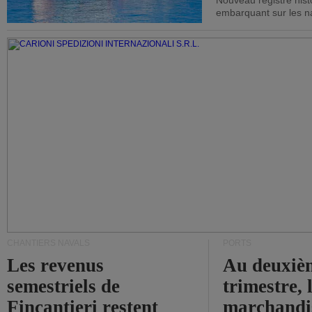
Nouveau registre his
embarquant sur les nav
CHANTIERS NAVALS
PORTS
Les revenus
Au deuxiè
semestriels de
trimestre, 
Fincantieri restent
marchandis