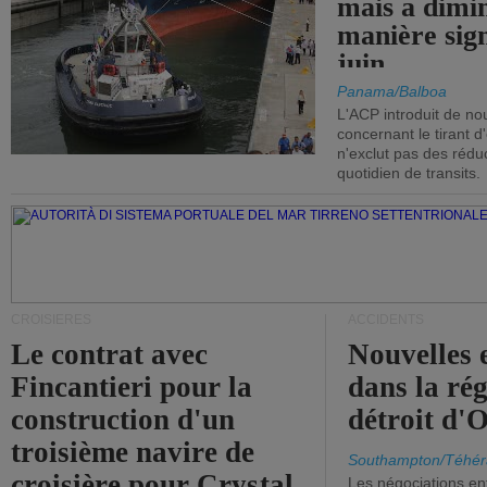
mais a dimi
manière sign
juin.
Panama/Balboa
L'ACP introduit de nou
concernant le tirant d
n'exclut pas des réd
quotidien de transits.
CROISIÈRES
ACCIDENTS
Le contrat avec
Nouvelles 
Fincantieri pour la
dans la ré
construction d'un
détroit d'
troisième navire de
Southampton/Téhér
croisière pour Crystal
Les négociations en