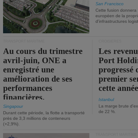
San Francisco
Cette fusion donnera
européen de la propri
d'infrastructures logis
TRANSPORT MARITIME
CROISIÈRES
Au cours du trimestre
Les revenu
avril-juin, ONE a
Port Holdi
enregistré une
progressé 
amélioration de ses
premier se
performances
cette année
financières.
Istanbul
La marge brute d'ex
Singapour
de 22 %.
Durant cette période, la flotte a transporté
près de 3,3 millions de conteneurs
(+2,9%).
TRANSPORT MARITIME