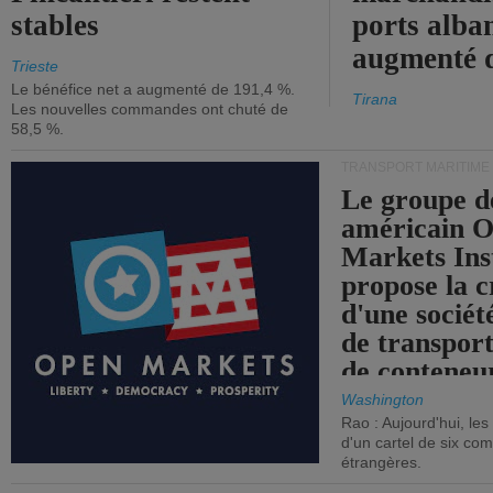
stables
ports alba
augmenté 
Trieste
Le bénéfice net a augmenté de 191,4 %.
Tirana
Les nouvelles commandes ont chuté de
58,5 %.
TRANSPORT MARITIME
Le groupe d
américain 
Markets Ins
propose la c
d'une sociét
de transpor
de conteneu
Washington
Rao : Aujourd'hui, le
d'un cartel de six co
étrangères.