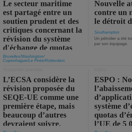
Le secteur maritime
Nouvelle a
est partagé entre un
contre un 
soutien prudent et des
le détroit
critiques concernant la
Southampton
révision du système
Un pétrolier a été 
par son équipage.
d'échange de quotas
d'émission de l'UE.
Bruxelles/Washington/
Copenhague/Le Pirée/Rotterdam
TRANSPORT MARITIME
PORTS
L’ECSA considère la
ESPO : No
révision proposée du
l’abaissem
SEQE-UE comme une
d’applicat
première étape, mais
système d’
beaucoup d’autres
quotas d’é
devraient suivre.
l’UE de 5 