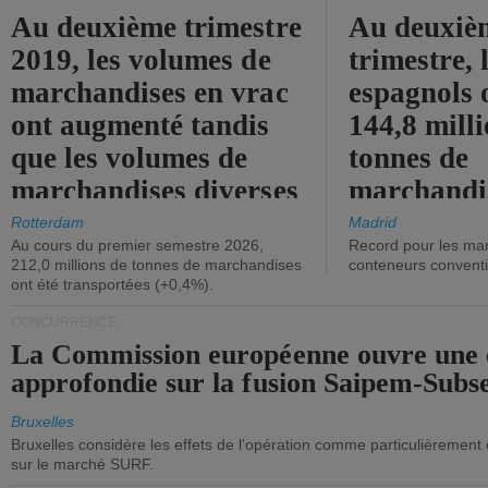
Au deuxième trimestre
Au deuxiè
2019, les volumes de
trimestre, 
marchandises en vrac
espagnols o
ont augmenté tandis
144,8 mill
que les volumes de
tonnes de
marchandises diverses
marchandi
ont diminué.
(+2,9%).
Rotterdam
Madrid
Au cours du premier semestre 2026,
Record pour les ma
212,0 millions de tonnes de marchandises
conteneurs convent
ont été transportées (+0,4%).
CONCURRENCE
La Commission européenne ouvre une 
approfondie sur la fusion Saipem-Subs
Bruxelles
Bruxelles considère les effets de l'opération comme particulièrement
sur le marché SURF.