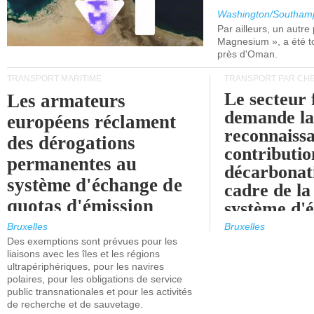
Washington/Southam
Par ailleurs, un autre p
Magnesium », a été t
près d'Oman.
TRANSPORT MARITIME
TRANSPORT PAR CHE
Le secteur 
Les armateurs
demande l
européens réclament
reconnaissa
des dérogations
contributio
permanentes au
décarbonat
système d'échange de
cadre de la
quotas d'émission
système d'
maritimes de l'UE
quotas d'ém
Bruxelles
Bruxelles
l'UE (SEQ
Des exemptions sont prévues pour les
après 2030.
liaisons avec les îles et les régions
ultrapériphériques, pour les navires
polaires, pour les obligations de service
public transnationales et pour les activités
de recherche et de sauvetage.