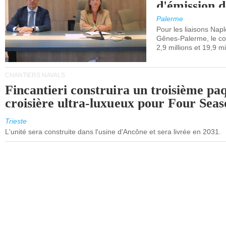
d'émission d
(SEQE-UE) a
Palerme
maritimes av
Pour les liaisons Nap
Gênes-Palerme, le coû
occidentale.
2,9 millions et 19,9 mi
CHANTIERS NAVALS
Fincantieri construira un troisième pa
croisière ultra-luxueux pour Four Seas
Trieste
L'unité sera construite dans l'usine d'Ancône et sera livrée en 2031.