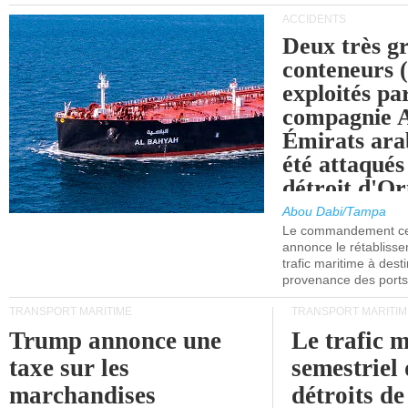
ACCIDENTS
Deux très g
conteneurs
exploités pa
compagnie
Émirats ara
été attaqués
détroit d'O
Abou Dabi/Tampa
Le commandement cen
annonce le rétabliss
trafic maritime à dest
provenance des ports 
TRANSPORT MARITIME
TRANSPORT MARITIM
Trump annonce une
Le trafic 
taxe sur les
semestriel 
marchandises
détroits d