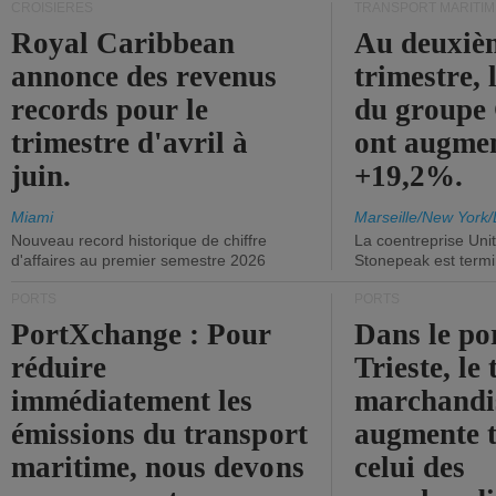
CROISIÈRES
TRANSPORT MARITIM
Royal Caribbean
Au deuxiè
annonce des revenus
trimestre, 
records pour le
du group
trimestre d'avril à
ont augme
juin.
+19,2%.
Miami
Marseille/New York/
Nouveau record historique de chiffre
La coentreprise Uni
d'affaires au premier semestre 2026
Stonepeak est term
PORTS
PORTS
PortXchange : Pour
Dans le po
réduire
Trieste, le 
immédiatement les
marchandis
émissions du transport
augmente t
maritime, nous devons
celui des