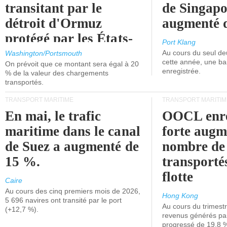
transitant par le
de Singapo
détroit d'Ormuz
augmenté 
protégé par les États-
Port Klang
Unis.
Au cours du seul de
Washington/Portsmouth
cette année, une ba
On prévoit que ce montant sera égal à 20
enregistrée.
% de la valeur des chargements
transportés.
TRANSPORT MARITIME
TRANSPORT MARITIM
En mai, le trafic
OOCL enre
maritime dans le canal
forte augm
de Suez a augmenté de
nombre de
15 %.
transporté
flotte
Caire
Au cours des cinq premiers mois de 2026,
Hong Kong
5 696 navires ont transité par le port
Au cours du trimestre
(+12,7 %).
revenus générés par 
progressé de 19,8 