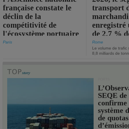
française constate le
transport 
déclin de la
marchandis
compétitivité de
enregistré
l'écosystème portuaire
de 2,7 % d
de l'État.
chiffre d'a
Paris
Rome
Le volume de trafic 
opérationn
8,8 milliards de ton
PORTS
L’Observ
SEQE de 
confirme 
système 
de quotas
d’émissio