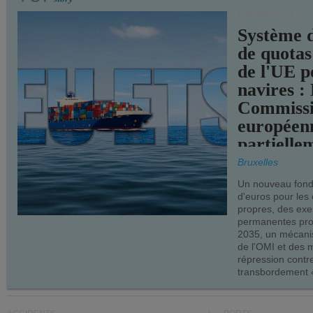
TRANSPORTS
Système 
de quotas
de l'UE p
navires :
Commiss
européen
partielle
demandes
Bruxelles
armateur
Un nouveau fonds
d'euros pour les
propres, des ex
permanentes pro
2035, un mécani
de l'OMI et des 
répression contre
transbordement «