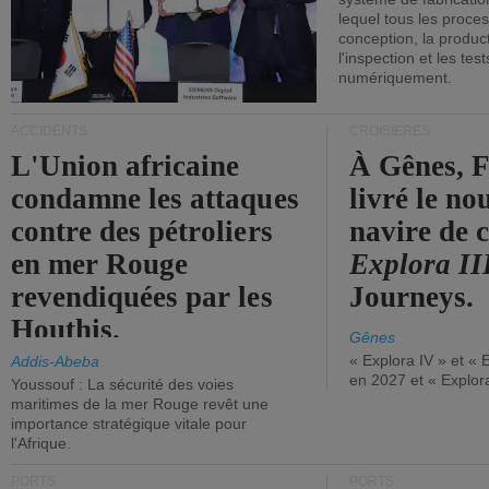
lequel tous les proces
conception, la producti
l'inspection et les tes
numériquement.
ACCIDENTS
CROISIÈRES
L'Union africaine
À Gênes, F
condamne les attaques
livré le n
contre des pétroliers
navire de c
en mer Rouge
Explora II
revendiquées par les
Journeys.
Houthis.
Gênes
« Explora IV » et « 
Addis-Abeba
en 2027 et « Explor
Youssouf : La sécurité des voies
maritimes de la mer Rouge revêt une
importance stratégique vitale pour
l'Afrique.
PORTS
PORTS