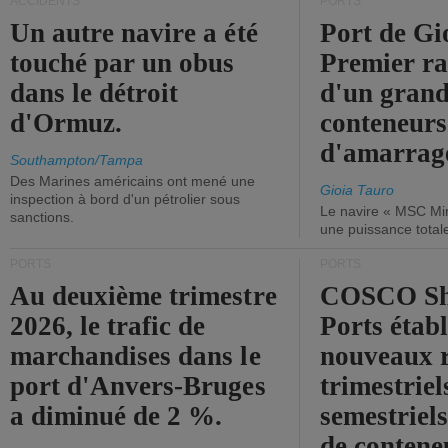
ACCIDENTS
PORTS
Un autre navire a été
Port de Gi
touché par un obus
Premier r
dans le détroit
d'un grand
d'Ormuz.
conteneurs
d'amarrage
Southampton/Tampa
Des Marines américains ont mené une
Gioia Tauro
inspection à bord d'un pétrolier sous
Le navire « MSC Mir
sanctions.
une puissance total
PORTS
PORTS
Au deuxième trimestre
COSCO Sh
2026, le trafic de
Ports établ
marchandises dans le
nouveaux 
port d'Anvers-Bruges
trimestriel
a diminué de 2 %.
semestriels
de contene