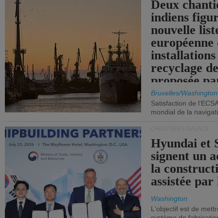
Deux chanti
indiens figu
nouvelle list
européenne 
installations
recyclage de
proposée pa
Commission
Bruxelles/Washington
Satisfaction de l'ECS
mondial de la navigat
CHANTIERS NAVALS
Hyundai et 
signent un 
la construct
assistée par 
Washington
L'objectif est de mett
système de fabricati