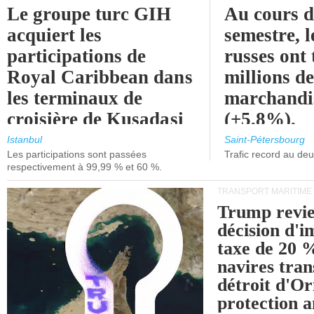
Le groupe turc GIH
Au cours 
acquiert les
semestre, l
participations de
russes ont 
Royal Caribbean dans
millions d
les terminaux de
marchandi
croisière de Kusadasi
(+5,8%).
et de Lisbonne.
Istanbul
Saint-Pétersbourg
Les participations sont passées
Trafic record au de
respectivement à 99,99 % et 60 %.
TRANSPORT MARITIME
Trump revie
décision d'
taxe de 20 %
navires tran
détroit d'O
protection 