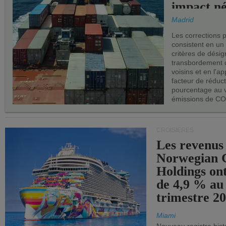
impact né
les ports 
Madrid
Les corrections 
consistent en un
critères de désig
transbordement 
voisins et en l'ap
facteur de réduc
pourcentage au 
émissions de CO
CROISIÈRES
Les revenus
Norwegian C
Holdings on
de 4,9 % au
trimestre 20
Miami