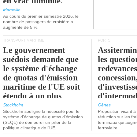
en vrac diminue.
Marseille
Au cours du premier semestre 2026, le
nombre de passagers de croisière a
augmenté de 5 %.
TRANSPORT MARITIME
PORTS
Le gouvernement
Assitermin
suédois demande que
les questio
le système d'échange
redevances
de quotas d'émission
concession
maritime de l'UE soit
d'investiss
étendu à un plus
d'intermod
grand nombre de
l'attention
Stockholm
Gênes
Stockholm souligne la nécessité pour le
Proposition visant 
navires.
politiciens.
système d'échange de quotas d'émission
réduction sur les fr
(SEQE) de demeurer un pilier de la
terminaux qui augmen
politique climatique de l'UE.
ferroviaire.