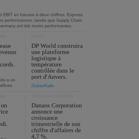
 et EBIT en hausse à deux chiffres. Express
es performances, tandis que Supply Chain
Germany ont été moins performantes.
IME
PORTS
Lease
DP World construira
revenus
une plateforme
t
logistique à
cords.
température
contrôlée dans le
port d'Anvers.
ûts a un
néfices
Dubaï/Kallo
IME
TRANSPORT MARITIME
 un
Danaos Corporation
vice
annonce une
s
croissance
edi.
trimestrielle de son
chiffre d'affaires de
4,7 %.