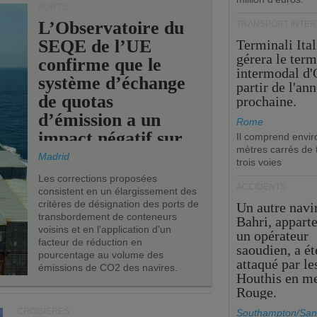
PORTS
L’Observatoire du
TRANSPORT INTE
SEQE de l’UE
Terminali Ital
gérera le term
confirme que le
intermodal d'
système d’échange
partir de l'an
de quotas
prochaine.
d’émission a un
Rome
impact négatif sur
Il comprend envir
mètres carrés de t
les ports de l’UE.
Madrid
trois voies
Les corrections proposées
ACCIDENTS
consistent en un élargissement des
critères de désignation des ports de
Un autre navi
transbordement de conteneurs
Bahri, appart
voisins et en l'application d'un
un opérateur
facteur de réduction en
saoudien, a ét
pourcentage au volume des
attaqué par le
émissions de CO2 des navires.
Houthis en m
Rouge.
CROISIÈRES
Southampton/San