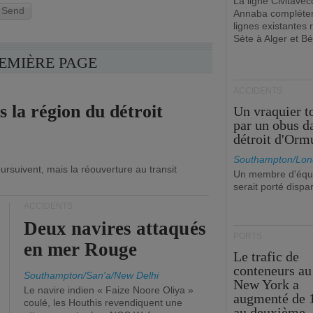
La ligne Civitavec
Send
Annaba compléter
lignes existantes r
Sète à Alger et Bé
REMIÈRE PAGE
ACCIDENTS
s la région du détroit
Un vraquier t
par un obus d
détroit d'Orm
Southampton/Lon
ursuivent, mais la réouverture au transit
Un membre d'équ
serait porté dispa
ACCIDENTS
Deux navires attaqués
PORTS
en mer Rouge
Le trafic de
conteneurs au
Southampton/San'a/New Delhi
New York a
Le navire indien « Faize Noore Oliya »
augmenté de 
coulé, les Houthis revendiquent une
au deuxième