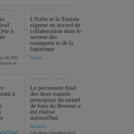
RMODAL
TRANSPORTS
ia
L'Italie et la Tunisie
inal
signent un accord de
Orte à
collaboration dans le
née
secteur des
transports et de la
logistique
Rome
on 96 000
errain et
INFRASTRUCTURES
re
Le percement final
enant à
des deux tunnels
principaux du tunnel
é
de base du Brenner a
s
été réalisé
er
aujourd'hui.
Bolzano
a'a/Riyad
Les deux chantiers sont