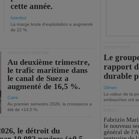
cette année.
Istanbul
La marge brute d'exploitation a augmenté
de 22 %.
ENTREPRISES
TRANSPORT MARITIME
Le groupe
Au deuxième trimestre,
rapport 
le trafic maritime dans
durable 
le canal de Suez a
augmenté de 16,5 %.
Gênes
La valeur de la p
Caire
embauches ont a
Au premier semestre 2026, la croissance a
été de +14,0 %.
PORTS
Fabrizio Maril
le nouveau se
26, le détroit du
général de l'A
par 10 082 navires (+0,5
portuaire de 