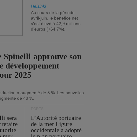
Helsinki
Au cours de la période
avril-juin, le bénéfice net
s'est élevé à 42,9 millions
d'euros (+64,7%).
 Spinelli approuve son
de développement
pour 2025
roduction a augmenté de 5 %. Les nouvelles
ugmenté de 48 %.
PORTS
li sera
L’Autorité portuaire
crétaire
de la mer Ligure
utorité
occidentale a adopté
la mer
le plan portuaire