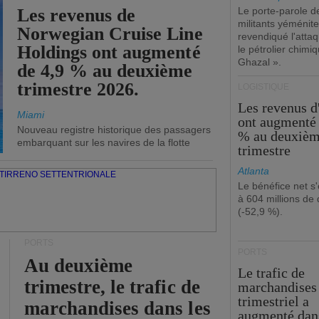
Les revenus de
Le porte-parole d
militants yéménite
Norwegian Cruise Line
revendiqué l'atta
Holdings ont augmenté
le pétrolier chim
Ghazal ».
de 4,9 % au deuxième
trimestre 2026.
LOGISTIQUE
Les revenus 
Miami
ont augmenté 
Nouveau registre historique des passagers
% au deuxiè
embarquant sur les navires de la flotte
trimestre
Atlanta
Le bénéfice net s'
à 604 millions de 
(-52,9 %).
PORTS
PORTS
Au deuxième
Le trafic de
trimestre, le trafic de
marchandises
trimestriel a
marchandises dans les
augmenté dan