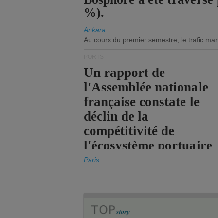
%).
Ankara
Au cours du premier semestre, le trafic mar
PORTS
Un rapport de
l'Assemblée nationale
française constate le
déclin de la
compétitivité de
l'écosystème portuaire
de l'État.
Paris