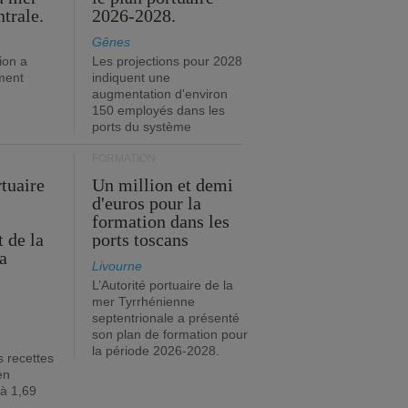
trale.
2026-2028.
Gênes
ion a
Les projections pour 2028
ment
indiquent une
augmentation d'environ
150 employés dans les
ports du système
FORMATION
rtuaire
Un million et demi
d'euros pour la
formation dans les
 de la
ports toscans
a
Livourne
L’Autorité portuaire de la
mer Tyrrhénienne
septentrionale a présenté
son plan de formation pour
la période 2026-2028.
s recettes
en
 à 1,69