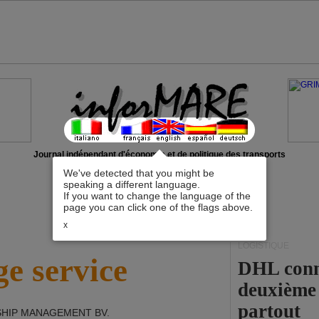
Journal indépendant d'économie et de politique des transports
We've detected that you might be
speaking a different language.
If you want to change the language of the
page you can click one of the flags above.
x
LOGISTIQUE
e service
DHL conna
deuxième 
partout
SHIP MANAGEMENT BV
.