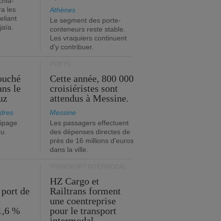
chia-
a les
Athènes
eliant
Le segment des porte-
jaïa.
conteneurs reste stable.
Les vraquiers continuent
d'y contribuer.
PORTS
ouché
Cette année, 800 000
ans le
croisiéristes sont
uz
attendus à Messine.
dres
Messine
ipage
Les passagers effectuent
ru.
des dépenses directes de
près de 16 millions d'euros
dans la ville.
TRANSPORT INTERMODAL
HZ Cargo et
 port de
Railtrans forment
une coentreprise
1,6 %
pour le transport
intermodal