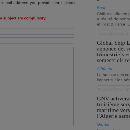
 e-mail address you provide here: please
Bonn
Chiffre d'affaires
e subject are compulsory.
a réalisé de bonn
et Post & Parcel 
TRANSPORT MARIT
Global Ship 
annonce des 
trimestriels e
semestriels re
Athènes
La hausse des co
impact sur les bé
TRANSPORT MARIT
GNV activera
troisième ser
maritime ver
l'Algérie sam
Gênes