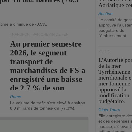
Adriatique cen
Ancône
Le comité de gest
itime a diminué de -0,5%.
approuvé l'ajuste
budgétaire de
TRANSPORT PAR CHEMIN DE FER
l'établissement
Au premier semestre
2026, le segment
PORTS
L'Autorité po
transport de
de la mer
marchandises de FS a
Tyrrhénienne
méridionale et
enregistré une baisse
mer Ionienne 
de 2,7 % de son
approuvé la
modification
chiffre d'affaires
Rome
budgétaire.
Le volume de trafic s'est élevé à environ
opérationnel.
8,8 milliards de tonnes-km (-7,3%).
Gioia Tauro
Elle enregistre de
et des dépenses 
hausse, s'élevant
million d'euros.