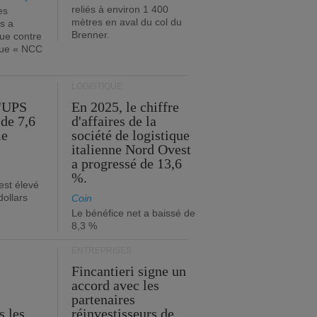
reliés à environ 1 400
es
mètres en aval du col du
s a
Brenner.
que contre
ique « NCC
LOGISTIQUE
d'UPS
En 2025, le chiffre
de 7,6
d'affaires de la
me
société de logistique
italienne Nord Ovest
a progressé de 13,6
%.
est élevé
dollars
Coin
Le bénéfice net a baissé de
8,3 %
ENTREPRISES
Fincantieri signe un
accord avec les
partenaires
s les
réinvestisseurs de