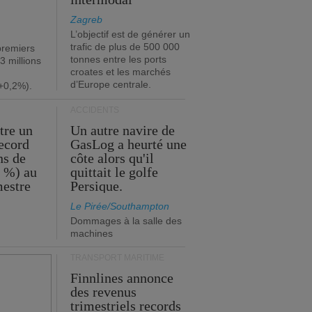
Zagreb
L’objectif est de générer un
trafic de plus de 500 000
premiers
tonnes entre les ports
3 millions
croates et les marchés
d’Europe centrale.
+0,2%).
ACCIDENTS
tre un
Un autre navire de
record
GasLog a heurté une
ns de
côte alors qu'il
2 %) au
quittait le golfe
mestre
Persique.
Le Pirée/Southampton
Dommages à la salle des
machines
TRANSPORT MARITIME
Finnlines annonce
des revenus
trimestriels records