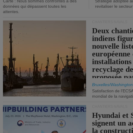
Carte : Nous sommes confrontés à des
Stratégie adoptée a
données qui dépassent toutes les
revitaliser le secteur
attentes.
CHANTIERS NAVALS
Deux chanti
indiens figu
nouvelle list
européenne 
installations
recyclage de
proposée pa
Commission
Bruxelles/Washington
Satisfaction de l'ECS
mondial de la navigat
CHANTIERS NAVALS
Hyundai et 
signent un 
la construct