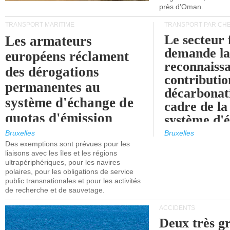
près d'Oman.
TRANSPORT MARITIME
TRANSPORT PAR CHE
Le secteur 
Les armateurs
demande l
européens réclament
reconnaissa
des dérogations
contributio
permanentes au
décarbonat
système d'échange de
cadre de la
quotas d'émission
système d'
maritimes de l'UE
quotas d'ém
Bruxelles
Bruxelles
l'UE (SEQ
Des exemptions sont prévues pour les
après 2030.
liaisons avec les îles et les régions
ultrapériphériques, pour les navires
polaires, pour les obligations de service
public transnationales et pour les activités
de recherche et de sauvetage.
ACCIDENTS
Deux très g