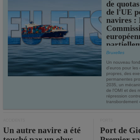
de quotas
de l'UE p
navires :
Commiss
européen
partielle
demandes
Bruxelles
armateur
Un nouveau fonds
d'euros pour les
propres, des ex
permanentes pro
2035, un mécani
de l'OMI et des 
répression contre
transbordement «
ACCIDENTS
PORTS
Un autre navire a été
Port de Gi
touché par un obus
Premier r