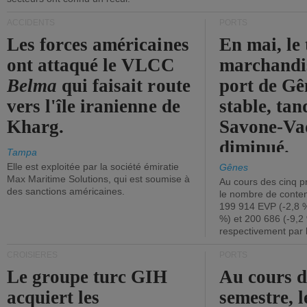
ACCIDENTS
PORTS
Les forces américaines
En mai, le 
ont attaqué le VLCC
marchandis
Belma
qui faisait route
port de Gên
vers l'île iranienne de
stable, tan
Kharg.
Savone-Vad
diminué.
Tampa
Elle est exploitée par la société émiratie
Gênes
Max Maritime Solutions, qui est soumise à
Au cours des cinq p
des sanctions américaines.
le nombre de conten
199 914 EVP (-2,8 %
%) et 200 686 (-9,2 
respectivement par 
CROISIÈRES
PORTS
Le groupe turc GIH
Au cours 
acquiert les
semestre, l