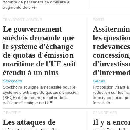
nombre de passagers de croisière a
augmenté de 5 %.
TRANSPORT MARITIME
PORTS
Le gouvernement
Assitermin
suédois demande que
les questio
le système d'échange
redevances
de quotas d'émission
concession
maritime de l'UE soit
d'investiss
étendu à un plus
d'intermod
grand nombre de
l'attention
Stockholm
Gênes
Stockholm souligne la nécessité pour le
Proposition visant 
navires.
politiciens.
système d'échange de quotas d'émission
réduction sur les fr
(SEQE) de demeurer un pilier de la
terminaux qui augmen
politique climatique de l'UE.
ferroviaire.
PIRATERIE
GENS DE MER
Les attaques de
Il y a enco