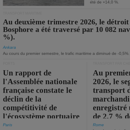
été de +14,0 %.
TRANSPORT MARITIME
Au deuxième trimestre 2026, le détroit
Bosphore a été traversé par 10 082 nav
%).
Ankara
Au cours du premier semestre, le trafic maritime a diminué de -0,5%.
PORTS
TRANSPORT PAR CHE
Un rapport de
Au premie
l'Assemblée nationale
2026, le s
française constate le
transport 
déclin de la
marchandis
compétitivité de
enregistré
l'écosystème portuaire
de 2,7 % d
de l'État.
chiffre d'a
Paris
Rome