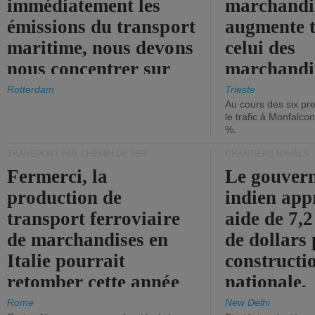
immédiatement les
marchandis
émissions du transport
augmente t
maritime, nous devons
celui des
nous concentrer sur
marchandis
les ports.
diminue.
Rotterdam
Trieste
Au cours des six pr
le trafic à Monfalco
%.
TRANSPORT PAR CHEMIN DE FER
CHANTIERS NAVALS
Fermerci, la
Le gouver
production de
indien app
transport ferroviaire
aide de 7,2
de marchandises en
de dollars 
Italie pourrait
constructi
retomber cette année
nationale.
aux niveaux de 2015.
Rome
New Delhi