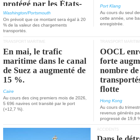
protégé par les États-
Port Klang
Unis.
Au cours du seul de
Washington/Portsmouth
cette année, une ba
On prévoit que ce montant sera égal à 20
enregistrée.
% de la valeur des chargements
transportés.
TRANSPORT MARITIME
TRANSPORT MARITIM
En mai, le trafic
OOCL enre
maritime dans le canal
forte augm
de Suez a augmenté de
nombre de
15 %.
transporté
flotte
Caire
Au cours des cinq premiers mois de 2026,
Hong Kong
5 696 navires ont transité par le port
Au cours du trimestre
(+12,7 %).
revenus générés par 
progressé de 19,8 
ACCIDENTS
Dans le détr