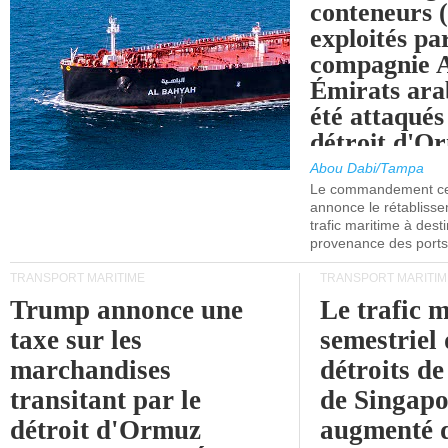
conteneurs
exploités pa
compagnie
Émirats ara
été attaqués
détroit d'O
Abou Dabi/Tampa
Le commandement cen
annonce le rétabliss
trafic maritime à dest
provenance des ports 
TRANSPORT MARITIME
TRANSPORT MARITIM
Trump annonce une
Le trafic 
taxe sur les
semestriel 
marchandises
détroits d
transitant par le
de Singapo
détroit d'Ormuz
augmenté 