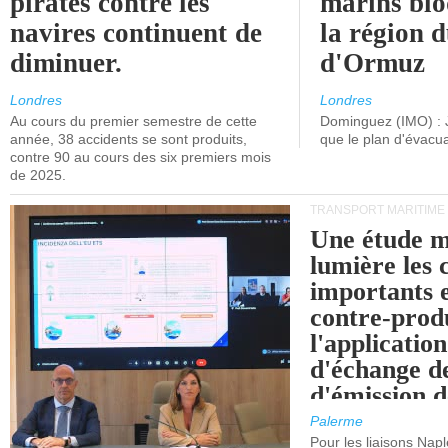
pirates contre les
marins blo
navires continuent de
la région d
diminuer.
d'Ormuz
Londres
Londres
Au cours du premier semestre de cette
Dominguez (IMO) : 
année, 38 accidents se sont produits,
que le plan d'évacua
contre 90 au cours des six premiers mois
de 2025.
TRANSPORT MARITIME
Une étude m
lumière les 
importants e
contre-produ
l'applicatio
d'échange d
d'émission d
(SEQE-UE) a
Palerme
maritimes av
Pour les liaisons Nap