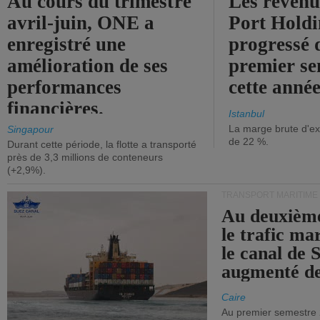
Au cours du trimestre
Les revenu
avril-juin, ONE a
Port Holdi
enregistré une
progressé 
amélioration de ses
premier se
performances
cette année
financières.
Istanbul
La marge brute d'ex
Singapour
de 22 %.
Durant cette période, la flotte a transporté
près de 3,3 millions de conteneurs
(+2,9%).
TRANSPORT MARITIME
Au deuxième
le trafic ma
le canal de 
augmenté de
Caire
Au premier semestre 