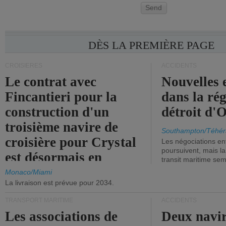
Send
DÈS LA PREMIÈRE PAGE
CROISIÈRES
ACCIDENTS
Le contrat avec
Nouvelles 
Fincantieri pour la
dans la ré
construction d'un
détroit d'
troisième navire de
Southampton/Téhér
croisière pour Crystal
Les négociations en
poursuivent, mais l
est désormais en
transit maritime sem
vigueur.
Monaco/Miami
La livraison est prévue pour 2034.
TRANSPORT MARITIME
ACCIDENTS
Les associations de
Deux navir