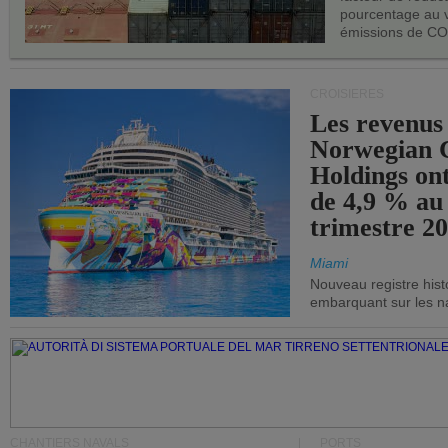
pourcentage au 
émissions de CO
CROISIÈRES
Les revenus
Norwegian C
Holdings on
de 4,9 % au
trimestre 20
Miami
Nouveau registre his
embarquant sur les nav
CHANTIERS NAVALS
PORTS