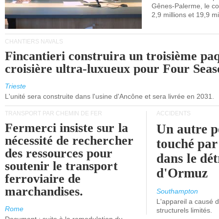
Gênes-Palerme, le coû
occidentale.
2,9 millions et 19,9 mi
CHANTIERS NAVALS
Fincantieri construira un troisième pa
croisière ultra-luxueux pour Four Seas
Trieste
L'unité sera construite dans l'usine d'Ancône et sera livrée en 2031.
TRANSPORT PAR CHEMIN DE FER
ACCIDENTS
Fermerci insiste sur la
Un autre p
nécessité de rechercher
touché par
des ressources pour
dans le dét
soutenir le transport
d'Ormuz
ferroviaire de
marchandises.
Southampton
L'appareil a causé
Rome
structurels limités.