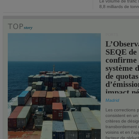
Le volume de trafic 
opérationn
8,8 milliards de ton
PORTS
L’Observ
SEQE de 
confirme 
système 
de quotas
d’émissio
impact né
les ports 
Madrid
Les corrections 
consistent en un
critères de désig
transbordement 
voisins et en l'ap
facteur de réduc