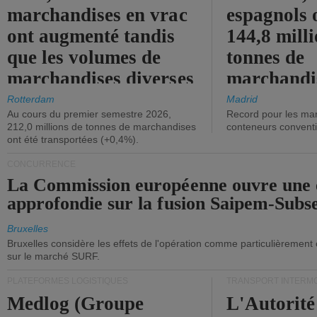
marchandises en vrac
espagnols o
ont augmenté tandis
144,8 mill
que les volumes de
tonnes de
marchandises diverses
marchandi
ont diminué.
(+2,9%).
Rotterdam
Madrid
Au cours du premier semestre 2026,
Record pour les ma
212,0 millions de tonnes de marchandises
conteneurs convent
ont été transportées (+0,4%).
CONCURRENCE
La Commission européenne ouvre une 
approfondie sur la fusion Saipem-Subs
Bruxelles
Bruxelles considère les effets de l'opération comme particulièrement
sur le marché SURF.
PLATEFORMES LOGISTIQUES
TRANSPORT INTERM
Medlog (Groupe
L'Autorité