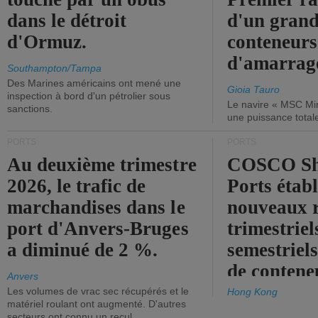
dans le détroit
d'un grand
d'Ormuz.
conteneurs
d'amarrage
Southampton/Tampa
Des Marines américains ont mené une
Gioia Tauro
inspection à bord d'un pétrolier sous
Le navire « MSC Mir
sanctions.
une puissance total
PORTS
PORTS
Au deuxième trimestre
COSCO Sh
2026, le trafic de
Ports établ
marchandises dans le
nouveaux 
port d'Anvers-Bruges
trimestriel
a diminué de 2 %.
semestriels
de contene
Anvers
Les volumes de vrac sec récupérés et le
Hong Kong
matériel roulant ont augmenté. D'autres
secteurs ont connu un recul.