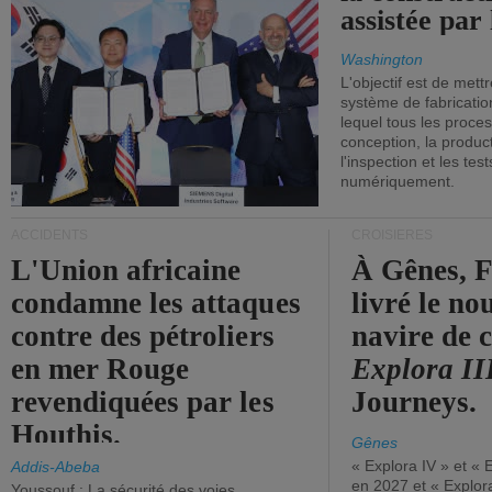
assistée par 
Washington
L'objectif est de mett
système de fabricati
lequel tous les proces
conception, la producti
l'inspection et les tes
numériquement.
ACCIDENTS
CROISIÈRES
L'Union africaine
À Gênes, F
condamne les attaques
livré le n
contre des pétroliers
navire de c
en mer Rouge
Explora II
revendiquées par les
Journeys.
Houthis.
Gênes
« Explora IV » et « 
Addis-Abeba
en 2027 et « Explor
Youssouf : La sécurité des voies