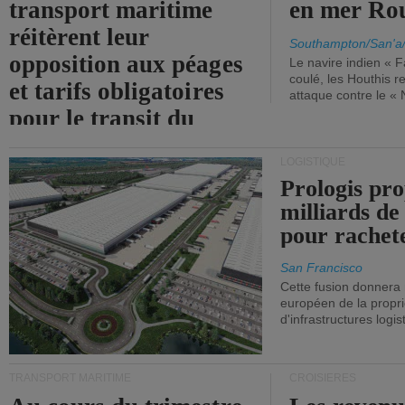
transport maritime
en mer Ro
réitèrent leur
Southampton/San'a
opposition aux péages
Le navire indien « F
coulé, les Houthis 
et tarifs obligatoires
attaque contre le «
pour le transit du
détroit d'Ormuz.
LOGISTIQUE
Prologis pro
milliards de
pour rachet
San Francisco
Cette fusion donnera
européen de la propri
d'infrastructures logis
TRANSPORT MARITIME
CROISIÈRES