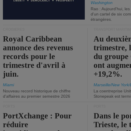
Washington
Rao : Aujourd'hui, le
d'un cartel de six co
étrangères.
CROISIÈRES
TRANSPORT MARITIM
Royal Caribbean
Au deuxiè
annonce des revenus
trimestre, 
records pour le
du group
trimestre d'avril à
ont augme
juin.
+19,2%.
Miami
Marseille/New York/
Nouveau record historique de chiffre
La coentreprise Uni
d'affaires au premier semestre 2026
Stonepeak est term
PORTS
PORTS
PortXchange : Pour
Dans le po
réduire
Trieste, le 