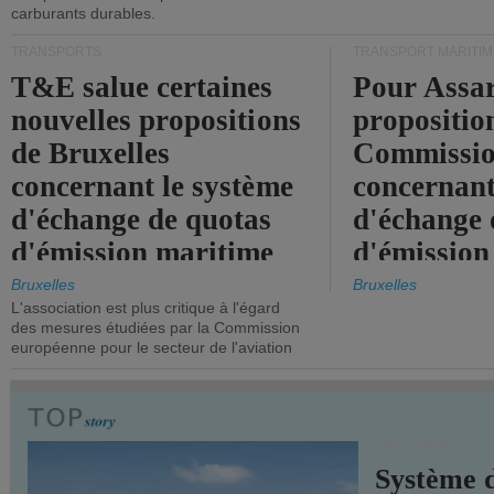
carburants durables.
TRANSPORTS
TRANSPORT MARITIM
T&E salue certaines
Pour Assar
nouvelles propositions
propositio
de Bruxelles
Commissi
concernant le système
concernant
d'échange de quotas
d'échange 
d'émission maritime
d'émission
de l'UE.
timide, alo
Bruxelles
Bruxelles
L'association est plus critique à l'égard
mesures pl
des mesures étudiées par la Commission
courageuse
européenne pour le secteur de l'aviation
attendues.
TRANSPORTS
Système 