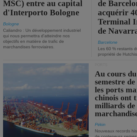
MSC) entre au capital
de Barcelo
d'Interporto Bologne
acquérir 
Terminal 
Bologne
de Navarr
Caliandro : Un développement industriel
qui nous permettra d'atteindre nos
objectifs en matière de trafic de
Barcelone
marchandises ferroviaires.
Les 60 % restants du
propriété de Hutchis
PORTS
Au cours du
semestre de 
les ports ma
chinois ont t
milliards de
marchandise
Pékin
Nouveaux records hist
de conteneurs semestri