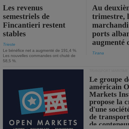
Les revenus
Au deuxiè
semestriels de
trimestre, 
Fincantieri restent
marchandis
stables
ports alba
augmenté 
Trieste
Le bénéfice net a augmenté de 191,4 %.
Tirana
Les nouvelles commandes ont chuté de
58,5 %.
TRANSPORT MARITIME
Le groupe d
américain 
Markets Ins
propose la c
d'une sociét
de transpor
de conteneu