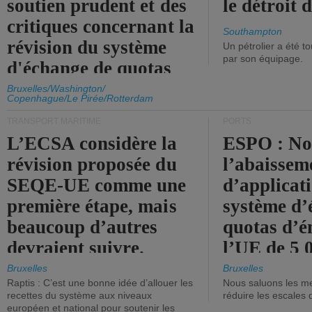
soutien prudent et des
le détroit
critiques concernant la
Southampton
révision du système
Un pétrolier a été 
par son équipage.
d'échange de quotas
d'émission de l'UE.
Bruxelles/Washington/
Copenhague/Le Pirée/Rotterdam
TRANSPORT MARITIME
PORTS
L’ECSA considère la
ESPO : No
révision proposée du
l’abaissem
SEQE-UE comme une
d’applicat
première étape, mais
système d’
beaucoup d’autres
quotas d’é
devraient suivre.
l’UE de 5 
tonneaux d
Bruxelles
Bruxelles
Raptis : C’est une bonne idée d’allouer les
Nous saluons les me
brute.
recettes du système aux niveaux
réduire les escales 
européen et national pour soutenir les