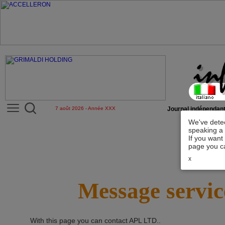
7 août 2026 - Année XXX
Journal indépendant
We've detec
speaking a 
If you want
page you ca
x
Message servic
With this page you can contact
APL LTD.
.