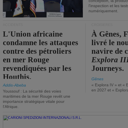
conception, la producti
l'inspection et les tes
numériquement.
ACCIDENTS
CROISIÈRES
L'Union africaine
À Gênes, F
condamne les attaques
livré le n
contre des pétroliers
navire de c
en mer Rouge
Explora II
revendiquées par les
Journeys.
Houthis.
Gênes
« Explora IV » et « 
Addis-Abeba
en 2027 et « Explor
Youssouf : La sécurité des voies
maritimes de la mer Rouge revêt une
importance stratégique vitale pour
l'Afrique.