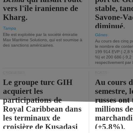
vers l'île iranienne de
stable, tan
Kharg.
Savone-Vad
diminué.
Tampa
Elle est exploitée par la société émiratie
Gênes
Max Maritime Solutions, qui est soumise à
Au cours des cinq p
des sanctions américaines.
le nombre de conten
199 914 EVP (-2,8 %
%) et 200 686 (-9,2 
respectivement par 
CROISIÈRES
PORTS
Le groupe turc GIH
Au cours 
acquiert les
semestre, l
participations de
russes ont 
Royal Caribbean dans
millions d
les terminaux de
marchandi
croisière de Kusadasi
(+5,8%).