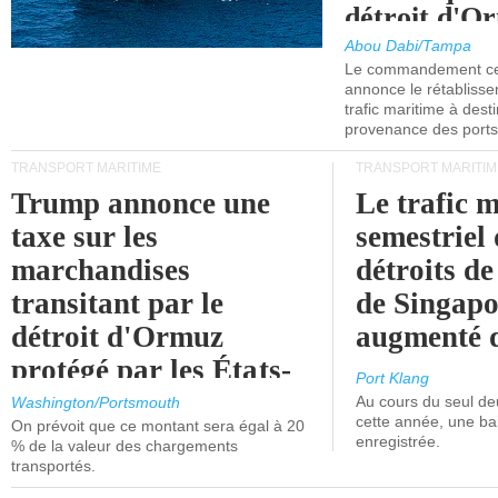
détroit d'O
Abou Dabi/Tampa
Le commandement cen
annonce le rétabliss
trafic maritime à dest
provenance des ports 
TRANSPORT MARITIME
TRANSPORT MARITIM
Trump annonce une
Le trafic 
taxe sur les
semestriel 
marchandises
détroits d
transitant par le
de Singapo
détroit d'Ormuz
augmenté 
protégé par les États-
Port Klang
Unis.
Au cours du seul de
Washington/Portsmouth
cette année, une ba
On prévoit que ce montant sera égal à 20
enregistrée.
% de la valeur des chargements
transportés.