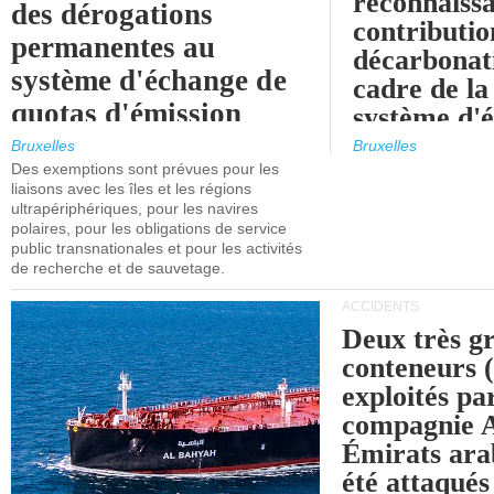
reconnaissa
des dérogations
contributio
permanentes au
décarbonat
système d'échange de
cadre de la
quotas d'émission
système d'
maritimes de l'UE
quotas d'ém
Bruxelles
Bruxelles
l'UE (SEQ
Des exemptions sont prévues pour les
après 2030.
liaisons avec les îles et les régions
ultrapériphériques, pour les navires
polaires, pour les obligations de service
public transnationales et pour les activités
de recherche et de sauvetage.
ACCIDENTS
Deux très g
conteneurs
exploités pa
compagnie
Émirats ara
été attaqués