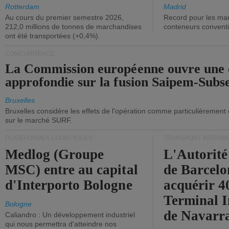
ont diminué.
(+2,9%).
Rotterdam
Madrid
Au cours du premier semestre 2026,
Record pour les ma
212,0 millions de tonnes de marchandises
conteneurs convent
ont été transportées (+0,4%).
CONCURRENCE
La Commission européenne ouvre une 
approfondie sur la fusion Saipem-Subs
Bruxelles
Bruxelles considère les effets de l'opération comme particulièrement
sur le marché SURF.
PLATEFORMES LOGISTIQUES
TRANSPORT INTERM
Medlog (Groupe
L'Autorité
MSC) entre au capital
de Barcelo
d'Interporto Bologne
acquérir 
Terminal 
Bologne
de Navarr
Caliandro : Un développement industriel
qui nous permettra d'atteindre nos