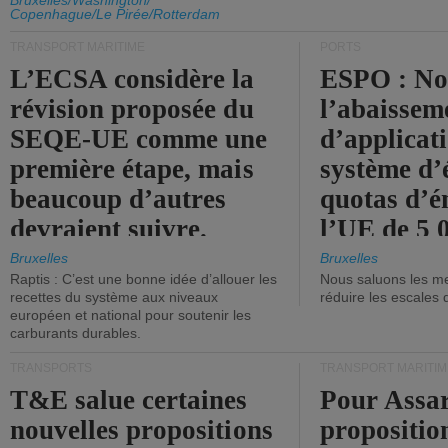
d'émission de l'UE.
Bruxelles/Washington/
Copenhague/Le Pirée/Rotterdam
TRANSPORT MARITIME
PORTS
L’ECSA considère la
ESPO : No
révision proposée du
l’abaissem
SEQE-UE comme une
d’applicat
première étape, mais
système d’
beaucoup d’autres
quotas d’é
devraient suivre.
l’UE de 5 
tonneaux d
Bruxelles
Bruxelles
Raptis : C’est une bonne idée d’allouer les
Nous saluons les me
brute.
recettes du système aux niveaux
réduire les escales 
européen et national pour soutenir les
carburants durables.
TRANSPORTS
TRANSPORT MARITIM
T&E salue certaines
Pour Assar
nouvelles propositions
propositio