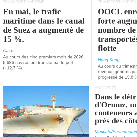
TRANSPORT MARITIME
TRANSPORT MARITIM
En mai, le trafic
OOCL enre
maritime dans le canal
forte augm
de Suez a augmenté de
nombre de
15 %.
transporté
flotte
Caire
Au cours des cinq premiers mois de 2026,
Hong Kong
5 696 navires ont transité par le port
Au cours du trimestre
(+12,7 %).
revenus générés par 
progressé de 19,8 
ACCIDENTS
Dans le détr
d'Ormuz, un
conteneurs a
près des cô
Mascate/Portsmouth