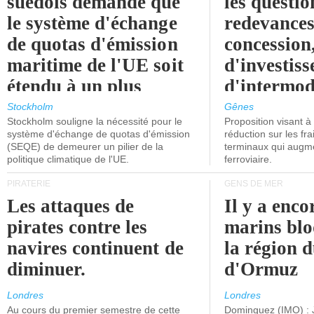
suédois demande que
les questio
le système d'échange
redevances
de quotas d'émission
concession
maritime de l'UE soit
d'investiss
étendu à un plus
d'intermod
grand nombre de
l'attention
Stockholm
Gênes
Stockholm souligne la nécessité pour le
Proposition visant 
navires.
politiciens.
système d'échange de quotas d'émission
réduction sur les fr
(SEQE) de demeurer un pilier de la
terminaux qui augmen
politique climatique de l'UE.
ferroviaire.
PIRATERIE
GENS DE MER
Les attaques de
Il y a enco
pirates contre les
marins blo
navires continuent de
la région d
diminuer.
d'Ormuz
Londres
Londres
Au cours du premier semestre de cette
Dominguez (IMO) : 