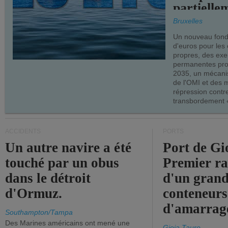
partielle
demandes
Bruxelles
armateur
Un nouveau fonds
d'euros pour les
propres, des ex
permanentes pro
2035, un mécani
de l'OMI et des 
répression contre
transbordement «
ACCIDENTS
PORTS
Un autre navire a été
Port de Gi
touché par un obus
Premier r
dans le détroit
d'un grand
d'Ormuz.
conteneurs
d'amarrage
Southampton/Tampa
Des Marines américains ont mené une
Gioia Tauro