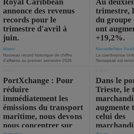
Royal Caribbean
Au deuxiè
annonce des revenus
trimestre, 
records pour le
du group
trimestre d'avril à
ont augme
juin.
+19,2%.
Miami
Marseille/New York/
Nouveau record historique de chiffre
La coentreprise Uni
d'affaires au premier semestre 2026
Stonepeak est term
PORTS
PORTS
PortXchange : Pour
Dans le po
réduire
Trieste, le 
immédiatement les
marchandis
émissions du transport
augmente t
maritime, nous devons
celui des
nous concentrer sur
marchandis