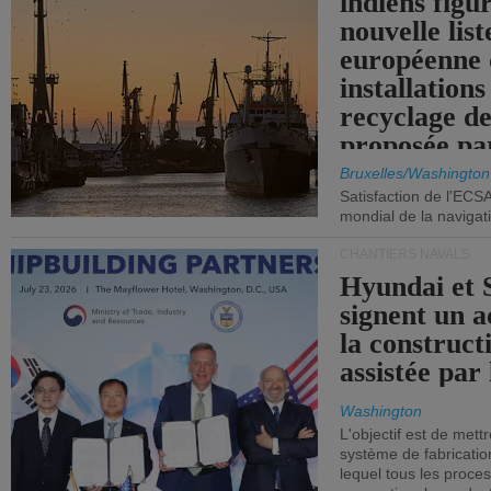
indiens figu
nouvelle list
européenne 
installations
recyclage de
proposée pa
Commission
Bruxelles/Washington
Satisfaction de l'ECS
mondial de la navigat
CHANTIERS NAVALS
Hyundai et 
signent un 
la construct
assistée par 
Washington
L'objectif est de mett
système de fabricati
lequel tous les proces