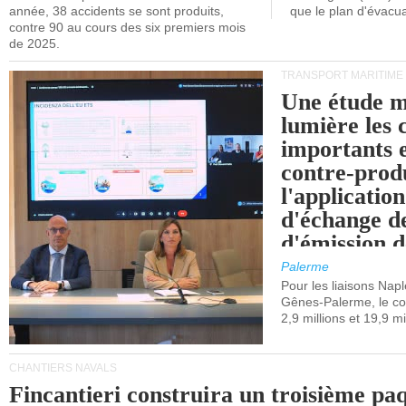
année, 38 accidents se sont produits,
que le plan d'évacua
contre 90 au cours des six premiers mois
de 2025.
TRANSPORT MARITIME
Une étude m
lumière les 
importants e
contre-produ
l'applicatio
d'échange d
d'émission d
(SEQE-UE) a
Palerme
maritimes av
Pour les liaisons Nap
Gênes-Palerme, le coû
occidentale.
2,9 millions et 19,9 mi
CHANTIERS NAVALS
Fincantieri construira un troisième pa