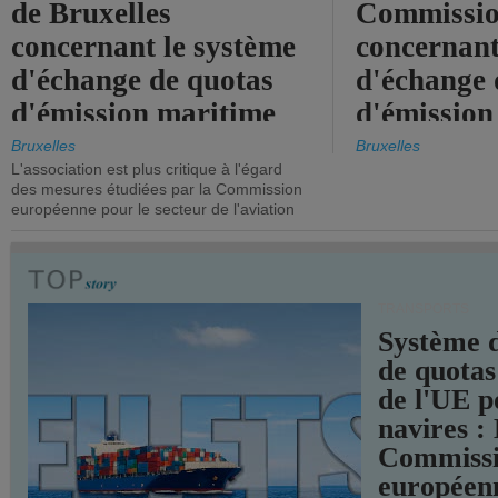
de Bruxelles
Commissi
concernant le système
concernant
d'échange de quotas
d'échange 
d'émission maritime
d'émission
de l'UE.
timide, alo
Bruxelles
Bruxelles
L'association est plus critique à l'égard
mesures pl
des mesures étudiées par la Commission
courageuse
européenne pour le secteur de l'aviation
attendues.
TRANSPORTS
Système 
de quotas
de l'UE p
navires :
Commiss
européen