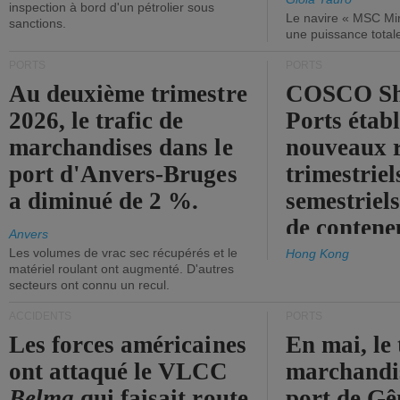
inspection à bord d'un pétrolier sous
Le navire « MSC Mir
sanctions.
une puissance total
PORTS
PORTS
Au deuxième trimestre
COSCO Sh
2026, le trafic de
Ports établ
marchandises dans le
nouveaux 
port d'Anvers-Bruges
trimestriel
a diminué de 2 %.
semestriels
de contene
Anvers
Les volumes de vrac sec récupérés et le
Hong Kong
matériel roulant ont augmenté. D'autres
secteurs ont connu un recul.
ACCIDENTS
PORTS
Les forces américaines
En mai, le 
ont attaqué le VLCC
marchandis
Belma
qui faisait route
port de Gên