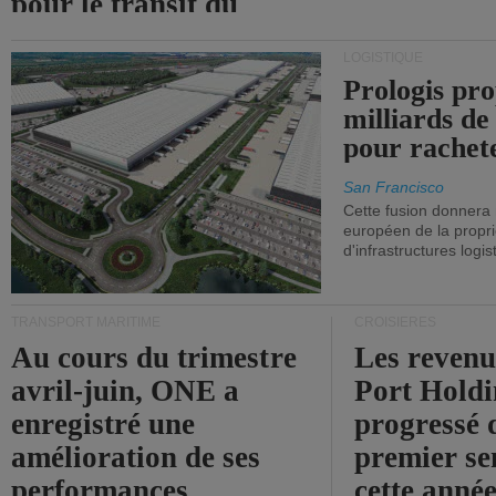
pour le transit du
détroit d'Ormuz.
LOGISTIQUE
Prologis pro
milliards de
pour rachet
San Francisco
Cette fusion donnera
européen de la propri
d'infrastructures logis
TRANSPORT MARITIME
CROISIÈRES
Au cours du trimestre
Les revenu
avril-juin, ONE a
Port Holdi
enregistré une
progressé 
amélioration de ses
premier se
performances
cette année