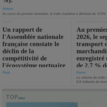
%).
Ankara
Au cours du premier semestre, le trafic maritime a diminué de -0,5%.
PORTS
TRANSPORT PAR CHE
Un rapport de
Au premie
l'Assemblée nationale
2026, le s
française constate le
transport 
déclin de la
marchandis
compétitivité de
enregistré
l'écosystème portuaire
de 2,7 % d
de l'État.
chiffre d'a
Paris
Rome
Le volume de trafic 
opérationn
8,8 milliards de ton
PORTS