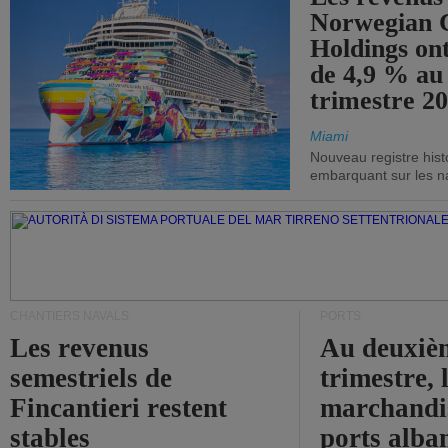
Norwegian C
Holdings on
de 4,9 % au
trimestre 20
Miami
Nouveau registre his
embarquant sur les nav
CHANTIERS NAVALS
PORTS
Les revenus
Au deuxiè
semestriels de
trimestre, 
Fincantieri restent
marchandis
stables
ports alba