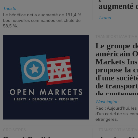
augmenté 
Trieste
Le bénéfice net a augmenté de 191,4 %.
Tirana
Les nouvelles commandes ont chuté de
58,5 %.
TRANSPORT MARITIME
Le groupe d
américain 
Markets Ins
propose la c
d'une sociét
de transpor
de conteneu
Washington
Rao : Aujourd'hui, le
d'un cartel de six co
étrangères.
CROISIÈRES
TRANSPORT MARITIM