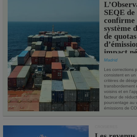
L’Observ
SEQE de 
confirme 
système 
de quotas
d’émissio
impact né
les ports 
Madrid
Les corrections 
consistent en un
critères de désig
transbordement 
voisins et en l'ap
facteur de réduc
pourcentage au 
émissions de CO
CROISIÈRES
Les revenus