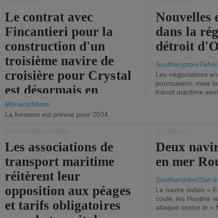
CROISIÈRES
ACCIDENTS
Le contrat avec
Nouvelles 
Fincantieri pour la
dans la ré
construction d'un
détroit d'
troisième navire de
Southampton/Téhér
croisière pour Crystal
Les négociations en
poursuivent, mais l
est désormais en
transit maritime sem
vigueur.
Monaco/Miami
La livraison est prévue pour 2034.
TRANSPORT MARITIME
ACCIDENTS
Les associations de
Deux navir
transport maritime
en mer Ro
réitèrent leur
Southampton/San'a
opposition aux péages
Le navire indien « F
coulé, les Houthis 
et tarifs obligatoires
attaque contre le «