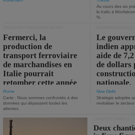
les ports.
diminue.
Rotterdam
Trieste
Au cours des six pr
le trafic à Monfalco
%.
TRANSPORT PAR CHEMIN DE FER
CHANTIERS NAVALS
Fermerci, la
Le gouver
production de
indien app
transport ferroviaire
aide de 7,2
de marchandises en
de dollars 
Italie pourrait
constructi
retomber cette année
nationale.
aux niveaux de 2015.
Rome
New Delhi
Carte : Nous sommes confrontés à des
Stratégie adoptée a
données qui dépassent toutes les
revitaliser le secteur
attentes.
CHANTIERS NAVALS
Deux chanti