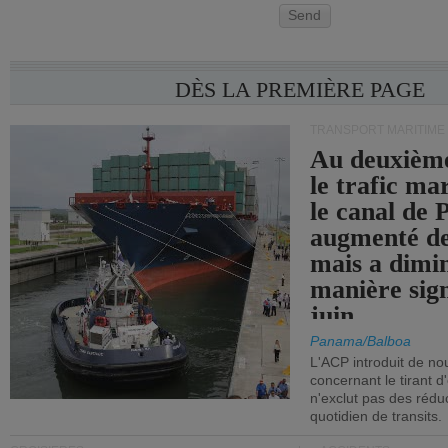
Send
DÈS LA PREMIÈRE PAGE
TRANSPORT MARITIME
Au deuxième
le trafic ma
le canal de
augmenté de
mais a dimi
manière sign
juin.
Panama/Balboa
L'ACP introduit de nou
concernant le tirant d
n'exclut pas des réd
quotidien de transits.