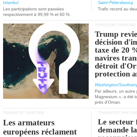
et de Lisbonne.
Istanbul
Saint-Pétersbourg
Les participations sont passées
Trafic record au de
respectivement à 99,99 % et 60 %.
TRANSPORT MARITIME
Trump revie
décision d'
taxe de 20 %
navires tran
détroit d'O
protection 
Washington/Southam
Par ailleurs, un autre p
Magnesium », a été t
près d'Oman.
TRANSPORT MARITIME
TRANSPORT PAR CHE
Le secteur 
Les armateurs
demande l
européens réclament