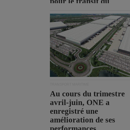
pour le transit du
détroit d'Ormuz.
TRANSPORT MARITIME
Au cours du trimestre
avril-juin, ONE a
enregistré une
amélioration de ses
performances