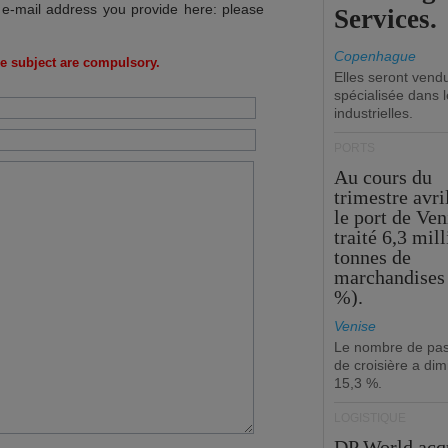
 e-mail address you provide here: please
Services.
Copenhague
e subject are compulsory.
Elles seront vend
spécialisée dans l
industrielles.
PORTS
Au cours du
trimestre avri
le port de Ven
traité 6,3 mil
tonnes de
marchandises 
%).
Venise
Le nombre de pa
de croisière a di
15,3 %.
LOGISTIQUE
DP World acq