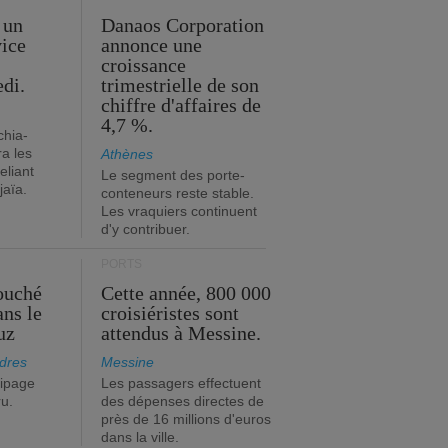
 un
Danaos Corporation
vice
annonce une
s
croissance
edi.
trimestrielle de son
chiffre d'affaires de
4,7 %.
chia-
a les
Athènes
eliant
Le segment des porte-
jaïa.
conteneurs reste stable.
Les vraquiers continuent
d'y contribuer.
PORTS
ouché
Cette année, 800 000
ans le
croisiéristes sont
uz
attendus à Messine.
dres
Messine
ipage
Les passagers effectuent
ru.
des dépenses directes de
près de 16 millions d'euros
dans la ville.