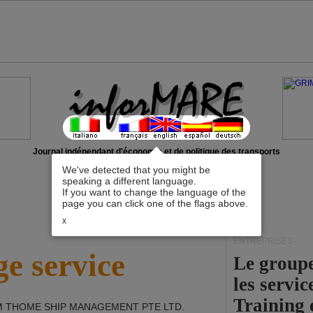
Journal indépendant d'économie et de politique des transports
We've detected that you might be
speaking a different language.
If you want to change the language of the
page you can click one of the flags above.
x
ENTREPRISES
e service
Le group
les servi
Training 
 THOME SHIP MANAGEMENT PTE LTD
.