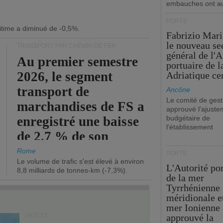
embauches ont a
PORTS
itime a diminué de -0,5%.
Fabrizio Maril
le nouveau se
TRANSPORT PAR CHEMIN DE FER
général de l'A
Au premier semestre
portuaire de 
2026, le segment
Adriatique cen
transport de
Ancône
Le comité de gest
marchandises de FS a
approuvé l'ajuste
enregistré une baisse
budgétaire de
l'établissement
de 2,7 % de son
chiffre d'affaires
Rome
PORTS
Le volume de trafic s'est élevé à environ
opérationnel.
L'Autorité po
8,8 milliards de tonnes-km (-7,3%).
de la mer
Tyrrhénienne
méridionale et
mer Ionienne 
PORTS
approuvé la