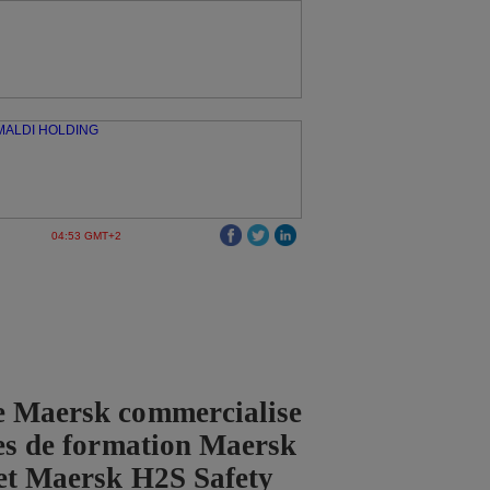
04:53 GMT+2
e Maersk commercialise
ces de formation Maersk
et Maersk H2S Safety