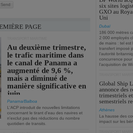
Send
six sites logi
GXO au Roya
Uni
REMIÈRE PAGE
Dubaï
186 000 mètres ca
2 000 employés 
TRANSPORT MARITIME
de mains : tel est 
Au deuxième trimestre,
transfert imposé 
le trafic maritime dans
l’autorité britanni
concurrence pour
le canal de Panama a
l’acquisition de W
augmenté de 9,6 %,
TRANSPORT MARIT
mais a diminué de
Global Ship 
manière significative en
annonce des 
juin.
trimestriels e
semestriels re
Panama/Balboa
L'ACP introduit de nouvelles limitations
Athènes
concernant le tirant d'eau des navires et
La hausse des co
n'exclut pas des réductions du nombre
impact sur les bé
quotidien de transits.
TRANSPORT MARIT