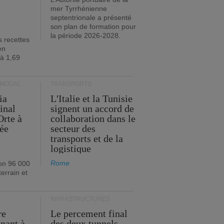
mer Tyrrhénienne
septentrionale a présenté
son plan de formation pour
la période 2026-2028.
s recettes
en
 à 1,69
RMODAL
TRANSPORTS
ia
L'Italie et la Tunisie
inal
signent un accord de
Orte à
collaboration dans le
née
secteur des
transports et de la
logistique
Rome
on 96 000
errain et
INFRASTRUCTURES
re
Le percement final
enant à
des deux tunnels