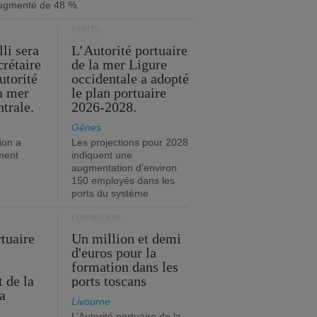
ugmenté de 48 %.
PORTS
li sera
L’Autorité portuaire
crétaire
de la mer Ligure
utorité
occidentale a adopté
la mer
le plan portuaire
trale.
2026-2028.
Gênes
ion a
Les projections pour 2028
ment
indiquent une
augmentation d'environ
150 employés dans les
ports du système
FORMATION
rtuaire
Un million et demi
d'euros pour la
formation dans les
 de la
ports toscans
a
Livourne
L’Autorité portuaire de la