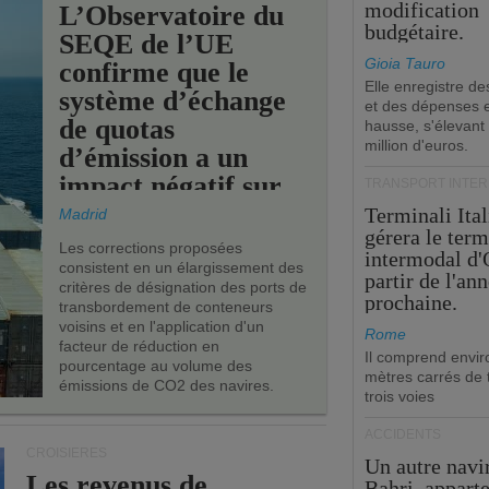
modification
L’Observatoire du
budgétaire.
SEQE de l’UE
Gioia Tauro
confirme que le
Elle enregistre de
système d’échange
et des dépenses 
de quotas
hausse, s'élevant
million d'euros.
d’émission a un
impact négatif sur
TRANSPORT INTE
les ports de l’UE.
Terminali Ital
Madrid
gérera le term
Les corrections proposées
intermodal d'
consistent en un élargissement des
partir de l'an
critères de désignation des ports de
prochaine.
transbordement de conteneurs
voisins et en l'application d'un
Rome
facteur de réduction en
Il comprend envir
pourcentage au volume des
mètres carrés de t
émissions de CO2 des navires.
trois voies
ACCIDENTS
CROISIÈRES
Un autre navi
Les revenus de
Bahri, appart