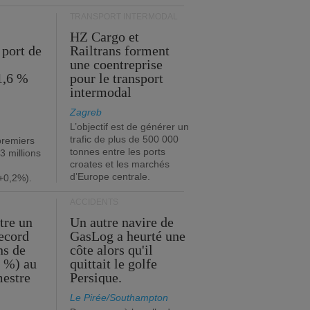
TRANSPORT INTERMODAL
HZ Cargo et
 port de
Railtrans forment
une coentreprise
1,6 %
pour le transport
intermodal
Zagreb
L’objectif est de générer un
trafic de plus de 500 000
premiers
tonnes entre les ports
3 millions
croates et les marchés
d’Europe centrale.
+0,2%).
ACCIDENTS
tre un
Un autre navire de
record
GasLog a heurté une
ns de
côte alors qu'il
2 %) au
quittait le golfe
mestre
Persique.
Le Pirée/Southampton