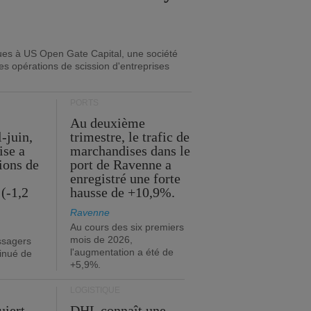
ues à US Open Gate Capital, une société
es opérations de scission d'entreprises
PORTS
Au deuxième
l-juin,
trimestre, le trafic de
ise a
marchandises dans le
lions de
port de Ravenne a
enregistré une forte
(-1,2
hausse de +10,9%.
Ravenne
Au cours des six premiers
mois de 2026,
ssagers
l'augmentation a été de
minué de
+5,9%.
LOGISTIQUE
uiert
DHL connaît une