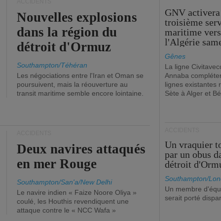
ACCIDENTS
GNV activera
Nouvelles explosions
troisième ser
dans la région du
maritime ver
l'Algérie sam
détroit d'Ormuz
Gênes
Southampton/Téhéran
La ligne Civitavec
Les négociations entre l'Iran et Oman se
Annaba compléter
poursuivent, mais la réouverture au
lignes existantes r
transit maritime semble encore lointaine.
Sète à Alger et Bé
ACCIDENTS
ACCIDENTS
Un vraquier t
Deux navires attaqués
par un obus d
en mer Rouge
détroit d'Orm
Southampton/Lon
Southampton/San'a/New Delhi
Un membre d'équ
Le navire indien « Faize Noore Oliya »
serait porté dispa
coulé, les Houthis revendiquent une
attaque contre le « NCC Wafa »