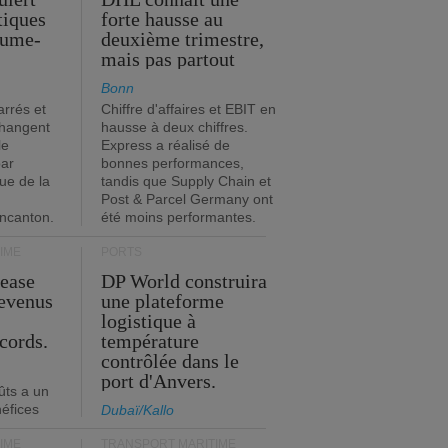
stiques
forte hausse au
ume-
deuxième trimestre,
mais pas partout
Bonn
rrés et
Chiffre d'affaires et EBIT en
changent
hausse à deux chiffres.
le
Express a réalisé de
par
bonnes performances,
que de la
tandis que Supply Chain et
Post & Parcel Germany ont
incanton.
été moins performantes.
IME
PORTS
Lease
DP World construira
revenus
une plateforme
t
logistique à
cords.
température
contrôlée dans le
port d'Anvers.
ûts a un
néfices
Dubaï/Kallo
IME
TRANSPORT MARITIME