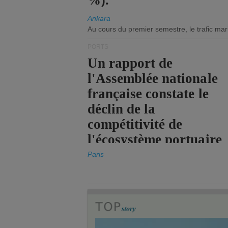
%).
Ankara
Au cours du premier semestre, le trafic mar
PORTS
Un rapport de
l'Assemblée nationale
française constate le
déclin de la
compétitivité de
l'écosystème portuaire
de l'État.
Paris