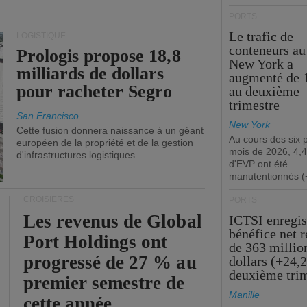
PORTS
Le trafic de
LOGISTIQUE
conteneurs au
Prologis propose 18,8
New York a
milliards de dollars
augmenté de 
pour racheter Segro
au deuxième
trimestre
San Francisco
New York
Cette fusion donnera naissance à un géant
Au cours des six 
européen de la propriété et de la gestion
mois de 2026, 4,4
d'infrastructures logistiques.
d'EVP ont été
manutentionnés (
CROISIÈRES
PORTS
Les revenus de Global
ICTSI enregis
bénéfice net 
Port Holdings ont
de 363 millio
progressé de 27 % au
dollars (+24,
deuxième tri
premier semestre de
Manille
cette année.