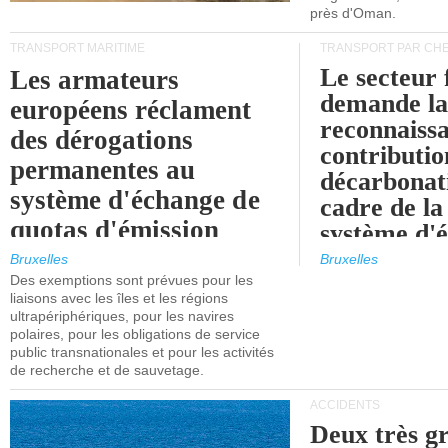
près d'Oman.
TRANSPORT MARITIME
TRANSPORT PAR CHE
Le secteur 
Les armateurs
demande l
européens réclament
reconnaissa
des dérogations
contributio
permanentes au
décarbonat
système d'échange de
cadre de la
quotas d'émission
système d'
maritimes de l'UE
quotas d'ém
Bruxelles
Bruxelles
l'UE (SEQ
Des exemptions sont prévues pour les
après 2030.
liaisons avec les îles et les régions
ultrapériphériques, pour les navires
polaires, pour les obligations de service
public transnationales et pour les activités
de recherche et de sauvetage.
ACCIDENTS
Deux très g