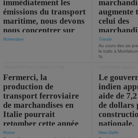
immédiatement les
marchandis
émissions du transport
augmente t
maritime, nous devons
celui des
nous concentrer sur
marchandis
les ports.
diminue.
Rotterdam
Trieste
Au cours des six pr
le trafic à Monfalco
%.
TRANSPORT PAR CHEMIN DE FER
CHANTIERS NAVALS
Fermerci, la
Le gouver
production de
indien app
transport ferroviaire
aide de 7,2
de marchandises en
de dollars 
Italie pourrait
constructi
retomber cette année
nationale.
aux niveaux de 2015.
Rome
New Delhi