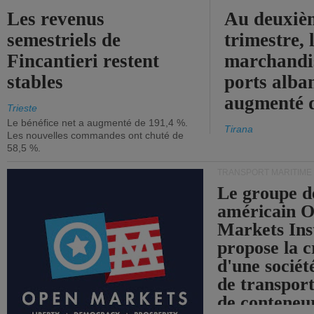
Les revenus
Au deuxiè
semestriels de
trimestre, 
Fincantieri restent
marchandis
stables
ports alba
augmenté 
Trieste
Le bénéfice net a augmenté de 191,4 %.
Tirana
Les nouvelles commandes ont chuté de
58,5 %.
TRANSPORT MARITIME
Le groupe d
américain 
Markets Ins
propose la c
d'une sociét
de transpor
de conteneu