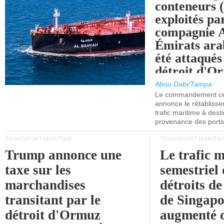
conteneurs
exploités pa
compagnie
Émirats ara
été attaqués
détroit d'O
Abou Dabi/Tampa
Le commandement cen
annonce le rétabliss
trafic maritime à dest
provenance des ports 
TRANSPORT MARITIME
TRANSPORT MARITIM
Trump annonce une
Le trafic 
taxe sur les
semestriel 
marchandises
détroits d
transitant par le
de Singapo
détroit d'Ormuz
augmenté 