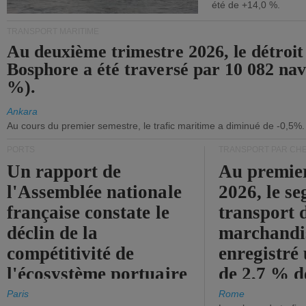
été de +14,0 %.
TRANSPORT MARITIME
Au deuxième trimestre 2026, le détroit
Bosphore a été traversé par 10 082 nav
%).
Ankara
Au cours du premier semestre, le trafic maritime a diminué de -0,5%.
PORTS
TRANSPORT PAR CHE
Un rapport de
Au premie
l'Assemblée nationale
2026, le s
française constate le
transport 
déclin de la
marchandis
compétitivité de
enregistré
l'écosystème portuaire
de 2,7 % d
de l'État.
chiffre d'a
Paris
Rome