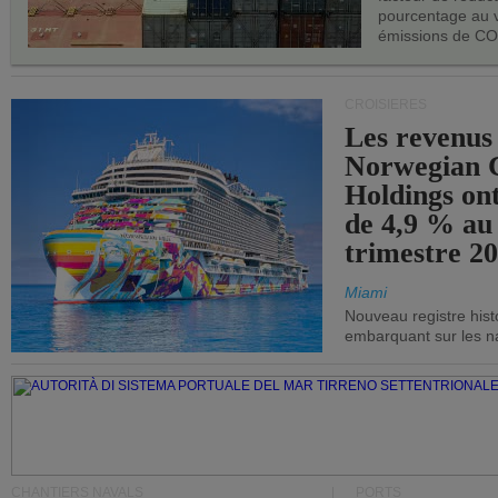
pourcentage au 
émissions de CO
CROISIÈRES
Les revenus
Norwegian C
Holdings on
de 4,9 % au
trimestre 20
Miami
Nouveau registre his
embarquant sur les nav
CHANTIERS NAVALS
PORTS