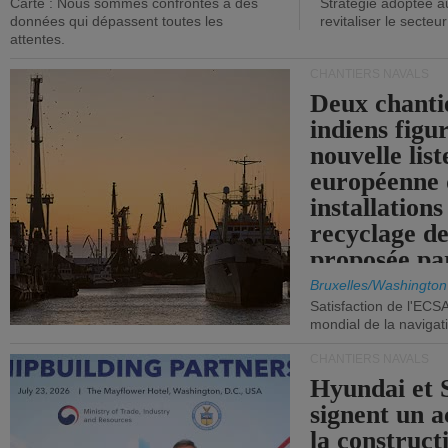
Carte : Nous sommes confrontés à des
Stratégie adoptée a
données qui dépassent toutes les
revitaliser le secteur
attentes.
CHANTIERS NAVALS
Deux chanti
indiens figu
nouvelle list
européenne 
installations
recyclage de
proposée pa
Commission
Bruxelles/Washington
Satisfaction de l'ECS
mondial de la navigat
CHANTIERS NAVALS
Hyundai et 
signent un 
la construct