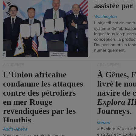
assistée par 
Washington
L'objectif est de mett
système de fabricati
lequel tous les proces
conception, la producti
l'inspection et les tes
numériquement.
ACCIDENTS
CROISIÈRES
L'Union africaine
À Gênes, F
condamne les attaques
livré le n
contre des pétroliers
navire de c
en mer Rouge
Explora II
revendiquées par les
Journeys.
Houthis.
Gênes
« Explora IV » et « 
Addis-Abeba
en 2027 et « Explor
Youssouf : La sécurité des voies