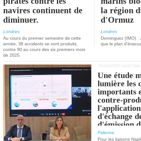
pirates contre les
marins blo
navires continuent de
la région d
diminuer.
d'Ormuz
Londres
Londres
Au cours du premier semestre de cette
Dominguez (IMO) : 
année, 38 accidents se sont produits,
que le plan d'évacua
contre 90 au cours des six premiers mois
de 2025.
TRANSPORT MARITIME
Une étude m
lumière les 
importants e
contre-produ
l'applicatio
d'échange d
d'émission d
(SEQE-UE) a
Palerme
maritimes av
Pour les liaisons Nap