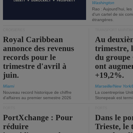
Washington
Rao : Aujourd'hui, le
d'un cartel de six co
étrangères.
CROISIÈRES
TRANSPORT MARITIM
Royal Caribbean
Au deuxiè
annonce des revenus
trimestre, 
records pour le
du group
trimestre d'avril à
ont augme
juin.
+19,2%.
Miami
Marseille/New York/
Nouveau record historique de chiffre
La coentreprise Uni
d'affaires au premier semestre 2026
Stonepeak est term
PORTS
PORTS
PortXchange : Pour
Dans le po
réduire
Trieste, le 