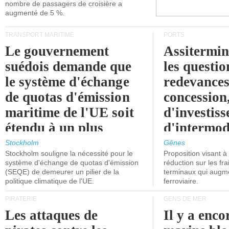
nombre de passagers de croisière a
augmenté de 5 %.
TRANSPORT MARITIME
PORTS
Le gouvernement
Assitermin
suédois demande que
les questio
le système d'échange
redevances
de quotas d'émission
concession
maritime de l'UE soit
d'investiss
étendu à un plus
d'intermod
grand nombre de
l'attention
Stockholm
Gênes
Stockholm souligne la nécessité pour le
Proposition visant 
navires.
politiciens.
système d'échange de quotas d'émission
réduction sur les fr
(SEQE) de demeurer un pilier de la
terminaux qui augmen
politique climatique de l'UE.
ferroviaire.
PIRATERIE
GENS DE MER
Les attaques de
Il y a enco