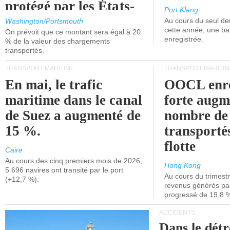
protégé par les États-
Port Klang
Unis.
Au cours du seul de
Washington/Portsmouth
cette année, une ba
On prévoit que ce montant sera égal à 20
enregistrée.
% de la valeur des chargements
transportés.
TRANSPORT MARITIME
TRANSPORT MARITIM
En mai, le trafic
OOCL enre
maritime dans le canal
forte augm
de Suez a augmenté de
nombre de
15 %.
transporté
flotte
Caire
Au cours des cinq premiers mois de 2026,
Hong Kong
5 696 navires ont transité par le port
Au cours du trimestre
(+12,7 %).
revenus générés par 
progressé de 19,8 
ACCIDENTS
Dans le détr