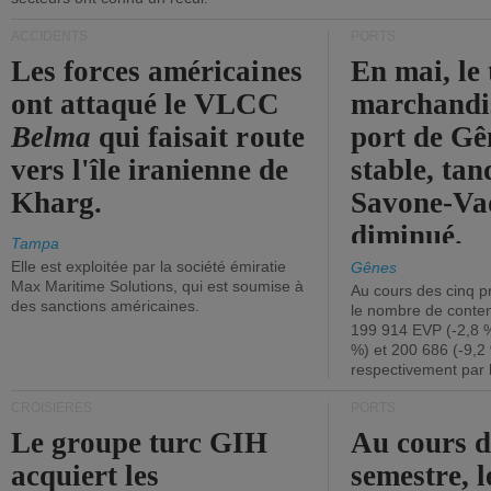
ACCIDENTS
PORTS
Les forces américaines
En mai, le 
ont attaqué le VLCC
marchandis
Belma
qui faisait route
port de Gên
vers l'île iranienne de
stable, tan
Kharg.
Savone-Vad
diminué.
Tampa
Elle est exploitée par la société émiratie
Gênes
Max Maritime Solutions, qui est soumise à
Au cours des cinq p
des sanctions américaines.
le nombre de conten
199 914 EVP (-2,8 %
%) et 200 686 (-9,2 
respectivement par 
CROISIÈRES
PORTS
Le groupe turc GIH
Au cours 
acquiert les
semestre, l