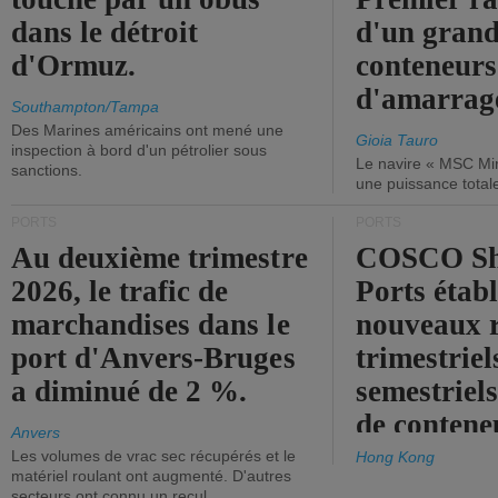
dans le détroit
d'un grand
d'Ormuz.
conteneurs
d'amarrage
Southampton/Tampa
Des Marines américains ont mené une
Gioia Tauro
inspection à bord d'un pétrolier sous
Le navire « MSC Mir
sanctions.
une puissance total
PORTS
PORTS
Au deuxième trimestre
COSCO Sh
2026, le trafic de
Ports établ
marchandises dans le
nouveaux 
port d'Anvers-Bruges
trimestriel
a diminué de 2 %.
semestriels
de contene
Anvers
Les volumes de vrac sec récupérés et le
Hong Kong
matériel roulant ont augmenté. D'autres
secteurs ont connu un recul.