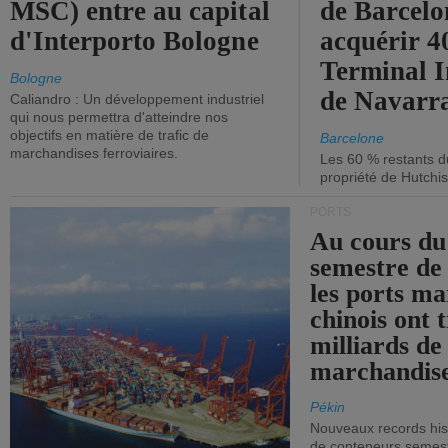
MSC) entre au capital
de Barcelo
d'Interporto Bologne
acquérir 
Terminal 
Bologne
de Navarr
Caliandro : Un développement industriel
qui nous permettra d'atteindre nos
objectifs en matière de trafic de
Barcelone
marchandises ferroviaires.
Les 60 % restants du
propriété de Hutchis
PORTS
Au cours du
semestre de 
les ports ma
chinois ont t
milliards de
marchandise
Pékin
Nouveaux records hist
de conteneurs semestri