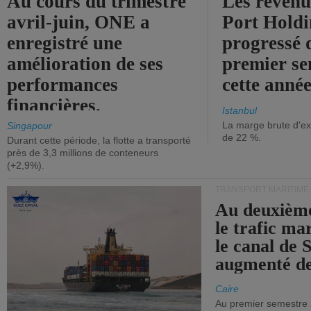
Au cours du trimestre
Les revenu
avril-juin, ONE a
Port Holdi
enregistré une
progressé 
amélioration de ses
premier se
performances
cette année
financières.
Istanbul
La marge brute d'ex
Singapour
de 22 %.
Durant cette période, la flotte a transporté
près de 3,3 millions de conteneurs
(+2,9%).
TRANSPORT MARITIME
Au deuxième
le trafic ma
le canal de 
augmenté de
Caire
Au premier semestre 