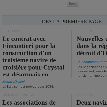
Send
DÈS LA PREMIÈRE PAGE
CROISIÈRES
ACCIDENTS
Le contrat avec
Nouvelles 
Fincantieri pour la
dans la ré
construction d'un
détroit d'
troisième navire de
Southampton/Téhér
croisière pour Crystal
Les négociations en
poursuivent, mais l
est désormais en
transit maritime sem
vigueur.
Monaco/Miami
La livraison est prévue pour 2034.
TRANSPORT MARITIME
ACCIDENTS
Les associations de
Deux navir