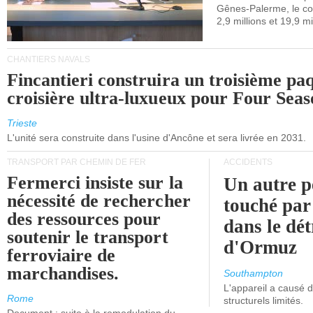
Gênes-Palerme, le coû
occidentale.
2,9 millions et 19,9 mi
CHANTIERS NAVALS
Fincantieri construira un troisième pa
croisière ultra-luxueux pour Four Seas
Trieste
L'unité sera construite dans l'usine d'Ancône et sera livrée en 2031.
TRANSPORT PAR CHEMIN DE FER
ACCIDENTS
Fermerci insiste sur la
Un autre p
nécessité de rechercher
touché par
des ressources pour
dans le dét
soutenir le transport
d'Ormuz
ferroviaire de
marchandises.
Southampton
L'appareil a causé
Rome
structurels limités.