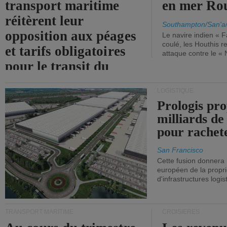
transport maritime
en mer Ro
réitèrent leur
Southampton/San'a
opposition aux péages
Le navire indien « F
coulé, les Houthis 
et tarifs obligatoires
attaque contre le «
pour le transit du
détroit d'Ormuz.
LOGISTIQUE
Prologis pro
milliards de
pour rachet
San Francisco
Cette fusion donnera
européen de la propri
d'infrastructures logis
TRANSPORT MARITIME
CROISIÈRES