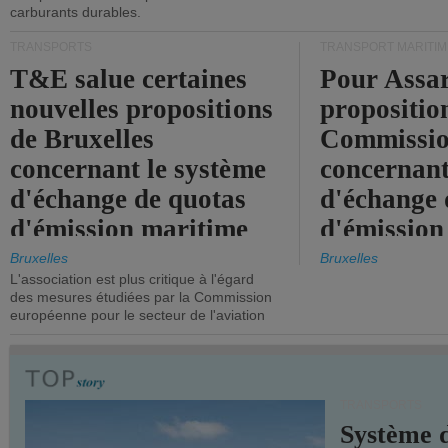
carburants durables.
TRANSPORTS
TRANSPORT MARITIM
T&E salue certaines
Pour Assar
nouvelles propositions
propositio
de Bruxelles
Commissi
concernant le système
concernant
d'échange de quotas
d'échange 
d'émission maritime
d'émission
de l'UE.
timide, alo
Bruxelles
Bruxelles
L'association est plus critique à l'égard
mesures pl
des mesures étudiées par la Commission
courageuse
européenne pour le secteur de l'aviation
attendues.
TRANSPORTS
Système 