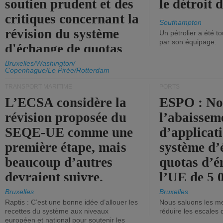
soutien prudent et des
le détroit
critiques concernant la
Southampton
révision du système
Un pétrolier a été 
par son équipage.
d'échange de quotas
d'émission de l'UE.
Bruxelles/Washington/
Copenhague/Le Pirée/Rotterdam
TRANSPORT MARITIME
PORTS
L’ECSA considère la
ESPO : No
révision proposée du
l’abaissem
SEQE-UE comme une
d’applicat
première étape, mais
système d’
beaucoup d’autres
quotas d’é
devraient suivre.
l’UE de 5 
tonneaux d
Bruxelles
Bruxelles
Raptis : C’est une bonne idée d’allouer les
Nous saluons les me
brute.
recettes du système aux niveaux
réduire les escales 
européen et national pour soutenir les