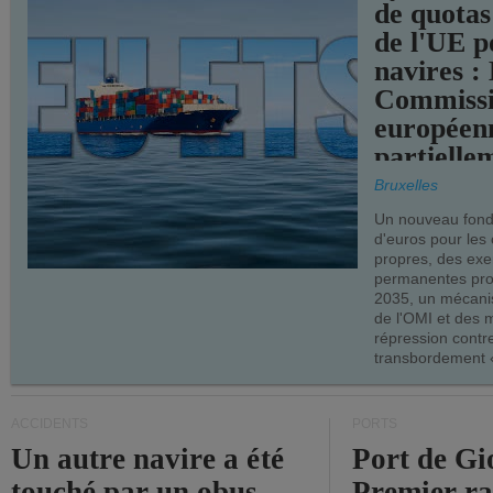
de quotas
de l'UE p
navires :
Commiss
européen
partielle
demandes
Bruxelles
armateur
Un nouveau fonds
d'euros pour les
propres, des ex
permanentes pro
2035, un mécani
de l'OMI et des 
répression contre
transbordement «
ACCIDENTS
PORTS
Un autre navire a été
Port de Gi
touché par un obus
Premier r