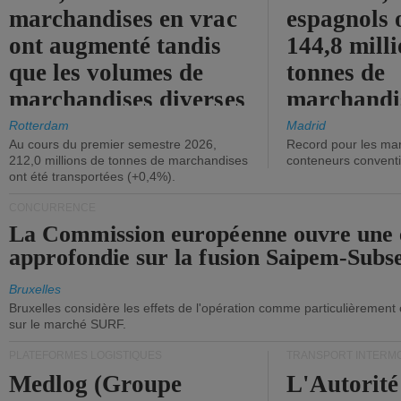
marchandises en vrac
espagnols o
ont augmenté tandis
144,8 mill
que les volumes de
tonnes de
marchandises diverses
marchandi
ont diminué.
(+2,9%).
Rotterdam
Madrid
Au cours du premier semestre 2026,
Record pour les ma
212,0 millions de tonnes de marchandises
conteneurs convent
ont été transportées (+0,4%).
CONCURRENCE
La Commission européenne ouvre une 
approfondie sur la fusion Saipem-Subs
Bruxelles
Bruxelles considère les effets de l'opération comme particulièrement
sur le marché SURF.
PLATEFORMES LOGISTIQUES
TRANSPORT INTERM
Medlog (Groupe
L'Autorité