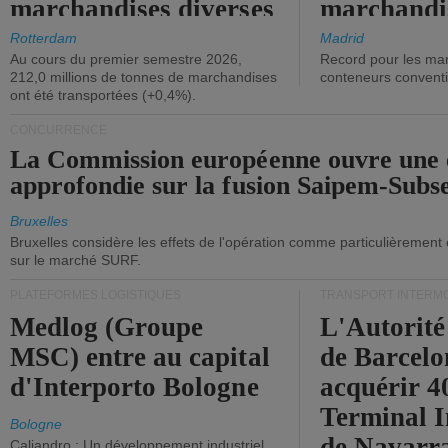
marchandises diverses
marchandi
ont diminué.
(+2,9%).
Rotterdam
Madrid
Au cours du premier semestre 2026,
Record pour les ma
212,0 millions de tonnes de marchandises
conteneurs convent
ont été transportées (+0,4%).
CONCURRENCE
La Commission européenne ouvre une 
approfondie sur la fusion Saipem-Subs
Bruxelles
Bruxelles considère les effets de l'opération comme particulièrement
sur le marché SURF.
PLATEFORMES LOGISTIQUES
TRANSPORT INTERM
Medlog (Groupe
L'Autorité
MSC) entre au capital
de Barcelo
d'Interporto Bologne
acquérir 
Terminal 
Bologne
de Navarr
Caliandro : Un développement industriel