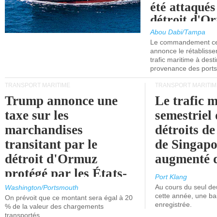
été attaqués
détroit d'O
Abou Dabi/Tampa
Le commandement cen
annonce le rétabliss
trafic maritime à dest
provenance des ports 
TRANSPORT MARITIME
TRANSPORT MARITIM
Trump annonce une
Le trafic 
taxe sur les
semestriel 
marchandises
détroits d
transitant par le
de Singapo
détroit d'Ormuz
augmenté 
protégé par les États-
Port Klang
Unis.
Au cours du seul de
Washington/Portsmouth
cette année, une ba
On prévoit que ce montant sera égal à 20
enregistrée.
% de la valeur des chargements
transportés.