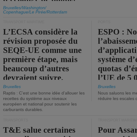
d'émission de l'UE.
Bruxelles/Washington/
Copenhague/Le Pirée/Rotterdam
TRANSPORT MARITIME
PORTS
L’ECSA considère la
ESPO : No
révision proposée du
l’abaissem
SEQE-UE comme une
d’applicat
première étape, mais
système d’
beaucoup d’autres
quotas d’é
devraient suivre.
l’UE de 5 
tonneaux d
Bruxelles
Bruxelles
Raptis : C’est une bonne idée d’allouer les
Nous saluons les me
brute.
recettes du système aux niveaux
réduire les escales 
européen et national pour soutenir les
carburants durables.
TRANSPORTS
TRANSPORT MARITIM
T&E salue certaines
Pour Assar