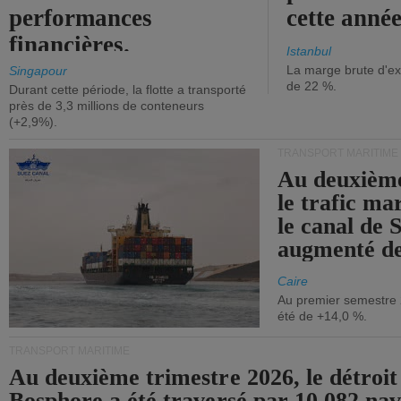
performances
cette année
financières.
Istanbul
La marge brute d'ex
Singapour
de 22 %.
Durant cette période, la flotte a transporté
près de 3,3 millions de conteneurs
(+2,9%).
TRANSPORT MARITIME
Au deuxième
le trafic ma
le canal de 
augmenté de
Caire
Au premier semestre 
été de +14,0 %.
TRANSPORT MARITIME
Au deuxième trimestre 2026, le détroit
Bosphore a été traversé par 10 082 nav