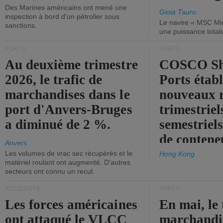
Des Marines américains ont mené une
Gioia Tauro
inspection à bord d'un pétrolier sous
Le navire « MSC Mir
sanctions.
une puissance total
PORTS
PORTS
Au deuxième trimestre
COSCO Sh
2026, le trafic de
Ports établ
marchandises dans le
nouveaux 
port d'Anvers-Bruges
trimestriel
a diminué de 2 %.
semestriels
de contene
Anvers
Les volumes de vrac sec récupérés et le
Hong Kong
matériel roulant ont augmenté. D'autres
secteurs ont connu un recul.
ACCIDENTS
PORTS
Les forces américaines
En mai, le 
ont attaqué le VLCC
marchandis