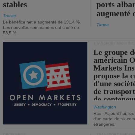
stables
ports alba
augmenté 
Trieste
Le bénéfice net a augmenté de 191,4 %.
Tirana
Les nouvelles commandes ont chuté de
58,5 %.
TRANSPORT MARITIME
Le groupe d
américain 
Markets Ins
propose la c
d'une sociét
de transpor
de conteneu
Washington
Rao : Aujourd'hui, le
d'un cartel de six co
étrangères.
CROISIÈRES
TRANSPORT MARITIM