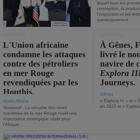
lequel tous les proces
conception, la producti
l'inspection et les tes
numériquement.
ACCIDENTS
CROISIÈRES
L'Union africaine
À Gênes, F
condamne les attaques
livré le n
contre des pétroliers
navire de c
en mer Rouge
Explora II
revendiquées par les
Journeys.
Houthis.
Gênes
« Explora IV » et « 
Addis-Abeba
en 2027 et « Explor
Youssouf : La sécurité des voies
maritimes de la mer Rouge revêt une
importance stratégique vitale pour
l'Afrique.