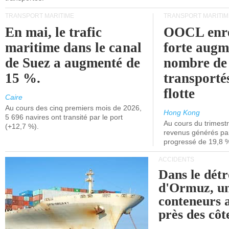
TRANSPORT MARITIME
TRANSPORT MARITIM
En mai, le trafic
OOCL enre
maritime dans le canal
forte augm
de Suez a augmenté de
nombre de
15 %.
transporté
flotte
Caire
Au cours des cinq premiers mois de 2026,
Hong Kong
5 696 navires ont transité par le port
Au cours du trimestre
(+12,7 %).
revenus générés par 
progressé de 19,8 
ACCIDENTS
Dans le détr
d'Ormuz, un
conteneurs a
près des cô