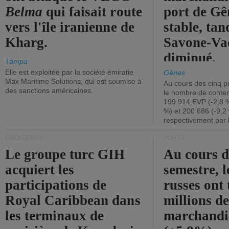
Belma
qui faisait route
port de Gên
vers l'île iranienne de
stable, tan
Kharg.
Savone-Vad
diminué.
Tampa
Elle est exploitée par la société émiratie
Gênes
Max Maritime Solutions, qui est soumise à
Au cours des cinq p
des sanctions américaines.
le nombre de conten
199 914 EVP (-2,8 %
%) et 200 686 (-9,2 
respectivement par 
CROISIÈRES
PORTS
Le groupe turc GIH
Au cours 
acquiert les
semestre, l
participations de
russes ont 
Royal Caribbean dans
millions d
les terminaux de
marchandi