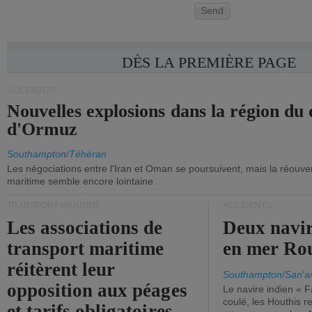
Send
DÈS LA PREMIÈRE PAGE
ACCIDENTS
Nouvelles explosions dans la région du 
d'Ormuz
Southampton/Téhéran
Les négociations entre l'Iran et Oman se poursuivent, mais la réouver
maritime semble encore lointaine.
TRANSPORT MARITIME
ACCIDENTS
Les associations de
Deux navir
transport maritime
en mer Ro
réitèrent leur
Southampton/San'a
opposition aux péages
Le navire indien « F
coulé, les Houthis 
et tarifs obligatoires