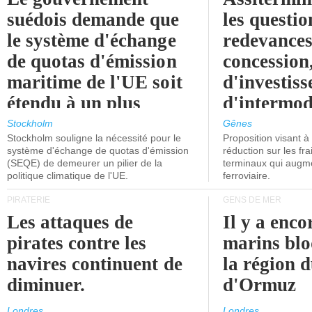
suédois demande que
les questio
le système d'échange
redevances
de quotas d'émission
concession
maritime de l'UE soit
d'investiss
étendu à un plus
d'intermod
grand nombre de
l'attention
Stockholm
Gênes
Stockholm souligne la nécessité pour le
Proposition visant 
navires.
politiciens.
système d'échange de quotas d'émission
réduction sur les fr
(SEQE) de demeurer un pilier de la
terminaux qui augmen
politique climatique de l'UE.
ferroviaire.
PIRATERIE
GENS DE MER
Les attaques de
Il y a enco
pirates contre les
marins blo
navires continuent de
la région d
diminuer.
d'Ormuz
Londres
Londres