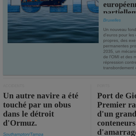
européen
partielle
demandes
Bruxelles
armateur
Un nouveau fonds
d'euros pour les
propres, des ex
permanentes pro
2035, un mécani
de l'OMI et des 
répression contre
transbordement «
ACCIDENTS
PORTS
Un autre navire a été
Port de Gi
touché par un obus
Premier r
dans le détroit
d'un grand
d'Ormuz.
conteneurs
d'amarrage
Southampton/Tampa