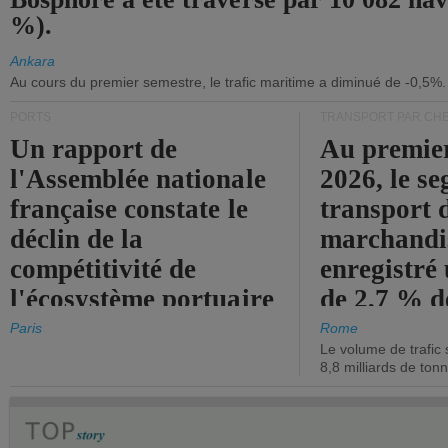
%).
Ankara
Au cours du premier semestre, le trafic maritime a diminué de -0,5%.
PORTS
TRANSPORT PAR CHE
Un rapport de
Au premie
l'Assemblée nationale
2026, le s
française constate le
transport 
déclin de la
marchandis
compétitivité de
enregistré
l'écosystème portuaire
de 2,7 % d
de l'État.
chiffre d'a
Paris
Rome
Le volume de trafic 
opérationn
8,8 milliards de ton