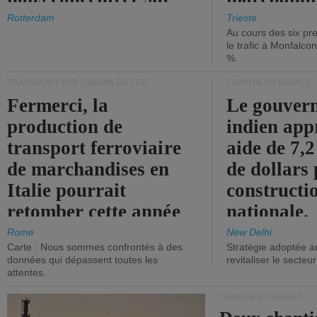
les ports.
diminue.
Rotterdam
Trieste
Au cours des six pr
le trafic à Monfalco
%.
TRANSPORT PAR CHEMIN DE FER
CHANTIERS NAVALS
Fermerci, la
Le gouver
production de
indien app
transport ferroviaire
aide de 7,2
de marchandises en
de dollars 
Italie pourrait
constructi
retomber cette année
nationale.
aux niveaux de 2015.
Rome
New Delhi
Carte : Nous sommes confrontés à des
Stratégie adoptée a
données qui dépassent toutes les
revitaliser le secteur
attentes.
CHANTIERS NAVALS