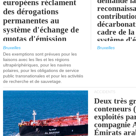
demande l
européens réclament
reconnaissa
des dérogations
contributio
permanentes au
décarbonat
système d'échange de
cadre de la
quotas d'émission
système d'
maritimes de l'UE
quotas d'ém
Bruxelles
Bruxelles
l'UE (SEQ
Des exemptions sont prévues pour les
après 2030.
liaisons avec les îles et les régions
ultrapériphériques, pour les navires
polaires, pour les obligations de service
public transnationales et pour les activités
de recherche et de sauvetage.
ACCIDENTS
Deux très g
conteneurs
exploités pa
compagnie
Émirats ara