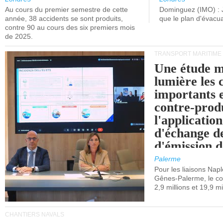
Au cours du premier semestre de cette
Dominguez (IMO) : 
année, 38 accidents se sont produits,
que le plan d'évacua
contre 90 au cours des six premiers mois
de 2025.
TRANSPORT MARITIME
Une étude m
lumière les 
importants e
contre-produ
l'applicatio
d'échange d
d'émission d
(SEQE-UE) a
Palerme
maritimes av
Pour les liaisons Nap
Gênes-Palerme, le coû
occidentale.
2,9 millions et 19,9 mi
CHANTIERS NAVALS