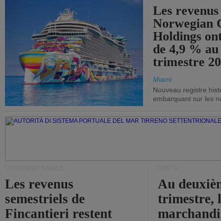
Les revenus
Norwegian C
Holdings on
de 4,9 % au
trimestre 20
Miami
Nouveau registre his
embarquant sur les nav
CHANTIERS NAVALS
PORTS
Les revenus
Au deuxiè
semestriels de
trimestre, 
Fincantieri restent
marchandis