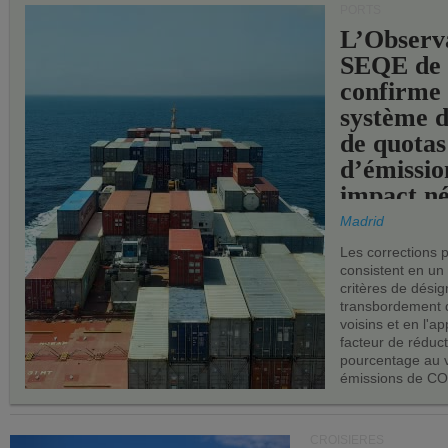
PORTS
L’Observ
SEQE de 
confirme 
système 
de quotas
d’émissio
impact né
les ports 
Madrid
Les corrections 
consistent en un
critères de désig
transbordement 
voisins et en l'ap
facteur de réduc
pourcentage au 
émissions de CO
CROISIÈRES