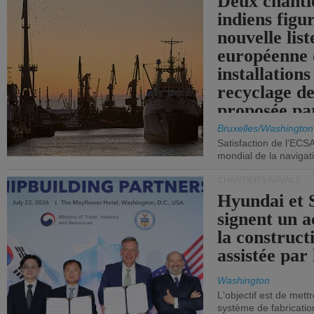
Deux chanti
indiens figu
nouvelle list
européenne 
installations
recyclage de
proposée pa
Commission
Bruxelles/Washington
Satisfaction de l'ECS
mondial de la navigat
CHANTIERS NAVALS
Hyundai et 
signent un 
la construct
assistée par 
Washington
L'objectif est de mett
système de fabricati