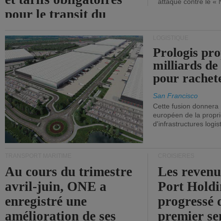
attaque contre le «
pour le transit du
détroit d'Ormuz.
LOGISTIQUE
Prologis pro
milliards de
pour rachet
San Francisco
Cette fusion donnera
européen de la propri
d'infrastructures logis
TRANSPORT MARITIME
CROISIÈRES
Au cours du trimestre
Les revenu
avril-juin, ONE a
Port Holdi
enregistré une
progressé 
amélioration de ses
premier se