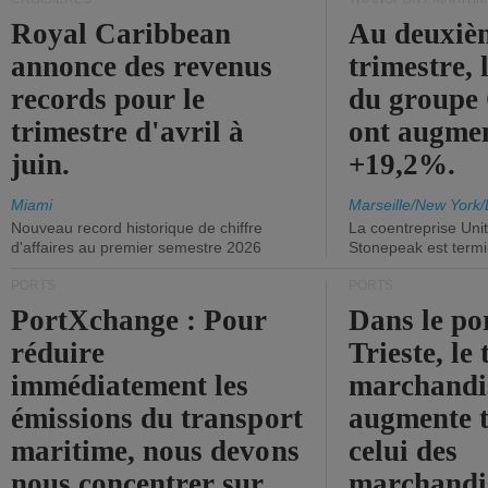
Royal Caribbean
Au deuxiè
annonce des revenus
trimestre, 
records pour le
du group
trimestre d'avril à
ont augme
juin.
+19,2%.
Miami
Marseille/New York/
Nouveau record historique de chiffre
La coentreprise Uni
d'affaires au premier semestre 2026
Stonepeak est term
PORTS
PORTS
PortXchange : Pour
Dans le po
réduire
Trieste, le 
immédiatement les
marchandis
émissions du transport
augmente t
maritime, nous devons
celui des
nous concentrer sur
marchandis