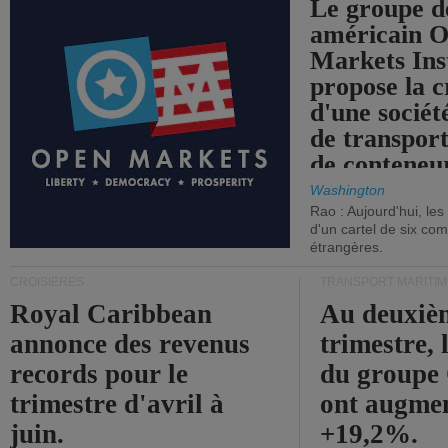
Le groupe d
américain 
Markets Ins
propose la c
d'une sociét
de transpor
de conteneu
Washington
Rao : Aujourd'hui, le
d'un cartel de six co
étrangères.
CROISIÈRES
TRANSPORT MARITIM
Royal Caribbean
Au deuxiè
annonce des revenus
trimestre, 
records pour le
du group
trimestre d'avril à
ont augme
juin.
+19,2%.