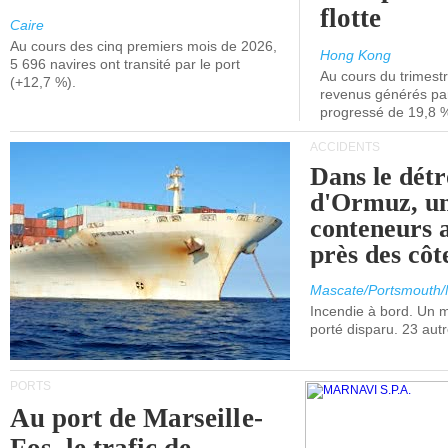
flotte
Caire
Au cours des cinq premiers mois de 2026,
Hong Kong
5 696 navires ont transité par le port
Au cours du trimestre
(+12,7 %).
revenus générés par 
progressé de 19,8 
ACCIDENTS
Dans le détr
d'Ormuz, un
conteneurs a
près des cô
Mascate/Portsmouth
Incendie à bord. Un
porté disparu. 23 aut
PORTS
Au port de Marseille-