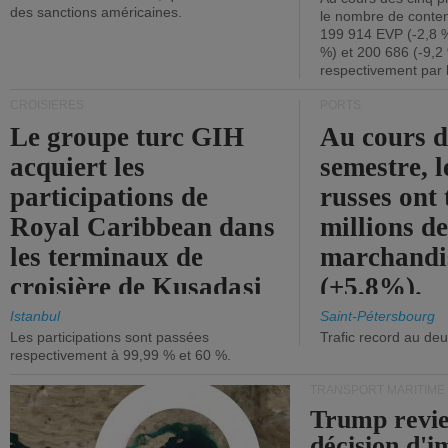
des sanctions américaines.
le nombre de conten
199 914 EVP (-2,8 %
%) et 200 686 (-9,2 
respectivement par 
CROISIÈRES
PORTS
Le groupe turc GIH
Au cours 
acquiert les
semestre, l
participations de
russes ont 
Royal Caribbean dans
millions d
les terminaux de
marchandi
croisière de Kusadasi
(+5,8%).
et de Lisbonne.
Istanbul
Saint-Pétersbourg
Les participations sont passées
Trafic record au de
respectivement à 99,99 % et 60 %.
TRANSPORT MARITIME
Trump revie
décision d'