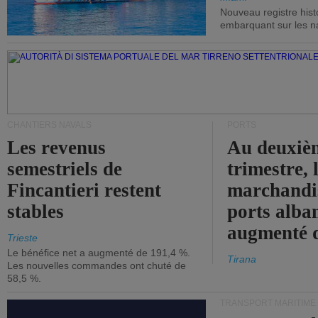
Nouveau registre his
embarquant sur les nav
CHANTIERS NAVALS
PORTS
Les revenus
Au deuxiè
semestriels de
trimestre, 
Fincantieri restent
marchandis
stables
ports alba
augmenté 
Trieste
Le bénéfice net a augmenté de 191,4 %.
Tirana
Les nouvelles commandes ont chuté de
58,5 %.
TRANSPORT MARITIME