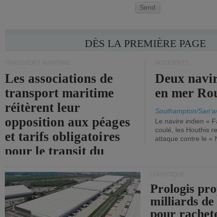
Send
DÈS LA PREMIÈRE PAGE
TRANSPORT MARITIME
ACCIDENTS
Les associations de
Deux navir
transport maritime
en mer Ro
réitèrent leur
Southampton/San'a
opposition aux péages
Le navire indien « F
coulé, les Houthis 
et tarifs obligatoires
attaque contre le «
pour le transit du
détroit d'Ormuz.
LOGISTIQUE
Prologis pro
milliards de
pour rachet