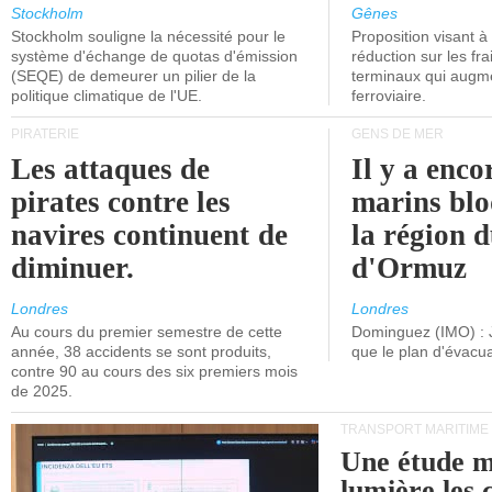
grand nombre de
l'attention
Stockholm
Gênes
Stockholm souligne la nécessité pour le
Proposition visant 
navires.
politiciens.
système d'échange de quotas d'émission
réduction sur les fr
(SEQE) de demeurer un pilier de la
terminaux qui augmen
politique climatique de l'UE.
ferroviaire.
PIRATERIE
GENS DE MER
Les attaques de
Il y a enco
pirates contre les
marins blo
navires continuent de
la région d
diminuer.
d'Ormuz
Londres
Londres
Au cours du premier semestre de cette
Dominguez (IMO) : 
année, 38 accidents se sont produits,
que le plan d'évacua
contre 90 au cours des six premiers mois
de 2025.
TRANSPORT MARITIME
Une étude m
lumière les 