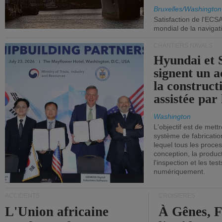
Commission
Bruxelles/Washington
Satisfaction de l'ECS
mondial de la navigat
CHANTIERS NAVALS
Hyundai et 
signent un 
la construct
assistée par 
Washington
L'objectif est de mett
système de fabricati
lequel tous les proces
conception, la producti
l'inspection et les tes
numériquement.
ACCIDENTS
CROISIÈRES
L'Union africaine
À Gênes, F