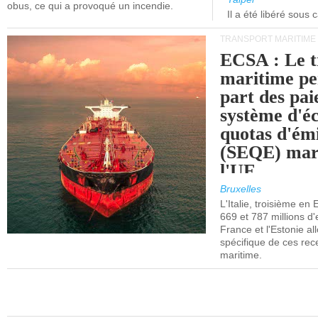
obus, ce qui a provoqué un incendie.
Il a été libéré sous 
TRANSPORT MARITIME
ECSA : Le t
maritime pe
part des pa
système d'é
quotas d'ém
(SEQE) mar
l'UE.
Bruxelles
L'Italie, troisième en
669 et 787 millions d'
France et l'Estonie al
spécifique de ces rec
maritime.