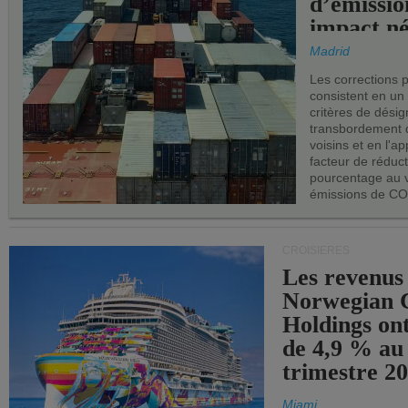
d’émissio
impact né
les ports 
Madrid
Les corrections 
consistent en un
critères de désig
transbordement 
voisins et en l'ap
facteur de réduc
pourcentage au 
émissions de CO
CROISIÈRES
Les revenus
Norwegian C
Holdings on
de 4,9 % au
trimestre 20
Miami