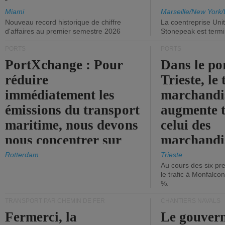
Miami
Marseille/New York/
Nouveau record historique de chiffre
La coentreprise Uni
d'affaires au premier semestre 2026
Stonepeak est term
PORTS
PORTS
PortXchange : Pour
Dans le po
réduire
Trieste, le 
immédiatement les
marchandis
émissions du transport
augmente t
maritime, nous devons
celui des
nous concentrer sur
marchandis
les ports.
diminue.
Rotterdam
Trieste
Au cours des six pr
le trafic à Monfalco
%.
TRANSPORT PAR CHEMIN DE FER
CHANTIERS NAVALS
Fermerci, la
Le gouver