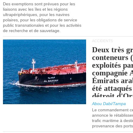
l'UE (SEQ
Des exemptions sont prévues pour les
après 2030.
liaisons avec les îles et les régions
ultrapériphériques, pour les navires
polaires, pour les obligations de service
public transnationales et pour les activités
de recherche et de sauvetage.
ACCIDENTS
Deux très g
conteneurs
exploités pa
compagnie
Émirats ara
été attaqués
détroit d'O
Abou Dabi/Tampa
Le commandement cen
annonce le rétabliss
trafic maritime à dest
provenance des ports 