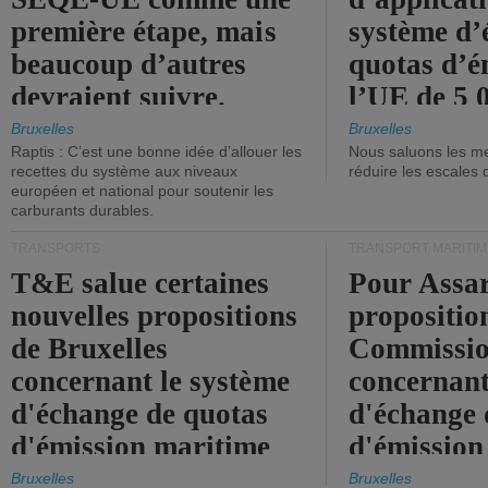
première étape, mais
système d’
beaucoup d’autres
quotas d’é
devraient suivre.
l’UE de 5 
tonneaux d
Bruxelles
Bruxelles
Raptis : C’est une bonne idée d’allouer les
Nous saluons les me
brute.
recettes du système aux niveaux
réduire les escales 
européen et national pour soutenir les
carburants durables.
TRANSPORTS
TRANSPORT MARITIM
T&E salue certaines
Pour Assar
nouvelles propositions
propositio
de Bruxelles
Commissi
concernant le système
concernant
d'échange de quotas
d'échange 
d'émission maritime
d'émission
de l'UE.
timide, alo
Bruxelles
Bruxelles