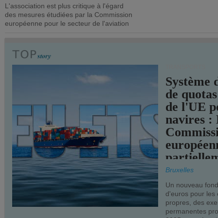
L'association est plus critique à l'égard
mesures pl
des mesures étudiées par la Commission
courageuse
européenne pour le secteur de l'aviation
attendues.
TRANSPORTS
Système 
de quotas
de l'UE p
navires :
Commiss
européen
partielle
demandes
Bruxelles
armateur
Un nouveau fonds
d'euros pour les
propres, des ex
permanentes pro