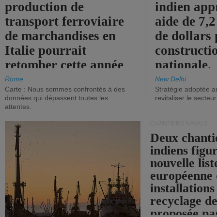
production de
indien app
transport ferroviaire
aide de 7,2
de marchandises en
de dollars 
Italie pourrait
constructi
retomber cette année
nationale.
aux niveaux de 2015.
Rome
New Delhi
Carte : Nous sommes confrontés à des
Stratégie adoptée a
données qui dépassent toutes les
revitaliser le secteur
attentes.
CHANTIERS NAVALS
Deux chanti
indiens figu
nouvelle list
européenne 
installations
recyclage de
proposée pa