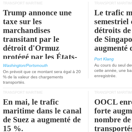
TRANSPORT MARITIME
TRANSPORT MARITIM
Trump annonce une
Le trafic 
taxe sur les
semestriel 
marchandises
détroits d
transitant par le
de Singapo
détroit d'Ormuz
augmenté 
protégé par les États-
Port Klang
Unis.
Au cours du seul de
Washington/Portsmouth
cette année, une ba
On prévoit que ce montant sera égal à 20
enregistrée.
% de la valeur des chargements
transportés.
TRANSPORT MARITIME
TRANSPORT MARITIM
En mai, le trafic
OOCL enre
maritime dans le canal
forte augm
de Suez a augmenté de
nombre de
15 %.
transporté