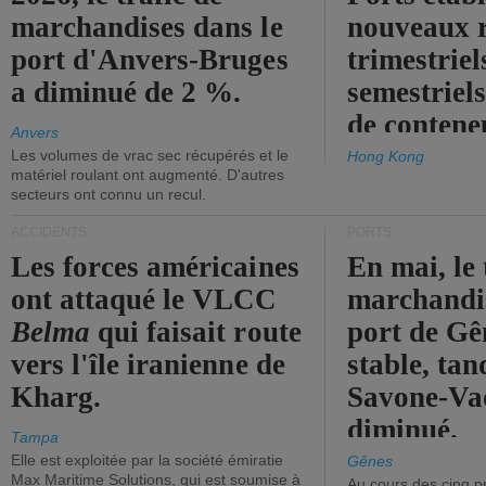
marchandises dans le
nouveaux 
port d'Anvers-Bruges
trimestriel
a diminué de 2 %.
semestriels
de contene
Anvers
Les volumes de vrac sec récupérés et le
Hong Kong
matériel roulant ont augmenté. D'autres
secteurs ont connu un recul.
ACCIDENTS
PORTS
Les forces américaines
En mai, le 
ont attaqué le VLCC
marchandis
Belma
qui faisait route
port de Gên
vers l'île iranienne de
stable, tan
Kharg.
Savone-Vad
diminué.
Tampa
Elle est exploitée par la société émiratie
Gênes
Max Maritime Solutions, qui est soumise à
Au cours des cinq p