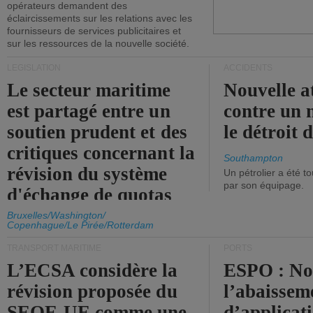
opérateurs demandent des
éclaircissements sur les relations avec les
fournisseurs de services publicitaires et
sur les ressources de la nouvelle société.
LÉGISLATION
ACCIDENTS
Le secteur maritime
Nouvelle a
est partagé entre un
contre un 
soutien prudent et des
le détroit
critiques concernant la
Southampton
révision du système
Un pétrolier a été 
par son équipage.
d'échange de quotas
d'émission de l'UE.
Bruxelles/Washington/
Copenhague/Le Pirée/Rotterdam
TRANSPORT MARITIME
PORTS
L’ECSA considère la
ESPO : No
révision proposée du
l’abaissem
SEQE-UE comme une
d’applicat