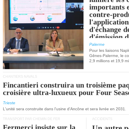
importants e
contre-produ
l'applicatio
d'échange d
d'émission d
(SEQE-UE) a
Palerme
maritimes av
Pour les liaisons Nap
Gênes-Palerme, le coû
occidentale.
2,9 millions et 19,9 mi
CHANTIERS NAVALS
Fincantieri construira un troisième pa
croisière ultra-luxueux pour Four Seas
Trieste
L'unité sera construite dans l'usine d'Ancône et sera livrée en 2031.
TRANSPORT PAR CHEMIN DE FER
ACCIDENTS
Fermerci insiste sur la
Un autre p