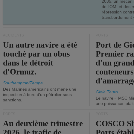
2035, un mécani
de l'OMI et des 
répression contre
transbordement «
ACCIDENTS
PORTS
Un autre navire a été
Port de Gi
touché par un obus
Premier r
dans le détroit
d'un grand
d'Ormuz.
conteneurs
d'amarrage
Southampton/Tampa
Des Marines américains ont mené une
Gioia Tauro
inspection à bord d'un pétrolier sous
Le navire « MSC Mir
sanctions.
une puissance total
PORTS
PORTS
Au deuxième trimestre
COSCO Sh
2026, le trafic de
Ports établ