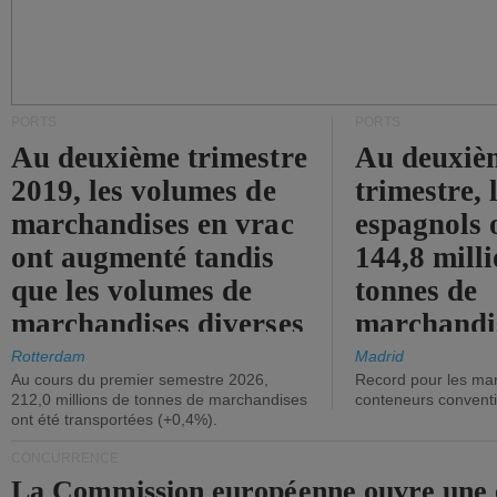
PORTS
PORTS
Au deuxième trimestre
Au deuxiè
2019, les volumes de
trimestre, 
marchandises en vrac
espagnols o
ont augmenté tandis
144,8 mill
que les volumes de
tonnes de
marchandises diverses
marchandi
ont diminué.
(+2,9%).
Rotterdam
Madrid
Au cours du premier semestre 2026,
Record pour les ma
212,0 millions de tonnes de marchandises
conteneurs convent
ont été transportées (+0,4%).
CONCURRENCE
La Commission européenne ouvre une 