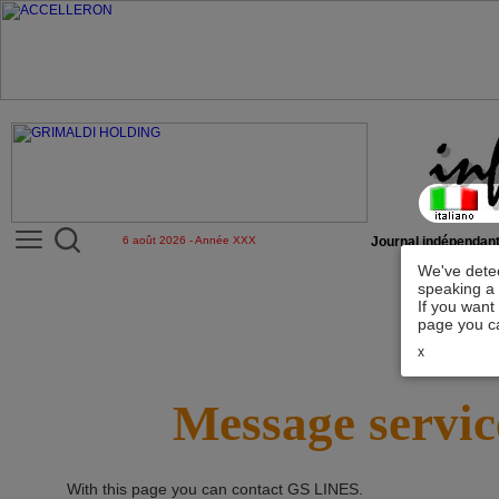
6 août 2026 - Année XXX
Journal indépendant
We've detec
speaking a 
If you want
page you ca
x
Message servic
With this page you can contact
GS LINES
.