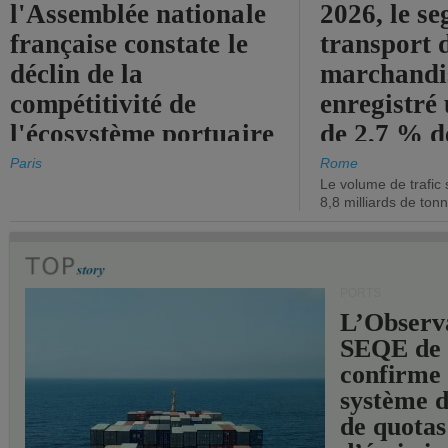
l'Assemblée nationale
2026, le s
française constate le
transport 
déclin de la
marchandis
compétitivité de
enregistré
l'écosystème portuaire
de 2,7 % d
de l'État.
chiffre d'a
Paris
Rome
Le volume de trafic 
opérationn
8,8 milliards de ton
PORTS
L’Observ
SEQE de 
confirme 
système 
de quotas