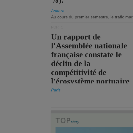
%).
Ankara
Au cours du premier semestre, le trafic mar
PORTS
Un rapport de
l'Assemblée nationale
française constate le
déclin de la
compétitivité de
l'écosystème portuaire
de l'État.
Paris