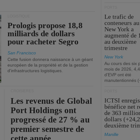
PORTS
Le trafic de
LOGISTIQUE
conteneurs au
Prologis propose 18,8
New York a
milliards de dollars
augmenté de 
pour racheter Segro
au deuxième
trimestre
San Francisco
New York
Cette fusion donnera naissance à un géant
Au cours des six 
européen de la propriété et de la gestion
mois de 2026, 4,4
d'infrastructures logistiques.
d'EVP ont été
manutentionnés (
CROISIÈRES
PORTS
Les revenus de Global
ICTSI enregis
bénéfice net 
Port Holdings ont
de 363 millio
progressé de 27 % au
dollars (+24,
deuxième tri
premier semestre de
Manille
cette année.