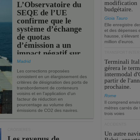
modification
L’Observatoire du
budgétaire.
SEQE de l’UE
Gioia Tauro
confirme que le
Elle enregistre de
système d’échange
et des dépenses 
de quotas
hausse, s'élevant
million d'euros.
d’émission a un
impact négatif sur
TRANSPORT INTE
les ports de l’UE.
Terminali Ital
Madrid
gérera le term
Les corrections proposées
intermodal d'
consistent en un élargissement des
partir de l'an
critères de désignation des ports de
prochaine.
transbordement de conteneurs
voisins et en l'application d'un
Rome
facteur de réduction en
Il comprend envir
pourcentage au volume des
mètres carrés de t
émissions de CO2 des navires.
trois voies
ACCIDENTS
CROISIÈRES
Un autre navi
Les revenus de
Bahri, appart