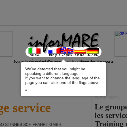
Journal indépendant d'économie et de politique des transports
We've detected that you might be
speaking a different language.
If you want to change the language of the
page you can click one of the flags above.
x
ENTREPRISES
e service
Le group
les servi
Training 
O STINNES SCHIFFAHRT GMBH
.