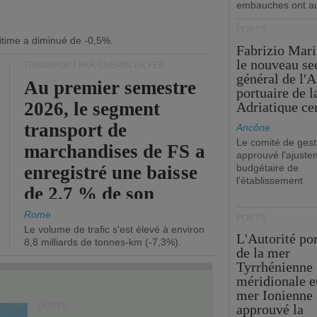
embauches ont a
PORTS
itime a diminué de -0,5%.
Fabrizio Maril
le nouveau se
TRANSPORT PAR CHEMIN DE FER
général de l'A
Au premier semestre
portuaire de 
2026, le segment
Adriatique cen
transport de
Ancône
Le comité de gest
marchandises de FS a
approuvé l'ajuste
enregistré une baisse
budgétaire de
l'établissement
de 2,7 % de son
chiffre d'affaires
Rome
PORTS
Le volume de trafic s'est élevé à environ
opérationnel.
L'Autorité po
8,8 milliards de tonnes-km (-7,3%).
de la mer
Tyrrhénienne
méridionale et
mer Ionienne 
PORTS
approuvé la