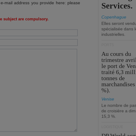
 e-mail address you provide here: please
Services.
Copenhague
e subject are compulsory.
Elles seront vend
spécialisée dans l
industrielles.
PORTS
Au cours du
trimestre avri
le port de Ven
traité 6,3 mil
tonnes de
marchandises 
%).
Venise
Le nombre de pa
de croisière a di
15,3 %.
LOGISTIQUE
DP World acq