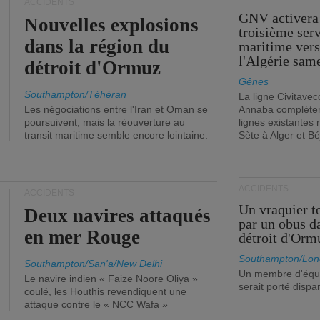
ACCIDENTS
GNV activera
Nouvelles explosions
troisième ser
dans la région du
maritime ver
l'Algérie sam
détroit d'Ormuz
Gênes
Southampton/Téhéran
La ligne Civitavec
Les négociations entre l'Iran et Oman se
Annaba compléter
poursuivent, mais la réouverture au
lignes existantes r
transit maritime semble encore lointaine.
Sète à Alger et Bé
ACCIDENTS
ACCIDENTS
Un vraquier t
Deux navires attaqués
par un obus d
en mer Rouge
détroit d'Orm
Southampton/Lon
Southampton/San'a/New Delhi
Un membre d'équ
Le navire indien « Faize Noore Oliya »
serait porté dispa
coulé, les Houthis revendiquent une
attaque contre le « NCC Wafa »