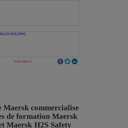
15:55 GMT+2
e Maersk commercialise
ces de formation Maersk
et Maersk H2S Safety