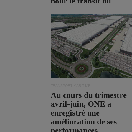
pour le transit du
détroit d'Ormuz.
TRANSPORT MARITIME
Au cours du trimestre
avril-juin, ONE a
enregistré une
amélioration de ses
performances