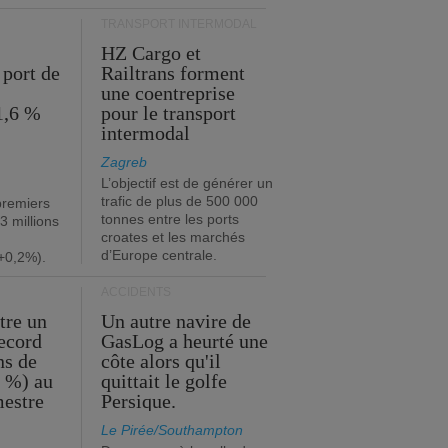
TRANSPORT INTERMODAL
HZ Cargo et
 port de
Railtrans forment
une coentreprise
1,6 %
pour le transport
intermodal
Zagreb
L’objectif est de générer un
trafic de plus de 500 000
premiers
tonnes entre les ports
3 millions
croates et les marchés
d’Europe centrale.
+0,2%).
ACCIDENTS
tre un
Un autre navire de
record
GasLog a heurté une
ns de
côte alors qu'il
2 %) au
quittait le golfe
mestre
Persique.
Le Pirée/Southampton