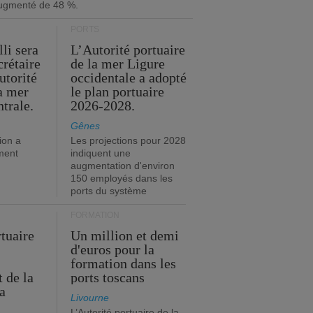
ugmenté de 48 %.
PORTS
li sera
L’Autorité portuaire
crétaire
de la mer Ligure
utorité
occidentale a adopté
la mer
le plan portuaire
trale.
2026-2028.
Gênes
ion a
Les projections pour 2028
ment
indiquent une
augmentation d'environ
150 employés dans les
ports du système
FORMATION
rtuaire
Un million et demi
d'euros pour la
formation dans les
 de la
ports toscans
a
Livourne
L’Autorité portuaire de la