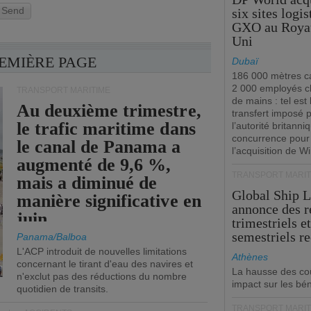
Send
six sites logi
GXO au Roya
Uni
REMIÈRE PAGE
Dubaï
186 000 mètres ca
2 000 employés 
TRANSPORT MARITIME
de mains : tel est 
Au deuxième trimestre,
transfert imposé 
le trafic maritime dans
l’autorité britanni
concurrence pour
le canal de Panama a
l’acquisition de W
augmenté de 9,6 %,
TRANSPORT MARIT
mais a diminué de
Global Ship 
manière significative en
annonce des 
juin.
trimestriels e
semestriels re
Panama/Balboa
L'ACP introduit de nouvelles limitations
Athènes
concernant le tirant d'eau des navires et
La hausse des co
n'exclut pas des réductions du nombre
impact sur les bé
quotidien de transits.
TRANSPORT MARIT