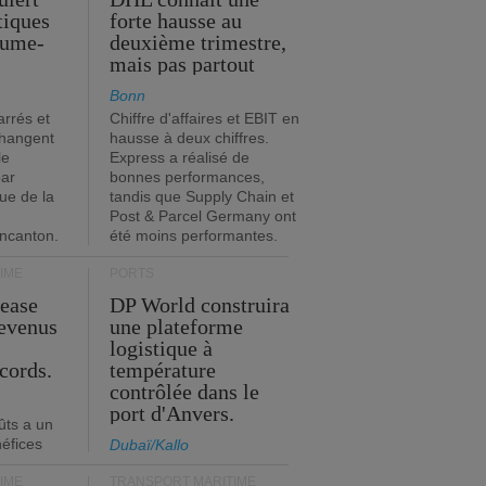
stiques
forte hausse au
ume-
deuxième trimestre,
mais pas partout
Bonn
rrés et
Chiffre d'affaires et EBIT en
changent
hausse à deux chiffres.
le
Express a réalisé de
par
bonnes performances,
que de la
tandis que Supply Chain et
Post & Parcel Germany ont
incanton.
été moins performantes.
IME
PORTS
Lease
DP World construira
revenus
une plateforme
t
logistique à
cords.
température
contrôlée dans le
port d'Anvers.
ûts a un
néfices
Dubaï/Kallo
IME
TRANSPORT MARITIME