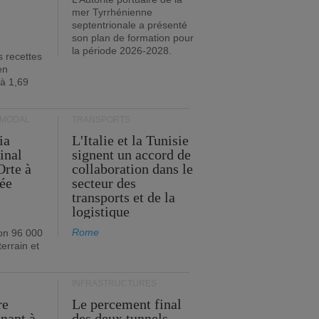
mer Tyrrhénienne
septentrionale a présenté
son plan de formation pour
la période 2026-2028.
s recettes
en
 à 1,69
RMODAL
TRANSPORTS
ia
L'Italie et la Tunisie
inal
signent un accord de
Orte à
collaboration dans le
née
secteur des
transports et de la
logistique
Rome
on 96 000
errain et
INFRASTRUCTURES
re
Le percement final
enant à
des deux tunnels