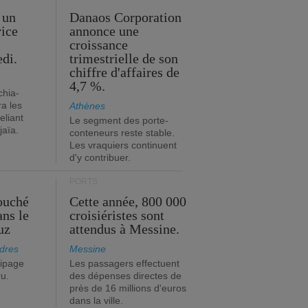
 un
Danaos Corporation
vice
annonce une
s
croissance
edi.
trimestrielle de son
chiffre d'affaires de
4,7 %.
chia-
a les
Athènes
eliant
Le segment des porte-
jaïa.
conteneurs reste stable.
Les vraquiers continuent
d'y contribuer.
PORTS
ouché
Cette année, 800 000
ans le
croisiéristes sont
uz
attendus à Messine.
dres
Messine
ipage
Les passagers effectuent
ru.
des dépenses directes de
près de 16 millions d'euros
dans la ville.