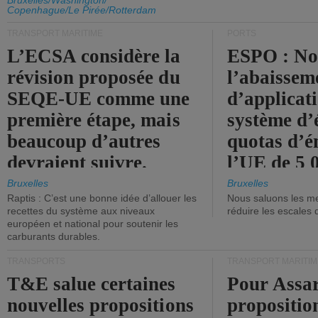
d'émission de l'UE.
Bruxelles/Washington/
Copenhague/Le Pirée/Rotterdam
TRANSPORT MARITIME
PORTS
L’ECSA considère la
ESPO : No
révision proposée du
l’abaissem
SEQE-UE comme une
d’applicat
première étape, mais
système d’
beaucoup d’autres
quotas d’é
devraient suivre.
l’UE de 5 
tonneaux d
Bruxelles
Bruxelles
Raptis : C’est une bonne idée d’allouer les
Nous saluons les me
brute.
recettes du système aux niveaux
réduire les escales 
européen et national pour soutenir les
carburants durables.
TRANSPORTS
TRANSPORT MARITIM
T&E salue certaines
Pour Assar
nouvelles propositions
propositio