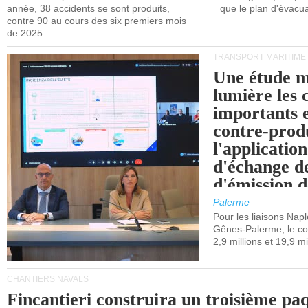
année, 38 accidents se sont produits,
que le plan d'évacua
contre 90 au cours des six premiers mois
de 2025.
TRANSPORT MARITIME
Une étude m
lumière les 
importants e
contre-produ
l'applicatio
d'échange d
d'émission d
(SEQE-UE) a
Palerme
maritimes av
Pour les liaisons Nap
Gênes-Palerme, le coû
occidentale.
2,9 millions et 19,9 mi
CHANTIERS NAVALS
Fincantieri construira un troisième pa