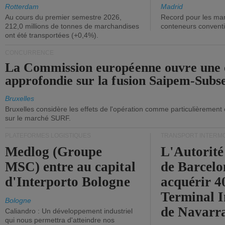
ont diminué.
(+2,9%).
Rotterdam
Madrid
Au cours du premier semestre 2026,
Record pour les ma
212,0 millions de tonnes de marchandises
conteneurs convent
ont été transportées (+0,4%).
CONCURRENCE
La Commission européenne ouvre une 
approfondie sur la fusion Saipem-Subs
Bruxelles
Bruxelles considère les effets de l'opération comme particulièrement
sur le marché SURF.
PLATEFORMES LOGISTIQUES
TRANSPORT INTERM
Medlog (Groupe
L'Autorité
MSC) entre au capital
de Barcelo
d'Interporto Bologne
acquérir 
Terminal 
Bologne
de Navarr
Caliandro : Un développement industriel
qui nous permettra d'atteindre nos