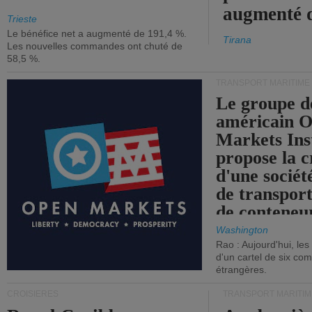
augmenté 
Trieste
Le bénéfice net a augmenté de 191,4 %.
Tirana
Les nouvelles commandes ont chuté de
58,5 %.
TRANSPORT MARITIME
Le groupe d
américain 
Markets Ins
propose la c
d'une sociét
de transpor
de conteneu
Washington
Rao : Aujourd'hui, le
d'un cartel de six co
étrangères.
CROISIÈRES
TRANSPORT MARITIM