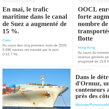
TRANSPORT MARITIME
TRANSPORT MARITIM
En mai, le trafic
OOCL enre
maritime dans le canal
forte augm
de Suez a augmenté de
nombre de
15 %.
transporté
flotte
Caire
Au cours des cinq premiers mois de 2026,
Hong Kong
5 696 navires ont transité par le port
Au cours du trimestre
(+12,7 %).
revenus générés par 
progressé de 19,8 
ACCIDENTS
Dans le détr
d'Ormuz, un
conteneurs a
près des cô
Mascate/Portsmouth