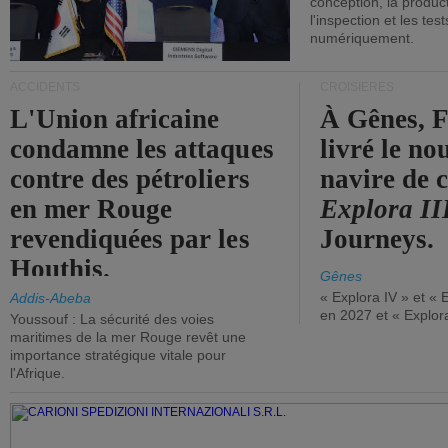
conception, la producti
l'inspection et les tes
numériquement.
ACCIDENTS
CROISIÈRES
L'Union africaine
À Gênes, F
condamne les attaques
livré le n
contre des pétroliers
navire de c
en mer Rouge
Explora II
revendiquées par les
Journeys.
Houthis.
Gênes
« Explora IV » et « 
Addis-Abeba
en 2027 et « Explor
Youssouf : La sécurité des voies
maritimes de la mer Rouge revêt une
importance stratégique vitale pour
l'Afrique.