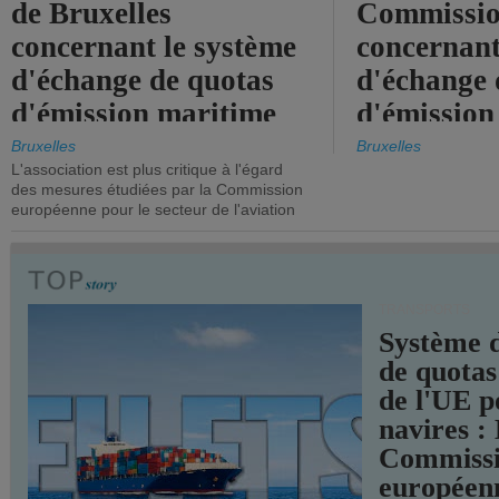
de Bruxelles
Commissi
concernant le système
concernant
d'échange de quotas
d'échange 
d'émission maritime
d'émission
de l'UE.
timide, alo
Bruxelles
Bruxelles
L'association est plus critique à l'égard
mesures pl
des mesures étudiées par la Commission
courageuse
européenne pour le secteur de l'aviation
attendues.
TRANSPORTS
Système 
de quotas
de l'UE p
navires :
Commiss
européen