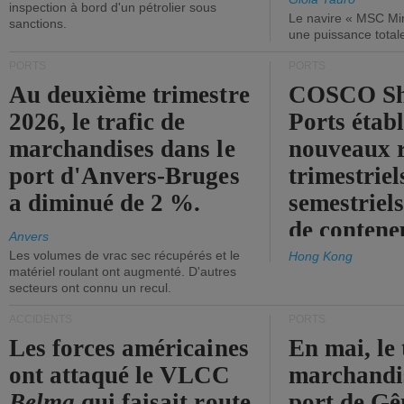
inspection à bord d'un pétrolier sous
Le navire « MSC Mir
sanctions.
une puissance total
PORTS
PORTS
Au deuxième trimestre
COSCO Sh
2026, le trafic de
Ports établ
marchandises dans le
nouveaux 
port d'Anvers-Bruges
trimestriel
a diminué de 2 %.
semestriels
de contene
Anvers
Les volumes de vrac sec récupérés et le
Hong Kong
matériel roulant ont augmenté. D'autres
secteurs ont connu un recul.
ACCIDENTS
PORTS
Les forces américaines
En mai, le 
ont attaqué le VLCC
marchandis
Belma
qui faisait route
port de Gên