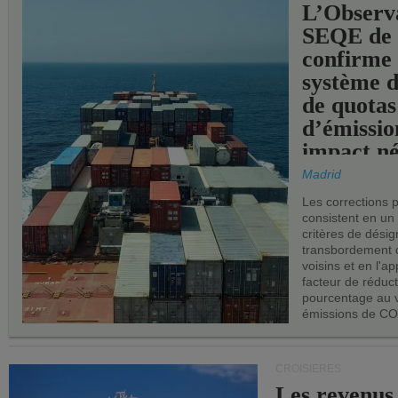
L’Observ
SEQE de 
confirme 
système 
de quotas
d’émissio
impact né
les ports 
Madrid
Les corrections 
consistent en un
critères de désig
transbordement 
voisins et en l'ap
facteur de réduc
pourcentage au 
émissions de CO
CROISIÈRES
Les revenus