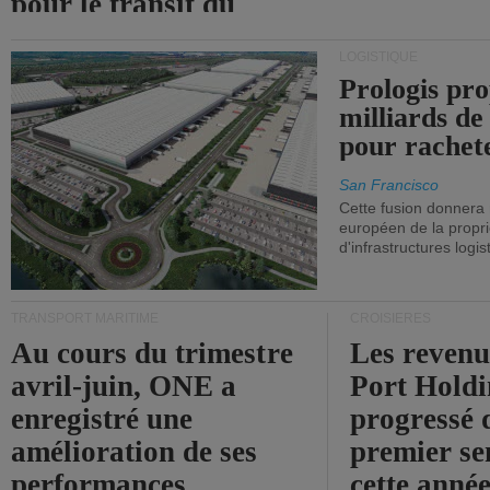
pour le transit du
détroit d'Ormuz.
LOGISTIQUE
Prologis pro
milliards de
pour rachet
San Francisco
Cette fusion donnera
européen de la propri
d'infrastructures logis
TRANSPORT MARITIME
CROISIÈRES
Au cours du trimestre
Les revenu
avril-juin, ONE a
Port Holdi
enregistré une
progressé 
amélioration de ses
premier se
performances
cette année