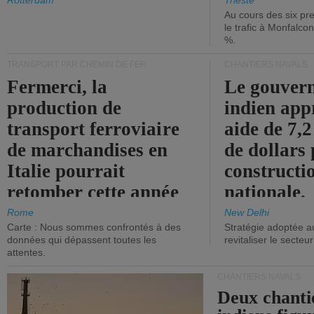
les ports.
diminue.
Rotterdam
Trieste
Au cours des six pr
le trafic à Monfalco
%.
TRANSPORT PAR CHEMIN DE FER
CHANTIERS NAVALS
Fermerci, la
Le gouver
production de
indien app
transport ferroviaire
aide de 7,2
de marchandises en
de dollars 
Italie pourrait
constructi
retomber cette année
nationale.
aux niveaux de 2015.
Rome
New Delhi
Carte : Nous sommes confrontés à des
Stratégie adoptée a
données qui dépassent toutes les
revitaliser le secteur
attentes.
CHANTIERS NAVALS
Deux chanti