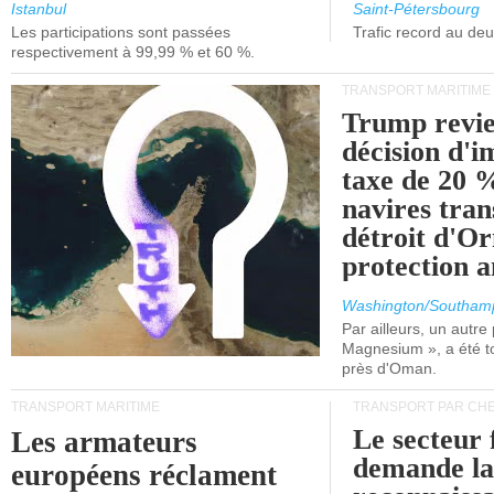
et de Lisbonne.
Istanbul
Saint-Pétersbourg
Les participations sont passées
Trafic record au de
respectivement à 99,99 % et 60 %.
TRANSPORT MARITIME
Trump revie
décision d'
taxe de 20 %
navires tran
détroit d'O
protection 
Washington/Southam
Par ailleurs, un autre p
Magnesium », a été t
près d'Oman.
TRANSPORT MARITIME
TRANSPORT PAR CHE
Le secteur 
Les armateurs
demande l
européens réclament