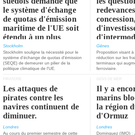
suédois demande que
les questio
le système d'échange
redevances
de quotas d'émission
concession
maritime de l'UE soit
d'investiss
étendu à un plus
d'intermod
grand nombre de
l'attention
Stockholm
Gênes
Stockholm souligne la nécessité pour le
Proposition visant 
navires.
politiciens.
système d'échange de quotas d'émission
réduction sur les fr
(SEQE) de demeurer un pilier de la
terminaux qui augmen
politique climatique de l'UE.
ferroviaire.
PIRATERIE
GENS DE MER
Les attaques de
Il y a enco
pirates contre les
marins blo
navires continuent de
la région d
diminuer.
d'Ormuz
Londres
Londres
Au cours du premier semestre de cette
Dominguez (IMO) : 