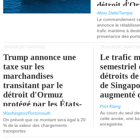
détroit d'O
Abou Dabi/Tampa
Le commandement cen
annonce le rétabliss
trafic maritime à dest
provenance des ports 
TRANSPORT MARITIME
TRANSPORT MARITIM
Trump annonce une
Le trafic 
taxe sur les
semestriel 
marchandises
détroits d
transitant par le
de Singapo
détroit d'Ormuz
augmenté 
protégé par les États-
Port Klang
Unis.
Au cours du seul de
Washington/Portsmouth
cette année, une ba
On prévoit que ce montant sera égal à 20
enregistrée.
% de la valeur des chargements
transportés.