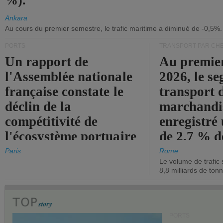
%).
Ankara
Au cours du premier semestre, le trafic maritime a diminué de -0,5%.
PORTS
TRANSPORT PAR CHE
Un rapport de
Au premie
l'Assemblée nationale
2026, le s
française constate le
transport 
déclin de la
marchandis
compétitivité de
enregistré
l'écosystème portuaire
de 2,7 % d
de l'État.
chiffre d'a
Paris
Rome
Le volume de trafic 
opérationn
8,8 milliards de ton
PORTS