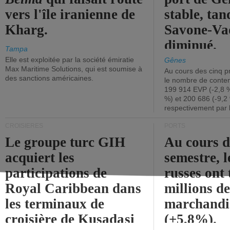
vers l'île iranienne de
stable, tan
Kharg.
Savone-Vad
diminué.
Tampa
Elle est exploitée par la société émiratie
Gênes
Max Maritime Solutions, qui est soumise à
Au cours des cinq p
des sanctions américaines.
le nombre de conten
199 914 EVP (-2,8 %
%) et 200 686 (-9,2 
respectivement par 
CROISIÈRES
PORTS
Le groupe turc GIH
Au cours 
acquiert les
semestre, l
participations de
russes ont 
Royal Caribbean dans
millions d
les terminaux de
marchandi
croisière de Kusadasi
(+5,8%).