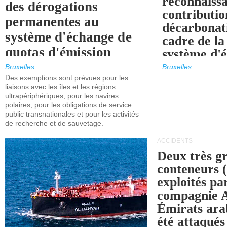
reconnaissa
des dérogations
contributio
permanentes au
décarbonat
système d'échange de
cadre de la
quotas d'émission
système d'
maritimes de l'UE
quotas d'ém
Bruxelles
Bruxelles
l'UE (SEQ
Des exemptions sont prévues pour les
après 2030.
liaisons avec les îles et les régions
ultrapériphériques, pour les navires
polaires, pour les obligations de service
public transnationales et pour les activités
de recherche et de sauvetage.
ACCIDENTS
Deux très g
conteneurs
exploités pa
compagnie
Émirats ara
été attaqués