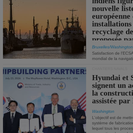
indiens figu
nouvelle list
européenne 
installations
recyclage de
proposée pa
Commission
Bruxelles/Washington
Satisfaction de l'ECS
mondial de la navigat
CHANTIERS NAVALS
Hyundai et 
signent un 
la construct
assistée par 
Washington
L'objectif est de mett
système de fabricati
lequel tous les proces