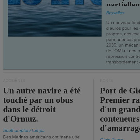
partielle
demandes
Bruxelles
armateur
Un nouveau fonds
d'euros pour les
propres, des ex
permanentes pro
2035, un mécani
de l'OMI et des 
répression contre
transbordement «
ACCIDENTS
PORTS
Un autre navire a été
Port de Gi
touché par un obus
Premier r
dans le détroit
d'un grand
d'Ormuz.
conteneurs
d'amarrage
Southampton/Tampa
Des Marines américains ont mené une
Gioia Tauro