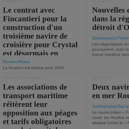
CROISIÈRES
ACCIDENTS
Le contrat avec
Nouvelles 
Fincantieri pour la
dans la ré
construction d'un
détroit d'
troisième navire de
Southampton/Téhér
croisière pour Crystal
Les négociations en
poursuivent, mais l
est désormais en
transit maritime sem
vigueur.
Monaco/Miami
La livraison est prévue pour 2034.
TRANSPORT MARITIME
ACCIDENTS
Les associations de
Deux navir
transport maritime
en mer Ro
réitèrent leur
Southampton/San'a
opposition aux péages
Le navire indien « F
coulé, les Houthis 
et tarifs obligatoires
attaque contre le «