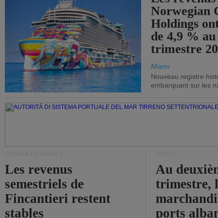
Norwegian C
Holdings on
de 4,9 % au
trimestre 20
Miami
Nouveau registre his
embarquant sur les nav
CHANTIERS NAVALS
PORTS
Les revenus
Au deuxiè
semestriels de
trimestre, 
Fincantieri restent
marchandis
stables
ports alba