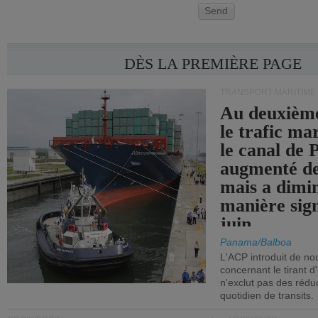
Send
DÈS LA PREMIÈRE PAGE
TRANSPORT MARITIME
Au deuxième
le trafic ma
le canal de
augmenté de
mais a dimi
manière sign
juin.
Panama/Balboa
L'ACP introduit de nou
concernant le tirant d
n'exclut pas des réd
quotidien de transits.