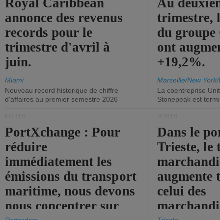
Royal Caribbean
Au deuxiè
annonce des revenus
trimestre, 
records pour le
du group
trimestre d'avril à
ont augme
juin.
+19,2%.
Miami
Marseille/New York/
Nouveau record historique de chiffre
La coentreprise Uni
d'affaires au premier semestre 2026
Stonepeak est term
PORTS
PORTS
PortXchange : Pour
Dans le po
réduire
Trieste, le 
immédiatement les
marchandis
émissions du transport
augmente t
maritime, nous devons
celui des
nous concentrer sur
marchandis