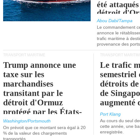
été attaqués
détroit d'O
Abou Dabi/Tampa
Le commandement cen
annonce le rétabliss
trafic maritime à dest
provenance des ports 
TRANSPORT MARITIME
TRANSPORT MARITIM
Trump annonce une
Le trafic 
taxe sur les
semestriel 
marchandises
détroits d
transitant par le
de Singapo
détroit d'Ormuz
augmenté 
protégé par les États-
Port Klang
Unis.
Au cours du seul de
Washington/Portsmouth
cette année, une ba
On prévoit que ce montant sera égal à 20
enregistrée.
% de la valeur des chargements
transportés.