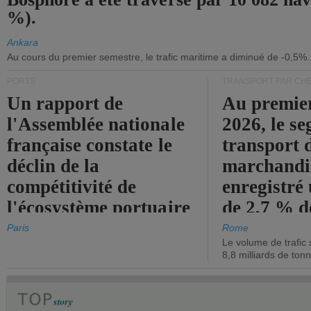
%).
Ankara
Au cours du premier semestre, le trafic maritime a diminué de -0,5%.
PORTS
TRANSPORT PAR CHE
Un rapport de
Au premie
l'Assemblée nationale
2026, le s
française constate le
transport 
déclin de la
marchandis
compétitivité de
enregistré
l'écosystème portuaire
de 2,7 % d
de l'État.
chiffre d'a
Paris
Rome
Le volume de trafic 
opérationn
8,8 milliards de ton