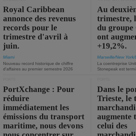
Royal Caribbean
Au deuxiè
annonce des revenus
trimestre, 
records pour le
du group
trimestre d'avril à
ont augme
juin.
+19,2%.
Miami
Marseille/New York/
Nouveau record historique de chiffre
La coentreprise Uni
d'affaires au premier semestre 2026
Stonepeak est term
PORTS
PORTS
PortXchange : Pour
Dans le po
réduire
Trieste, le 
immédiatement les
marchandis
émissions du transport
augmente t
maritime, nous devons
celui des
nous concentrer sur
marchandis