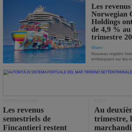
Les revenus
Norwegian C
Holdings on
de 4,9 % au
trimestre 20
Miami
Nouveau registre his
embarquant sur les nav
CHANTIERS NAVALS
PORTS
Les revenus
Au deuxiè
semestriels de
trimestre, 
Fincantieri restent
marchandis