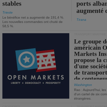
stables
ports alba
augmenté 
Trieste
Le bénéfice net a augmenté de 191,4 %.
Tirana
Les nouvelles commandes ont chuté de
58,5 %.
TRANSPORT MARITIME
Le groupe d
américain 
Markets Ins
propose la c
d'une sociét
de transpor
de conteneu
Washington
Rao : Aujourd'hui, le
d'un cartel de six co
étrangères.
CROISIÈRES
TRANSPORT MARITIM