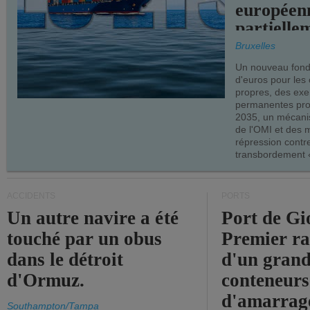
européen
partielle
demandes
Bruxelles
armateur
Un nouveau fonds
d'euros pour les
propres, des ex
permanentes pro
2035, un mécani
de l'OMI et des 
répression contre
transbordement «
ACCIDENTS
PORTS
Un autre navire a été
Port de Gi
touché par un obus
Premier r
dans le détroit
d'un grand
d'Ormuz.
conteneurs
d'amarrage
Southampton/Tampa