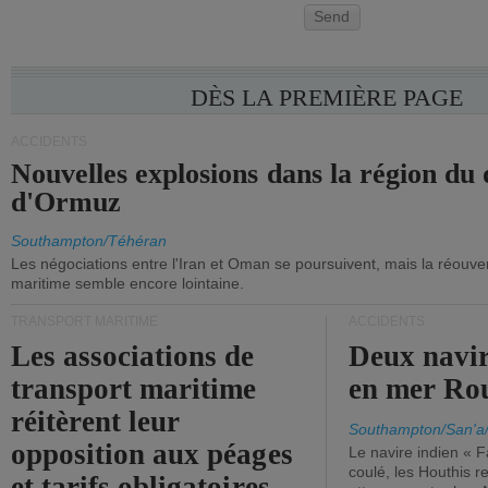
Send
DÈS LA PREMIÈRE PAGE
ACCIDENTS
Nouvelles explosions dans la région du 
d'Ormuz
Southampton/Téhéran
Les négociations entre l'Iran et Oman se poursuivent, mais la réouver
maritime semble encore lointaine.
TRANSPORT MARITIME
ACCIDENTS
Les associations de
Deux navir
transport maritime
en mer Ro
réitèrent leur
Southampton/San'a
opposition aux péages
Le navire indien « F
coulé, les Houthis 
et tarifs obligatoires