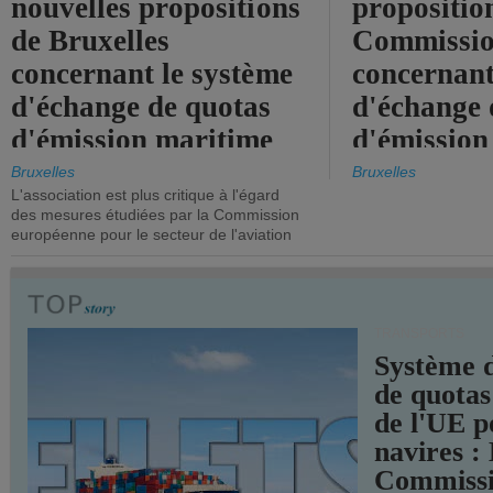
nouvelles propositions
propositio
de Bruxelles
Commissi
concernant le système
concernant
d'échange de quotas
d'échange 
d'émission maritime
d'émission
de l'UE.
timide, alo
Bruxelles
Bruxelles
L'association est plus critique à l'égard
mesures pl
des mesures étudiées par la Commission
courageuse
européenne pour le secteur de l'aviation
attendues.
TRANSPORTS
Système 
de quotas
de l'UE p
navires :
Commiss