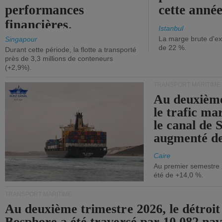
performances
cette année
financières.
Istanbul
La marge brute d'ex
Singapour
de 22 %.
Durant cette période, la flotte a transporté
près de 3,3 millions de conteneurs
(+2,9%).
TRANSPORT MARITIME
Au deuxième
le trafic ma
le canal de 
augmenté de
Caire
Au premier semestre 
été de +14,0 %.
TRANSPORT MARITIME
Au deuxième trimestre 2026, le détroit
Bosphore a été traversé par 10 082 nav