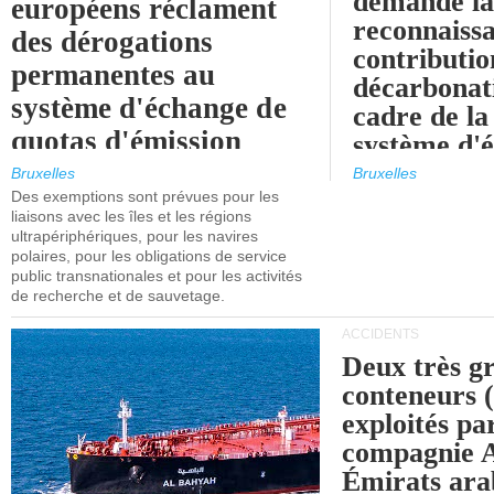
demande l
européens réclament
reconnaissa
des dérogations
contributio
permanentes au
décarbonat
système d'échange de
cadre de la
quotas d'émission
système d'
maritimes de l'UE
quotas d'ém
Bruxelles
Bruxelles
l'UE (SEQ
Des exemptions sont prévues pour les
après 2030.
liaisons avec les îles et les régions
ultrapériphériques, pour les navires
polaires, pour les obligations de service
public transnationales et pour les activités
de recherche et de sauvetage.
ACCIDENTS
Deux très g
conteneurs
exploités pa
compagnie
Émirats ara