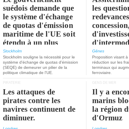
suédois demande que
les questio
le système d'échange
redevances
de quotas d'émission
concession
maritime de l'UE soit
d'investiss
étendu à un plus
d'intermod
grand nombre de
l'attention
Stockholm
Gênes
Stockholm souligne la nécessité pour le
Proposition visant 
navires.
politiciens.
système d'échange de quotas d'émission
réduction sur les fr
(SEQE) de demeurer un pilier de la
terminaux qui augmen
politique climatique de l'UE.
ferroviaire.
PIRATERIE
GENS DE MER
Les attaques de
Il y a enco
pirates contre les
marins blo
navires continuent de
la région d
diminuer.
d'Ormuz
Londres
Londres