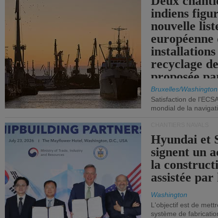
Deux chanti
indiens figu
nouvelle list
européenne 
installations
recyclage de
proposée pa
Commission
Bruxelles/Washington
Satisfaction de l'ECS
mondial de la navigat
CHANTIERS NAVALS
Hyundai et 
signent un 
la construct
assistée par 
Washington
L'objectif est de mett
système de fabricati