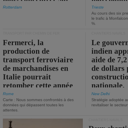
les ports.
diminue.
Rotterdam
Trieste
Au cours des six pr
le trafic à Monfalco
%.
TRANSPORT PAR CHEMIN DE FER
CHANTIERS NAVALS
Fermerci, la
Le gouver
production de
indien app
transport ferroviaire
aide de 7,2
de marchandises en
de dollars 
Italie pourrait
constructi
retomber cette année
nationale.
aux niveaux de 2015.
Rome
New Delhi
Carte : Nous sommes confrontés à des
Stratégie adoptée a
données qui dépassent toutes les
revitaliser le secteur
attentes.
CHANTIERS NAVALS