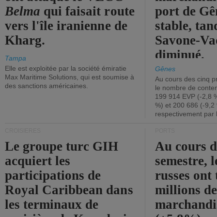
Belma
qui faisait route
port de Gên
vers l'île iranienne de
stable, tan
Kharg.
Savone-Vad
diminué.
Tampa
Elle est exploitée par la société émiratie
Gênes
Max Maritime Solutions, qui est soumise à
Au cours des cinq p
des sanctions américaines.
le nombre de conten
199 914 EVP (-2,8 %
%) et 200 686 (-9,2 
respectivement par 
CROISIÈRES
PORTS
Le groupe turc GIH
Au cours 
acquiert les
semestre, l
participations de
russes ont 
Royal Caribbean dans
millions d
les terminaux de
marchandi