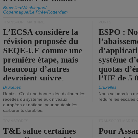
d'émission de l'UE.
Bruxelles/Washington/
Copenhague/Le Pirée/Rotterdam
TRANSPORT MARITIME
PORTS
L’ECSA considère la
ESPO : No
révision proposée du
l’abaissem
SEQE-UE comme une
d’applicat
première étape, mais
système d’
beaucoup d’autres
quotas d’é
devraient suivre.
l’UE de 5 
tonneaux d
Bruxelles
Bruxelles
Raptis : C’est une bonne idée d’allouer les
Nous saluons les me
brute.
recettes du système aux niveaux
réduire les escales 
européen et national pour soutenir les
carburants durables.
TRANSPORTS
TRANSPORT MARITIM
T&E salue certaines
Pour Assar