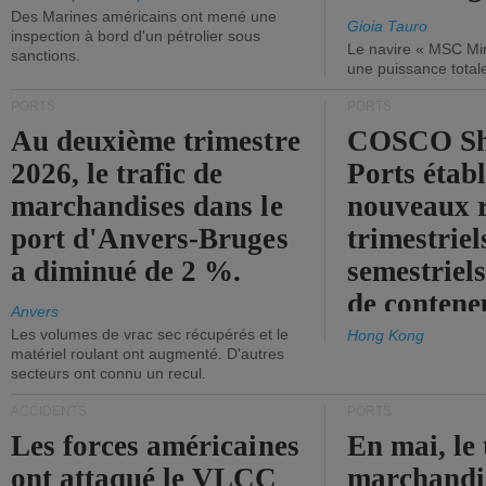
Des Marines américains ont mené une
Gioia Tauro
inspection à bord d'un pétrolier sous
Le navire « MSC Mir
sanctions.
une puissance total
PORTS
PORTS
Au deuxième trimestre
COSCO Sh
2026, le trafic de
Ports établ
marchandises dans le
nouveaux 
port d'Anvers-Bruges
trimestriel
a diminué de 2 %.
semestriels
de contene
Anvers
Les volumes de vrac sec récupérés et le
Hong Kong
matériel roulant ont augmenté. D'autres
secteurs ont connu un recul.
ACCIDENTS
PORTS
Les forces américaines
En mai, le 
ont attaqué le VLCC
marchandis