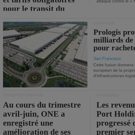
attaque contre le «
pour le transit du
détroit d'Ormuz.
LOGISTIQUE
Prologis pro
milliards de
pour rachet
San Francisco
Cette fusion donnera
européen de la propri
d'infrastructures logis
TRANSPORT MARITIME
CROISIÈRES
Au cours du trimestre
Les revenu
avril-juin, ONE a
Port Holdi
enregistré une
progressé 
amélioration de ses
premier se