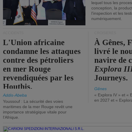
lequel tous les proces
conception, la producti
l'inspection et les tes
numériquement.
ACCIDENTS
CROISIÈRES
L'Union africaine
À Gênes, F
condamne les attaques
livré le n
contre des pétroliers
navire de c
en mer Rouge
Explora II
revendiquées par les
Journeys.
Houthis.
Gênes
« Explora IV » et « 
Addis-Abeba
en 2027 et « Explor
Youssouf : La sécurité des voies
maritimes de la mer Rouge revêt une
importance stratégique vitale pour
l'Afrique.