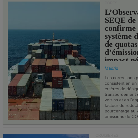
PORTS
L’Observ
SEQE de 
confirme 
système 
de quotas
d’émissio
impact né
les ports 
Madrid
Les corrections 
consistent en un
critères de désig
transbordement 
voisins et en l'ap
facteur de réduc
pourcentage au 
émissions de CO
CROISIÈRES