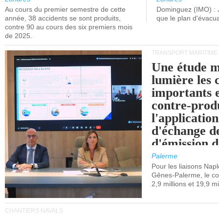
Au cours du premier semestre de cette
Dominguez (IMO) : 
année, 38 accidents se sont produits,
que le plan d'évacua
contre 90 au cours des six premiers mois
de 2025.
TRANSPORT MARITIME
Une étude m
lumière les 
importants e
contre-produ
l'applicatio
d'échange d
d'émission d
(SEQE-UE) a
Palerme
maritimes av
Pour les liaisons Nap
Gênes-Palerme, le coû
occidentale.
2,9 millions et 19,9 mi
CHANTIERS NAVALS