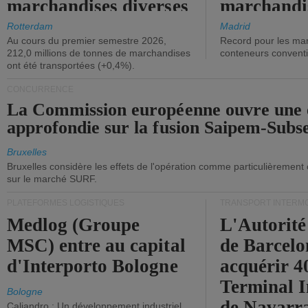
marchandises diverses
marchandi
ont diminué.
(+2,9%).
Rotterdam
Madrid
Au cours du premier semestre 2026,
Record pour les ma
212,0 millions de tonnes de marchandises
conteneurs convent
ont été transportées (+0,4%).
CONCURRENCE
La Commission européenne ouvre une 
approfondie sur la fusion Saipem-Subs
Bruxelles
Bruxelles considère les effets de l'opération comme particulièrement
sur le marché SURF.
PLATEFORMES LOGISTIQUES
TRANSPORT INTERM
Medlog (Groupe
L'Autorité
MSC) entre au capital
de Barcelo
d'Interporto Bologne
acquérir 
Terminal 
Bologne
de Navarr
Caliandro : Un développement industriel