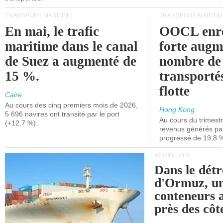
TRANSPORT MARITIME
TRANSPORT MARITIM
En mai, le trafic
OOCL enre
maritime dans le canal
forte augm
de Suez a augmenté de
nombre de
15 %.
transporté
flotte
Caire
Au cours des cinq premiers mois de 2026,
Hong Kong
5 696 navires ont transité par le port
Au cours du trimestre
(+12,7 %).
revenus générés par 
progressé de 19,8 
ACCIDENTS
Dans le détr
d'Ormuz, un
conteneurs a
près des cô