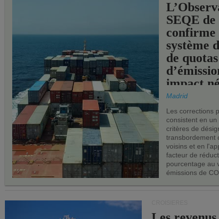
L’Observ
SEQE de 
confirme 
système 
de quotas
d’émissio
impact né
les ports 
Madrid
Les corrections 
consistent en un
critères de désig
transbordement 
voisins et en l'ap
facteur de réduc
pourcentage au 
émissions de CO
CROISIÈRES
Les revenus