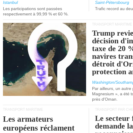
et de Lisbonne.
Istanbul
Saint-Pétersbourg
Les participations sont passées
Trafic record au de
respectivement à 99,99 % et 60 %.
TRANSPORT MARITIME
Trump revie
décision d'
taxe de 20 %
navires tran
détroit d'O
protection 
Washington/Southam
Par ailleurs, un autre p
Magnesium », a été t
près d'Oman.
TRANSPORT MARITIME
TRANSPORT PAR CHE
Le secteur 
Les armateurs
demande l
européens réclament