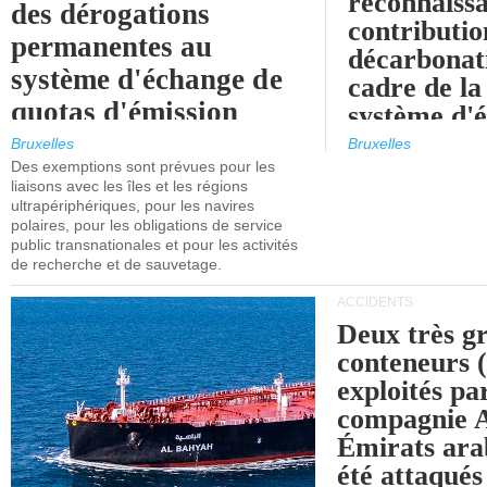
reconnaissa
des dérogations
contributio
permanentes au
décarbonat
système d'échange de
cadre de la
quotas d'émission
système d'
maritimes de l'UE
quotas d'ém
Bruxelles
Bruxelles
l'UE (SEQ
Des exemptions sont prévues pour les
après 2030.
liaisons avec les îles et les régions
ultrapériphériques, pour les navires
polaires, pour les obligations de service
public transnationales et pour les activités
de recherche et de sauvetage.
ACCIDENTS
Deux très g
conteneurs
exploités pa
compagnie
Émirats ara
été attaqués