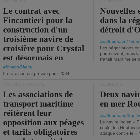
CROISIÈRES
ACCIDENTS
Le contrat avec
Nouvelles 
Fincantieri pour la
dans la ré
construction d'un
détroit d'
troisième navire de
Southampton/Téhér
croisière pour Crystal
Les négociations en
poursuivent, mais l
est désormais en
transit maritime sem
vigueur.
Monaco/Miami
La livraison est prévue pour 2034.
TRANSPORT MARITIME
ACCIDENTS
Les associations de
Deux navir
transport maritime
en mer Ro
réitèrent leur
Southampton/San'a
opposition aux péages
Le navire indien « F
coulé, les Houthis 
et tarifs obligatoires
attaque contre le «