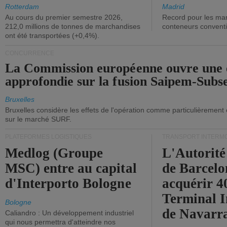
ont diminué.
(+2,9%).
Rotterdam
Madrid
Au cours du premier semestre 2026,
Record pour les ma
212,0 millions de tonnes de marchandises
conteneurs convent
ont été transportées (+0,4%).
CONCURRENCE
La Commission européenne ouvre une 
approfondie sur la fusion Saipem-Subs
Bruxelles
Bruxelles considère les effets de l'opération comme particulièrement
sur le marché SURF.
PLATEFORMES LOGISTIQUES
TRANSPORT INTERM
Medlog (Groupe
L'Autorité
MSC) entre au capital
de Barcelo
d'Interporto Bologne
acquérir 
Terminal 
Bologne
de Navarr
Caliandro : Un développement industriel
qui nous permettra d'atteindre nos