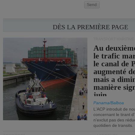
Send
DÈS LA PREMIÈRE PAGE
TRANSPORT MARITIME
Au deuxième
le trafic ma
le canal de
augmenté de
mais a dimi
manière sign
juin.
Panama/Balboa
L'ACP introduit de nou
concernant le tirant d
n'exclut pas des réd
quotidien de transits.