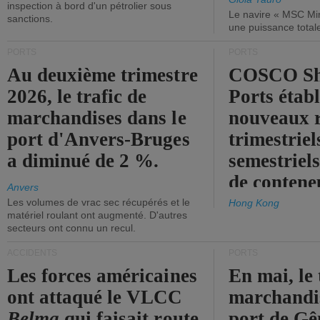
inspection à bord d'un pétrolier sous
Le navire « MSC Mir
sanctions.
une puissance total
PORTS
PORTS
Au deuxième trimestre
COSCO Sh
2026, le trafic de
Ports établ
marchandises dans le
nouveaux 
port d'Anvers-Bruges
trimestriel
a diminué de 2 %.
semestriels
de contene
Anvers
Les volumes de vrac sec récupérés et le
Hong Kong
matériel roulant ont augmenté. D'autres
secteurs ont connu un recul.
ACCIDENTS
PORTS
Les forces américaines
En mai, le 
ont attaqué le VLCC
marchandis
Belma
qui faisait route
port de Gên