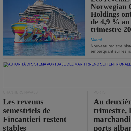
Norwegian C
Holdings on
de 4,9 % au
trimestre 20
Miami
Nouveau registre his
embarquant sur les nav
CHANTIERS NAVALS
PORTS
Les revenus
Au deuxiè
semestriels de
trimestre, 
Fincantieri restent
marchandis
stables
ports alba