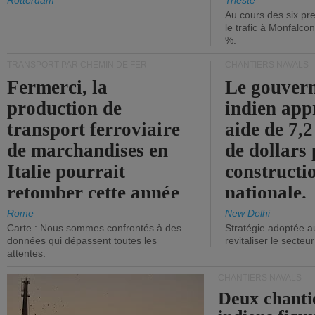
les ports.
diminue.
Rotterdam
Trieste
Au cours des six pr
le trafic à Monfalco
%.
TRANSPORT PAR CHEMIN DE FER
CHANTIERS NAVALS
Fermerci, la
Le gouver
production de
indien app
transport ferroviaire
aide de 7,2
de marchandises en
de dollars 
Italie pourrait
constructi
retomber cette année
nationale.
aux niveaux de 2015.
Rome
New Delhi
Carte : Nous sommes confrontés à des
Stratégie adoptée a
données qui dépassent toutes les
revitaliser le secteur
attentes.
CHANTIERS NAVALS
Deux chanti