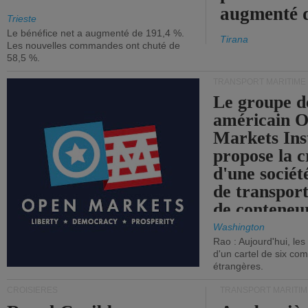
augmenté 
Trieste
Le bénéfice net a augmenté de 191,4 %.
Tirana
Les nouvelles commandes ont chuté de
58,5 %.
TRANSPORT MARITIME
Le groupe d
américain 
Markets Ins
propose la c
d'une sociét
de transpor
de conteneu
Washington
Rao : Aujourd'hui, le
d'un cartel de six co
étrangères.
CROISIÈRES
TRANSPORT MARITIM