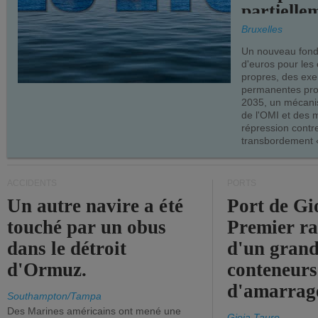
partielle
demandes
Bruxelles
armateur
Un nouveau fonds
d'euros pour les
propres, des ex
permanentes pro
2035, un mécani
de l'OMI et des 
répression contre
transbordement «
ACCIDENTS
PORTS
Un autre navire a été
Port de Gi
touché par un obus
Premier r
dans le détroit
d'un grand
d'Ormuz.
conteneurs
d'amarrage
Southampton/Tampa
Des Marines américains ont mené une
Gioia Tauro