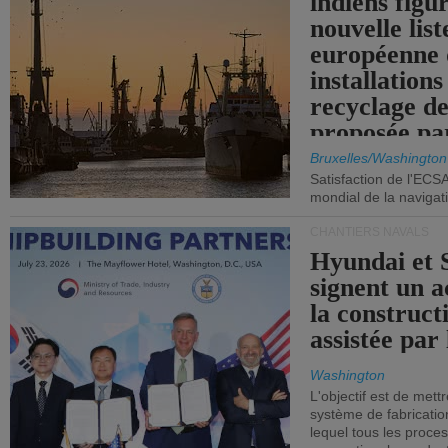
indiens figu
nouvelle list
européenne 
installations
recyclage de
proposée pa
Commission
Bruxelles/Washington
Satisfaction de l'ECS
mondial de la navigat
CHANTIERS NAVALS
Hyundai et 
signent un 
la construct
assistée par 
Washington
L'objectif est de mett
système de fabricati
lequel tous les proces