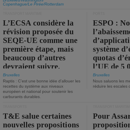
d'émission de l'UE.
Bruxelles/Washington/
Copenhague/Le Pirée/Rotterdam
TRANSPORT MARITIME
PORTS
L’ECSA considère la
ESPO : No
révision proposée du
l’abaissem
SEQE-UE comme une
d’applicat
première étape, mais
système d’
beaucoup d’autres
quotas d’é
devraient suivre.
l’UE de 5 
tonneaux d
Bruxelles
Bruxelles
Raptis : C’est une bonne idée d’allouer les
Nous saluons les me
brute.
recettes du système aux niveaux
réduire les escales 
européen et national pour soutenir les
carburants durables.
TRANSPORTS
TRANSPORT MARITIM
T&E salue certaines
Pour Assar
nouvelles propositions
propositio