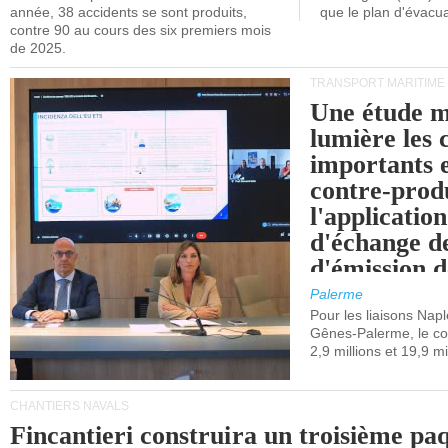
année, 38 accidents se sont produits,
que le plan d'évacua
contre 90 au cours des six premiers mois
de 2025.
TRANSPORT MARITIME
Une étude m
lumière les 
importants e
contre-produ
l'applicatio
d'échange d
d'émission d
(SEQE-UE) a
Palerme
maritimes av
Pour les liaisons Nap
Gênes-Palerme, le coû
occidentale.
2,9 millions et 19,9 mi
CHANTIERS NAVALS
Fincantieri construira un troisième pa