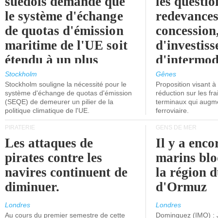
suédois demande que
les questio
le système d'échange
redevances
de quotas d'émission
concession
maritime de l'UE soit
d'investiss
étendu à un plus
d'intermod
grand nombre de
l'attention
Stockholm
Gênes
Stockholm souligne la nécessité pour le
Proposition visant 
navires.
politiciens.
système d'échange de quotas d'émission
réduction sur les fr
(SEQE) de demeurer un pilier de la
terminaux qui augmen
politique climatique de l'UE.
ferroviaire.
PIRATERIE
GENS DE MER
Les attaques de
Il y a enco
pirates contre les
marins blo
navires continuent de
la région d
diminuer.
d'Ormuz
Londres
Londres
Au cours du premier semestre de cette
Dominguez (IMO) : 