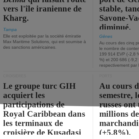
vers l'île iranienne de
stable, tan
Kharg.
Savone-Vad
diminué.
Tampa
Elle est exploitée par la société émiratie
Gênes
Max Maritime Solutions, qui est soumise à
Au cours des cinq p
des sanctions américaines.
le nombre de conten
199 914 EVP (-2,8 %
%) et 200 686 (-9,2 
respectivement par 
CROISIÈRES
PORTS
Le groupe turc GIH
Au cours 
acquiert les
semestre, l
participations de
russes ont 
Royal Caribbean dans
millions d
les terminaux de
marchandi
croisière de Kusadasi
(+5,8%).