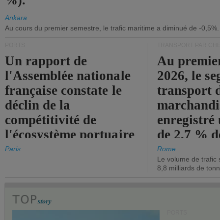
%).
Ankara
Au cours du premier semestre, le trafic maritime a diminué de -0,5%.
PORTS
TRANSPORT PAR CHE
Un rapport de
Au premie
l'Assemblée nationale
2026, le s
française constate le
transport 
déclin de la
marchandis
compétitivité de
enregistré
l'écosystème portuaire
de 2,7 % d
de l'État.
chiffre d'a
Paris
Rome
Le volume de trafic 
opérationn
8,8 milliards de ton
PORTS