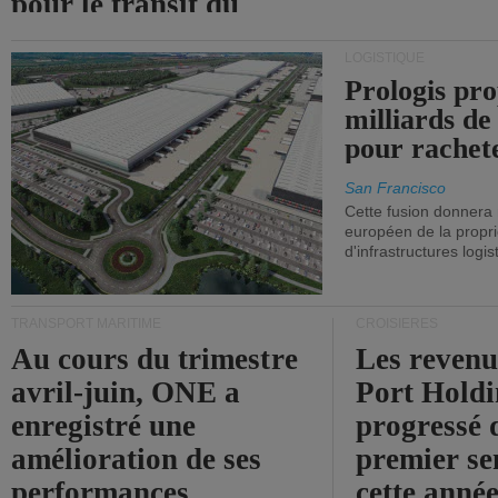
pour le transit du
détroit d'Ormuz.
LOGISTIQUE
Prologis pro
milliards de
pour rachet
San Francisco
Cette fusion donnera
européen de la propri
d'infrastructures logis
TRANSPORT MARITIME
CROISIÈRES
Au cours du trimestre
Les revenu
avril-juin, ONE a
Port Holdi
enregistré une
progressé 
amélioration de ses
premier se
performances
cette année