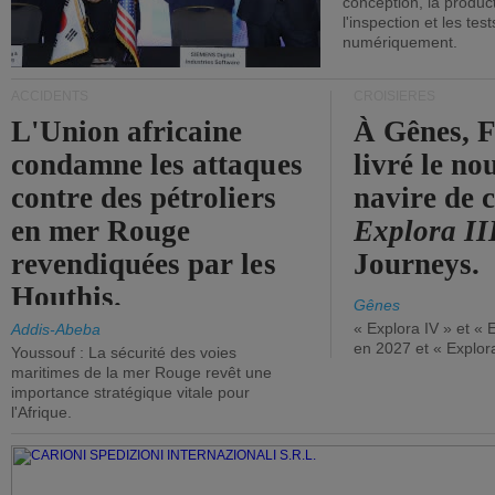
conception, la producti
l'inspection et les tes
numériquement.
ACCIDENTS
CROISIÈRES
L'Union africaine
À Gênes, F
condamne les attaques
livré le n
contre des pétroliers
navire de c
en mer Rouge
Explora II
revendiquées par les
Journeys.
Houthis.
Gênes
« Explora IV » et « 
Addis-Abeba
en 2027 et « Explor
Youssouf : La sécurité des voies
maritimes de la mer Rouge revêt une
importance stratégique vitale pour
l'Afrique.