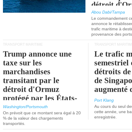
détroit d'O
Abou Dabi/Tampa
Le commandement cen
annonce le rétabliss
trafic maritime à dest
provenance des ports 
TRANSPORT MARITIME
TRANSPORT MARITIM
Trump annonce une
Le trafic 
taxe sur les
semestriel 
marchandises
détroits d
transitant par le
de Singapo
détroit d'Ormuz
augmenté 
protégé par les États-
Port Klang
Unis.
Au cours du seul de
Washington/Portsmouth
cette année, une ba
On prévoit que ce montant sera égal à 20
enregistrée.
% de la valeur des chargements
transportés.