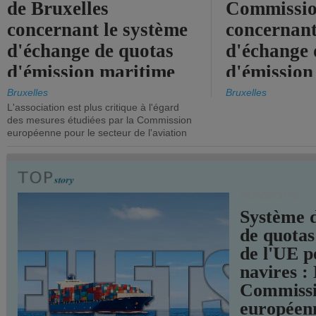
de Bruxelles
Commissi
concernant le système
concernant
d'échange de quotas
d'échange 
d'émission maritime
d'émission
de l'UE.
timide, alo
Bruxelles
Bruxelles
L'association est plus critique à l'égard
mesures pl
des mesures étudiées par la Commission
courageuse
européenne pour le secteur de l'aviation
attendues.
TRANSPORTS
Système 
de quotas
de l'UE p
navires :
Commiss
européen