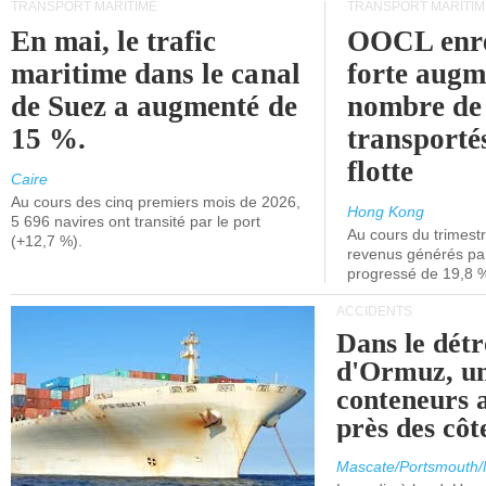
TRANSPORT MARITIME
TRANSPORT MARITIM
En mai, le trafic
OOCL enre
maritime dans le canal
forte augm
de Suez a augmenté de
nombre de
15 %.
transporté
flotte
Caire
Au cours des cinq premiers mois de 2026,
Hong Kong
5 696 navires ont transité par le port
Au cours du trimestre
(+12,7 %).
revenus générés par 
progressé de 19,8 
ACCIDENTS
Dans le détr
d'Ormuz, un
conteneurs a
près des cô
Mascate/Portsmouth