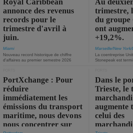
Royal Caribbean
Au deuxiè
annonce des revenus
trimestre, 
records pour le
du group
trimestre d'avril à
ont augme
juin.
+19,2%.
Miami
Marseille/New York/
Nouveau record historique de chiffre
La coentreprise Uni
d'affaires au premier semestre 2026
Stonepeak est term
PORTS
PORTS
PortXchange : Pour
Dans le po
réduire
Trieste, le 
immédiatement les
marchandis
émissions du transport
augmente t
maritime, nous devons
celui des
nous concentrer sur
marchandis