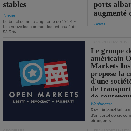
stables
ports alba
augmenté 
Trieste
Le bénéfice net a augmenté de 191,4 %.
Tirana
Les nouvelles commandes ont chuté de
58,5 %.
TRANSPORT MARITIME
Le groupe d
américain 
Markets Ins
propose la c
d'une sociét
de transpor
de conteneu
Washington
Rao : Aujourd'hui, le
d'un cartel de six co
étrangères.
CROISIÈRES
TRANSPORT MARITIM