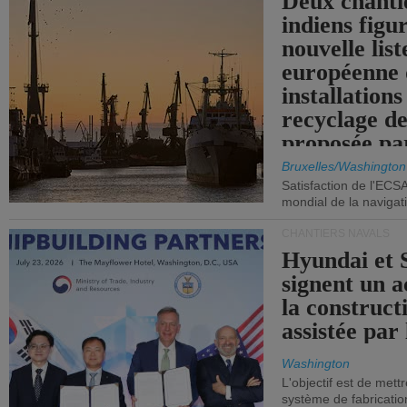
Deux chanti
indiens figu
nouvelle list
européenne 
installations
recyclage de
proposée pa
Commission
Bruxelles/Washington
Satisfaction de l'ECS
mondial de la navigat
CHANTIERS NAVALS
Hyundai et 
signent un 
la construct
assistée par 
Washington
L'objectif est de mett
système de fabricati