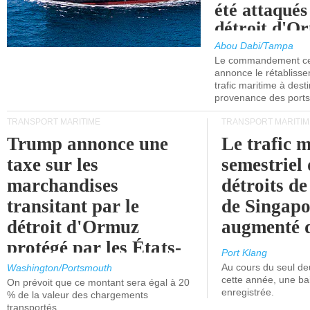
été attaqués
détroit d'O
Abou Dabi/Tampa
Le commandement cen
annonce le rétabliss
trafic maritime à dest
provenance des ports 
TRANSPORT MARITIME
TRANSPORT MARITIM
Trump annonce une
Le trafic 
taxe sur les
semestriel 
marchandises
détroits d
transitant par le
de Singapo
détroit d'Ormuz
augmenté 
protégé par les États-
Port Klang
Unis.
Au cours du seul de
Washington/Portsmouth
cette année, une ba
On prévoit que ce montant sera égal à 20
enregistrée.
% de la valeur des chargements
transportés.