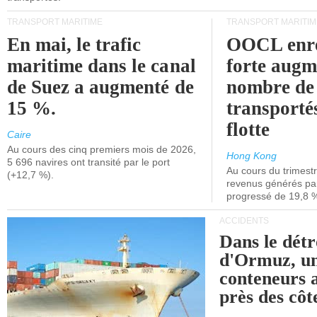
TRANSPORT MARITIME
TRANSPORT MARITIM
En mai, le trafic
OOCL enre
maritime dans le canal
forte augm
de Suez a augmenté de
nombre de
15 %.
transporté
flotte
Caire
Au cours des cinq premiers mois de 2026,
Hong Kong
5 696 navires ont transité par le port
Au cours du trimestre
(+12,7 %).
revenus générés par 
progressé de 19,8 
ACCIDENTS
Dans le détr
d'Ormuz, un
conteneurs a
près des cô