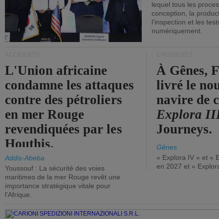
lequel tous les proces
conception, la producti
l'inspection et les tes
numériquement.
ACCIDENTS
CROISIÈRES
L'Union africaine
À Gênes, F
condamne les attaques
livré le n
contre des pétroliers
navire de c
en mer Rouge
Explora II
revendiquées par les
Journeys.
Houthis.
Gênes
« Explora IV » et « 
Addis-Abeba
en 2027 et « Explor
Youssouf : La sécurité des voies
maritimes de la mer Rouge revêt une
importance stratégique vitale pour
l'Afrique.