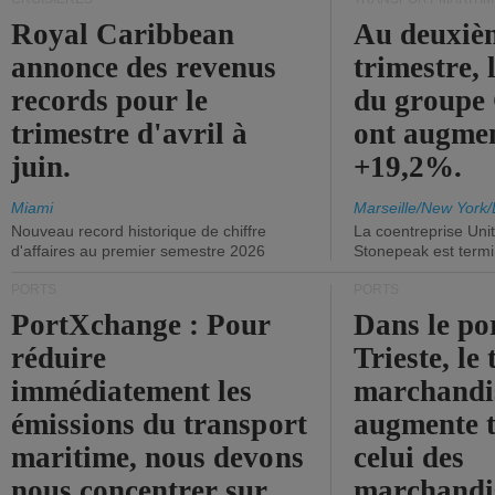
Royal Caribbean
Au deuxiè
annonce des revenus
trimestre, 
records pour le
du group
trimestre d'avril à
ont augme
juin.
+19,2%.
Miami
Marseille/New York/
Nouveau record historique de chiffre
La coentreprise Uni
d'affaires au premier semestre 2026
Stonepeak est term
PORTS
PORTS
PortXchange : Pour
Dans le po
réduire
Trieste, le 
immédiatement les
marchandis
émissions du transport
augmente t
maritime, nous devons
celui des
nous concentrer sur
marchandis