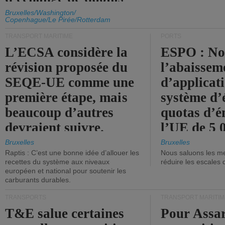
d'émission de l'UE.
Bruxelles/Washington/
Copenhague/Le Pirée/Rotterdam
TRANSPORT MARITIME
PORTS
L’ECSA considère la
ESPO : No
révision proposée du
l’abaissem
SEQE-UE comme une
d’applicat
première étape, mais
système d’
beaucoup d’autres
quotas d’é
devraient suivre.
l’UE de 5 
tonneaux d
Bruxelles
Bruxelles
Raptis : C’est une bonne idée d’allouer les
Nous saluons les me
brute.
recettes du système aux niveaux
réduire les escales 
européen et national pour soutenir les
carburants durables.
TRANSPORTS
TRANSPORT MARITIM
T&E salue certaines
Pour Assar