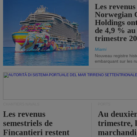
Les revenus
Norwegian C
Holdings on
de 4,9 % au
trimestre 20
Miami
Nouveau registre his
embarquant sur les nav
CHANTIERS NAVALS
PORTS
Les revenus
Au deuxiè
semestriels de
trimestre, 
Fincantieri restent
marchandis