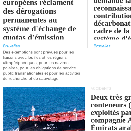
demande l
européens réclament
reconnaissa
des dérogations
contributio
permanentes au
décarbonat
système d'échange de
cadre de la
quotas d'émission
système d'
maritimes de l'UE
quotas d'ém
Bruxelles
Bruxelles
l'UE (SEQ
Des exemptions sont prévues pour les
après 2030.
liaisons avec les îles et les régions
ultrapériphériques, pour les navires
polaires, pour les obligations de service
public transnationales et pour les activités
de recherche et de sauvetage.
ACCIDENTS
Deux très g
conteneurs
exploités pa
compagnie
Émirats ara