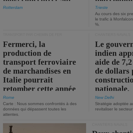
les ports.
diminue.
Rotterdam
Trieste
Au cours des six pr
le trafic à Monfalco
%.
TRANSPORT PAR CHEMIN DE FER
CHANTIERS NAVALS
Fermerci, la
Le gouver
production de
indien app
transport ferroviaire
aide de 7,2
de marchandises en
de dollars 
Italie pourrait
constructi
retomber cette année
nationale.
aux niveaux de 2015.
Rome
New Delhi
Carte : Nous sommes confrontés à des
Stratégie adoptée a
données qui dépassent toutes les
revitaliser le secteur
attentes.
CHANTIERS NAVALS