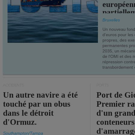
européen
partielle
demandes
Bruxelles
armateur
Un nouveau fonds
d'euros pour les
propres, des ex
permanentes pro
2035, un mécani
de l'OMI et des 
répression contre
transbordement «
ACCIDENTS
PORTS
Un autre navire a été
Port de Gi
touché par un obus
Premier r
dans le détroit
d'un grand
d'Ormuz.
conteneurs
d'amarrage
Southampton/Tampa