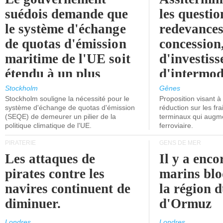
suédois demande que
les questio
le système d'échange
redevances
de quotas d'émission
concession
maritime de l'UE soit
d'investiss
étendu à un plus
d'intermod
grand nombre de
l'attention
Stockholm
Gênes
Stockholm souligne la nécessité pour le
Proposition visant 
navires.
politiciens.
système d'échange de quotas d'émission
réduction sur les fr
(SEQE) de demeurer un pilier de la
terminaux qui augmen
politique climatique de l'UE.
ferroviaire.
PIRATERIE
GENS DE MER
Les attaques de
Il y a enco
pirates contre les
marins blo
navires continuent de
la région d
diminuer.
d'Ormuz
Londres
Londres