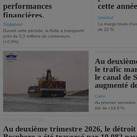
performances
cette année
financières.
Istanbul
La marge brute d'ex
Singapour
de 22 %.
Durant cette période, la flotte a transporté
près de 3,3 millions de conteneurs
(+2,9%).
TRANSPORT MARITIME
Au deuxième
le trafic ma
le canal de 
augmenté de
Caire
Au premier semestre 
été de +14,0 %.
TRANSPORT MARITIME
Au deuxième trimestre 2026, le détroit
Bosphore a été traversé par 10 082 nav