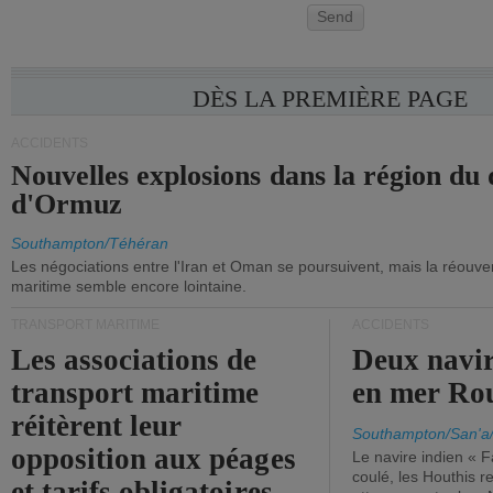
Send
DÈS LA PREMIÈRE PAGE
ACCIDENTS
Nouvelles explosions dans la région du 
d'Ormuz
Southampton/Téhéran
Les négociations entre l'Iran et Oman se poursuivent, mais la réouver
maritime semble encore lointaine.
TRANSPORT MARITIME
ACCIDENTS
Les associations de
Deux navir
transport maritime
en mer Ro
réitèrent leur
Southampton/San'a
opposition aux péages
Le navire indien « F
coulé, les Houthis 
et tarifs obligatoires