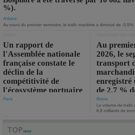
%).
Ankara
Au cours du premier semestre, le trafic maritime a diminué de -0,5%.
PORTS
TRANSPORT PAR CHE
Un rapport de
Au premie
l'Assemblée nationale
2026, le s
française constate le
transport 
déclin de la
marchandis
compétitivité de
enregistré
l'écosystème portuaire
de 2,7 % d
de l'État.
chiffre d'a
Paris
Rome
Le volume de trafic 
opérationn
8,8 milliards de ton