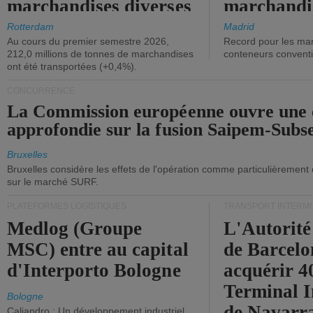
marchandises diverses
marchandi
ont diminué.
(+2,9%).
Rotterdam
Madrid
Au cours du premier semestre 2026,
Record pour les ma
212,0 millions de tonnes de marchandises
conteneurs convent
ont été transportées (+0,4%).
CONCURRENCE
La Commission européenne ouvre une 
approfondie sur la fusion Saipem-Subs
Bruxelles
Bruxelles considère les effets de l'opération comme particulièrement
sur le marché SURF.
PLATEFORMES LOGISTIQUES
TRANSPORT INTERM
Medlog (Groupe
L'Autorité
MSC) entre au capital
de Barcelo
d'Interporto Bologne
acquérir 
Terminal 
Bologne
de Navarr
Caliandro : Un développement industriel