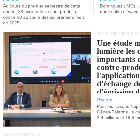
Au cours du premier semestre de cette
Dominguez (IMO) : 
année, 38 accidents se sont produits,
que le plan d'évacua
contre 90 au cours des six premiers mois
de 2025.
TRANSPORT MARITIME
Une étude m
lumière les 
importants e
contre-produ
l'applicatio
d'échange d
d'émission d
(SEQE-UE) a
Palerme
maritimes av
Pour les liaisons Nap
Gênes-Palerme, le coû
occidentale.
2,9 millions et 19,9 mi
CHANTIERS NAVALS