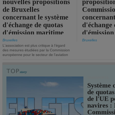
nouvelles propositions
propositio
de Bruxelles
Commissi
concernant le système
concernant
d'échange de quotas
d'échange 
d'émission maritime
d'émission
de l'UE.
timide, alo
Bruxelles
Bruxelles
L'association est plus critique à l'égard
mesures pl
des mesures étudiées par la Commission
courageuse
européenne pour le secteur de l'aviation
attendues.
TRANSPORTS
Système 
de quotas
de l'UE p
navires :
Commiss