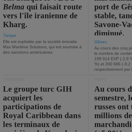
Belma
qui faisait route
port de Gên
vers l'île iranienne de
stable, tan
Kharg.
Savone-Vad
diminué.
Tampa
Elle est exploitée par la société émiratie
Gênes
Max Maritime Solutions, qui est soumise à
Au cours des cinq p
des sanctions américaines.
le nombre de conten
199 914 EVP (-2,8 %
%) et 200 686 (-9,2 
respectivement par 
CROISIÈRES
PORTS
Le groupe turc GIH
Au cours 
acquiert les
semestre, l
participations de
russes ont 
Royal Caribbean dans
millions d
les terminaux de
marchandi