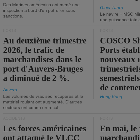
Des Marines américains ont mené une
Gioia Tauro
inspection à bord d'un pétrolier sous
Le navire « MSC Mir
sanctions.
une puissance total
PORTS
PORTS
Au deuxième trimestre
COSCO Sh
2026, le trafic de
Ports établ
marchandises dans le
nouveaux 
port d'Anvers-Bruges
trimestriel
a diminué de 2 %.
semestriels
de contene
Anvers
Les volumes de vrac sec récupérés et le
Hong Kong
matériel roulant ont augmenté. D'autres
secteurs ont connu un recul.
ACCIDENTS
PORTS
Les forces américaines
En mai, le 
ont attaqué le VLCC
marchandis