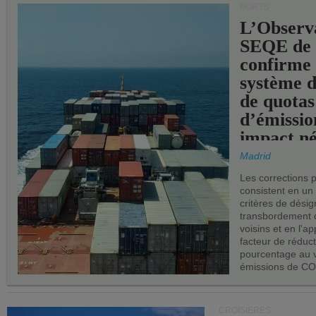
PORTS
L’Observ
SEQE de 
confirme 
système 
de quotas
d’émissio
impact né
les ports 
Madrid
Les corrections 
consistent en un
critères de désig
transbordement 
voisins et en l'ap
facteur de réduc
pourcentage au 
émissions de CO
CROISIÈRES