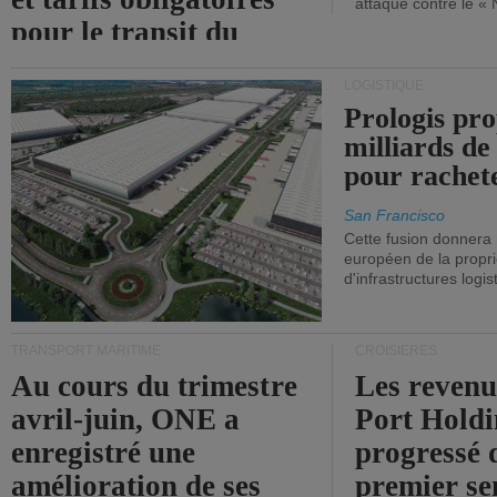
attaque contre le «
pour le transit du
détroit d'Ormuz.
LOGISTIQUE
Prologis pro
milliards de
pour rachet
San Francisco
Cette fusion donnera
européen de la propri
d'infrastructures logis
TRANSPORT MARITIME
CROISIÈRES
Au cours du trimestre
Les revenu
avril-juin, ONE a
Port Holdi
enregistré une
progressé 
amélioration de ses
premier se