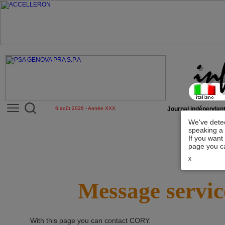
6 août 2026 - Année XXX
Journal indépendant
We've detec
speaking a 
If you want
page you ca
x
Message servic
With this page you can contact
CORY
.