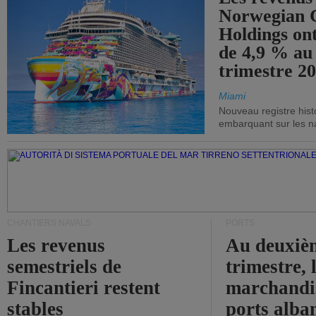
Norwegian C
Holdings on
de 4,9 % au
trimestre 20
Miami
Nouveau registre his
embarquant sur les nav
CHANTIERS NAVALS
PORTS
Les revenus
Au deuxiè
semestriels de
trimestre, 
Fincantieri restent
marchandis
stables
ports alba