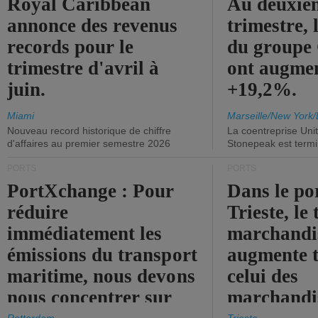
Royal Caribbean
Au deuxiè
annonce des revenus
trimestre, 
records pour le
du group
trimestre d'avril à
ont augme
juin.
+19,2%.
Miami
Marseille/New York/
Nouveau record historique de chiffre
La coentreprise Uni
d'affaires au premier semestre 2026
Stonepeak est term
PORTS
PORTS
PortXchange : Pour
Dans le po
réduire
Trieste, le 
immédiatement les
marchandis
émissions du transport
augmente t
maritime, nous devons
celui des
nous concentrer sur
marchandis