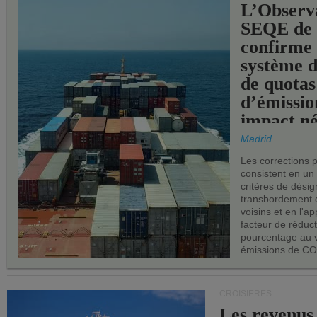
L’Observ
SEQE de 
confirme 
système 
de quotas
d’émissio
impact né
les ports 
Madrid
Les corrections 
consistent en un
critères de désig
transbordement 
voisins et en l'ap
facteur de réduc
pourcentage au 
émissions de CO
CROISIÈRES
Les revenus