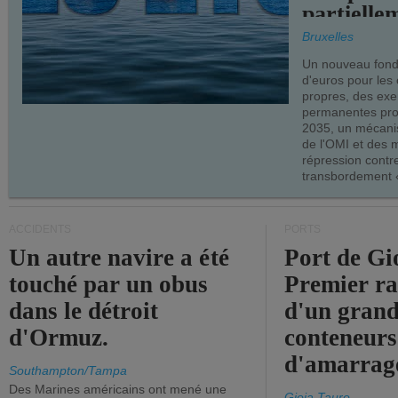
partielle
demandes
Bruxelles
armateur
Un nouveau fonds
d'euros pour les
propres, des ex
permanentes pro
2035, un mécani
de l'OMI et des 
répression contre
transbordement «
ACCIDENTS
PORTS
Un autre navire a été
Port de Gi
touché par un obus
Premier r
dans le détroit
d'un grand
d'Ormuz.
conteneurs
d'amarrage
Southampton/Tampa
Des Marines américains ont mené une
Gioia Tauro