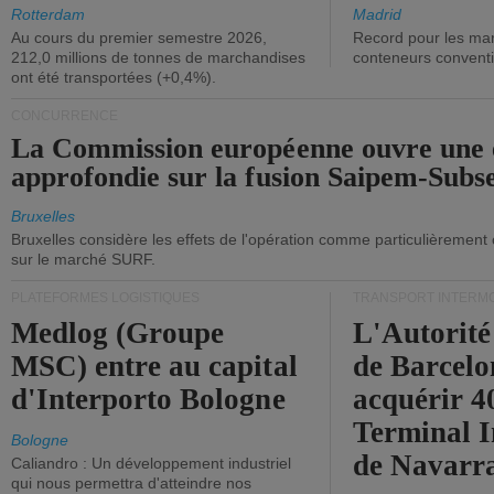
ont diminué.
(+2,9%).
Rotterdam
Madrid
Au cours du premier semestre 2026,
Record pour les ma
212,0 millions de tonnes de marchandises
conteneurs convent
ont été transportées (+0,4%).
CONCURRENCE
La Commission européenne ouvre une 
approfondie sur la fusion Saipem-Subs
Bruxelles
Bruxelles considère les effets de l'opération comme particulièrement
sur le marché SURF.
PLATEFORMES LOGISTIQUES
TRANSPORT INTERM
Medlog (Groupe
L'Autorité
MSC) entre au capital
de Barcelo
d'Interporto Bologne
acquérir 
Terminal 
Bologne
de Navarr
Caliandro : Un développement industriel
qui nous permettra d'atteindre nos