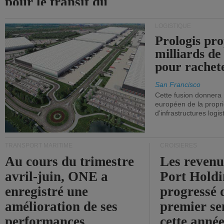
pour le transit du
détroit d'Ormuz.
LOGISTIQUE
Prologis pro
milliards de
pour rachet
San Francisco
Cette fusion donnera
européen de la propri
d'infrastructures logis
TRANSPORT MARITIME
CROISIÈRES
Au cours du trimestre
Les revenu
avril-juin, ONE a
Port Holdi
enregistré une
progressé 
amélioration de ses
premier se
performances
cette année