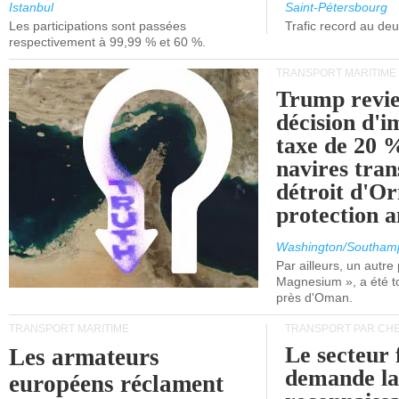
et de Lisbonne.
Istanbul
Saint-Pétersbourg
Les participations sont passées
Trafic record au de
respectivement à 99,99 % et 60 %.
TRANSPORT MARITIME
Trump revie
décision d'
taxe de 20 %
navires tran
détroit d'O
protection 
Washington/Southam
Par ailleurs, un autre p
Magnesium », a été t
près d'Oman.
TRANSPORT MARITIME
TRANSPORT PAR CHE
Le secteur 
Les armateurs
demande l
européens réclament