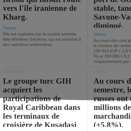
vers l'île iranienne de
stable, tan
Kharg.
Savone-Vad
diminué.
Tampa
Elle est exploitée par la société émiratie
Gênes
Max Maritime Solutions, qui est soumise à
Au cours des cinq p
des sanctions américaines.
le nombre de conten
199 914 EVP (-2,8 %
%) et 200 686 (-9,2 
respectivement par 
CROISIÈRES
PORTS
Le groupe turc GIH
Au cours 
acquiert les
semestre, l
participations de
russes ont 
Royal Caribbean dans
millions d
les terminaux de
marchandi
croisière de Kusadasi
(+5,8%).