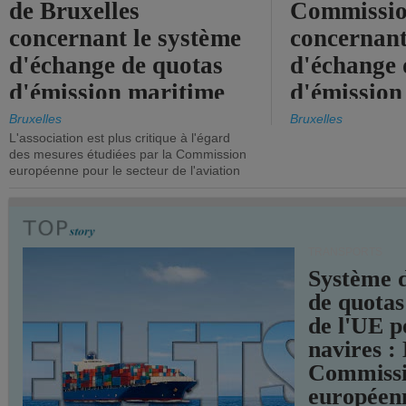
de Bruxelles
Commissi
concernant le système
concernant
d'échange de quotas
d'échange 
d'émission maritime
d'émission
de l'UE.
timide, alo
Bruxelles
Bruxelles
L'association est plus critique à l'égard
mesures pl
des mesures étudiées par la Commission
courageuse
européenne pour le secteur de l'aviation
attendues.
TRANSPORTS
Système 
de quotas
de l'UE p
navires :
Commiss
européen