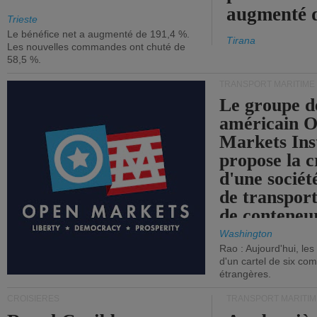
augmenté 
Trieste
Le bénéfice net a augmenté de 191,4 %.
Tirana
Les nouvelles commandes ont chuté de
58,5 %.
TRANSPORT MARITIME
Le groupe d
américain 
Markets Ins
propose la c
d'une sociét
de transpor
de conteneu
Washington
Rao : Aujourd'hui, le
d'un cartel de six co
étrangères.
CROISIÈRES
TRANSPORT MARITIM