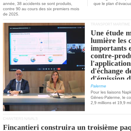
année, 38 accidents se sont produits,
que le plan d'évacua
contre 90 au cours des six premiers mois
de 2025.
TRANSPORT MARITIME
Une étude m
lumière les 
importants e
contre-produ
l'applicatio
d'échange d
d'émission d
(SEQE-UE) a
Palerme
maritimes av
Pour les liaisons Nap
Gênes-Palerme, le coû
occidentale.
2,9 millions et 19,9 mi
CHANTIERS NAVALS
Fincantieri construira un troisième pa