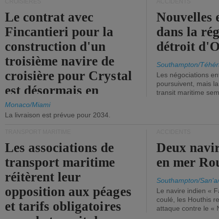
CROISIÈRES
ACCIDENTS
Le contrat avec
Nouvelles 
Fincantieri pour la
dans la ré
construction d'un
détroit d'
troisième navire de
Southampton/Téhér
croisière pour Crystal
Les négociations en
poursuivent, mais l
est désormais en
transit maritime sem
vigueur.
Monaco/Miami
La livraison est prévue pour 2034.
TRANSPORT MARITIME
ACCIDENTS
Les associations de
Deux navir
transport maritime
en mer Ro
réitèrent leur
Southampton/San'a
opposition aux péages
Le navire indien « F
coulé, les Houthis 
et tarifs obligatoires
attaque contre le «