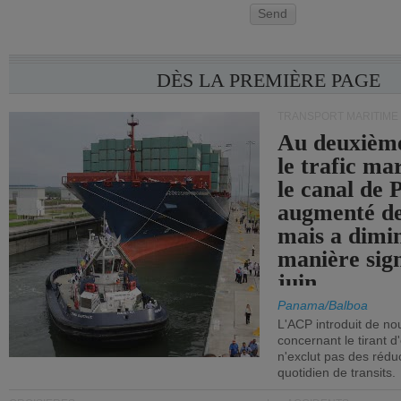
Send
DÈS LA PREMIÈRE PAGE
TRANSPORT MARITIME
Au deuxième
le trafic ma
le canal de
augmenté de
mais a dimi
manière sign
juin.
Panama/Balboa
L'ACP introduit de nou
concernant le tirant d
n'exclut pas des réd
quotidien de transits.