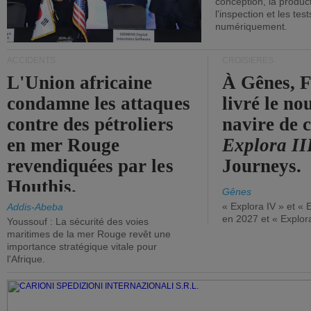
conception, la producti
l'inspection et les tes
numériquement.
ACCIDENTS
CROISIÈRES
L'Union africaine
À Gênes, F
condamne les attaques
livré le n
contre des pétroliers
navire de c
en mer Rouge
Explora II
revendiquées par les
Journeys.
Houthis.
Gênes
« Explora IV » et « 
Addis-Abeba
en 2027 et « Explor
Youssouf : La sécurité des voies
maritimes de la mer Rouge revêt une
importance stratégique vitale pour
l'Afrique.