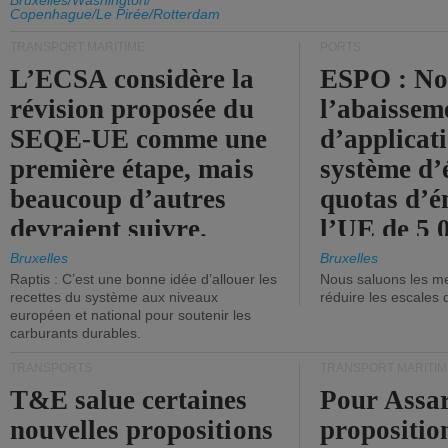
d'émission de l'UE.
Bruxelles/Washington/
Copenhague/Le Pirée/Rotterdam
TRANSPORT MARITIME
PORTS
L’ECSA considère la
ESPO : No
révision proposée du
l’abaissem
SEQE-UE comme une
d’applicat
première étape, mais
système d’
beaucoup d’autres
quotas d’é
devraient suivre.
l’UE de 5 
tonneaux d
Bruxelles
Bruxelles
Raptis : C’est une bonne idée d’allouer les
Nous saluons les me
brute.
recettes du système aux niveaux
réduire les escales 
européen et national pour soutenir les
carburants durables.
TRANSPORTS
TRANSPORT MARITIM
T&E salue certaines
Pour Assar
nouvelles propositions
propositio