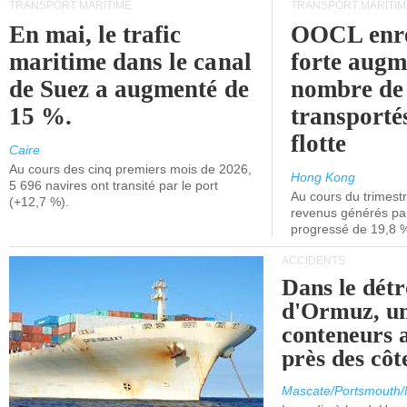
TRANSPORT MARITIME
TRANSPORT MARITIM
En mai, le trafic
OOCL enre
maritime dans le canal
forte augm
de Suez a augmenté de
nombre de
15 %.
transporté
flotte
Caire
Au cours des cinq premiers mois de 2026,
Hong Kong
5 696 navires ont transité par le port
Au cours du trimestre
(+12,7 %).
revenus générés par 
progressé de 19,8 
ACCIDENTS
Dans le détr
d'Ormuz, un
conteneurs a
près des cô
Mascate/Portsmouth