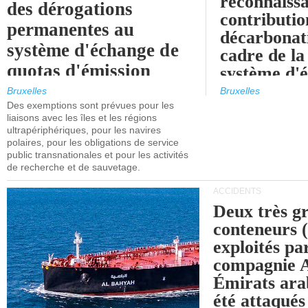
reconnaissa
des dérogations
contributio
permanentes au
décarbonat
système d'échange de
cadre de la
quotas d'émission
système d'
maritimes de l'UE
quotas d'ém
Bruxelles
Bruxelles
l'UE (SEQ
Des exemptions sont prévues pour les
après 2030.
liaisons avec les îles et les régions
ultrapériphériques, pour les navires
polaires, pour les obligations de service
public transnationales et pour les activités
de recherche et de sauvetage.
ACCIDENTS
Deux très g
conteneurs
exploités pa
compagnie
Émirats ara
été attaqués