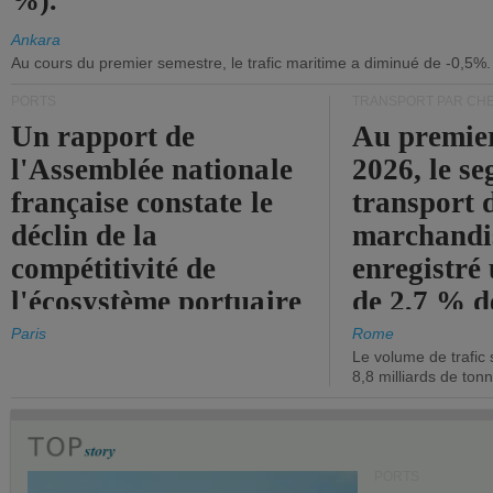
%).
Ankara
Au cours du premier semestre, le trafic maritime a diminué de -0,5%.
PORTS
TRANSPORT PAR CHE
Un rapport de
Au premie
l'Assemblée nationale
2026, le s
française constate le
transport 
déclin de la
marchandis
compétitivité de
enregistré
l'écosystème portuaire
de 2,7 % d
de l'État.
chiffre d'a
Paris
Rome
Le volume de trafic 
opérationn
8,8 milliards de ton
PORTS