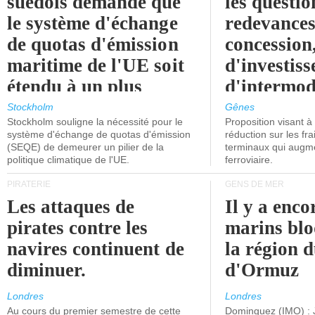
suédois demande que
les questio
le système d'échange
redevances
de quotas d'émission
concession
maritime de l'UE soit
d'investiss
étendu à un plus
d'intermod
grand nombre de
l'attention
Stockholm
Gênes
Stockholm souligne la nécessité pour le
Proposition visant 
navires.
politiciens.
système d'échange de quotas d'émission
réduction sur les fr
(SEQE) de demeurer un pilier de la
terminaux qui augmen
politique climatique de l'UE.
ferroviaire.
PIRATERIE
GENS DE MER
Les attaques de
Il y a enco
pirates contre les
marins blo
navires continuent de
la région d
diminuer.
d'Ormuz
Londres
Londres
Au cours du premier semestre de cette
Dominguez (IMO) : 