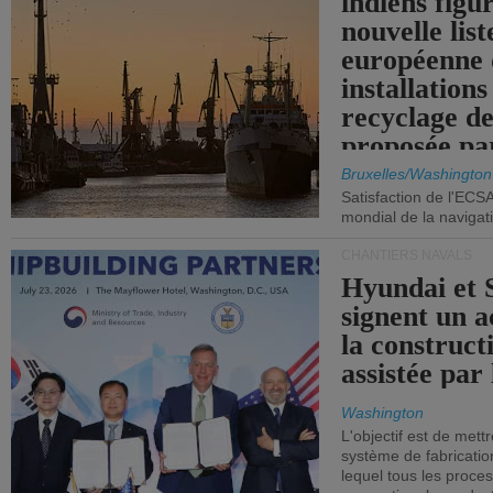
indiens figu
nouvelle list
européenne 
installations
recyclage de
proposée pa
Commission
Bruxelles/Washington
Satisfaction de l'ECS
mondial de la navigat
CHANTIERS NAVALS
Hyundai et 
signent un 
la construct
assistée par 
Washington
L'objectif est de mett
système de fabricati
lequel tous les proces