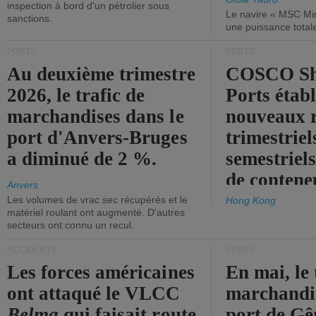
inspection à bord d'un pétrolier sous
Le navire « MSC Mir
sanctions.
une puissance total
PORTS
PORTS
Au deuxième trimestre
COSCO Sh
2026, le trafic de
Ports établ
marchandises dans le
nouveaux 
port d'Anvers-Bruges
trimestriel
a diminué de 2 %.
semestriels
de contene
Anvers
Les volumes de vrac sec récupérés et le
Hong Kong
matériel roulant ont augmenté. D'autres
secteurs ont connu un recul.
ACCIDENTS
PORTS
Les forces américaines
En mai, le 
ont attaqué le VLCC
marchandis
Belma
qui faisait route
port de Gên