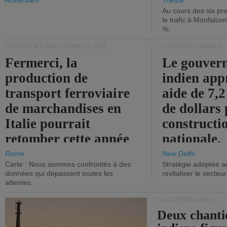
les ports.
diminue.
Rotterdam
Trieste
Au cours des six pr
le trafic à Monfalco
%.
TRANSPORT PAR CHEMIN DE FER
CHANTIERS NAVALS
Fermerci, la
Le gouver
production de
indien app
transport ferroviaire
aide de 7,2
de marchandises en
de dollars 
Italie pourrait
constructi
retomber cette année
nationale.
aux niveaux de 2015.
Rome
New Delhi
Carte : Nous sommes confrontés à des
Stratégie adoptée a
données qui dépassent toutes les
revitaliser le secteur
attentes.
CHANTIERS NAVALS
Deux chanti