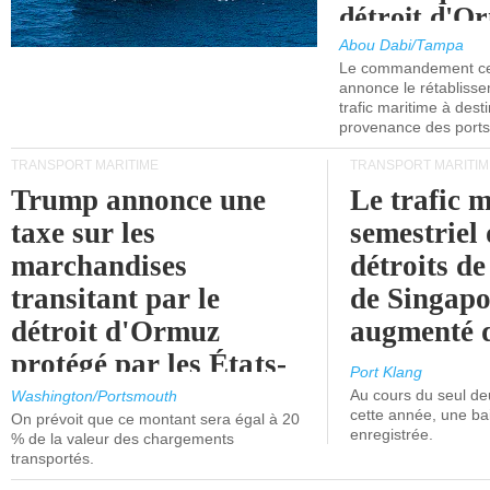
détroit d'O
Abou Dabi/Tampa
Le commandement cen
annonce le rétabliss
trafic maritime à dest
provenance des ports 
TRANSPORT MARITIME
TRANSPORT MARITIM
Trump annonce une
Le trafic 
taxe sur les
semestriel 
marchandises
détroits d
transitant par le
de Singapo
détroit d'Ormuz
augmenté 
protégé par les États-
Port Klang
Unis.
Au cours du seul de
Washington/Portsmouth
cette année, une ba
On prévoit que ce montant sera égal à 20
enregistrée.
% de la valeur des chargements
transportés.