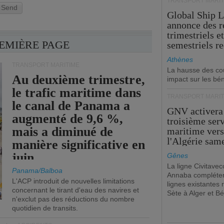
TRANSPORT MARIT
Send
Global Ship 
annonce des 
trimestriels e
REMIÈRE PAGE
semestriels re
Athènes
TRANSPORT MARITIME
La hausse des co
Au deuxième trimestre,
impact sur les bé
le trafic maritime dans
TRANSPORT MARIT
le canal de Panama a
GNV activera
augmenté de 9,6 %,
troisième ser
mais a diminué de
maritime ver
l'Algérie sam
manière significative en
juin.
Gênes
La ligne Civitavec
Panama/Balboa
Annaba compléter
L'ACP introduit de nouvelles limitations
lignes existantes r
concernant le tirant d'eau des navires et
Sète à Alger et Bé
n'exclut pas des réductions du nombre
quotidien de transits.