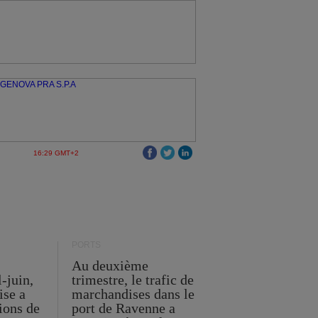
16:29 GMT+2
PORTS
Au deuxième
l-juin,
trimestre, le trafic de
ise a
marchandises dans le
lions de
port de Ravenne a