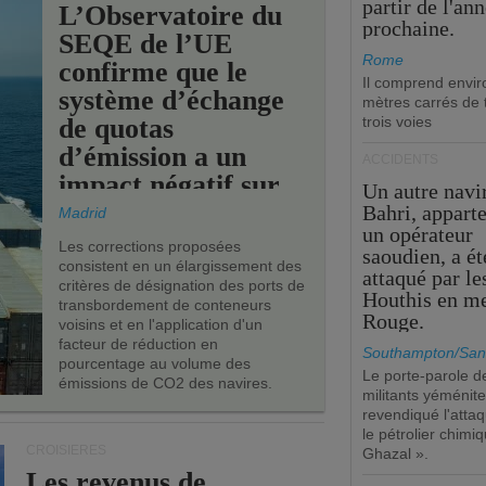
partir de l'an
L’Observatoire du
prochaine.
SEQE de l’UE
Rome
confirme que le
Il comprend envir
système d’échange
mètres carrés de t
de quotas
trois voies
d’émission a un
ACCIDENTS
impact négatif sur
Un autre navi
les ports de l’UE.
Bahri, appart
Madrid
un opérateur
Les corrections proposées
saoudien, a ét
consistent en un élargissement des
attaqué par le
critères de désignation des ports de
Houthis en m
transbordement de conteneurs
Rouge.
voisins et en l'application d'un
facteur de réduction en
Southampton/San
pourcentage au volume des
Le porte-parole d
émissions de CO2 des navires.
militants yéménite
revendiqué l'atta
le pétrolier chim
CROISIÈRES
Ghazal ».
Les revenus de