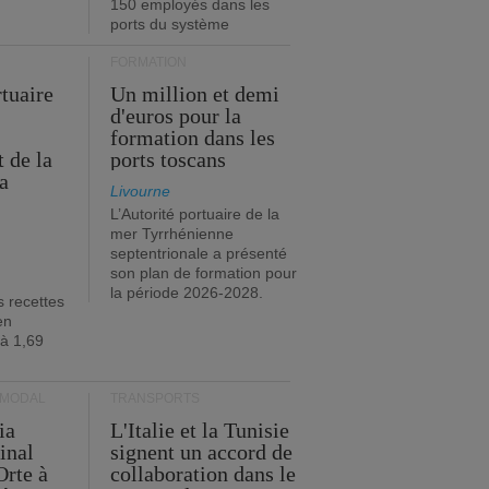
150 employés dans les
ports du système
FORMATION
rtuaire
Un million et demi
d'euros pour la
formation dans les
 de la
ports toscans
a
Livourne
L’Autorité portuaire de la
mer Tyrrhénienne
septentrionale a présenté
son plan de formation pour
la période 2026-2028.
s recettes
en
 à 1,69
RMODAL
TRANSPORTS
ia
L'Italie et la Tunisie
inal
signent un accord de
Orte à
collaboration dans le