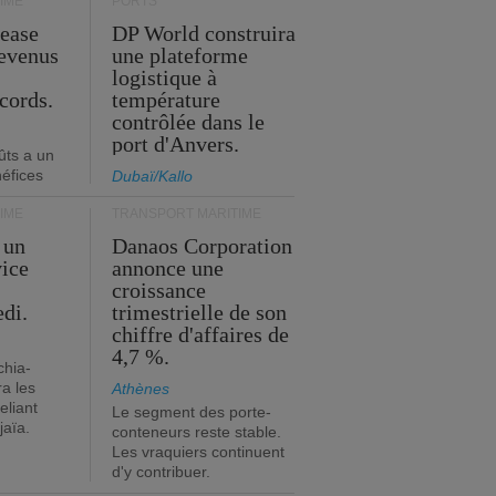
IME
PORTS
Lease
DP World construira
revenus
une plateforme
t
logistique à
cords.
température
contrôlée dans le
port d'Anvers.
ûts a un
néfices
Dubaï/Kallo
IME
TRANSPORT MARITIME
 un
Danaos Corporation
vice
annonce une
s
croissance
edi.
trimestrielle de son
chiffre d'affaires de
4,7 %.
chia-
a les
Athènes
eliant
Le segment des porte-
jaïa.
conteneurs reste stable.
Les vraquiers continuent
d'y contribuer.