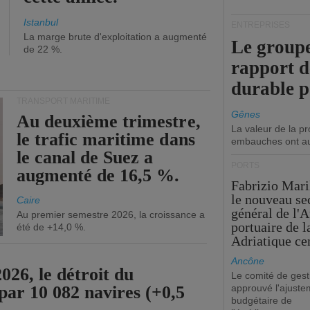
Istanbul
ENTREPRISES
La marge brute d'exploitation a augmenté
Le groupe
de 22 %.
rapport 
durable 
TRANSPORT MARITIME
Gênes
Au deuxième trimestre,
La valeur de la p
le trafic maritime dans
embauches ont a
le canal de Suez a
PORTS
augmenté de 16,5 %.
Fabrizio Maril
le nouveau se
Caire
général de l'A
Au premier semestre 2026, la croissance a
portuaire de 
été de +14,0 %.
Adriatique cen
Ancône
26, le détroit du
Le comité de gest
par 10 082 navires (+0,5
approuvé l'ajuste
budgétaire de