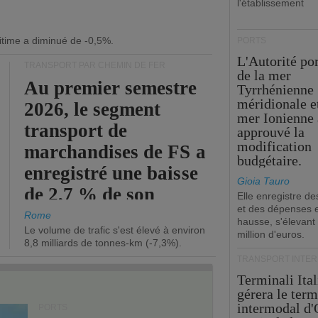
l'établissement
itime a diminué de -0,5%.
PORTS
L'Autorité po
TRANSPORT PAR CHEMIN DE FER
de la mer
Au premier semestre
Tyrrhénienne
méridionale et
2026, le segment
mer Ionienne 
transport de
approuvé la
modification
marchandises de FS a
budgétaire.
enregistré une baisse
Gioia Tauro
de 2,7 % de son
Elle enregistre de
et des dépenses 
chiffre d'affaires
Rome
hausse, s'élevant
Le volume de trafic s'est élevé à environ
opérationnel.
million d'euros.
8,8 milliards de tonnes-km (-7,3%).
TRANSPORT INTE
Terminali Ital
gérera le term
intermodal d'
PORTS