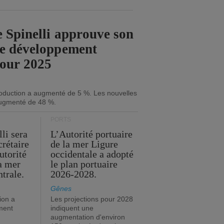
 Spinelli approuve son
de développement
pour 2025
roduction a augmenté de 5 %. Les nouvelles
ugmenté de 48 %.
PORTS
li sera
L’Autorité portuaire
crétaire
de la mer Ligure
utorité
occidentale a adopté
la mer
le plan portuaire
trale.
2026-2028.
Gênes
ion a
Les projections pour 2028
ment
indiquent une
augmentation d'environ