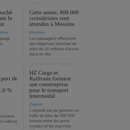
PORTS
ouché
Cette année, 800 000
ans le
croisiéristes sont
uz
attendus à Messine.
dres
Messine
ipage
Les passagers effectuent
ru.
des dépenses directes de
près de 16 millions d'euros
dans la ville.
TRANSPORT INTERMODAL
HZ Cargo et
 port de
Railtrans forment
une coentreprise
1,6 %
pour le transport
intermodal
Zagreb
L’objectif est de générer un
trafic de plus de 500 000
premiers
tonnes entre les ports
3 millions
croates et les marchés