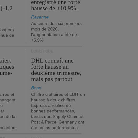
enregistré une forte
(-1,2
hausse de +10,9%.
Ravenne
Au cours des six premiers
mois de 2026,
ssagers
l'augmentation a été de
minué de
+5,9%.
LOGISTIQUE
uiert
DHL connaît une
stiques
forte hausse au
ume-
deuxième trimestre,
mais pas partout
Bonn
rrés et
Chiffre d'affaires et EBIT en
changent
hausse à deux chiffres.
le
Express a réalisé de
par
bonnes performances,
que de la
tandis que Supply Chain et
Post & Parcel Germany ont
incanton.
été moins performantes.