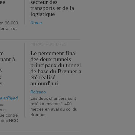
née
secteur des
transports et de la
logistique
Rome
on 96 000
errain et
INFRASTRUCTURES
re
Le percement final
enant à
des deux tunnels
principaux du tunnel
é
de base du Brenner a
s
été réalisé
er
aujourd'hui.
Bolzano
a'a/Riyad
Les deux chantiers sont
reliés à environ 1 400
es
mètres en aval du col du
s a
Brenner.
que contre
ique « NCC