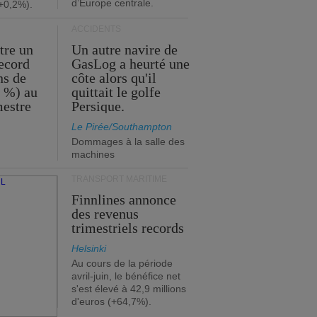
d’Europe centrale.
+0,2%).
ACCIDENTS
tre un
Un autre navire de
record
GasLog a heurté une
ns de
côte alors qu'il
2 %) au
quittait le golfe
mestre
Persique.
Le Pirée/Southampton
Dommages à la salle des
machines
TRANSPORT MARITIME
Finnlines annonce
des revenus
trimestriels records
Helsinki
Au cours de la période
avril-juin, le bénéfice net
s'est élevé à 42,9 millions
d'euros (+64,7%).