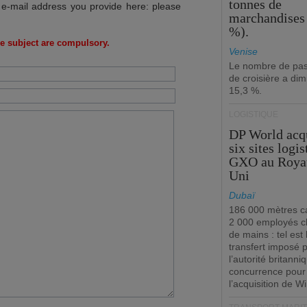
tonnes de
 e-mail address you provide here: please
marchandises 
%).
e subject are compulsory.
Venise
Le nombre de pa
de croisière a di
15,3 %.
LOGISTIQUE
DP World acq
six sites logi
GXO au Roya
Uni
Dubaï
186 000 mètres ca
2 000 employés 
de mains : tel est 
transfert imposé 
l’autorité britanni
concurrence pour
l’acquisition de W