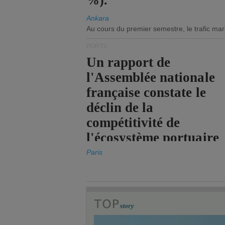
%).
Ankara
Au cours du premier semestre, le trafic mar
PORTS
Un rapport de
l'Assemblée nationale
française constate le
déclin de la
compétitivité de
l'écosystème portuaire
de l'État.
Paris