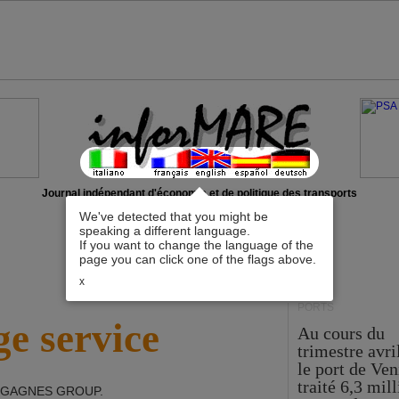
Journal indépendant d'économie et de politique des transports
We've detected that you might be
speaking a different language.
If you want to change the language of the
page you can click one of the flags above.
x
PORTS
e service
Au cours du
trimestre avri
le port de Ven
traité 6,3 mil
GAGNES GROUP
.