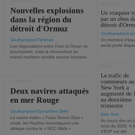
ACCIDENTS
ACCIDENTS
Nouvelles explosions
Un vraquier t
dans la région du
par un obus d
détroit d'Orm
détroit d'Ormuz
Southampton/Lon
Southampton/Téhéran
Un membre d'équ
serait porté dispa
Les négociations entre l'Iran et Oman se
poursuivent, mais la réouverture au
transit maritime semble encore lointaine.
PORTS
Le trafic de
conteneurs au
ACCIDENTS
New York a
Deux navires attaqués
augmenté de 
en mer Rouge
au deuxième
trimestre
Southampton/San'a/New Delhi
New York
Le navire indien « Faize Noore Oliya »
Au cours des six 
coulé, les Houthis revendiquent une
mois de 2026, 4,4
attaque contre le « NCC Wafa »
d'EVP ont été