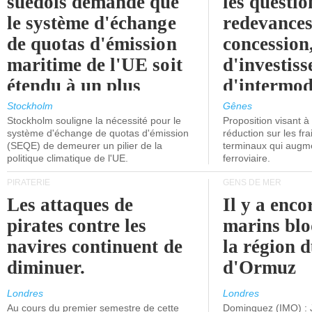
suédois demande que
les questio
le système d'échange
redevances
de quotas d'émission
concession
maritime de l'UE soit
d'investiss
étendu à un plus
d'intermod
grand nombre de
l'attention
Stockholm
Gênes
Stockholm souligne la nécessité pour le
Proposition visant 
navires.
politiciens.
système d'échange de quotas d'émission
réduction sur les fr
(SEQE) de demeurer un pilier de la
terminaux qui augmen
politique climatique de l'UE.
ferroviaire.
PIRATERIE
GENS DE MER
Les attaques de
Il y a enco
pirates contre les
marins blo
navires continuent de
la région d
diminuer.
d'Ormuz
Londres
Londres
Au cours du premier semestre de cette
Dominguez (IMO) : 