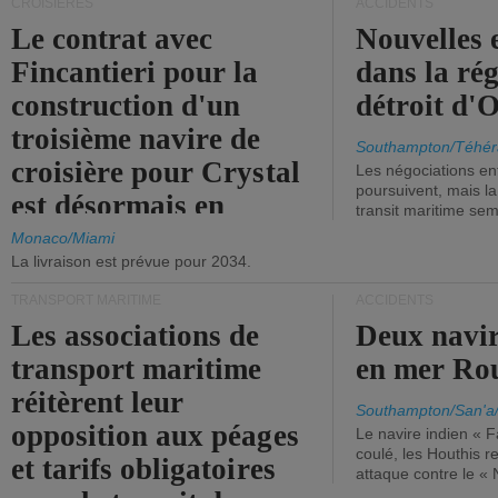
CROISIÈRES
ACCIDENTS
Le contrat avec
Nouvelles 
Fincantieri pour la
dans la ré
construction d'un
détroit d'
troisième navire de
Southampton/Téhér
croisière pour Crystal
Les négociations en
poursuivent, mais l
est désormais en
transit maritime sem
vigueur.
Monaco/Miami
La livraison est prévue pour 2034.
TRANSPORT MARITIME
ACCIDENTS
Les associations de
Deux navir
transport maritime
en mer Ro
réitèrent leur
Southampton/San'a
opposition aux péages
Le navire indien « F
coulé, les Houthis 
et tarifs obligatoires
attaque contre le «