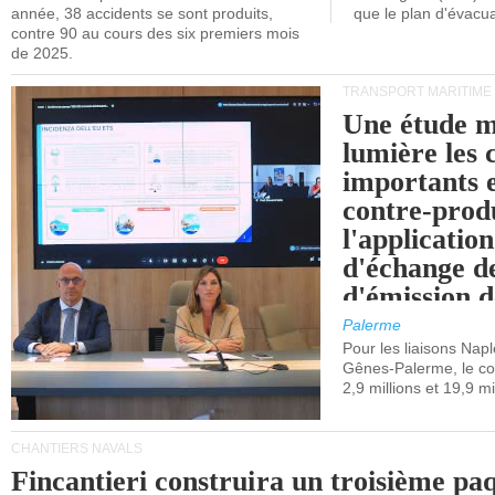
année, 38 accidents se sont produits,
que le plan d'évacua
contre 90 au cours des six premiers mois
de 2025.
TRANSPORT MARITIME
Une étude m
lumière les 
importants e
contre-produ
l'applicatio
d'échange d
d'émission d
(SEQE-UE) a
Palerme
maritimes av
Pour les liaisons Nap
Gênes-Palerme, le coû
occidentale.
2,9 millions et 19,9 mi
CHANTIERS NAVALS
Fincantieri construira un troisième pa