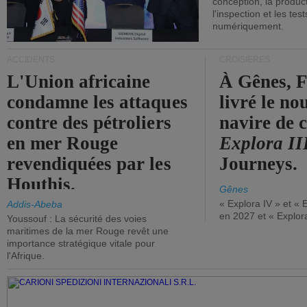
conception, la producti
l'inspection et les tes
numériquement.
ACCIDENTS
CROISIÈRES
L'Union africaine
À Gênes, F
condamne les attaques
livré le n
contre des pétroliers
navire de c
en mer Rouge
Explora II
revendiquées par les
Journeys.
Houthis.
Gênes
« Explora IV » et « 
Addis-Abeba
en 2027 et « Explor
Youssouf : La sécurité des voies
maritimes de la mer Rouge revêt une
importance stratégique vitale pour
l'Afrique.