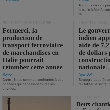
les ports.
diminue.
Rotterdam
Trieste
Au cours des six pr
le trafic à Monfalco
%.
TRANSPORT PAR CHEMIN DE FER
CHANTIERS NAVALS
Fermerci, la
Le gouver
production de
indien app
transport ferroviaire
aide de 7,2
de marchandises en
de dollars 
Italie pourrait
constructi
retomber cette année
nationale.
aux niveaux de 2015.
Rome
New Delhi
Carte : Nous sommes confrontés à des
Stratégie adoptée a
données qui dépassent toutes les
revitaliser le secteur
attentes.
CHANTIERS NAVALS
Deux chanti