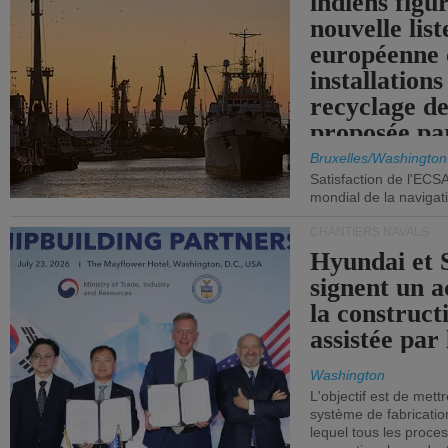
indiens figu
nouvelle list
européenne 
installations
recyclage de
proposée pa
Commission
Bruxelles/Washington
Satisfaction de l'ECS
mondial de la navigat
CHANTIERS NAVALS
Hyundai et 
signent un 
la construct
assistée par 
Washington
L'objectif est de mett
système de fabricati
lequel tous les proces