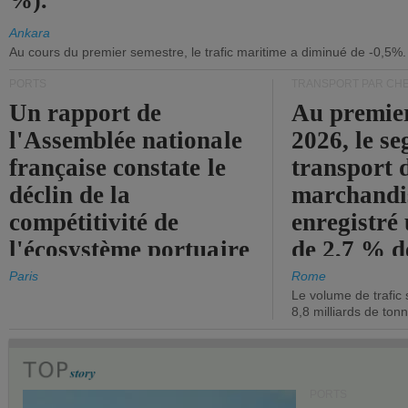
%).
Ankara
Au cours du premier semestre, le trafic maritime a diminué de -0,5%.
PORTS
TRANSPORT PAR CHE
Un rapport de
Au premie
l'Assemblée nationale
2026, le s
française constate le
transport 
déclin de la
marchandis
compétitivité de
enregistré
l'écosystème portuaire
de 2,7 % d
de l'État.
chiffre d'a
Paris
Rome
Le volume de trafic 
opérationn
8,8 milliards de ton
PORTS