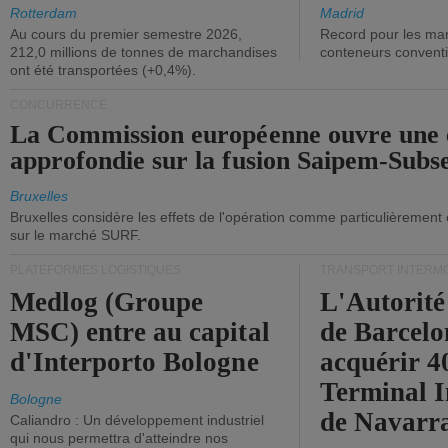
ont diminué.
(+2,9%).
Rotterdam
Madrid
Au cours du premier semestre 2026,
Record pour les ma
212,0 millions de tonnes de marchandises
conteneurs convent
ont été transportées (+0,4%).
CONCURRENCE
La Commission européenne ouvre une 
approfondie sur la fusion Saipem-Subs
Bruxelles
Bruxelles considère les effets de l'opération comme particulièrement
sur le marché SURF.
PLATEFORMES LOGISTIQUES
TRANSPORT INTERM
Medlog (Groupe
L'Autorité
MSC) entre au capital
de Barcelo
d'Interporto Bologne
acquérir 
Terminal 
Bologne
de Navarr
Caliandro : Un développement industriel
qui nous permettra d'atteindre nos