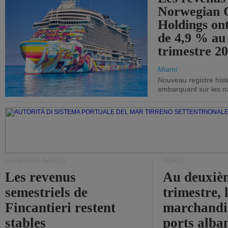
Norwegian C
Holdings on
de 4,9 % au
trimestre 20
Miami
Nouveau registre his
embarquant sur les nav
CHANTIERS NAVALS
PORTS
Les revenus
Au deuxiè
semestriels de
trimestre, 
Fincantieri restent
marchandis
stables
ports alba