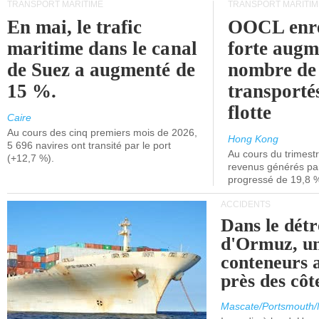
TRANSPORT MARITIME
TRANSPORT MARITIM
En mai, le trafic
OOCL enre
maritime dans le canal
forte augm
de Suez a augmenté de
nombre de
15 %.
transporté
flotte
Caire
Au cours des cinq premiers mois de 2026,
Hong Kong
5 696 navires ont transité par le port
Au cours du trimestre
(+12,7 %).
revenus générés par 
progressé de 19,8 
ACCIDENTS
Dans le détr
d'Ormuz, un
conteneurs a
près des cô
Mascate/Portsmouth