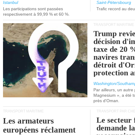
et de Lisbonne.
Istanbul
Saint-Pétersbourg
Les participations sont passées
Trafic record au de
respectivement à 99,99 % et 60 %.
TRANSPORT MARITIME
Trump revie
décision d'
taxe de 20 %
navires tran
détroit d'O
protection 
Washington/Southam
Par ailleurs, un autre p
Magnesium », a été t
près d'Oman.
TRANSPORT MARITIME
TRANSPORT PAR CHE
Le secteur 
Les armateurs
demande l
européens réclament