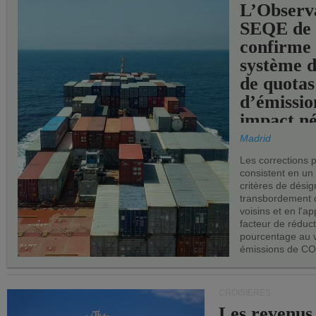
L’Observ
SEQE de 
confirme 
système 
de quotas
d’émissio
impact né
les ports 
Madrid
Les corrections 
consistent en un
critères de désig
transbordement 
voisins et en l'ap
facteur de réduc
pourcentage au 
émissions de CO
CROISIÈRES
Les revenus