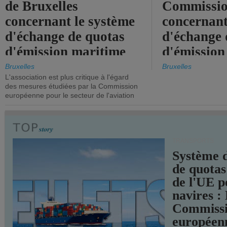
de Bruxelles
Commissi
concernant le système
concernant
d'échange de quotas
d'échange 
d'émission maritime
d'émission
de l'UE.
timide, alo
Bruxelles
Bruxelles
L'association est plus critique à l'égard
mesures pl
des mesures étudiées par la Commission
courageuse
européenne pour le secteur de l'aviation
attendues.
TRANSPORTS
Système 
de quotas
de l'UE p
navires :
Commiss
européen