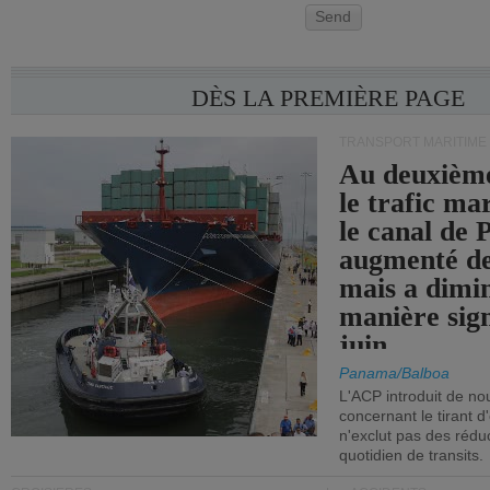
Send
DÈS LA PREMIÈRE PAGE
TRANSPORT MARITIME
Au deuxième
le trafic ma
le canal de
augmenté de
mais a dimi
manière sign
juin.
Panama/Balboa
L'ACP introduit de nou
concernant le tirant d
n'exclut pas des réd
quotidien de transits.