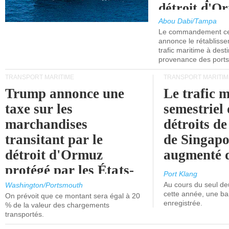
détroit d'O
Abou Dabi/Tampa
Le commandement cen
annonce le rétabliss
trafic maritime à dest
provenance des ports 
TRANSPORT MARITIME
TRANSPORT MARITIM
Trump annonce une
Le trafic 
taxe sur les
semestriel 
marchandises
détroits d
transitant par le
de Singapo
détroit d'Ormuz
augmenté 
protégé par les États-
Port Klang
Unis.
Au cours du seul de
Washington/Portsmouth
cette année, une ba
On prévoit que ce montant sera égal à 20
enregistrée.
% de la valeur des chargements
transportés.