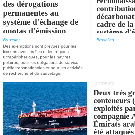
reconnaissa
des dérogations
contributio
permanentes au
décarbonat
système d'échange de
cadre de la
quotas d'émission
système d'
maritimes de l'UE
quotas d'ém
Bruxelles
Bruxelles
l'UE (SEQ
Des exemptions sont prévues pour les
après 2030.
liaisons avec les îles et les régions
ultrapériphériques, pour les navires
polaires, pour les obligations de service
public transnationales et pour les activités
de recherche et de sauvetage.
ACCIDENTS
Deux très g
conteneurs
exploités pa
compagnie
Émirats ara
été attaqués