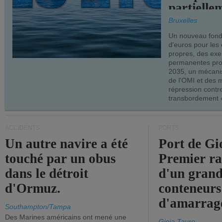
partielle
demandes
Bruxelles
armateur
Un nouveau fonds
d'euros pour les
propres, des ex
permanentes pro
2035, un mécani
de l'OMI et des 
répression contre
transbordement «
ACCIDENTS
PORTS
Un autre navire a été
Port de Gi
touché par un obus
Premier r
dans le détroit
d'un grand
d'Ormuz.
conteneurs
d'amarrage
Southampton/Tampa
Des Marines américains ont mené une
Gioia Tauro