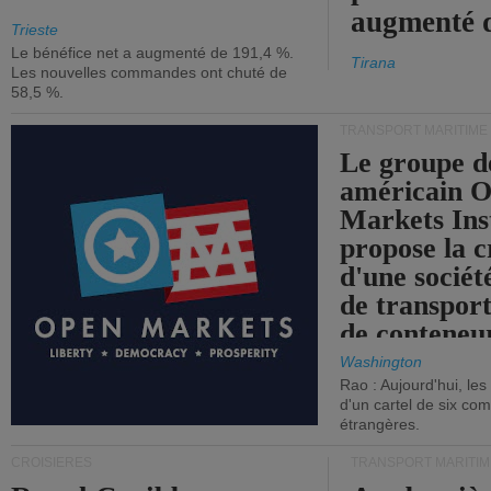
augmenté 
Trieste
Le bénéfice net a augmenté de 191,4 %.
Tirana
Les nouvelles commandes ont chuté de
58,5 %.
TRANSPORT MARITIME
Le groupe d
américain 
Markets Ins
propose la c
d'une sociét
de transpor
de conteneu
Washington
Rao : Aujourd'hui, le
d'un cartel de six co
étrangères.
CROISIÈRES
TRANSPORT MARITIM