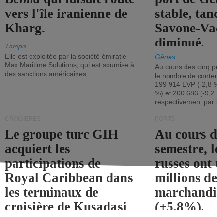
vers l'île iranienne de
stable, tan
Kharg.
Savone-Vad
diminué.
Tampa
Elle est exploitée par la société émiratie
Gênes
Max Maritime Solutions, qui est soumise à
Au cours des cinq p
des sanctions américaines.
le nombre de conten
199 914 EVP (-2,8 %
%) et 200 686 (-9,2 
respectivement par 
CROISIÈRES
PORTS
Le groupe turc GIH
Au cours 
acquiert les
semestre, l
participations de
russes ont 
Royal Caribbean dans
millions d
les terminaux de
marchandi
croisière de Kusadasi
(+5,8%).