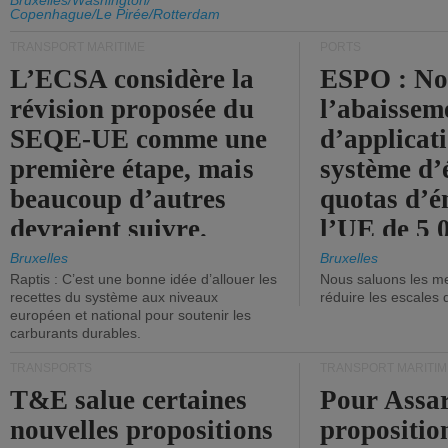
d'émission de l'UE.
Bruxelles/Washington/
Copenhague/Le Pirée/Rotterdam
TRANSPORT MARITIME
PORTS
L’ECSA considère la
ESPO : No
révision proposée du
l’abaissem
SEQE-UE comme une
d’applicat
première étape, mais
système d’
beaucoup d’autres
quotas d’é
devraient suivre.
l’UE de 5 
tonneaux d
Bruxelles
Bruxelles
Raptis : C’est une bonne idée d’allouer les
Nous saluons les me
brute.
recettes du système aux niveaux
réduire les escales 
européen et national pour soutenir les
carburants durables.
TRANSPORTS
TRANSPORT MARITIM
T&E salue certaines
Pour Assar
nouvelles propositions
propositio