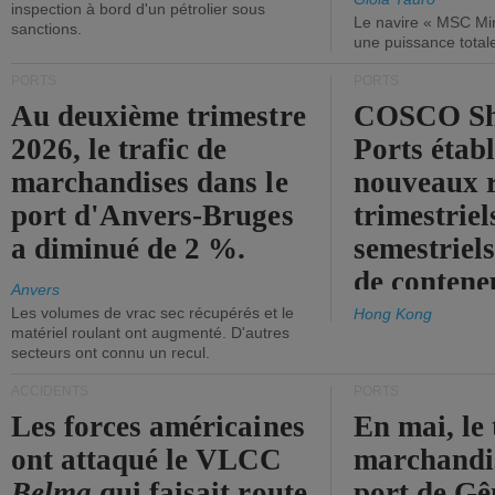
inspection à bord d'un pétrolier sous
Le navire « MSC Mir
sanctions.
une puissance total
PORTS
PORTS
Au deuxième trimestre
COSCO Sh
2026, le trafic de
Ports établ
marchandises dans le
nouveaux 
port d'Anvers-Bruges
trimestriel
a diminué de 2 %.
semestriels
de contene
Anvers
Les volumes de vrac sec récupérés et le
Hong Kong
matériel roulant ont augmenté. D'autres
secteurs ont connu un recul.
ACCIDENTS
PORTS
Les forces américaines
En mai, le 
ont attaqué le VLCC
marchandis
Belma
qui faisait route
port de Gên