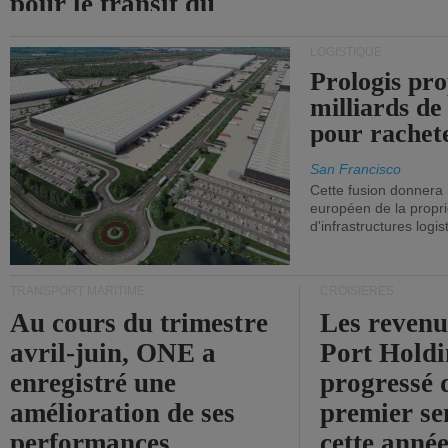
pour le transit du
détroit d'Ormuz.
LOGISTIQUE
Prologis pro
milliards de
pour rachet
San Francisco
Cette fusion donnera
européen de la propri
d'infrastructures logis
TRANSPORT MARITIME
CROISIÈRES
Au cours du trimestre
Les revenu
avril-juin, ONE a
Port Holdi
enregistré une
progressé 
amélioration de ses
premier se
performances
cette année