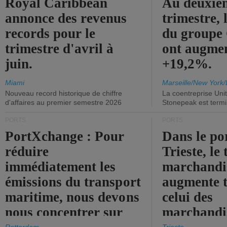
Royal Caribbean
Au deuxiè
annonce des revenus
trimestre, 
records pour le
du group
trimestre d'avril à
ont augme
juin.
+19,2%.
Miami
Marseille/New York/
Nouveau record historique de chiffre
La coentreprise Uni
d'affaires au premier semestre 2026
Stonepeak est term
PORTS
PORTS
PortXchange : Pour
Dans le po
réduire
Trieste, le 
immédiatement les
marchandis
émissions du transport
augmente t
maritime, nous devons
celui des
nous concentrer sur
marchandis