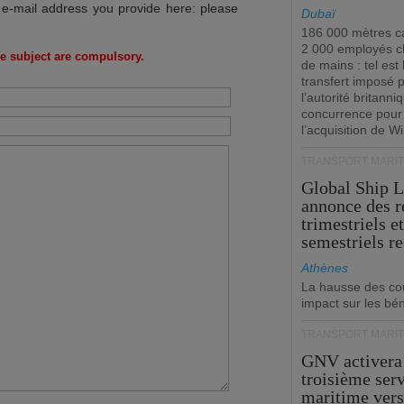
 e-mail address you provide here: please
Dubaï
186 000 mètres ca
2 000 employés 
e subject are compulsory.
de mains : tel est 
transfert imposé 
l’autorité britanni
concurrence pour
l’acquisition de W
TRANSPORT MARIT
Global Ship 
annonce des 
trimestriels e
semestriels re
Athènes
La hausse des co
impact sur les bé
TRANSPORT MARIT
GNV activera
troisième ser
maritime ver