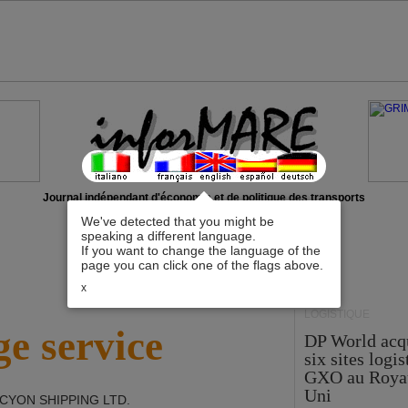
Journal indépendant d'économie et de politique des transports
We've detected that you might be
speaking a different language.
If you want to change the language of the
page you can click one of the flags above.
x
LOGISTIQUE
e service
DP World acq
six sites logi
GXO au Roya
Uni
CYON SHIPPING LTD
.