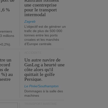
 port de
Railtrans forment
une coentreprise
1,6 %
pour le transport
intermodal
Zagreb
L’objectif est de générer un
trafic de plus de 500 000
premiers
tonnes entre les ports
3 millions
croates et les marchés
d’Europe centrale.
+0,2%).
ACCIDENTS
tre un
Un autre navire de
record
GasLog a heurté une
ns de
côte alors qu'il
2 %) au
quittait le golfe
mestre
Persique.
Le Pirée/Southampton
Dommages à la salle des
machines
TRANSPORT MARITIME