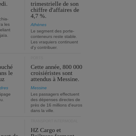
edi.
trimestrielle de son
chiffre d'affaires de
4,7 %.
chia-
a les
Athènes
eliant
Le segment des porte-
jaïa.
conteneurs reste stable.
Les vraquiers continuent
d'y contribuer.
PORTS
ouché
Cette année, 800 000
ans le
croisiéristes sont
uz
attendus à Messine.
dres
Messine
ipage
Les passagers effectuent
ru.
des dépenses directes de
près de 16 millions d'euros
dans la ville.
TRANSPORT INTERMODAL
HZ Cargo et