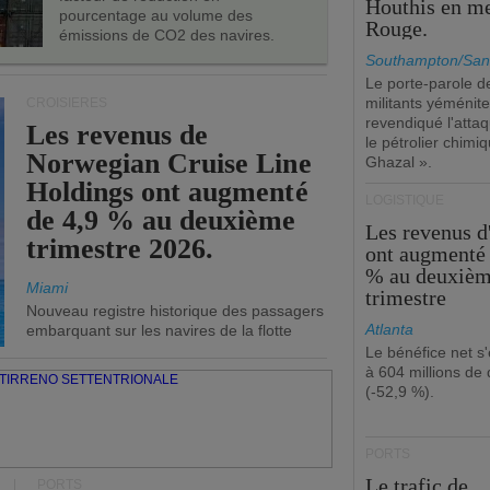
Houthis en m
pourcentage au volume des
Rouge.
émissions de CO2 des navires.
Southampton/San
Le porte-parole d
militants yéménite
CROISIÈRES
revendiqué l'atta
Les revenus de
le pétrolier chim
Norwegian Cruise Line
Ghazal ».
Holdings ont augmenté
LOGISTIQUE
de 4,9 % au deuxième
Les revenus 
trimestre 2026.
ont augmenté 
% au deuxiè
Miami
trimestre
Nouveau registre historique des passagers
Atlanta
embarquant sur les navires de la flotte
Le bénéfice net s'
à 604 millions de 
(-52,9 %).
PORTS
Le trafic de
PORTS