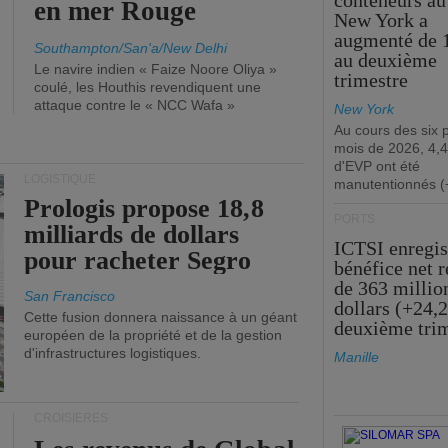
conteneurs au
en mer Rouge
New York a
augmenté de 
Southampton/San'a/New Delhi
au deuxième
Le navire indien « Faize Noore Oliya »
trimestre
coulé, les Houthis revendiquent une
attaque contre le « NCC Wafa »
New York
Au cours des six 
mois de 2026, 4,4
d'EVP ont été
LOGISTIQUE
manutentionnés (
Prologis propose 18,8
PORTS
milliards de dollars
ICTSI enregis
pour racheter Segro
bénéfice net 
de 363 millio
San Francisco
dollars (+24,
Cette fusion donnera naissance à un géant
deuxième tri
européen de la propriété et de la gestion
d'infrastructures logistiques.
Manille
CROISIÈRES