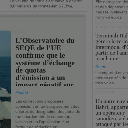
Le volume de trafic s'est élevé à environ
opérationnel.
Elle enregistre de
8,8 milliards de tonnes-km (-7,3%).
et des dépenses 
hausse, s'élevant
million d'euros.
TRANSPORT INTE
PORTS
Terminali Ital
L’Observatoire du
gérera le term
SEQE de l’UE
intermodal d'
partir de l'an
confirme que le
prochaine.
système d’échange
Rome
de quotas
Il comprend envir
d’émission a un
mètres carrés de t
trois voies
impact négatif sur
les ports de l’UE.
Madrid
ACCIDENTS
Un autre navi
Les corrections proposées
Bahri, appart
consistent en un élargissement des
critères de désignation des ports de
un opérateur
transbordement de conteneurs
saoudien, a ét
voisins et en l'application d'un
attaqué par le
facteur de réduction en