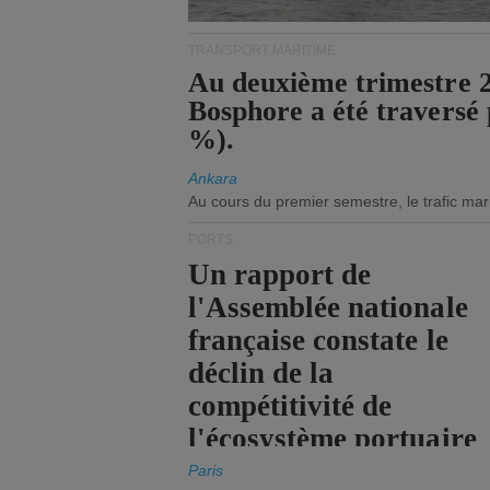
TRANSPORT MARITIME
Au deuxième trimestre 20
Bosphore a été traversé 
%).
Ankara
Au cours du premier semestre, le trafic mar
PORTS
Un rapport de
l'Assemblée nationale
française constate le
déclin de la
compétitivité de
l'écosystème portuaire
de l'État.
Paris