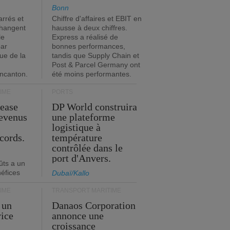
Bonn
rrés et
Chiffre d'affaires et EBIT en
changent
hausse à deux chiffres.
le
Express a réalisé de
par
bonnes performances,
que de la
tandis que Supply Chain et
Post & Parcel Germany ont
incanton.
été moins performantes.
IME
PORTS
Lease
DP World construira
revenus
une plateforme
t
logistique à
cords.
température
contrôlée dans le
port d'Anvers.
ûts a un
néfices
Dubaï/Kallo
IME
TRANSPORT MARITIME
 un
Danaos Corporation
vice
annonce une
s
croissance