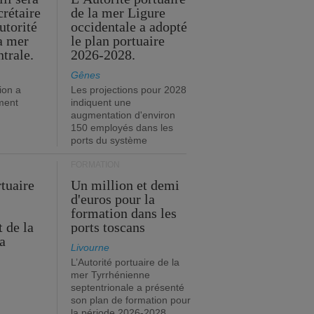
crétaire
de la mer Ligure
utorité
occidentale a adopté
la mer
le plan portuaire
trale.
2026-2028.
Gênes
ion a
Les projections pour 2028
ment
indiquent une
augmentation d'environ
150 employés dans les
ports du système
FORMATION
rtuaire
Un million et demi
d'euros pour la
formation dans les
 de la
ports toscans
a
Livourne
L’Autorité portuaire de la
mer Tyrrhénienne
septentrionale a présenté
son plan de formation pour
la période 2026-2028.