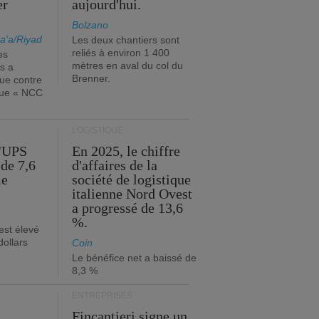
er
aujourd'hui.
Bolzano
a'a/Riyad
Les deux chantiers sont
reliés à environ 1 400
es
mètres en aval du col du
s a
Brenner.
que contre
ique « NCC
LOGISTIQUE
d'UPS
En 2025, le chiffre
de 7,6
d'affaires de la
me
société de logistique
italienne Nord Ovest
a progressé de 13,6
%.
est élevé
dollars
Coin
Le bénéfice net a baissé de
8,3 %
ENTREPRISES
Fincantieri signe un