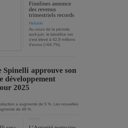
Finnlines annonce
des revenus
trimestriels records
Helsinki
Au cours de la période
avril-juin, le bénéfice net
s'est élevé à 42,9 millions
d'euros (+64,7%).
 Spinelli approuve son
de développement
pour 2025
roduction a augmenté de 5 %. Les nouvelles
ugmenté de 48 %.
PORTS
li sera
L’Autorité portuaire