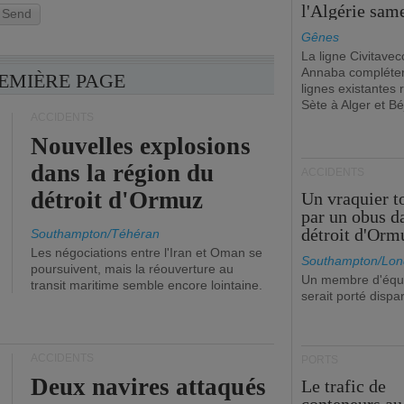
l'Algérie sam
Send
Gênes
La ligne Civitavec
Annaba compléter
REMIÈRE PAGE
lignes existantes r
Sète à Alger et Bé
ACCIDENTS
Nouvelles explosions
dans la région du
ACCIDENTS
détroit d'Ormuz
Un vraquier t
par un obus d
détroit d'Orm
Southampton/Téhéran
Les négociations entre l'Iran et Oman se
Southampton/Lon
poursuivent, mais la réouverture au
Un membre d'équ
transit maritime semble encore lointaine.
serait porté dispa
ACCIDENTS
PORTS
Deux navires attaqués
Le trafic de