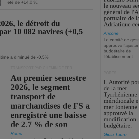
été de +14,0 %.
le nouveau se
général de l'A
portuaire de 
26, le détroit du
Adriatique cen
par 10 082 navires (+0,5
Ancône
Le comité de gest
approuvé l'ajuste
budgétaire de
l'établissement
itime a diminué de -0,5%.
TRANSPORT PAR CHEMIN DE FER
PORTS
Au premier semestre
L'Autorité po
2026, le segment
de la mer
Tyrrhénienne
transport de
méridionale et
marchandises de FS a
mer Ionienne 
approuvé la
enregistré une baisse
modification
de 2,7 % de son
budgétaire.
chiffre d'affaires
Rome
Gioia Tauro