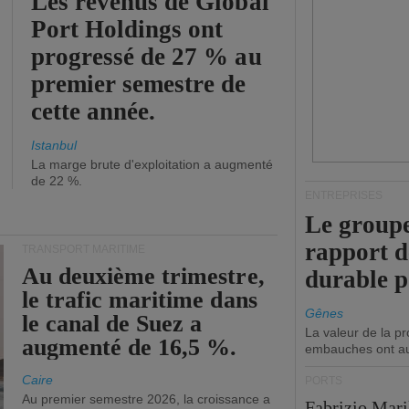
Les revenus de Global
Port Holdings ont
progressé de 27 % au
premier semestre de
cette année.
Istanbul
La marge brute d'exploitation a augmenté
de 22 %.
ENTREPRISES
Le groupe
rapport 
TRANSPORT MARITIME
Au deuxième trimestre,
durable 
le trafic maritime dans
Gênes
le canal de Suez a
La valeur de la p
augmenté de 16,5 %.
embauches ont a
Caire
PORTS
Au premier semestre 2026, la croissance a
Fabrizio Maril