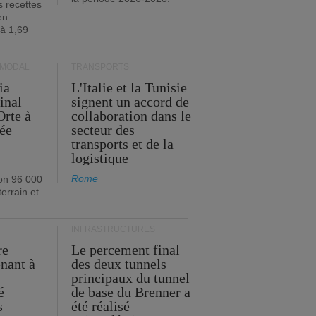
s recettes
en
 à 1,69
RMODAL
TRANSPORTS
ia
L'Italie et la Tunisie
inal
signent un accord de
Orte à
collaboration dans le
née
secteur des
transports et de la
logistique
Rome
on 96 000
errain et
INFRASTRUCTURES
re
Le percement final
enant à
des deux tunnels
principaux du tunnel
é
de base du Brenner a
s
été réalisé