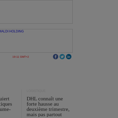
19:11 GMT+2
LOGISTIQUE
uiert
DHL connaît une
stiques
forte hausse au
ume-
deuxième trimestre,
mais pas partout