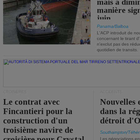
mais a dimi
manière sign
juin.
Panama/Balboa
L'ACP introduit de nou
concernant le tirant d
n'exclut pas des réd
quotidien de transits.
CROISIÈRES
ACCIDENTS
Le contrat avec
Nouvelles 
Fincantieri pour la
dans la ré
construction d'un
détroit d'
troisième navire de
Southampton/Téhér
croisière pour Crystal
Les négociations en