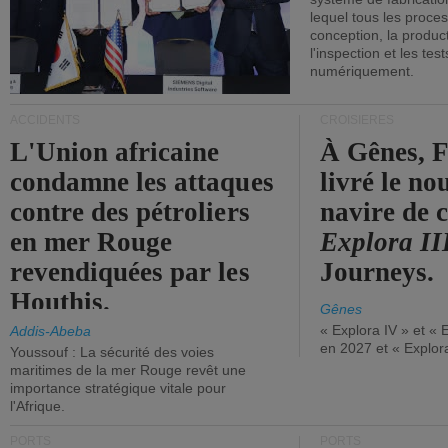
lequel tous les proces
conception, la producti
l'inspection et les tes
numériquement.
ACCIDENTS
CROISIÈRES
L'Union africaine
À Gênes, F
condamne les attaques
livré le n
contre des pétroliers
navire de c
en mer Rouge
Explora II
revendiquées par les
Journeys.
Houthis.
Gênes
« Explora IV » et « 
Addis-Abeba
en 2027 et « Explor
Youssouf : La sécurité des voies
maritimes de la mer Rouge revêt une
importance stratégique vitale pour
l'Afrique.
PORTS
PORTS