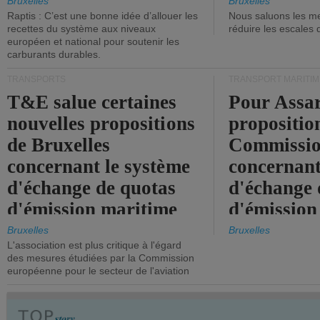
tonneaux d
Bruxelles
Bruxelles
Raptis : C’est une bonne idée d’allouer les
Nous saluons les me
brute.
recettes du système aux niveaux
réduire les escales 
européen et national pour soutenir les
carburants durables.
TRANSPORTS
TRANSPORT MARITIM
T&E salue certaines
Pour Assar
nouvelles propositions
propositio
de Bruxelles
Commissi
concernant le système
concernant
d'échange de quotas
d'échange 
d'émission maritime
d'émission
de l'UE.
timide, alo
Bruxelles
Bruxelles
L'association est plus critique à l'égard
mesures pl
des mesures étudiées par la Commission
courageuse
européenne pour le secteur de l'aviation
attendues.