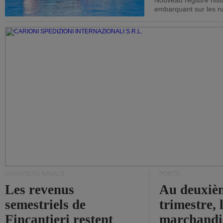
Nouveau registre his
embarquant sur les nav
CHANTIERS NAVALS
PORTS
Les revenus
Au deuxiè
semestriels de
trimestre, 
Fincantieri restent
marchandis