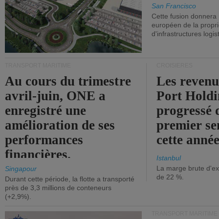
San Francisco
Cette fusion donnera
européen de la propri
d'infrastructures logis
TRANSPORT MARITIME
CROISIÈRES
Au cours du trimestre
Les revenu
avril-juin, ONE a
Port Holdi
enregistré une
progressé 
amélioration de ses
premier se
performances
cette année
financières.
Istanbul
La marge brute d'ex
Singapour
de 22 %.
Durant cette période, la flotte a transporté
près de 3,3 millions de conteneurs
(+2,9%).
TRANSPORT MARITIME