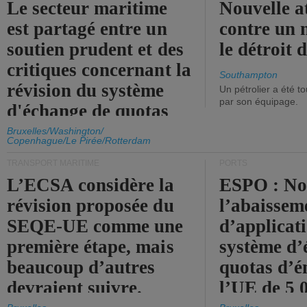
Le secteur maritime
Nouvelle a
est partagé entre un
contre un 
soutien prudent et des
le détroit
critiques concernant la
Southampton
révision du système
Un pétrolier a été 
par son équipage.
d'échange de quotas
d'émission de l'UE.
Bruxelles/Washington/
Copenhague/Le Pirée/Rotterdam
TRANSPORT MARITIME
PORTS
L’ECSA considère la
ESPO : No
révision proposée du
l’abaissem
SEQE-UE comme une
d’applicat
première étape, mais
système d’
beaucoup d’autres
quotas d’é
devraient suivre.
l’UE de 5 