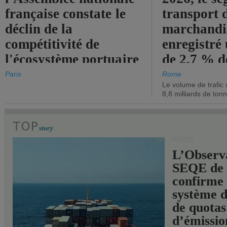
française constate le
transport 
déclin de la
marchandis
compétitivité de
enregistré
l'écosystème portuaire
de 2,7 % d
de l'État.
chiffre d'a
Paris
Rome
Le volume de trafic 
opérationn
8,8 milliards de ton
PORTS
L’Observ
SEQE de 
confirme 
système 
de quotas
d’émissio