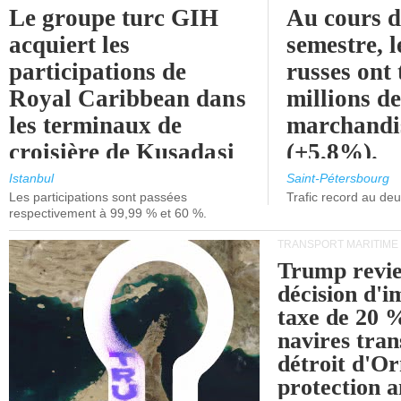
Le groupe turc GIH
Au cours 
acquiert les
semestre, l
participations de
russes ont 
Royal Caribbean dans
millions d
les terminaux de
marchandi
croisière de Kusadasi
(+5,8%).
et de Lisbonne.
Istanbul
Saint-Pétersbourg
Les participations sont passées
Trafic record au de
respectivement à 99,99 % et 60 %.
TRANSPORT MARITIME
Trump revie
décision d'
taxe de 20 %
navires tran
détroit d'O
protection 