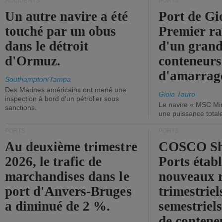
ACCIDENTS
PORTS
Un autre navire a été
Port de Gi
touché par un obus
Premier r
dans le détroit
d'un grand
d'Ormuz.
conteneurs
d'amarrage
Southampton/Tampa
Des Marines américains ont mené une
Gioia Tauro
inspection à bord d'un pétrolier sous
Le navire « MSC Mir
sanctions.
une puissance total
PORTS
PORTS
Au deuxième trimestre
COSCO Sh
2026, le trafic de
Ports établ
marchandises dans le
nouveaux 
port d'Anvers-Bruges
trimestriel
a diminué de 2 %.
semestriels
de contene