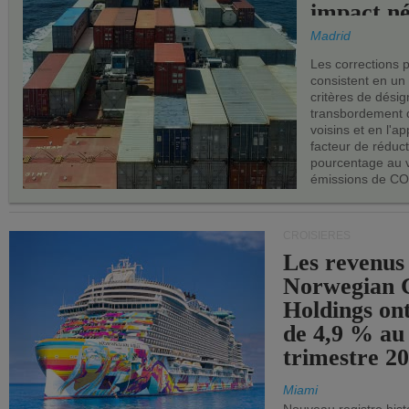
impact né
les ports 
Madrid
Les corrections 
consistent en un
critères de désig
transbordement 
voisins et en l'ap
facteur de réduc
pourcentage au 
émissions de CO
CROISIÈRES
Les revenus
Norwegian C
Holdings on
de 4,9 % au
trimestre 20
Miami