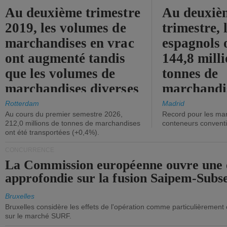
Au deuxième trimestre
Au deuxiè
2019, les volumes de
trimestre, 
marchandises en vrac
espagnols o
ont augmenté tandis
144,8 mill
que les volumes de
tonnes de
marchandises diverses
marchandi
ont diminué.
(+2,9%).
Rotterdam
Madrid
Au cours du premier semestre 2026,
Record pour les ma
212,0 millions de tonnes de marchandises
conteneurs convent
ont été transportées (+0,4%).
CONCURRENCE
La Commission européenne ouvre une 
approfondie sur la fusion Saipem-Subs
Bruxelles
Bruxelles considère les effets de l'opération comme particulièrement
sur le marché SURF.