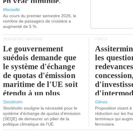
en vrac diminue.
Marseille
Au cours du premier semestre 2026, le
nombre de passagers de croisière a
augmenté de 5 %.
TRANSPORT MARITIME
PORTS
Le gouvernement
Assitermin
suédois demande que
les questio
le système d'échange
redevances
de quotas d'émission
concession
maritime de l'UE soit
d'investiss
étendu à un plus
d'intermod
grand nombre de
l'attention
Stockholm
Gênes
Stockholm souligne la nécessité pour le
Proposition visant 
navires.
politiciens.
système d'échange de quotas d'émission
réduction sur les fr
(SEQE) de demeurer un pilier de la
terminaux qui augmen
politique climatique de l'UE.
ferroviaire.