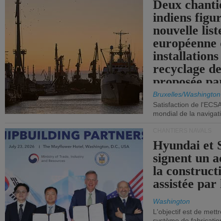
Deux chanti
indiens figu
nouvelle list
européenne 
installations
recyclage de
proposée pa
Commission
Bruxelles/Washington
Satisfaction de l'ECS
mondial de la navigat
CHANTIERS NAVALS
Hyundai et 
signent un 
la construct
assistée par 
Washington
L'objectif est de mett
système de fabricati