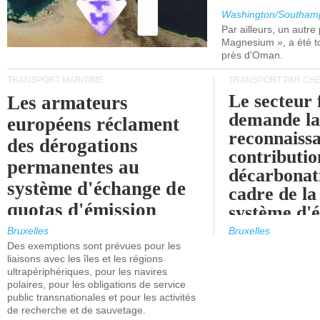
Washington/Southam
Par ailleurs, un autre p
Magnesium », a été t
près d'Oman.
TRANSPORT MARITIME
TRANSPORT PAR CHE
Le secteur 
Les armateurs
demande l
européens réclament
reconnaissa
des dérogations
contributio
permanentes au
décarbonat
système d'échange de
cadre de la
quotas d'émission
système d'
maritimes de l'UE
quotas d'ém
Bruxelles
Bruxelles
l'UE (SEQ
Des exemptions sont prévues pour les
après 2030.
liaisons avec les îles et les régions
ultrapériphériques, pour les navires
polaires, pour les obligations de service
public transnationales et pour les activités
de recherche et de sauvetage.