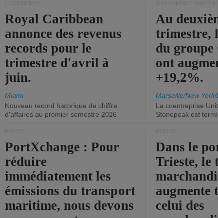
CROISIÈRES
TRANSPORT MARITIM
Royal Caribbean
Au deuxiè
annonce des revenus
trimestre, 
records pour le
du group
trimestre d'avril à
ont augme
juin.
+19,2%.
Miami
Marseille/New York/
Nouveau record historique de chiffre
La coentreprise Uni
d'affaires au premier semestre 2026
Stonepeak est term
PORTS
PORTS
PortXchange : Pour
Dans le po
réduire
Trieste, le 
immédiatement les
marchandis
émissions du transport
augmente t
maritime, nous devons
celui des