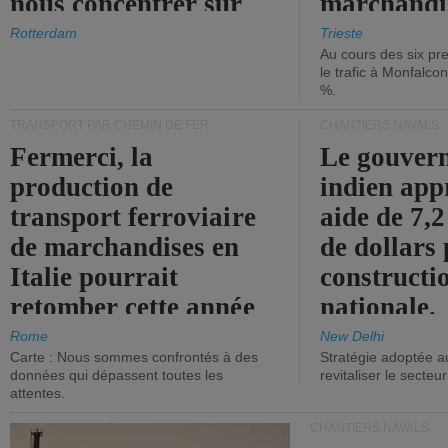
nous concentrer sur
marchandis
les ports.
diminue.
Rotterdam
Trieste
Au cours des six pr
le trafic à Monfalco
%.
TRANSPORT PAR CHEMIN DE FER
CHANTIERS NAVALS
Fermerci, la
Le gouver
production de
indien app
transport ferroviaire
aide de 7,2
de marchandises en
de dollars 
Italie pourrait
constructi
retomber cette année
nationale.
aux niveaux de 2015.
Rome
New Delhi
Carte : Nous sommes confrontés à des
Stratégie adoptée a
données qui dépassent toutes les
revitaliser le secteur
attentes.
CHANTIERS NAVALS