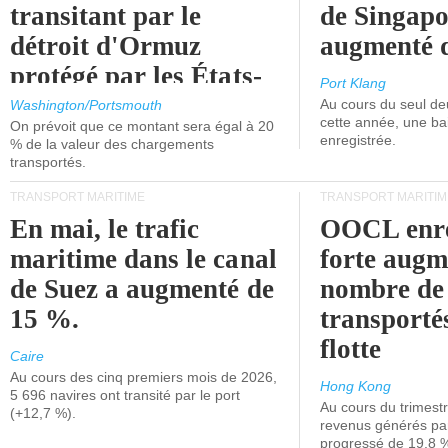
transitant par le
de Singapo
détroit d'Ormuz
augmenté 
protégé par les États-
Port Klang
Unis.
Au cours du seul de
Washington/Portsmouth
cette année, une ba
On prévoit que ce montant sera égal à 20
enregistrée.
% de la valeur des chargements
transportés.
TRANSPORT MARITIME
TRANSPORT MARITIM
En mai, le trafic
OOCL enre
maritime dans le canal
forte augm
de Suez a augmenté de
nombre de
15 %.
transporté
flotte
Caire
Au cours des cinq premiers mois de 2026,
Hong Kong
5 696 navires ont transité par le port
Au cours du trimestre
(+12,7 %).
revenus générés par 
progressé de 19,8 