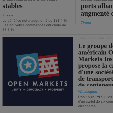
stables
ports alba
augmenté 
Trieste
Le bénéfice net a augmenté de 191,4 %.
Tirana
Les nouvelles commandes ont chuté de
58,5 %.
TRANSPORT MARITIME
Le groupe d
américain 
Markets Ins
propose la c
d'une sociét
de transpor
de conteneu
Washington
Rao : Aujourd'hui, le
d'un cartel de six co
étrangères.