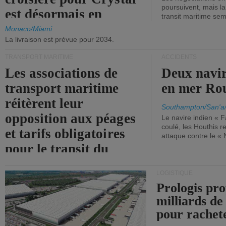
poursuivent, mais l
est désormais en
transit maritime sem
vigueur.
Monaco/Miami
La livraison est prévue pour 2034.
TRANSPORT MARITIME
ACCIDENTS
Les associations de
Deux navir
transport maritime
en mer Ro
réitèrent leur
Southampton/San'a
opposition aux péages
Le navire indien « F
coulé, les Houthis 
et tarifs obligatoires
attaque contre le «
pour le transit du
détroit d'Ormuz.
LOGISTIQUE
Prologis pro
milliards de
pour rachet