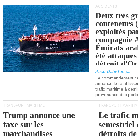
ACCIDENTS
Deux très g
conteneurs
exploités pa
compagnie
Émirats ara
été attaqués
détroit d'O
Abou Dabi/Tampa
Le commandement cen
annonce le rétabliss
trafic maritime à dest
provenance des ports 
TRANSPORT MARITIME
TRANSPORT MARITIM
Trump annonce une
Le trafic 
taxe sur les
semestriel 
marchandises
détroits d