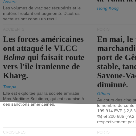
Anvers
Les volumes de vrac sec récupérés et le
Hong Kong
matériel roulant ont augmenté. D'autres
secteurs ont connu un recul.
ACCIDENTS
PORTS
Les forces américaines
En mai, le 
ont attaqué le VLCC
marchandis
Belma
qui faisait route
port de Gên
vers l'île iranienne de
stable, tan
Kharg.
Savone-Vad
diminué.
Tampa
Elle est exploitée par la société émiratie
Gênes
Max Maritime Solutions, qui est soumise à
Au cours des cinq p
des sanctions américaines.
le nombre de conten
199 914 EVP (-2,8 %
%) et 200 686 (-9,2 
respectivement par 
CROISIÈRES
PORTS