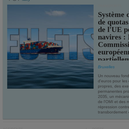
TRANSPORTS
Système 
de quotas
de l'UE p
navires :
Commiss
européen
partielle
demandes
Bruxelles
armateur
Un nouveau fonds
d'euros pour les
propres, des ex
permanentes pro
2035, un mécani
de l'OMI et des 
répression contre
transbordement «