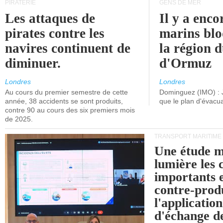
PIRATERIE
GENS DE MER
Les attaques de
Il y a enco
pirates contre les
marins blo
navires continuent de
la région d
diminuer.
d'Ormuz
Londres
Londres
Au cours du premier semestre de cette
Dominguez (IMO) : 
année, 38 accidents se sont produits,
que le plan d'évacua
contre 90 au cours des six premiers mois
de 2025.
TRANSPORT MARITIME
Une étude m
lumière les 
importants e
contre-produ
l'applicatio
d'échange d