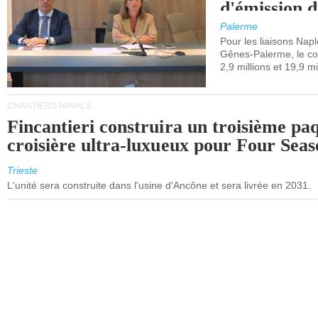
d'émission d
(SEQE-UE) a
Palerme
maritimes av
Pour les liaisons Nap
Gênes-Palerme, le coû
occidentale.
2,9 millions et 19,9 mi
CHANTIERS NAVALS
Fincantieri construira un troisième pa
croisière ultra-luxueux pour Four Seas
Trieste
L'unité sera construite dans l'usine d'Ancône et sera livrée en 2031.