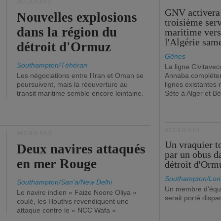
ACCIDENTS
GNV activera
Nouvelles explosions
troisième ser
dans la région du
maritime ver
l'Algérie sam
détroit d'Ormuz
Gênes
Southampton/Téhéran
La ligne Civitavec
Les négociations entre l'Iran et Oman se
Annaba compléter
poursuivent, mais la réouverture au
lignes existantes r
transit maritime semble encore lointaine.
Sète à Alger et Bé
ACCIDENTS
ACCIDENTS
Un vraquier t
Deux navires attaqués
par un obus d
en mer Rouge
détroit d'Orm
Southampton/Lon
Southampton/San'a/New Delhi
Un membre d'équ
Le navire indien « Faize Noore Oliya »
serait porté dispa
coulé, les Houthis revendiquent une
attaque contre le « NCC Wafa »