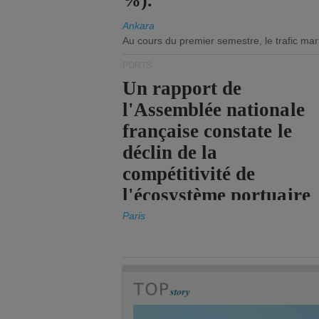
%).
Ankara
Au cours du premier semestre, le trafic mar
PORTS
Un rapport de
l'Assemblée nationale
française constate le
déclin de la
compétitivité de
l'écosystème portuaire
de l'État.
Paris