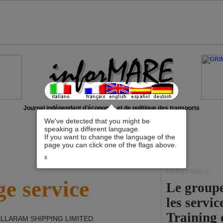
Journal indépendant d'économie et de politique des transports
We've detected that you might be
speaking a different language.
If you want to change the language of the
page you can click one of the flags above.
x
ENTREPRISES
e service
Le group
les servi
Training 
LLARAM SHIPPING LIMITED
.