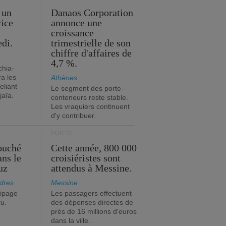
 un
Danaos Corporation
vice
annonce une
s
croissance
edi.
trimestrielle de son
chiffre d'affaires de
4,7 %.
chia-
a les
Athènes
eliant
Le segment des porte-
jaïa.
conteneurs reste stable.
Les vraquiers continuent
d'y contribuer.
PORTS
ouché
Cette année, 800 000
ans le
croisiéristes sont
uz
attendus à Messine.
dres
Messine
ipage
Les passagers effectuent
ru.
des dépenses directes de
près de 16 millions d'euros
dans la ville.