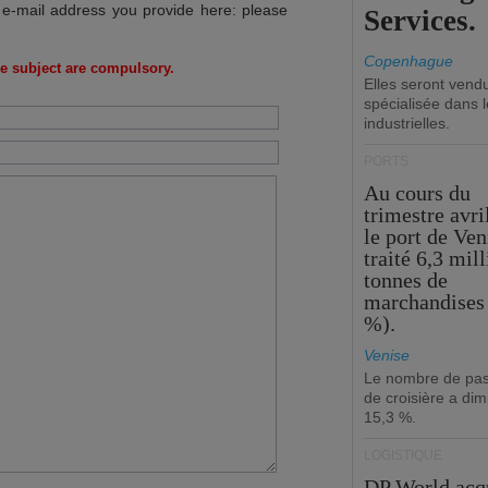
 e-mail address you provide here: please
Services.
Copenhague
e subject are compulsory.
Elles seront vend
spécialisée dans l
industrielles.
PORTS
Au cours du
trimestre avri
le port de Ven
traité 6,3 mil
tonnes de
marchandises 
%).
Venise
Le nombre de pa
de croisière a di
15,3 %.
LOGISTIQUE
DP World acq