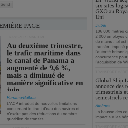
Send
six sites logi
GXO au Roya
Uni
REMIÈRE PAGE
Dubaï
186 000 mètres ca
2 000 employés 
TRANSPORT MARITIME
de mains : tel est 
Au deuxième trimestre,
transfert imposé 
le trafic maritime dans
l’autorité britanni
concurrence pour
le canal de Panama a
l’acquisition de W
augmenté de 9,6 %,
TRANSPORT MARIT
mais a diminué de
Global Ship 
manière significative en
annonce des 
juin.
trimestriels e
semestriels re
Panama/Balboa
L'ACP introduit de nouvelles limitations
Athènes
concernant le tirant d'eau des navires et
La hausse des co
n'exclut pas des réductions du nombre
impact sur les bé
quotidien de transits.
TRANSPORT MARIT