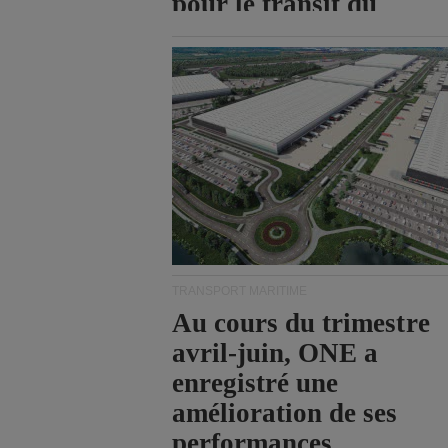
pour le transit du
détroit d'Ormuz.
TRANSPORT MARITIME
Au cours du trimestre
avril-juin, ONE a
enregistré une
amélioration de ses
performances