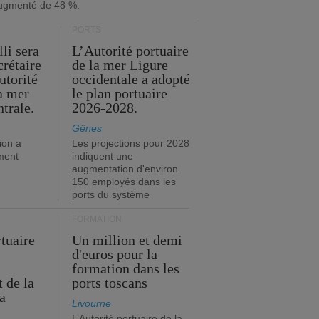
ugmenté de 48 %.
PORTS
li sera
L’Autorité portuaire
crétaire
de la mer Ligure
utorité
occidentale a adopté
la mer
le plan portuaire
trale.
2026-2028.
Gênes
ion a
Les projections pour 2028
ment
indiquent une
augmentation d'environ
150 employés dans les
ports du système
FORMATION
rtuaire
Un million et demi
d'euros pour la
formation dans les
 de la
ports toscans
a
Livourne
L’Autorité portuaire de la