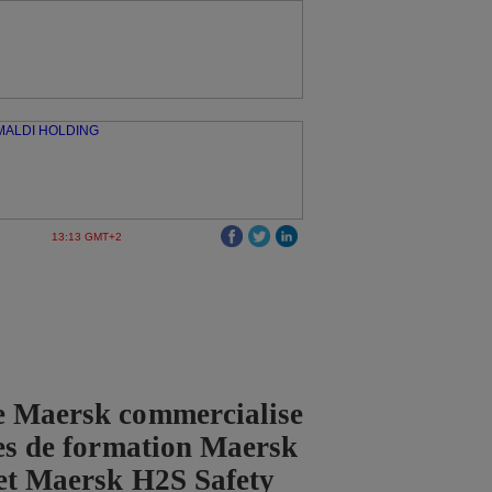
13:13 GMT+2
e Maersk commercialise
ces de formation Maersk
et Maersk H2S Safety