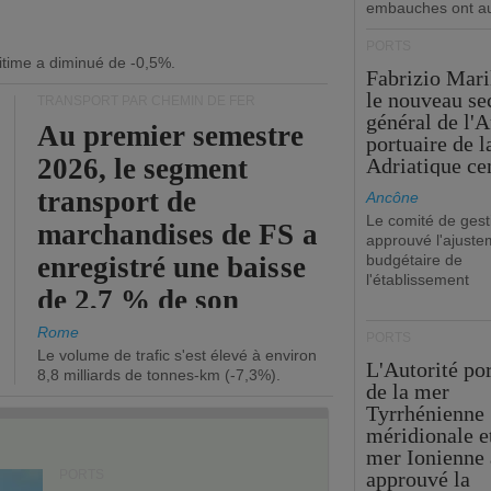
embauches ont a
PORTS
itime a diminué de -0,5%.
Fabrizio Maril
le nouveau se
TRANSPORT PAR CHEMIN DE FER
général de l'A
Au premier semestre
portuaire de 
2026, le segment
Adriatique cen
transport de
Ancône
Le comité de gest
marchandises de FS a
approuvé l'ajuste
enregistré une baisse
budgétaire de
l'établissement
de 2,7 % de son
chiffre d'affaires
Rome
PORTS
Le volume de trafic s'est élevé à environ
opérationnel.
L'Autorité po
8,8 milliards de tonnes-km (-7,3%).
de la mer
Tyrrhénienne
méridionale et
mer Ionienne 
PORTS
approuvé la