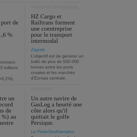
TRANSPORT INTERMODAL
HZ Cargo et
 port de
Railtrans forment
une coentreprise
1,6 %
pour le transport
intermodal
Zagreb
L’objectif est de générer un
trafic de plus de 500 000
premiers
tonnes entre les ports
3 millions
croates et les marchés
d’Europe centrale.
+0,2%).
ACCIDENTS
tre un
Un autre navire de
record
GasLog a heurté une
ns de
côte alors qu'il
2 %) au
quittait le golfe
mestre
Persique.
Le Pirée/Southampton