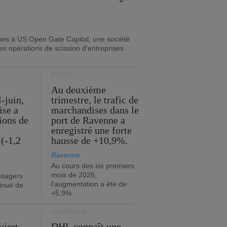
ues à US Open Gate Capital, une société
es opérations de scission d'entreprises
PORTS
Au deuxième
l-juin,
trimestre, le trafic de
ise a
marchandises dans le
lions de
port de Ravenne a
enregistré une forte
(-1,2
hausse de +10,9%.
Ravenne
Au cours des six premiers
mois de 2026,
ssagers
l'augmentation a été de
minué de
+5,9%.
LOGISTIQUE
uiert
DHL connaît une