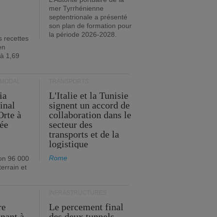
mer Tyrrhénienne
septentrionale a présenté
son plan de formation pour
la période 2026-2028.
s recettes
en
 à 1,69
RMODAL
TRANSPORTS
ia
L'Italie et la Tunisie
inal
signent un accord de
Orte à
collaboration dans le
née
secteur des
transports et de la
logistique
Rome
on 96 000
errain et
INFRASTRUCTURES
re
Le percement final
enant à
des deux tunnels