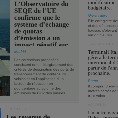
modification
L’Observatoire du
budgétaire.
SEQE de l’UE
Gioia Tauro
confirme que le
Elle enregistre de
système d’échange
et des dépenses 
de quotas
hausse, s'élevant
million d'euros.
d’émission a un
impact négatif sur
TRANSPORT INTE
les ports de l’UE.
Terminali Ital
Madrid
gérera le term
Les corrections proposées
intermodal d'
consistent en un élargissement des
partir de l'an
critères de désignation des ports de
prochaine.
transbordement de conteneurs
voisins et en l'application d'un
Rome
facteur de réduction en
Il comprend envir
pourcentage au volume des
mètres carrés de t
émissions de CO2 des navires.
trois voies
ACCIDENTS
CROISIÈRES
Un autre navi
Les revenus de
Bahri, appart