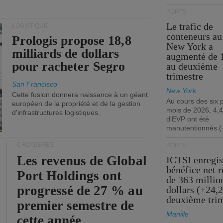
PORTS
Le trafic de
LOGISTIQUE
conteneurs au
Prologis propose 18,8
New York a
milliards de dollars
augmenté de 
pour racheter Segro
au deuxième
trimestre
San Francisco
New York
Cette fusion donnera naissance à un géant
Au cours des six 
européen de la propriété et de la gestion
mois de 2026, 4,4
d'infrastructures logistiques.
d'EVP ont été
manutentionnés (
CROISIÈRES
PORTS
Les revenus de Global
ICTSI enregis
bénéfice net 
Port Holdings ont
de 363 millio
progressé de 27 % au
dollars (+24,
deuxième tri
premier semestre de
Manille
cette année.