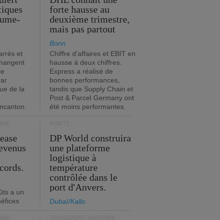
stiques
forte hausse au
ume-
deuxième trimestre,
mais pas partout
Bonn
rrés et
Chiffre d'affaires et EBIT en
changent
hausse à deux chiffres.
le
Express a réalisé de
par
bonnes performances,
que de la
tandis que Supply Chain et
Post & Parcel Germany ont
incanton.
été moins performantes.
IME
PORTS
Lease
DP World construira
revenus
une plateforme
t
logistique à
cords.
température
contrôlée dans le
port d'Anvers.
ûts a un
néfices
Dubaï/Kallo
IME
TRANSPORT MARITIME