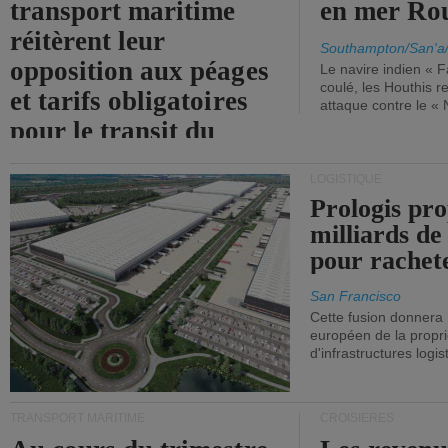
transport maritime
en mer Ro
réitèrent leur
Southampton/San'a
opposition aux péages
Le navire indien « F
coulé, les Houthis 
et tarifs obligatoires
attaque contre le «
pour le transit du
détroit d'Ormuz.
LOGISTIQUE
Prologis pro
milliards de
pour rachet
San Francisco
Cette fusion donnera
européen de la propri
d'infrastructures logis
TRANSPORT MARITIME
CROISIÈRES