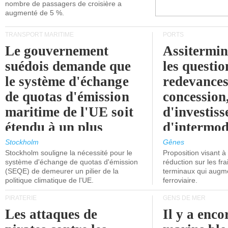
nombre de passagers de croisière a
augmenté de 5 %.
TRANSPORT MARITIME
PORTS
Le gouvernement
Assitermin
suédois demande que
les questio
le système d'échange
redevances
de quotas d'émission
concession
maritime de l'UE soit
d'investiss
étendu à un plus
d'intermod
grand nombre de
l'attention
Stockholm
Gênes
Stockholm souligne la nécessité pour le
Proposition visant 
navires.
politiciens.
système d'échange de quotas d'émission
réduction sur les fr
(SEQE) de demeurer un pilier de la
terminaux qui augmen
politique climatique de l'UE.
ferroviaire.
PIRATERIE
GENS DE MER
Les attaques de
Il y a enco