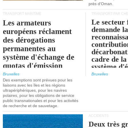
près d'Oman.
TRANSPORT MARITIME
TRANSPORT PAR CHE
Le secteur 
Les armateurs
demande l
européens réclament
reconnaissa
des dérogations
contributio
permanentes au
décarbonat
système d'échange de
cadre de la
quotas d'émission
système d'
maritimes de l'UE
quotas d'ém
Bruxelles
Bruxelles
l'UE (SEQ
Des exemptions sont prévues pour les
après 2030.
liaisons avec les îles et les régions
ultrapériphériques, pour les navires
polaires, pour les obligations de service
public transnationales et pour les activités
de recherche et de sauvetage.
ACCIDENTS
Deux très g