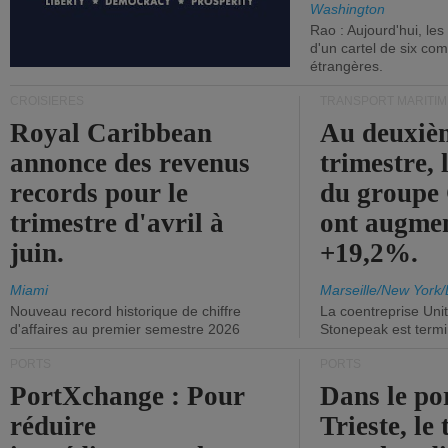
Washington
Rao : Aujourd'hui, le
d'un cartel de six co
étrangères.
CROISIÈRES
TRANSPORT MARITIM
Royal Caribbean
Au deuxiè
annonce des revenus
trimestre, 
records pour le
du group
trimestre d'avril à
ont augme
juin.
+19,2%.
Miami
Marseille/New York/
Nouveau record historique de chiffre
La coentreprise Uni
d'affaires au premier semestre 2026
Stonepeak est term
PORTS
PORTS
PortXchange : Pour
Dans le po
réduire
Trieste, le 