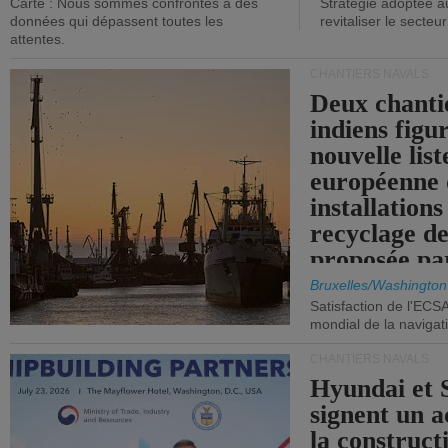
Carte : Nous sommes confrontés à des
Stratégie adoptée a
données qui dépassent toutes les
revitaliser le secteur
attentes.
CHANTIERS NAVALS
Deux chanti
indiens figu
nouvelle list
européenne 
installations
recyclage de
proposée pa
Commission
Bruxelles/Washington
Satisfaction de l'ECS
mondial de la navigat
CHANTIERS NAVALS
Hyundai et 
signent un 
la construct