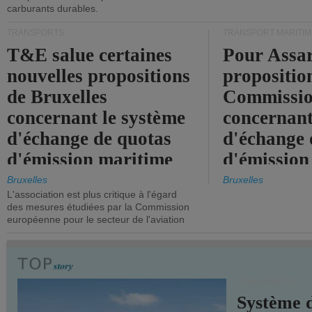
carburants durables.
TRANSPORTS
TRANSPORT MARITIM
T&E salue certaines
Pour Assar
nouvelles propositions
propositio
de Bruxelles
Commissi
concernant le système
concernant
d'échange de quotas
d'échange 
d'émission maritime
d'émission
de l'UE.
timide, alo
Bruxelles
Bruxelles
L'association est plus critique à l'égard
mesures pl
des mesures étudiées par la Commission
courageuse
européenne pour le secteur de l'aviation
attendues.
TRANSPORTS
Système 