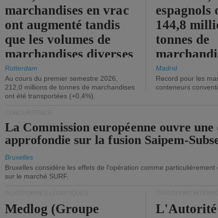
marchandises en vrac
espagnols o
ont augmenté tandis
144,8 mill
que les volumes de
tonnes de
marchandises diverses
marchandi
ont diminué.
(+2,9%).
Rotterdam
Madrid
Au cours du premier semestre 2026,
Record pour les ma
212,0 millions de tonnes de marchandises
conteneurs convent
ont été transportées (+0,4%).
CONCURRENCE
La Commission européenne ouvre une 
approfondie sur la fusion Saipem-Subs
Bruxelles
Bruxelles considère les effets de l'opération comme particulièrement
sur le marché SURF.
PLATEFORMES LOGISTIQUES
TRANSPORT INTERM
Medlog (Groupe
L'Autorité