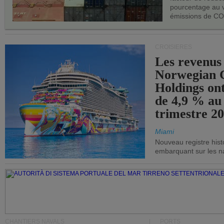
pourcentage au 
émissions de CO
CROISIÈRES
Les revenus
Norwegian C
Holdings on
de 4,9 % au
trimestre 20
Miami
Nouveau registre his
embarquant sur les nav
CHANTIERS NAVALS
PORTS