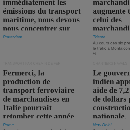
immédiatement les
marchandis
émissions du transport
augmente t
maritime, nous devons
celui des
nous concentrer sur
marchandis
les ports.
diminue.
Rotterdam
Trieste
Au cours des six pr
le trafic à Monfalco
%.
TRANSPORT PAR CHEMIN DE FER
CHANTIERS NAVALS
Fermerci, la
Le gouver
production de
indien app
transport ferroviaire
aide de 7,2
de marchandises en
de dollars 
Italie pourrait
constructi
retomber cette année
nationale.
aux niveaux de 2015.
Rome
New Delhi