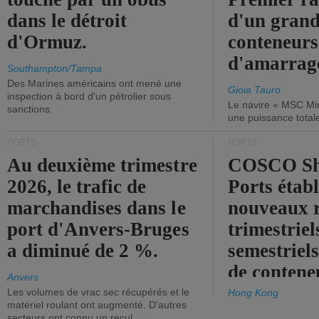
dans le détroit
d'un grand
d'Ormuz.
conteneurs
d'amarrage
Southampton/Tampa
Des Marines américains ont mené une
Gioia Tauro
inspection à bord d'un pétrolier sous
Le navire « MSC Mir
sanctions.
une puissance total
PORTS
PORTS
Au deuxième trimestre
COSCO Sh
2026, le trafic de
Ports établ
marchandises dans le
nouveaux 
port d'Anvers-Bruges
trimestriel
a diminué de 2 %.
semestriels
de contene
Anvers
Les volumes de vrac sec récupérés et le
Hong Kong
matériel roulant ont augmenté. D'autres
secteurs ont connu un recul.