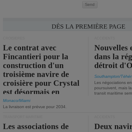
Send
DÈS LA PREMIÈRE PAGE
CROISIÈRES
ACCIDENTS
Le contrat avec
Nouvelles 
Fincantieri pour la
dans la ré
construction d'un
détroit d'
troisième navire de
Southampton/Téhér
croisière pour Crystal
Les négociations en
poursuivent, mais l
est désormais en
transit maritime sem
vigueur.
Monaco/Miami
La livraison est prévue pour 2034.
TRANSPORT MARITIME
ACCIDENTS
Les associations de
Deux navir