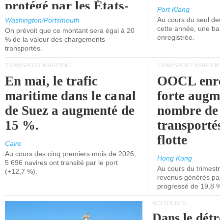
protégé par les États-
Port Klang
Unis.
Au cours du seul de
Washington/Portsmouth
cette année, une ba
On prévoit que ce montant sera égal à 20
enregistrée.
% de la valeur des chargements
transportés.
TRANSPORT MARITIME
TRANSPORT MARITIM
En mai, le trafic
OOCL enre
maritime dans le canal
forte augm
de Suez a augmenté de
nombre de
15 %.
transporté
flotte
Caire
Au cours des cinq premiers mois de 2026,
Hong Kong
5 696 navires ont transité par le port
Au cours du trimestre
(+12,7 %).
revenus générés par 
progressé de 19,8 
ACCIDENTS
Dans le détr