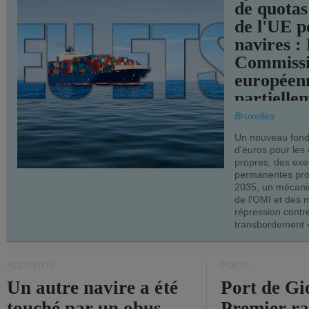
de quotas
de l'UE p
navires :
Commiss
européen
partielle
demandes
Bruxelles
armateur
Un nouveau fonds
d'euros pour les
propres, des ex
permanentes pro
2035, un mécani
de l'OMI et des 
répression contre
transbordement «
ACCIDENTS
PORTS
Un autre navire a été
Port de Gi
touché par un obus
Premier r