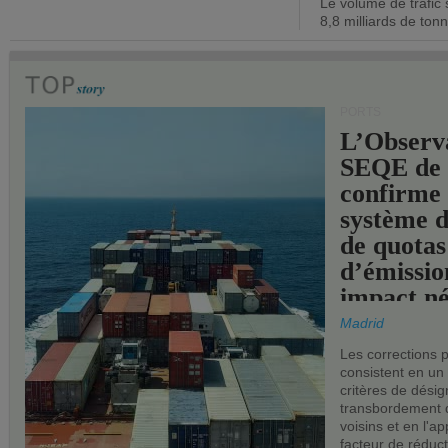
Le volume de trafic 
opérationn
8,8 milliards de ton
PORTS
L’Observ
SEQE de 
confirme 
système 
de quotas
d’émissio
impact né
les ports 
Madrid
Les corrections 
consistent en un
critères de désig
transbordement 
voisins et en l'ap
facteur de réduc