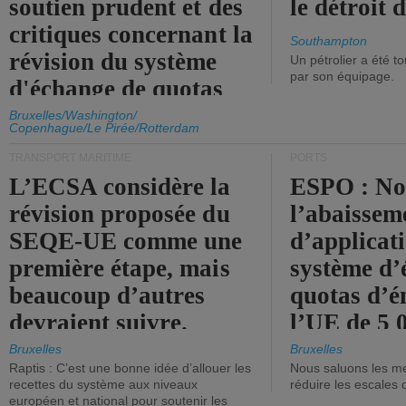
soutien prudent et des
le détroit
critiques concernant la
Southampton
révision du système
Un pétrolier a été 
par son équipage.
d'échange de quotas
d'émission de l'UE.
Bruxelles/Washington/
Copenhague/Le Pirée/Rotterdam
TRANSPORT MARITIME
PORTS
L’ECSA considère la
ESPO : No
révision proposée du
l’abaissem
SEQE-UE comme une
d’applicat
première étape, mais
système d’
beaucoup d’autres
quotas d’é
devraient suivre.
l’UE de 5 
tonneaux d
Bruxelles
Bruxelles
Raptis : C’est une bonne idée d’allouer les
Nous saluons les me
brute.
recettes du système aux niveaux
réduire les escales 
européen et national pour soutenir les