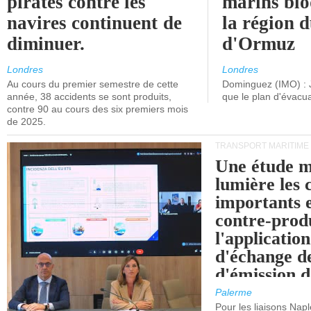
pirates contre les
marins blo
navires continuent de
la région d
diminuer.
d'Ormuz
Londres
Londres
Au cours du premier semestre de cette
Dominguez (IMO) : 
année, 38 accidents se sont produits,
que le plan d'évacua
contre 90 au cours des six premiers mois
de 2025.
TRANSPORT MARITIME
Une étude m
lumière les 
importants e
contre-produ
l'applicatio
d'échange d
d'émission d
(SEQE-UE) a
Palerme
maritimes av
Pour les liaisons Nap