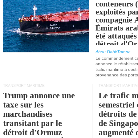
conteneurs
exploités pa
compagnie
Émirats ara
été attaqués
détroit d'O
Abou Dabi/Tampa
Le commandement cen
annonce le rétabliss
trafic maritime à dest
provenance des ports 
TRANSPORT MARITIME
TRANSPORT MARITIM
Trump annonce une
Le trafic 
taxe sur les
semestriel 
marchandises
détroits d
transitant par le
de Singapo
détroit d'Ormuz
augmenté 