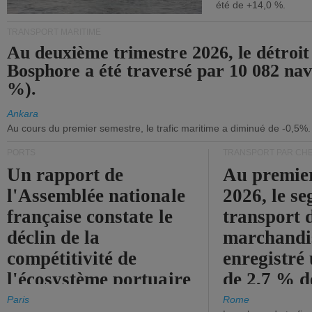
été de +14,0 %.
TRANSPORT MARITIME
Au deuxième trimestre 2026, le détroit
Bosphore a été traversé par 10 082 nav
%).
Ankara
Au cours du premier semestre, le trafic maritime a diminué de -0,5%.
PORTS
TRANSPORT PAR CHE
Un rapport de
Au premie
l'Assemblée nationale
2026, le s
française constate le
transport 
déclin de la
marchandis
compétitivité de
enregistré
l'écosystème portuaire
de 2,7 % d
de l'État.
chiffre d'a
Paris
Rome