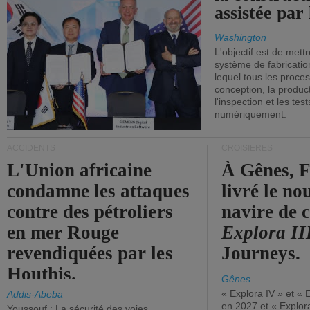
assistée par 
Washington
L'objectif est de mett
système de fabricati
lequel tous les proces
conception, la producti
l'inspection et les tes
numériquement.
ACCIDENTS
CROISIÈRES
L'Union africaine
À Gênes, F
condamne les attaques
livré le n
contre des pétroliers
navire de c
en mer Rouge
Explora II
revendiquées par les
Journeys.
Houthis.
Gênes
« Explora IV » et « 
Addis-Abeba
en 2027 et « Explor
Youssouf : La sécurité des voies