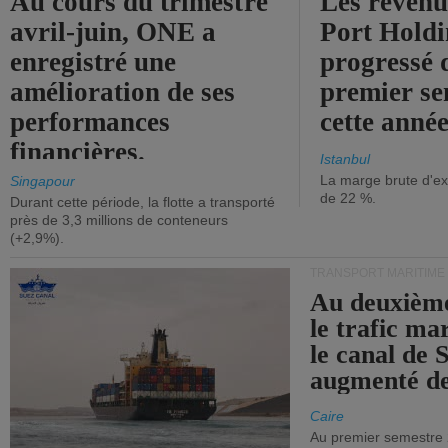
Au cours du trimestre
Les revenu
avril-juin, ONE a
Port Holdi
enregistré une
progressé 
amélioration de ses
premier se
performances
cette année
financières.
Istanbul
La marge brute d'ex
Singapour
de 22 %.
Durant cette période, la flotte a transporté
près de 3,3 millions de conteneurs
(+2,9%).
TRANSPORT MARITIME
Au deuxième
le trafic ma
le canal de 
augmenté de
Caire
Au premier semestre 