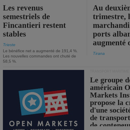
Les revenus
Au deuxiè
semestriels de
trimestre, 
Fincantieri restent
marchandis
stables
ports alba
augmenté 
Trieste
Le bénéfice net a augmenté de 191,4 %.
Tirana
Les nouvelles commandes ont chuté de
58,5 %.
TRANSPORT MARITIME
Le groupe d
américain 
Markets Ins
propose la c
d'une sociét
de transpor
de conteneu