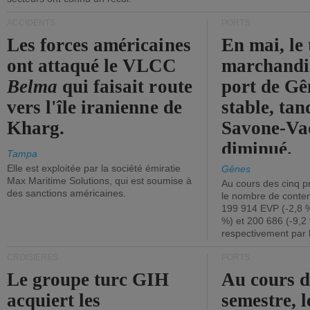
ACCIDENTS
PORTS
Les forces américaines
En mai, le 
ont attaqué le VLCC
marchandis
Belma
qui faisait route
port de Gên
vers l'île iranienne de
stable, tan
Kharg.
Savone-Vad
diminué.
Tampa
Elle est exploitée par la société émiratie
Gênes
Max Maritime Solutions, qui est soumise à
Au cours des cinq p
des sanctions américaines.
le nombre de conten
199 914 EVP (-2,8 %
%) et 200 686 (-9,2 
respectivement par 
CROISIÈRES
PORTS
Le groupe turc GIH
Au cours 
acquiert les
semestre, l