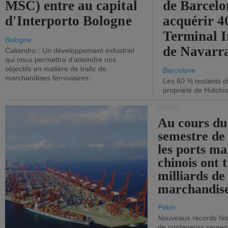
MSC) entre au capital
de Barcelo
d'Interporto Bologne
acquérir 
Terminal 
Bologne
de Navarr
Caliandro : Un développement industriel
qui nous permettra d'atteindre nos
objectifs en matière de trafic de
Barcelone
marchandises ferroviaires.
Les 60 % restants du
propriété de Hutchis
PORTS
Au cours du
semestre de 
les ports ma
chinois ont t
milliards de
marchandise
Pékin
Nouveaux records hist
de conteneurs semestri