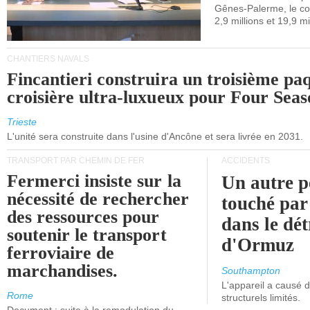
Gênes-Palerme, le coû
occidentale.
2,9 millions et 19,9 mi
CHANTIERS NAVALS
Fincantieri construira un troisième pa
croisière ultra-luxueux pour Four Seas
Trieste
L'unité sera construite dans l'usine d'Ancône et sera livrée en 2031.
TRANSPORT PAR CHEMIN DE FER
ACCIDENTS
Fermerci insiste sur la
Un autre p
nécessité de rechercher
touché par
des ressources pour
dans le dét
soutenir le transport
d'Ormuz
ferroviaire de
marchandises.
Southampton
L'appareil a causé
Rome
structurels limités.