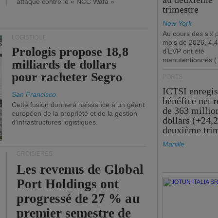
attaque contre le « NCC Wafa »
trimestre
New York
Au cours des six 
LOGISTIQUE
mois de 2026, 4,4
Prologis propose 18,8
d'EVP ont été
manutentionnés (
milliards de dollars
pour racheter Segro
PORTS
ICTSI enregis
San Francisco
bénéfice net 
Cette fusion donnera naissance à un géant
de 363 millio
européen de la propriété et de la gestion
dollars (+24,
d'infrastructures logistiques.
deuxième tri
Manille
CROISIÈRES
Les revenus de Global
Port Holdings ont
progressé de 27 % au
premier semestre de