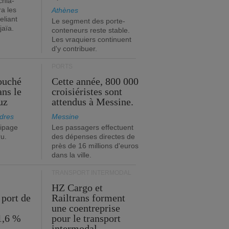
chia-
a les
Athènes
eliant
Le segment des porte-
jaïa.
conteneurs reste stable.
Les vraquiers continuent
d'y contribuer.
PORTS
ouché
Cette année, 800 000
ans le
croisiéristes sont
uz
attendus à Messine.
dres
Messine
ipage
Les passagers effectuent
ru.
des dépenses directes de
près de 16 millions d'euros
dans la ville.
TRANSPORT INTERMODAL
HZ Cargo et
 port de
Railtrans forment
une coentreprise
1,6 %
pour le transport
intermodal