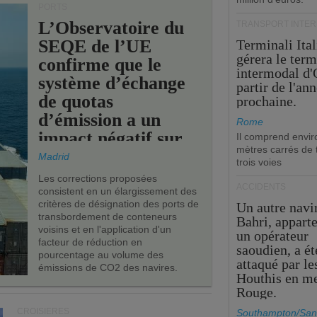
PORTS
L’Observatoire du
TRANSPORT INTE
SEQE de l’UE
Terminali Ital
gérera le term
confirme que le
intermodal d'
système d’échange
partir de l'an
de quotas
prochaine.
d’émission a un
Rome
impact négatif sur
Il comprend envir
mètres carrés de t
les ports de l’UE.
Madrid
trois voies
Les corrections proposées
ACCIDENTS
consistent en un élargissement des
critères de désignation des ports de
Un autre navi
transbordement de conteneurs
Bahri, appart
voisins et en l'application d'un
un opérateur
facteur de réduction en
saoudien, a ét
pourcentage au volume des
attaqué par le
émissions de CO2 des navires.
Houthis en m
Rouge.
CROISIÈRES
Southampton/San