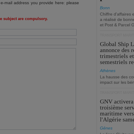
 e-mail address you provide here: please
Bonn
Chiffre d'affaires
e subject are compulsory.
a réalisé de bonn
et Post & Parcel 
TRANSPORT MARIT
Global Ship 
annonce des 
trimestriels e
semestriels re
Athènes
La hausse des co
impact sur les bé
TRANSPORT MARIT
GNV activera
troisième ser
maritime ver
l'Algérie sam
Gênes