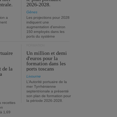
trale.
2026-2028.
Gênes
ion a
Les projections pour 2028
ment
indiquent une
augmentation d'environ
150 employés dans les
ports du système
FORMATION
rtuaire
Un million et demi
d'euros pour la
formation dans les
 de la
ports toscans
a
Livourne
L’Autorité portuaire de la
mer Tyrrhénienne
septentrionale a présenté
son plan de formation pour
la période 2026-2028.
s recettes
en
 à 1,69