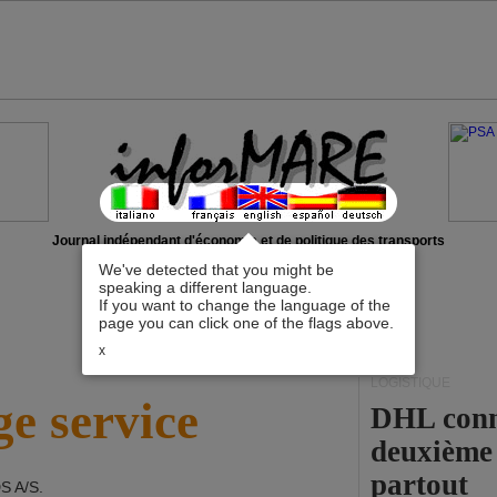
Journal indépendant d'économie et de politique des transports
We've detected that you might be
speaking a different language.
If you want to change the language of the
page you can click one of the flags above.
x
LOGISTIQUE
e service
DHL conna
deuxième 
partout
S A/S
.