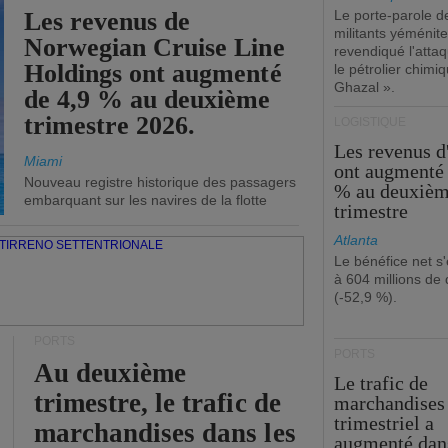
Les revenus de
Le porte-parole d
militants yéménite
Norwegian Cruise Line
revendiqué l'atta
Holdings ont augmenté
le pétrolier chim
Ghazal ».
de 4,9 % au deuxième
trimestre 2026.
LOGISTIQUE
Les revenus 
Miami
ont augmenté 
Nouveau registre historique des passagers
% au deuxiè
embarquant sur les navires de la flotte
trimestre
Atlanta
Le bénéfice net s'
à 604 millions de 
(-52,9 %).
PORTS
PORTS
Au deuxième
Le trafic de
trimestre, le trafic de
marchandises
trimestriel a
marchandises dans les
augmenté dan