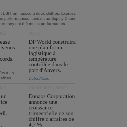
 et EBIT en hausse à deux chiffres. Express
es performances, tandis que Supply Chain
Germany ont été moins performantes.
IME
PORTS
Lease
DP World construira
revenus
une plateforme
t
logistique à
cords.
température
contrôlée dans le
port d'Anvers.
ûts a un
néfices
Dubaï/Kallo
IME
TRANSPORT MARITIME
 un
Danaos Corporation
vice
annonce une
s
croissance
edi.
trimestrielle de son
chiffre d'affaires de
4,7 %.