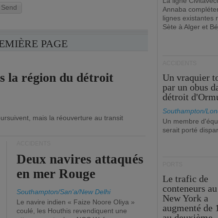
La ligne Civitavec
Send
Annaba compléter
lignes existantes r
Sète à Alger et Bé
REMIÈRE PAGE
ACCIDENTS
s la région du détroit
Un vraquier t
par un obus d
détroit d'Orm
Southampton/Lon
ursuivent, mais la réouverture au transit
Un membre d'équ
serait porté dispa
ACCIDENTS
Deux navires attaqués
PORTS
en mer Rouge
Le trafic de
conteneurs au
Southampton/San'a/New Delhi
New York a
Le navire indien « Faize Noore Oliya »
augmenté de 
coulé, les Houthis revendiquent une
au deuxième