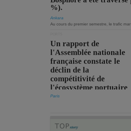
%).
Ankara
Au cours du premier semestre, le trafic mar
PORTS
Un rapport de
l'Assemblée nationale
française constate le
déclin de la
compétitivité de
l'écosystème portuaire
de l'État.
Paris