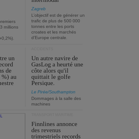
Zagreb
L’objectif est de générer un
trafic de plus de 500 000
premiers
tonnes entre les ports
3 millions
croates et les marchés
d’Europe centrale.
+0,2%).
ACCIDENTS
tre un
Un autre navire de
record
GasLog a heurté une
ns de
côte alors qu'il
2 %) au
quittait le golfe
mestre
Persique.
Le Pirée/Southampton
Dommages à la salle des
machines
TRANSPORT MARITIME
Finnlines annonce
des revenus
trimestriels records