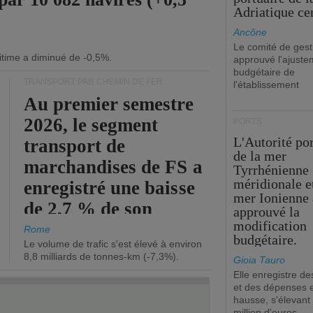
Adriatique cen
Ancône
Le comité de gest
itime a diminué de -0,5%.
approuvé l'ajuste
budgétaire de
TRANSPORT PAR CHEMIN DE FER
l'établissement
Au premier semestre
2026, le segment
PORTS
L'Autorité po
transport de
de la mer
marchandises de FS a
Tyrrhénienne
méridionale et
enregistré une baisse
mer Ionienne 
de 2,7 % de son
approuvé la
modification
chiffre d'affaires
Rome
budgétaire.
Le volume de trafic s'est élevé à environ
opérationnel.
8,8 milliards de tonnes-km (-7,3%).
Gioia Tauro
Elle enregistre de
et des dépenses 
hausse, s'élevant
million d'euros.