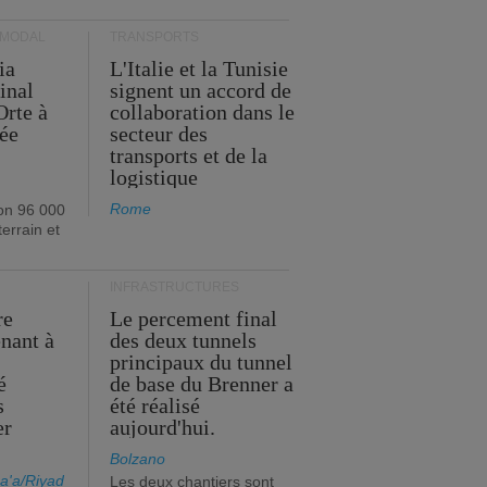
RMODAL
TRANSPORTS
ia
L'Italie et la Tunisie
inal
signent un accord de
Orte à
collaboration dans le
née
secteur des
transports et de la
logistique
Rome
on 96 000
errain et
INFRASTRUCTURES
re
Le percement final
enant à
des deux tunnels
principaux du tunnel
é
de base du Brenner a
s
été réalisé
er
aujourd'hui.
Bolzano
a'a/Riyad
Les deux chantiers sont