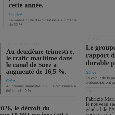
cette année.
Istanbul
La marge brute d'exploitation a augmenté
de 22 %.
ENTREPRISES
TRANSPORT MARITIME
Le groupe
Au deuxième trimestre,
rapport 
le trafic maritime dans
durable 
le canal de Suez a
augmenté de 16,5 %.
Gênes
La valeur de la p
Caire
embauches ont a
Au premier semestre 2026, la croissance a
été de +14,0 %.
PORTS
Fabrizio Maril
le nouveau se
26, le détroit du
général de l'A
par 10 082 navires (+0,5
portuaire de 