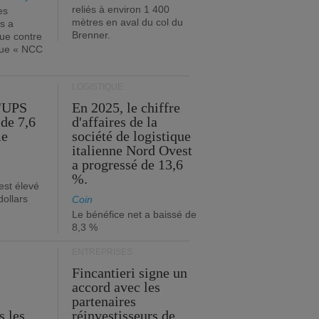
reliés à environ 1 400
es
mètres en aval du col du
s a
Brenner.
que contre
ique « NCC
LOGISTIQUE
d'UPS
En 2025, le chiffre
de 7,6
d'affaires de la
me
société de logistique
italienne Nord Ovest
a progressé de 13,6
%.
est élevé
dollars
Coin
Le bénéfice net a baissé de
8,3 %
ENTREPRISES
Fincantieri signe un
accord avec les
partenaires
s les
réinvestisseurs de