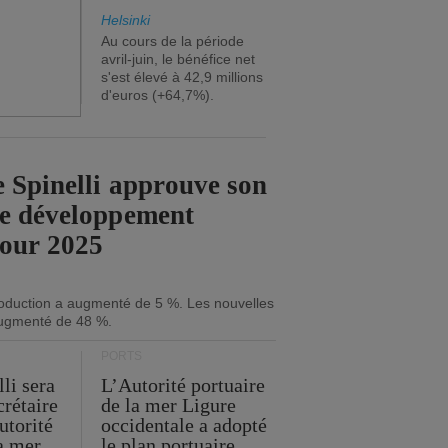
Helsinki
Au cours de la période
avril-juin, le bénéfice net
s'est élevé à 42,9 millions
d'euros (+64,7%).
 Spinelli approuve son
de développement
pour 2025
roduction a augmenté de 5 %. Les nouvelles
ugmenté de 48 %.
PORTS
li sera
L’Autorité portuaire
crétaire
de la mer Ligure
utorité
occidentale a adopté
la mer
le plan portuaire