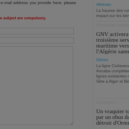
 e-mail address you provide here: please
Athènes
La hausse des co
impact sur les bé
e subject are compulsory.
TRANSPORT MARIT
GNV activera
troisième ser
maritime ver
l'Algérie sam
Gênes
La ligne Civitavec
Annaba compléter
lignes existantes r
Sète à Alger et Bé
ACCIDENTS
Un vraquier t
par un obus d
détroit d'Orm