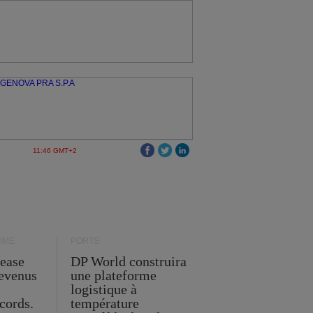
11:46 GMT+2
IME
PORTS
Lease
DP World construira
revenus
une plateforme
t
logistique à
cords.
température