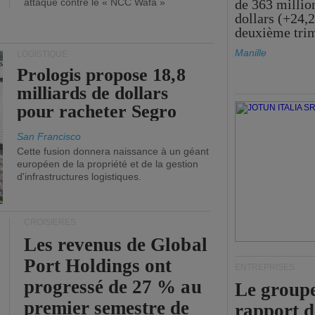
attaque contre le « NCC Wafa »
de 363 millio
dollars (+24,
deuxième tri
Manille
LOGISTIQUE
Prologis propose 18,8
milliards de dollars
pour racheter Segro
San Francisco
Cette fusion donnera naissance à un géant
européen de la propriété et de la gestion
d'infrastructures logistiques.
CROISIÈRES
Les revenus de Global
Port Holdings ont
ENTREPRISES
progressé de 27 % au
Le groupe
premier semestre de
rapport 