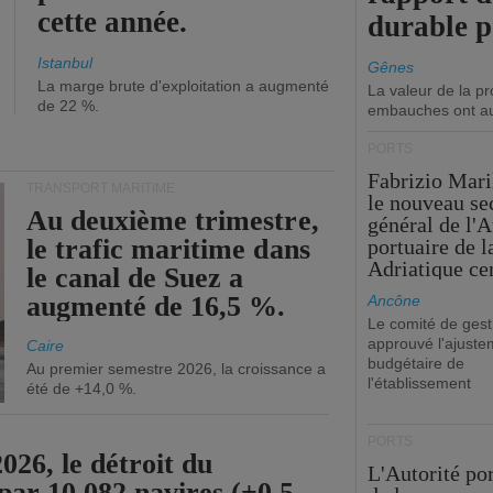
cette année.
durable 
Istanbul
Gênes
La marge brute d'exploitation a augmenté
La valeur de la p
de 22 %.
embauches ont a
PORTS
Fabrizio Maril
TRANSPORT MARITIME
le nouveau se
Au deuxième trimestre,
général de l'A
le trafic maritime dans
portuaire de 
Adriatique cen
le canal de Suez a
augmenté de 16,5 %.
Ancône
Le comité de gest
approuvé l'ajuste
Caire
budgétaire de
Au premier semestre 2026, la croissance a
l'établissement
été de +14,0 %.
PORTS
26, le détroit du
L'Autorité po
par 10 082 navires (+0,5