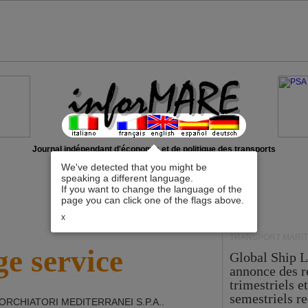
Journal indépendant d'économie et de politique des transports
We've detected that you might be
speaking a different language.
If you want to change the language of the
page you can click one of the flags above.
x
TRANSPORT MARIT
e service
Global Ship 
annonce des 
trimestriels e
semestriels re
ORCHIATORI MEDITERRANEI S.P.A.
.