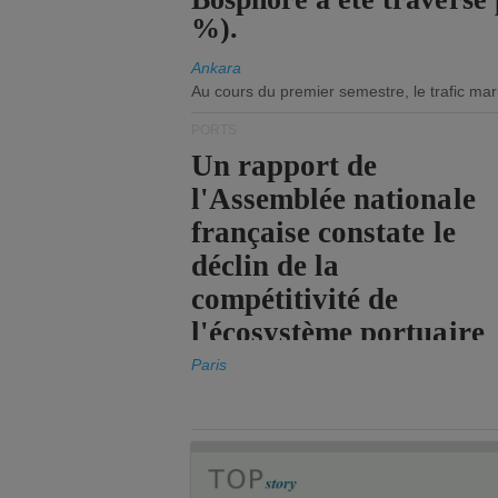
%).
Ankara
Au cours du premier semestre, le trafic mar
PORTS
Un rapport de
l'Assemblée nationale
française constate le
déclin de la
compétitivité de
l'écosystème portuaire
de l'État.
Paris