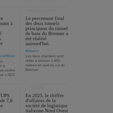
INFRASTRUCTURES
re
Le percement final
enant à
des deux tunnels
principaux du tunnel
é
de base du Brenner a
s
été réalisé
er
aujourd'hui.
Bolzano
a'a/Riyad
Les deux chantiers sont
reliés à environ 1 400
es
mètres en aval du col du
s a
Brenner.
que contre
ique « NCC
LOGISTIQUE
d'UPS
En 2025, le chiffre
de 7,6
d'affaires de la
me
société de logistique
italienne Nord Ovest