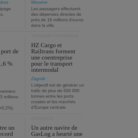
dres
Messine
ipage
Les passagers effectuent
ru.
des dépenses directes de
près de 16 millions d'euros
dans la ville.
TRANSPORT INTERMODAL
HZ Cargo et
 port de
Railtrans forment
une coentreprise
1,6 %
pour le transport
intermodal
Zagreb
L’objectif est de générer un
trafic de plus de 500 000
premiers
tonnes entre les ports
3 millions
croates et les marchés
d’Europe centrale.
+0,2%).
ACCIDENTS
tre un
Un autre navire de
record
GasLog a heurté une