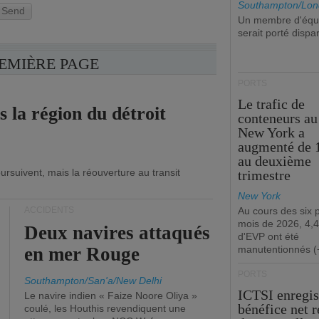
Southampton/Lon
Send
Un membre d'équ
serait porté dispa
REMIÈRE PAGE
PORTS
Le trafic de
s la région du détroit
conteneurs au
New York a
augmenté de 
au deuxième
ursuivent, mais la réouverture au transit
trimestre
New York
ACCIDENTS
Au cours des six 
mois de 2026, 4,4
Deux navires attaqués
d'EVP ont été
en mer Rouge
manutentionnés (
PORTS
Southampton/San'a/New Delhi
ICTSI enregis
Le navire indien « Faize Noore Oliya »
bénéfice net 
coulé, les Houthis revendiquent une