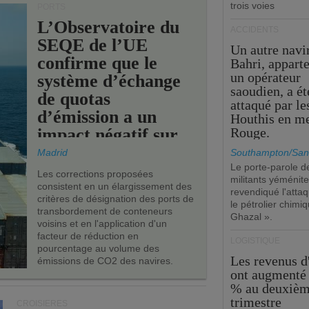
trois voies
PORTS
L’Observatoire du
ACCIDENTS
SEQE de l’UE
Un autre navi
confirme que le
Bahri, appart
un opérateur
système d’échange
saoudien, a ét
de quotas
attaqué par le
d’émission a un
Houthis en m
impact négatif sur
Rouge.
les ports de l’UE.
Madrid
Southampton/San
Le porte-parole d
Les corrections proposées
militants yéménite
consistent en un élargissement des
revendiqué l'atta
critères de désignation des ports de
le pétrolier chim
transbordement de conteneurs
Ghazal ».
voisins et en l'application d'un
facteur de réduction en
LOGISTIQUE
pourcentage au volume des
Les revenus 
émissions de CO2 des navires.
ont augmenté 
% au deuxiè
trimestre
CROISIÈRES