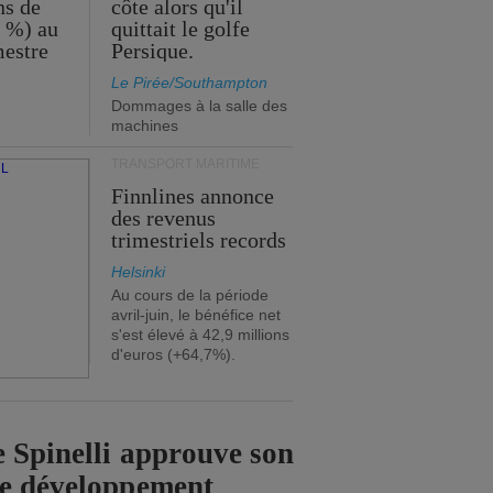
ns de
côte alors qu'il
2 %) au
quittait le golfe
mestre
Persique.
Le Pirée/Southampton
Dommages à la salle des
machines
TRANSPORT MARITIME
Finnlines annonce
des revenus
trimestriels records
Helsinki
Au cours de la période
avril-juin, le bénéfice net
s'est élevé à 42,9 millions
d'euros (+64,7%).
 Spinelli approuve son
de développement