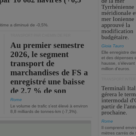
de la mer
Tyrrhénienne
méridionale et
mer Ionienne 
approuvé la
itime a diminué de -0,5%.
modification
TRANSPORT PAR CHEMIN DE FER
budgétaire.
Au premier semestre
Gioia Tauro
2026, le segment
Elle enregistre de
et des dépenses 
transport de
hausse, s'élevant
million d'euros.
marchandises de FS a
enregistré une baisse
TRANSPORT INTE
Terminali Ital
de 2,7 % de son
gérera le term
chiffre d'affaires
intermodal d'
Rome
partir de l'an
Le volume de trafic s'est élevé à environ
opérationnel.
8,8 milliards de tonnes-km (-7,3%).
prochaine.
Rome
Il comprend envir
mètres carrés de t