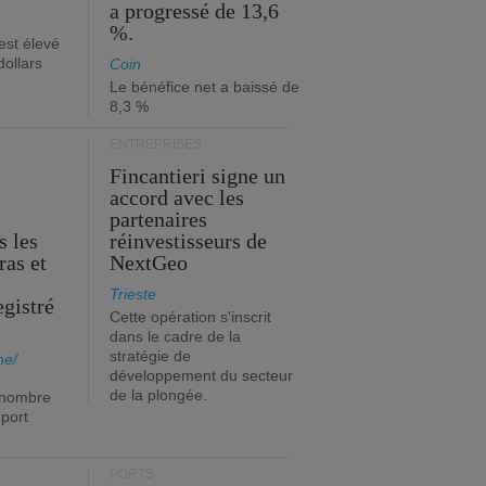
a progressé de 13,6
%.
est élevé
dollars
Coin
Le bénéfice net a baissé de
8,3 %
ENTREPRISES
Fincantieri signe un
accord avec les
partenaires
s les
réinvestisseurs de
ras et
NextGeo
Trieste
egistré
Cette opération s'inscrit
dans le cadre de la
stratégie de
ne/
développement du secteur
de la plongée.
 nombre
port
PORTS