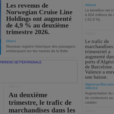
Les revenus de
Atlanta
Le bénéfice net s'
Norwegian Cruise Line
à 604 millions de 
Holdings ont augmenté
(-52,9 %).
de 4,9 % au deuxième
trimestre 2026.
PORTS
Le trafic de
Miami
marchandises
Nouveau registre historique des passagers
trimestriel a
embarquant sur les navires de la flotte
augmenté dan
ports d'Algési
de Barcelone.
Valence a enr
une baisse.
Algésiras/Barcelo
PORTS
Valence
Au deuxième
Augmentation du
de conteneurs au 
trimestre, le trafic de
catalan
marchandises dans les
PORTS