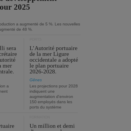
pour 2025
roduction a augmenté de 5 %. Les nouvelles
ugmenté de 48 %.
PORTS
li sera
L’Autorité portuaire
crétaire
de la mer Ligure
utorité
occidentale a adopté
la mer
le plan portuaire
trale.
2026-2028.
Gênes
ion a
Les projections pour 2028
ment
indiquent une
augmentation d'environ
150 employés dans les
ports du système
FORMATION
rtuaire
Un million et demi