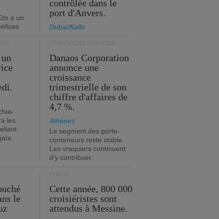
contrôlée dans le
port d'Anvers.
ûts a un
néfices
Dubaï/Kallo
IME
TRANSPORT MARITIME
 un
Danaos Corporation
vice
annonce une
s
croissance
edi.
trimestrielle de son
chiffre d'affaires de
4,7 %.
chia-
a les
Athènes
eliant
Le segment des porte-
jaïa.
conteneurs reste stable.
Les vraquiers continuent
d'y contribuer.
PORTS
ouché
Cette année, 800 000
ans le
croisiéristes sont
uz
attendus à Messine.