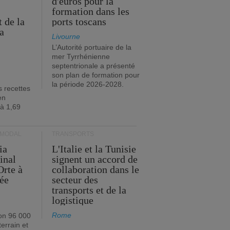
d'euros pour la
formation dans les
 de la
ports toscans
a
Livourne
L’Autorité portuaire de la
mer Tyrrhénienne
septentrionale a présenté
son plan de formation pour
la période 2026-2028.
s recettes
en
 à 1,69
RMODAL
TRANSPORTS
ia
L'Italie et la Tunisie
inal
signent un accord de
Orte à
collaboration dans le
née
secteur des
transports et de la
logistique
Rome
on 96 000
errain et