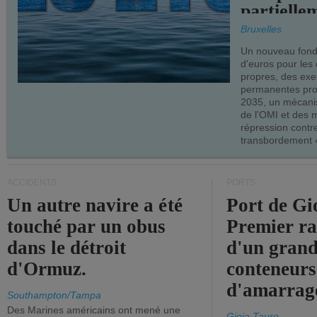
partielle
demandes
Bruxelles
armateur
Un nouveau fonds
d'euros pour les
propres, des ex
permanentes pro
2035, un mécani
de l'OMI et des 
répression contre
transbordement «
ACCIDENTS
PORTS
Un autre navire a été
Port de Gi
touché par un obus
Premier r
dans le détroit
d'un grand
d'Ormuz.
conteneurs
d'amarrage
Southampton/Tampa
Des Marines américains ont mené une
Gioia Tauro