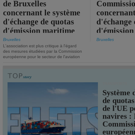
de Bruxelles
Commissi
concernant le système
concernant
d'échange de quotas
d'échange 
d'émission maritime
d'émission
de l'UE.
timide, alo
Bruxelles
Bruxelles
L'association est plus critique à l'égard
mesures pl
des mesures étudiées par la Commission
courageuse
européenne pour le secteur de l'aviation
attendues.
TRANSPORTS
Système 
de quotas
de l'UE p
navires :
Commiss
européen