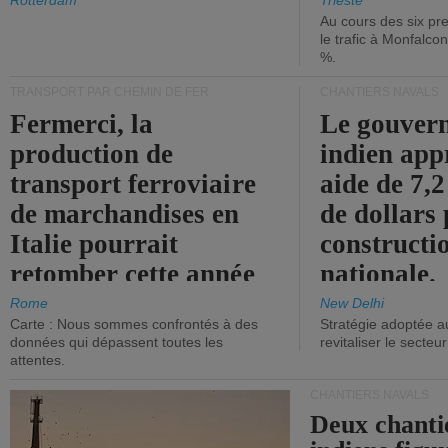
les ports.
diminue.
Rotterdam
Trieste
Au cours des six pr
le trafic à Monfalco
%.
TRANSPORT PAR CHEMIN DE FER
CHANTIERS NAVALS
Fermerci, la
Le gouver
production de
indien app
transport ferroviaire
aide de 7,2
de marchandises en
de dollars 
Italie pourrait
constructi
retomber cette année
nationale.
aux niveaux de 2015.
Rome
New Delhi
Carte : Nous sommes confrontés à des
Stratégie adoptée a
données qui dépassent toutes les
revitaliser le secteur
attentes.
CHANTIERS NAVALS
Deux chanti