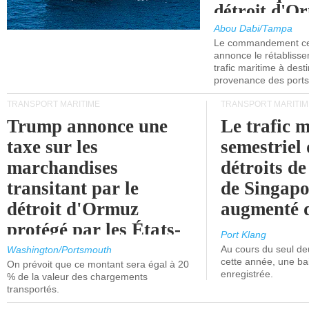
détroit d'O
Abou Dabi/Tampa
Le commandement cen
annonce le rétabliss
trafic maritime à dest
provenance des ports 
TRANSPORT MARITIME
TRANSPORT MARITIM
Trump annonce une
Le trafic 
taxe sur les
semestriel 
marchandises
détroits d
transitant par le
de Singapo
détroit d'Ormuz
augmenté 
protégé par les États-
Port Klang
Unis.
Au cours du seul de
Washington/Portsmouth
cette année, une ba
On prévoit que ce montant sera égal à 20
enregistrée.
% de la valeur des chargements
transportés.