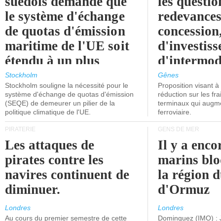
suédois demande que
les questio
le système d'échange
redevances
de quotas d'émission
concession
maritime de l'UE soit
d'investiss
étendu à un plus
d'intermod
grand nombre de
l'attention
Stockholm
Gênes
Stockholm souligne la nécessité pour le
Proposition visant 
navires.
politiciens.
système d'échange de quotas d'émission
réduction sur les fr
(SEQE) de demeurer un pilier de la
terminaux qui augmen
politique climatique de l'UE.
ferroviaire.
PIRATERIE
GENS DE MER
Les attaques de
Il y a enco
pirates contre les
marins blo
navires continuent de
la région d
diminuer.
d'Ormuz
Londres
Londres
Au cours du premier semestre de cette
Dominguez (IMO) : 