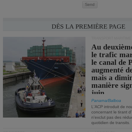
Send
DÈS LA PREMIÈRE PAGE
TRANSPORT MARITIME
Au deuxième
le trafic ma
le canal de
augmenté de
mais a dimi
manière sign
juin.
Panama/Balboa
L'ACP introduit de nou
concernant le tirant d
n'exclut pas des réd
quotidien de transits.