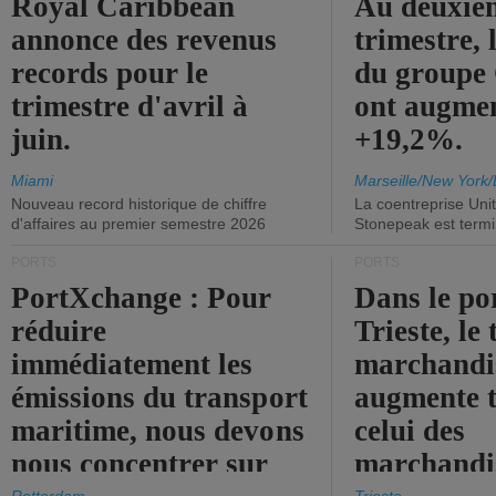
Royal Caribbean
Au deuxiè
annonce des revenus
trimestre, 
records pour le
du group
trimestre d'avril à
ont augme
juin.
+19,2%.
Miami
Marseille/New York/
Nouveau record historique de chiffre
La coentreprise Uni
d'affaires au premier semestre 2026
Stonepeak est term
PORTS
PORTS
PortXchange : Pour
Dans le po
réduire
Trieste, le 
immédiatement les
marchandis
émissions du transport
augmente t
maritime, nous devons
celui des
nous concentrer sur
marchandis