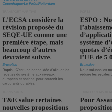
d'émission de l'UE.
Bruxelles/Washington/
Copenhague/Le Pirée/Rotterdam
TRANSPORT MARITIME
PORTS
L’ECSA considère la
ESPO : No
révision proposée du
l’abaissem
SEQE-UE comme une
d’applicat
première étape, mais
système d’
beaucoup d’autres
quotas d’é
devraient suivre.
l’UE de 5 
tonneaux d
Bruxelles
Bruxelles
Raptis : C’est une bonne idée d’allouer les
Nous saluons les me
brute.
recettes du système aux niveaux
réduire les escales 
européen et national pour soutenir les
carburants durables.
TRANSPORTS
TRANSPORT MARITIM
T&E salue certaines
Pour Assar
nouvelles propositions
propositio