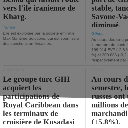
vers l'île iranienne de
stable, tan
Kharg.
Savone-Vad
diminué.
Tampa
Elle est exploitée par la société émiratie
Gênes
Max Maritime Solutions, qui est soumise à
Au cours des cinq p
des sanctions américaines.
le nombre de conten
199 914 EVP (-2,8 %
%) et 200 686 (-9,2 
respectivement par 
CROISIÈRES
PORTS
Le groupe turc GIH
Au cours 
acquiert les
semestre, l
participations de
russes ont 
Royal Caribbean dans
millions d
les terminaux de
marchandi
croisière de Kusadasi
(+5,8%).