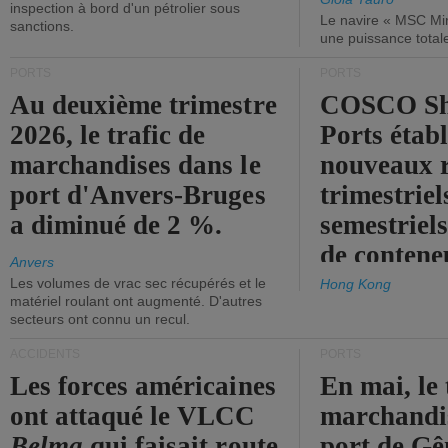
inspection à bord d'un pétrolier sous
Le navire « MSC Mir
sanctions.
une puissance total
PORTS
PORTS
Au deuxième trimestre
COSCO Sh
2026, le trafic de
Ports établ
marchandises dans le
nouveaux 
port d'Anvers-Bruges
trimestriel
a diminué de 2 %.
semestriels
de contene
Anvers
Les volumes de vrac sec récupérés et le
Hong Kong
matériel roulant ont augmenté. D'autres
secteurs ont connu un recul.
ACCIDENTS
PORTS
Les forces américaines
En mai, le 
ont attaqué le VLCC
marchandis
Belma
qui faisait route
port de Gên