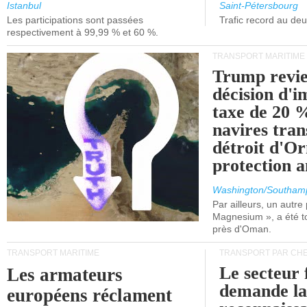
et de Lisbonne.
Istanbul
Saint-Pétersbourg
Les participations sont passées
Trafic record au de
respectivement à 99,99 % et 60 %.
TRANSPORT MARITIME
Trump revie
décision d'
taxe de 20 %
navires tran
détroit d'O
protection 
Washington/Southam
Par ailleurs, un autre p
Magnesium », a été t
près d'Oman.
TRANSPORT MARITIME
TRANSPORT PAR CHE
Le secteur 
Les armateurs
demande l
européens réclament