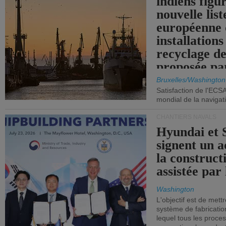
indiens figu
nouvelle list
européenne 
installations
recyclage de
proposée pa
Commission
Bruxelles/Washington
Satisfaction de l'ECS
mondial de la navigat
CHANTIERS NAVALS
Hyundai et 
signent un 
la construct
assistée par 
Washington
L'objectif est de mett
système de fabricati
lequel tous les proces