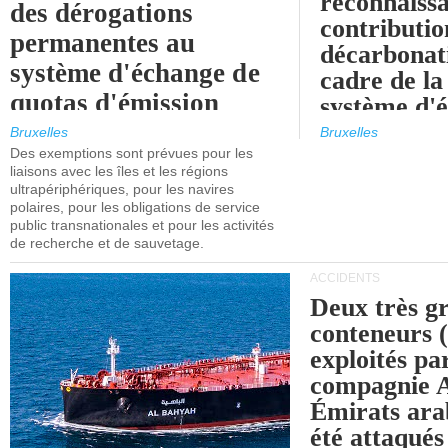
reconnaissa
des dérogations
contributio
permanentes au
décarbonat
système d'échange de
cadre de la
quotas d'émission
système d'
maritimes de l'UE
quotas d'ém
Bruxelles
Bruxelles
l'UE (SEQ
Des exemptions sont prévues pour les
après 2030.
liaisons avec les îles et les régions
ultrapériphériques, pour les navires
polaires, pour les obligations de service
public transnationales et pour les activités
de recherche et de sauvetage.
ACCIDENTS
Deux très g
conteneurs
exploités pa
compagnie
Émirats ara
été attaqués