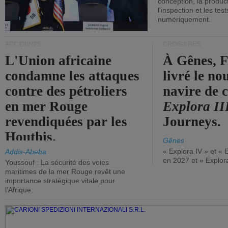
conception, la producti
l'inspection et les tes
numériquement.
ACCIDENTS
CROISIÈRES
L'Union africaine
À Gênes, F
condamne les attaques
livré le n
contre des pétroliers
navire de c
en mer Rouge
Explora II
revendiquées par les
Journeys.
Houthis.
Gênes
« Explora IV » et « 
Addis-Abeba
en 2027 et « Explor
Youssouf : La sécurité des voies
maritimes de la mer Rouge revêt une
importance stratégique vitale pour
l'Afrique.