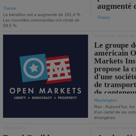
augmenté 
Trieste
Le bénéfice net a augmenté de 191,4 %.
Tirana
Les nouvelles commandes ont chuté de
58,5 %.
TRANSPORT MARITIME
Le groupe d
américain 
Markets Ins
propose la c
d'une sociét
de transpor
de conteneu
Washington
Rao : Aujourd'hui, le
d'un cartel de six co
étrangères.
CROISIÈRES
TRANSPORT MARITIM