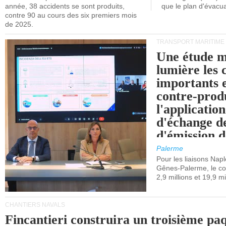
année, 38 accidents se sont produits,
que le plan d'évacua
contre 90 au cours des six premiers mois
de 2025.
TRANSPORT MARITIME
Une étude m
lumière les 
importants e
contre-produ
l'applicatio
d'échange d
d'émission d
(SEQE-UE) a
Palerme
maritimes av
Pour les liaisons Nap
Gênes-Palerme, le coû
occidentale.
2,9 millions et 19,9 mi
CHANTIERS NAVALS
Fincantieri construira un troisième pa