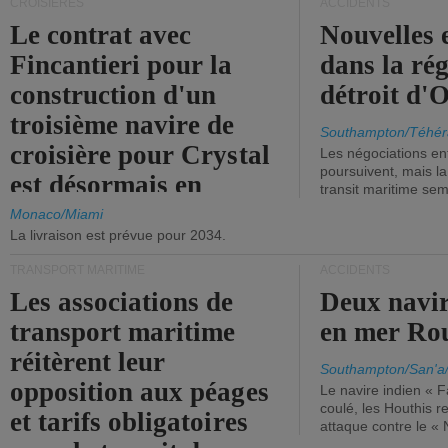
CROISIÈRES
ACCIDENTS
Le contrat avec
Nouvelles 
Fincantieri pour la
dans la ré
construction d'un
détroit d'
troisième navire de
Southampton/Téhér
croisière pour Crystal
Les négociations en
poursuivent, mais l
est désormais en
transit maritime sem
vigueur.
Monaco/Miami
La livraison est prévue pour 2034.
TRANSPORT MARITIME
ACCIDENTS
Les associations de
Deux navir
transport maritime
en mer Ro
réitèrent leur
Southampton/San'a
opposition aux péages
Le navire indien « F
coulé, les Houthis 
et tarifs obligatoires
attaque contre le «