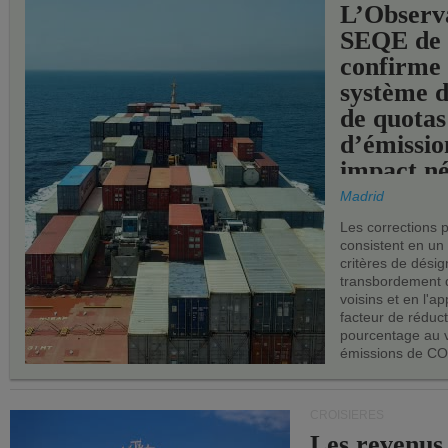
L’Observ
SEQE de 
confirme 
système 
de quotas
d’émissio
impact né
les ports 
Madrid
Les corrections 
consistent en un
critères de désig
transbordement 
voisins et en l'ap
facteur de réduc
pourcentage au 
émissions de CO
CROISIÈRES
Les revenus