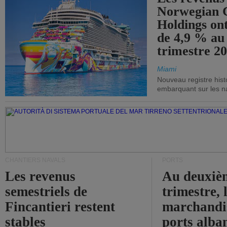
Norwegian C
Holdings on
de 4,9 % au
trimestre 20
Miami
Nouveau registre his
embarquant sur les nav
CHANTIERS NAVALS
PORTS
Les revenus
Au deuxiè
semestriels de
trimestre, 
Fincantieri restent
marchandis
stables
ports alba