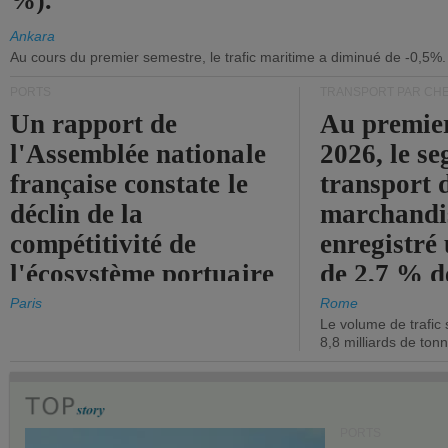
%).
Ankara
Au cours du premier semestre, le trafic maritime a diminué de -0,5%.
PORTS
TRANSPORT PAR CHE
Un rapport de
Au premie
l'Assemblée nationale
2026, le s
française constate le
transport 
déclin de la
marchandis
compétitivité de
enregistré
l'écosystème portuaire
de 2,7 % d
de l'État.
chiffre d'a
Paris
Rome
Le volume de trafic 
opérationn
8,8 milliards de ton
PORTS