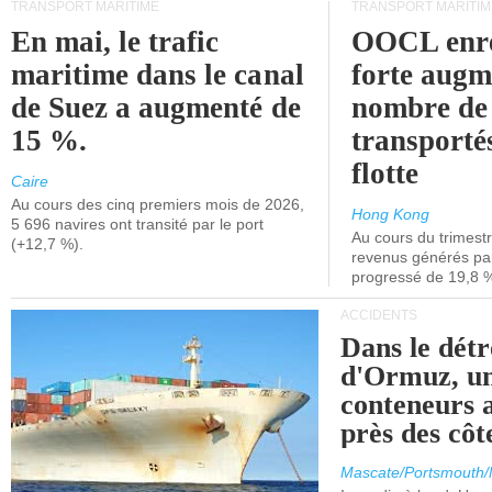
TRANSPORT MARITIME
TRANSPORT MARITIM
En mai, le trafic
OOCL enre
maritime dans le canal
forte augm
de Suez a augmenté de
nombre de
15 %.
transporté
flotte
Caire
Au cours des cinq premiers mois de 2026,
Hong Kong
5 696 navires ont transité par le port
Au cours du trimestre
(+12,7 %).
revenus générés par 
progressé de 19,8 
ACCIDENTS
Dans le détr
d'Ormuz, un
conteneurs a
près des cô
Mascate/Portsmouth