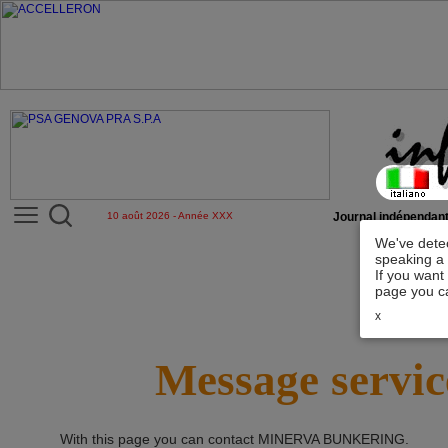
10 août 2026 - Année XXX
Journal indépendant
We've detec
speaking a 
If you want
page you ca
x
Message servic
With this page you can contact
MINERVA BUNKERING
.