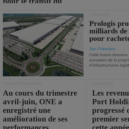
pour le transit du
détroit d'Ormuz.
LOGISTIQUE
Prologis pro
milliards de
pour rachet
San Francisco
Cette fusion donnera
européen de la propri
d'infrastructures logis
TRANSPORT MARITIME
CROISIÈRES
Au cours du trimestre
Les revenu
avril-juin, ONE a
Port Holdi
enregistré une
progressé 
amélioration de ses
premier se
performances
cette année