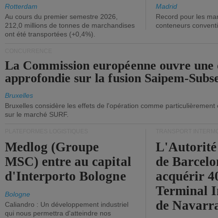
ont diminué.
(+2,9%).
Rotterdam
Madrid
Au cours du premier semestre 2026,
Record pour les ma
212,0 millions de tonnes de marchandises
conteneurs convent
ont été transportées (+0,4%).
CONCURRENCE
La Commission européenne ouvre une 
approfondie sur la fusion Saipem-Subs
Bruxelles
Bruxelles considère les effets de l'opération comme particulièrement
sur le marché SURF.
PLATEFORMES LOGISTIQUES
TRANSPORT INTERM
Medlog (Groupe
L'Autorité
MSC) entre au capital
de Barcelo
d'Interporto Bologne
acquérir 
Terminal 
Bologne
de Navarr
Caliandro : Un développement industriel
qui nous permettra d'atteindre nos