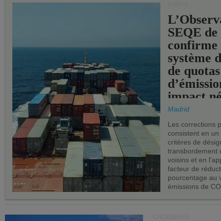
PORTS
L’Observ
SEQE de 
confirme 
système 
de quotas
d’émissio
impact né
les ports 
Madrid
Les corrections 
consistent en un
critères de désig
transbordement 
voisins et en l'ap
facteur de réduc
pourcentage au 
émissions de CO
CROISIÈRES