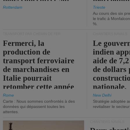
les ports.
diminue.
Rotterdam
Trieste
Au cours des six pr
le trafic à Monfalco
%.
TRANSPORT PAR CHEMIN DE FER
CHANTIERS NAVALS
Fermerci, la
Le gouver
production de
indien app
transport ferroviaire
aide de 7,2
de marchandises en
de dollars 
Italie pourrait
constructi
retomber cette année
nationale.
aux niveaux de 2015.
Rome
New Delhi
Carte : Nous sommes confrontés à des
Stratégie adoptée a
données qui dépassent toutes les
revitaliser le secteur
attentes.
CHANTIERS NAVALS