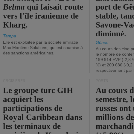
Belma
qui faisait route
port de Gên
vers l'île iranienne de
stable, tan
Kharg.
Savone-Vad
diminué.
Tampa
Elle est exploitée par la société émiratie
Gênes
Max Maritime Solutions, qui est soumise à
Au cours des cinq p
des sanctions américaines.
le nombre de conten
199 914 EVP (-2,8 %
%) et 200 686 (-9,2 
respectivement par 
CROISIÈRES
PORTS
Le groupe turc GIH
Au cours 
acquiert les
semestre, l
participations de
russes ont 
Royal Caribbean dans
millions d
les terminaux de
marchandi