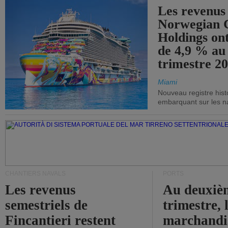
Les revenus
Norwegian C
Holdings on
de 4,9 % au
trimestre 20
Miami
Nouveau registre his
embarquant sur les nav
CHANTIERS NAVALS
PORTS
Les revenus
Au deuxiè
semestriels de
trimestre, 
Fincantieri restent
marchandis