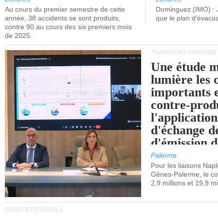
Au cours du premier semestre de cette
Dominguez (IMO) : 
année, 38 accidents se sont produits,
que le plan d'évacua
contre 90 au cours des six premiers mois
de 2025.
TRANSPORT MARITIME
Une étude m
lumière les 
importants e
contre-produ
l'applicatio
d'échange d
d'émission d
(SEQE-UE) a
Palerme
maritimes av
Pour les liaisons Nap
Gênes-Palerme, le coû
occidentale.
2,9 millions et 19,9 mi
CHANTIERS NAVALS