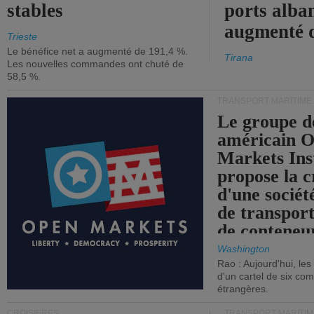
stables
ports alba
augmenté 
Trieste
Le bénéfice net a augmenté de 191,4 %.
Tirana
Les nouvelles commandes ont chuté de
58,5 %.
TRANSPORT MARITIME
Le groupe d
américain 
Markets Ins
propose la c
d'une sociét
de transpor
de conteneu
Washington
Rao : Aujourd'hui, le
d'un cartel de six co
étrangères.
CROISIÈRES
TRANSPORT MARITIM