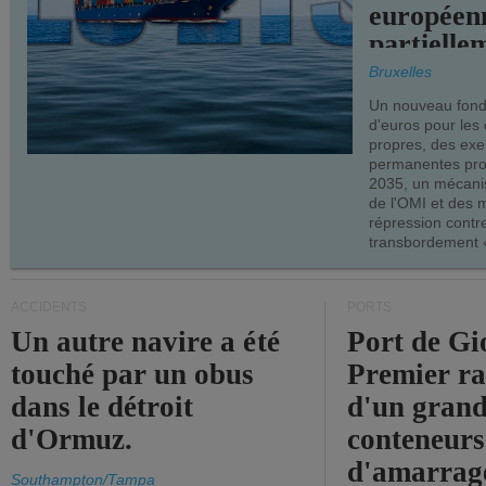
européen
partielle
demandes
Bruxelles
armateur
Un nouveau fonds
d'euros pour les
propres, des ex
permanentes pro
2035, un mécani
de l'OMI et des 
répression contre
transbordement «
ACCIDENTS
PORTS
Un autre navire a été
Port de Gi
touché par un obus
Premier r
dans le détroit
d'un grand
d'Ormuz.
conteneurs
d'amarrage
Southampton/Tampa