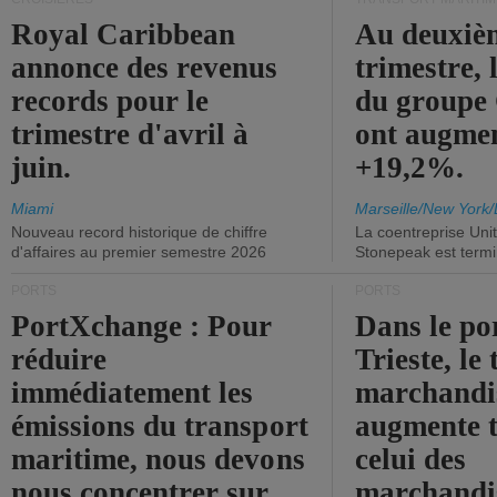
Royal Caribbean
Au deuxiè
annonce des revenus
trimestre, 
records pour le
du group
trimestre d'avril à
ont augme
juin.
+19,2%.
Miami
Marseille/New York/
Nouveau record historique de chiffre
La coentreprise Uni
d'affaires au premier semestre 2026
Stonepeak est term
PORTS
PORTS
PortXchange : Pour
Dans le po
réduire
Trieste, le 
immédiatement les
marchandis
émissions du transport
augmente t
maritime, nous devons
celui des
nous concentrer sur
marchandis