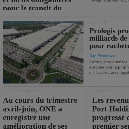
attaque contre le «
pour le transit du
détroit d'Ormuz.
LOGISTIQUE
Prologis pro
milliards de
pour rachet
San Francisco
Cette fusion donnera
européen de la propri
d'infrastructures logis
TRANSPORT MARITIME
CROISIÈRES
Au cours du trimestre
Les revenu
avril-juin, ONE a
Port Holdi
enregistré une
progressé 
amélioration de ses
premier se