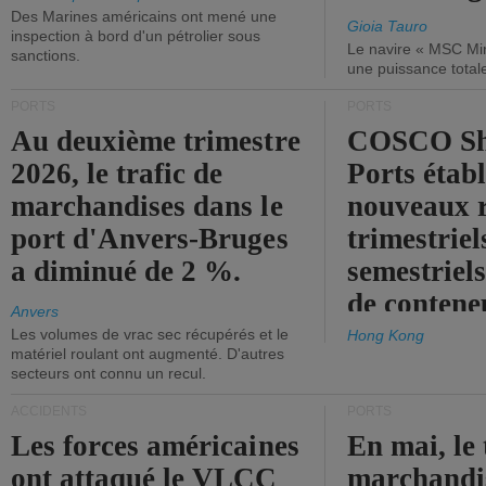
Des Marines américains ont mené une
Gioia Tauro
inspection à bord d'un pétrolier sous
Le navire « MSC Mir
sanctions.
une puissance total
PORTS
PORTS
Au deuxième trimestre
COSCO Sh
2026, le trafic de
Ports établ
marchandises dans le
nouveaux 
port d'Anvers-Bruges
trimestriel
a diminué de 2 %.
semestriels
de contene
Anvers
Les volumes de vrac sec récupérés et le
Hong Kong
matériel roulant ont augmenté. D'autres
secteurs ont connu un recul.
ACCIDENTS
PORTS
Les forces américaines
En mai, le 
ont attaqué le VLCC
marchandis