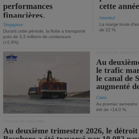
performances
cette année
financières.
Istanbul
La marge brute d'ex
Singapour
de 22 %.
Durant cette période, la flotte a transporté
près de 3,3 millions de conteneurs
(+2,9%).
TRANSPORT MARITIME
Au deuxième
le trafic ma
le canal de 
augmenté de
Caire
Au premier semestre 
été de +14,0 %.
TRANSPORT MARITIME
Au deuxième trimestre 2026, le détroit
Bosphore a été traversé par 10 082 nav