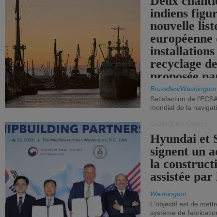
Deux chanti
indiens figu
nouvelle list
européenne 
installations
recyclage de
proposée pa
Commission
Bruxelles/Washington
Satisfaction de l'ECS
mondial de la navigat
CHANTIERS NAVALS
Hyundai et 
signent un 
la construct
assistée par 
Washington
L'objectif est de mett
système de fabricati