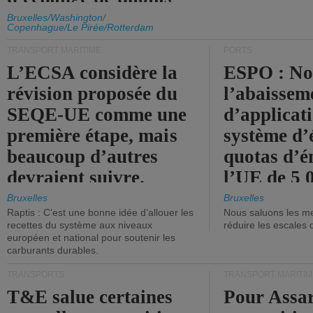
d'émission de l'UE.
Bruxelles/Washington/
Copenhague/Le Pirée/Rotterdam
TRANSPORT MARITIME
PORTS
L’ECSA considère la
ESPO : No
révision proposée du
l’abaissem
SEQE-UE comme une
d’applicat
première étape, mais
système d’
beaucoup d’autres
quotas d’é
devraient suivre.
l’UE de 5 
tonneaux d
Bruxelles
Bruxelles
Raptis : C’est une bonne idée d’allouer les
Nous saluons les me
brute.
recettes du système aux niveaux
réduire les escales 
européen et national pour soutenir les
carburants durables.
TRANSPORTS
TRANSPORT MARITIM
T&E salue certaines
Pour Assar