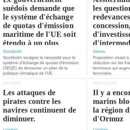
suédois demande que
les questio
le système d'échange
redevances
de quotas d'émission
concession
maritime de l'UE soit
d'investiss
étendu à un plus
d'intermod
grand nombre de
l'attention
Stockholm
Gênes
Stockholm souligne la nécessité pour le
Proposition visant 
navires.
politiciens.
système d'échange de quotas d'émission
réduction sur les fr
(SEQE) de demeurer un pilier de la
terminaux qui augmen
politique climatique de l'UE.
ferroviaire.
PIRATERIE
GENS DE MER
Les attaques de
Il y a enco
pirates contre les
marins blo
navires continuent de
la région d
diminuer.
d'Ormuz
Londres
Londres