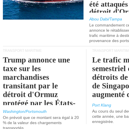
été attaqués
détroit d'O
Abou Dabi/Tampa
Le commandement cen
annonce le rétabliss
trafic maritime à dest
provenance des ports 
TRANSPORT MARITIME
TRANSPORT MARITIM
Trump annonce une
Le trafic 
taxe sur les
semestriel 
marchandises
détroits d
transitant par le
de Singapo
détroit d'Ormuz
augmenté 
protégé par les États-
Port Klang
Unis.
Au cours du seul de
Washington/Portsmouth
cette année, une ba
On prévoit que ce montant sera égal à 20
enregistrée.
% de la valeur des chargements
transportés.