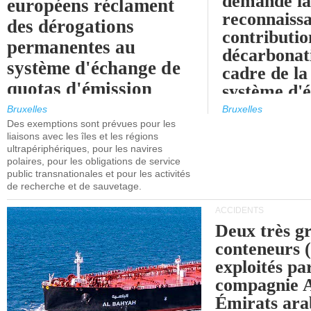
demande l
européens réclament
reconnaissa
des dérogations
contributio
permanentes au
décarbonat
système d'échange de
cadre de la
quotas d'émission
système d'
maritimes de l'UE
quotas d'ém
Bruxelles
Bruxelles
l'UE (SEQ
Des exemptions sont prévues pour les
après 2030.
liaisons avec les îles et les régions
ultrapériphériques, pour les navires
polaires, pour les obligations de service
public transnationales et pour les activités
de recherche et de sauvetage.
ACCIDENTS
Deux très g
conteneurs
exploités pa
compagnie
Émirats ara