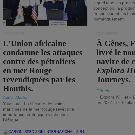
lequel tous les proces
conception, la producti
l'inspection et les tes
numériquement.
ACCIDENTS
CROISIÈRES
L'Union africaine
À Gênes, F
condamne les attaques
livré le n
contre des pétroliers
navire de c
en mer Rouge
Explora II
revendiquées par les
Journeys.
Houthis.
Gênes
« Explora IV » et « 
Addis-Abeba
en 2027 et « Explor
Youssouf : La sécurité des voies
maritimes de la mer Rouge revêt une
importance stratégique vitale pour
l'Afrique.