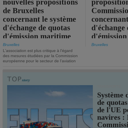
nouvelles propositions
propositio
de Bruxelles
Commissi
concernant le système
concernant
d'échange de quotas
d'échange 
d'émission maritime
d'émission
de l'UE.
timide, alo
Bruxelles
Bruxelles
L'association est plus critique à l'égard
mesures pl
des mesures étudiées par la Commission
courageuse
européenne pour le secteur de l'aviation
attendues.
TRANSPORTS
Système 
de quotas
de l'UE p
navires :
Commiss