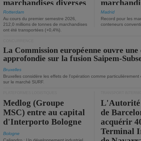
marchandises diverses
marchandi
ont diminué.
(+2,9%).
Rotterdam
Madrid
Au cours du premier semestre 2026,
Record pour les ma
212,0 millions de tonnes de marchandises
conteneurs convent
ont été transportées (+0,4%).
CONCURRENCE
La Commission européenne ouvre une 
approfondie sur la fusion Saipem-Subs
Bruxelles
Bruxelles considère les effets de l'opération comme particulièrement
sur le marché SURF.
PLATEFORMES LOGISTIQUES
TRANSPORT INTERM
Medlog (Groupe
L'Autorité
MSC) entre au capital
de Barcelo
d'Interporto Bologne
acquérir 
Terminal 
Bologne
de Navarr
Caliandro : Un développement industriel