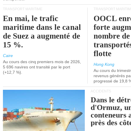
TRANSPORT MARITIME
TRANSPORT MARITIM
En mai, le trafic
OOCL enre
maritime dans le canal
forte augm
de Suez a augmenté de
nombre de
15 %.
transporté
flotte
Caire
Au cours des cinq premiers mois de 2026,
Hong Kong
5 696 navires ont transité par le port
Au cours du trimestre
(+12,7 %).
revenus générés par 
progressé de 19,8 
ACCIDENTS
Dans le détr
d'Ormuz, un
conteneurs a
près des cô