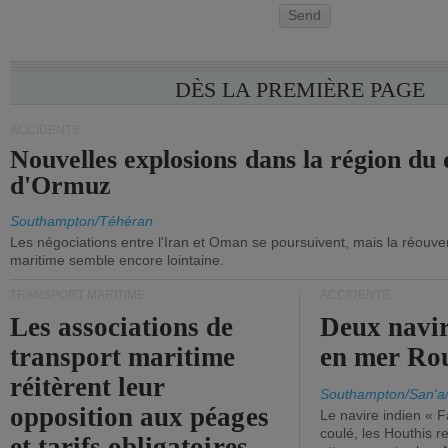
Send
DÈS LA PREMIÈRE PAGE
ACCIDENTS
Nouvelles explosions dans la région du 
d'Ormuz
Southampton/Téhéran
Les négociations entre l'Iran et Oman se poursuivent, mais la réouver
maritime semble encore lointaine.
TRANSPORT MARITIME
ACCIDENTS
Les associations de
Deux navir
transport maritime
en mer Ro
réitèrent leur
Southampton/San'a
opposition aux péages
Le navire indien « F
coulé, les Houthis 
et tarifs obligatoires