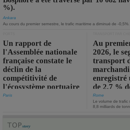
%).
Ankara
Au cours du premier semestre, le trafic maritime a diminué de -0,5%.
PORTS
TRANSPORT PAR CHE
Un rapport de
Au premie
l'Assemblée nationale
2026, le s
française constate le
transport 
déclin de la
marchandis
compétitivité de
enregistré
l'écosystème portuaire
de 2,7 % d
de l'État.
chiffre d'a
Paris
Rome
Le volume de trafic 
opérationn
8,8 milliards de ton