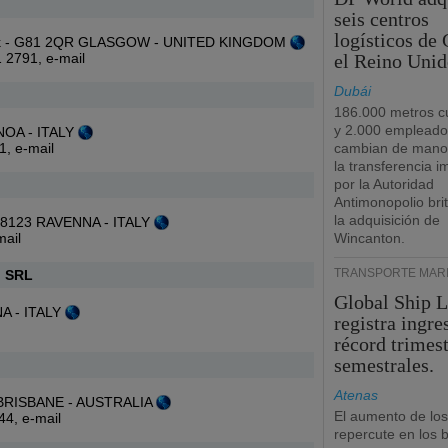
seis centros
logísticos de
bank - G81 2QR GLASGOW - UNITED KINGDOM
41 2791,
e-mail
el Reino Unid
Dubái
186.000 metros c
y 2.000 empleado
ENOA - ITALY
31,
e-mail
cambian de manos
la transferencia 
por la Autoridad
Antimonopolio bri
la adquisición de
- 48123 RAVENNA - ITALY
mail
Wincanton.
TRANSPORTE MARÍ
I SRL
Global Ship 
NA - ITALY
registra ingre
récord trimest
semestrales.
Atenas
4 BRISBANE - AUSTRALIA
El aumento de los
844,
e-mail
repercute en los b