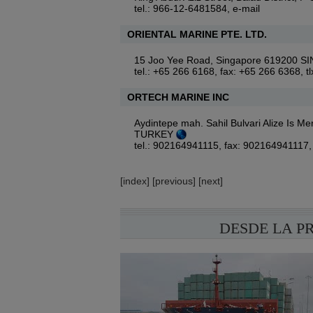
tel.: 966-12-6481584,
e-mail
ORIENTAL MARINE PTE. LTD.
15 Joo Yee Road, Singapore 619200
tel.: +65 266 6168, fax: +65 266 6368, 
ORTECH MARINE INC
Aydintepe mah. Sahil Bulvari Alize Is M
TURKEY
tel.: 902164941115, fax: 902164941117
[
index
] [
previous
] [
next
]
DESDE LA P