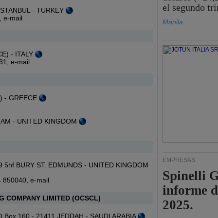
el segundo tr
k ISTANBUL - TURKEY
r,
e-mail
Manila
CE) - ITALY
031,
e-mail
S) - GREECE
THAM - UNITED KINGDOM
EMPRESAS
 ip29 5hf BURY ST. EDMUNDS - UNITED KINGDOM
Spinelli 
84 850040,
e-mail
informe d
G COMPANY LIMITED (OCSCL)
2025.
, P O Box 160 - 21411 JEDDAH - SAUDI ARABIA