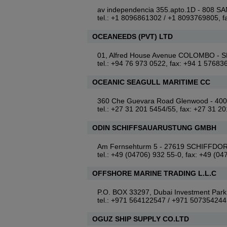
av independencia 355.apto.1D - 80
tel.: +1 8096861302 / +1 8093769805, 
OCEANEEDS (PVT) LTD
01, Alfred House Avenue COLOMBO - 
tel.: +94 76 973 0522, fax: +94 1 57683
OCEANIC SEAGULL MARITIME CC
360 Che Guevara Road Glenwood - 4
tel.: +27 31 201 5454/55, fax: +27 31 2
ODIN SCHIFFSAUARUSTUNG GMBH
Am Fernsehturm 5 - 27619 SCHIFFD
tel.: +49 (04706) 932 55-0, fax: +49 (0
OFFSHORE MARINE TRADING L.L.C
P.O. BOX 33297, Dubai Investment Pa
tel.: +971 564122547 / +971 507354244
OGUZ SHIP SUPPLY CO.LTD