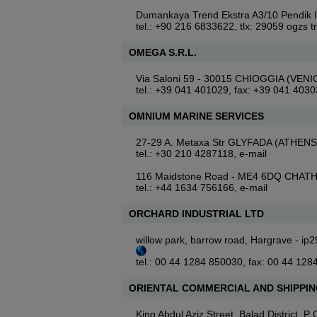
Dumankaya Trend Ekstra A3/10 Pendi
tel.: +90 216 6833622, tlx: 29059 ogzs t
OMEGA S.R.L.
Via Saloni 59 - 30015 CHIOGGIA (VENI
tel.: +39 041 401029, fax: +39 041 403
OMNIUM MARINE SERVICES
27-29 A. Metaxa Str GLYFADA (ATHEN
tel.: +30 210 4287118,
e-mail
116 Maidstone Road - ME4 6DQ CHA
tel.: +44 1634 756166,
e-mail
ORCHARD INDUSTRIAL LTD
willow park, barrow road, Hargrave -
tel.: 00 44 1284 850030, fax: 00 44 12
ORIENTAL COMMERCIAL AND SHIPPIN
King Abdul Aziz Street, Balad District