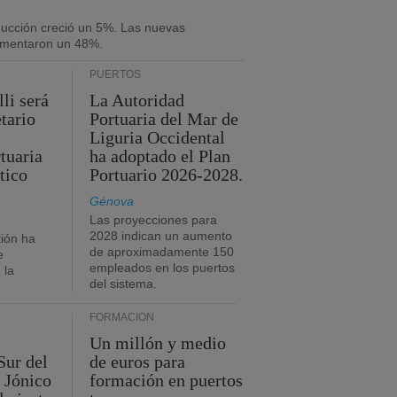
oducción creció un 5%. Las nuevas
umentaron un 48%.
PUERTOS
li será
La Autoridad
tario
Portuaria del Mar de
Liguria Occidental
tuaria
ha adoptado el Plan
tico
Portuario 2026-2028.
Génova
Las proyecciones para
2028 indican un aumento
ión ha
de aproximadamente 150
e
empleados en los puertos
 la
del sistema.
FORMACIÓN
Un millón y medio
Sur del
de euros para
 Jónico
formación en puertos