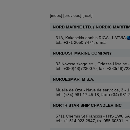
[
index
] [
previous
] [
next
]
NORD MARINE LTD. ( NORDIC MARITIM
31A, Kakasekla danbis RIGA - LATVIA
tel.: +371 2050 7474,
e-mail
NORDOST MARINE COMPANY
32 Novoselskogo str. , Odessa Ukrain
tel.: +380(48)7230070, fax: +380(48)7
NOROESMAR, M S.A.
Muelle de Oza - Nave de servicios, 3 
tel.: (+34) 981 17 45 18, fax: (+34) 981
NORTH STAR SHIP CHANDLER INC
5711 Chemin St François - H4S 1W6
tel.: +1 514 923 2947, tlx: 055 60801,
e-