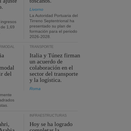
l ajuste
toscanos.
o.
Livorno
La Autoridad Portuaria del
Tirreno Septentrional ha
 ingresos
presentado su plan de
 de 1,69
formación para el periodo
.
2026-2028.
ERMODAL
TRANSPORTE
ia
Italia y Túnez firman
un acuerdo de
rmodal
colaboración en el
ir del
sector del transporte
y la logística.
Roma
amente
adrados
stas.
INFRAESTRUCTURAS
hri,
Hoy se ha logrado
Arabia
completar la