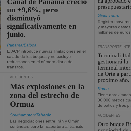
Canal de Panamá creció
ha aprobado e
presupuestari
un +9,6%, pero
Gioia Tauro
disminuyó
Registra mayores
significativamente en
y mayores gastos
millones de euros
junio.
Panamá/Balboa
TRANSPORTE INT
El ACP introduce nuevas limitaciones en el
Terminali Ital
calado de los buques y no excluye
gestionará la
reducciones en el número diario de
terminal inte
tránsitos.
de Orte a part
ACCIDENTES
próximo año.
Más explosiones en la
Roma
zona del estrecho de
Tiene aproximad
96.000 metros cu
Ormuz
de patios y tres pi
Southampton/Teherán
ACCIDENTES
Las negociaciones entre Irán y Omán
Otro buque Ba
continúan, pero la reapertura al tránsito
propiedad de 