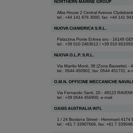
NORTHERN MARINE GROUP
Alba House 2 Central Avenue Clyde
tel.: +44 141 876 3000, fax: +44 141 9
NUOVA CIANIDRICA S.R.L.
Palazzina Ponte Eritrea snc - 16149 G
tel.: +39 010 2463612 / +39 010 65109
NUOVA O.L.P. S.R.L.
Via Manlio Monti, 38 (Zona Bassette) 
tel.: 0544 450902, fax: 0544 451731,
e-
O.M.N. OFFICINE MECCANICHE NAVAL
Via Fernando Santi, 20 - 48123 RAVEN
tel.: +39 0544 456900,
e-mail
OASIS AUSTRALIA INTL
1 / 24 Boolarra Street - Hemmant 417
tel.: +61 7 33907666, fax: +61 7 33904