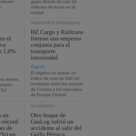
pulación
gasto directo de casi 16
o.
millones de euros en la
ciudad.
TRANSPORTE INTERMODAL
HZ Cargo y Railtrans
en el
forman una empresa
eva
conjunta para el
n 1,6%
transporte
intermodal.
Zagreb
El objetivo es activar un
tráfico de más de 500 mil
eis meses
toneladas entre los puertos
onaron
de Croacia y los mercados
 TEU
de Europa Central.
ACCIDENTES
a un
Otro buque de
o récord
GasLog sufrió un
es de
accidente al salir del
2%) en
Golfo Pérsico.