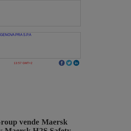
13:57 GMT+2
roup vende Maersk
 y Maersk H2S Safety