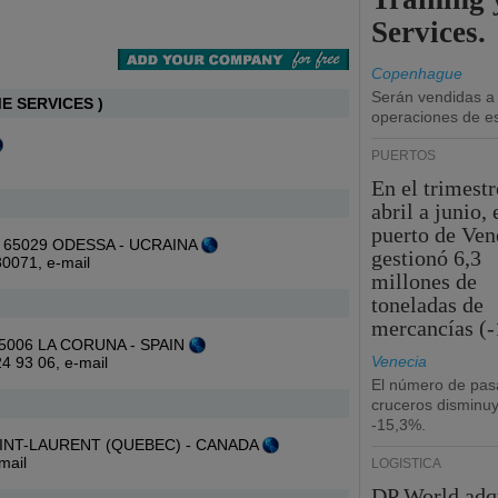
Services.
Copenhague
Serán vendidas a
E SERVICES )
operaciones de esc
PUERTOS
En el trimestr
abril a junio, 
puerto de Ven
e - 65029 ODESSA - UCRAINA
gestionó 6,3
230071,
e-mail
millones de
toneladas de
mercancías (-
- 15006 LA CORUNA - SPAIN
Venecia
 24 93 06,
e-mail
El número de pas
cruceros disminu
-15,3%.
 SAINT-LAURENT (QUEBEC) - CANADA
mail
LOGÍSTICA
DP World adq