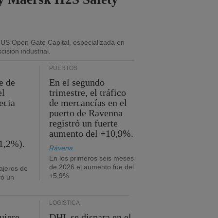
 US Open Gate Capital, especializada en
isión industrial.
PUERTOS
e de
En el segundo
el
trimestre, el tráfico
ecia
de mercancías en el
puerto de Ravenna
registró un fuerte
aumento del +10,9%.
1,2%).
Rávena
En los primeros seis meses
de 2026 el aumento fue del
ajeros de
+5,9%.
yó un
LOGÍSTICA
uiere
DHL se dispara en el