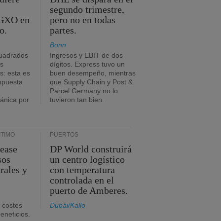
segundo trimestre,
 GXO en
pero no en todas
o.
partes.
Bonn
uadrados
Ingresos y EBIT de dos
s
dígitos. Express tuvo un
: esta es
buen desempeño, mientras
impuesta
que Supply Chain y Post &
Parcel Germany no lo
tánica por
tuvieron tan bien.
TIMO
PUERTOS
Lease
DP World construirá
sos
un centro logístico
rales y
con temperatura
controlada en el
puerto de Amberes.
 costes
Dubái/Kallo
eneficios.