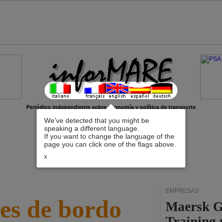
Periódico independiente sobre economía y política de transporte
We've detected that you might be
speaking a different language.
If you want to change the language of the
page you can click one of the flags above.
x
EMPRESAS
es de bordo
Maersk G
Training