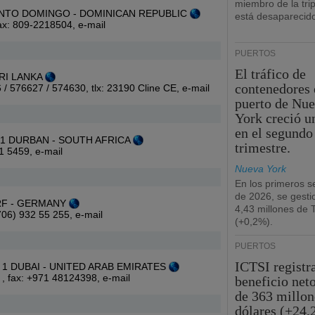
miembro de la tri
8 SANTO DOMINGO - DOMINICAN REPUBLIC
está desaparecid
fax: 809-2218504,
e-mail
PUERTOS
El tráfico de
SRI LANKA
contenedores 
6 / 576627 / 574630, tlx: 23190 Cline CE,
e-mail
puerto de Nu
York creció u
en el segundo
001 DURBAN - SOUTH AFRICA
trimestre.
01 5459,
e-mail
Nueva York
En los primeros s
de 2026, se gesti
ORF - GERMANY
4,43 millones de
4706) 932 55 255,
e-mail
(+0,2%).
PUERTOS
ICTSI registr
rk 1 DUBAI - UNITED ARAB EMIRATES
 , fax: +971 48124398,
e-mail
beneficio net
de 363 millon
dólares (+24,