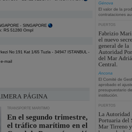
Génova
El valor de la pr
contrataciones a
PUERTOS
 SINGAPORE - SINGAPORE
tlx: RS 51280 Ompl
Fabrizio Maril
el nuevo secre
general de la
Autoridad Por
erkezi No:191 Kat 1/65 Tuzla - 34947 ISTANBUL -
del Mar Adriá
,
e-mail
Central.
Ancona
El Comité de Gest
aprobado el ajust
presupuestario de
RIMERA PÁGINA
institución.
PUERTOS
TRANSPORTE MARÍTIMO
La Autoridad
En el segundo trimestre,
Portuaria del 
el tráfico marítimo en el
Mar Tirreno y