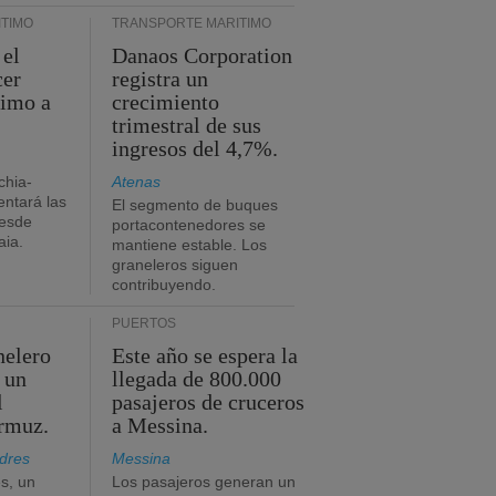
TIMO
TRANSPORTE MARÍTIMO
 el
Danaos Corporation
cer
registra un
timo a
crecimiento
trimestral de sus
ingresos del 4,7%.
chia-
Atenas
ntará las
El segmento de buques
desde
portacontenedores se
aia.
mantiene estable. Los
graneleros siguen
contribuyendo.
PUERTOS
nelero
Este año se espera la
 un
llegada de 800.000
l
pasajeros de cruceros
Ormuz.
a Messina.
dres
Messina
s, un
Los pasajeros generan un