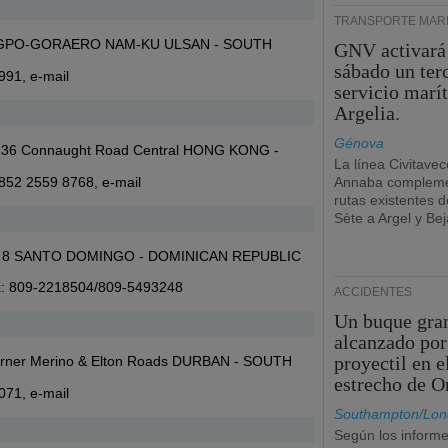
TRANSPORTE MARÍ
GPO-GORAERO NAM-KU ULSAN - SOUTH
GNV activará
sábado un ter
9991,
e-mail
servicio marí
Argelia.
Génova
5-136 Connaught Road Central HONG KONG -
La línea Civitavec
 +852 2559 8768,
e-mail
Annaba compleme
rutas existentes 
Sète a Argel y Bej
ona 8 SANTO DOMINGO - DOMINICAN REPUBLIC
ax: 809-2218504/809-5493248
ACCIDENTES
Un buque gra
alcanzado por
proyectil en e
rner Merino & Elton Roads DURBAN - SOUTH
estrecho de 
5071,
e-mail
Southampton/Lon
Según los informe