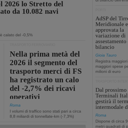
di bilancio dell'ent
 2026 lo Stretto del
sato da 10.082 navi
PORTI
AdSP del Tirr
Meridionale e
approvata la
variazione di
 è calato del -0,5%
assestamento 
TRASPORTO FERROVIARIO
bilancio
Nella prima metà del
Gioia Tauro
2026 il segmento del
Registra maggiori
maggiori spese pe
trasporto merci di FS
milioni di euro
ha registrato un calo
TRASPORTO INTE
del -2,7% dei ricavi
Dal prossimo
Terminali Ital
operativi
gestirà il ter
Roma
intermodale d
I volumi di traffico sono stati pari a circa
Roma
8,8 miliardi di tonnellate-km (-7,3%)
Dispone di circa 
metri quadrati di p