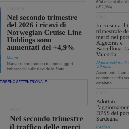
604 milioni di dolla
(-52,9%)
CROCIERE
Nel secondo trimestre
PORTI
del 2026 i ricavi di
In crescita il 
trimestrale de
Norwegian Cruise Line
merci nei port
Holdings sono
Algeciras e
aumentati del +4,9%
Barcellona. C
Valencia
Miami
Algeciras/Barcello
Nuovo record storico dei passeggeri
Valencia
imbarcatisi sulle navi della flotta
Accentuato l'aume
container nello sc
catalano
PORTI
Adottato
l'aggiornamen
PORTI
DPSS dei port
Nel secondo trimestre
Sardegna
il traffico delle merci
Cagliari