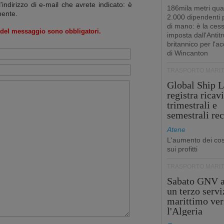
l'indirizzo di e-mail che avrete indicato: è
186mila metri qua
mente.
2.000 dipendenti
di mano: è la ces
o del messaggio sono obbligatori.
imposta dall'Antitr
britannico per l'a
di Wincanton
TRASPORTO MARIT
Global Ship L
registra ricavi
trimestrali e
semestrali re
Atene
L'aumento dei cost
sui profitti
TRASPORTO MARIT
Sabato GNV a
un terzo servi
marittimo ver
l'Algeria