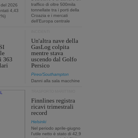
traffico di oltre 500mila
 del 2026
tonnellate tra i porti della
ntati 4,43
Croazia e i mercati
,2%)
dell'Europa centrale
INCIDENTI
Un'altra nave della
SI
GasLog colpita
le
mentre stava
i 363
uscendo dal Golfo
lari
Persico
Pireo/Southampton
Danni alla sala macchine
TRASPORTO MARITTIMO
Finnlines registra
ricavi trimestrali
record
Helsinki
Nel periodo aprile-giugno
l'utile netto è stato di 42,9