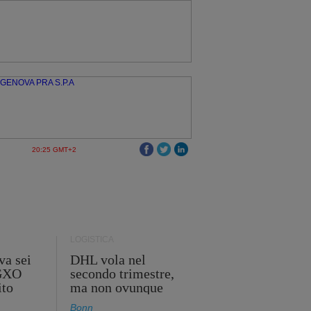
20:25 GMT+2
LOGISTICA
va sei
DHL vola nel
 GXO
secondo trimestre,
ito
ma non ovunque
Bonn