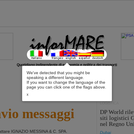
Quotidiano indipendente di economia e politica dei trasporti
We've detected that you might be
speaking a different language.
If you want to change the language of the
page you can click one of the flags above.
x
LOGISTICA
nvio messaggi
DP World rile
siti logistici
nel Regno Un
attare
IGNAZIO MESSINA & C. SPA
.
Dubai