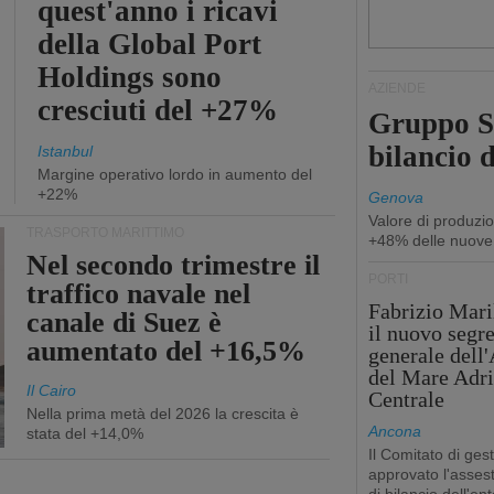
quest'anno i ricavi
della Global Port
Holdings sono
AZIENDE
cresciuti del +27%
Gruppo Sp
bilancio d
Istanbul
Margine operativo lordo in aumento del
+22%
Genova
Valore di produzio
TRASPORTO MARITTIMO
+48% delle nuove
Nel secondo trimestre il
PORTI
traffico navale nel
Fabrizio Maril
canale di Suez è
il nuovo segre
aumentato del +16,5%
generale dell
del Mare Adri
Il Cairo
Centrale
Nella prima metà del 2026 la crescita è
Ancona
stata del +14,0%
Il Comitato di ges
approvato l'asse