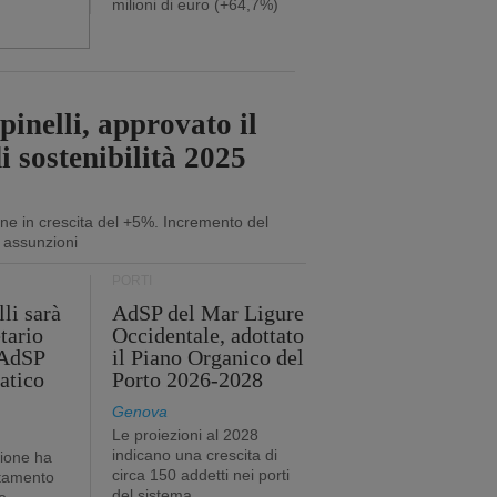
milioni di euro (+64,7%)
inelli, approvato il
i sostenibilità 2025
ne in crescita del +5%. Incremento del
 assunzioni
PORTI
li sarà
AdSP del Mar Ligure
tario
Occidentale, adottato
'AdSP
il Piano Organico del
atico
Porto 2026-2028
Genova
Le proiezioni al 2028
indicano una crescita di
tione ha
circa 150 addetti nei porti
stamento
del sistema