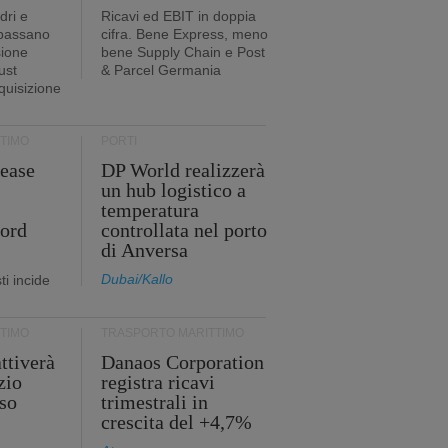
dri e
Ricavi ed EBIT in doppia
 passano
cifra. Bene Express, meno
sione
bene Supply Chain e Post
ust
& Parcel Germania
cquisizione
TIMO
PORTI
ease
DP World realizzerà
un hub logistico a
temperatura
cord
controllata nel porto
di Anversa
Dubai/Kallo
i incide
TIMO
TRASPORTO MARITTIMO
ttiverà
Danaos Corporation
zio
registra ricavi
so
trimestrali in
crescita del +4,7%