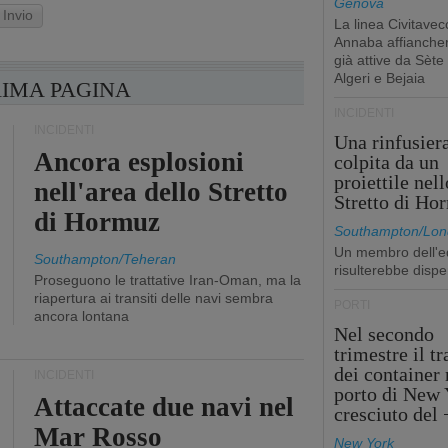
Genova
Invio
La linea Civitavec
Annaba affiancher
già attive da Sète
Algeri e Bejaia
RIMA PAGINA
INCIDENTI
INCIDENTI
Una rinfusier
Ancora esplosioni
colpita da un
proiettile nell
nell'area dello Stretto
Stretto di Ho
di Hormuz
Southampton/Lon
Un membro dell'e
Southampton/Teheran
risulterebbe dispe
Proseguono le trattative Iran-Oman, ma la
riapertura ai transiti delle navi sembra
PORTI
ancora lontana
Nel secondo
trimestre il tr
dei container 
INCIDENTI
porto di New 
Attaccate due navi nel
cresciuto del
Mar Rosso
New York