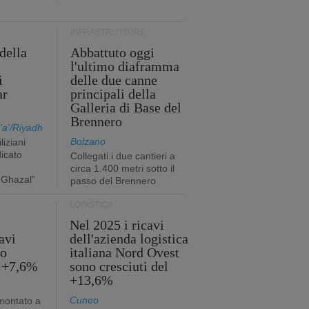
INFRASTRUTTURE
della
Abbattuto oggi
l'ultimo diaframma
i
delle due canne
ar
principali della
Galleria di Base del
Brennero
a'/Riyadh
Bolzano
liziani
icato
Collegati i due cantieri a
circa 1.400 metri sotto il
 Ghazal”
passo del Brennero
LOGISTICA
Nel 2025 i ricavi
avi
dell'azienda logistica
no
italiana Nord Ovest
l +7,6%
sono cresciuti del
+13,6%
Cuneo
mmontato a