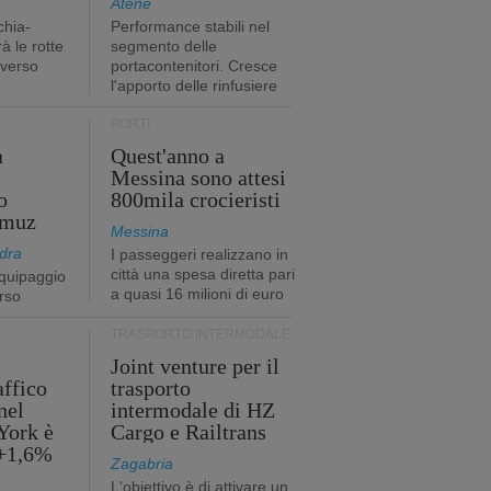
Atene
chia-
Performance stabili nel
à le rotte
segmento delle
 verso
portacontenitori. Cresce
l'apporto delle rinfusiere
PORTI
a
Quest'anno a
Messina sono attesi
o
800mila crocieristi
rmuz
Messina
dra
I passeggeri realizzano in
città una spesa diretta pari
quipaggio
a quasi 16 milioni di euro
rso
TRASPORTO INTERMODALE
Joint venture per il
affico
trasporto
nel
intermodale di HZ
York è
Cargo e Railtrans
 +1,6%
Zagabria
L'obiettivo è di attivare un