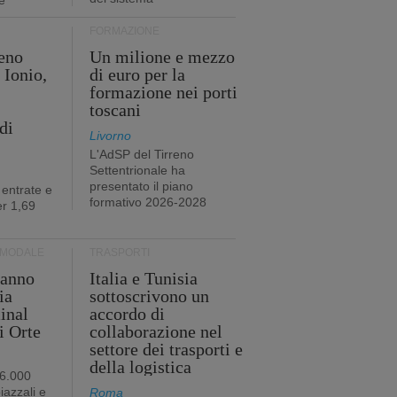
e
FORMAZIONE
eno
Un milione e mezzo
 Ionio,
di euro per la
formazione nei porti
toscani
di
Livorno
L'AdSP del Tirreno
Settentrionale ha
presentato il piano
 entrate e
formativo 2026-2028
r 1,69
RMODALE
TRASPORTI
 anno
Italia e Tunisia
ia
sottoscrivono un
minal
accordo di
i Orte
collaborazione nel
settore dei trasporti e
della logistica
96.000
iazzali e
Roma