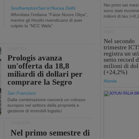
Nei primi sei mesi
Southampton/San'a'/Nuova Delhi
sono stati movime
Affondata l'indiana “Faize Noore Oliya”,
milioni di teu (+0
mentre gli Houthi rivendicano di aver
colpito la “NCC Wafa”
PORTI
Nel secondo
trimestre ICT
LOGISTICA
registra un uti
Prologis avanza
netto record d
un'offerta da 18,8
milioni di dol
(+24,2%)
miliardi di dollari per
comprare la Segro
Manila
San Francisco
Dalla combinazione nascerà un colosso
europeo nel settore della proprietà e
gestione di immobili logistici
CROCIERE
Nel primo semestre di