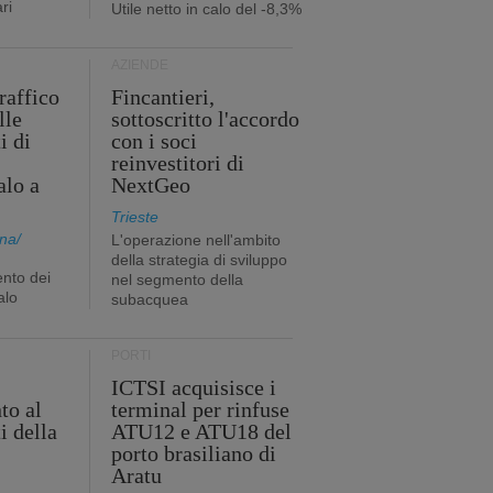
ri
Utile netto in calo del -8,3%
AZIENDE
traffico
Fincantieri,
lle
sottoscritto l'accordo
i di
con i soci
reinvestitori di
alo a
NextGeo
Trieste
na/
L'operazione nell'ambito
della strategia di sviluppo
nto dei
nel segmento della
alo
subacquea
PORTI
ICTSI acquisisce i
to al
terminal per rinfuse
i della
ATU12 e ATU18 del
porto brasiliano di
Aratu