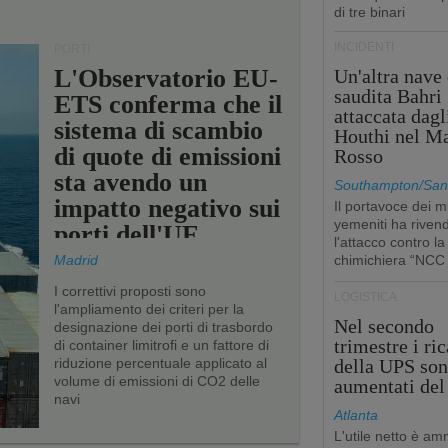
di tre binari
INCIDENTI
PORTI
L'Observatorio EU-
Un'altra nave 
saudita Bahri
ETS conferma che il
attaccata dagl
sistema di scambio
Houthi nel M
di quote di emissioni
Rosso
sta avendo un
Southampton/San'
impatto negativo sui
Il portavoce dei mi
yemeniti ha rivend
porti dell'UE
l'attacco contro la
Madrid
chimichiera “NCC
I correttivi proposti sono
LOGISTICA
l'ampliamento dei criteri per la
Nel secondo
designazione dei porti di trasbordo
trimestre i ric
di container limitrofi e un fattore di
riduzione percentuale applicato al
della UPS so
volume di emissioni di CO2 delle
aumentati de
navi
Atlanta
L'utile netto è a