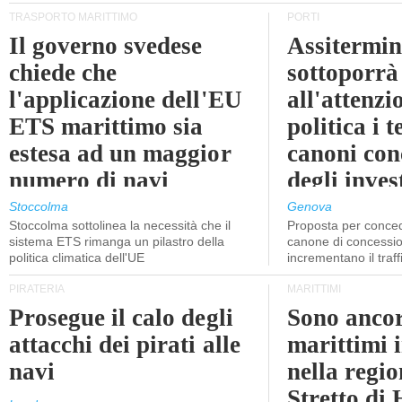
TRASPORTO MARITTIMO
PORTI
Il governo svedese
Assitermin
chiede che
sottoporrà
l'applicazione dell'EU
all'attenzi
ETS marittimo sia
politica i 
estesa ad un maggior
canoni con
numero di navi
degli inves
dell'inter
Stoccolma
Genova
Stoccolma sottolinea la necessità che il
Proposta per conced
sistema ETS rimanga un pilastro della
canone di concessio
politica climatica dell'UE
incrementano il traff
PIRATERIA
MARITTIMI
Prosegue il calo degli
Sono ancor
attacchi dei pirati alle
marittimi 
navi
nella regio
Stretto di