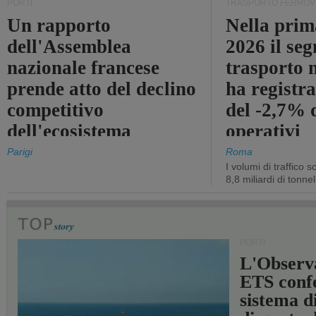
PORTI
TRASPORTO FERROV
Un rapporto
Nella prim
dell'Assemblea
2026 il se
nazionale francese
trasporto 
prende atto del declino
ha registra
competitivo
del -2,7% d
dell'ecosistema
operativi
portuale statale
Parigi
Roma
I volumi di traffico s
8,8 miliardi di tonne
PORTI
L'Observ
ETS conf
sistema d