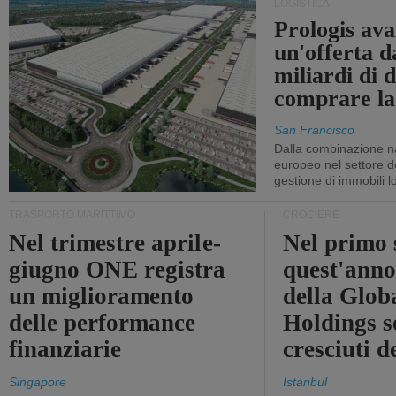
LOGISTICA
Prologis av
un'offerta d
miliardi di d
comprare la
San Francisco
Dalla combinazione n
europeo nel settore de
gestione di immobili lo
TRASPORTO MARITTIMO
CROCIERE
Nel trimestre aprile-
Nel primo 
giugno ONE registra
quest'anno 
un miglioramento
della Glob
delle performance
Holdings 
finanziarie
cresciuti 
Singapore
Istanbul