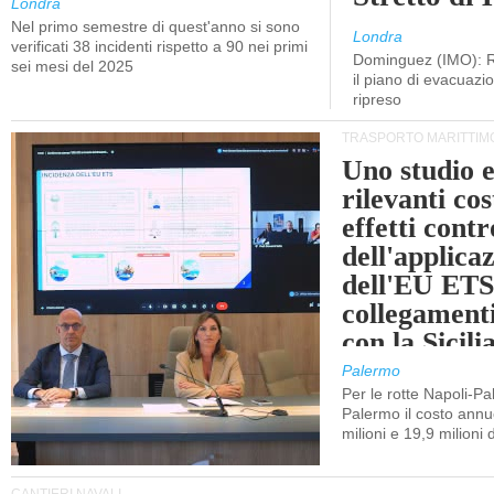
Londra
Nel primo semestre di quest'anno si sono
Londra
verificati 38 incidenti rispetto a 90 nei primi
Dominguez (IMO): R
sei mesi del 2025
il piano di evacuaz
ripreso
TRASPORTO MARITTIM
Uno studio e
rilevanti cost
effetti cont
dell'applica
dell'EU ETS
collegament
con la Sicili
Palermo
Per le rotte Napoli-P
Palermo il costo annuo
milioni e 19,9 milioni 