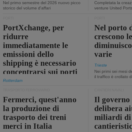
Nel primo semestre del 2026 nuovo picco
Completata la creazi
storico del volume d'affari
venture United Port
PORTI
PORTI
PortXchange, per
Nel porto d
ridurre
crescono le
immediatamente le
diminuisco
emissioni dello
varie
shipping è necessario
Trieste
concentrarsi sui porti
Nei primi sei mesi 
il traffico è crollato
Rotterdam
TRASPORTO FERROVIARIO
CANTIERI NAVALI
Fermerci, quest'anno
Il governo
la produzione di
delibera ai
trasporto dei treni
miliardi di
merci in Italia
cantieristi