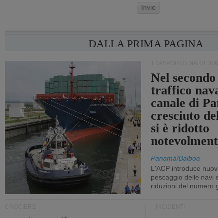
Invio
DALLA PRIMA PAGINA
TRASPORTO MARITTIM
Nel secondo 
traffico nav
canale di P
cresciuto d
si è ridotto
notevolment
Panamá/Balboa
L'ACP introduce nuove
pescaggio delle navi
riduzioni del numero gi
CROCIERE
INCIDENTI