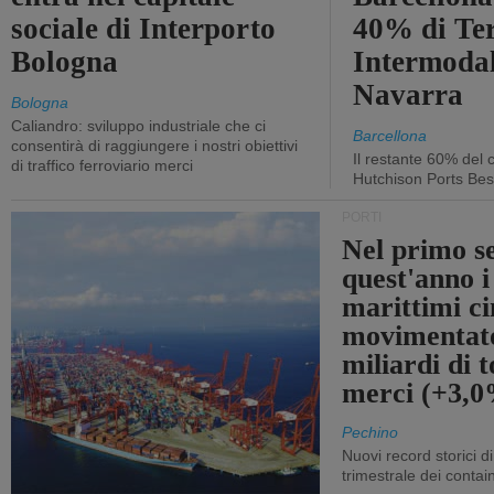
sociale di Interporto
40% di Te
Bologna
Intermodal
Navarra
Bologna
Caliandro: sviluppo industriale che ci
Barcellona
consentirà di raggiungere i nostri obiettivi
Il restante 60% del c
di traffico ferroviario merci
Hutchison Ports Bes
PORTI
Nel primo s
quest'anno i
marittimi ci
movimentato
miliardi di t
merci (+3,
Pechino
Nuovi record storici di
trimestrale dei contai