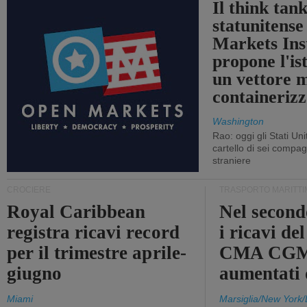
Il think tan
statunitens
Markets Ins
propone l'is
un vettore 
containerizz
Washington
Rao: oggi gli Stati Un
cartello di sei compa
straniere
CROCIERE
TRASPORTO MARITTI
Royal Caribbean
Nel second
registra ricavi record
i ricavi de
per il trimestre aprile-
CMA CGM
giugno
aumentati
Miami
Marsiglia/New York/