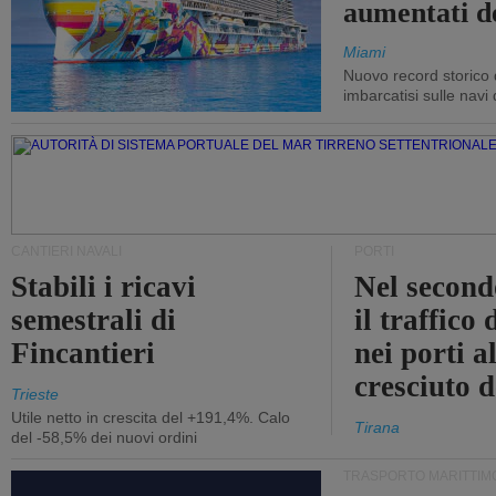
aumentati d
Miami
Nuovo record storico 
imbarcatisi sulle navi d
CANTIERI NAVALI
PORTI
Stabili i ricavi
Nel second
semestrali di
il traffico
Fincantieri
nei porti a
cresciuto 
Trieste
Utile netto in crescita del +191,4%. Calo
Tirana
del -58,5% dei nuovi ordini
TRASPORTO MARITTIM