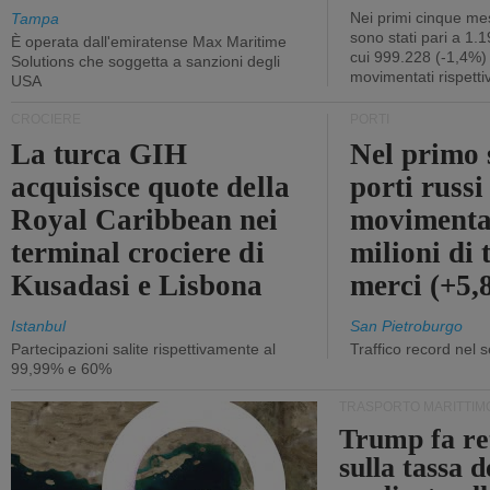
Nei primi cinque mes
Tampa
sono stati pari a 1.
È operata dall'emiratense Max Maritime
cui 999.228 (-1,4%)
Solutions che soggetta a sanzioni degli
movimentati rispetti
USA
CROCIERE
PORTI
La turca GIH
Nel primo 
acquisisce quote della
porti russ
Royal Caribbean nei
movimenta
terminal crociere di
milioni di 
Kusadasi e Lisbona
merci (+5
Istanbul
San Pietroburgo
Partecipazioni salite rispettivamente al
Traffico record nel 
99,99% e 60%
TRASPORTO MARITTIM
Trump fa re
sulla tassa 