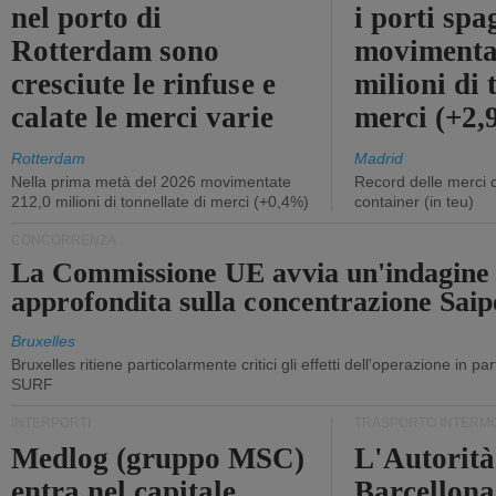
nel porto di
i porti sp
Rotterdam sono
movimenta
cresciute le rinfuse e
milioni di 
calate le merci varie
merci (+2
Rotterdam
Madrid
Nella prima metà del 2026 movimentate
Record delle merci 
212,0 milioni di tonnellate di merci (+0,4%)
container (in teu)
CONCORRENZA
La Commissione UE avvia un'indagine
approfondita sulla concentrazione Sa
Bruxelles
Bruxelles ritiene particolarmente critici gli effetti dell'operazione in p
SURF
INTERPORTI
TRASPORTO INTERM
Medlog (gruppo MSC)
L'Autorità
entra nel capitale
Barcellona 