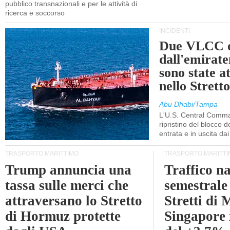
pubblico transnazionali e per le attività di
ricerca e soccorso
INCIDENTI
Due VLCC o
dall'emira
sono state a
nello Stret
Abu Dhabi/Tampa
L'U.S. Central Comma
ripristino del blocco de
entrata e in uscita dai 
TRASPORTO MARITTIMO
TRASPORTO MARITTI
Trump annuncia una
Traffico n
tassa sulle merci che
semestrale
attraversano lo Stretto
Stretti di 
di Hormuz protette
Singapore 