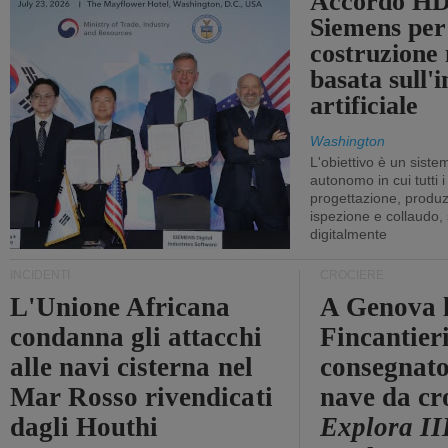
Accordo HD
Siemens per
costruzione
basata sull'i
artificiale
Washington
L'obiettivo è un sist
autonomo in cui tutti i
progettazione, produzi
ispezione e collaudo,
digitalmente
INCIDENTI
CROCIERE
L'Unione Africana
A Genova 
condanna gli attacchi
Fincantier
alle navi cisterna nel
consegnato
Mar Rosso rivendicati
nave da cr
dagli Houthi
Explora II