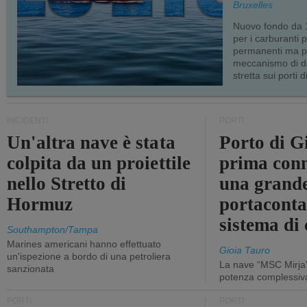
Bruxelles
Nuovo fondo da 1
per i carburanti 
permanenti ma p
meccanismo di d
stretta sui porti d
INCIDENTI
PORTI
Un'altra nave è stata
Porto di G
colpita da un proiettile
prima conn
nello Stretto di
una grand
Hormuz
portaconta
sistema di 
Southampton/Tampa
Marines americani hanno effettuato
Gioia Tauro
un'ispezione a bordo di una petroliera
La nave “MSC Mirja”
sanzionata
potenza complessiva
PORTI
PORTI