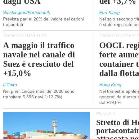
dagli USA
del +3,7%
Washington/Portsmouth
Port Klang
Prevista pari al 20% del valore dei carichi
Nel solo secondo tr
trasportati
è stato registrato u
TRASPORTO MARITTIMO
TRASPORTO MARITTI
A maggio il traffico
OOCL regi
navale nel canale di
forte aume
Suez è cresciuto del
container 
+15,0%
dalla flott
Il Cairo
Hong Kong
Nei primi cinque mesi del 2026 sono
Nel trimestre aprile-
transitate 5.696 navi (+12,7%)
generati da questa at
del +19,8%
INCIDENTI
Stretto di 
portacontain
attaccata nei