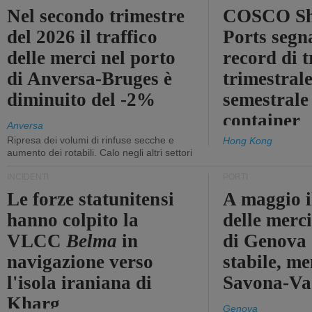
Nel secondo trimestre
COSCO Sh
del 2026 il traffico
Ports segn
delle merci nel porto
record di t
di Anversa-Bruges è
trimestrale
diminuito del -2%
semestrale
container
Anversa
Ripresa dei volumi di rinfuse secche e
Hong Kong
aumento dei rotabili. Calo negli altri settori
INCIDENTI
PORTI
Le forze statunitensi
A maggio il
hanno colpito la
delle merci
VLCC
Belma
in
di Genova 
navigazione verso
stabile, me
l'isola iraniana di
Savona-Vad
Kharg
Genova