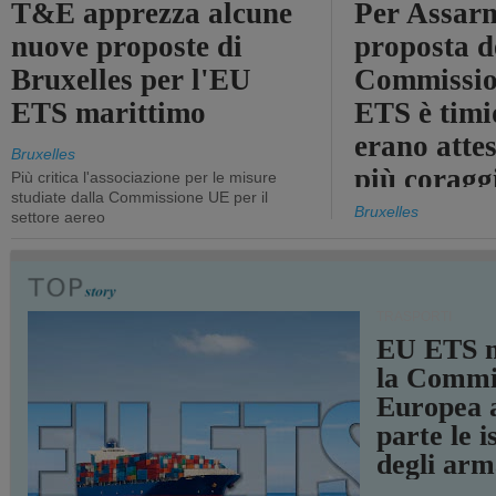
T&E apprezza alcune
Per Assarm
nuove proposte di
proposta d
Bruxelles per l'EU
Commissio
ETS marittimo
ETS è timi
erano atte
Bruxelles
più coragg
Più critica l'associazione per le misure
studiate dalla Commissione UE per il
Bruxelles
settore aereo
TRASPORTI
EU ETS m
la Commi
Europea a
parte le i
degli arm