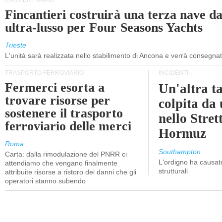
CANTIERI NAVALI
Fincantieri costruirà una terza nave d
ultra-lusso per Four Seasons Yachts
Trieste
L'unità sarà realizzata nello stabilimento di Ancona e verrà consegna
TRASPORTO FERROVIARIO
INCIDENTI
Fermerci esorta a
Un'altra t
trovare risorse per
colpita da
sostenere il trasporto
nello Stret
ferroviario delle merci
Hormuz
Roma
Southampton
Carta: dalla rimodulazione del PNRR ci
L'ordigno ha causato
attendiamo che vengano finalmente
strutturali
attribuite risorse a ristoro dei danni che gli
operatori stanno subendo