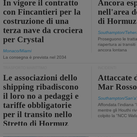
In vigore il contratto
Ancora esp
con Fincantieri per la
nell'area d
costruzione di una
di Hormuz
terza nave da crociera
Southampton/Teher
per Crystal
Proseguono le tratt
riapertura ai transit
ancora lontana
Monaco/Miami
La consegna è prevista nel 2034
TRASPORTO MARITTIMO
INCIDENTI
Le associazioni dello
Attaccate 
shipping ribadiscono
Mar Ross
il loro no a pedaggi e
Southampton/San'a'
tariffe obbligatorie
Affondata l'indiana 
mentre gli Houthi ri
per il transito nello
colpito la “NCC Waf
Stretto di Hormuz