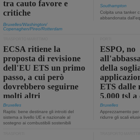
tra cauto favore e
Southampton
critiche
Colpita una tanker c
abbandonata dall'e
Bruxelles/Washington/
Copenaghen/Pireo/Rotterdam
TRASPORTO MARITTIMO
PORTI
ECSA ritiene la
ESPO, no
proposta di revisione
all'abbass
dell'EU ETS un primo
della sogli
passo, a cui però
applicazio
dovrebbero seguirne
ETS dalle 
molti altri
5.000 tsl a
400 tsl
Bruxelles
Bruxelles
Raptis: bene destinare gli introiti del
Apprezzamento per l
sistema a livello UE e nazionale al
ridurre gli scali elusi
sostegno ai combustibili sostenibili
TRASPORTI
TRASPORTO MARITTI