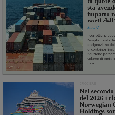
di quote 
sta avend
impatto n
porti del
Madrid
I correttivi propo
l'ampliamento dei 
designazione dei 
di container limitr
riduzione percent
volume di emissi
navi
CROCIERE
Nel secondo
del 2026 i ri
Norwegian C
Holdings so