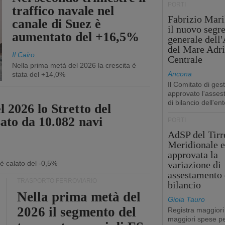
PORTI
traffico navale nel
Fabrizio Maril
canale di Suez è
il nuovo segre
aumentato del +16,5%
generale dell
del Mare Adri
Il Cairo
Centrale
Nella prima metà del 2026 la crescita è
Ancona
stata del +14,0%
Il Comitato di ges
approvato l'asse
di bilancio dell'ent
 2026 lo Stretto del
sato da 10.082 navi
PORTI
AdSP del Tirr
Meridionale e
approvata la
 è calato del -0,5%
variazione di
assestamento 
TRASPORTO FERROVIARIO
bilancio
Nella prima metà del
Gioia Tauro
2026 il segmento del
Registra maggiori
maggiori spese pe