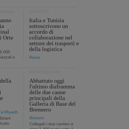
RMODALE
TRASPORTI
 anno
Italia e Tunisia
ia
sottoscrivono un
minal
accordo di
i Orte
collaborazione nel
settore dei trasporti e
della logistica
96.000
iazzali e
Roma
INFRASTRUTTURE
della
Abbattuto oggi
l'ultimo diaframma
i
delle due canne
ar
principali della
Galleria di Base del
Brennero
a'/Riyadh
Bolzano
liziani
icato
Collegati i due cantieri a