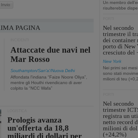
Un membro dell'e
Invio
risulterebbe dispe
PORTI
RIMA PAGINA
Nel secondo
trimestre il tr
dei container 
INCIDENTI
porto di New 
Attaccate due navi nel
cresciuto del
Mar Rosso
New York
Nei primi sei mesi
Southampton/San'a'/Nuova Delhi
sono stati movime
Affondata l'indiana “Faize Noore Oliya”,
milioni di teu (+0
mentre gli Houthi rivendicano di aver
colpito la “NCC Wafa”
PORTI
Nel secondo
trimestre ICT
LOGISTICA
registra un uti
Prologis avanza
netto record d
un'offerta da 18,8
milioni di dol
(+24,2%)
miliardi di dollari per