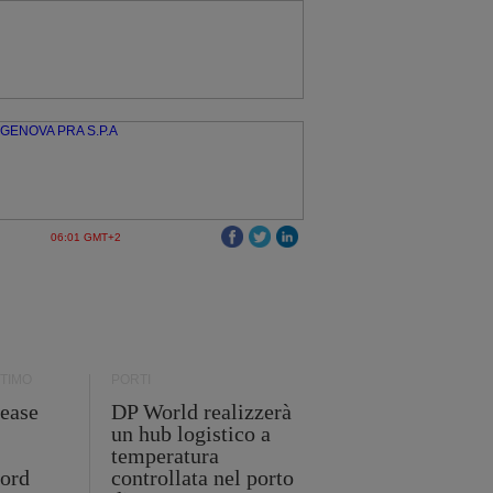
06:01 GMT+2
TIMO
PORTI
ease
DP World realizzerà
un hub logistico a
temperatura
cord
controllata nel porto