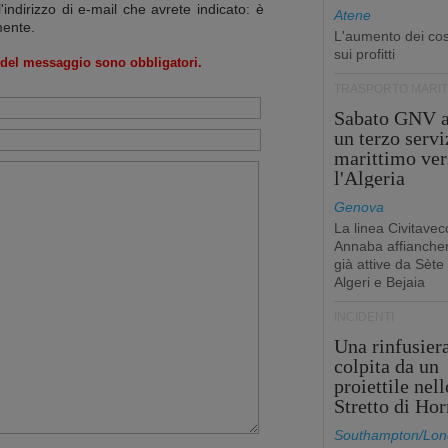
l'indirizzo di e-mail che avrete indicato: è
Atene
mente.
L'aumento dei cost
sui profitti
o del messaggio sono obbligatori.
TRASPORTO MARIT
Sabato GNV a
un terzo servi
marittimo ver
l'Algeria
Genova
La linea Civitavec
Annaba affiancher
già attive da Sète
Algeri e Bejaia
INCIDENTI
Una rinfusier
colpita da un
proiettile nell
Stretto di Ho
Southampton/Lon