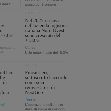
circa 1.400 metri sotto il
 Ghazal”
passo del Brennero
LOGISTICA
Nel 2025 i ricavi
avi
dell'azienda logistica
no
italiana Nord Ovest
l +7,6%
sono cresciuti del
+13,6%
Cuneo
mmontato a
ri
Utile netto in calo del -8,3%
AZIENDE
traffico
Fincantieri,
lle
sottoscritto l'accordo
i di
con i soci
reinvestitori di
alo a
NextGeo
Trieste
na/
L'operazione nell'ambito
della strategia di sviluppo