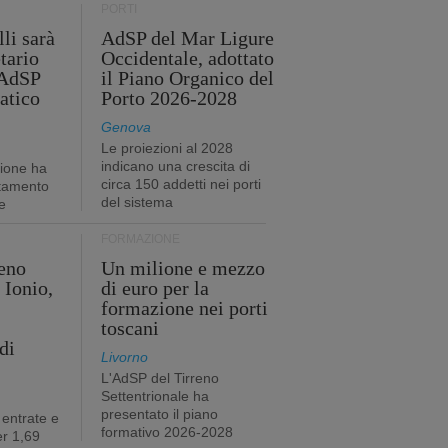
PORTI
li sarà
AdSP del Mar Ligure
tario
Occidentale, adottato
'AdSP
il Piano Organico del
atico
Porto 2026-2028
Genova
Le proiezioni al 2028
indicano una crescita di
tione ha
circa 150 addetti nei porti
stamento
del sistema
e
FORMAZIONE
eno
Un milione e mezzo
 Ionio,
di euro per la
formazione nei porti
toscani
di
Livorno
L'AdSP del Tirreno
Settentrionale ha
presentato il piano
 entrate e
formativo 2026-2028
r 1,69