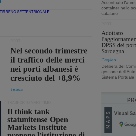
Accentuato l'aume
container nello sc
catalano
PORTI
Adottato
l'aggiornamen
PORTI
DPSS dei port
Nel secondo trimestre
Sardegna
il traffico delle merci
Cagliari
Delibera del Comit
nei porti albanesi è
gestione dell'Autor
cresciuto del +8,9%
Sistema Portuale
Tirana
PR
TRASPORTO MARITTIMO
Il think tank
Visual Sai
statunitense Open
Markets Institute
propone l'istituzione di