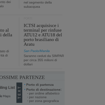
nto dei
nel segmento della
alo
subacquea
PORTI
ICTSI acquisisce i
to al
terminal per rinfuse
i della
ATU12 e ATU18 del
porto brasiliano di
Aratu
San Paolo/Manila
ato di
ità di
Saranno ceduti da SIMPAR
per circa 355 milioni di
dollari
OSSIME PARTENZE
Porto di partenza
ling List
Porto di destinazione:
per ordine alfabetico
-
per nazione
-
per zona geografica
-