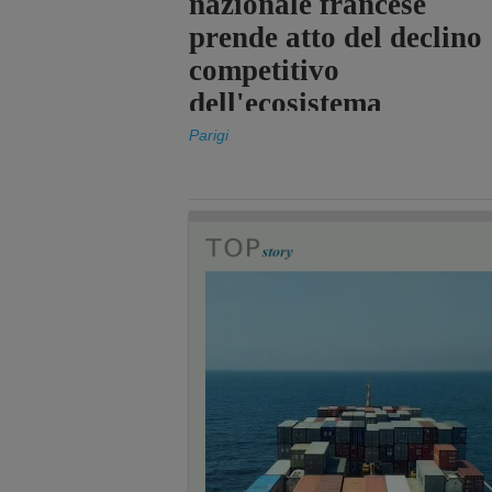
nazionale francese
prende atto del declino
competitivo
dell'ecosistema
portuale statale
Parigi