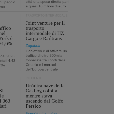
città una spesa diretta pari
quipaggio
a quasi 16 milioni di euro
rso
TRASPORTO INTERMODALE
Joint venture per il
affico
trasporto
nel
intermodale di HZ
York è
Cargo e Railtrans
 +1,6%
Zagabria
L'obiettivo è di attivare un
traffico di oltre 500mila
 del 2026
tonnellate tra i porti della
ntati 4,43
Croazia e i mercati
,2%)
dell'Europa centrale
INCIDENTI
Un'altra nave della
SI
GasLog colpita
le
mentre stava
i 363
uscendo dal Golfo
lari
Persico
Pireo/Southampton