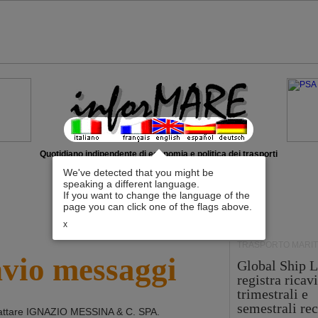
Quotidiano indipendente di economia e politica dei trasporti
We've detected that you might be
speaking a different language.
If you want to change the language of the
page you can click one of the flags above.
x
TRASPORTO MARIT
nvio messaggi
Global Ship L
registra ricavi
trimestrali e
semestrali re
attare
IGNAZIO MESSINA & C. SPA
.