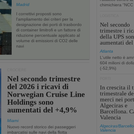
Madrid
chimichiera “NCC
I correttivi proposti sono
LOGISTICA
l'ampliamento dei criteri per la
Nel secondo
designazione dei porti di trasbordo
trimestre i ric
di container limitrofi e un fattore di
riduzione percentuale applicato al
della UPS so
volume di emissioni di CO2 delle
aumentati de
navi
Atlanta
L'utile netto è a
604 milioni di dolla
(-52,9%)
CROCIERE
Nel secondo trimestre
PORTI
del 2026 i ricavi di
In crescita il 
Norwegian Cruise Line
trimestrale de
merci nei port
Holdings sono
Algeciras e
aumentati del +4,9%
Barcellona. C
Valencia
Miami
Algeciras/Barcello
Nuovo record storico dei passeggeri
Valencia
imbarcatisi sulle navi della flotta