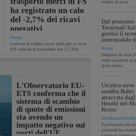
trasporto merci di FS
milioni di euro
ha registrato un calo
TRASPORTO INTE
del -2,7% dei ricavi
Dal prossimo
operativi
Terminali Ital
gestirà il ter
Roma
intermodale d
I volumi di traffico sono stati pari a circa
Roma
8,8 miliardi di tonnellate-km (-7,3%)
Dispone di circa 
metri quadrati di p
di tre binari
INCIDENTI
PORTI
L'Observatorio EU-
Un'altra nave 
saudita Bahri
ETS conferma che il
attaccata dagl
sistema di scambio
Houthi nel M
di quote di emissioni
Rosso
sta avendo un
Southampton/San'
impatto negativo sui
Il portavoce dei mi
yemeniti ha rivend
porti dell'UE
l'attacco contro la