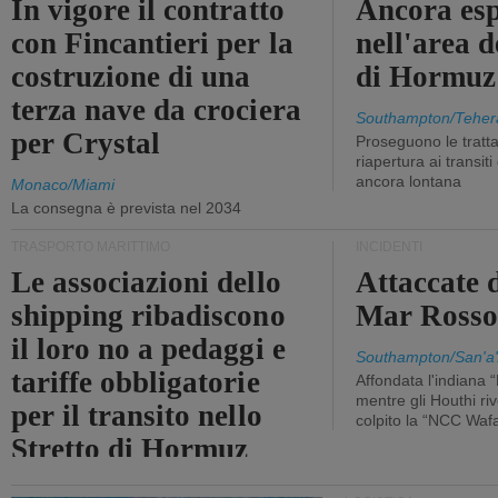
In vigore il contratto
Ancora esp
con Fincantieri per la
nell'area d
costruzione di una
di Hormuz
terza nave da crociera
Southampton/Teher
per Crystal
Proseguono le tratt
riapertura ai transit
ancora lontana
Monaco/Miami
La consegna è prevista nel 2034
TRASPORTO MARITTIMO
INCIDENTI
Le associazioni dello
Attaccate 
shipping ribadiscono
Mar Ross
il loro no a pedaggi e
Southampton/San'a'
tariffe obbligatorie
Affondata l'indiana 
mentre gli Houthi ri
per il transito nello
colpito la “NCC Waf
Stretto di Hormuz