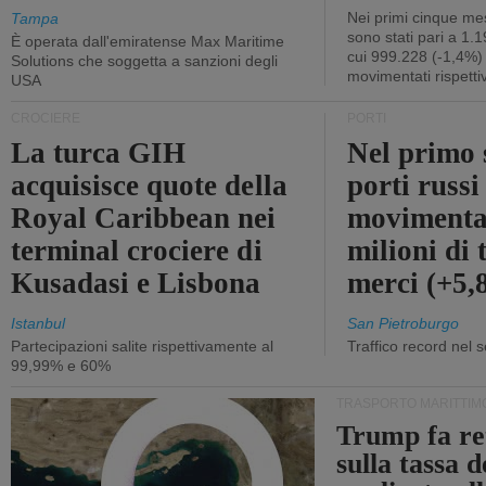
Nei primi cinque mes
Tampa
sono stati pari a 1.
È operata dall'emiratense Max Maritime
cui 999.228 (-1,4%)
Solutions che soggetta a sanzioni degli
movimentati rispetti
USA
CROCIERE
PORTI
La turca GIH
Nel primo 
acquisisce quote della
porti russ
Royal Caribbean nei
movimenta
terminal crociere di
milioni di 
Kusadasi e Lisbona
merci (+5
Istanbul
San Pietroburgo
Partecipazioni salite rispettivamente al
Traffico record nel 
99,99% e 60%
TRASPORTO MARITTIM
Trump fa re
sulla tassa 