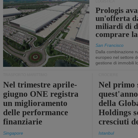
LOGISTICA
Prologis av
un'offerta d
miliardi di d
comprare la
San Francisco
Dalla combinazione n
europeo nel settore de
gestione di immobili lo
TRASPORTO MARITTIMO
CROCIERE
Nel trimestre aprile-
Nel primo 
giugno ONE registra
quest'anno 
un miglioramento
della Glob
delle performance
Holdings 
finanziarie
cresciuti 
Singapore
Istanbul