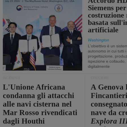
Accordo HD
Siemens per
costruzione
basata sull'i
artificiale
Washington
L'obiettivo è un sist
autonomo in cui tutti i
progettazione, produzi
ispezione e collaudo,
digitalmente
INCIDENTI
CROCIERE
L'Unione Africana
A Genova 
condanna gli attacchi
Fincantier
alle navi cisterna nel
consegnato
Mar Rosso rivendicati
nave da cr
dagli Houthi
Explora II