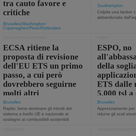
tra cauto favore e
Southampton
critiche
Colpita una tanker c
abbandonata dall'e
Bruxelles/Washington/
Copenaghen/Pireo/Rotterdam
TRASPORTO MARITTIMO
PORTI
ECSA ritiene la
ESPO, no
proposta di revisione
all'abbass
dell'EU ETS un primo
della sogli
passo, a cui però
applicazio
dovrebbero seguirne
ETS dalle 
molti altri
5.000 tsl a
400 tsl
Bruxelles
Bruxelles
Raptis: bene destinare gli introiti del
Apprezzamento per l
sistema a livello UE e nazionale al
ridurre gli scali elusi
sostegno ai combustibili sostenibili
TRASPORTI
TRASPORTO MARITTI