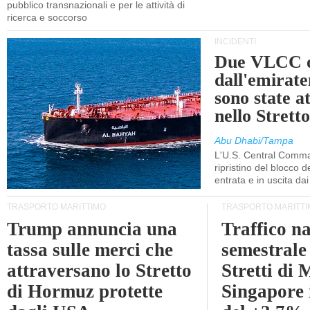
pubblico transnazionali e per le attività di
ricerca e soccorso
INCIDENTI
Due VLCC o
dall'emira
sono state a
nello Stret
Abu Dhabi/Tampa
L'U.S. Central Comma
ripristino del blocco de
entrata e in uscita dai 
TRASPORTO MARITTIMO
TRASPORTO MARITTI
Trump annuncia una
Traffico n
tassa sulle merci che
semestrale
attraversano lo Stretto
Stretti di 
di Hormuz protette
Singapore 