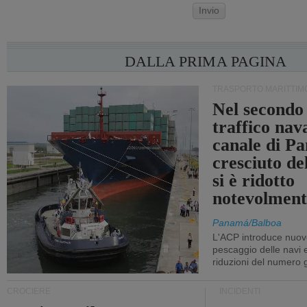
Invio
DALLA PRIMA PAGINA
TRASPORTO MARITTIM
Nel secondo 
traffico nav
canale di P
cresciuto d
si è ridotto
notevolment
Panamá/Balboa
L'ACP introduce nuove
pescaggio delle navi
riduzioni del numero gi
CROCIERE
INCIDENTI