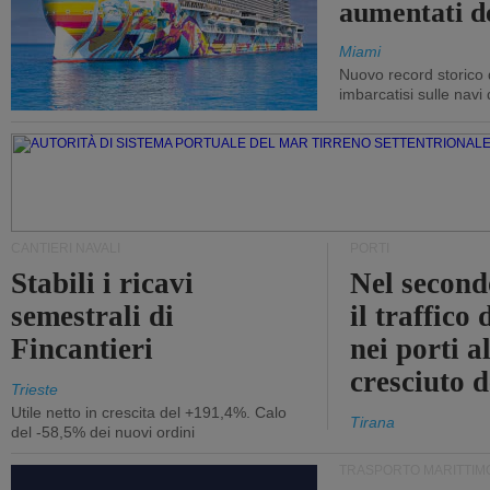
aumentati d
Miami
Nuovo record storico 
imbarcatisi sulle navi d
CANTIERI NAVALI
PORTI
Stabili i ricavi
Nel second
semestrali di
il traffico
Fincantieri
nei porti a
cresciuto 
Trieste
Utile netto in crescita del +191,4%. Calo
Tirana
del -58,5% dei nuovi ordini
TRASPORTO MARITTIM