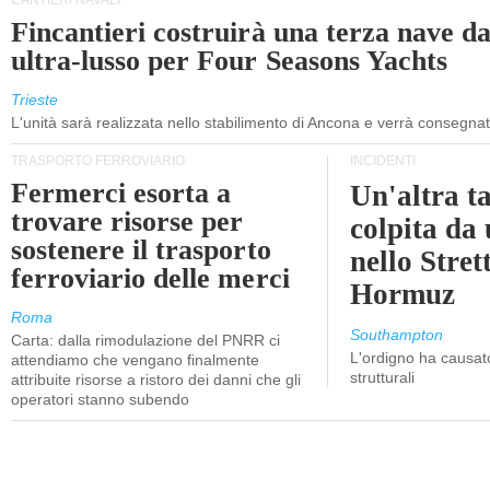
CANTIERI NAVALI
Fincantieri costruirà una terza nave d
ultra-lusso per Four Seasons Yachts
Trieste
L'unità sarà realizzata nello stabilimento di Ancona e verrà consegna
TRASPORTO FERROVIARIO
INCIDENTI
Fermerci esorta a
Un'altra t
trovare risorse per
colpita da
sostenere il trasporto
nello Stret
ferroviario delle merci
Hormuz
Roma
Southampton
Carta: dalla rimodulazione del PNRR ci
L'ordigno ha causato
attendiamo che vengano finalmente
strutturali
attribuite risorse a ristoro dei danni che gli
operatori stanno subendo