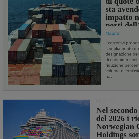
di quote 
sta avend
impatto n
porti del
Madrid
I correttivi propo
l'ampliamento dei 
designazione dei 
di container limitr
riduzione percent
volume di emissi
navi
CROCIERE
Nel secondo
del 2026 i ri
Norwegian C
Holdings so