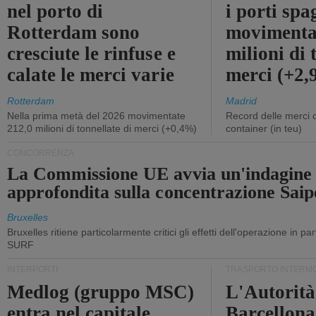
nel porto di
i porti sp
Rotterdam sono
movimenta
cresciute le rinfuse e
milioni di 
calate le merci varie
merci (+2
Rotterdam
Madrid
Nella prima metà del 2026 movimentate
Record delle merci 
212,0 milioni di tonnellate di merci (+0,4%)
container (in teu)
CONCORRENZA
La Commissione UE avvia un'indagine
approfondita sulla concentrazione Sa
Bruxelles
Bruxelles ritiene particolarmente critici gli effetti dell'operazione in p
SURF
INTERPORTI
TRASPORTO INTERM
Medlog (gruppo MSC)
L'Autorità
entra nel capitale
Barcellona 