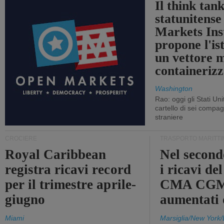
Il think tan
statunitens
Markets Ins
propone l'is
un vettore 
containerizz
Washington
Rao: oggi gli Stati Un
cartello di sei compa
straniere
CROCIERE
TRASPORTO MARITTI
Royal Caribbean
Nel second
registra ricavi record
i ricavi de
per il trimestre aprile-
CMA CGM
giugno
aumentati
Miami
Marsiglia/New York/