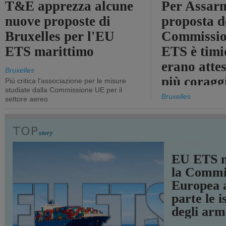
T&E apprezza alcune
Per Assarm
nuove proposte di
proposta d
Bruxelles per l'EU
Commissio
ETS marittimo
ETS è timi
erano atte
Bruxelles
più coragg
Più critica l'associazione per le misure
studiate dalla Commissione UE per il
Bruxelles
settore aereo
TRASPORTI
EU ETS m
la Commi
Europea a
parte le i
degli arm