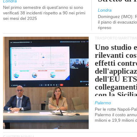
Londra
Nel primo semestre di quest'anno si sono
Londra
verificati 38 incidenti rispetto a 90 nei primi
Dominguez (IMO): R
sei mesi del 2025
il piano di evacuaz
ripreso
TRASPORTO MARITTIM
Uno studio e
rilevanti cost
effetti cont
dell'applica
dell'EU ETS
collegament
con la Sicili
Palermo
Per le rotte Napoli-P
Palermo il costo annuo
milioni e 19,9 milioni 