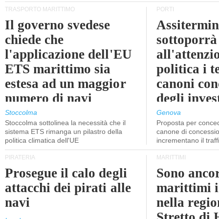
TRASPORTO MARITTIMO
PORTI
Il governo svedese
Assitermin
chiede che
sottoporrà
l'applicazione dell'EU
all'attenzi
ETS marittimo sia
politica i 
estesa ad un maggior
canoni con
numero di navi
degli inves
dell'inter
Stoccolma
Genova
Stoccolma sottolinea la necessità che il
Proposta per conced
sistema ETS rimanga un pilastro della
canone di concessio
politica climatica dell'UE
incrementano il traff
PIRATERIA
MARITTIMI
Prosegue il calo degli
Sono ancor
attacchi dei pirati alle
marittimi 
navi
nella regio
Stretto di