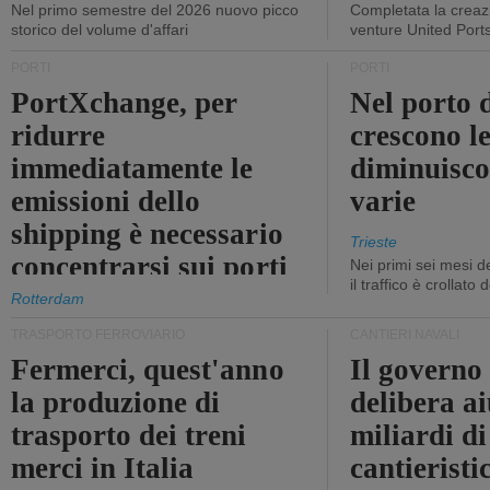
Nel primo semestre del 2026 nuovo picco
Completata la creazi
storico del volume d'affari
venture United Port
PORTI
PORTI
PortXchange, per
Nel porto d
ridurre
crescono le
immediatamente le
diminuisco
emissioni dello
varie
shipping è necessario
Trieste
concentrarsi sui porti
Nei primi sei mesi 
il traffico è crollato
Rotterdam
TRASPORTO FERROVIARIO
CANTIERI NAVALI
Fermerci, quest'anno
Il governo
la produzione di
delibera ai
trasporto dei treni
miliardi di
merci in Italia
cantieristi