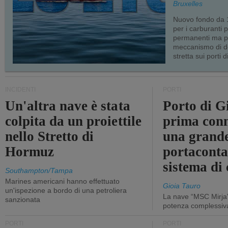
Bruxelles
Nuovo fondo da 1
per i carburanti 
permanenti ma p
meccanismo di d
stretta sui porti d
INCIDENTI
PORTI
Un'altra nave è stata
Porto di G
colpita da un proiettile
prima conn
nello Stretto di
una grand
Hormuz
portaconta
sistema di 
Southampton/Tampa
Marines americani hanno effettuato
Gioia Tauro
un'ispezione a bordo di una petroliera
La nave “MSC Mirja”
sanzionata
potenza complessiva
PORTI
PORTI