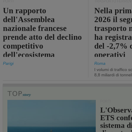
PORTI
TRASPORTO FERROV
Un rapporto
Nella prim
dell'Assemblea
2026 il se
nazionale francese
trasporto 
prende atto del declino
ha registra
competitivo
del -2,7% d
dell'ecosistema
operativi
portuale statale
Parigi
Roma
I volumi di traffico s
8,8 miliardi di tonne
PORTI
L'Observ
ETS conf
sistema d