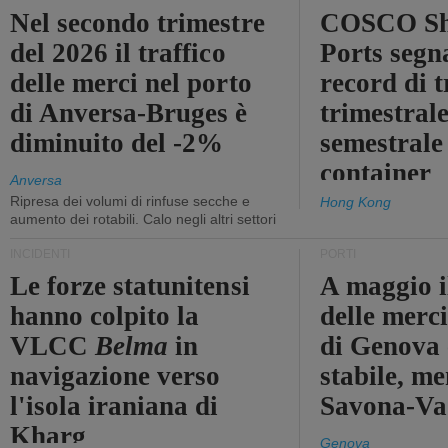
Nel secondo trimestre
COSCO Sh
del 2026 il traffico
Ports segn
delle merci nel porto
record di t
di Anversa-Bruges è
trimestrale
diminuito del -2%
semestrale
container
Anversa
Ripresa dei volumi di rinfuse secche e
Hong Kong
aumento dei rotabili. Calo negli altri settori
INCIDENTI
PORTI
Le forze statunitensi
A maggio il
hanno colpito la
delle merci
VLCC
Belma
in
di Genova 
navigazione verso
stabile, me
l'isola iraniana di
Savona-Vad
Kharg
Genova