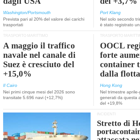
dagli USA
del +3,7%
Washington/Portsmouth
Port Klang
Prevista pari al 20% del valore dei carichi
Nel solo secondo tr
trasportati
è stato registrato u
TRASPORTO MARITTIMO
TRASPORTO MARITTI
A maggio il traffico
OOCL regi
navale nel canale di
forte aume
Suez è cresciuto del
container 
+15,0%
dalla flott
Il Cairo
Hong Kong
Nei primi cinque mesi del 2026 sono
Nel trimestre aprile-
transitate 5.696 navi (+12,7%)
generati da questa at
del +19,8%
INCIDENTI
Stretto di 
portacontain
attaccata nei