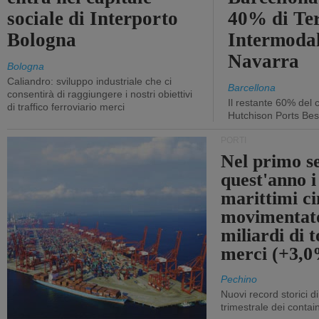
sociale di Interporto
40% di Te
Bologna
Intermodal
Navarra
Bologna
Caliandro: sviluppo industriale che ci
Barcellona
consentirà di raggiungere i nostri obiettivi
Il restante 60% del c
di traffico ferroviario merci
Hutchison Ports Bes
PORTI
Nel primo s
quest'anno i
marittimi ci
movimentato
miliardi di t
merci (+3,
Pechino
Nuovi record storici di
trimestrale dei contai