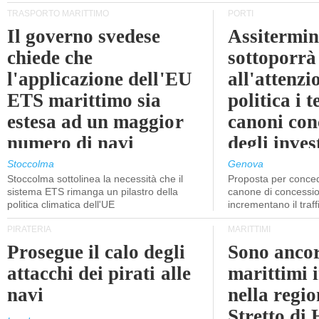
TRASPORTO MARITTIMO
PORTI
Il governo svedese
Assitermin
chiede che
sottoporrà
l'applicazione dell'EU
all'attenzi
ETS marittimo sia
politica i 
estesa ad un maggior
canoni con
numero di navi
degli inves
dell'inter
Stoccolma
Genova
Stoccolma sottolinea la necessità che il
Proposta per conced
sistema ETS rimanga un pilastro della
canone di concessio
politica climatica dell'UE
incrementano il traff
PIRATERIA
MARITTIMI
Prosegue il calo degli
Sono ancor
attacchi dei pirati alle
marittimi 
navi
nella regio
Stretto di