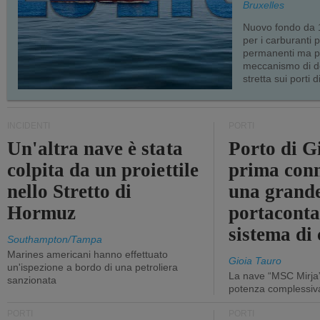
Bruxelles
Nuovo fondo da 1
per i carburanti 
permanenti ma p
meccanismo di d
stretta sui porti d
INCIDENTI
PORTI
Un'altra nave è stata
Porto di G
colpita da un proiettile
prima conn
nello Stretto di
una grand
Hormuz
portaconta
sistema di 
Southampton/Tampa
Marines americani hanno effettuato
Gioia Tauro
un'ispezione a bordo di una petroliera
La nave “MSC Mirja”
sanzionata
potenza complessiva
PORTI
PORTI