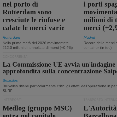
nel porto di
i porti sp
Rotterdam sono
movimenta
cresciute le rinfuse e
milioni di 
calate le merci varie
merci (+2
Rotterdam
Madrid
Nella prima metà del 2026 movimentate
Record delle merci 
212,0 milioni di tonnellate di merci (+0,4%)
container (in teu)
CONCORRENZA
La Commissione UE avvia un'indagine
approfondita sulla concentrazione Sa
Bruxelles
Bruxelles ritiene particolarmente critici gli effetti dell'operazione in p
SURF
INTERPORTI
TRASPORTO INTERM
Medlog (gruppo MSC)
L'Autorità
entra nel capitale
Barcellona 