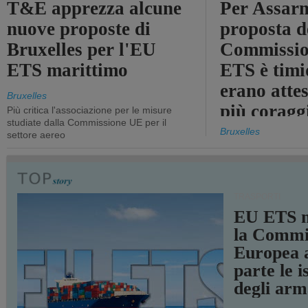
T&E apprezza alcune
Per Assarm
nuove proposte di
proposta d
Bruxelles per l'EU
Commissio
ETS marittimo
ETS è timi
erano atte
Bruxelles
più coragg
Più critica l'associazione per le misure
studiate dalla Commissione UE per il
Bruxelles
settore aereo
TRASPORTI
EU ETS m
la Commi
Europea a
parte le i
degli arm