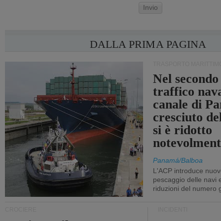
Invio
DALLA PRIMA PAGINA
TRASPORTO MARITTIM
Nel secondo 
traffico nav
canale di P
cresciuto d
si è ridotto
notevolment
Panamá/Balboa
L'ACP introduce nuove
pescaggio delle navi
riduzioni del numero gi
CROCIERE
INCIDENTI