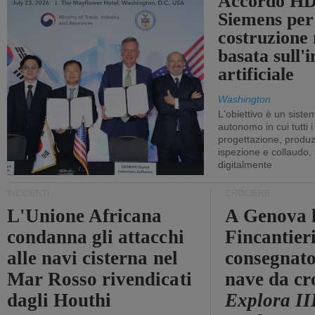
Accordo HD
Siemens per
costruzione
basata sull'i
artificiale
Washington
L'obiettivo è un sist
autonomo in cui tutti i
progettazione, produzi
ispezione e collaudo,
digitalmente
INCIDENTI
CROCIERE
L'Unione Africana
A Genova 
condanna gli attacchi
Fincantier
alle navi cisterna nel
consegnato
Mar Rosso rivendicati
nave da cr
dagli Houthi
Explora II