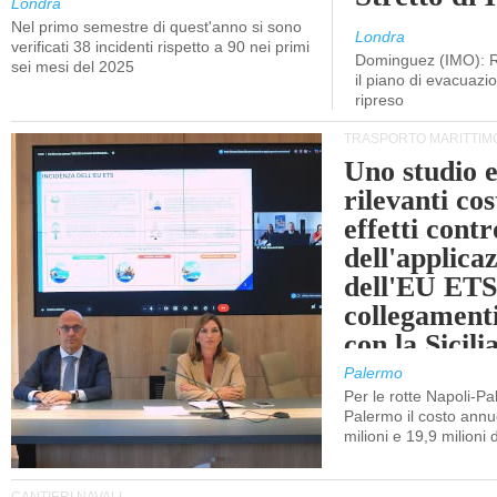
Londra
Nel primo semestre di quest'anno si sono
Londra
verificati 38 incidenti rispetto a 90 nei primi
Dominguez (IMO): R
sei mesi del 2025
il piano di evacuaz
ripreso
TRASPORTO MARITTIM
Uno studio e
rilevanti cost
effetti cont
dell'applica
dell'EU ETS
collegament
con la Sicili
Palermo
Per le rotte Napoli-P
Palermo il costo annuo
milioni e 19,9 milioni 