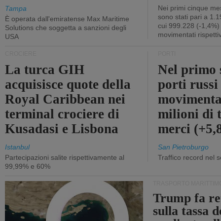
Nei primi cinque mes
Tampa
sono stati pari a 1.
È operata dall'emiratense Max Maritime
cui 999.228 (-1,4%)
Solutions che soggetta a sanzioni degli
movimentati rispetti
USA
CROCIERE
PORTI
La turca GIH
Nel primo 
acquisisce quote della
porti russ
Royal Caribbean nei
movimenta
terminal crociere di
milioni di 
Kusadasi e Lisbona
merci (+5
Istanbul
San Pietroburgo
Partecipazioni salite rispettivamente al
Traffico record nel 
99,99% e 60%
TRASPORTO MARITTIM
Trump fa re
sulla tassa 