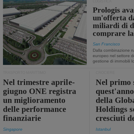
LOGISTICA
Prologis av
un'offerta d
miliardi di d
comprare la
San Francisco
Dalla combinazione n
europeo nel settore de
gestione di immobili lo
TRASPORTO MARITTIMO
CROCIERE
Nel trimestre aprile-
Nel primo 
giugno ONE registra
quest'anno 
un miglioramento
della Glob
delle performance
Holdings 
finanziarie
cresciuti 
Singapore
Istanbul