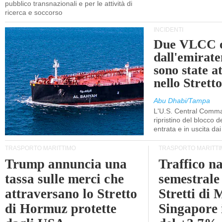
pubblico transnazionali e per le attività di
ricerca e soccorso
INCIDENTI
Due VLCC o
dall'emira
sono state a
nello Stret
Abu Dhabi/Tampa
L'U.S. Central Comma
ripristino del blocco de
entrata e in uscita dai 
TRASPORTO MARITTIMO
TRASPORTO MARITTI
Trump annuncia una
Traffico n
tassa sulle merci che
semestrale
attraversano lo Stretto
Stretti di 
di Hormuz protette
Singapore 