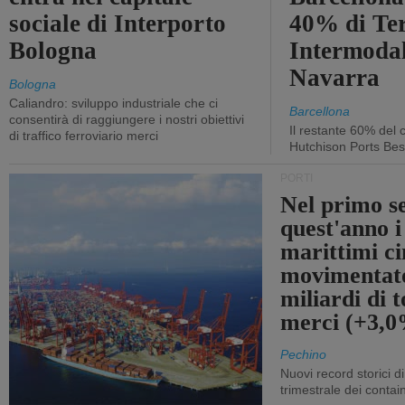
sociale di Interporto
40% di Te
Bologna
Intermodal
Navarra
Bologna
Caliandro: sviluppo industriale che ci
Barcellona
consentirà di raggiungere i nostri obiettivi
Il restante 60% del c
di traffico ferroviario merci
Hutchison Ports Bes
PORTI
Nel primo s
quest'anno i
marittimi ci
movimentato
miliardi di t
merci (+3,
Pechino
Nuovi record storici di
trimestrale dei contai