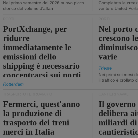
Nel primo semestre del 2026 nuovo picco
Completata la creazi
storico del volume d'affari
venture United Port
PORTI
PORTI
PortXchange, per
Nel porto d
ridurre
crescono le
immediatamente le
diminuisco
emissioni dello
varie
shipping è necessario
Trieste
concentrarsi sui porti
Nei primi sei mesi 
il traffico è crollato
Rotterdam
TRASPORTO FERROVIARIO
CANTIERI NAVALI
Fermerci, quest'anno
Il governo
la produzione di
delibera ai
trasporto dei treni
miliardi di
merci in Italia
cantieristi