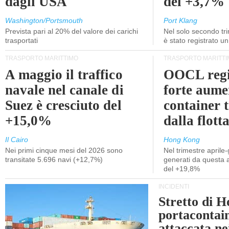
dagli USA
del +3,7%
Washington/Portsmouth
Port Klang
Prevista pari al 20% del valore dei carichi
Nel solo secondo tr
trasportati
è stato registrato u
TRASPORTO MARITTIMO
TRASPORTO MARITTI
A maggio il traffico
OOCL regi
navale nel canale di
forte aume
Suez è cresciuto del
container 
+15,0%
dalla flott
Il Cairo
Hong Kong
Nei primi cinque mesi del 2026 sono
Nel trimestre aprile-
transitate 5.696 navi (+12,7%)
generati da questa at
del +19,8%
INCIDENTI
Stretto di 
portacontain
attaccata nei