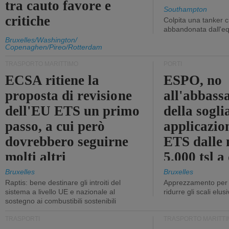
tra cauto favore e
Southampton
critiche
Colpita una tanker c
abbandonata dall'e
Bruxelles/Washington/
Copenaghen/Pireo/Rotterdam
TRASPORTO MARITTIMO
PORTI
ECSA ritiene la
ESPO, no
proposta di revisione
all'abbass
dell'EU ETS un primo
della sogli
passo, a cui però
applicazio
dovrebbero seguirne
ETS dalle 
molti altri
5.000 tsl a
400 tsl
Bruxelles
Bruxelles
Raptis: bene destinare gli introiti del
Apprezzamento per l
sistema a livello UE e nazionale al
ridurre gli scali elusi
sostegno ai combustibili sostenibili
TRASPORTI
TRASPORTO MARITTI