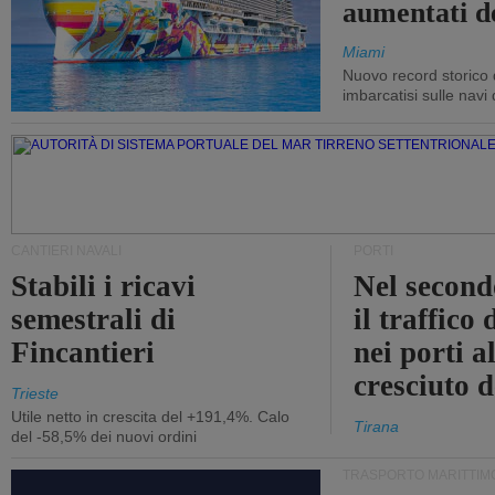
aumentati d
Miami
Nuovo record storico 
imbarcatisi sulle navi d
CANTIERI NAVALI
PORTI
Stabili i ricavi
Nel second
semestrali di
il traffico
Fincantieri
nei porti a
cresciuto 
Trieste
Utile netto in crescita del +191,4%. Calo
Tirana
del -58,5% dei nuovi ordini
TRASPORTO MARITTIM