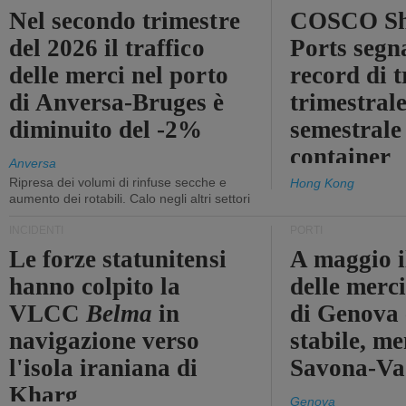
Nel secondo trimestre
COSCO Sh
del 2026 il traffico
Ports segn
delle merci nel porto
record di t
di Anversa-Bruges è
trimestrale
diminuito del -2%
semestrale
container
Anversa
Ripresa dei volumi di rinfuse secche e
Hong Kong
aumento dei rotabili. Calo negli altri settori
INCIDENTI
PORTI
Le forze statunitensi
A maggio il
hanno colpito la
delle merci
VLCC
Belma
in
di Genova 
navigazione verso
stabile, me
l'isola iraniana di
Savona-Vad
Kharg
Genova