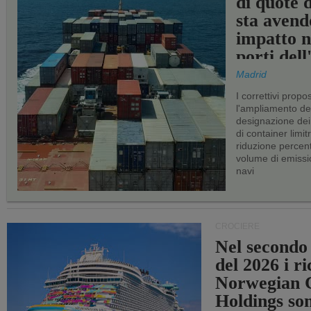
di quote 
sta avend
impatto n
porti del
Madrid
I correttivi propo
l'ampliamento dei 
designazione dei 
di container limitr
riduzione percent
volume di emissi
navi
CROCIERE
Nel secondo
del 2026 i ri
Norwegian C
Holdings so