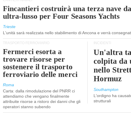
CANTIERI NAVALI
Fincantieri costruirà una terza nave d
ultra-lusso per Four Seasons Yachts
Trieste
L'unità sarà realizzata nello stabilimento di Ancona e verrà consegna
TRASPORTO FERROVIARIO
INCIDENTI
Fermerci esorta a
Un'altra t
trovare risorse per
colpita da
sostenere il trasporto
nello Stret
ferroviario delle merci
Hormuz
Roma
Southampton
Carta: dalla rimodulazione del PNRR ci
L'ordigno ha causato
attendiamo che vengano finalmente
strutturali
attribuite risorse a ristoro dei danni che gli
operatori stanno subendo