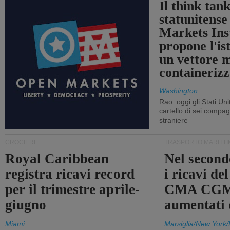
Il think tan
statunitens
Markets Ins
propone l'is
un vettore 
containerizz
Washington
Rao: oggi gli Stati Un
cartello di sei compa
straniere
CROCIERE
TRASPORTO MARITTI
Royal Caribbean
Nel second
registra ricavi record
i ricavi de
per il trimestre aprile-
CMA CGM
giugno
aumentati
Miami
Marsiglia/New York/