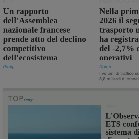
PORTI
TRASPORTO FERROV
Un rapporto
Nella prim
dell'Assemblea
2026 il se
nazionale francese
trasporto 
prende atto del declino
ha registra
competitivo
del -2,7% d
dell'ecosistema
operativi
portuale statale
Parigi
Roma
I volumi di traffico s
8,8 miliardi di tonne
PORTI
L'Observ
ETS conf
sistema d