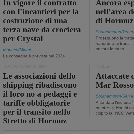
In vigore il contratto
Ancora esp
con Fincantieri per la
nell'area d
costruzione di una
di Hormuz
terza nave da crociera
Southampton/Teher
per Crystal
Proseguono le tratt
riapertura ai transit
ancora lontana
Monaco/Miami
La consegna è prevista nel 2034
TRASPORTO MARITTIMO
INCIDENTI
Le associazioni dello
Attaccate 
shipping ribadiscono
Mar Ross
il loro no a pedaggi e
Southampton/San'a'
tariffe obbligatorie
Affondata l'indiana 
mentre gli Houthi ri
per il transito nello
colpito la “NCC Waf
Stretto di Hormuz