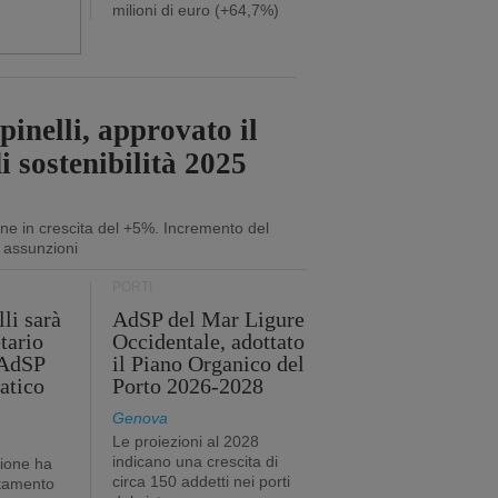
milioni di euro (+64,7%)
inelli, approvato il
i sostenibilità 2025
ne in crescita del +5%. Incremento del
 assunzioni
PORTI
li sarà
AdSP del Mar Ligure
tario
Occidentale, adottato
'AdSP
il Piano Organico del
atico
Porto 2026-2028
Genova
Le proiezioni al 2028
indicano una crescita di
tione ha
circa 150 addetti nei porti
stamento