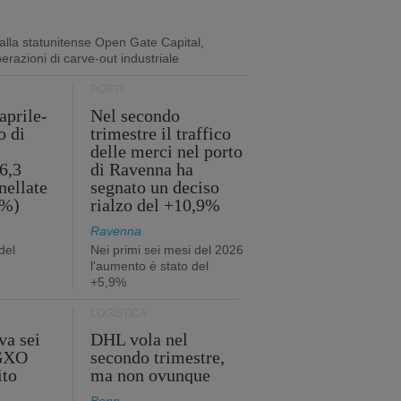
lla statunitense Open Gate Capital,
perazioni di carve-out industriale
PORTI
aprile-
Nel secondo
o di
trimestre il traffico
delle merci nel porto
6,3
di Ravenna ha
nellate
segnato un deciso
2%)
rialzo del +10,9%
Ravenna
del
Nei primi sei mesi del 2026
l'aumento è stato del
+5,9%
LOGISTICA
va sei
DHL vola nel
 GXO
secondo trimestre,
ito
ma non ovunque