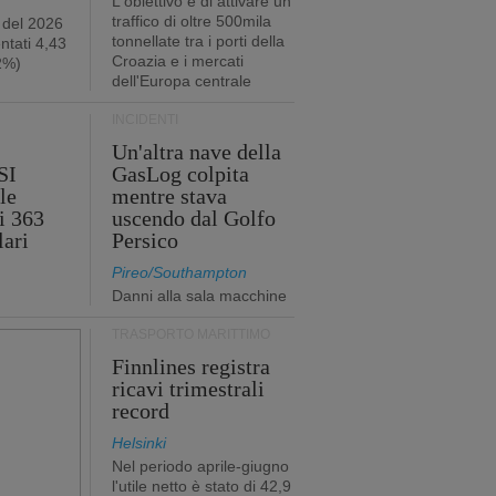
L'obiettivo è di attivare un
traffico di oltre 500mila
 del 2026
tonnellate tra i porti della
ntati 4,43
Croazia e i mercati
,2%)
dell'Europa centrale
INCIDENTI
Un'altra nave della
SI
GasLog colpita
le
mentre stava
i 363
uscendo dal Golfo
lari
Persico
Pireo/Southampton
Danni alla sala macchine
TRASPORTO MARITTIMO
Finnlines registra
ricavi trimestrali
record
Helsinki
Nel periodo aprile-giugno
l'utile netto è stato di 42,9