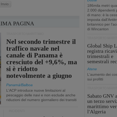
Dubai
Invio
186mila metri qua
2.000 dipendenti
di mano: è la ces
imposta dall'Antitr
RIMA PAGINA
britannico per l'a
di Wincanton
TRASPORTO MARITTIMO
TRASPORTO MARIT
Nel secondo trimestre il
Global Ship L
traffico navale nel
registra ricavi
canale di Panama è
trimestrali e
cresciuto del +9,6%, ma
semestrali re
si è ridotto
Atene
notevolmente a giugno
L'aumento dei cost
sui profitti
Panamá/Balboa
TRASPORTO MARIT
L'ACP introduce nuove limitazioni al
pescaggio delle navi e non esclude anche
Sabato GNV a
riduzioni del numero giornaliero dei transiti
un terzo servi
marittimo ver
l'Algeria
INCIDENTI