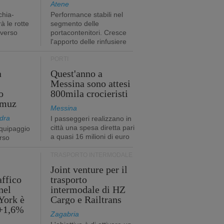
Atene
chia-
Performance stabili nel
à le rotte
segmento delle
 verso
portacontenitori. Cresce
l'apporto delle rinfusiere
PORTI
a
Quest'anno a
Messina sono attesi
o
800mila crocieristi
rmuz
Messina
dra
I passeggeri realizzano in
città una spesa diretta pari
quipaggio
a quasi 16 milioni di euro
rso
TRASPORTO INTERMODALE
Joint venture per il
affico
trasporto
nel
intermodale di HZ
York è
Cargo e Railtrans
 +1,6%
Zagabria