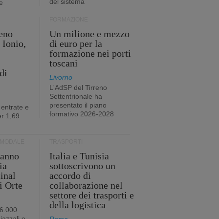
del sistema
e
FORMAZIONE
eno
Un milione e mezzo
 Ionio,
di euro per la
formazione nei porti
toscani
di
Livorno
L'AdSP del Tirreno
Settentrionale ha
presentato il piano
 entrate e
formativo 2026-2028
r 1,69
RMODALE
TRASPORTI
 anno
Italia e Tunisia
ia
sottoscrivono un
minal
accordo di
i Orte
collaborazione nel
settore dei trasporti e
della logistica
96.000
iazzali e