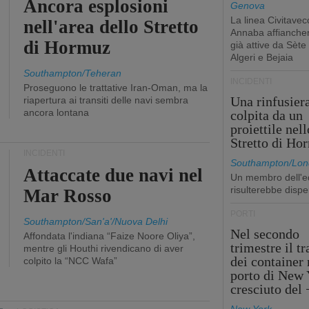
Ancora esplosioni
Genova
La linea Civitavec
nell'area dello Stretto
Annaba affiancher
di Hormuz
già attive da Sète
Algeri e Bejaia
Southampton/Teheran
INCIDENTI
Proseguono le trattative Iran-Oman, ma la
Una rinfusier
riapertura ai transiti delle navi sembra
ancora lontana
colpita da un
proiettile nell
Stretto di Ho
INCIDENTI
Southampton/Lon
Attaccate due navi nel
Un membro dell'e
risulterebbe dispe
Mar Rosso
PORTI
Southampton/San'a'/Nuova Delhi
Nel secondo
Affondata l'indiana “Faize Noore Oliya”,
trimestre il tr
mentre gli Houthi rivendicano di aver
dei container 
colpito la “NCC Wafa”
porto di New 
cresciuto del