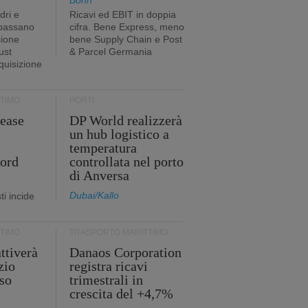
Bonn
dri e
Ricavi ed EBIT in doppia
 passano
cifra. Bene Express, meno
sione
bene Supply Chain e Post
ust
& Parcel Germania
cquisizione
TIMO
PORTI
ease
DP World realizzerà
un hub logistico a
temperatura
cord
controllata nel porto
di Anversa
Dubai/Kallo
i incide
TIMO
TRASPORTO MARITTIMO
ttiverà
Danaos Corporation
zio
registra ricavi
so
trimestrali in
crescita del +4,7%