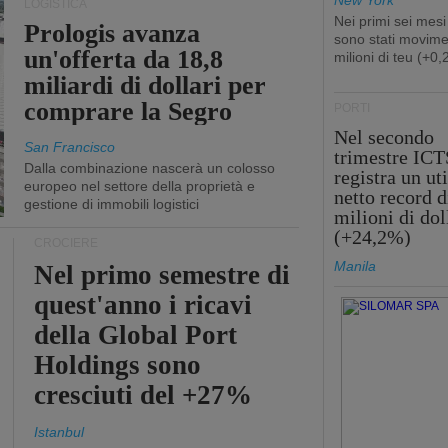
New York
LOGISTICA
Nei primi sei mesi
Prologis avanza
sono stati movime
un'offerta da 18,8
milioni di teu (+0
miliardi di dollari per
comprare la Segro
PORTI
Nel secondo
San Francisco
trimestre ICT
Dalla combinazione nascerà un colosso
registra un uti
europeo nel settore della proprietà e
netto record d
gestione di immobili logistici
milioni di dol
(+24,2%)
CROCIERE
Manila
Nel primo semestre di
quest'anno i ricavi
della Global Port
Holdings sono
cresciuti del +27%
Istanbul