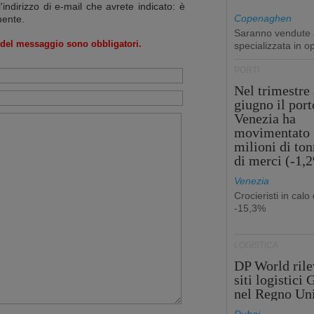
l'indirizzo di e-mail che avrete indicato: è
Copenaghen
mente.
Saranno vendute a
o del messaggio sono obbligatori.
specializzata in o
PORTI
Nel trimestre 
giugno il port
Venezia ha
movimentato 
milioni di ton
di merci (-1,
Venezia
Crocieristi in calo 
-15,3%
LOGISTICA
DP World rile
siti logistici
nel Regno Un