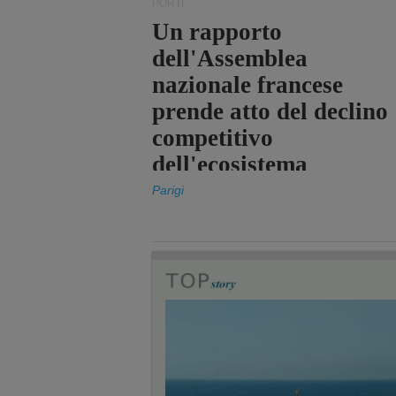
PORTI
Un rapporto
dell'Assemblea
nazionale francese
prende atto del declino
competitivo
dell'ecosistema
portuale statale
Parigi