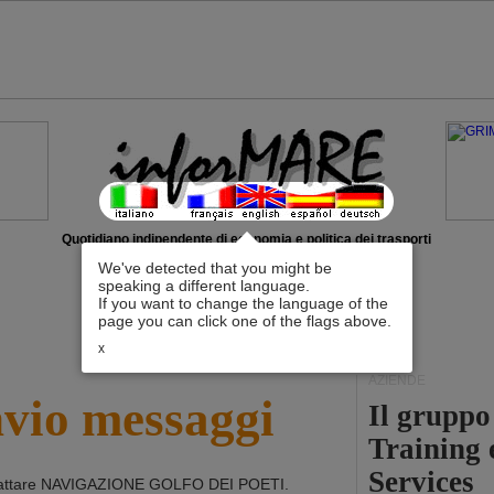
Quotidiano indipendente di economia e politica dei trasporti
We've detected that you might be
speaking a different language.
If you want to change the language of the
page you can click one of the flags above.
x
AZIENDE
nvio messaggi
Il grupp
Training 
Services
attare
NAVIGAZIONE GOLFO DEI POETI
.