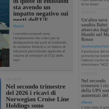
di quote di emissioni
di tre binari
sta avendo un
impatto negativo sui
INCIDENTI
porti dell'UE
Un'altra nave 
saudita Bahri
Madrid
attaccata dagl
I correttivi proposti sono
Houthi nel M
l'ampliamento dei criteri per la
Rosso
designazione dei porti di trasbordo
Southampton/San'
di container limitrofi e un fattore di
riduzione percentuale applicato al
Il portavoce dei mi
volume di emissioni di CO2 delle
yemeniti ha rivend
navi
l'attacco contro la
chimichiera “NCC
LOGISTICA
CROCIERE
Nel secondo
trimestre i ric
Nel secondo trimestre
della UPS so
del 2026 i ricavi di
aumentati de
Norwegian Cruise Line
Atlanta
Holdings sono
L'utile netto è a