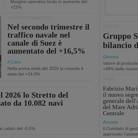
Margine operativo lordo in aumento del
+22%
TRASPORTO MARITTIMO
Nel secondo trimestre il
AZIENDE
traffico navale nel
Gruppo Sp
canale di Suez è
bilancio d
aumentato del +16,5%
Genova
Il Cairo
Valore di produzio
Nella prima metà del 2026 la crescita è
+48% delle nuove
stata del +14,0%
PORTI
Fabrizio Maril
 2026 lo Stretto del
il nuovo segre
generale dell
sato da 10.082 navi
del Mare Adri
Centrale
Ancona
 è calato del -0,5%
Il Comitato di ges
approvato l'asse