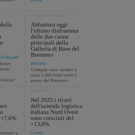
Roma
INFRASTRUTTURE
della
Abbattuto oggi
l'ultimo diaframma
i
delle due canne
ar
principali della
Galleria di Base del
Brennero
a'/Riyadh
Bolzano
liziani
icato
Collegati i due cantieri a
circa 1.400 metri sotto il
 Ghazal”
passo del Brennero
LOGISTICA
Nel 2025 i ricavi
avi
dell'azienda logistica
no
italiana Nord Ovest
l +7,6%
sono cresciuti del
+13,6%
Cuneo
mmontato a