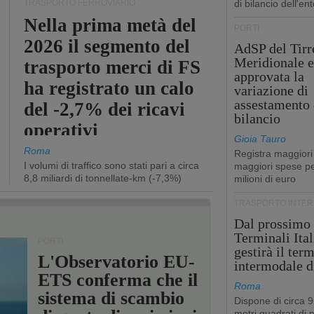
TRASPORTO FERROVIARIO
di bilancio dell'ent
Nella prima metà del
PORTI
2026 il segmento del
AdSP del Tirr
Meridionale e
trasporto merci di FS
approvata la
ha registrato un calo
variazione di
assestamento 
del -2,7% dei ricavi
bilancio
operativi
Gioia Tauro
Roma
Registra maggiori
I volumi di traffico sono stati pari a circa
maggiori spese pe
8,8 miliardi di tonnellate-km (-7,3%)
milioni di euro
TRASPORTO INTE
Dal prossimo
Terminali Ital
PORTI
gestirà il ter
L'Observatorio EU-
intermodale d
ETS conferma che il
Roma
sistema di scambio
Dispone di circa 
metri quadrati di p