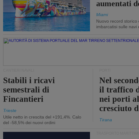
aumentati d
Miami
Nuovo record storico 
imbarcatisi sulle navi d
CANTIERI NAVALI
PORTI
Stabili i ricavi
Nel second
semestrali di
il traffico
Fincantieri
nei porti a
cresciuto 
Trieste
Utile netto in crescita del +191,4%. Calo
Tirana
del -58,5% dei nuovi ordini
TRASPORTO MARITTIM