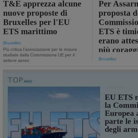
T&E apprezza alcune
Per Assarm
nuove proposte di
proposta d
Bruxelles per l'EU
Commissio
ETS marittimo
ETS è timi
erano atte
Bruxelles
più coragg
Più critica l'associazione per le misure
studiate dalla Commissione UE per il
Bruxelles
settore aereo
TRASPORTI
EU ETS m
la Commi
Europea a
parte le i
degli arm