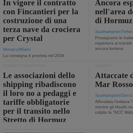
In vigore il contratto
Ancora esp
con Fincantieri per la
nell'area d
costruzione di una
di Hormuz
terza nave da crociera
Southampton/Teher
per Crystal
Proseguono le tratt
riapertura ai transit
ancora lontana
Monaco/Miami
La consegna è prevista nel 2034
TRASPORTO MARITTIMO
INCIDENTI
Le associazioni dello
Attaccate 
shipping ribadiscono
Mar Ross
il loro no a pedaggi e
Southampton/San'a'
tariffe obbligatorie
Affondata l'indiana 
mentre gli Houthi ri
per il transito nello
colpito la “NCC Waf
Stretto di Hormuz