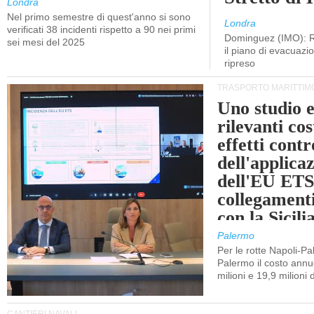
Londra
Nel primo semestre di quest'anno si sono
Londra
verificati 38 incidenti rispetto a 90 nei primi
Dominguez (IMO): R
sei mesi del 2025
il piano di evacuaz
ripreso
TRASPORTO MARITTIM
Uno studio e
rilevanti cost
effetti cont
dell'applica
dell'EU ETS
collegament
con la Sicili
Palermo
Per le rotte Napoli-P
Palermo il costo annuo
milioni e 19,9 milioni 