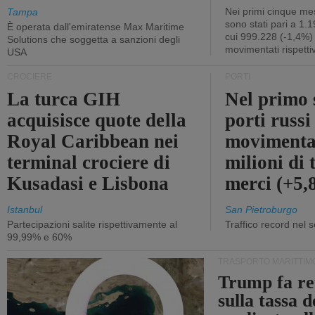
Nei primi cinque mes
Tampa
sono stati pari a 1.
È operata dall'emiratense Max Maritime
cui 999.228 (-1,4%)
Solutions che soggetta a sanzioni degli
movimentati rispetti
USA
CROCIERE
PORTI
La turca GIH
Nel primo 
acquisisce quote della
porti russ
Royal Caribbean nei
movimenta
terminal crociere di
milioni di 
Kusadasi e Lisbona
merci (+5
Istanbul
San Pietroburgo
Partecipazioni salite rispettivamente al
Traffico record nel 
99,99% e 60%
TRASPORTO MARITTIM
Trump fa re
sulla tassa 