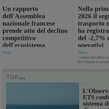
PORTI
TRASPORTO FERROV
Un rapporto
Nella prim
dell'Assemblea
2026 il se
nazionale francese
trasporto 
prende atto del declino
ha registra
competitivo
del -2,7% d
dell'ecosistema
operativi
portuale statale
Parigi
Roma
I volumi di traffico s
8,8 miliardi di tonne
PORTI
L'Observ
ETS conf
sistema d