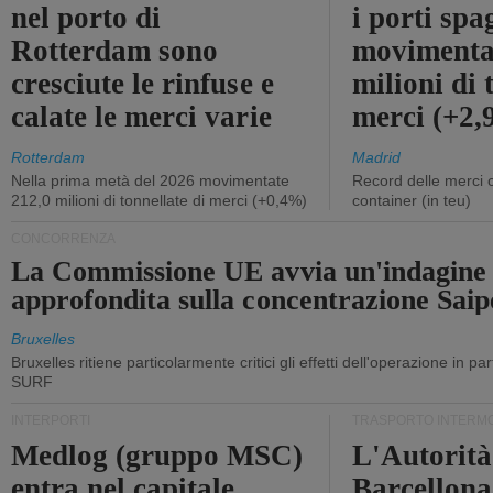
nel porto di
i porti sp
Rotterdam sono
movimenta
cresciute le rinfuse e
milioni di 
calate le merci varie
merci (+2
Rotterdam
Madrid
Nella prima metà del 2026 movimentate
Record delle merci 
212,0 milioni di tonnellate di merci (+0,4%)
container (in teu)
CONCORRENZA
La Commissione UE avvia un'indagine
approfondita sulla concentrazione Sa
Bruxelles
Bruxelles ritiene particolarmente critici gli effetti dell'operazione in p
SURF
INTERPORTI
TRASPORTO INTERM
Medlog (gruppo MSC)
L'Autorità
entra nel capitale
Barcellona 