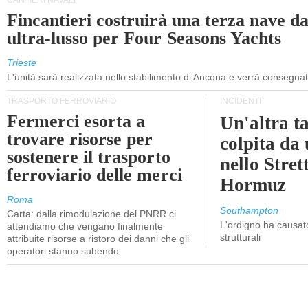
CANTIERI NAVALI
Fincantieri costruirà una terza nave d
ultra-lusso per Four Seasons Yachts
Trieste
L'unità sarà realizzata nello stabilimento di Ancona e verrà consegna
TRASPORTO FERROVIARIO
INCIDENTI
Fermerci esorta a
Un'altra t
trovare risorse per
colpita da
sostenere il trasporto
nello Stret
ferroviario delle merci
Hormuz
Roma
Southampton
Carta: dalla rimodulazione del PNRR ci
L'ordigno ha causato
attendiamo che vengano finalmente
strutturali
attribuite risorse a ristoro dei danni che gli
operatori stanno subendo