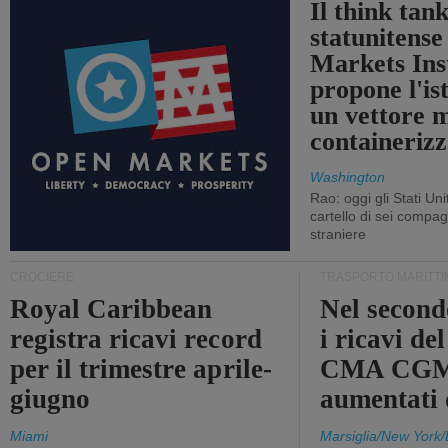
Il think tan
statunitens
Markets Ins
propone l'is
un vettore 
containerizz
Washington
Rao: oggi gli Stati Un
cartello di sei compa
straniere
CROCIERE
TRASPORTO MARITTI
Royal Caribbean
Nel second
registra ricavi record
i ricavi de
per il trimestre aprile-
CMA CGM
giugno
aumentati
Miami
Marsiglia/New York/