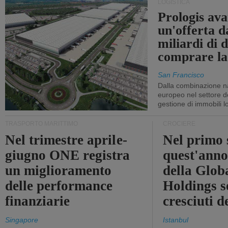
LOGISTICA
Prologis av
un'offerta d
miliardi di d
comprare la
San Francisco
Dalla combinazione n
europeo nel settore de
gestione di immobili lo
TRASPORTO MARITTIMO
CROCIERE
Nel trimestre aprile-
Nel primo 
giugno ONE registra
quest'anno 
un miglioramento
della Glob
delle performance
Holdings 
finanziarie
cresciuti 
Singapore
Istanbul