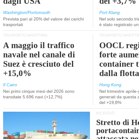
dagli USA
del +3,7%
Washington/Portsmouth
Port Klang
Prevista pari al 20% del valore dei carichi
Nel solo secondo tr
trasportati
è stato registrato u
TRASPORTO MARITTIMO
TRASPORTO MARITTI
A maggio il traffico
OOCL regi
navale nel canale di
forte aume
Suez è cresciuto del
container 
+15,0%
dalla flott
Il Cairo
Hong Kong
Nei primi cinque mesi del 2026 sono
Nel trimestre aprile-
transitate 5.696 navi (+12,7%)
generati da questa at
del +19,8%
INCIDENTI
Stretto di 
portacontain
attaccata nei