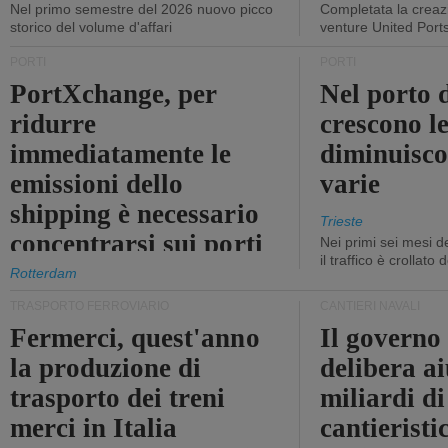
Nel primo semestre del 2026 nuovo picco
Completata la creazi
storico del volume d'affari
venture United Port
PORTI
PORTI
PortXchange, per
Nel porto d
ridurre
crescono le
immediatamente le
diminuisco
emissioni dello
varie
shipping è necessario
Trieste
concentrarsi sui porti
Nei primi sei mesi 
il traffico è crollato
Rotterdam
TRASPORTO FERROVIARIO
CANTIERI NAVALI
Fermerci, quest'anno
Il governo
la produzione di
delibera ai
trasporto dei treni
miliardi di
merci in Italia
cantieristi