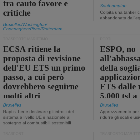
tra cauto favore e
Southampton
critiche
Colpita una tanker c
abbandonata dall'e
Bruxelles/Washington/
Copenaghen/Pireo/Rotterdam
TRASPORTO MARITTIMO
PORTI
ECSA ritiene la
ESPO, no
proposta di revisione
all'abbass
dell'EU ETS un primo
della sogli
passo, a cui però
applicazio
dovrebbero seguirne
ETS dalle 
molti altri
5.000 tsl a
400 tsl
Bruxelles
Bruxelles
Raptis: bene destinare gli introiti del
Apprezzamento per l
sistema a livello UE e nazionale al
ridurre gli scali elusi
sostegno ai combustibili sostenibili
TRASPORTI
TRASPORTO MARITTI