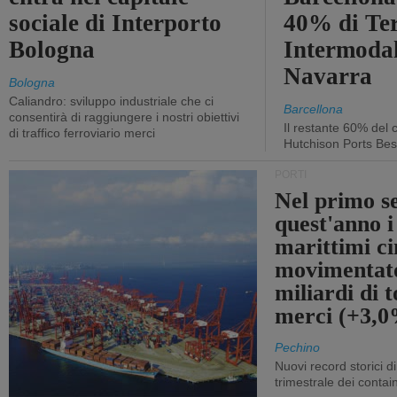
sociale di Interporto
40% di Te
Bologna
Intermodal
Navarra
Bologna
Caliandro: sviluppo industriale che ci
Barcellona
consentirà di raggiungere i nostri obiettivi
Il restante 60% del c
di traffico ferroviario merci
Hutchison Ports Bes
PORTI
Nel primo s
quest'anno i
marittimi ci
movimentato
miliardi di t
merci (+3,
Pechino
Nuovi record storici di
trimestrale dei contai