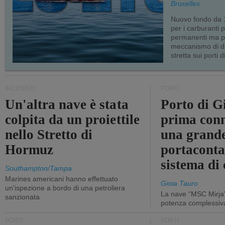
Bruxelles
Nuovo fondo da 1
per i carburanti 
permanenti ma p
meccanismo di d
stretta sui porti d
INCIDENTI
PORTI
Un'altra nave è stata
Porto di G
colpita da un proiettile
prima conn
nello Stretto di
una grand
Hormuz
portaconta
sistema di 
Southampton/Tampa
Marines americani hanno effettuato
Gioia Tauro
un'ispezione a bordo di una petroliera
La nave “MSC Mirja”
sanzionata
potenza complessiva
PORTI
PORTI