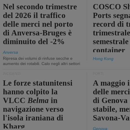
Nel secondo trimestre
COSCO Sh
del 2026 il traffico
Ports segn
delle merci nel porto
record di t
di Anversa-Bruges è
trimestrale
diminuito del -2%
semestrale
container
Anversa
Ripresa dei volumi di rinfuse secche e
Hong Kong
aumento dei rotabili. Calo negli altri settori
INCIDENTI
PORTI
Le forze statunitensi
A maggio il
hanno colpito la
delle merci
VLCC
Belma
in
di Genova 
navigazione verso
stabile, me
l'isola iraniana di
Savona-Vad
Kharg
Genova