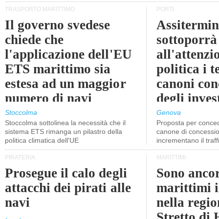
TRASPORTO MARITTIMO
PORTI
Il governo svedese
Assitermin
chiede che
sottoporrà
l'applicazione dell'EU
all'attenzi
ETS marittimo sia
politica i 
estesa ad un maggior
canoni con
numero di navi
degli inves
dell'inter
Stoccolma
Genova
Stoccolma sottolinea la necessità che il
Proposta per conced
sistema ETS rimanga un pilastro della
canone di concessio
politica climatica dell'UE
incrementano il traff
PIRATERIA
MARITTIMI
Prosegue il calo degli
Sono ancor
attacchi dei pirati alle
marittimi 
navi
nella regio
Stretto di