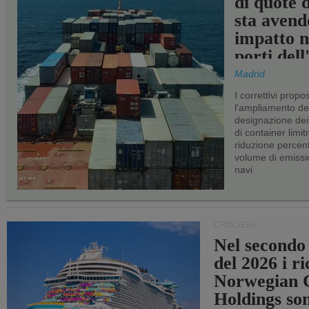
di quote 
sta avend
impatto n
porti del
Madrid
I correttivi propo
l'ampliamento dei 
designazione dei 
di container limitr
riduzione percent
volume di emissi
navi
CROCIERE
Nel secondo
del 2026 i ri
Norwegian C
Holdings so