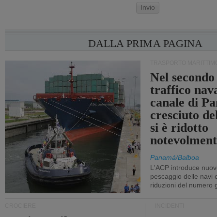
Invio
DALLA PRIMA PAGINA
TRASPORTO MARITTIM
Nel secondo 
traffico nav
canale di P
cresciuto d
si è ridotto
notevolment
Panamá/Balboa
L'ACP introduce nuove
pescaggio delle navi
riduzioni del numero gi
CROCIERE
INCIDENTI