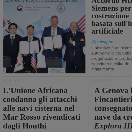
Accordo HD
Siemens per
costruzione
basata sull'i
artificiale
Washington
L'obiettivo è un sist
autonomo in cui tutti i
progettazione, produzi
ispezione e collaudo,
digitalmente
INCIDENTI
CROCIERE
L'Unione Africana
A Genova 
condanna gli attacchi
Fincantier
alle navi cisterna nel
consegnato
Mar Rosso rivendicati
nave da cr
dagli Houthi
Explora II