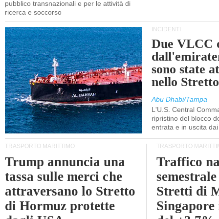
pubblico transnazionali e per le attività di
ricerca e soccorso
INCIDENTI
Due VLCC o
dall'emira
sono state a
nello Stret
Abu Dhabi/Tampa
L'U.S. Central Comma
ripristino del blocco de
entrata e in uscita dai 
TRASPORTO MARITTIMO
TRASPORTO MARITTI
Trump annuncia una
Traffico n
tassa sulle merci che
semestrale
attraversano lo Stretto
Stretti di 
di Hormuz protette
Singapore 