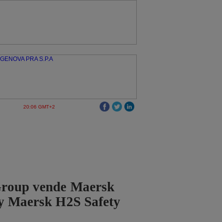
20:06 GMT+2
roup vende Maersk
 y Maersk H2S Safety