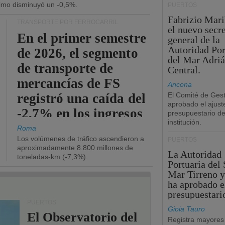
ítimo disminuyó un -0,5%.
PUERTOS
Fabrizio Maril
TRANSPORTE POR FERROCARRIL
el nuevo secre
En el primer semestre
general de la
Autoridad Por
de 2026, el segmento
del Mar Adriá
de transporte de
Central.
mercancías de FS
Ancona
registró una caída del
El Comité de Gest
aprobado el ajust
-2,7% en los ingresos
presupuestario de
institución.
operativos.
Roma
Los volúmenes de tráfico ascendieron a
PUERTOS
aproximadamente 8.800 millones de
La Autoridad
toneladas-km (-7,3%).
Portuaria del 
Mar Tirreno y
ha aprobado e
presupuestari
PUERTOS
Gioia Tauro
El Observatorio del
Registra mayores