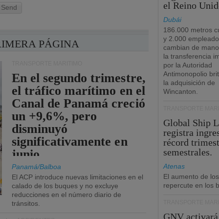
el Reino Unid
Send
Dubái
186.000 metros c
y 2.000 empleado
RIMERA PÁGINA
cambian de manos
la transferencia 
TRANSPORTE MARÍTIMO
por la Autoridad
Antimonopolio bri
En el segundo trimestre,
la adquisición de
el tráfico marítimo en el
Wincanton.
Canal de Panamá creció
TRANSPORTE MARÍ
un +9,6%, pero
Global Ship 
disminuyó
registra ingre
significativamente en
récord trimest
semestrales.
junio.
Atenas
Panamá/Balboa
El aumento de los
El ACP introduce nuevas limitaciones en el
repercute en los b
calado de los buques y no excluye
reducciones en el número diario de
TRANSPORTE MARÍ
tránsitos.
GNV activará