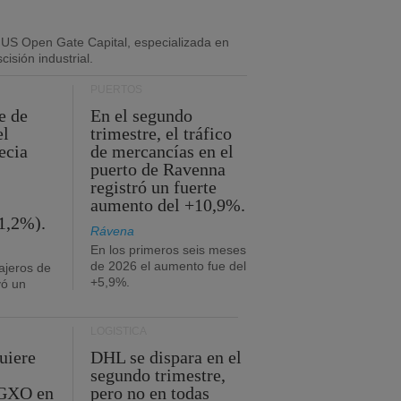
 US Open Gate Capital, especializada en
isión industrial.
PUERTOS
e de
En el segundo
el
trimestre, el tráfico
ecia
de mercancías en el
puerto de Ravenna
registró un fuerte
aumento del +10,9%.
1,2%).
Rávena
En los primeros seis meses
de 2026 el aumento fue del
ajeros de
+5,9%.
yó un
LOGÍSTICA
uiere
DHL se dispara en el
segundo trimestre,
 GXO en
pero no en todas