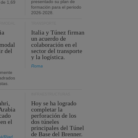
presentado su plan de
 de 1,69
formación para el periodo
.
2026-2028.
ERMODAL
TRANSPORTE
ia
Italia y Túnez firman
un acuerdo de
rmodal
colaboración en el
ir del
sector del transporte
y la logística.
Roma
amente
adrados
stas.
INFRAESTRUCTURAS
hri,
Hoy se ha logrado
Arabia
completar la
acado
perforación de los
 en el
dos túneles
principales del Túnel
de Base del Brenner.
á/Riad