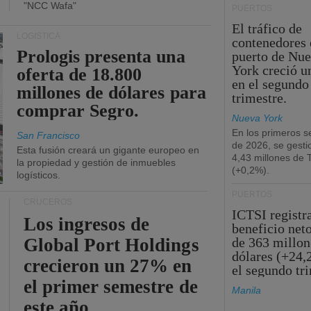
"NCC Wafa"
PUERTOS
El tráfico de
LOGÍSTICA
contenedores 
Prologis presenta una
puerto de Nu
York creció u
oferta de 18.800
en el segundo
millones de dólares para
trimestre.
comprar Segro.
Nueva York
En los primeros s
San Francisco
de 2026, se gesti
Esta fusión creará un gigante europeo en
4,43 millones de
la propiedad y gestión de inmuebles
(+0,2%).
logísticos.
PUERTOS
CRUCEROS
ICTSI registr
Los ingresos de
beneficio net
Global Port Holdings
de 363 millon
dólares (+24,
crecieron un 27% en
el segundo tr
el primer semestre de
Manila
este año.