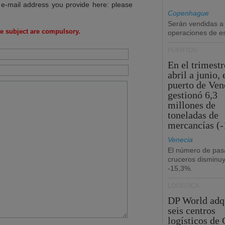
 e-mail address you provide here: please
Copenhague
Serán vendidas a
e subject are compulsory.
operaciones de esc
PUERTOS
En el trimestr
abril a junio, 
puerto de Ven
gestionó 6,3
millones de
toneladas de
mercancías (-
Venecia
El número de pas
cruceros disminu
-15,3%.
LOGÍSTICA
DP World adq
seis centros
logísticos de