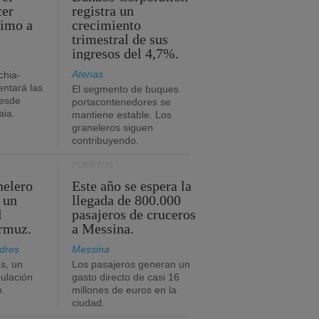
cer
registra un
timo a
crecimiento
trimestral de sus
ingresos del 4,7%.
Atenas
chia-
ntará las
El segmento de buques
desde
portacontenedores se
aia.
mantiene estable. Los
graneleros siguen
contribuyendo.
PUERTOS
nelero
Este año se espera la
 un
llegada de 800.000
l
pasajeros de cruceros
Ormuz.
a Messina.
dres
Messina
s, un
Los pasajeros generan un
pulación
gasto directo de casi 16
o.
millones de euros en la
ciudad.