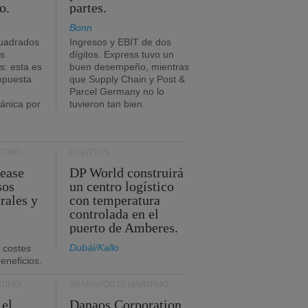
o.
partes.
Bonn
uadrados
Ingresos y EBIT de dos
s
dígitos. Express tuvo un
: esta es
buen desempeño, mientras
impuesta
que Supply Chain y Post &
Parcel Germany no lo
tánica por
tuvieron tan bien.
TIMO
PUERTOS
Lease
DP World construirá
sos
un centro logístico
rales y
con temperatura
controlada en el
puerto de Amberes.
Dubái/Kallo
 costes
eneficios.
TIMO
TRANSPORTE MARÍTIMO
 el
Danaos Corporation