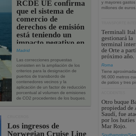
RCDE UE confirma
y mayores gastos
millones de euros
que el sistema de
comercio de
TRANSPORTE INT
derechos de emisión
Terminali Ital
está teniendo un
gestionará la
impacto negativo en
terminal inte
los puertos de la
de Orte a part
Madrid
próximo año.
UE.
Las correcciones propuestas
Roma
consisten en la ampliación de los
criterios para la designación de
Tiene aproximad
puertos de transbordo de
96.000 metros cu
contenedores vecinos y la
de patios y tres pi
aplicación de un factor de reducción
porcentual al volumen de emisiones
ACCIDENTES
de CO2 procedentes de los buques.
Otro buque Ba
propiedad de 
Saudí, fue at
CRUCEROS
por los hutíes
Los ingresos de
Mar Rojo.
Norwegian Cruise Line
Southampton/San