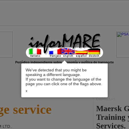
Periódico independiente sobre economía y política de transporte
We've detected that you might be
speaking a different language.
If you want to change the language of the
page you can click one of the flags above.
x
EMPRESAS
e service
Maersk G
Training
Services.
 LTD.
.