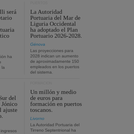
PUERTOS
li será
La Autoridad
tario
Portuaria del Mar de
Liguria Occidental
tuaria
ha adoptado el Plan
tico
Portuario 2026-2028.
Génova
Las proyecciones para
2028 indican un aumento
ión ha
de aproximadamente 150
e
empleados en los puertos
 la
del sistema.
FORMACIÓN
Un millón y medio
Sur del
de euros para
 Jónico
formación en puertos
l ajuste
toscanos.
o.
Livorno
La Autoridad Portuaria del
Tirreno Septentrional ha
 ingresos