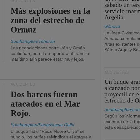
ACCIDENTES
sábado un ter
Más explosiones en la
servicio marí
Argelia.
zona del estrecho de
Génova
Ormuz
La línea Civitavec
Annaba compleme
Southampton/Teherán
rutas existentes 
Las negociaciones entre Irán y Omán
Sète a Argel y Bej
continúan, pero la reapertura al tránsito
marítimo aún parece estar muy lejos.
ACCIDENTES
Un buque gra
ACCIDENTES
alcanzado por
Dos barcos fueron
proyectil en e
estrecho de 
atacados en el Mar
Southampton/Lon
Rojo.
Según los informe
miembro de la tri
Southampton/Saná/Nueva Delhi
está desaparecid
El buque indio "Faize Noore Oliya" se
hundió, los hutíes reivindican el ataque al