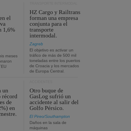
TRANSPORTE INTERMODAL
HZ Cargo y Railtrans
en el
forman una empresa
eva
conjunta para el
n 1,6%
transporte
intermodal.
Zagreb
El objetivo es activar un
tráfico de más de 500 mil
eis meses
toneladas entre los puertos
onaron
de Croacia y los mercados
 TEU
de Europa Central.
ACCIDENTES
a un
Otro buque de
o récord
GasLog sufrió un
es de
accidente al salir del
2%) en
Golfo Pérsico.
imestre.
El Pireo/Southampton
Daños en la sala de
máquinas