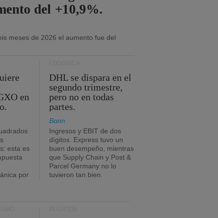
mento del +10,9%.
eis meses de 2026 el aumento fue del
LOGÍSTICA
uiere
DHL se dispara en el
segundo trimestre,
 GXO en
pero no en todas
o.
partes.
Bonn
uadrados
Ingresos y EBIT de dos
s
dígitos. Express tuvo un
: esta es
buen desempeño, mientras
impuesta
que Supply Chain y Post &
Parcel Germany no lo
tánica por
tuvieron tan bien.
TIMO
PUERTOS