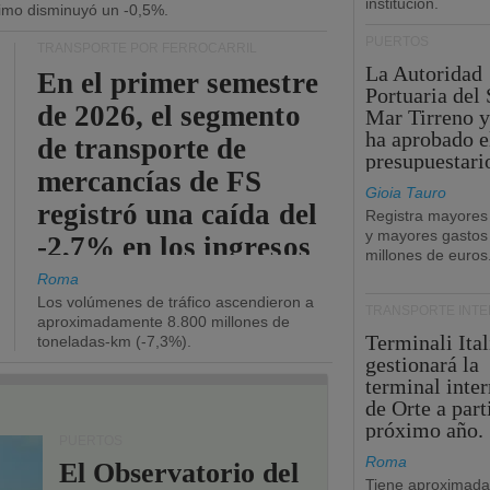
institución.
ítimo disminuyó un -0,5%.
PUERTOS
TRANSPORTE POR FERROCARRIL
La Autoridad
En el primer semestre
Portuaria del 
de 2026, el segmento
Mar Tirreno y
ha aprobado e
de transporte de
presupuestari
mercancías de FS
Gioia Tauro
registró una caída del
Registra mayores
y mayores gastos
-2,7% en los ingresos
millones de euros
operativos.
Roma
Los volúmenes de tráfico ascendieron a
TRANSPORTE INT
aproximadamente 8.800 millones de
Terminali Ital
toneladas-km (-7,3%).
gestionará la
terminal inte
de Orte a part
próximo año.
PUERTOS
Roma
El Observatorio del
Tiene aproximad