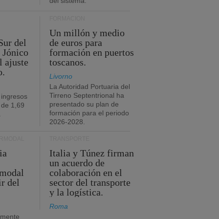
del sistema.
FORMACIÓN
Un millón y medio
Sur del
de euros para
 Jónico
formación en puertos
l ajuste
toscanos.
o.
Livorno
La Autoridad Portuaria del
Tirreno Septentrional ha
 ingresos
presentado su plan de
 de 1,69
formación para el periodo
.
2026-2028.
ERMODAL
TRANSPORTE
ia
Italia y Túnez firman
un acuerdo de
rmodal
colaboración en el
ir del
sector del transporte
y la logística.
Roma
amente