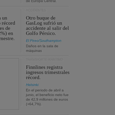
de Europa Central.
ACCIDENTES
a un
Otro buque de
o récord
GasLog sufrió un
es de
accidente al salir del
2%) en
Golfo Pérsico.
imestre.
El Pireo/Southampton
Daños en la sala de
máquinas
TRANSPORTE MARÍTIMO
Finnlines registra
ingresos trimestrales
récord.
Helsinki
En el periodo de abril a
junio, el beneficio neto fue
de 42,9 millones de euros
(+64,7%).