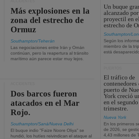
ACCIDENTES
Un buque gra
Más explosiones en la
alcanzado por
zona del estrecho de
proyectil en e
estrecho de 
Ormuz
Southampton/Lon
Según los informe
Southampton/Teherán
miembro de la tri
Las negociaciones entre Irán y Omán
está desaparecid
continúan, pero la reapertura al tránsito
marítimo aún parece estar muy lejos.
PUERTOS
El tráfico de
contenedores 
ACCIDENTES
puerto de Nu
Dos barcos fueron
York creció u
atacados en el Mar
en el segundo
trimestre.
Rojo.
Nueva York
Southampton/Saná/Nueva Delhi
En los primeros s
de 2026, se gesti
El buque indio "Faize Noore Oliya" se
4,43 millones de
hundió, los hutíes reivindican el ataque al