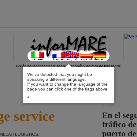
Periódico independiente sobre economía y política de transporte
We've detected that you might be
speaking a different language.
If you want to change the language of the
page you can click one of the flags above.
x
PUERTOS
e service
En el seg
tráfico d
puerto de
MILLAH LOGISTICS
.