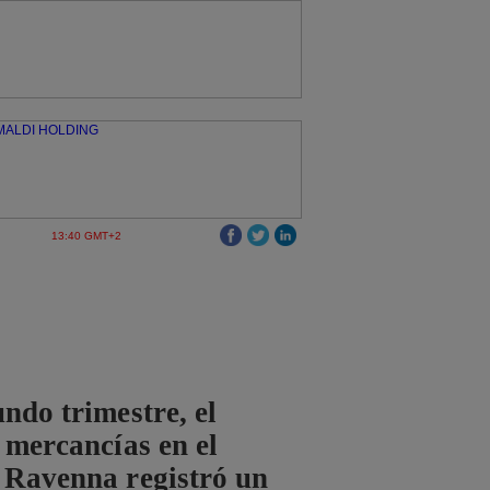
13:40 GMT+2
undo trimestre, el
e mercancías en el
 Ravenna registró un