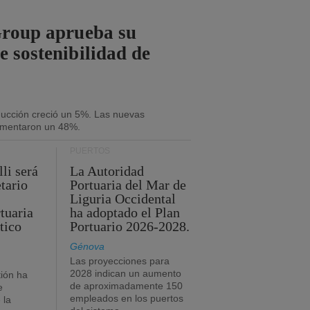
Group aprueba su
e sostenibilidad de
oducción creció un 5%. Las nuevas
umentaron un 48%.
PUERTOS
li será
La Autoridad
tario
Portuaria del Mar de
Liguria Occidental
tuaria
ha adoptado el Plan
tico
Portuario 2026-2028.
Génova
Las proyecciones para
2028 indican un aumento
ión ha
de aproximadamente 150
e
empleados en los puertos
 la