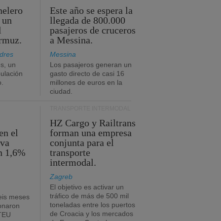
nelero
Este año se espera la
 un
llegada de 800.000
l
pasajeros de cruceros
Ormuz.
a Messina.
dres
Messina
s, un
Los pasajeros generan un
pulación
gasto directo de casi 16
o.
millones de euros en la
ciudad.
TRANSPORTE INTERMODAL
HZ Cargo y Railtrans
en el
forman una empresa
eva
conjunta para el
n 1,6%
transporte
intermodal.
Zagreb
El objetivo es activar un
tráfico de más de 500 mil
eis meses
toneladas entre los puertos
onaron
de Croacia y los mercados
 TEU