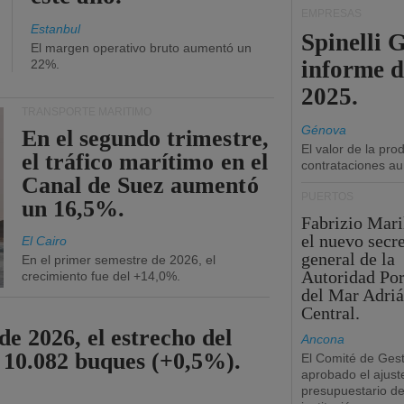
EMPRESAS
Estanbul
Spinelli 
El margen operativo bruto aumentó un
informe d
22%.
2025.
TRANSPORTE MARÍTIMO
Génova
En el segundo trimestre,
El valor de la pr
el tráfico marítimo en el
contrataciones a
Canal de Suez aumentó
PUERTOS
un 16,5%.
Fabrizio Maril
el nuevo secre
El Cairo
general de la
En el primer semestre de 2026, el
Autoridad Por
crecimiento fue del +14,0%.
del Mar Adriá
Central.
de 2026, el estrecho del
Ancona
 10.082 buques (+0,5%).
El Comité de Gest
aprobado el ajust
presupuestario de