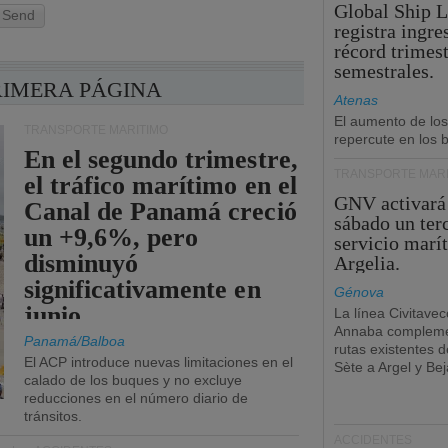
Global Ship 
Send
registra ingre
récord trimest
semestrales.
RIMERA PÁGINA
Atenas
El aumento de los
TRANSPORTE MARÍTIMO
repercute en los b
En el segundo trimestre,
TRANSPORTE MARÍ
el tráfico marítimo en el
GNV activará
Canal de Panamá creció
sábado un ter
un +9,6%, pero
servicio marí
disminuyó
Argelia.
significativamente en
Génova
junio.
La línea Civitavec
Annaba compleme
Panamá/Balboa
rutas existentes 
El ACP introduce nuevas limitaciones en el
Sète a Argel y Bej
calado de los buques y no excluye
reducciones en el número diario de
tránsitos.
ACCIDENTES