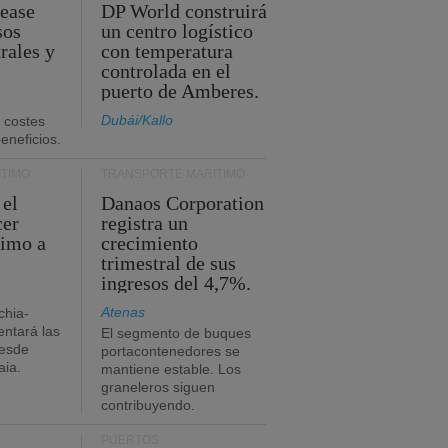
Lease
DP World construirá
sos
un centro logístico
rales y
con temperatura
controlada en el
puerto de Amberes.
Dubái/Kallo
 costes
eneficios.
TIMO
TRANSPORTE MARÍTIMO
 el
Danaos Corporation
cer
registra un
timo a
crecimiento
trimestral de sus
ingresos del 4,7%.
Atenas
chia-
ntará las
El segmento de buques
desde
portacontenedores se
aia.
mantiene estable. Los
graneleros siguen
contribuyendo.
PUERTOS