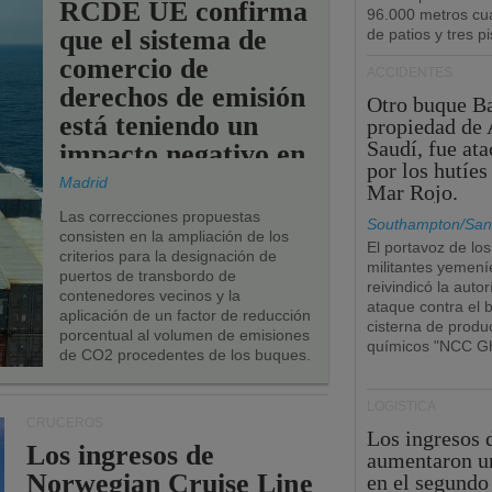
RCDE UE confirma
96.000 metros cu
que el sistema de
de patios y tres pi
comercio de
ACCIDENTES
derechos de emisión
Otro buque Ba
está teniendo un
propiedad de 
Saudí, fue at
impacto negativo en
por los hutíes
los puertos de la
Madrid
Mar Rojo.
UE.
Las correcciones propuestas
Southampton/San
consisten en la ampliación de los
El portavoz de los
criterios para la designación de
militantes yemení
puertos de transbordo de
reivindicó la autor
contenedores vecinos y la
ataque contra el 
aplicación de un factor de reducción
cisterna de produ
porcentual al volumen de emisiones
químicos "NCC Gh
de CO2 procedentes de los buques.
LOGÍSTICA
CRUCEROS
Los ingresos
Los ingresos de
aumentaron u
Norwegian Cruise Line
en el segundo