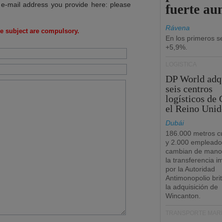
 e-mail address you provide here: please
fuerte au
Rávena
e subject are compulsory.
En los primeros s
+5,9%.
LOGÍSTICA
DP World adq
seis centros
logísticos de
el Reino Unid
Dubái
186.000 metros c
y 2.000 empleado
cambian de manos
la transferencia 
por la Autoridad
Antimonopolio bri
la adquisición de
Wincanton.
TRANSPORTE MARÍ