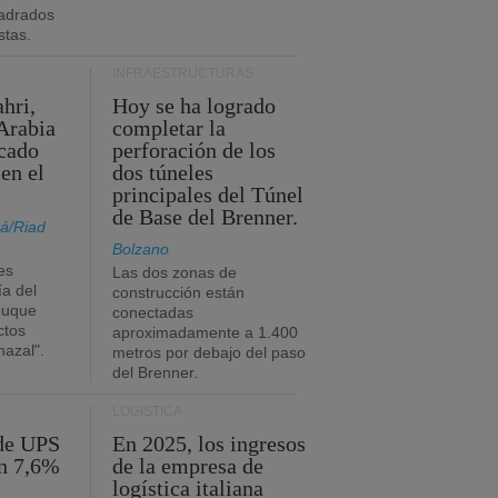
adrados
stas.
INFRAESTRUCTURAS
hri,
Hoy se ha logrado
Arabia
completar la
acado
perforación de los
 en el
dos túneles
principales del Túnel
de Base del Brenner.
á/Riad
Bolzano
es
Las dos zonas de
ía del
construcción están
buque
conectadas
ctos
aproximadamente a 1.400
azal".
metros por debajo del paso
del Brenner.
LOGÍSTICA
 de UPS
En 2025, los ingresos
n 7,6%
de la empresa de
logística italiana