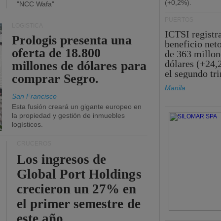
(+0,2%).
"NCC Wafa"
PUERTOS
LOGÍSTICA
ICTSI registr
Prologis presenta una
beneficio net
oferta de 18.800
de 363 millon
dólares (+24,
millones de dólares para
el segundo tr
comprar Segro.
Manila
San Francisco
Esta fusión creará un gigante europeo en
la propiedad y gestión de inmuebles
logísticos.
CRUCEROS
Los ingresos de
Global Port Holdings
crecieron un 27% en
el primer semestre de
este año.