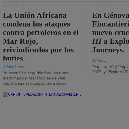
ACCIDENTES
CRUCEROS
La Unión Africana
En Génova
condena los ataques
Fincantieri
contra petroleros en el
nuevo cru
Mar Rojo,
III
a Expl
reivindicados por los
Journeys.
hutíes.
Génova
"Explora IV" y "Expl
Addis Abeba
2027, y "Explora VI
Youssouf: La seguridad de las rutas
marítimas del Mar Rojo es de vital
importancia estratégica para África.