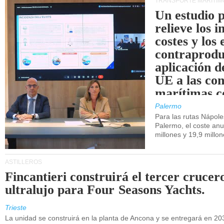
TRANSPORTE MARÍTIM
Un estudio 
relieve los 
costes y los 
contraprodu
aplicación 
UE a las co
marítimas co
de Sicilia.
Palermo
Para las rutas Nápol
Palermo, el coste anu
millones y 19,9 millo
ASTILLEROS
Fincantieri construirá el tercer crucer
ultralujo para Four Seasons Yachts.
Trieste
La unidad se construirá en la planta de Ancona y se entregará en 20