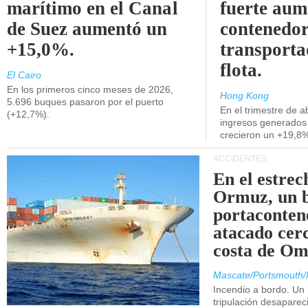
marítimo en el Canal
fuerte aum
de Suez aumentó un
contenedor
+15,0%.
transporta
flota.
El Cairo
En los primeros cinco meses de 2026,
Hong Kong
5.696 buques pasaron por el puerto
En el trimestre de abr
(+12,7%).
ingresos generados 
crecieron un +19,8
ACCIDENTES
En el estrec
Ormuz, un 
portaconten
atacado cerc
costa de Om
Mascate/Portsmouth/
Incendio a bordo. Un
tripulación desaparec