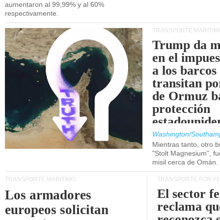
aumentaron al 99,99% y al 60%
respectivamente.
TRANSPORTE MARÍTIM
Trump da m
en el impue
a los barcos
transitan po
de Ormuz b
protección
estadounide
Washington/Southam
Mientras tanto, otro b
"Stolt Magnesium", f
misil cerca de Omán.
TRANSPORTE MARÍTIMO
TRANSPORTE POR F
El sector f
Los armadores
reclama qu
europeos solicitan
reconozca 