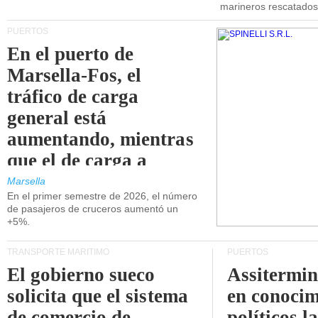
marineros rescatados
PUERTOS
En el puerto de
Marsella-Fos, el
tráfico de carga
general está
aumentando, mientras
que el de carga a
granel está
Marsella
En el primer semestre de 2026, el número
disminuyendo.
de pasajeros de cruceros aumentó un
+5%.
TRANSPORTE MARÍTIMO
PUERTOS
El gobierno sueco
Assitermin
solicita que el sistema
en conocim
de comercio de
políticos l