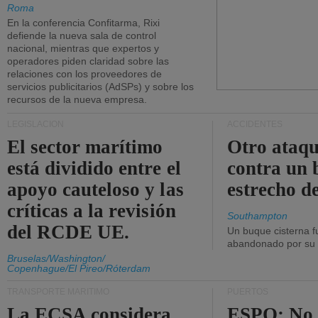
Roma
En la conferencia Confitarma, Rixi
defiende la nueva sala de control
nacional, mientras que expertos y
operadores piden claridad sobre las
relaciones con los proveedores de
servicios publicitarios (AdSPs) y sobre los
recursos de la nueva empresa.
LEGISLACIÓN
ACCIDENTES
El sector marítimo
Otro ataq
está dividido entre el
contra un 
apoyo cauteloso y las
estrecho d
críticas a la revisión
Southampton
del RCDE UE.
Un buque cisterna f
abandonado por su t
Bruselas/Washington/
Copenhague/El Pireo/Róterdam
TRANSPORTE MARÍTIMO
PUERTOS
La ECSA considera
ESPO: No 