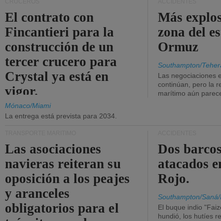
CRUCEROS
ACCIDENTES
El contrato con
Más explos
Fincantieri para la
zona del e
construcción de un
Ormuz
tercer crucero para
Southampton/Teher
Crystal ya está en
Las negociaciones 
continúan, pero la r
vigor.
marítimo aún parece
Mónaco/Miami
La entrega está prevista para 2034.
TRANSPORTE MARÍTIMO
ACCIDENTES
Las asociaciones
Dos barcos
navieras reiteran su
atacados e
oposición a los peajes
Rojo.
y aranceles
Southampton/Saná/
obligatorios para el
El buque indio "Fai
hundió, los hutíes re