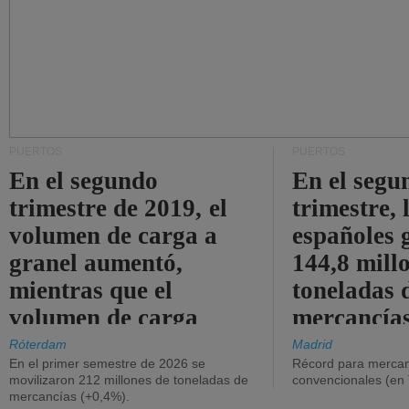
PUERTOS
PUERTOS
En el segundo
En el segu
trimestre de 2019, el
trimestre, 
volumen de carga a
españoles 
granel aumentó,
144,8 mill
mientras que el
toneladas 
volumen de carga
mercancías
general disminuyó.
Róterdam
Madrid
En el primer semestre de 2026 se
Récord para mercan
movilizaron 212 millones de toneladas de
convencionales (en
mercancías (+0,4%).