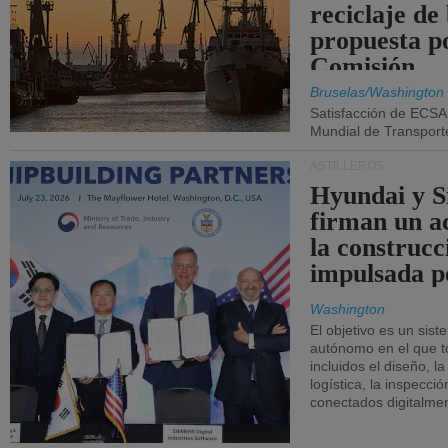
reciclaje de
propuesta p
Comisión.
Bruselas/Washington
Satisfacción de ECSA
Mundial de Transport
ASTILLEROS
Hyundai y 
firman un a
la construcc
impulsada p
Washington
El objetivo es un sist
autónomo en el que t
incluidos el diseño, la
logística, la inspecci
conectados digitalme