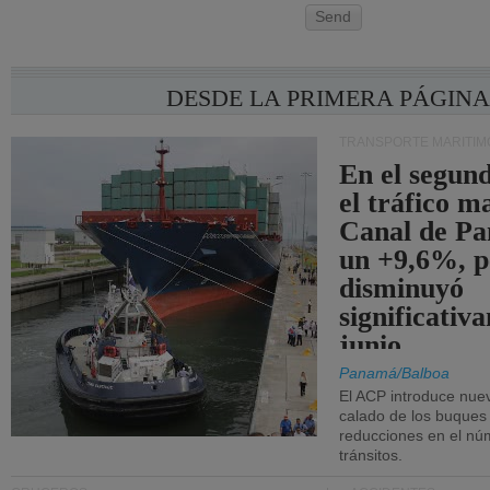
Send
DESDE LA PRIMERA PÁGIN
TRANSPORTE MARÍTIM
En el segund
el tráfico m
Canal de Pa
un +9,6%, p
disminuyó
significativ
junio.
Panamá/Balboa
El ACP introduce nuev
calado de los buques
reducciones en el nú
tránsitos.