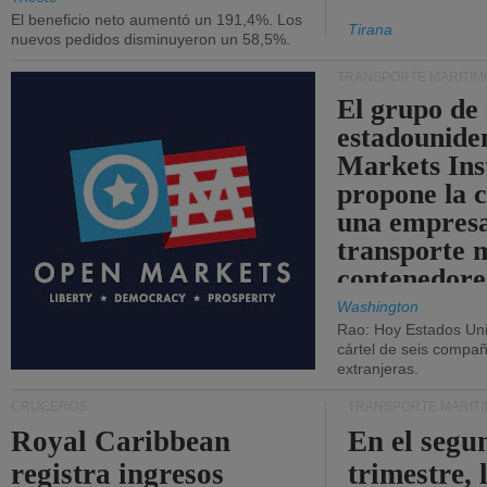
El beneficio neto aumentó un 191,4%. Los
Tirana
nuevos pedidos disminuyeron un 58,5%.
TRANSPORTE MARÍTIM
El grupo de
estadounide
Markets Ins
propone la 
una empresa
transporte 
contenedore
Washington
Rao: Hoy Estados Un
cártel de seis compañ
extranjeras.
CRUCEROS
TRANSPORTE MARÍT
Royal Caribbean
En el segu
registra ingresos
trimestre, 