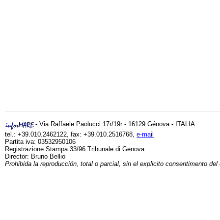
- Via Raffaele Paolucci 17r/19r - 16129 Génova - ITALIA
tel.: +39.010.2462122, fax: +39.010.2516768,
e-mail
Partita iva: 03532950106
Registrazione Stampa 33/96 Tribunale di Genova
Director: Bruno Bellio
Prohibida la reproducción, total o parcial, sin el explicito consentimento del 