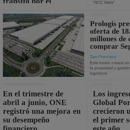
tránsito por el
"NCC Wafa"
estrecho de Ormuz.
LOGÍSTICA
Prologis pr
oferta de 18
millones de 
comprar Se
San Francisco
Esta fusión creará u
la propiedad y gestió
logísticos.
TRANSPORTE MARÍTIMO
CRUCEROS
En el trimestre de
Los ingres
abril a junio, ONE
Global Por
registró una mejora en
crecieron 
su desempeño
el primer 
financiero.
este año.