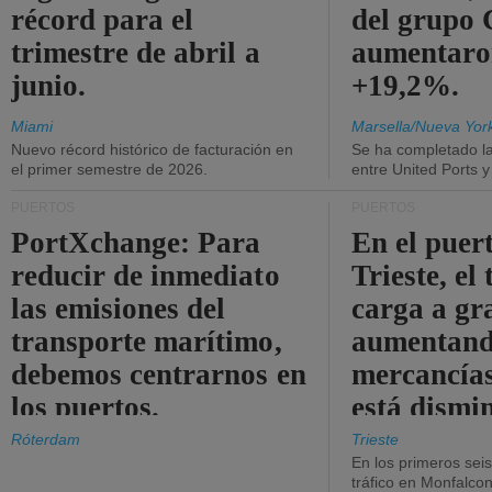
récord para el
del grup
trimestre de abril a
aumentaro
junio.
+19,2%.
Miami
Marsella/Nueva Yor
Nuevo récord histórico de facturación en
Se ha completado l
el primer semestre de 2026.
entre United Ports 
PUERTOS
PUERTOS
PortXchange: Para
En el puer
reducir de inmediato
Trieste, el 
las emisiones del
carga a gr
transporte marítimo,
aumentando
debemos centrarnos en
mercancías
los puertos.
está dismi
Róterdam
Trieste
En los primeros sei
tráfico en Monfalco