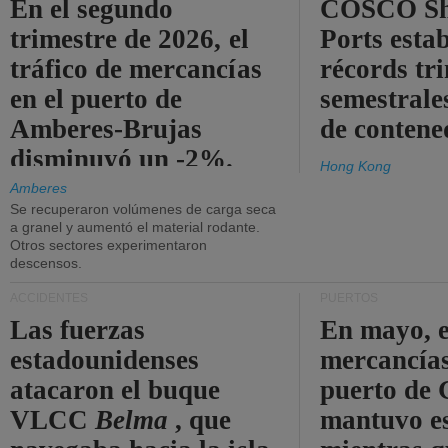
En el segundo
COSCO Sh
trimestre de 2026, el
Ports esta
tráfico de mercancías
récords tr
en el puerto de
semestrales
Amberes-Brujas
de contene
disminuyó un -2%.
Hong Kong
Amberes
Se recuperaron volúmenes de carga seca
a granel y aumentó el material rodante.
Otros sectores experimentaron
descensos.
ACCIDENTES
PUERTOS
Las fuerzas
En mayo, e
estadounidenses
mercancías
atacaron el buque
puerto de 
VLCC
Belma
, que
mantuvo es