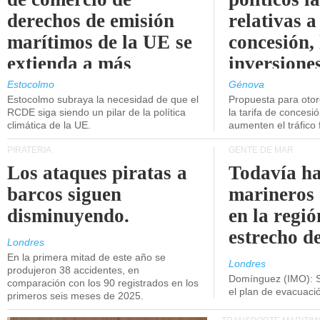
derechos de emisión
relativas a
marítimos de la UE se
concesión, 
extienda a más
inversiones
buques.
intermodal
Estocolmo
Génova
Estocolmo subraya la necesidad de que el
Propuesta para oto
RCDE siga siendo un pilar de la política
la tarifa de concesi
climática de la UE.
aumenten el tráfico f
PIRATERÍA
GENTE DE MAR
Los ataques piratas a
Todavía ha
barcos siguen
marineros
disminuyendo.
en la regió
estrecho d
Londres
En la primera mitad de este año se
Londres
produjeron 38 accidentes, en
Domínguez (IMO): S
comparación con los 90 registrados en los
el plan de evacuac
primeros seis meses de 2025.