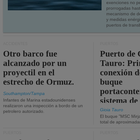
exenciones no p
prorrogadas has
mecanismo de de
y medidas enérgi
puertos de trans
ACCIDENTES
PUERTOS
Otro barco fue
Puerto de 
alcanzado por un
Tauro: Pr
proyectil en el
conexión d
estrecho de Ormuz.
buque
portaconte
Southampton/Tampa
sistema de
Infantes de Marina estadounidenses
realizaron una inspección a bordo de un
la red eléc
Gioia Tauro
petrolero autorizado.
El buque "MSC Mirja
total de aproximad
PUERTOS
PUERTOS