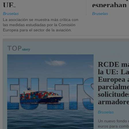
UE.
esperaban
más audac
Bruselas
Bruselas
La asociación se muestra más crítica con
las medidas estudiadas por la Comisión
Europea para el sector de la aviación.
TRANSPORTE
RCDE ma
la UE: L
Europea 
parcialme
solicitude
armadore
Bruselas
Un nuevo fondo 
euros para combu