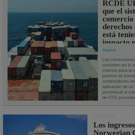
RCDE UE
que el si
comercio
derechos 
está teni
impacto n
los puerto
Madrid
UE.
Las correccione
consisten en la a
criterios para la
puertos de trans
contenedores vec
aplicación de un
porcentual al vo
de CO2 proceden
CRUCEROS
Los ingresos
Norwegian C