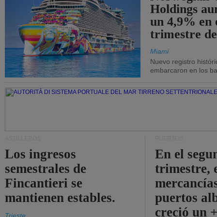
Holdings a
un 4,9% en 
trimestre de
Miami
Nuevo registro histór
embarcaron en los bar
ASTILLEROS
PUERTOS
Los ingresos
En el segu
semestrales de
trimestre, 
Fincantieri se
mercancías
mantienen estables.
puertos al
creció un 
Trieste