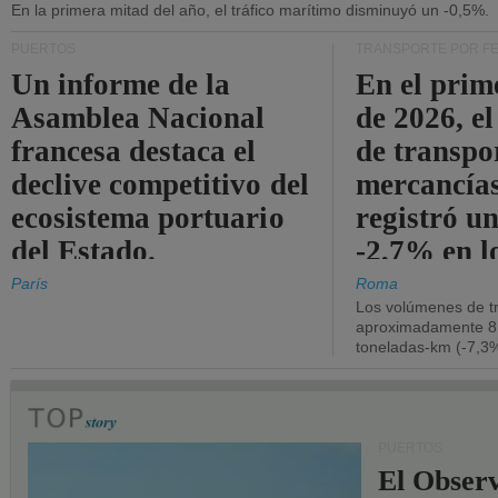
En la primera mitad del año, el tráfico marítimo disminuyó un -0,5%.
PUERTOS
TRANSPORTE POR F
Un informe de la
En el prim
Asamblea Nacional
de 2026, e
francesa destaca el
de transpo
declive competitivo del
mercancía
ecosistema portuario
registró un
del Estado.
-2,7% en l
operativos
París
Roma
Los volúmenes de tr
aproximadamente 8.
toneladas-km (-7,3%
PUERTOS
El Observ