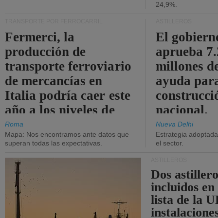
24,9%.
TRANSPORTE POR FERROCARRIL
ASTILLEROS
Fermerci, la
El gobiern
producción de
aprueba 7
transporte ferroviario
millones d
de mercancías en
ayuda para
Italia podría caer este
construcci
año a los niveles de
nacional.
2015.
Roma
Nueva Delhi
Mapa: Nos encontramos ante datos que
Estrategia adoptada 
superan todas las expectativas.
el sector.
ASTILLEROS
Dos astillero
incluidos en
lista de la 
instalacione