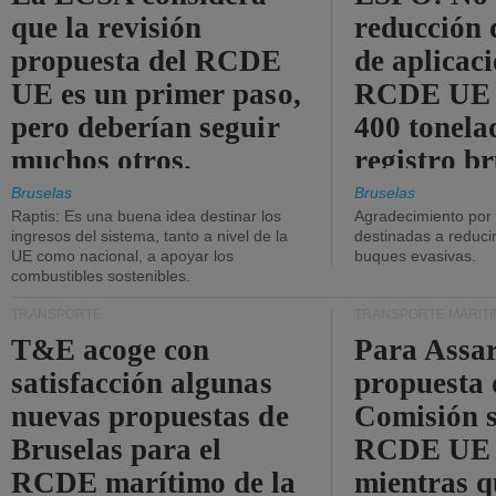
que la revisión
reducción 
propuesta del RCDE
de aplicaci
UE es un primer paso,
RCDE UE d
pero deberían seguir
400 tonela
muchos otros.
registro br
Bruselas
Bruselas
Raptis: Es una buena idea destinar los
Agradecimiento por
ingresos del sistema, tanto a nivel de la
destinadas a reducir
UE como nacional, a apoyar los
buques evasivas.
combustibles sostenibles.
TRANSPORTE
TRANSPORTE MARÍT
T&E acoge con
Para Assar
satisfacción algunas
propuesta 
nuevas propuestas de
Comisión s
Bruselas para el
RCDE UE e
RCDE marítimo de la
mientras q