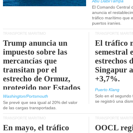
Abu Dabi/Tampa
El Comando Central 
anuncia el restableci
tráfico marítimo que e
puertos iraníes.
TRANSPORTE MARÍTIMO
TRANSPORTE MARÍT
Trump anuncia un
El tráfico
impuesto sobre las
semestral e
mercancías que
estrechos 
transitan por el
Singapur 
estrecho de Ormuz,
+3,7%.
protegido por Estados
Puerto Klang
Unidos.
Solo en el segundo 
Washington/Portsmouth
se registró una dism
Se prevé que sea igual al 20% del valor
de las cargas transportadas.
TRANSPORTE MARÍTIMO
TRANSPORTE MARÍT
En mayo, el tráfico
OOCL regi