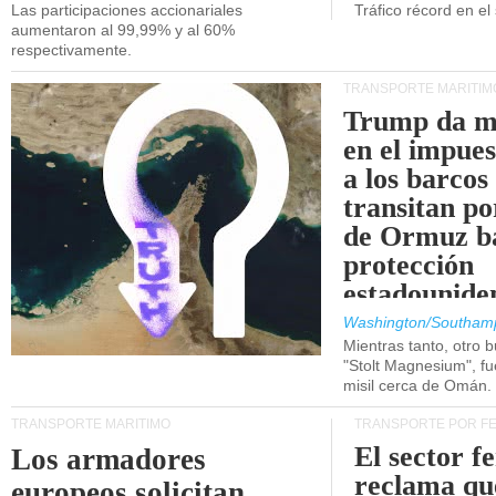
Las participaciones accionariales
Tráfico récord en el
aumentaron al 99,99% y al 60%
respectivamente.
TRANSPORTE MARÍTIM
Trump da m
en el impue
a los barcos
transitan po
de Ormuz b
protección
estadounide
Washington/Southam
Mientras tanto, otro b
"Stolt Magnesium", f
misil cerca de Omán.
TRANSPORTE MARÍTIMO
TRANSPORTE POR F
El sector f
Los armadores
reclama qu
europeos solicitan