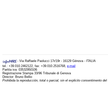
- Via Raffaele Paolucci 17r/19r - 16129 Génova - ITALIA
tel.: +39.010.2462122, fax: +39.010.2516768,
e-mail
Partita iva: 03532950106
Registrazione Stampa 33/96 Tribunale di Genova
Director: Bruno Bellio
Prohibida la reproducción, total o parcial, sin el explicito consentimento del 