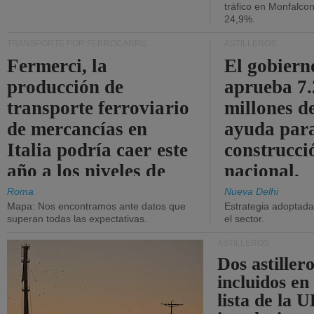
tráfico en Monfalco
24,9%.
TRANSPORTE POR FERROCARRIL
ASTILLEROS
Fermerci, la
El gobiern
producción de
aprueba 7
transporte ferroviario
millones d
de mercancías en
ayuda para
Italia podría caer este
construcci
año a los niveles de
nacional.
2015.
Roma
Nueva Delhi
Mapa: Nos encontramos ante datos que
Estrategia adoptada 
superan todas las expectativas.
el sector.
ASTILLEROS
Dos astillero
incluidos en
lista de la 