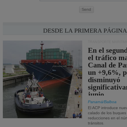
Send
DESDE LA PRIMERA PÁGIN
TRANSPORTE MARÍTIM
En el segund
el tráfico m
Canal de Pa
un +9,6%, p
disminuyó
significativ
junio.
Panamá/Balboa
El ACP introduce nuev
calado de los buques
reducciones en el nú
tránsitos.