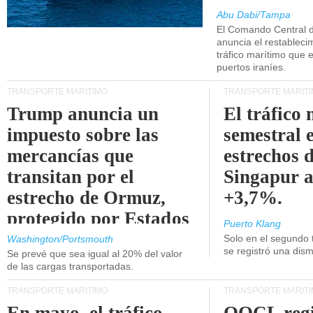
Abu Dabi/Tampa
El Comando Central 
anuncia el restableci
tráfico marítimo que e
puertos iraníes.
TRANSPORTE MARÍTIMO
TRANSPORTE MARÍT
Trump anuncia un
El tráfico
impuesto sobre las
semestral e
mercancías que
estrechos 
transitan por el
Singapur 
estrecho de Ormuz,
+3,7%.
protegido por Estados
Puerto Klang
Unidos.
Solo en el segundo 
Washington/Portsmouth
se registró una dism
Se prevé que sea igual al 20% del valor
de las cargas transportadas.
TRANSPORTE MARÍTIMO
TRANSPORTE MARÍT