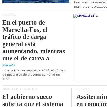
tripulación desaparec
marineros rescatados
PUERTOS
En el puerto de
Marsella-Fos, el
tráfico de carga
general está
aumentando, mientras
que el de carga a
granel está
Marsella
En el primer semestre de 2026, el número
disminuyendo.
de pasajeros de cruceros aumentó un
+5%.
TRANSPORTE MARÍTIMO
PUERTOS
El gobierno sueco
Assitermin
solicita que el sistema
en conocim