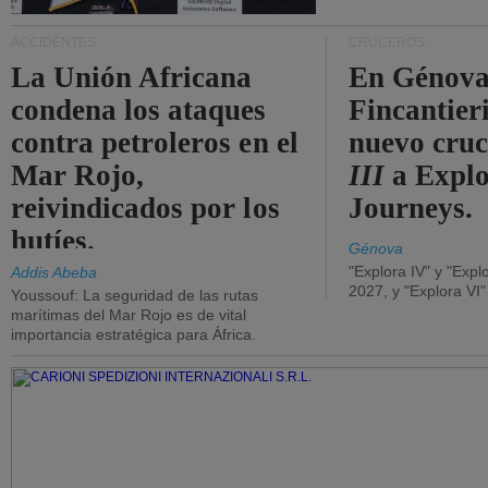
ACCIDENTES
CRUCEROS
La Unión Africana
En Génova
condena los ataques
Fincantieri
contra petroleros en el
nuevo cru
Mar Rojo,
III
a Expl
reivindicados por los
Journeys.
hutíes.
Génova
"Explora IV" y "Expl
Addis Abeba
2027, y "Explora VI
Youssouf: La seguridad de las rutas
marítimas del Mar Rojo es de vital
importancia estratégica para África.