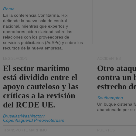
Roma
En la conferencia Confitarma, Rixi
defiende la nueva sala de control
nacional, mientras que expertos y
operadores piden claridad sobre las
relaciones con los proveedores de
servicios publicitarios (AdSPs) y sobre los
recursos de la nueva empresa.
LEGISLACIÓN
ACCIDENTES
El sector marítimo
Otro ataq
está dividido entre el
contra un 
apoyo cauteloso y las
estrecho d
críticas a la revisión
Southampton
del RCDE UE.
Un buque cisterna f
abandonado por su t
Bruselas/Washington/
Copenhague/El Pireo/Róterdam
TRANSPORTE MARÍTIMO
PUERTOS