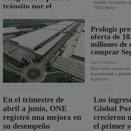
hundió, los hutíes re
tránsito por el
"NCC Wafa"
estrecho de Ormuz.
LOGÍSTICA
Prologis pr
oferta de 18
millones de 
comprar Se
San Francisco
Esta fusión creará u
la propiedad y gestió
logísticos.
TRANSPORTE MARÍTIMO
CRUCEROS
En el trimestre de
Los ingres
abril a junio, ONE
Global Por
registró una mejora en
crecieron 
su desempeño
el primer 