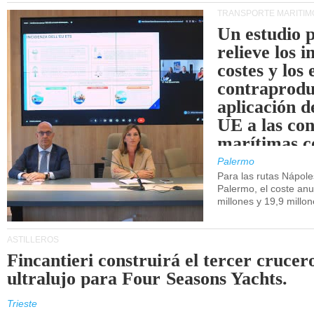
TRANSPORTE MARÍTIM
Un estudio 
relieve los 
costes y los 
contraprodu
aplicación 
UE a las co
marítimas co
de Sicilia.
Palermo
Para las rutas Nápol
Palermo, el coste anu
millones y 19,9 millo
ASTILLEROS
Fincantieri construirá el tercer crucer
ultralujo para Four Seasons Yachts.
Trieste