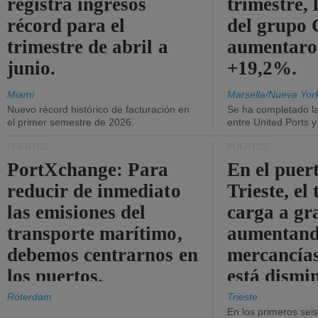
registra ingresos
trimestre, 
récord para el
del grup
trimestre de abril a
aumentaro
junio.
+19,2%.
Miami
Marsella/Nueva Yor
Nuevo récord histórico de facturación en
Se ha completado l
el primer semestre de 2026.
entre United Ports 
PUERTOS
PUERTOS
PortXchange: Para
En el puer
reducir de inmediato
Trieste, el 
las emisiones del
carga a gr
transporte marítimo,
aumentando
debemos centrarnos en
mercancías
los puertos.
está dismi
Róterdam
Trieste
En los primeros sei