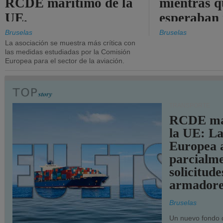
RCDE marítimo de la
mientras q
UE.
esperaban
más audac
Bruselas
Bruselas
La asociación se muestra más crítica con
las medidas estudiadas por la Comisión
Europea para el sector de la aviación.
TRANSPORTE
RCDE ma
la UE: L
Europea 
parcialme
solicitude
armadore
Bruselas
Un nuevo fondo 