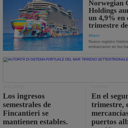
Norwegian C
Holdings a
un 4,9% en 
trimestre de
Miami
Nuevo registro histór
embarcaron en los bar
ASTILLEROS
PUERTOS
Los ingresos
En el segu
semestrales de
trimestre, 
Fincantieri se
mercancías
mantienen estables.
puertos al