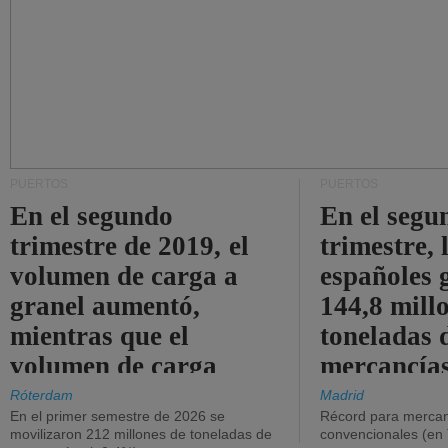
PUERTOS
PUERTOS
En el segundo
En el segu
trimestre de 2019, el
trimestre, 
volumen de carga a
españoles 
granel aumentó,
144,8 mill
mientras que el
toneladas 
volumen de carga
mercancías
general disminuyó.
Róterdam
Madrid
En el primer semestre de 2026 se
Récord para mercan
movilizaron 212 millones de toneladas de
convencionales (en