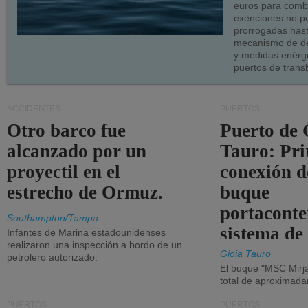
euros para combu
exenciones no p
prorrogadas has
mecanismo de de
y medidas enérgi
puertos de trans
ACCIDENTES
PUERTOS
Otro barco fue
Puerto de 
alcanzado por un
Tauro: Pr
proyectil en el
conexión d
estrecho de Ormuz.
buque
portaconte
Southampton/Tampa
sistema de
Infantes de Marina estadounidenses
realizaron una inspección a bordo de un
la red eléc
Gioia Tauro
petrolero autorizado.
El buque "MSC Mirja
total de aproximad
PUERTOS
PUERTOS