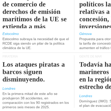
de comercio de
políticos l
derechos de emisión
relativas a
marítimos de la UE se
concesión, 
extienda a más
inversiones
buques.
intermodal
Estocolmo
Génova
Estocolmo subraya la necesidad de que el
Propuesta para oto
RCDE siga siendo un pilar de la política
la tarifa de concesi
climática de la UE.
aumenten el tráfico f
PIRATERÍA
GENTE DE MAR
Los ataques piratas a
Todavía ha
barcos siguen
marineros
disminuyendo.
en la regió
estrecho d
Londres
En la primera mitad de este año se
Londres
produjeron 38 accidentes, en
Domínguez (IMO): S
comparación con los 90 registrados en los
el plan de evacuac
primeros seis meses de 2025.