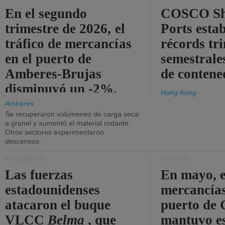
En el segundo
COSCO Sh
trimestre de 2026, el
Ports esta
tráfico de mercancías
récords tr
en el puerto de
semestrales
Amberes-Brujas
de contene
disminuyó un -2%.
Hong Kong
Amberes
Se recuperaron volúmenes de carga seca
a granel y aumentó el material rodante.
Otros sectores experimentaron
descensos.
ACCIDENTES
PUERTOS
Las fuerzas
En mayo, e
estadounidenses
mercancías
atacaron el buque
puerto de 
VLCC
Belma
, que
mantuvo es