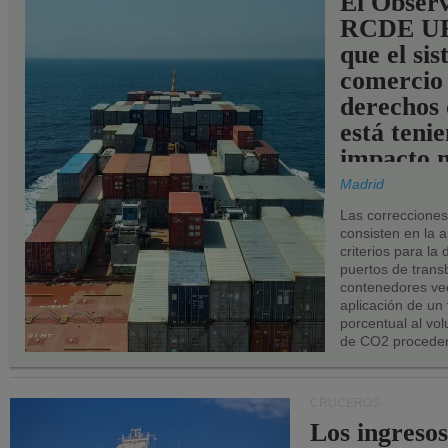
El Observ
RCDE UE
que el si
comercio
derechos 
está teni
impacto n
los puerto
Madrid
UE.
Las correccione
consisten en la a
criterios para la
puertos de trans
contenedores vec
aplicación de un
porcentual al vo
de CO2 proceden
CRUCEROS
Los ingresos