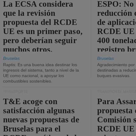
La ECSA considera
ESPO: No 
que la revisión
reducción 
propuesta del RCDE
de aplicaci
UE es un primer paso,
RCDE UE d
pero deberían seguir
400 tonela
muchos otros.
registro br
Bruselas
Bruselas
Raptis: Es una buena idea destinar los
Agradecimiento por
ingresos del sistema, tanto a nivel de la
destinadas a reducir
UE como nacional, a apoyar los
buques evasivas.
combustibles sostenibles.
TRANSPORTE
TRANSPORTE MARÍT
T&E acoge con
Para Assar
satisfacción algunas
propuesta 
nuevas propuestas de
Comisión s
Bruselas para el
RCDE UE e