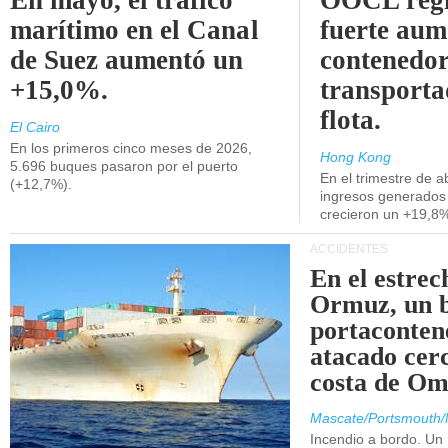
En mayo, el tráfico
OOCL regi
marítimo en el Canal
fuerte aum
de Suez aumentó un
contenedor
+15,0%.
transporta
flota.
El Cairo
En los primeros cinco meses de 2026,
Hong Kong
5.696 buques pasaron por el puerto
En el trimestre de abr
(+12,7%).
ingresos generados 
crecieron un +19,8
ACCIDENTES
En el estrec
Ormuz, un 
portaconten
atacado cerc
costa de Om
Mascate/Portsmouth/
Incendio a bordo. Un