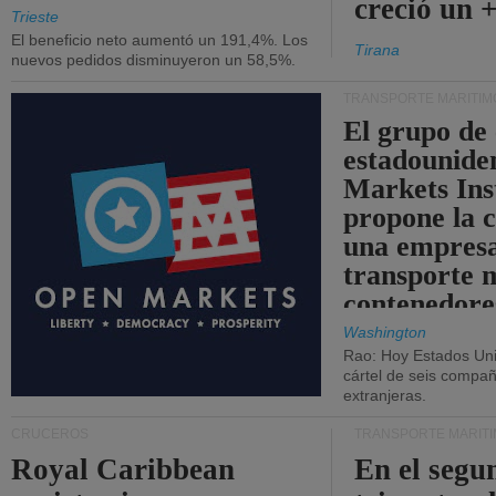
creció un 
Trieste
El beneficio neto aumentó un 191,4%. Los
Tirana
nuevos pedidos disminuyeron un 58,5%.
TRANSPORTE MARÍTIM
El grupo de
estadounide
Markets Ins
propone la 
una empresa
transporte 
contenedore
Washington
Rao: Hoy Estados Un
cártel de seis compañ
extranjeras.
CRUCEROS
TRANSPORTE MARÍT
Royal Caribbean
En el segu