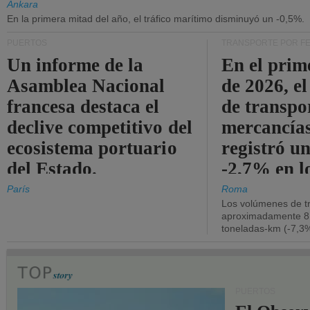
Ankara
En la primera mitad del año, el tráfico marítimo disminuyó un -0,5%.
PUERTOS
TRANSPORTE POR F
Un informe de la
En el prim
Asamblea Nacional
de 2026, e
francesa destaca el
de transpo
declive competitivo del
mercancía
ecosistema portuario
registró un
del Estado.
-2,7% en l
operativos
París
Roma
Los volúmenes de tr
aproximadamente 8.
toneladas-km (-7,3%
PUERTOS