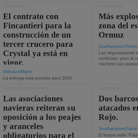
CRUCEROS
ACCIDENTES
El contrato con
Más explos
Fincantieri para la
zona del e
construcción de un
Ormuz
tercer crucero para
Southampton/Teher
Crystal ya está en
Las negociaciones 
continúan, pero la r
vigor.
marítimo aún parece
Mónaco/Miami
La entrega está prevista para 2034.
TRANSPORTE MARÍTIMO
ACCIDENTES
Las asociaciones
Dos barcos
navieras reiteran su
atacados e
oposición a los peajes
Rojo.
y aranceles
Southampton/Saná/
obligatorios para el
El buque indio "Fai