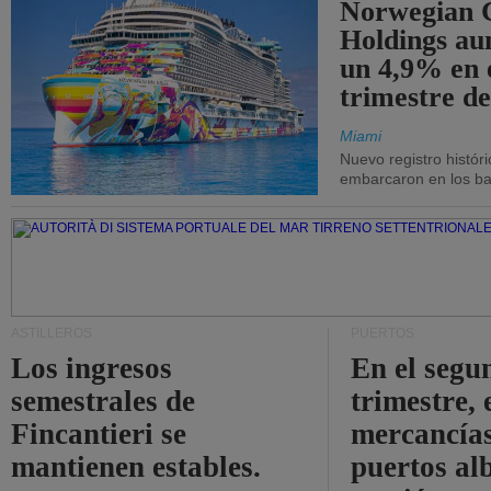
Norwegian C
Holdings a
un 4,9% en 
trimestre de
Miami
Nuevo registro histór
embarcaron en los bar
ASTILLEROS
PUERTOS
Los ingresos
En el segu
semestrales de
trimestre, 
Fincantieri se
mercancías
mantienen estables.
puertos al