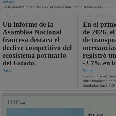
Ankara
En la primera mitad del año, el tráfico marítimo disminuyó un -0,5%.
PUERTOS
TRANSPORTE POR F
Un informe de la
En el prim
Asamblea Nacional
de 2026, e
francesa destaca el
de transpo
declive competitivo del
mercancía
ecosistema portuario
registró un
del Estado.
-2,7% en l
operativos
París
Roma
Los volúmenes de tr
aproximadamente 8.
toneladas-km (-7,3%
PUERTOS