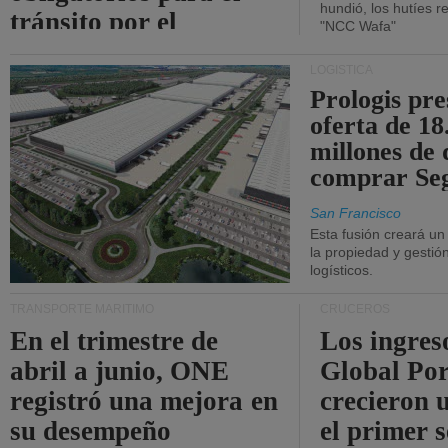
hundió, los hutíes re
tránsito por el
"NCC Wafa"
estrecho de Ormuz.
LOGÍSTICA
Prologis pr
oferta de 18
millones de 
comprar Se
San Francisco
Esta fusión creará u
la propiedad y gestió
logísticos.
TRANSPORTE MARÍTIMO
CRUCEROS
En el trimestre de
Los ingres
abril a junio, ONE
Global Por
registró una mejora en
crecieron 
su desempeño
el primer 