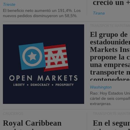
creció un 
Trieste
El beneficio neto aumentó un 191,4%. Los
Tirana
nuevos pedidos disminuyeron un 58,5%.
TRANSPORTE MARÍTIM
El grupo de
estadounide
Markets Ins
propone la 
una empresa
transporte 
contenedore
Washington
Rao: Hoy Estados Un
cártel de seis compañ
extranjeras.
CRUCEROS
TRANSPORTE MARÍT
Royal Caribbean
En el segu