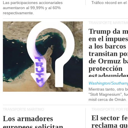
Las participaciones accionariales
Tráfico récord en el
aumentaron al 99,99% y al 60%
respectivamente.
TRANSPORTE MARÍTIM
Trump da m
en el impue
a los barcos
transitan po
de Ormuz b
protección
estadounide
Washington/Southam
Mientras tanto, otro b
"Stolt Magnesium", f
misil cerca de Omán.
TRANSPORTE MARÍTIMO
TRANSPORTE POR F
El sector f
Los armadores
reclama qu
europeos solicitan