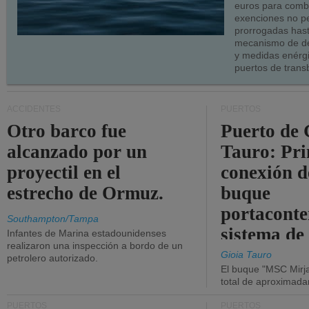
euros para combu
exenciones no p
prorrogadas has
mecanismo de de
y medidas enérgi
puertos de trans
ACCIDENTES
PUERTOS
Otro barco fue
Puerto de 
alcanzado por un
Tauro: Pr
proyectil en el
conexión d
estrecho de Ormuz.
buque
portaconte
Southampton/Tampa
sistema de
Infantes de Marina estadounidenses
realizaron una inspección a bordo de un
la red eléc
Gioia Tauro
petrolero autorizado.
El buque "MSC Mirja
total de aproximad
PUERTOS
PUERTOS