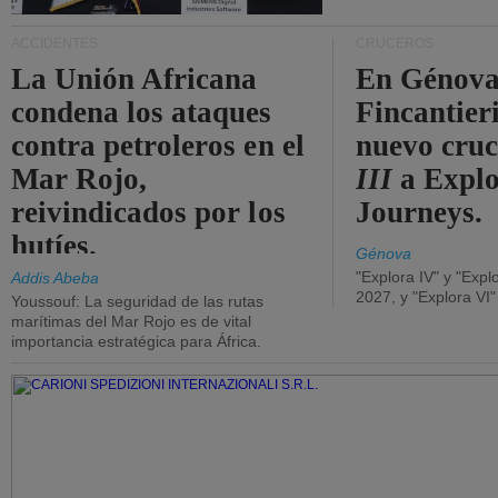
ACCIDENTES
CRUCEROS
La Unión Africana
En Génova
condena los ataques
Fincantieri
contra petroleros en el
nuevo cru
Mar Rojo,
III
a Expl
reivindicados por los
Journeys.
hutíes.
Génova
"Explora IV" y "Expl
Addis Abeba
2027, y "Explora VI
Youssouf: La seguridad de las rutas
marítimas del Mar Rojo es de vital
importancia estratégica para África.