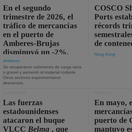
En el segundo
COSCO Sh
trimestre de 2026, el
Ports esta
tráfico de mercancías
récords tr
en el puerto de
semestrales
Amberes-Brujas
de contene
disminuyó un -2%.
Hong Kong
Amberes
Se recuperaron volúmenes de carga seca
a granel y aumentó el material rodante.
Otros sectores experimentaron
descensos.
ACCIDENTES
PUERTOS
Las fuerzas
En mayo, e
estadounidenses
mercancías
atacaron el buque
puerto de 
VLCC
Belma
, que
mantuvo es