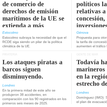
de comercio de
políticos l
derechos de emisión
relativas a
marítimos de la UE se
concesión, 
extienda a más
inversiones
buques.
intermodal
Estocolmo
Génova
Estocolmo subraya la necesidad de que el
Propuesta para oto
RCDE siga siendo un pilar de la política
la tarifa de concesi
climática de la UE.
aumenten el tráfico f
PIRATERÍA
GENTE DE MAR
Los ataques piratas a
Todavía ha
barcos siguen
marineros
disminuyendo.
en la regió
estrecho d
Londres
En la primera mitad de este año se
Londres
produjeron 38 accidentes, en
Domínguez (IMO): S
comparación con los 90 registrados en los
el plan de evacuac
primeros seis meses de 2025.