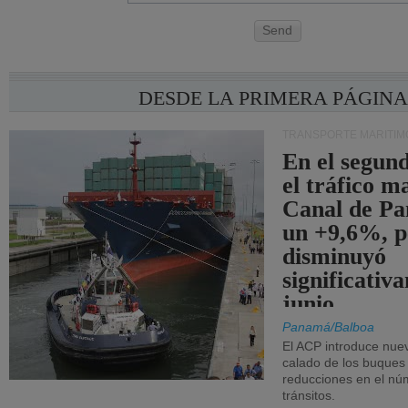
Send
DESDE LA PRIMERA PÁGIN
TRANSPORTE MARÍTIM
En el segund
el tráfico m
Canal de Pa
un +9,6%, p
disminuyó
significativ
junio.
Panamá/Balboa
El ACP introduce nuev
calado de los buques
reducciones en el nú
tránsitos.