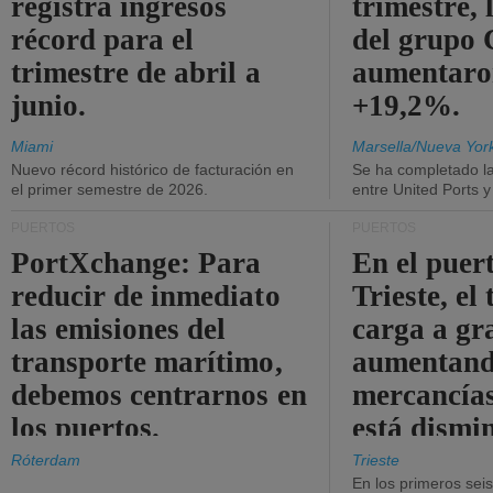
registra ingresos
trimestre, 
récord para el
del grup
trimestre de abril a
aumentaro
junio.
+19,2%.
Miami
Marsella/Nueva Yor
Nuevo récord histórico de facturación en
Se ha completado l
el primer semestre de 2026.
entre United Ports 
PUERTOS
PUERTOS
PortXchange: Para
En el puer
reducir de inmediato
Trieste, el 
las emisiones del
carga a gr
transporte marítimo,
aumentando
debemos centrarnos en
mercancías
los puertos.
está dismi
Róterdam
Trieste
En los primeros sei