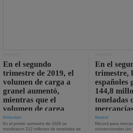
PUERTOS
PUERTOS
En el segundo
En el segu
trimestre de 2019, el
trimestre, 
volumen de carga a
españoles 
granel aumentó,
144,8 mill
mientras que el
toneladas 
volumen de carga
mercancías
general disminuyó.
Róterdam
Madrid
En el primer semestre de 2026 se
Récord para mercan
movilizaron 212 millones de toneladas de
convencionales (en