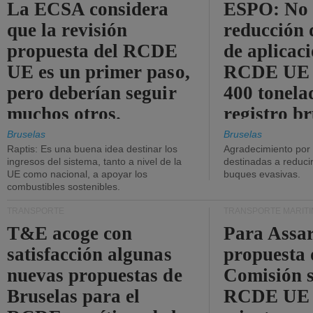
La ECSA considera
ESPO: No 
que la revisión
reducción 
propuesta del RCDE
de aplicaci
UE es un primer paso,
RCDE UE d
pero deberían seguir
400 tonela
muchos otros.
registro br
Bruselas
Bruselas
Raptis: Es una buena idea destinar los
Agradecimiento por
ingresos del sistema, tanto a nivel de la
destinadas a reducir
UE como nacional, a apoyar los
buques evasivas.
combustibles sostenibles.
TRANSPORTE
TRANSPORTE MARÍT
T&E acoge con
Para Assar
satisfacción algunas
propuesta 
nuevas propuestas de
Comisión s
Bruselas para el
RCDE UE e