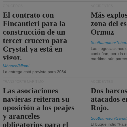
CRUCEROS
ACCIDENTES
El contrato con
Más explos
Fincantieri para la
zona del e
construcción de un
Ormuz
tercer crucero para
Southampton/Teher
Crystal ya está en
Las negociaciones 
continúan, pero la r
vigor.
marítimo aún parece
Mónaco/Miami
La entrega está prevista para 2034.
TRANSPORTE MARÍTIMO
ACCIDENTES
Las asociaciones
Dos barcos
navieras reiteran su
atacados e
oposición a los peajes
Rojo.
y aranceles
Southampton/Saná/
obligatorios para el
El buque indio "Fai