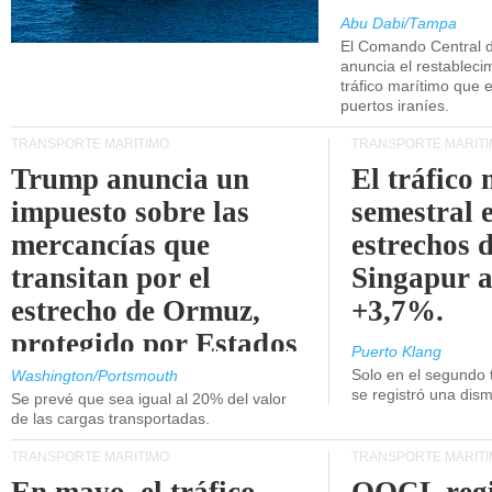
Abu Dabi/Tampa
El Comando Central 
anuncia el restableci
tráfico marítimo que e
puertos iraníes.
TRANSPORTE MARÍTIMO
TRANSPORTE MARÍT
Trump anuncia un
El tráfico
impuesto sobre las
semestral e
mercancías que
estrechos 
transitan por el
Singapur 
estrecho de Ormuz,
+3,7%.
protegido por Estados
Puerto Klang
Unidos.
Solo en el segundo 
Washington/Portsmouth
se registró una dism
Se prevé que sea igual al 20% del valor
de las cargas transportadas.
TRANSPORTE MARÍTIMO
TRANSPORTE MARÍT