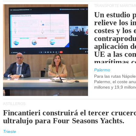
TRANSPORTE MARÍTIM
Un estudio 
relieve los 
costes y los 
contraprodu
aplicación 
UE a las co
marítimas co
de Sicilia.
Palermo
Para las rutas Nápol
Palermo, el coste anu
millones y 19,9 millo
ASTILLEROS
Fincantieri construirá el tercer crucer
ultralujo para Four Seasons Yachts.
Trieste