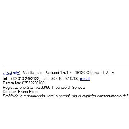
- Via Raffaele Paolucci 17r/19r - 16129 Génova - ITALIA
tel.: +39.010.2462122, fax: +39.010.2516768,
e-mail
Partita iva: 03532950106
Registrazione Stampa 33/96 Tribunale di Genova
Director: Bruno Bellio
Prohibida la reproducción, total o parcial, sin el explicito consentimento del 