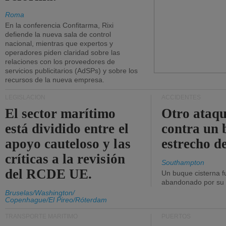
Roma
En la conferencia Confitarma, Rixi
defiende la nueva sala de control
nacional, mientras que expertos y
operadores piden claridad sobre las
relaciones con los proveedores de
servicios publicitarios (AdSPs) y sobre los
recursos de la nueva empresa.
LEGISLACIÓN
ACCIDENTES
El sector marítimo
Otro ataq
está dividido entre el
contra un 
apoyo cauteloso y las
estrecho d
críticas a la revisión
Southampton
del RCDE UE.
Un buque cisterna f
abandonado por su t
Bruselas/Washington/
Copenhague/El Pireo/Róterdam
TRANSPORTE MARÍTIMO
PUERTOS