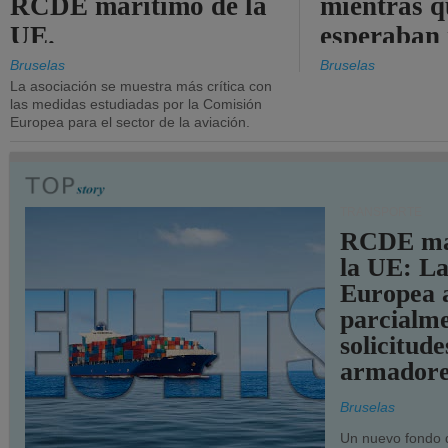
RCDE marítimo de la
mientras q
UE.
esperaban
más audac
Bruselas
Bruselas
La asociación se muestra más crítica con
las medidas estudiadas por la Comisión
Europea para el sector de la aviación.
TRANSPORTE
RCDE ma
la UE: L
Europea 
parcialme
solicitude
armadore
Bruselas
Un nuevo fondo 