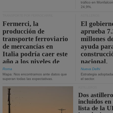
tráfico en Monfalco
24,9%.
TRANSPORTE POR FERROCARRIL
ASTILLEROS
Fermerci, la
El gobiern
producción de
aprueba 7
transporte ferroviario
millones d
de mercancías en
ayuda para
Italia podría caer este
construcci
año a los niveles de
nacional.
2015.
Roma
Nueva Delhi
Mapa: Nos encontramos ante datos que
Estrategia adoptada 
superan todas las expectativas.
el sector.
ASTILLEROS
Dos astillero
incluidos en
lista de la 