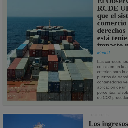
El Observ
RCDE UE
que el si
comercio
derechos 
está teni
impacto n
los puerto
Madrid
UE.
Las correccione
consisten en la a
criterios para la
puertos de trans
contenedores vec
aplicación de un
porcentual al vo
de CO2 proceden
CRUCEROS
Los ingresos