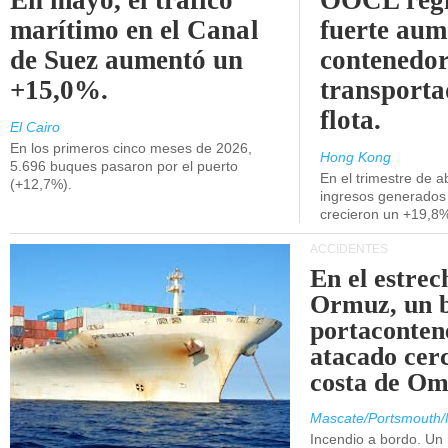
En mayo, el tráfico
OOCL regi
marítimo en el Canal
fuerte aum
de Suez aumentó un
contenedor
+15,0%.
transporta
flota.
El Cairo
En los primeros cinco meses de 2026,
Hong Kong
5.696 buques pasaron por el puerto
En el trimestre de abr
(+12,7%).
ingresos generados 
crecieron un +19,8
ACCIDENTES
En el estrec
Ormuz, un 
portaconten
atacado cerc
costa de Om
Mascate/Portsmouth/
Incendio a bordo. Un