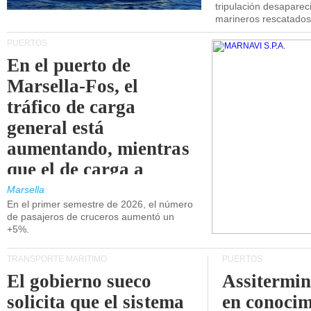
tripulación desaparec
marineros rescatados
PUERTOS
En el puerto de
Marsella-Fos, el
tráfico de carga
general está
aumentando, mientras
que el de carga a
granel está
Marsella
En el primer semestre de 2026, el número
disminuyendo.
de pasajeros de cruceros aumentó un
+5%.
TRANSPORTE MARÍTIMO
PUERTOS
El gobierno sueco
Assitermin
solicita que el sistema
en conocim