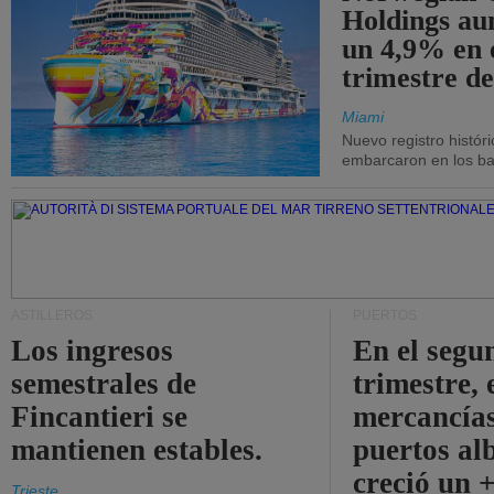
Holdings a
un 4,9% en 
trimestre de
Miami
Nuevo registro histór
embarcaron en los bar
ASTILLEROS
PUERTOS
Los ingresos
En el segu
semestrales de
trimestre, 
Fincantieri se
mercancías
mantienen estables.
puertos al
creció un 
Trieste