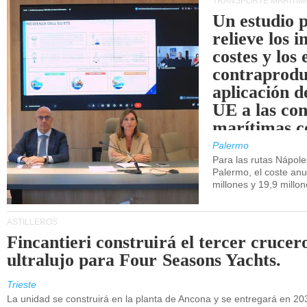
TRANSPORTE MARÍTIM
Un estudio 
relieve los 
costes y los 
contraprodu
aplicación 
UE a las co
marítimas co
de Sicilia.
Palermo
Para las rutas Nápol
Palermo, el coste anu
millones y 19,9 millo
ASTILLEROS
Fincantieri construirá el tercer crucer
ultralujo para Four Seasons Yachts.
Trieste
La unidad se construirá en la planta de Ancona y se entregará en 20