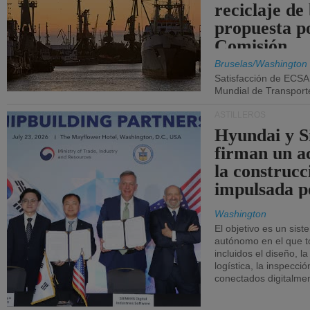
reciclaje de
propuesta p
Comisión.
Bruselas/Washington
Satisfacción de ECSA
Mundial de Transport
ASTILLEROS
Hyundai y 
firman un a
la construcc
impulsada p
Washington
El objetivo es un sist
autónomo en el que t
incluidos el diseño, la
logística, la inspecci
conectados digitalme