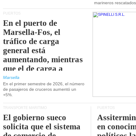
marineros rescatados
PUERTOS
En el puerto de
Marsella-Fos, el
tráfico de carga
general está
aumentando, mientras
que el de carga a
granel está
Marsella
En el primer semestre de 2026, el número
disminuyendo.
de pasajeros de cruceros aumentó un
+5%.
TRANSPORTE MARÍTIMO
PUERTOS
El gobierno sueco
Assitermin
solicita que el sistema
en conocim
de comercio de
políticos l