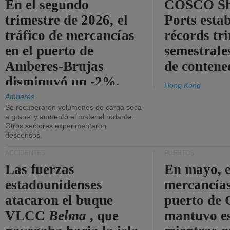
En el segundo
COSCO Sh
trimestre de 2026, el
Ports esta
tráfico de mercancías
récords tr
en el puerto de
semestrales
Amberes-Brujas
de contene
disminuyó un -2%.
Hong Kong
Amberes
Se recuperaron volúmenes de carga seca
a granel y aumentó el material rodante.
Otros sectores experimentaron
descensos.
ACCIDENTES
PUERTOS
Las fuerzas
En mayo, e
estadounidenses
mercancías
atacaron el buque
puerto de 
VLCC
Belma
, que
mantuvo es