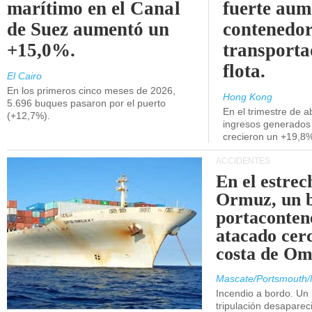
marítimo en el Canal
fuerte aum
de Suez aumentó un
contenedor
+15,0%.
transporta
flota.
El Cairo
En los primeros cinco meses de 2026,
Hong Kong
5.696 buques pasaron por el puerto
En el trimestre de abr
(+12,7%).
ingresos generados 
crecieron un +19,8
ACCIDENTES
En el estrec
Ormuz, un 
portaconten
atacado cerc
costa de Om
Mascate/Portsmouth/
Incendio a bordo. Un
tripulación desaparec