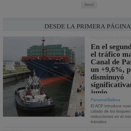
Send
DESDE LA PRIMERA PÁGIN
TRANSPORTE MARÍTIM
En el segund
el tráfico m
Canal de Pa
un +9,6%, p
disminuyó
significativ
junio.
Panamá/Balboa
El ACP introduce nuev
calado de los buques
reducciones en el nú
tránsitos.