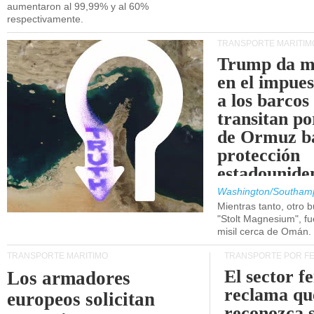
aumentaron al 99,99% y al 60%
respectivamente.
TRANSPORTE MARÍTIM
Trump da m
en el impue
a los barcos
transitan po
de Ormuz b
protección
estadounide
Washington/Southam
Mientras tanto, otro b
"Stolt Magnesium", f
misil cerca de Omán.
TRANSPORTE MARÍTIMO
TRANSPORTE POR F
El sector f
Los armadores
reclama qu
europeos solicitan
reconozca 