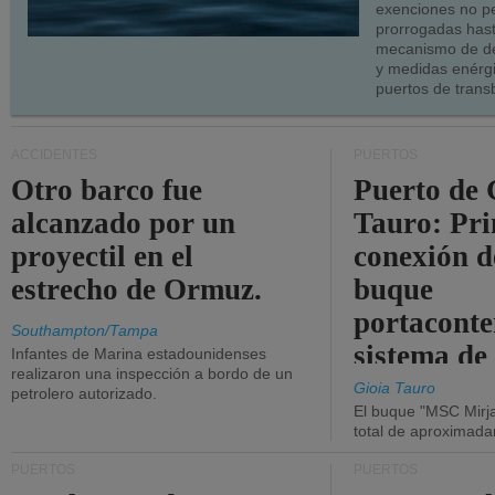
exenciones no p
prorrogadas has
mecanismo de de
y medidas enérgi
puertos de trans
ACCIDENTES
PUERTOS
Otro barco fue
Puerto de 
alcanzado por un
Tauro: Pr
proyectil en el
conexión d
estrecho de Ormuz.
buque
portaconte
Southampton/Tampa
sistema de
Infantes de Marina estadounidenses
realizaron una inspección a bordo de un
la red eléc
Gioia Tauro
petrolero autorizado.
El buque "MSC Mirja
total de aproximad
PUERTOS
PUERTOS