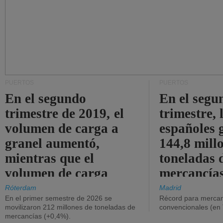
PUERTOS
PUERTOS
En el segundo
En el segu
trimestre de 2019, el
trimestre, 
volumen de carga a
españoles 
granel aumentó,
144,8 mill
mientras que el
toneladas 
volumen de carga
mercancías
general disminuyó.
Róterdam
Madrid
En el primer semestre de 2026 se
Récord para mercan
movilizaron 212 millones de toneladas de
convencionales (en
mercancías (+0,4%).