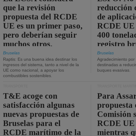
que la revisión
reducción 
propuesta del RCDE
de aplicaci
UE es un primer paso,
RCDE UE d
pero deberían seguir
400 tonela
muchos otros.
registro br
Bruselas
Bruselas
Raptis: Es una buena idea destinar los
Agradecimiento por
ingresos del sistema, tanto a nivel de la
destinadas a reducir
UE como nacional, a apoyar los
buques evasivas.
combustibles sostenibles.
TRANSPORTE
TRANSPORTE MARÍT
T&E acoge con
Para Assar
satisfacción algunas
propuesta 
nuevas propuestas de
Comisión s
Bruselas para el
RCDE UE e
RCDE marítimo de la
mientras q