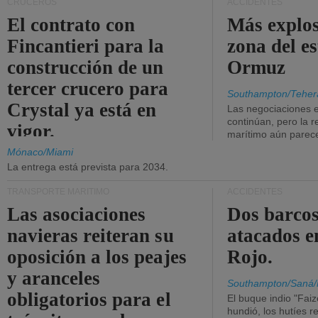
CRUCEROS
ACCIDENTES
El contrato con
Más explos
Fincantieri para la
zona del e
construcción de un
Ormuz
tercer crucero para
Southampton/Teher
Crystal ya está en
Las negociaciones 
continúan, pero la r
vigor.
marítimo aún parece
Mónaco/Miami
La entrega está prevista para 2034.
TRANSPORTE MARÍTIMO
ACCIDENTES
Las asociaciones
Dos barcos
navieras reiteran su
atacados e
oposición a los peajes
Rojo.
y aranceles
Southampton/Saná/
obligatorios para el
El buque indio "Fai
hundió, los hutíes re