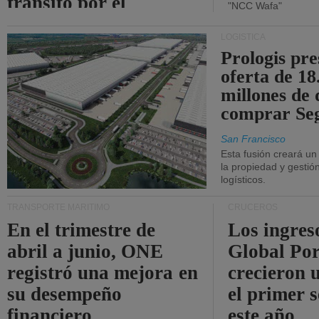
tránsito por el
"NCC Wafa"
estrecho de Ormuz.
LOGÍSTICA
Prologis pr
oferta de 18
millones de 
comprar Se
San Francisco
Esta fusión creará u
la propiedad y gestió
logísticos.
TRANSPORTE MARÍTIMO
CRUCEROS
En el trimestre de
Los ingres
abril a junio, ONE
Global Por
registró una mejora en
crecieron 
su desempeño
el primer 
financiero.
este año.