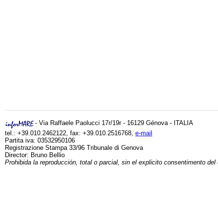
- Via Raffaele Paolucci 17r/19r - 16129 Génova - ITALIA
tel.: +39.010.2462122, fax: +39.010.2516768,
e-mail
Partita iva: 03532950106
Registrazione Stampa 33/96 Tribunale di Genova
Director: Bruno Bellio
Prohibida la reproducción, total o parcial, sin el explicito consentimento del 