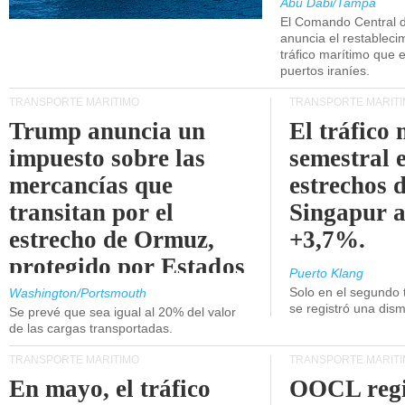
Abu Dabi/Tampa
El Comando Central 
anuncia el restableci
tráfico marítimo que e
puertos iraníes.
TRANSPORTE MARÍTIMO
TRANSPORTE MARÍT
Trump anuncia un
El tráfico
impuesto sobre las
semestral e
mercancías que
estrechos 
transitan por el
Singapur 
estrecho de Ormuz,
+3,7%.
protegido por Estados
Puerto Klang
Unidos.
Solo en el segundo 
Washington/Portsmouth
se registró una dism
Se prevé que sea igual al 20% del valor
de las cargas transportadas.
TRANSPORTE MARÍTIMO
TRANSPORTE MARÍT
En mayo, el tráfico
OOCL regi