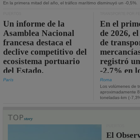
En la primera mitad del año, el tráfico marítimo disminuyó un -0,5%.
PUERTOS
TRANSPORTE POR F
Un informe de la
En el prim
Asamblea Nacional
de 2026, e
francesa destaca el
de transpo
declive competitivo del
mercancía
ecosistema portuario
registró un
del Estado.
-2,7% en l
operativos
París
Roma
Los volúmenes de tr
aproximadamente 8.
toneladas-km (-7,3%
PUERTOS
El Observ