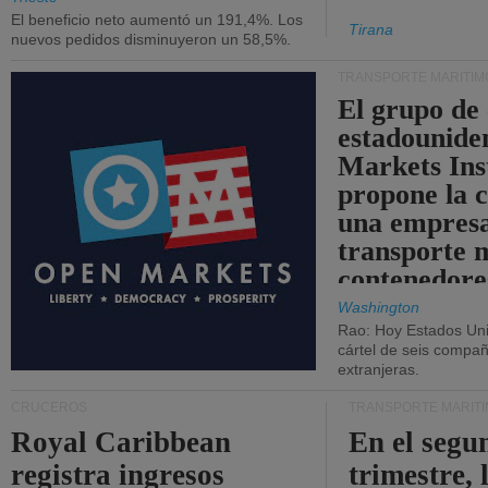
El beneficio neto aumentó un 191,4%. Los
Tirana
nuevos pedidos disminuyeron un 58,5%.
TRANSPORTE MARÍTIM
El grupo de
estadounide
Markets Ins
propone la 
una empresa
transporte 
contenedore
Washington
Rao: Hoy Estados Un
cártel de seis compañ
extranjeras.
CRUCEROS
TRANSPORTE MARÍT
Royal Caribbean
En el segu
registra ingresos
trimestre, 