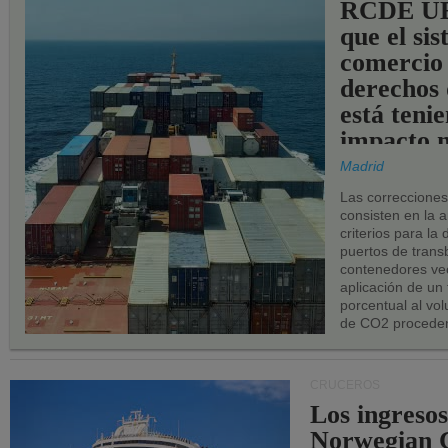
RCDE UE
que el si
comercio
derechos 
está teni
impacto n
los puerto
Madrid
UE.
Las correccione
consisten en la a
criterios para la
puertos de trans
contenedores vec
aplicación de un
porcentual al vo
de CO2 proceden
CRUCEROS
Los ingresos
Norwegian C