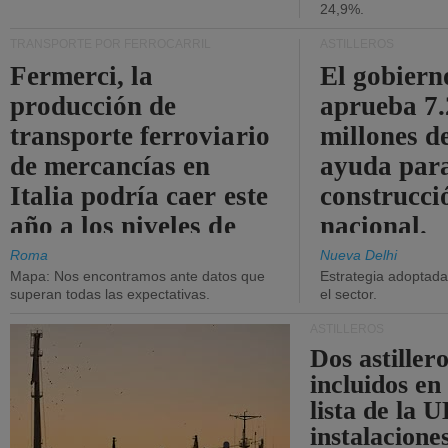
24,9%.
TRANSPORTE POR FERROCARRIL
ASTILLEROS
Fermerci, la
El gobiern
producción de
aprueba 7
transporte ferroviario
millones d
de mercancías en
ayuda para
Italia podría caer este
construcci
año a los niveles de
nacional.
2015.
Roma
Nueva Delhi
Mapa: Nos encontramos ante datos que
Estrategia adoptada 
superan todas las expectativas.
el sector.
ASTILLEROS
Dos astillero
incluidos en
lista de la 
instalacione