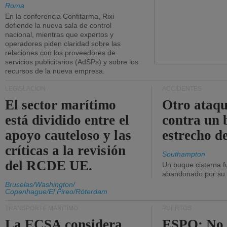
Roma
En la conferencia Confitarma, Rixi
defiende la nueva sala de control
nacional, mientras que expertos y
operadores piden claridad sobre las
relaciones con los proveedores de
servicios publicitarios (AdSPs) y sobre los
recursos de la nueva empresa.
LEGISLACIÓN
ACCIDENTES
El sector marítimo
Otro ataq
está dividido entre el
contra un 
apoyo cauteloso y las
estrecho d
críticas a la revisión
Southampton
del RCDE UE.
Un buque cisterna f
abandonado por su t
Bruselas/Washington/
Copenhague/El Pireo/Róterdam
TRANSPORTE MARÍTIMO
PUERTOS
La ECSA considera
ESPO: No 