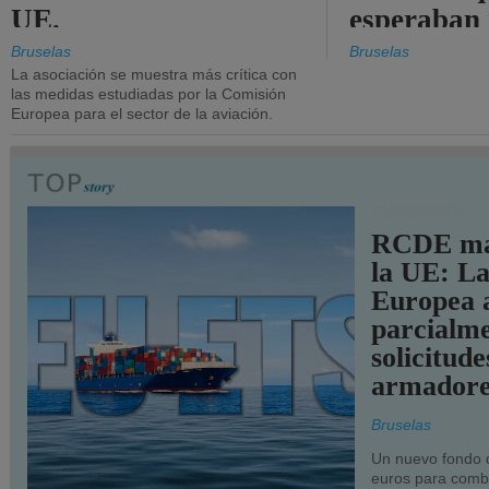
UE.
esperaban
más audac
Bruselas
Bruselas
La asociación se muestra más crítica con
las medidas estudiadas por la Comisión
Europea para el sector de la aviación.
TRANSPORTE
RCDE ma
la UE: L
Europea 
parcialme
solicitude
armadore
Bruselas
Un nuevo fondo 
euros para combu