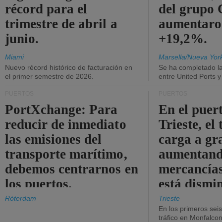
récord para el
del grup
trimestre de abril a
aumentaro
junio.
+19,2%.
Miami
Marsella/Nueva Yor
Nuevo récord histórico de facturación en
Se ha completado l
el primer semestre de 2026.
entre United Ports 
PUERTOS
PUERTOS
PortXchange: Para
En el puer
reducir de inmediato
Trieste, el 
las emisiones del
carga a gr
transporte marítimo,
aumentando
debemos centrarnos en
mercancías
los puertos.
está dismi
Róterdam
Trieste
En los primeros sei
tráfico en Monfalco