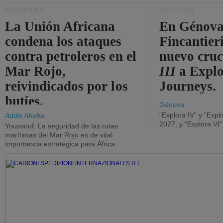
ACCIDENTES
CRUCEROS
La Unión Africana
En Génova
condena los ataques
Fincantieri
contra petroleros en el
nuevo cru
Mar Rojo,
III
a Expl
reivindicados por los
Journeys.
hutíes.
Génova
"Explora IV" y "Expl
Addis Abeba
2027, y "Explora VI
Youssouf: La seguridad de las rutas
marítimas del Mar Rojo es de vital
importancia estratégica para África.