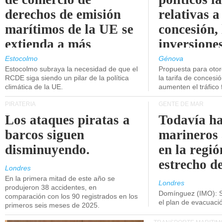
derechos de emisión
relativas a
marítimos de la UE se
concesión, 
extienda a más
inversiones
buques.
intermodal
Estocolmo
Génova
Estocolmo subraya la necesidad de que el
Propuesta para oto
RCDE siga siendo un pilar de la política
la tarifa de concesi
climática de la UE.
aumenten el tráfico f
PIRATERÍA
GENTE DE MAR
Los ataques piratas a
Todavía ha
barcos siguen
marineros
disminuyendo.
en la regió
estrecho d
Londres
En la primera mitad de este año se
Londres
produjeron 38 accidentes, en
Domínguez (IMO): S
comparación con los 90 registrados en los
el plan de evacuac
primeros seis meses de 2025.