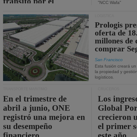
tránsito por el
"NCC Wafa"
estrecho de Ormuz.
LOGÍSTICA
Prologis pr
oferta de 18
millones de 
comprar Se
San Francisco
Esta fusión creará u
la propiedad y gestió
logísticos.
TRANSPORTE MARÍTIMO
CRUCEROS
En el trimestre de
Los ingres
abril a junio, ONE
Global Por
registró una mejora en
crecieron 
su desempeño
el primer 
financiero.
este año.