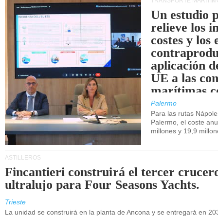
TRANSPORTE MARÍTIM
Un estudio 
relieve los 
costes y los 
contraprodu
aplicación 
UE a las co
marítimas co
de Sicilia.
Palermo
Para las rutas Nápol
Palermo, el coste anu
millones y 19,9 millo
ASTILLEROS
Fincantieri construirá el tercer crucer
ultralujo para Four Seasons Yachts.
Trieste
La unidad se construirá en la planta de Ancona y se entregará en 20