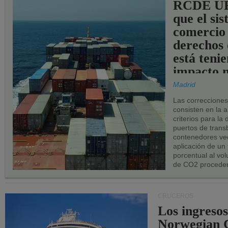
RCDE UE
que el si
comercio
derechos 
está teni
impacto n
los puerto
Madrid
UE.
Las correccione
consisten en la a
criterios para la
puertos de trans
contenedores vec
aplicación de un
porcentual al vo
de CO2 proceden
CRUCEROS
Los ingresos
Norwegian C