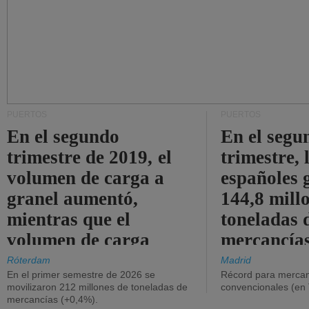
PUERTOS
PUERTOS
En el segundo
En el segu
trimestre de 2019, el
trimestre, 
volumen de carga a
españoles 
granel aumentó,
144,8 mill
mientras que el
toneladas 
volumen de carga
mercancías
general disminuyó.
Róterdam
Madrid
En el primer semestre de 2026 se
Récord para mercan
movilizaron 212 millones de toneladas de
convencionales (en
mercancías (+0,4%).