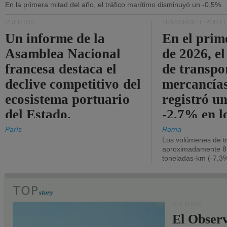
En la primera mitad del año, el tráfico marítimo disminuyó un -0,5%.
PUERTOS
TRANSPORTE POR F
Un informe de la
En el prim
Asamblea Nacional
de 2026, e
francesa destaca el
de transpo
declive competitivo del
mercancía
ecosistema portuario
registró un
del Estado.
-2,7% en l
operativos
París
Roma
Los volúmenes de tr
aproximadamente 8.
toneladas-km (-7,3%
PUERTOS
El Observ