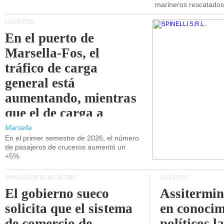
marineros rescatados
PUERTOS
En el puerto de
Marsella-Fos, el
tráfico de carga
general está
aumentando, mientras
que el de carga a
granel está
Marsella
En el primer semestre de 2026, el número
disminuyendo.
de pasajeros de cruceros aumentó un
+5%.
TRANSPORTE MARÍTIMO
PUERTOS
El gobierno sueco
Assitermin
solicita que el sistema
en conocim
de comercio de
políticos l