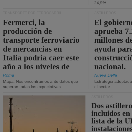
24,9%.
TRANSPORTE POR FERROCARRIL
ASTILLEROS
Fermerci, la
El gobiern
producción de
aprueba 7
transporte ferroviario
millones d
de mercancías en
ayuda para
Italia podría caer este
construcci
año a los niveles de
nacional.
2015.
Roma
Nueva Delhi
Mapa: Nos encontramos ante datos que
Estrategia adoptada 
superan todas las expectativas.
el sector.
ASTILLEROS
Dos astillero
incluidos en
lista de la 
instalacione