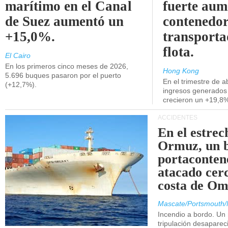
marítimo en el Canal
fuerte aum
de Suez aumentó un
contenedor
+15,0%.
transporta
flota.
El Cairo
En los primeros cinco meses de 2026,
Hong Kong
5.696 buques pasaron por el puerto
En el trimestre de abr
(+12,7%).
ingresos generados 
crecieron un +19,8
ACCIDENTES
En el estrec
Ormuz, un 
portaconten
atacado cerc
costa de Om
Mascate/Portsmouth/
Incendio a bordo. Un
tripulación desaparec