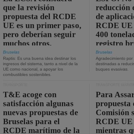
que la revisión
reducción 
propuesta del RCDE
de aplicaci
UE es un primer paso,
RCDE UE d
pero deberían seguir
400 tonela
muchos otros.
registro br
Bruselas
Bruselas
Raptis: Es una buena idea destinar los
Agradecimiento por
ingresos del sistema, tanto a nivel de la
destinadas a reducir
UE como nacional, a apoyar los
buques evasivas.
combustibles sostenibles.
TRANSPORTE
TRANSPORTE MARÍT
T&E acoge con
Para Assar
satisfacción algunas
propuesta 
nuevas propuestas de
Comisión s
Bruselas para el
RCDE UE e
RCDE marítimo de la
mientras q