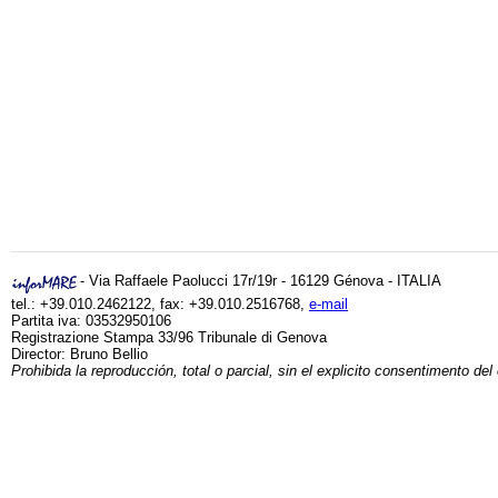
- Via Raffaele Paolucci 17r/19r - 16129 Génova - ITALIA
tel.: +39.010.2462122, fax: +39.010.2516768,
e-mail
Partita iva: 03532950106
Registrazione Stampa 33/96 Tribunale di Genova
Director: Bruno Bellio
Prohibida la reproducción, total o parcial, sin el explicito consentimento del 