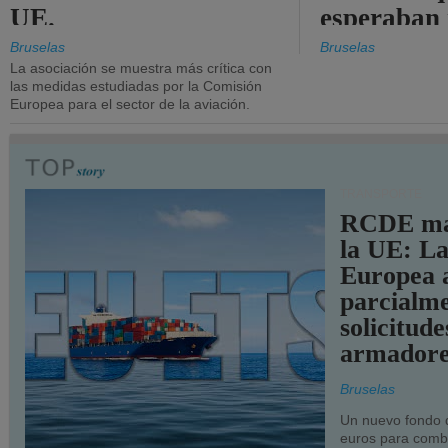
UE.
esperaban
más audac
Bruselas
Bruselas
La asociación se muestra más crítica con
las medidas estudiadas por la Comisión
Europea para el sector de la aviación.
TRANSPORTE
RCDE ma
la UE: L
Europea 
parcialme
solicitude
armadore
Bruselas
Un nuevo fondo 
euros para combu