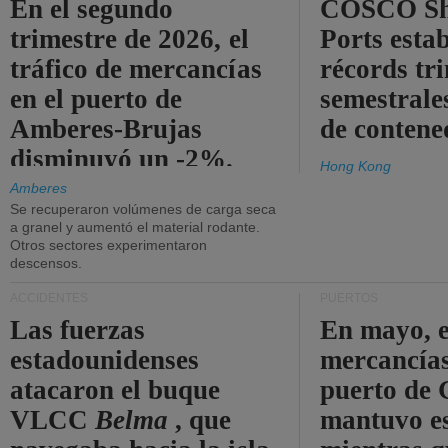
En el segundo
COSCO Sh
trimestre de 2026, el
Ports esta
tráfico de mercancías
récords tr
en el puerto de
semestrales
Amberes-Brujas
de contene
disminuyó un -2%.
Hong Kong
Amberes
Se recuperaron volúmenes de carga seca
a granel y aumentó el material rodante.
Otros sectores experimentaron
descensos.
ACCIDENTES
PUERTOS
Las fuerzas
En mayo, e
estadounidenses
mercancías
atacaron el buque
puerto de 
VLCC
Belma
, que
mantuvo es