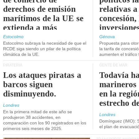
derechos de emisión
relativas a
marítimos de la UE se
concesión, 
extienda a más
inversiones
buques.
intermodal
Estocolmo
Génova
Estocolmo subraya la necesidad de que el
Propuesta para oto
RCDE siga siendo un pilar de la política
la tarifa de concesi
climática de la UE.
aumenten el tráfico f
PIRATERÍA
GENTE DE MAR
Los ataques piratas a
Todavía ha
barcos siguen
marineros
disminuyendo.
en la regió
estrecho d
Londres
En la primera mitad de este año se
Londres
produjeron 38 accidentes, en
Domínguez (IMO): S
comparación con los 90 registrados en los
el plan de evacuac
primeros seis meses de 2025.