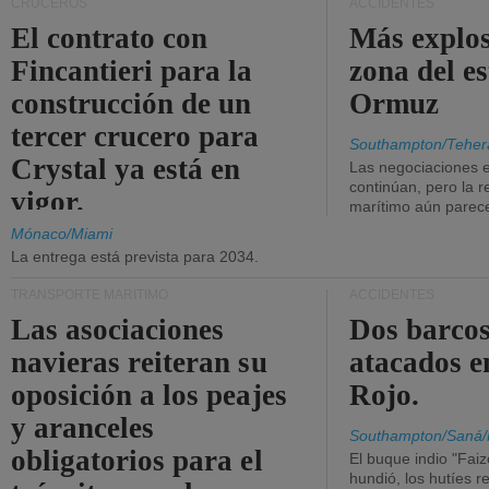
CRUCEROS
ACCIDENTES
El contrato con
Más explos
Fincantieri para la
zona del e
construcción de un
Ormuz
tercer crucero para
Southampton/Teher
Crystal ya está en
Las negociaciones 
continúan, pero la r
vigor.
marítimo aún parece
Mónaco/Miami
La entrega está prevista para 2034.
TRANSPORTE MARÍTIMO
ACCIDENTES
Las asociaciones
Dos barcos
navieras reiteran su
atacados e
oposición a los peajes
Rojo.
y aranceles
Southampton/Saná/
obligatorios para el
El buque indio "Fai
hundió, los hutíes re