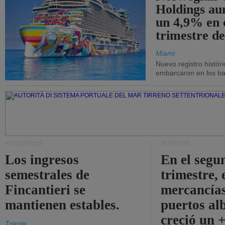
Holdings a
un 4,9% en 
trimestre de
Miami
Nuevo registro histór
embarcaron en los bar
ASTILLEROS
PUERTOS
Los ingresos
En el segu
semestrales de
trimestre, 
Fincantieri se
mercancías
mantienen estables.
puertos al
creció un 
Trieste