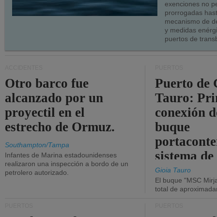
exenciones no p
prorrogadas has
mecanismo de de
y medidas enérgi
puertos de trans
ACCIDENTES
PUERTOS
Otro barco fue
Puerto de 
alcanzado por un
Tauro: Pr
proyectil en el
conexión d
estrecho de Ormuz.
buque
portaconte
Southampton/Tampa
sistema de
Infantes de Marina estadounidenses
realizaron una inspección a bordo de un
la red eléc
Gioia Tauro
petrolero autorizado.
El buque "MSC Mirja
total de aproximad
PUERTOS
PUERTOS