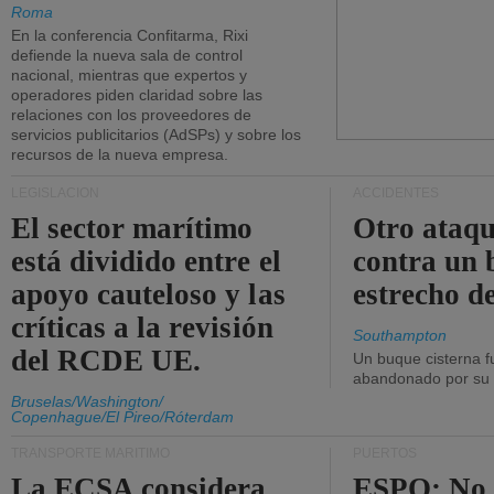
Roma
En la conferencia Confitarma, Rixi
defiende la nueva sala de control
nacional, mientras que expertos y
operadores piden claridad sobre las
relaciones con los proveedores de
servicios publicitarios (AdSPs) y sobre los
recursos de la nueva empresa.
LEGISLACIÓN
ACCIDENTES
El sector marítimo
Otro ataq
está dividido entre el
contra un 
apoyo cauteloso y las
estrecho d
críticas a la revisión
Southampton
del RCDE UE.
Un buque cisterna f
abandonado por su t
Bruselas/Washington/
Copenhague/El Pireo/Róterdam
TRANSPORTE MARÍTIMO
PUERTOS
La ECSA considera
ESPO: No 