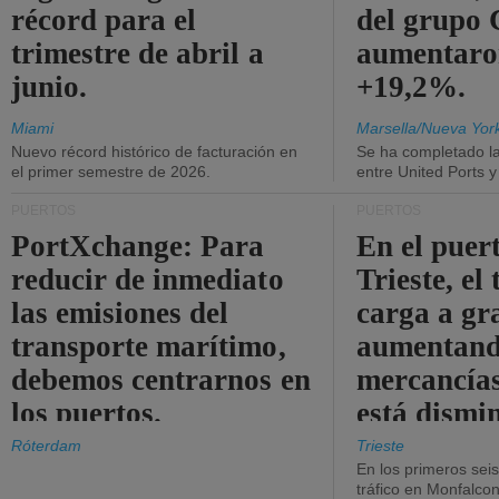
récord para el
del grup
trimestre de abril a
aumentaro
junio.
+19,2%.
Miami
Marsella/Nueva Yor
Nuevo récord histórico de facturación en
Se ha completado l
el primer semestre de 2026.
entre United Ports 
PUERTOS
PUERTOS
PortXchange: Para
En el puer
reducir de inmediato
Trieste, el 
las emisiones del
carga a gr
transporte marítimo,
aumentando
debemos centrarnos en
mercancías
los puertos.
está dismi
Róterdam
Trieste
En los primeros sei
tráfico en Monfalco