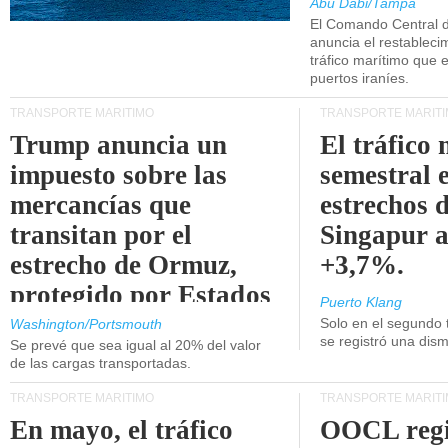
Abu Dabi/Tampa
El Comando Central 
anuncia el restableci
tráfico marítimo que e
puertos iraníes.
TRANSPORTE MARÍTIMO
TRANSPORTE MARÍT
Trump anuncia un
El tráfico
impuesto sobre las
semestral e
mercancías que
estrechos 
transitan por el
Singapur 
estrecho de Ormuz,
+3,7%.
protegido por Estados
Puerto Klang
Unidos.
Solo en el segundo 
Washington/Portsmouth
se registró una dism
Se prevé que sea igual al 20% del valor
de las cargas transportadas.
TRANSPORTE MARÍTIMO
TRANSPORTE MARÍT
En mayo, el tráfico
OOCL regi