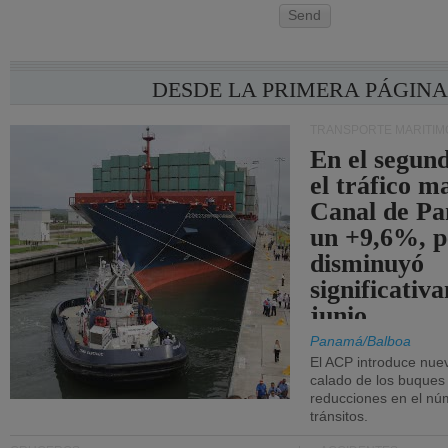
Send
DESDE LA PRIMERA PÁGIN
TRANSPORTE MARÍTIM
En el segund
el tráfico m
Canal de Pa
un +9,6%, p
disminuyó
significativ
junio.
Panamá/Balboa
El ACP introduce nuev
calado de los buques
reducciones en el nú
tránsitos.