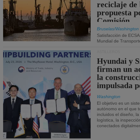
reciclaje de
propuesta p
Comisión.
Bruselas/Washington
Satisfacción de ECSA
Mundial de Transport
ASTILLEROS
Hyundai y 
firman un a
la construcc
impulsada p
Washington
El objetivo es un sist
autónomo en el que t
incluidos el diseño, la
logística, la inspecci
conectados digitalme