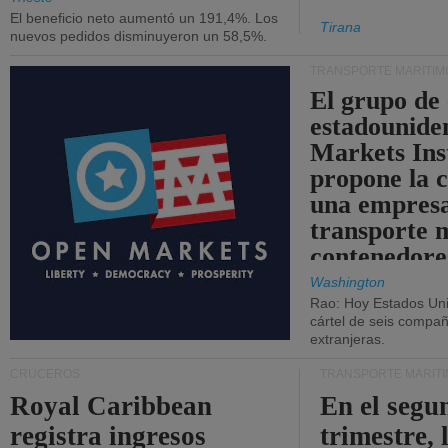
El beneficio neto aumentó un 191,4%. Los
Tirana
nuevos pedidos disminuyeron un 58,5%.
TRANSPORTE MARÍTIM
El grupo de
estadounide
Markets Ins
propone la 
una empresa
transporte 
contenedore
Washington
Rao: Hoy Estados Un
cártel de seis compañ
extranjeras.
CRUCEROS
TRANSPORTE MARÍT
Royal Caribbean
En el segu
registra ingresos
trimestre, 