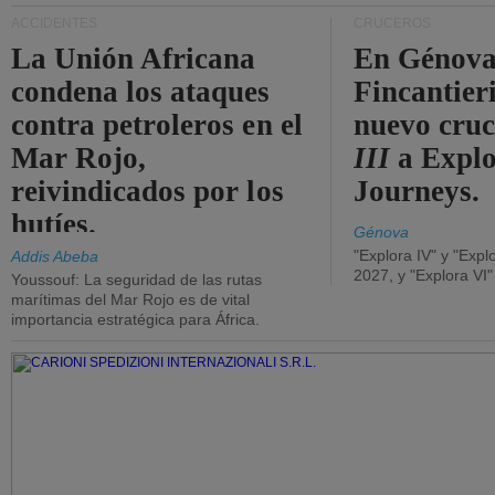
ACCIDENTES
CRUCEROS
La Unión Africana
En Génova
condena los ataques
Fincantieri
contra petroleros en el
nuevo cru
Mar Rojo,
III
a Expl
reivindicados por los
Journeys.
hutíes.
Génova
"Explora IV" y "Expl
Addis Abeba
2027, y "Explora VI
Youssouf: La seguridad de las rutas
marítimas del Mar Rojo es de vital
importancia estratégica para África.