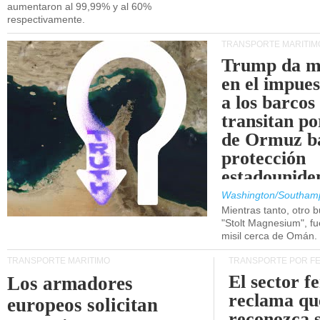
aumentaron al 99,99% y al 60%
respectivamente.
TRANSPORTE MARÍTIM
Trump da m
en el impue
a los barcos
transitan po
de Ormuz b
protección
estadounide
Washington/Southam
Mientras tanto, otro b
"Stolt Magnesium", f
misil cerca de Omán.
TRANSPORTE MARÍTIMO
TRANSPORTE POR F
El sector f
Los armadores
reclama qu
europeos solicitan
reconozca 