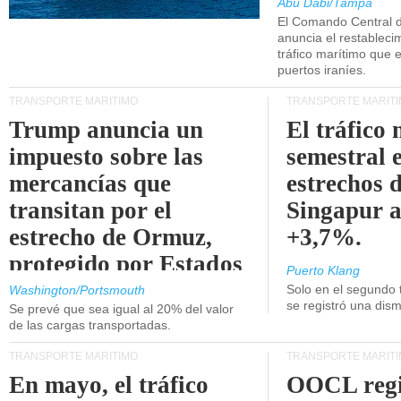
Abu Dabi/Tampa
El Comando Central 
anuncia el restableci
tráfico marítimo que e
puertos iraníes.
TRANSPORTE MARÍTIMO
TRANSPORTE MARÍT
Trump anuncia un
El tráfico
impuesto sobre las
semestral e
mercancías que
estrechos 
transitan por el
Singapur 
estrecho de Ormuz,
+3,7%.
protegido por Estados
Puerto Klang
Unidos.
Solo en el segundo 
Washington/Portsmouth
se registró una dism
Se prevé que sea igual al 20% del valor
de las cargas transportadas.
TRANSPORTE MARÍTIMO
TRANSPORTE MARÍT
En mayo, el tráfico
OOCL regi