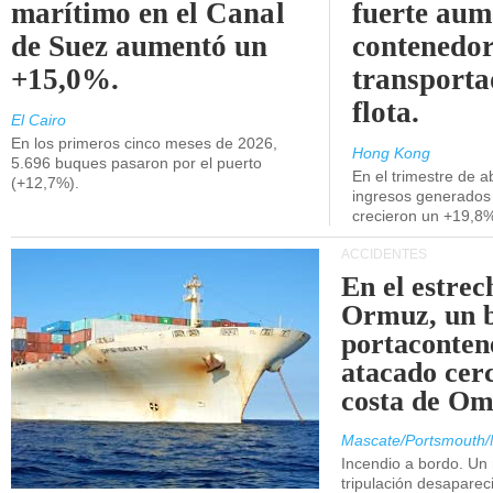
marítimo en el Canal
fuerte aum
de Suez aumentó un
contenedor
+15,0%.
transporta
flota.
El Cairo
En los primeros cinco meses de 2026,
Hong Kong
5.696 buques pasaron por el puerto
En el trimestre de abr
(+12,7%).
ingresos generados 
crecieron un +19,8
ACCIDENTES
En el estrec
Ormuz, un 
portaconten
atacado cerc
costa de Om
Mascate/Portsmouth/
Incendio a bordo. Un
tripulación desaparec