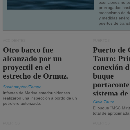
exenciones no p
prorrogadas has
mecanismo de de
y medidas enérgi
puertos de trans
ACCIDENTES
PUERTOS
Otro barco fue
Puerto de 
alcanzado por un
Tauro: Pr
proyectil en el
conexión d
estrecho de Ormuz.
buque
portaconte
Southampton/Tampa
sistema de
Infantes de Marina estadounidenses
realizaron una inspección a bordo de un
la red eléc
Gioia Tauro
petrolero autorizado.
El buque "MSC Mirja
total de aproximad
PUERTOS
PUERTOS