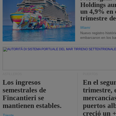
Holdings a
un 4,9% en 
trimestre de
Miami
Nuevo registro histór
embarcaron en los bar
ASTILLEROS
PUERTOS
Los ingresos
En el segu
semestrales de
trimestre, 
Fincantieri se
mercancías
mantienen estables.
puertos al
creció un 
Trieste