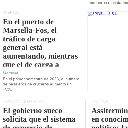
marineros rescatados
PUERTOS
En el puerto de
Marsella-Fos, el
tráfico de carga
general está
aumentando, mientras
que el de carga a
granel está
Marsella
En el primer semestre de 2026, el número
disminuyendo.
de pasajeros de cruceros aumentó un
+5%.
TRANSPORTE MARÍTIMO
PUERTOS
El gobierno sueco
Assitermin
solicita que el sistema
en conocim
de comercio de
políticos l