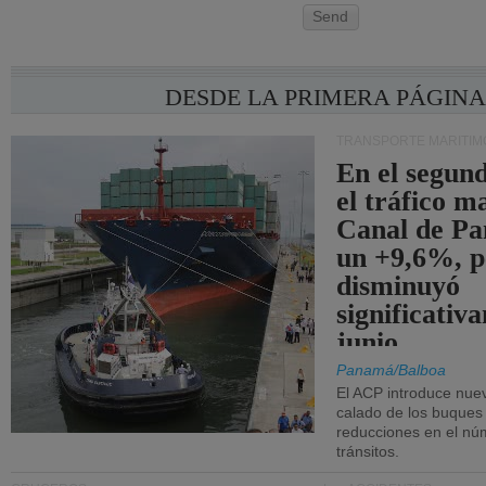
Send
DESDE LA PRIMERA PÁGIN
TRANSPORTE MARÍTIM
En el segund
el tráfico m
Canal de Pa
un +9,6%, p
disminuyó
significativ
junio.
Panamá/Balboa
El ACP introduce nuev
calado de los buques
reducciones en el nú
tránsitos.