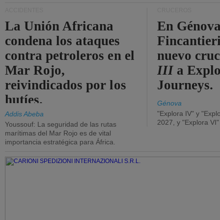
ACCIDENTES
CRUCEROS
La Unión Africana
En Génova
condena los ataques
Fincantieri
contra petroleros en el
nuevo cru
Mar Rojo,
III
a Expl
reivindicados por los
Journeys.
hutíes.
Génova
"Explora IV" y "Expl
Addis Abeba
2027, y "Explora VI
Youssouf: La seguridad de las rutas
marítimas del Mar Rojo es de vital
importancia estratégica para África.