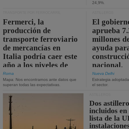
24,9%.
TRANSPORTE POR FERROCARRIL
ASTILLEROS
Fermerci, la
El gobiern
producción de
aprueba 7
transporte ferroviario
millones d
de mercancías en
ayuda para
Italia podría caer este
construcci
año a los niveles de
nacional.
2015.
Roma
Nueva Delhi
Mapa: Nos encontramos ante datos que
Estrategia adoptada 
superan todas las expectativas.
el sector.
ASTILLEROS
Dos astillero
incluidos en
lista de la 
instalacione