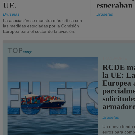
UE.
esperaban
más audac
Bruselas
Bruselas
La asociación se muestra más crítica con
las medidas estudiadas por la Comisión
Europea para el sector de la aviación.
TRANSPORTE
RCDE ma
la UE: L
Europea 
parcialme
solicitude
armadore
Bruselas
Un nuevo fondo 
euros para combu