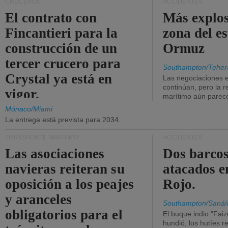
CRUCEROS
ACCIDENTES
El contrato con
Más explos
Fincantieri para la
zona del e
construcción de un
Ormuz
tercer crucero para
Southampton/Teher
Crystal ya está en
Las negociaciones 
continúan, pero la r
vigor.
marítimo aún parece
Mónaco/Miami
La entrega está prevista para 2034.
TRANSPORTE MARÍTIMO
ACCIDENTES
Las asociaciones
Dos barcos
navieras reiteran su
atacados e
oposición a los peajes
Rojo.
y aranceles
Southampton/Saná/
obligatorios para el
El buque indio "Fai
hundió, los hutíes re