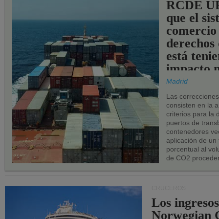
RCDE UE
que el si
comercio
derechos 
está teni
impacto n
los puerto
Madrid
UE.
Las correccione
consisten en la a
criterios para la
puertos de trans
contenedores vec
aplicación de un
porcentual al vo
de CO2 proceden
CRUCEROS
Los ingresos
Norwegian C