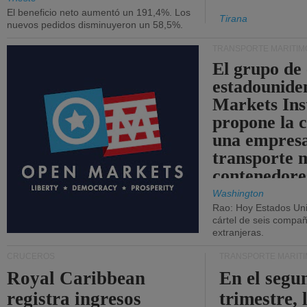
El beneficio neto aumentó un 191,4%. Los
Tirana
nuevos pedidos disminuyeron un 58,5%.
TRANSPORTE MARÍTIM
El grupo de
estadounide
Markets Ins
propone la 
una empresa
transporte 
contenedore
Washington
Rao: Hoy Estados Un
cártel de seis compañ
extranjeras.
CRUCEROS
TRANSPORTE MARÍT
Royal Caribbean
En el segu
registra ingresos
trimestre, 