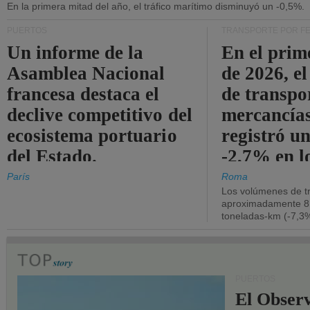
En la primera mitad del año, el tráfico marítimo disminuyó un -0,5%.
PUERTOS
TRANSPORTE POR F
Un informe de la
En el prim
Asamblea Nacional
de 2026, e
francesa destaca el
de transpo
declive competitivo del
mercancía
ecosistema portuario
registró un
del Estado.
-2,7% en l
operativos
París
Roma
Los volúmenes de tr
aproximadamente 8.
toneladas-km (-7,3%
PUERTOS
El Observ