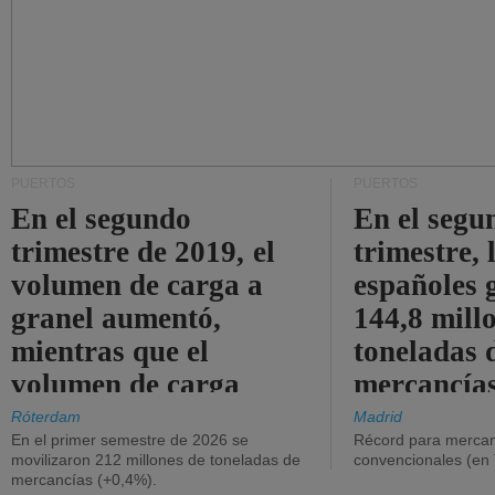
PUERTOS
PUERTOS
En el segundo
En el segu
trimestre de 2019, el
trimestre, 
volumen de carga a
españoles 
granel aumentó,
144,8 mill
mientras que el
toneladas 
volumen de carga
mercancías
general disminuyó.
Róterdam
Madrid
En el primer semestre de 2026 se
Récord para mercan
movilizaron 212 millones de toneladas de
convencionales (en
mercancías (+0,4%).