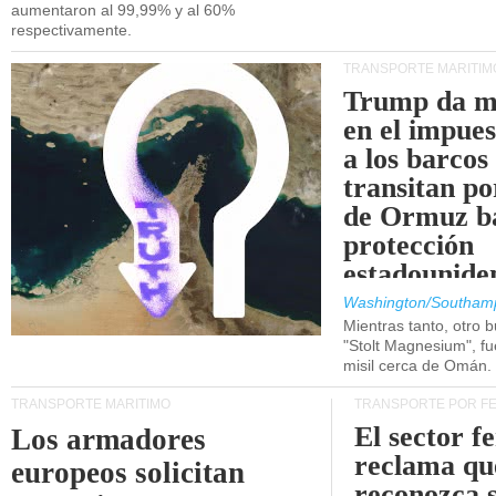
aumentaron al 99,99% y al 60%
respectivamente.
TRANSPORTE MARÍTIM
Trump da m
en el impue
a los barcos
transitan po
de Ormuz b
protección
estadounide
Washington/Southam
Mientras tanto, otro b
"Stolt Magnesium", f
misil cerca de Omán.
TRANSPORTE MARÍTIMO
TRANSPORTE POR F
El sector f
Los armadores
reclama qu
europeos solicitan
reconozca 