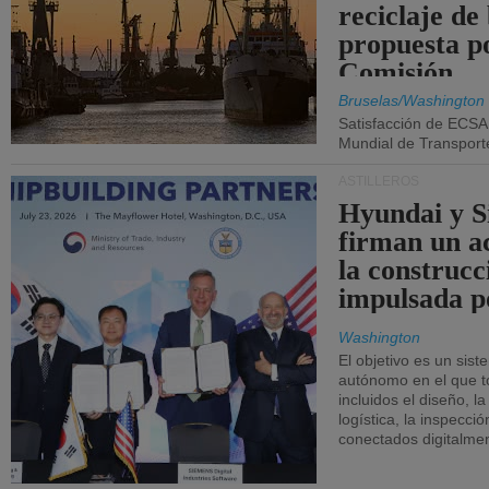
reciclaje de
propuesta p
Comisión.
Bruselas/Washington
Satisfacción de ECSA
Mundial de Transport
ASTILLEROS
Hyundai y 
firman un a
la construcc
impulsada p
Washington
El objetivo es un sist
autónomo en el que t
incluidos el diseño, la
logística, la inspecci
conectados digitalme