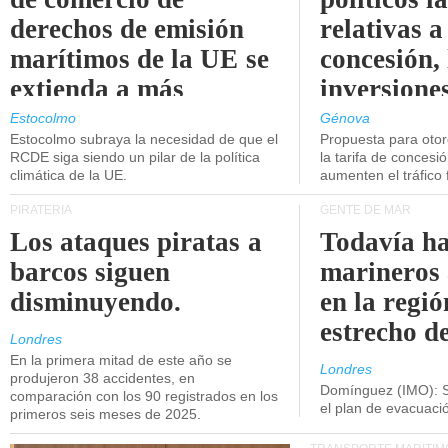
derechos de emisión
relativas a
marítimos de la UE se
concesión, 
extienda a más
inversiones
buques.
intermodal
Estocolmo
Génova
Estocolmo subraya la necesidad de que el
Propuesta para oto
RCDE siga siendo un pilar de la política
la tarifa de concesi
climática de la UE.
aumenten el tráfico f
PIRATERÍA
GENTE DE MAR
Los ataques piratas a
Todavía ha
barcos siguen
marineros
disminuyendo.
en la regió
estrecho d
Londres
En la primera mitad de este año se
Londres
produjeron 38 accidentes, en
Domínguez (IMO): S
comparación con los 90 registrados en los
el plan de evacuac
primeros seis meses de 2025.