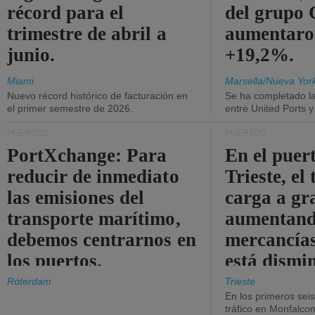
récord para el
del grup
trimestre de abril a
aumentaro
junio.
+19,2%.
Miami
Marsella/Nueva Yor
Nuevo récord histórico de facturación en
Se ha completado l
el primer semestre de 2026.
entre United Ports 
PUERTOS
PUERTOS
PortXchange: Para
En el puer
reducir de inmediato
Trieste, el 
las emisiones del
carga a gr
transporte marítimo,
aumentando
debemos centrarnos en
mercancías
los puertos.
está dismi
Róterdam
Trieste
En los primeros sei
tráfico en Monfalco