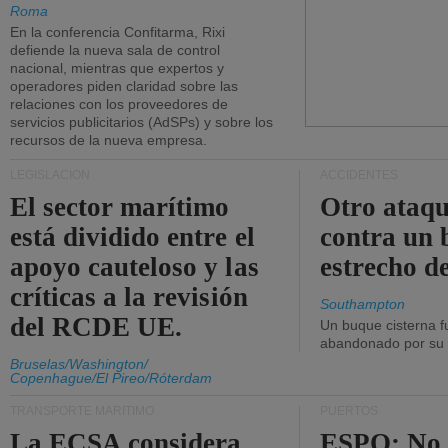
Roma
En la conferencia Confitarma, Rixi
defiende la nueva sala de control
nacional, mientras que expertos y
operadores piden claridad sobre las
relaciones con los proveedores de
servicios publicitarios (AdSPs) y sobre los
recursos de la nueva empresa.
LEGISLACIÓN
ACCIDENTES
El sector marítimo
Otro ataq
está dividido entre el
contra un 
apoyo cauteloso y las
estrecho d
críticas a la revisión
Southampton
del RCDE UE.
Un buque cisterna f
abandonado por su t
Bruselas/Washington/
Copenhague/El Pireo/Róterdam
TRANSPORTE MARÍTIMO
PUERTOS
La ECSA considera
ESPO: No 