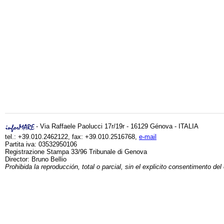
- Via Raffaele Paolucci 17r/19r - 16129 Génova - ITALIA
tel.: +39.010.2462122, fax: +39.010.2516768,
e-mail
Partita iva: 03532950106
Registrazione Stampa 33/96 Tribunale di Genova
Director: Bruno Bellio
Prohibida la reproducción, total o parcial, sin el explicito consentimento del 