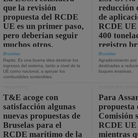
que la revisión
reducción 
propuesta del RCDE
de aplicaci
UE es un primer paso,
RCDE UE d
pero deberían seguir
400 tonela
muchos otros.
registro br
Bruselas
Bruselas
Raptis: Es una buena idea destinar los
Agradecimiento por
ingresos del sistema, tanto a nivel de la
destinadas a reducir
UE como nacional, a apoyar los
buques evasivas.
combustibles sostenibles.
TRANSPORTE
TRANSPORTE MARÍT
T&E acoge con
Para Assar
satisfacción algunas
propuesta 
nuevas propuestas de
Comisión s
Bruselas para el
RCDE UE e
RCDE marítimo de la
mientras q