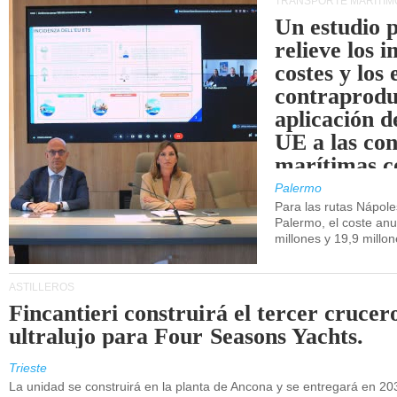
TRANSPORTE MARÍTIM
Un estudio 
relieve los 
costes y los 
contraprodu
aplicación 
UE a las co
marítimas co
de Sicilia.
Palermo
Para las rutas Nápol
Palermo, el coste anu
millones y 19,9 millo
ASTILLEROS
Fincantieri construirá el tercer crucer
ultralujo para Four Seasons Yachts.
Trieste
La unidad se construirá en la planta de Ancona y se entregará en 20