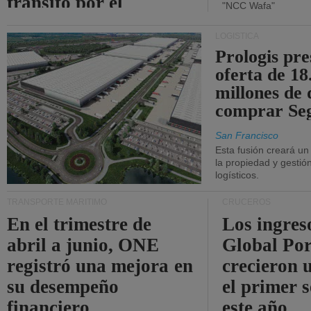
tránsito por el
"NCC Wafa"
estrecho de Ormuz.
LOGÍSTICA
Prologis pr
oferta de 18
millones de 
comprar Se
San Francisco
Esta fusión creará u
la propiedad y gestió
logísticos.
TRANSPORTE MARÍTIMO
CRUCEROS
En el trimestre de
Los ingres
abril a junio, ONE
Global Por
registró una mejora en
crecieron 
su desempeño
el primer 
financiero.
este año.