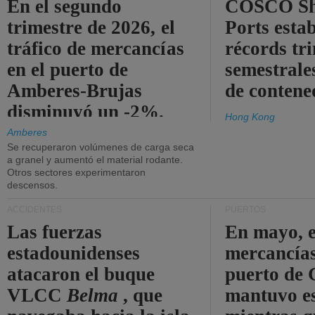
En el segundo
COSCO Sh
trimestre de 2026, el
Ports esta
tráfico de mercancías
récords tr
en el puerto de
semestrales
Amberes-Brujas
de contene
disminuyó un -2%.
Hong Kong
Amberes
Se recuperaron volúmenes de carga seca
a granel y aumentó el material rodante.
Otros sectores experimentaron
descensos.
ACCIDENTES
PUERTOS
Las fuerzas
En mayo, e
estadounidenses
mercancías
atacaron el buque
puerto de 
VLCC
Belma
, que
mantuvo es