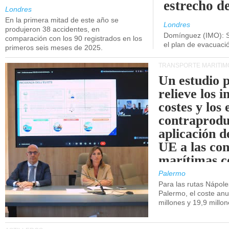
estrecho d
Londres
En la primera mitad de este año se
Londres
produjeron 38 accidentes, en
Domínguez (IMO): S
comparación con los 90 registrados en los
el plan de evacuac
primeros seis meses de 2025.
TRANSPORTE MARÍTIM
Un estudio 
relieve los 
costes y los 
contraprodu
aplicación 
UE a las co
marítimas co
de Sicilia.
Palermo
Para las rutas Nápol
Palermo, el coste anu
millones y 19,9 millo