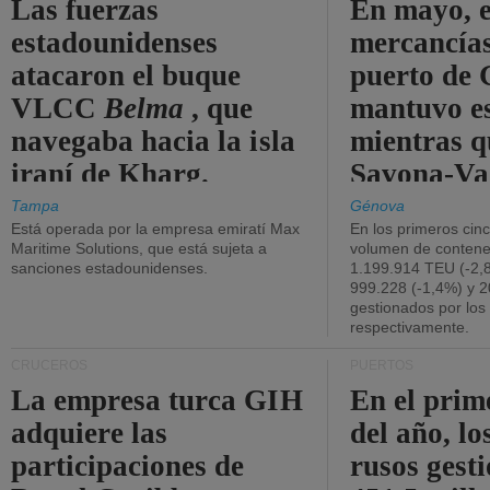
Las fuerzas
En mayo, e
estadounidenses
mercancías
atacaron el buque
puerto de 
VLCC
Belma
, que
mantuvo es
navegaba hacia la isla
mientras q
iraní de Kharg.
Savona-Va
disminuyó
Tampa
Génova
Está operada por la empresa emiratí Max
En los primeros cin
Maritime Solutions, que está sujeta a
volumen de contene
sanciones estadounidenses.
1.199.914 TEU (-2,8
999.228 (-1,4%) y 2
gestionados por los
respectivamente.
CRUCEROS
PUERTOS
La empresa turca GIH
En el prim
adquiere las
del año, lo
participaciones de
rusos gest