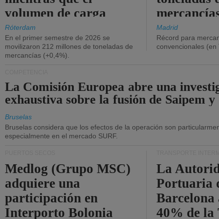
volumen de carga
mercancías
general disminuyó.
Róterdam
Madrid
En el primer semestre de 2026 se
Récord para mercan
movilizaron 212 millones de toneladas de
convencionales (en
mercancías (+0,4%).
COMPETENCIA
La Comisión Europea abre una investi
exhaustiva sobre la fusión de Saipem y
Bruselas
Bruselas considera que los efectos de la operación son particularment
especialmente en el mercado SURF.
PUERTOS SECOS
TRANSPORTE INTER
Medlog (Grupo MSC)
La Autori
adquiere una
Portuaria 
participación en
Barcelona 
Interporto Bolonia
40% de la