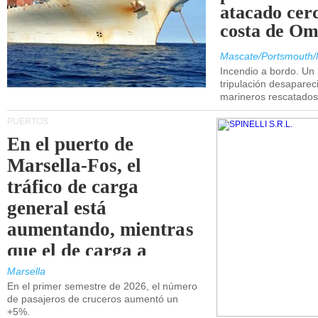
atacado cerc
costa de Om
Mascate/Portsmouth/
Incendio a bordo. Un
tripulación desaparec
marineros rescatados
PUERTOS
En el puerto de
Marsella-Fos, el
tráfico de carga
general está
aumentando, mientras
que el de carga a
granel está
Marsella
En el primer semestre de 2026, el número
disminuyendo.
de pasajeros de cruceros aumentó un
+5%.