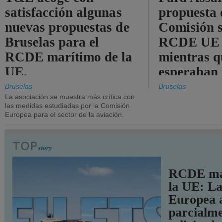
satisfacción algunas
propuesta 
nuevas propuestas de
Comisión s
Bruselas para el
RCDE UE e
RCDE marítimo de la
mientras q
UE.
esperaban
más audac
Bruselas
Bruselas
La asociación se muestra más crítica con
las medidas estudiadas por la Comisión
Europea para el sector de la aviación.
TRANSPORTE
RCDE ma
la UE: L
Europea 
parcialme