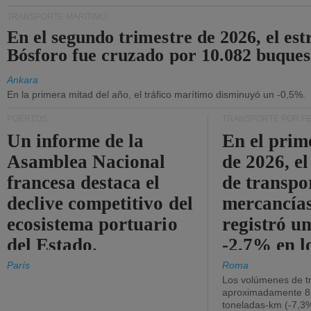
TRANSPORTE MARÍTIMO
En el segundo trimestre de 2026, el est
Bósforo fue cruzado por 10.082 buques
Ankara
En la primera mitad del año, el tráfico marítimo disminuyó un -0,5%.
PUERTOS
TRANSPORTE POR F
Un informe de la
En el prim
Asamblea Nacional
de 2026, e
francesa destaca el
de transpo
declive competitivo del
mercancía
ecosistema portuario
registró un
del Estado.
-2,7% en l
operativos
París
Roma
Los volúmenes de tr
aproximadamente 8.
toneladas-km (-7,3%