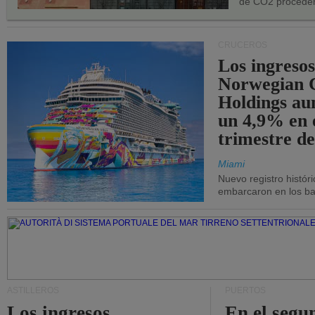
de CO2 proceden
CRUCEROS
Los ingresos
Norwegian C
Holdings a
un 4,9% en 
trimestre de
Miami
Nuevo registro histór
embarcaron en los bar
ASTILLEROS
PUERTOS
Los ingresos
En el segu