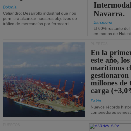
Intermodal
Bolonia
Navarra.
Caliandro: Desarrollo industrial que nos
permitirá alcanzar nuestros objetivos de
Barcelona
tráfico de mercancías por ferrocarril.
El 60% restante del
en manos de Hutchi
PUERTOS
En la prime
este año, lo
marítimos c
gestionaron
millones de 
carga (+3,0
Pekín
Nuevos récords histór
contenedores semestra
PUERTOS