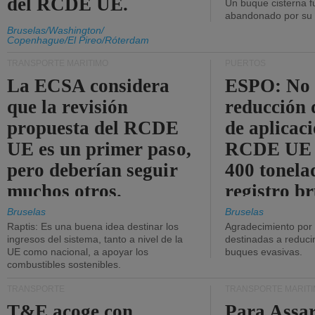
del RCDE UE.
Un buque cisterna f
abandonado por su t
Bruselas/Washington/
Copenhague/El Pireo/Róterdam
TRANSPORTE MARÍTIMO
PUERTOS
La ECSA considera
ESPO: No 
que la revisión
reducción 
propuesta del RCDE
de aplicaci
UE es un primer paso,
RCDE UE d
pero deberían seguir
400 tonela
muchos otros.
registro br
Bruselas
Bruselas
Raptis: Es una buena idea destinar los
Agradecimiento por
ingresos del sistema, tanto a nivel de la
destinadas a reducir
UE como nacional, a apoyar los
buques evasivas.
combustibles sostenibles.
TRANSPORTE
TRANSPORTE MARÍT
T&E acoge con
Para Assar