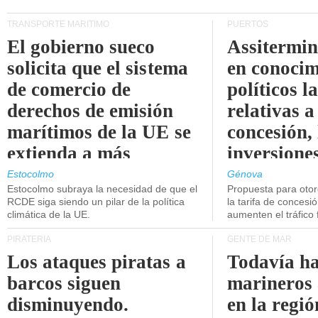
TRANSPORTE MARÍTIMO
PUERTOS
El gobierno sueco
Assitermin
solicita que el sistema
en conocim
de comercio de
políticos l
derechos de emisión
relativas a
marítimos de la UE se
concesión, 
extienda a más
inversiones
buques.
intermodal
Estocolmo
Génova
Estocolmo subraya la necesidad de que el
Propuesta para oto
RCDE siga siendo un pilar de la política
la tarifa de concesi
climática de la UE.
aumenten el tráfico f
PIRATERÍA
GENTE DE MAR
Los ataques piratas a
Todavía ha
barcos siguen
marineros
disminuyendo.
en la regió