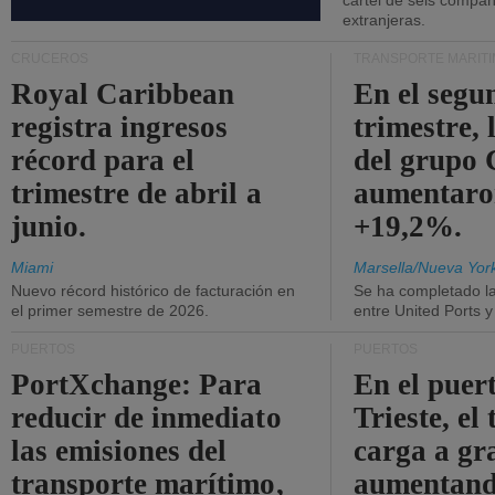
cártel de seis compañ
extranjeras.
CRUCEROS
TRANSPORTE MARÍT
Royal Caribbean
En el segu
registra ingresos
trimestre, 
récord para el
del grup
trimestre de abril a
aumentaro
junio.
+19,2%.
Miami
Marsella/Nueva Yor
Nuevo récord histórico de facturación en
Se ha completado l
el primer semestre de 2026.
entre United Ports 
PUERTOS
PUERTOS
PortXchange: Para
En el puer
reducir de inmediato
Trieste, el 
las emisiones del
carga a gr
transporte marítimo,
aumentando