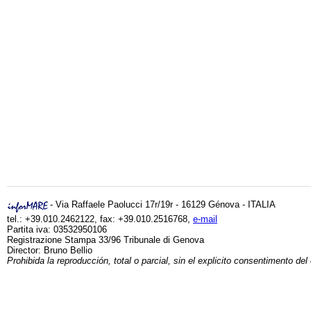
- Via Raffaele Paolucci 17r/19r - 16129 Génova - ITALIA
tel.: +39.010.2462122, fax: +39.010.2516768,
e-mail
Partita iva: 03532950106
Registrazione Stampa 33/96 Tribunale di Genova
Director: Bruno Bellio
Prohibida la reproducción, total o parcial, sin el explicito consentimento del 