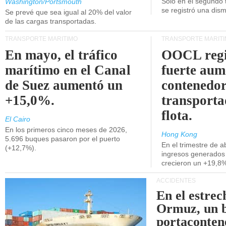
Unidos.
Solo en el segundo 
Washington/Portsmouth
se registró una dism
Se prevé que sea igual al 20% del valor
de las cargas transportadas.
TRANSPORTE MARÍTIMO
TRANSPORTE MARÍT
En mayo, el tráfico
OOCL regi
marítimo en el Canal
fuerte aum
de Suez aumentó un
contenedor
+15,0%.
transporta
flota.
El Cairo
En los primeros cinco meses de 2026,
Hong Kong
5.696 buques pasaron por el puerto
En el trimestre de abr
(+12,7%).
ingresos generados 
crecieron un +19,8
ACCIDENTES
En el estrec
Ormuz, un 
portaconten