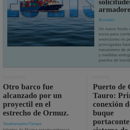
solicitude
armadore
Bruselas
Un nuevo fondo 
euros para combu
exenciones no p
prorrogadas has
mecanismo de de
y medidas enérgi
puertos de trans
ACCIDENTES
PUERTOS
Otro barco fue
Puerto de 
alcanzado por un
Tauro: Pr
proyectil en el
conexión d
estrecho de Ormuz.
buque
portaconte
Southampton/Tampa
Infantes de Marina estadounidenses