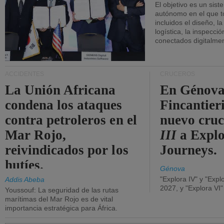
El objetivo es un sist
autónomo en el que t
incluidos el diseño, la
logística, la inspecci
conectados digitalme
ACCIDENTES
CRUCEROS
La Unión Africana
En Génova
condena los ataques
Fincantieri
contra petroleros en el
nuevo cru
Mar Rojo,
III
a Expl
reivindicados por los
Journeys.
hutíes.
Génova
"Explora IV" y "Expl
Addis Abeba
2027, y "Explora VI
Youssouf: La seguridad de las rutas
marítimas del Mar Rojo es de vital
importancia estratégica para África.