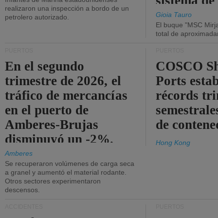
sistema de
realizaron una inspección a bordo de un
la red eléc
Gioia Tauro
petrolero autorizado.
El buque "MSC Mirja
total de aproximad
PUERTOS
PUERTOS
En el segundo
COSCO Sh
trimestre de 2026, el
Ports esta
tráfico de mercancías
récords tr
en el puerto de
semestrales
Amberes-Brujas
de contene
disminuyó un -2%.
Hong Kong
Amberes
Se recuperaron volúmenes de carga seca
a granel y aumentó el material rodante.
Otros sectores experimentaron
descensos.
ACCIDENTES
PUERTOS