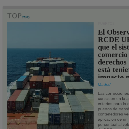
PUERTOS
El Observ
RCDE UE
que el si
comercio
derechos 
está teni
impacto n
los puerto
Madrid
UE.
Las correccione
consisten en la a
criterios para la
puertos de trans
contenedores vec
aplicación de un
porcentual al vo