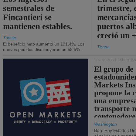
semestrales de
trimestre, 
Fincantieri se
mercancías
mantienen estables.
puertos al
creció un 
Trieste
El beneficio neto aumentó un 191,4%. Los
Tirana
nuevos pedidos disminuyeron un 58,5%.
TRANSPORTE MARÍTIM
El grupo de
estadounide
Markets Ins
propone la 
una empresa
transporte 
contenedore
Washington
Rao: Hoy Estados Un