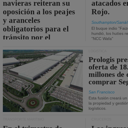
navieras reiteran su
atacados e
oposición a los peajes
Rojo.
y aranceles
Southampton/Saná/
obligatorios para el
El buque indio "Fai
hundió, los hutíes re
tránsito por el
"NCC Wafa"
estrecho de Ormuz.
LOGÍSTICA
Prologis pr
oferta de 18
millones de 
comprar Se
San Francisco
Esta fusión creará u
la propiedad y gestió
logísticos.
TRANSPORTE MARÍTIMO
CRUCEROS