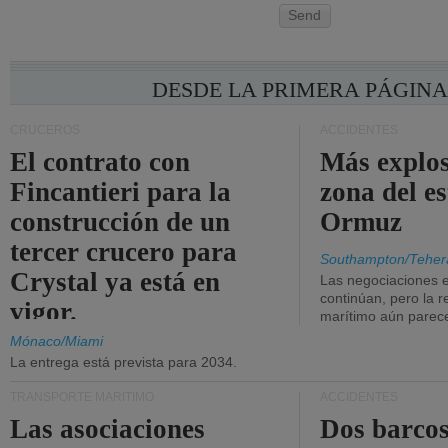
Send
DESDE LA PRIMERA PÁGIN
CRUCEROS
ACCIDENTES
El contrato con
Más explos
Fincantieri para la
zona del e
construcción de un
Ormuz
tercer crucero para
Southampton/Teher
Crystal ya está en
Las negociaciones 
continúan, pero la r
vigor.
marítimo aún parece
Mónaco/Miami
La entrega está prevista para 2034.
TRANSPORTE MARÍTIMO
ACCIDENTES
Las asociaciones
Dos barcos