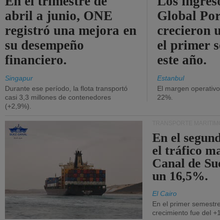
En el trimestre de
Los ingres
abril a junio, ONE
Global Por
registró una mejora en
crecieron 
su desempeño
el primer 
financiero.
este año.
Singapur
Estanbul
Durante ese período, la flota transportó
El margen operativ
casi 3,3 millones de contenedores
22%.
(+2,9%).
TRANSPORTE MARÍTIM
En el segund
el tráfico m
Canal de Su
un 16,5%.
El Cairo
En el primer semestre
crecimiento fue del +