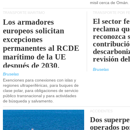
misil cerca de Omán.
TRANSPORTE MARÍTIMO
TRANSPORTE POR F
El sector f
Los armadores
reclama qu
europeos solicitan
reconozca 
excepciones
contribució
permanentes al RCDE
descarboniz
marítimo de la UE
revisión d
después de 2030.
Bruselas
Bruselas
Exenciones para conexiones con islas y
regiones ultraperiféricas, para buques de
clase polar, para obligaciones de servicio
público transnacional y para actividades
de búsqueda y salvamento.
ACCIDENTES
Dos superpe
operados po