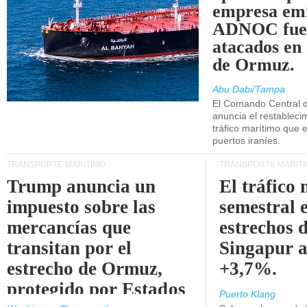
empresa emi
ADNOC fue
atacados en 
de Ormuz.
Abu Dabi/Tampa
El Comando Central 
anuncia el restableci
tráfico marítimo que e
puertos iraníes.
TRANSPORTE MARÍTIMO
TRANSPORTE MARÍT
Trump anuncia un
El tráfico
impuesto sobre las
semestral e
mercancías que
estrechos 
transitan por el
Singapur 
estrecho de Ormuz,
+3,7%.
protegido por Estados
Puerto Klang