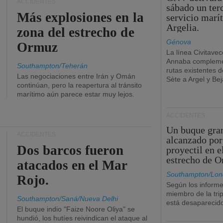
ACCIDENTES
sábado un ter
Más explosiones en la
servicio marí
Argelia.
zona del estrecho de
Génova
Ormuz
La línea Civitavec
Annaba compleme
Southampton/Teherán
rutas existentes 
Las negociaciones entre Irán y Omán
Sète a Argel y Bej
continúan, pero la reapertura al tránsito
marítimo aún parece estar muy lejos.
ACCIDENTES
Un buque gra
ACCIDENTES
alcanzado por
Dos barcos fueron
proyectil en e
estrecho de 
atacados en el Mar
Southampton/Lon
Rojo.
Según los informe
miembro de la tri
Southampton/Saná/Nueva Delhi
está desaparecid
El buque indio "Faize Noore Oliya" se
hundió, los hutíes reivindican el ataque al