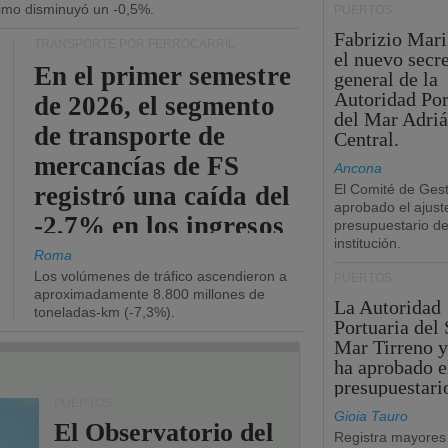
ítimo disminuyó un -0,5%.
PUERTOS
Fabrizio Maril
TRANSPORTE POR FERROCARRIL
el nuevo secre
En el primer semestre
general de la
Autoridad Por
de 2026, el segmento
del Mar Adriá
de transporte de
Central.
mercancías de FS
Ancona
registró una caída del
El Comité de Gest
aprobado el ajust
-2,7% en los ingresos
presupuestario de
institución.
operativos.
Roma
Los volúmenes de tráfico ascendieron a
PUERTOS
aproximadamente 8.800 millones de
La Autoridad
toneladas-km (-7,3%).
Portuaria del 
Mar Tirreno y
ha aprobado e
presupuestari
PUERTOS
Gioia Tauro
El Observatorio del
Registra mayores