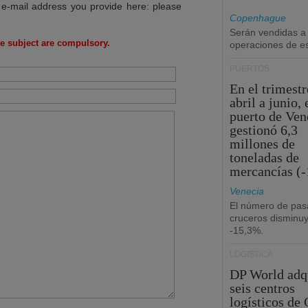
 e-mail address you provide here: please
Copenhague
Serán vendidas a
e subject are compulsory.
operaciones de esc
PUERTOS
En el trimestr
abril a junio, 
puerto de Ven
gestionó 6,3
millones de
toneladas de
mercancías (-
Venecia
El número de pas
cruceros disminu
-15,3%.
LOGÍSTICA
DP World adq
seis centros
logísticos de