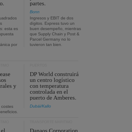
o.
partes.
Bonn
uadrados
Ingresos y EBIT de dos
s
dígitos. Express tuvo un
: esta es
buen desempeño, mientras
impuesta
que Supply Chain y Post &
Parcel Germany no lo
tánica por
tuvieron tan bien.
TIMO
PUERTOS
Lease
DP World construirá
sos
un centro logístico
rales y
con temperatura
controlada en el
puerto de Amberes.
Dubái/Kallo
 costes
eneficios.
TIMO
TRANSPORTE MARÍTIMO
 el
Danaos Corporation