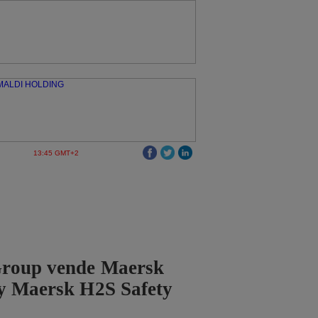
13:45 GMT+2
roup vende Maersk
 y Maersk H2S Safety