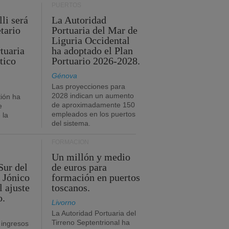
PUERTOS
li será
La Autoridad
tario
Portuaria del Mar de
Liguria Occidental
tuaria
ha adoptado el Plan
tico
Portuario 2026-2028.
Génova
Las proyecciones para
2028 indican un aumento
ión ha
de aproximadamente 150
e
empleados en los puertos
 la
del sistema.
FORMACIÓN
Un millón y medio
Sur del
de euros para
 Jónico
formación en puertos
l ajuste
toscanos.
o.
Livorno
La Autoridad Portuaria del
Tirreno Septentrional ha
 ingresos