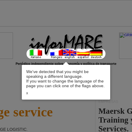
Periódico independiente sobre economía y política de transporte
We've detected that you might be
speaking a different language.
If you want to change the language of the
page you can click one of the flags above.
x
EMPRESAS
e service
Maersk G
Training
Services.
GE LOGISTIC
.