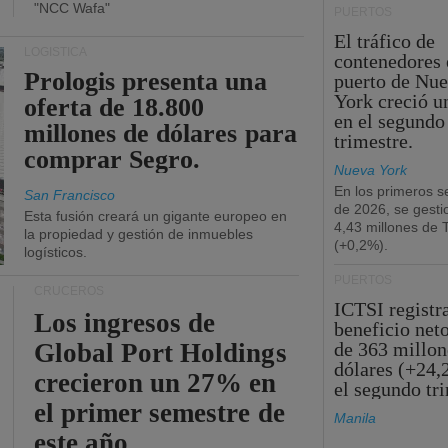
"NCC Wafa"
PUERTOS
El tráfico de
LOGÍSTICA
contenedores 
Prologis presenta una
puerto de Nu
York creció u
oferta de 18.800
en el segundo
millones de dólares para
trimestre.
comprar Segro.
Nueva York
En los primeros s
San Francisco
de 2026, se gesti
Esta fusión creará un gigante europeo en
4,43 millones de
la propiedad y gestión de inmuebles
(+0,2%).
logísticos.
PUERTOS
CRUCEROS
ICTSI registr
Los ingresos de
beneficio net
Global Port Holdings
de 363 millon
dólares (+24,
crecieron un 27% en
el segundo tr
el primer semestre de
Manila
este año.