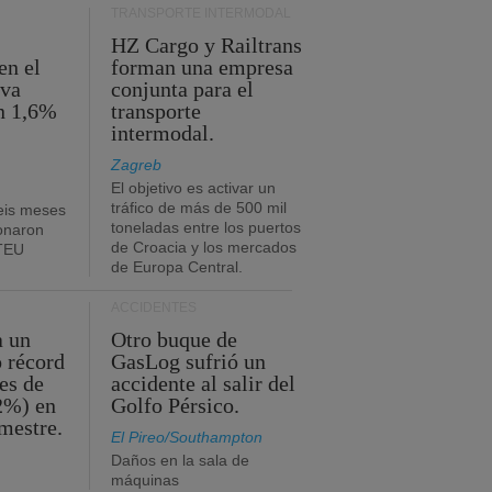
TRANSPORTE INTERMODAL
HZ Cargo y Railtrans
en el
forman una empresa
eva
conjunta para el
n 1,6%
transporte
intermodal.
Zagreb
El objetivo es activar un
tráfico de más de 500 mil
eis meses
toneladas entre los puertos
onaron
de Croacia y los mercados
 TEU
de Europa Central.
ACCIDENTES
a un
Otro buque de
o récord
GasLog sufrió un
es de
accidente al salir del
2%) en
Golfo Pérsico.
imestre.
El Pireo/Southampton
Daños en la sala de
máquinas