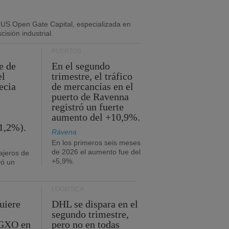
 US Open Gate Capital, especializada en
isión industrial.
PUERTOS
e de
En el segundo
el
trimestre, el tráfico
ecia
de mercancías en el
puerto de Ravenna
registró un fuerte
aumento del +10,9%.
1,2%).
Rávena
En los primeros seis meses
de 2026 el aumento fue del
ajeros de
+5,9%.
yó un
LOGÍSTICA
uiere
DHL se dispara en el
segundo trimestre,
 GXO en
pero no en todas