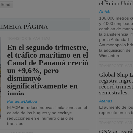
el Reino Unid
Send
Dubái
186.000 metros c
y 2.000 empleado
RIMERA PÁGINA
cambian de manos
la transferencia 
TRANSPORTE MARÍTIMO
por la Autoridad
Antimonopolio bri
En el segundo trimestre,
la adquisición de
el tráfico marítimo en el
Wincanton.
Canal de Panamá creció
TRANSPORTE MARÍ
un +9,6%, pero
Global Ship 
disminuyó
registra ingre
significativamente en
récord trimest
semestrales.
junio.
Atenas
Panamá/Balboa
El aumento de los
El ACP introduce nuevas limitaciones en el
repercute en los b
calado de los buques y no excluye
reducciones en el número diario de
TRANSPORTE MARÍ
tránsitos.
GNV activará