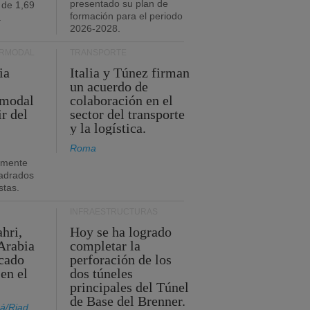
presentado su plan de
 de 1,69
formación para el periodo
.
2026-2028.
ERMODAL
TRANSPORTE
ia
Italia y Túnez firman
un acuerdo de
rmodal
colaboración en el
ir del
sector del transporte
y la logística.
Roma
amente
adrados
stas.
INFRAESTRUCTURAS
hri,
Hoy se ha logrado
Arabia
completar la
acado
perforación de los
 en el
dos túneles
principales del Túnel
de Base del Brenner.
á/Riad