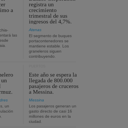
cer
registra un
timo a
crecimiento
trimestral de sus
ingresos del 4,7%.
Atenas
chia-
ntará las
El segmento de buques
desde
portacontenedores se
aia.
mantiene estable. Los
graneleros siguen
contribuyendo.
PUERTOS
nelero
Este año se espera la
 un
llegada de 800.000
l
pasajeros de cruceros
Ormuz.
a Messina.
dres
Messina
s, un
Los pasajeros generan un
pulación
gasto directo de casi 16
o.
millones de euros en la
ciudad.