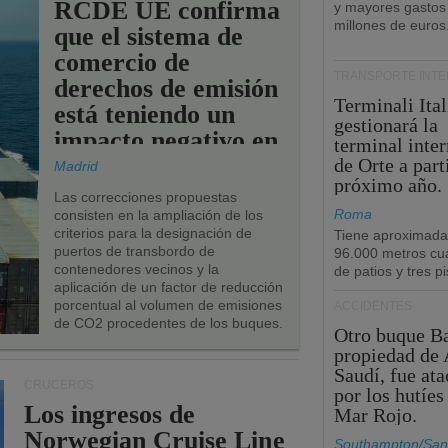
RCDE UE confirma
y mayores gastos
millones de euros
que el sistema de
comercio de
TRANSPORTE INT
derechos de emisión
Terminali Ital
está teniendo un
gestionará la
impacto negativo en
terminal inte
los puertos de la
de Orte a part
Madrid
próximo año.
UE.
Las correcciones propuestas
Roma
consisten en la ampliación de los
criterios para la designación de
Tiene aproximad
puertos de transbordo de
96.000 metros cu
contenedores vecinos y la
de patios y tres pi
aplicación de un factor de reducción
porcentual al volumen de emisiones
ACCIDENTES
de CO2 procedentes de los buques.
Otro buque Ba
propiedad de 
Saudí, fue at
CRUCEROS
por los hutíes
Los ingresos de
Mar Rojo.
Norwegian Cruise Line
Southampton/San